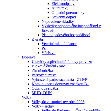
Elektroodpady
Autovraky
Odpadní pneumatiky
Stavební odpad
Nepovolené skládky
Výsledky odpadového hospodářství v
Jirkově
Plán odpadového hospodářství
Zvířata
Veterinární ambulance
Psi
Včelstvo
Doprava
Uzavírky a přechodné úpravy provozu
Blokové čištění - jaro
Zimní údržba
Parkovací místa
Vyhrazená parkovací místa - ZTP⁄P
Komunikace s dopravní značkou B1
Odtahová služba
MHD, DÚK
Volby
Volby do zastupitelstev obcí 2026
Volby - archiv
Volby do Parlamentu České republiky