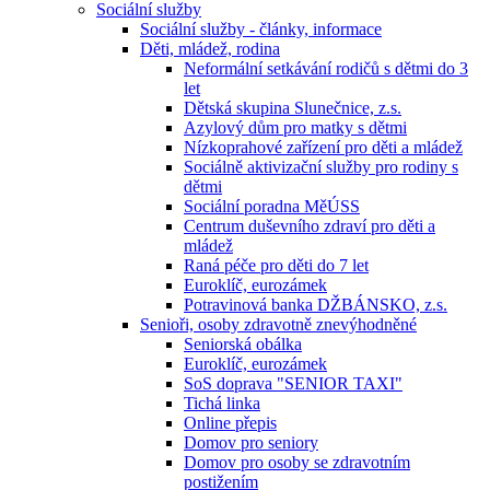
Sociální služby
Sociální služby - články, informace
Děti, mládež, rodina
Neformální setkávání rodičů s dětmi do 3
let
Dětská skupina Slunečnice, z.s.
Azylový dům pro matky s dětmi
Nízkoprahové zařízení pro děti a mládež
Sociálně aktivizační služby pro rodiny s
dětmi
Sociální poradna MěÚSS
Centrum duševního zdraví pro děti a
mládež
Raná péče pro děti do 7 let
Euroklíč, eurozámek
Potravinová banka DŽBÁNSKO, z.s.
Senioři, osoby zdravotně znevýhodněné
Seniorská obálka
Euroklíč, eurozámek
SoS doprava "SENIOR TAXI"
Tichá linka
Online přepis
Domov pro seniory
Domov pro osoby se zdravotním
postižením