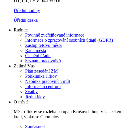
ÚT, ČT, PÁ 8:00-13:00 h.
Úřední hodiny
Úřední deska
Radnice
Povinně zveřejňované informace
Informace o zpracování osobních údajů (GDPR)
Zastupitelstvo města
Rada města
Členění úřadu
Seznam pracovníků
Zajímá Vás
Plán zasedání ZM
Poliklinika Jirkov
Nabídka pracovních míst
Informační centrum
Svatby
Jízdní řády
O městě
Město Jirkov se rozléhá na úpatí Krušných hor, v Ústeckém
kraji, v okrese Chomutov.
Současnost