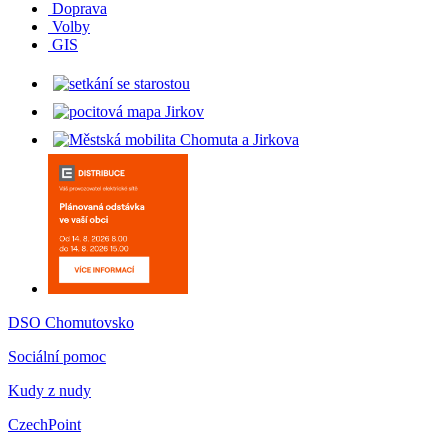
Doprava
Volby
GIS
DSO Chomutovsko
Sociální pomoc
Kudy z nudy
CzechPoint