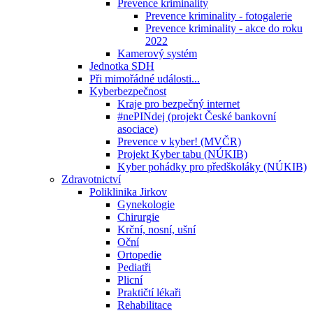
Prevence kriminality
Prevence kriminality - fotogalerie
Prevence kriminality - akce do roku
2022
Kamerový systém
Jednotka SDH
Při mimořádné události...
Kyberbezpečnost
Kraje pro bezpečný internet
#nePINdej (projekt České bankovní
asociace)
Prevence v kyber! (MVČR)
Projekt Kyber tabu (NÚKIB)
Kyber pohádky pro předškoláky (NÚKIB)
Zdravotnictví
Poliklinika Jirkov
Gynekologie
Chirurgie
Krční, nosní, ušní
Oční
Ortopedie
Pediatři
Plicní
Praktičtí lékaři
Rehabilitace