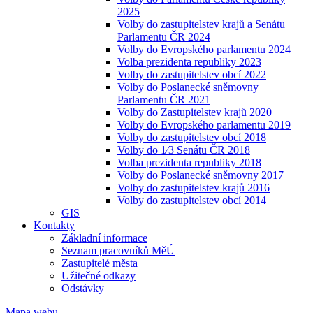
2025
Volby do zastupitelstev krajů a Senátu
Parlamentu ČR 2024
Volby do Evropského parlamentu 2024
Volba prezidenta republiky 2023
Volby do zastupitelstev obcí 2022
Volby do Poslanecké sněmovny
Parlamentu ČR 2021
Volby do Zastupitelstev krajů 2020
Volby do Evropského parlamentu 2019
Volby do zastupitelstev obcí 2018
Volby do 1⁄3 Senátu ČR 2018
Volba prezidenta republiky 2018
Volby do Poslanecké sněmovny 2017
Volby do zastupitelstev krajů 2016
Volby do zastupitelstev obcí 2014
GIS
Kontakty
Základní informace
Seznam pracovníků MěÚ
Zastupitelé města
Užitečné odkazy
Odstávky
Mapa webu