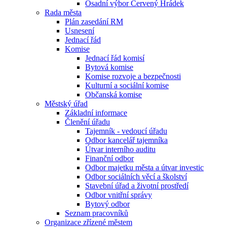
Osadní výbor Červený Hrádek
Rada města
Plán zasedání RM
Usnesení
Jednací řád
Komise
Jednací řád komisí
Bytová komise
Komise rozvoje a bezpečnosti
Kulturní a sociální komise
Občanská komise
Městský úřad
Základní informace
Členění úřadu
Tajemník - vedoucí úřadu
Odbor kancelář tajemníka
Útvar interního auditu
Finanční odbor
Odbor majetku města a útvar investic
Odbor sociálních věcí a školství
Stavební úřad a životní prostředí
Odbor vnitřní správy
Bytový odbor
Seznam pracovníků
Organizace zřízené městem