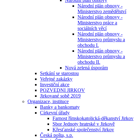
Národní plán obnovy
Národní plán obnovy -
Ministerstvo zemědělství
Národní plán obnovy -
Ministerstvo práce a
sociálních věcí
Národní plán obnovy -
Ministerstvo průmyslu a
obchodu I.
Národní plán obnovy -
Ministerstvo průmyslu a
obchodu II.
Nová zelená úsporám
Setkání se starostou
Veřejné zakázky
Investiční akce
POZVEDNI JIRKOV
Jirkované sobě 2019
Organizace, instituce
Banky a bankomaty
Církevní úřady
Farnost římskokatolická-děkanství Jirkov
Sbor Jednoty bratrské v Jirkově
Křesťanské společenství Jirkov
Česká pošta, s.p.