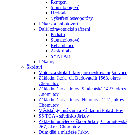
Rentgen
Stomatologové
Urologie
Vyšetření osteoporózy
Lékařská pohotovost
Další zdravotnická zařízení
Pediatři
Stomatologové
Rehabilitace
AeskuLab
SYNLAB
Lékárny
Školství
Mateřská škola Jirkov, příspěvková organizace
Základní škola, ul. Budovatelů 1563, okres
Chomutov
Základní škola Jirkov, Studentská 1427, okres
Chomutov
Základní škola Jirkov, Nerudova 1151, okres
Chomutov
Městské gymnázium a Základní škola Jirkov
SŠ TGA - středisko Jirkov
Základní umělecká škola Jirkov, Chomutovská
267, okres Chomutov
Dům dětí a mládeže Jirkov