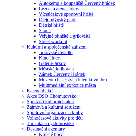
Autokemp a koupaliště Červený hrádek
Lezecká aréna Jirkov
Víceúčelové sportovní hřiště
Olejomlýnský park
Dětská hřiště
Sauna
Veřejné ohniště a griloviště
Street workout
Kulturní a společenská zařízení
Jirkovské divadlo
Kino Jirkov
Galerie Jirkov
Městská knihovna
Zámek Červený Hrádek
Muzeum hasičství a interaktivní hra
Multimediální expozice města
Kalendář akcí
Akce DSO Chomutovsko
Sponzoři kulturních akcí
Zájmová a kulturní sdružení
Sportovní organizace a kluby
Volnočasové aktivity pro děti
Turistika a cykloturistika
Destinační agentury
Krušné hory