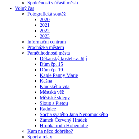
Společnosti s účastí města
Volný čas
Fotografická soutěž
2020
2021
2022
2023
Informační centrum
Procházka městem
Pamětihodnosti města
Děkanský kostel sv. Jiljí
Dům čp. 15
Dům čp. 19
Kaple Panny Marie
Kašna
Kludského vila
Městská věž
Městské sklepy
Sloup s Pietou
Radnice
Socha svatého Jana Nepomuckého
Zámek Červený Hrádek
Hrobka rodu Hohenlohe
Kam na něco dobrého?
Sport a relax