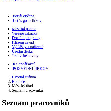
Portál občana
Let ´s go to Jirkov
Městská policie
Veřejné zakázky
Dotační programy
Hlášení závad
Vyhlášky a nařízení
Úřední deska
Jirkovské noviny
Kalendář akcí
POZVEDNI JIRKOV
Úvodní stránka
Radnice
Městský úřad
Seznam pracovníků
Seznam pracovníků