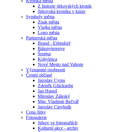
Kronika města
Z historie jirkovských kronik
Jirkovská kronika v knize
Symboly města
Znak města
Vlajka města
Logo města
Partnerská města
Brand - Erbisdorf
Bátonyterenye
Šentjur
Kobylnica
Nové Mesto nad Vahom
Významné osobnosti
Čestní občané
Jaroslav Cyrus
Zdeněk Glückselig
Jan Hanuš
Miroslav Záleský
Mgr. Vladimír Bečvář
Jaroslav Cinybulk
Cena Jirky
Fotogalerie
Jirkov ve fotografiích
Kulturní akce - archiv