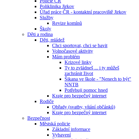
Policie ČR
Poliklinika Jirkov
Úřad práce ČR - kontaktní pracoviště Jirkov
Služby
Revize komínů
Školy
Děti a rodina
Děti, mládež
Chci sportovat, chci se bavit
Volnočasové aktivity
Mám problém
Krizové linky
Ty to zvládneš ... i ty můžeš
zachránit život
Šikana ve škole - "Nenech to být"
NNTB
Potřebuji pomoc hned
Kraje pro bezpečný internet
Rodiče
Obřady (svatby, vítání občánků)
Kraje pro bezpečný internet
Bezpečnost
Městská policie
Základní informace
Vybavení