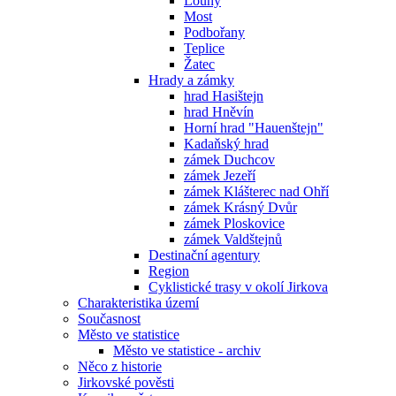
Louny
Most
Podbořany
Teplice
Žatec
Hrady a zámky
hrad Hasištejn
hrad Hněvín
Horní hrad "Hauenštejn"
Kadaňský hrad
zámek Duchcov
zámek Jezeří
zámek Klášterec nad Ohří
zámek Krásný Dvůr
zámek Ploskovice
zámek Valdštejnů
Destinační agentury
Region
Cyklistické trasy v okolí Jirkova
Charakteristika území
Současnost
Město ve statistice
Město ve statistice - archiv
Něco z historie
Jirkovské pověsti