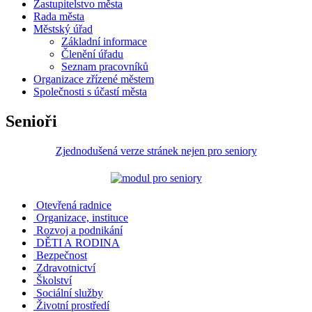
Zastupitelstvo města
Rada města
Městský úřad
Základní informace
Členění úřadu
Seznam pracovníků
Organizace zřízené městem
Společnosti s účastí města
Senioři
Zjednodušená verze stránek nejen pro seniory
Otevřená radnice
Organizace, instituce
Rozvoj a podnikání
DĚTI A RODINA
Bezpečnost
Zdravotnictví
Školství
Sociální služby
Životní prostředí