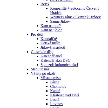
Relax
Koupaliště + autocamp Červený
Hrádek
Wellness zámek Červený Hrádek
Sauna Jirkov
Kam na noc?
Kam na jídlo?
Pro děti
Koupaliště
Dětská hřiště
Jirkovší maskoti
Co se kde děje
Kalendář akcí
Kalendář akcí DSO
Sponzoři kulturních akcí
Sledujte nás
Výlety po okolí
Města a místa
Bílina
Chomutov
Kadaň
Klášterec nad Ohří
Lesná
Litvínov