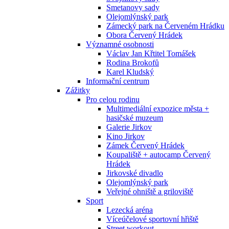
Smetanovy sady
Olejomlýnský park
Zámecký park na Červeném Hrádku
Obora Červený Hrádek
Významné osobnosti
Václav Jan Křtitel Tomášek
Rodina Brokofů
Karel Kludský
Informační centrum
Zážitky
Pro celou rodinu
Multimediální expozice města +
hasičské muzeum
Galerie Jirkov
Kino Jirkov
Zámek Červený Hrádek
Koupaliště + autocamp Červený
Hrádek
Jirkovské divadlo
Olejomlýnský park
Veřejné ohniště a griloviště
Sport
Lezecká aréna
Víceúčelové sportovní hřiště
Street workout