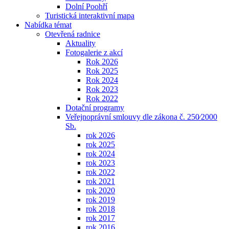
Dolní Poohří
Turistická interaktivní mapa
Nabídka témat
Otevřená radnice
Aktuality
Fotogalerie z akcí
Rok 2026
Rok 2025
Rok 2024
Rok 2023
Rok 2022
Dotační programy
Veřejnoprávní smlouvy dle zákona č. 250⁄2000
Sb.
rok 2026
rok 2025
rok 2024
rok 2023
rok 2022
rok 2021
rok 2020
rok 2019
rok 2018
rok 2017
rok 2016