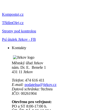
Kompostuj.cz
TřídímOlej.cz
Stromy pod kontrolou
Psí útulek Jirkov - FB
Kontakty
Městský úřad Jirkov
nám. Dr. E. Beneše 1
431 11 Jirkov
Telefon
: 474 616 411
E-mail:
podatelna@jirkov.cz
Datová schránka:
9zcbsra
IČO:
00261904
Otevřeno pro veřejnost:
PO a ST 8:00-17:00 h.