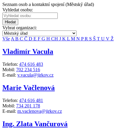
Seznam osob a kontaktní spojení (Městský úřad)
Vyhledat osobu:
Hledat
Vybrat organizaci:
Vše
A
B
C
Č
D
E
F
G
H
CH
J
K
L
M
N
P
R
S
Š
T
U
V
Ž
Vladimír Vacula
Telefon:
474 616 483
Mobil:
702 234 516
E-mail:
v.vacula@jirkov.cz
Marie Vačlenová
Telefon:
474 616 481
Mobil:
734 201 178
E-mail:
m.vaclenova@jirkov.cz
Ing. Zlata Vančurová