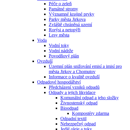
Péče o zeleň
Památné stromy
Významné krajiné prvky
Parky města Jirkova
Zvláště chráněná uzemí
Rorýsi a netopýři
Lesy města
Voda
Vodní toky
Vodní nádrže
Povodňový plán
Ovzduší
Územní plán snižování emisí a imisí pro
města Jirkov a Chomutov
Informace o kvalitě ovzduší
Odpadové hospodářství
Předcházení vzniků odpadů
Odpady a jejich likvidace
Komunální odpad a jeho složky
Živnostenský odpad
Bioodpad
Kompostéry zdarma
Odpadní textil
Nebezpečný odpad
Jedlé oleje a tuky