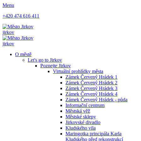
Menu
+420 474 616 411
jirkov
jirkov
O městě
Let's go to Jirkov
Poznejte Jirkov
Virtuální prohlídky města
Zámek Červený Hrádek 1
Zámek Červený Hrádek 2
Zámek Červený Hrádek 3
Zámek Červený Hrádek 4
Zámek Červený Hrádek - půda
Informační centrum
Městská věž
Městské sklepy
Jirkovské divadlo
Kludského vila
Maringotka principála Karla
Kludského před rekonstrukcí