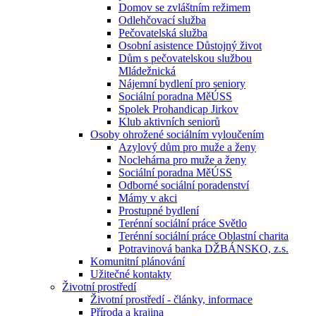
Domov se zvláštním režimem
Odlehčovací služba
Pečovatelská služba
Osobní asistence Důstojný život
Dům s pečovatelskou službou
Mládežnická
Nájemní bydlení pro seniory
Sociální poradna MěÚSS
Spolek Prohandicap Jirkov
Klub aktivních seniorů
Osoby ohrožené sociálním vyloučením
Azylový dům pro muže a ženy
Noclehárna pro muže a ženy
Sociální poradna MěÚSS
Odborné sociální poradenství
Mámy v akci
Prostupné bydlení
Terénní sociální práce Světlo
Terénní sociální práce Oblastní charita
Potravinová banka DŽBÁNSKO, z.s.
Komunitní plánování
Užitečné kontakty
Životní prostředí
Životní prostředí - články, informace
Příroda a krajina