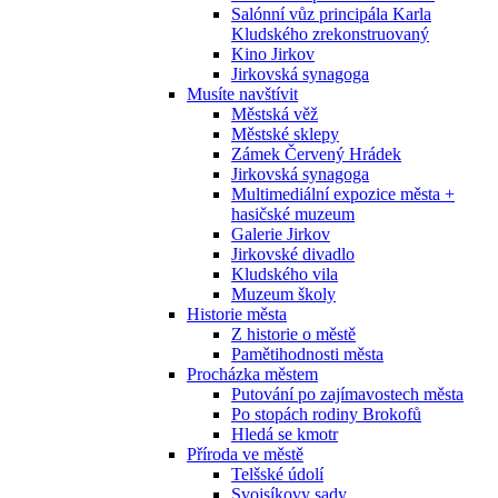
Salónní vůz principála Karla
Kludského zrekonstruovaný
Kino Jirkov
Jirkovská synagoga
Musíte navštívit
Městská věž
Městské sklepy
Zámek Červený Hrádek
Jirkovská synagoga
Multimediální expozice města +
hasičské muzeum
Galerie Jirkov
Jirkovské divadlo
Kludského vila
Muzeum školy
Historie města
Z historie o městě
Pamětihodnosti města
Procházka městem
Putování po zajímavostech města
Po stopách rodiny Brokofů
Hledá se kmotr
Příroda ve městě
Telšské údolí
Svojsíkovy sady