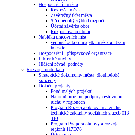
Hospodaření - město
Rozpočet města
Závěrečný účet města
Střednědobý výhled rozpočtu
Účetní závěrka obce
Rozpočtová opatření
Nabídka pracovních míst
vedoucí odboru majetku města a útvaru
investic
Hospodaření - příspěvkové organizace
Jirkovské noviny
Hlášení závad, podněty
Rozvoj a podnikání
Strategické dokumenty města, dlouhodobé
koncepty
Dotační projekty
Fond malých projektů
Národní program podpory cestovního
ruchu v regionech
Program Rozvoj a obnova materiálně
technické základny sociálních služeb 013
310
Program Podpora obnovy a rozvoje
regionů 117D76
Ústecký kraj