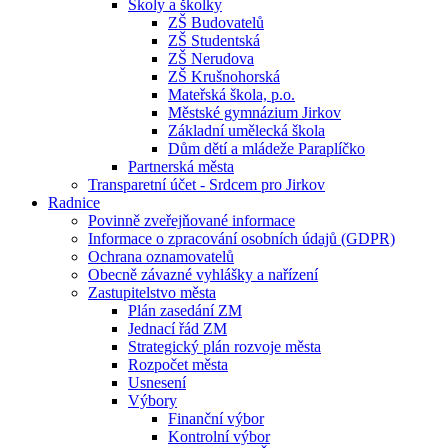
Školy a školky
ZŠ Budovatelů
ZŠ Studentská
ZŠ Nerudova
ZŠ Krušnohorská
Mateřská škola, p.o.
Městské gymnázium Jirkov
Základní umělecká škola
Dům dětí a mládeže Paraplíčko
Partnerská města
Transparetní účet - Srdcem pro Jirkov
Radnice
Povinně zveřejňované informace
Informace o zpracování osobních údajů (GDPR)
Ochrana oznamovatelů
Obecně závazné vyhlášky a nařízení
Zastupitelstvo města
Plán zasedání ZM
Jednací řád ZM
Strategický plán rozvoje města
Rozpočet města
Usnesení
Výbory
Finanční výbor
Kontrolní výbor