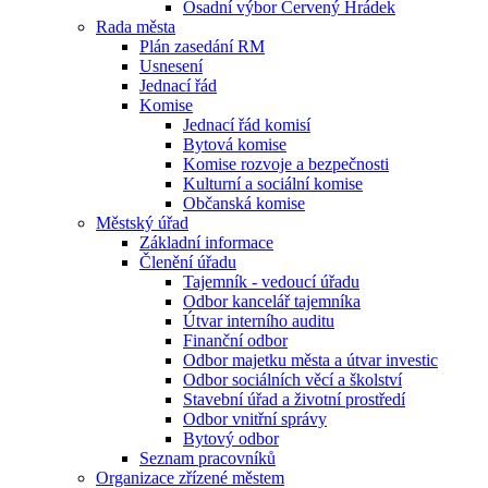
Osadní výbor Červený Hrádek
Rada města
Plán zasedání RM
Usnesení
Jednací řád
Komise
Jednací řád komisí
Bytová komise
Komise rozvoje a bezpečnosti
Kulturní a sociální komise
Občanská komise
Městský úřad
Základní informace
Členění úřadu
Tajemník - vedoucí úřadu
Odbor kancelář tajemníka
Útvar interního auditu
Finanční odbor
Odbor majetku města a útvar investic
Odbor sociálních věcí a školství
Stavební úřad a životní prostředí
Odbor vnitřní správy
Bytový odbor
Seznam pracovníků
Organizace zřízené městem