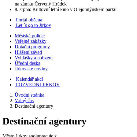
na zámku Červený Hrádek
8. srpna: Kultovní letní kino v Olejomlýnském parku
Portál občana
Let ´s go to Jirkov
Městská policie
Veřejné zakázky
Dotační programy
Hlášení závad
Vyhlášky a nařízení
Úřední deska
Jirkovské noviny
Kalendář akcí
POZVEDNI JIRKOV
Úvodní stránka
Volný čas
Destinační agentury
Destinační agentury
Město Jirkov spolupracuje s: