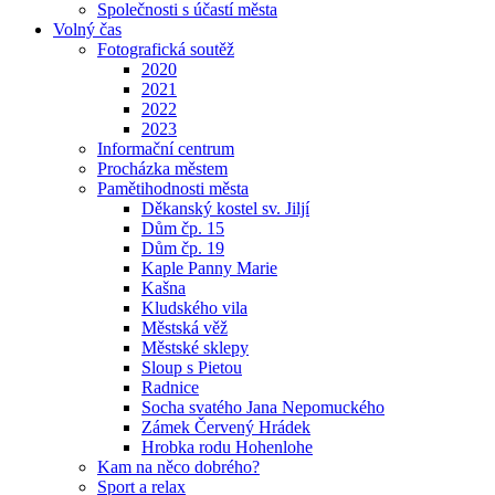
Společnosti s účastí města
Volný čas
Fotografická soutěž
2020
2021
2022
2023
Informační centrum
Procházka městem
Pamětihodnosti města
Děkanský kostel sv. Jiljí
Dům čp. 15
Dům čp. 19
Kaple Panny Marie
Kašna
Kludského vila
Městská věž
Městské sklepy
Sloup s Pietou
Radnice
Socha svatého Jana Nepomuckého
Zámek Červený Hrádek
Hrobka rodu Hohenlohe
Kam na něco dobrého?
Sport a relax