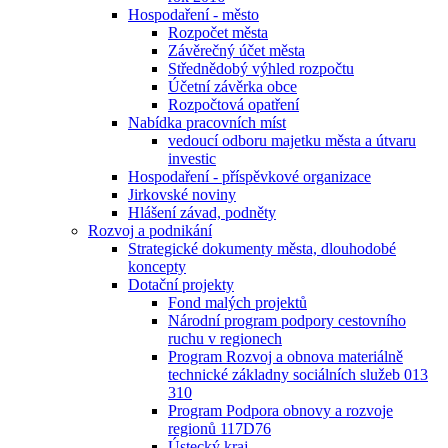
Hospodaření - město
Rozpočet města
Závěrečný účet města
Střednědobý výhled rozpočtu
Účetní závěrka obce
Rozpočtová opatření
Nabídka pracovních míst
vedoucí odboru majetku města a útvaru
investic
Hospodaření - příspěvkové organizace
Jirkovské noviny
Hlášení závad, podněty
Rozvoj a podnikání
Strategické dokumenty města, dlouhodobé
koncepty
Dotační projekty
Fond malých projektů
Národní program podpory cestovního
ruchu v regionech
Program Rozvoj a obnova materiálně
technické základny sociálních služeb 013
310
Program Podpora obnovy a rozvoje
regionů 117D76
Ústecký kraj