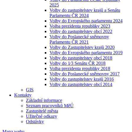
2025
Volby do zastupitelstev krajů a Senátu
Parlamentu ČR 2024
Volby do Evropského parlamentu 2024
Volba prezidenta republiky 2023
Volby do zastupitelstev obcí 2022
Volby do Poslanecké sněmovny
Parlamentu ČR 2021
Volby do Zastupitelstev krajů 2020
Volby do Evropského parlamentu 2019
Volby do zastupitelstev obcí 2018
Volby do 1⁄3 Senátu ČR 2018
Volba prezidenta republiky 2018
Volby do Poslanecké sněmovny 2017
Volby do zastupitelstev krajů 2016
Volby do zastupitelstev obcí 2014
GIS
Kontakty
Základní informace
Seznam pracovníků MěÚ
Zastupitelé města
Užitečné odkazy
Odstávky
Mapa webu