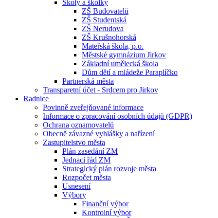
Školy a školky
ZŠ Budovatelů
ZŠ Studentská
ZŠ Nerudova
ZŠ Krušnohorská
Mateřská škola, p.o.
Městské gymnázium Jirkov
Základní umělecká škola
Dům dětí a mládeže Paraplíčko
Partnerská města
Transparetní účet - Srdcem pro Jirkov
Radnice
Povinně zveřejňované informace
Informace o zpracování osobních údajů (GDPR)
Ochrana oznamovatelů
Obecně závazné vyhlášky a nařízení
Zastupitelstvo města
Plán zasedání ZM
Jednací řád ZM
Strategický plán rozvoje města
Rozpočet města
Usnesení
Výbory
Finanční výbor
Kontrolní výbor