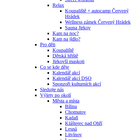
Relax
Koupaliště + autocamp Červený
Hrádek
Wellness zámek Červený Hrádek
Sauna Jirkov
Kam na noc?
Kam na jídlo?
Pro děti
Koupaliště
Dětská hřiště
Jirkovší maskoti
Co se kde děje
Kalendář akcí
Kalendář akcí DSO
Sponzoři kulturních akcí
Sledujte nás
Výlety po okolí
Města a místa
Bílina
Chomutov
Kadaň
Klášterec nad Ohří
Lesná
Litvínov