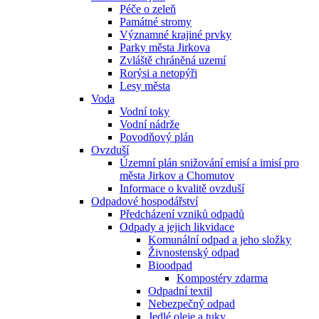
Péče o zeleň
Památné stromy
Významné krajiné prvky
Parky města Jirkova
Zvláště chráněná uzemí
Rorýsi a netopýři
Lesy města
Voda
Vodní toky
Vodní nádrže
Povodňový plán
Ovzduší
Územní plán snižování emisí a imisí pro
města Jirkov a Chomutov
Informace o kvalitě ovzduší
Odpadové hospodářství
Předcházení vzniků odpadů
Odpady a jejich likvidace
Komunální odpad a jeho složky
Živnostenský odpad
Bioodpad
Kompostéry zdarma
Odpadní textil
Nebezpečný odpad
Jedlé oleje a tuky