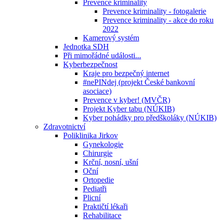
Prevence kriminality
Prevence kriminality - fotogalerie
Prevence kriminality - akce do roku
2022
Kamerový systém
Jednotka SDH
Při mimořádné události...
Kyberbezpečnost
Kraje pro bezpečný internet
#nePINdej (projekt České bankovní
asociace)
Prevence v kyber! (MVČR)
Projekt Kyber tabu (NÚKIB)
Kyber pohádky pro předškoláky (NÚKIB)
Zdravotnictví
Poliklinika Jirkov
Gynekologie
Chirurgie
Krční, nosní, ušní
Oční
Ortopedie
Pediatři
Plicní
Praktičtí lékaři
Rehabilitace