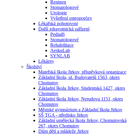
Rentgen
Stomatologové
Urologie
Vyšetření osteoporózy
Lékařská pohotovost
Další zdravotnická zařízení
Pediatři
Stomatologové
Rehabilitace
AeskuLab
SYNLAB
Lékárny
Školství
Mateřská škola Jirkov, příspěvková organizace
Základní škola, ul. Budovatelů 1563, okres
Chomutov
Základní škola Jirkov, Studentská 1427, okres
Chomutov
Základní škola Jirkov, Nerudova 1151, okres
Chomutov
Městské gymnázium a Základní škola Jirkov
SŠ TGA - středisko Jirkov
Základní umělecká škola Jirkov, Chomutovská
267, okres Chomutov
Dům dětí a mládeže Jirkov