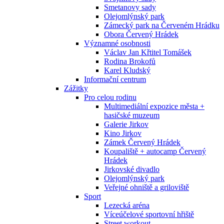
Smetanovy sady
Olejomlýnský park
Zámecký park na Červeném Hrádku
Obora Červený Hrádek
Významné osobnosti
Václav Jan Křtitel Tomášek
Rodina Brokofů
Karel Kludský
Informační centrum
Zážitky
Pro celou rodinu
Multimediální expozice města +
hasičské muzeum
Galerie Jirkov
Kino Jirkov
Zámek Červený Hrádek
Koupaliště + autocamp Červený
Hrádek
Jirkovské divadlo
Olejomlýnský park
Veřejné ohniště a griloviště
Sport
Lezecká aréna
Víceúčelové sportovní hřiště
Street workout