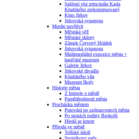
Salónní vůz principála Karla
Kludského zrekonstruovaný
Kino Jirkov
Jirkovská synagoga
Musíte navštívit
Městská věž
Městské sklepy
Zámek Červený Hrádek
Jirkovská synagoga
Multimediální expozice města +
hasičské muzeum
Galerie Jirkov
Jirkovské divadlo
Kludského vila
Muzeum školy
Historie města
Z historie o městě
Pamětihodnosti města
Procházka městem
Putování po zajímavostech města
Po stopách rodiny Brokofů
Hledá se kmotr
Příroda ve městě
Telšské údolí
Svojsíkovy sady