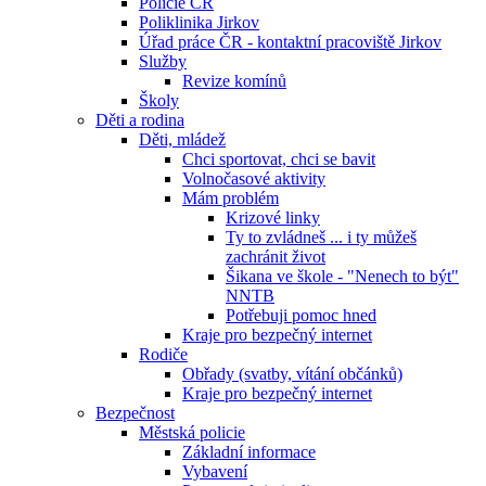
Policie ČR
Poliklinika Jirkov
Úřad práce ČR - kontaktní pracoviště Jirkov
Služby
Revize komínů
Školy
Děti a rodina
Děti, mládež
Chci sportovat, chci se bavit
Volnočasové aktivity
Mám problém
Krizové linky
Ty to zvládneš ... i ty můžeš
zachránit život
Šikana ve škole - "Nenech to být"
NNTB
Potřebuji pomoc hned
Kraje pro bezpečný internet
Rodiče
Obřady (svatby, vítání občánků)
Kraje pro bezpečný internet
Bezpečnost
Městská policie
Základní informace
Vybavení