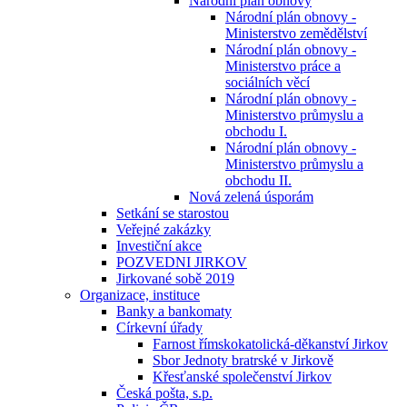
Národní plán obnovy
Národní plán obnovy -
Ministerstvo zemědělství
Národní plán obnovy -
Ministerstvo práce a
sociálních věcí
Národní plán obnovy -
Ministerstvo průmyslu a
obchodu I.
Národní plán obnovy -
Ministerstvo průmyslu a
obchodu II.
Nová zelená úsporám
Setkání se starostou
Veřejné zakázky
Investiční akce
POZVEDNI JIRKOV
Jirkované sobě 2019
Organizace, instituce
Banky a bankomaty
Církevní úřady
Farnost římskokatolická-děkanství Jirkov
Sbor Jednoty bratrské v Jirkově
Křesťanské společenství Jirkov
Česká pošta, s.p.