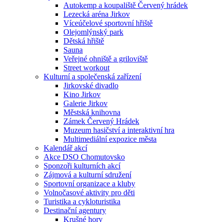
Autokemp a koupaliště Červený hrádek
Lezecká aréna Jirkov
Víceúčelové sportovní hřiště
Olejomlýnský park
Dětská hřiště
Sauna
Veřejné ohniště a griloviště
Street workout
Kulturní a společenská zařízení
Jirkovské divadlo
Kino Jirkov
Galerie Jirkov
Městská knihovna
Zámek Červený Hrádek
Muzeum hasičství a interaktivní hra
Multimediální expozice města
Kalendář akcí
Akce DSO Chomutovsko
Sponzoři kulturních akcí
Zájmová a kulturní sdružení
Sportovní organizace a kluby
Volnočasové aktivity pro děti
Turistika a cykloturistika
Destinační agentury
Krušné hory