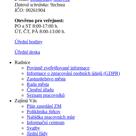
Datová schránka:
9zcbsra
IČO:
00261904
Otevřeno pro veřejnost:
PO a ST 8:00-17:00 h.
ÚT, ČT, PÁ 8:00-13:00 h.
Úřední hodiny
Úřední deska
Radnice
Povinně zveřejňované informace
Informace o zpracování osobních údajů (GDPR)
Zastupitelstvo města
Rada města
Členění úřadu
Seznam pracovníků
Zajímá Vás
Plán zasedání ZM
Poliklinika Jirkov
Nabídka pracovních míst
Informační centrum
Svatby
Jízdní řády