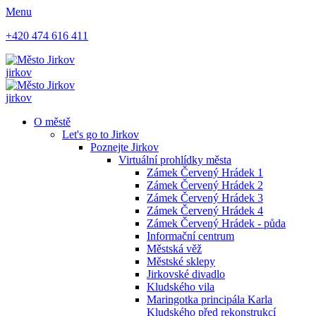
Menu
+420 474 616 411
jirkov
jirkov
O městě
Let's go to Jirkov
Poznejte Jirkov
Virtuální prohlídky města
Zámek Červený Hrádek 1
Zámek Červený Hrádek 2
Zámek Červený Hrádek 3
Zámek Červený Hrádek 4
Zámek Červený Hrádek - půda
Informační centrum
Městská věž
Městské sklepy
Jirkovské divadlo
Kludského vila
Maringotka principála Karla
Kludského před rekonstrukcí