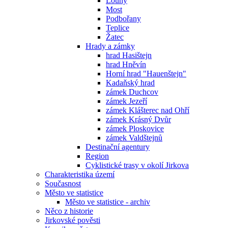
Louny
Most
Podbořany
Teplice
Žatec
Hrady a zámky
hrad Hasištejn
hrad Hněvín
Horní hrad "Hauenštejn"
Kadaňský hrad
zámek Duchcov
zámek Jezeří
zámek Klášterec nad Ohří
zámek Krásný Dvůr
zámek Ploskovice
zámek Valdštejnů
Destinační agentury
Region
Cyklistické trasy v okolí Jirkova
Charakteristika území
Současnost
Město ve statistice
Město ve statistice - archiv
Něco z historie
Jirkovské pověsti