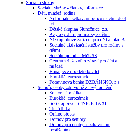
Sociální služby
Sociální služby - články, informace
Děti, mládež, rodina
Neformální setkávání rodičů s dětmi do 3
let
Dětská skupina Slunečnice, z.s.
Azylový dům pro matky s dětmi
Nízkoprahové zařízení pro děti a mládež
Sociálně aktivizační služby pro rodiny s
dětmi
Sociální poradna MěÚSS
Centrum duševního zdraví pro děti a
mládež
Raná péče pro děti do 7 let
Euroklíč, eurozámek
Potravinová banka DŽBÁNSKO, z.s.
Senioři, osoby zdravotně znevýhodněné
Seniorská obálka
Euroklíč, eurozámek
SoS doprava "SENIOR TAXI"
Tichá linka
Online přepis
Domov pro seniory
Domov pro osoby se zdravotním
postižením