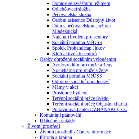
Domov se zvláštním režimem
Odlehčovací služba
Pečovatelská služba
Osobní asistence Důstojný život
Dům s pečovatelskou službou
Mládežnická
Nájemní bydlení pro seniory
Sociální poradna MěÚSS
Spolek Prohandicap Jirkov
Klub aktivních seniorů
Osoby ohrožené sociálním vyloučením
Azylový dům pro muže a ženy
Noclehárna pro muže a ženy
Sociální poradna MěÚSS
Odborné sociální poradenství
Mámy v akci
Prostupné bydlení
Terénní sociální práce Světlo
Terénní sociální práce Oblastní charita
Potravinová banka DŽBÁNSKO, z.s.
Komunitní plánování
Užitečné kontakty
Životní prostředí
Životní prostředí - články, informace
Příroda a krajina