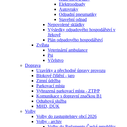
Elektroodpady
Autovraky
Odpadní pneumatiky
Stavební odpad
Nepovolené skládky
Výsledky odpadového hospodářství v
Jirkově
Plán odpadového hospodářství
Zvířata
Veterinární ambulance
Psi
Včelstvo
Doprava
Uzavírky a přechodné úpravy provozu
Blokové čištění - jaro
Zimní údržba
Parkovací místa
Vyhrazená parkovací místa - ZTP⁄P
Komunikace s dopravní značkou B1
Odtahová služba
MHD, DÚK
Volby
Volby do zastupitelstev obcí 2026
Volby - archiv
Volby do Parlamentu České republiky