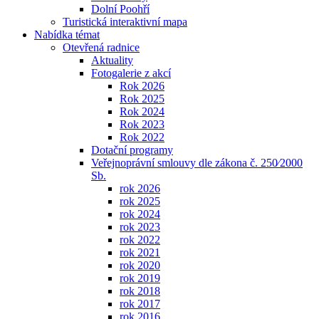
Dolní Poohří
Turistická interaktivní mapa
Nabídka témat
Otevřená radnice
Aktuality
Fotogalerie z akcí
Rok 2026
Rok 2025
Rok 2024
Rok 2023
Rok 2022
Dotační programy
Veřejnoprávní smlouvy dle zákona č. 250⁄2000
Sb.
rok 2026
rok 2025
rok 2024
rok 2023
rok 2022
rok 2021
rok 2020
rok 2019
rok 2018
rok 2017
rok 2016