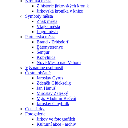
Kronika města
Z historie jirkovských kronik
Jirkovská kronika v knize
Symboly města
Znak města
Vlajka města
Logo města
Partnerská města
Brand - Erbisdorf
Bátonyterenye
Šentjur
Kobylnica
Nové Mesto nad Vahom
Významné osobnosti
Čestní občané
Jaroslav Cyrus
Zdeněk Glückselig
Jan Hanuš
Miroslav Záleský
Mgr. Vladimír Bečvář
Jaroslav Cinybulk
Cena Jirky
Fotogalerie
Jirkov ve fotografiích
Kulturní akce - archiv