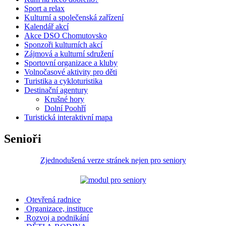
Sport a relax
Kulturní a společenská zařízení
Kalendář akcí
Akce DSO Chomutovsko
Sponzoři kulturních akcí
Zájmová a kulturní sdružení
Sportovní organizace a kluby
Volnočasové aktivity pro děti
Turistika a cykloturistika
Destinační agentury
Krušné hory
Dolní Poohří
Turistická interaktivní mapa
Senioři
Zjednodušená verze stránek nejen pro seniory
Otevřená radnice
Organizace, instituce
Rozvoj a podnikání