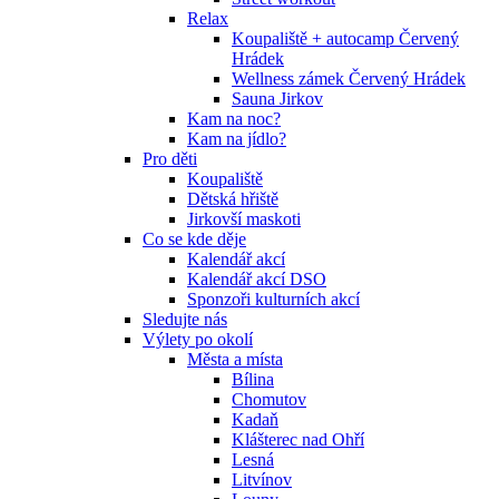
Relax
Koupaliště + autocamp Červený
Hrádek
Wellness zámek Červený Hrádek
Sauna Jirkov
Kam na noc?
Kam na jídlo?
Pro děti
Koupaliště
Dětská hřiště
Jirkovší maskoti
Co se kde děje
Kalendář akcí
Kalendář akcí DSO
Sponzoři kulturních akcí
Sledujte nás
Výlety po okolí
Města a místa
Bílina
Chomutov
Kadaň
Klášterec nad Ohří
Lesná
Litvínov