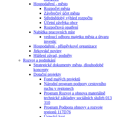
Hospodaření - město
Rozpočet města
Závěrečný účet města
Střednědobý výhled rozpočtu
Účetní závěrka obce
Rozpočtová opatření
Nabídka pracovních míst
vedoucí odboru majetku města a útvaru
investic
Hospodaření - příspěvkové organizace
Jirkovské noviny
Hlášení závad, podněty
Rozvoj a podnikání
Strategické dokumenty města, dlouhodobé
koncepty
Dotační projekty
Fond malých projektů
Národní program podpory cestovního
ruchu v regionech
Program Rozvoj a obnova materiálně
technické základny sociálních služeb 013
310
Program Podpora obnovy a rozvoje
regionů 117D76
Ústecký kraj