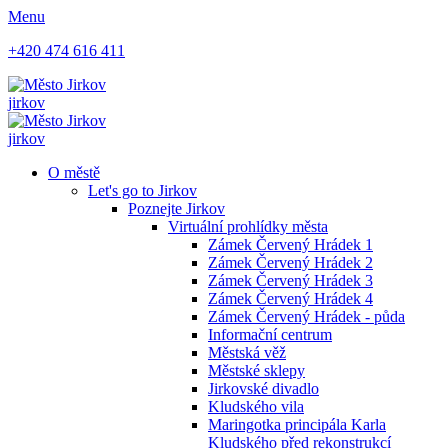
Menu
+420 474 616 411
jirkov
jirkov
O městě
Let's go to Jirkov
Poznejte Jirkov
Virtuální prohlídky města
Zámek Červený Hrádek 1
Zámek Červený Hrádek 2
Zámek Červený Hrádek 3
Zámek Červený Hrádek 4
Zámek Červený Hrádek - půda
Informační centrum
Městská věž
Městské sklepy
Jirkovské divadlo
Kludského vila
Maringotka principála Karla
Kludského před rekonstrukcí