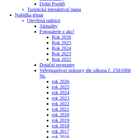
Dolní Poohří
Turistická interaktivní mapa
Nabídka témat
Otevřená radnice
Aktuality
Fotogalerie z akcí
Rok 2026
Rok 2025
Rok 2024
Rok 2023
Rok 2022
Dotační programy
Veřejnoprávní smlouvy dle zákona č. 250⁄2000
Sb.
rok 2026
rok 2025
rok 2024
rok 2023
rok 2022
rok 2021
rok 2020
rok 2019
rok 2018
rok 2017
rok 2016