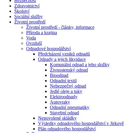
Bezpečnost
Zdravotnictví
Školství
Sociální služby
Životní prostředí
Životní prostředí - články, informace
Příroda a krajina
Voda
Ovzduší
Odpadové hospodářství
Předcházení vzniků odpadů
Odpady a jejich likvidace
Komunální odpad a jeho složky
Živnostenský odpad
Bioodpad
Odpadní textil
Nebezpečný odpad
Jedlé oleje a tuky
Elektroodpady
Autovraky
Odpadní pneumatiky
Stavební odpad
Nepovolené skládky
Výsledky odpadového hospodářství v Jirkově
Plán odpadového hospodářství