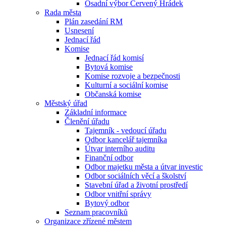
Osadní výbor Červený Hrádek
Rada města
Plán zasedání RM
Usnesení
Jednací řád
Komise
Jednací řád komisí
Bytová komise
Komise rozvoje a bezpečnosti
Kulturní a sociální komise
Občanská komise
Městský úřad
Základní informace
Členění úřadu
Tajemník - vedoucí úřadu
Odbor kancelář tajemníka
Útvar interního auditu
Finanční odbor
Odbor majetku města a útvar investic
Odbor sociálních věcí a školství
Stavební úřad a životní prostředí
Odbor vnitřní správy
Bytový odbor
Seznam pracovníků
Organizace zřízené městem