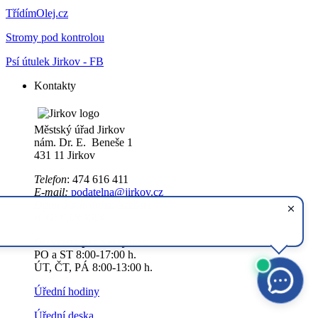
TřídímOlej.cz
Stromy pod kontrolou
Psí útulek Jirkov - FB
Kontakty
Městský úřad Jirkov
nám. Dr. E. Beneše 1
431 11 Jirkov
Telefon
: 474 616 411
E-mail:
podatelna@jirkov.cz
Datová schránka:
9zcbsra
IČO:
00261904
Otevřeno pro veřejnost:
PO a ST 8:00-17:00 h.
ÚT, ČT, PÁ 8:00-13:00 h.
Úřední hodiny
Úřední deska