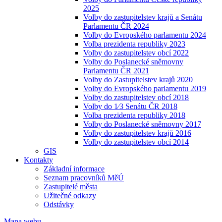
2025
Volby do zastupitelstev krajů a Senátu
Parlamentu ČR 2024
Volby do Evropského parlamentu 2024
Volba prezidenta republiky 2023
Volby do zastupitelstev obcí 2022
Volby do Poslanecké sněmovny
Parlamentu ČR 2021
Volby do Zastupitelstev krajů 2020
Volby do Evropského parlamentu 2019
Volby do zastupitelstev obcí 2018
Volby do 1⁄3 Senátu ČR 2018
Volba prezidenta republiky 2018
Volby do Poslanecké sněmovny 2017
Volby do zastupitelstev krajů 2016
Volby do zastupitelstev obcí 2014
GIS
Kontakty
Základní informace
Seznam pracovníků MěÚ
Zastupitelé města
Užitečné odkazy
Odstávky
Mapa webu