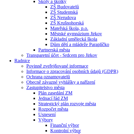
Školy a školky
ZŠ Budovatelů
ZŠ Studentská
ZŠ Nerudova
ZŠ Krušnohorská
Mateřská škola, p.o.
Městské gymnázium Jirkov
Základní umělecká škola
Dům dětí a mládeže Paraplíčko
Partnerská města
Transparetní účet - Srdcem pro Jirkov
Radnice
Povinně zveřejňované informace
Informace o zpracování osobních údajů (GDPR)
Ochrana oznamovatelů
Obecně závazné vyhlášky a nařízení
Zastupitelstvo města
Plán zasedání ZM
Jednací řád ZM
Strategický plán rozvoje města
Rozpočet města
Usnesení
Výbory
Finanční výbor
Kontrolní výbor