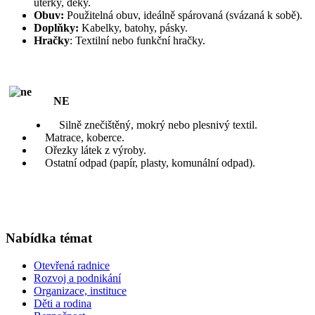
utěrky, deky.
Obuv:
Použitelná obuv, ideálně spárovaná (svázaná k sobě).
Doplňky:
Kabelky, batohy, pásky.
Hračky
: Textilní nebo funkční hračky.
NE
Silně znečištěný, mokrý nebo plesnivý textil.
Matrace, koberce.
Ořezky látek z výroby.
Ostatní odpad (papír, plasty, komunální odpad).
Nabídka témat
Otevřená radnice
Rozvoj a podnikání
Organizace, instituce
Děti a rodina