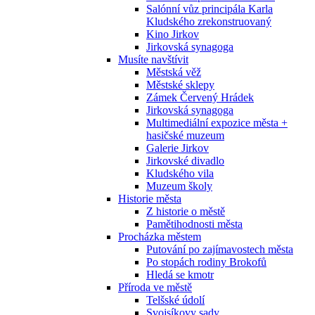
Salónní vůz principála Karla
Kludského zrekonstruovaný
Kino Jirkov
Jirkovská synagoga
Musíte navštívit
Městská věž
Městské sklepy
Zámek Červený Hrádek
Jirkovská synagoga
Multimediální expozice města +
hasičské muzeum
Galerie Jirkov
Jirkovské divadlo
Kludského vila
Muzeum školy
Historie města
Z historie o městě
Pamětihodnosti města
Procházka městem
Putování po zajímavostech města
Po stopách rodiny Brokofů
Hledá se kmotr
Příroda ve městě
Telšské údolí
Svojsíkovy sady