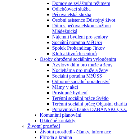
Domov se zvláštním režimem
Odlehčovací služba
Pečovatelská služba
Osobní asistence Důstojný život
Dům s pečovatelskou službou
Mládežnická
Nájemní bydlení pro seniory
Sociální poradna MěÚSS
Spolek Prohandicap Jirkov
Klub aktivních seniorů
Osoby ohrožené sociálním vyloučením
Azylový dům pro muže a ženy
Noclehárna pro muže a ženy
Sociální poradna MěÚSS
Odborné sociální poradenství
Mámy v akci
Prostupné bydlení
Terénní sociální práce Světlo
Terénní sociální práce Oblastní charita
Potravinová banka DŽBÁNSKO, z.s.
Komunitní plánování
Užitečné kontakty
Životní prostředí
Životní prostředí - články, informace
Příroda a krajina