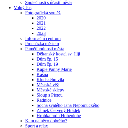
Společnosti s účastí města
Volný čas
Fotografická soutěž
2020
2021
2022
2023
Informační centrum
Procházka městem
Pamětihodnosti města
Děkanský kostel sv. Jiljí
Dům čp. 15
Dům čp. 19
Kaple Panny Marie
Kašna
Kludského vila
Městská věž
Městské sklepy
Sloup s Pietou
Radnice
Socha svatého Jana Nepomuckého
Zámek Červený Hrádek
Hrobka rodu Hohenlohe
Kam na něco dobrého?
Sport a relax