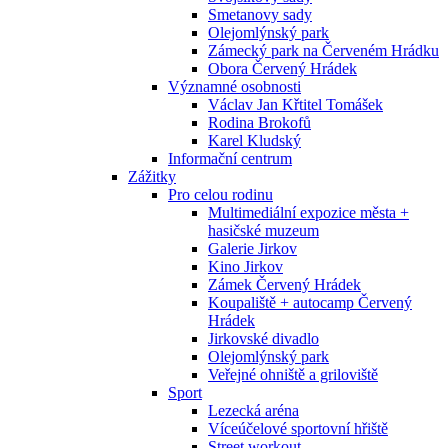
Smetanovy sady
Olejomlýnský park
Zámecký park na Červeném Hrádku
Obora Červený Hrádek
Významné osobnosti
Václav Jan Křtitel Tomášek
Rodina Brokofů
Karel Kludský
Informační centrum
Zážitky
Pro celou rodinu
Multimediální expozice města +
hasičské muzeum
Galerie Jirkov
Kino Jirkov
Zámek Červený Hrádek
Koupaliště + autocamp Červený
Hrádek
Jirkovské divadlo
Olejomlýnský park
Veřejné ohniště a griloviště
Sport
Lezecká aréna
Víceúčelové sportovní hřiště
Street workout