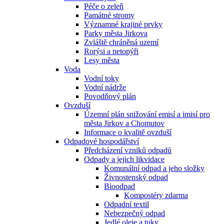
Péče o zeleň
Památné stromy
Významné krajiné prvky
Parky města Jirkova
Zvláště chráněná uzemí
Rorýsi a netopýři
Lesy města
Voda
Vodní toky
Vodní nádrže
Povodňový plán
Ovzduší
Územní plán snižování emisí a imisí pro
města Jirkov a Chomutov
Informace o kvalitě ovzduší
Odpadové hospodářství
Předcházení vzniků odpadů
Odpady a jejich likvidace
Komunální odpad a jeho složky
Živnostenský odpad
Bioodpad
Kompostéry zdarma
Odpadní textil
Nebezpečný odpad
Jedlé oleje a tuky