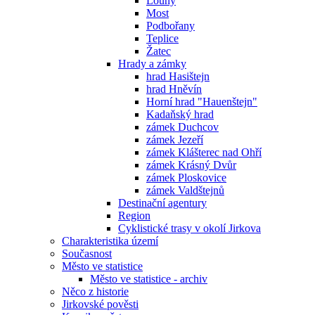
Louny
Most
Podbořany
Teplice
Žatec
Hrady a zámky
hrad Hasištejn
hrad Hněvín
Horní hrad "Hauenštejn"
Kadaňský hrad
zámek Duchcov
zámek Jezeří
zámek Klášterec nad Ohří
zámek Krásný Dvůr
zámek Ploskovice
zámek Valdštejnů
Destinační agentury
Region
Cyklistické trasy v okolí Jirkova
Charakteristika území
Současnost
Město ve statistice
Město ve statistice - archiv
Něco z historie
Jirkovské pověsti