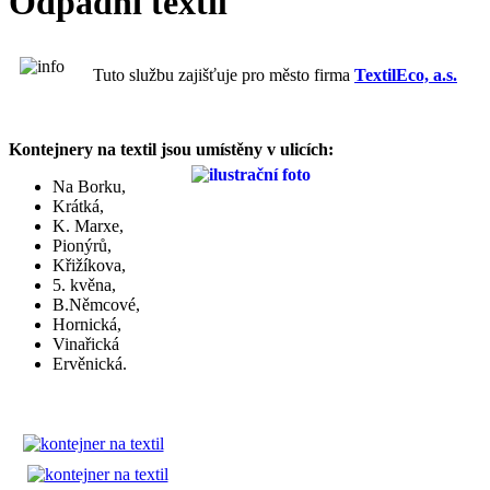
Odpadní textil
Tuto službu zajišťuje pro město firma
TextilEco, a.s.
Kontejnery na textil jsou umístěny v ulicích:
Na Borku,
Krátká,
K. Marxe,
Pionýrů,
Křižíkova,
5. kvěna,
B.Němcové,
Hornická,
Vinařická
Ervěnická.