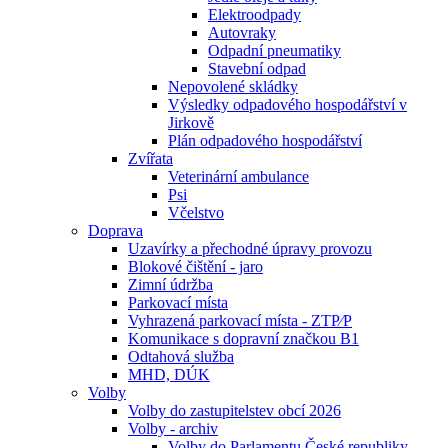
Elektroodpady
Autovraky
Odpadní pneumatiky
Stavební odpad
Nepovolené skládky
Výsledky odpadového hospodářství v
Jirkově
Plán odpadového hospodářství
Zvířata
Veterinární ambulance
Psi
Včelstvo
Doprava
Uzavírky a přechodné úpravy provozu
Blokové čištění - jaro
Zimní údržba
Parkovací místa
Vyhrazená parkovací místa - ZTP⁄P
Komunikace s dopravní značkou B1
Odtahová služba
MHD, DÚK
Volby
Volby do zastupitelstev obcí 2026
Volby - archiv
Volby do Parlamentu České republiky