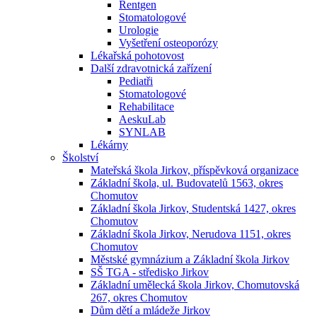
Rentgen
Stomatologové
Urologie
Vyšetření osteoporózy
Lékařská pohotovost
Další zdravotnická zařízení
Pediatři
Stomatologové
Rehabilitace
AeskuLab
SYNLAB
Lékárny
Školství
Mateřská škola Jirkov, příspěvková organizace
Základní škola, ul. Budovatelů 1563, okres
Chomutov
Základní škola Jirkov, Studentská 1427, okres
Chomutov
Základní škola Jirkov, Nerudova 1151, okres
Chomutov
Městské gymnázium a Základní škola Jirkov
SŠ TGA - středisko Jirkov
Základní umělecká škola Jirkov, Chomutovská
267, okres Chomutov
Dům dětí a mládeže Jirkov