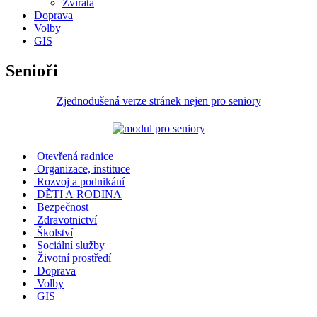
Zvířata
Doprava
Volby
GIS
Senioři
Zjednodušená verze stránek nejen pro seniory
Otevřená radnice
Organizace, instituce
Rozvoj a podnikání
DĚTI A RODINA
Bezpečnost
Zdravotnictví
Školství
Sociální služby
Životní prostředí
Doprava
Volby
GIS