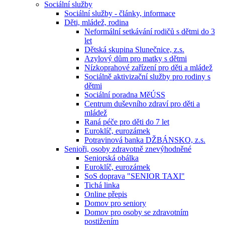
Sociální služby
Sociální služby - články, informace
Děti, mládež, rodina
Neformální setkávání rodičů s dětmi do 3
let
Dětská skupina Slunečnice, z.s.
Azylový dům pro matky s dětmi
Nízkoprahové zařízení pro děti a mládež
Sociálně aktivizační služby pro rodiny s
dětmi
Sociální poradna MěÚSS
Centrum duševního zdraví pro děti a
mládež
Raná péče pro děti do 7 let
Euroklíč, eurozámek
Potravinová banka DŽBÁNSKO, z.s.
Senioři, osoby zdravotně znevýhodněné
Seniorská obálka
Euroklíč, eurozámek
SoS doprava "SENIOR TAXI"
Tichá linka
Online přepis
Domov pro seniory
Domov pro osoby se zdravotním
postižením