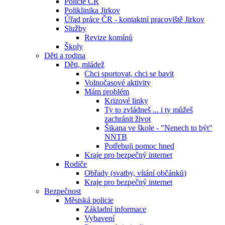
Policie ČR
Poliklinika Jirkov
Úřad práce ČR - kontaktní pracoviště Jirkov
Služby
Revize komínů
Školy
Děti a rodina
Děti, mládež
Chci sportovat, chci se bavit
Volnočasové aktivity
Mám problém
Krizové linky
Ty to zvládneš ... i ty můžeš
zachránit život
Šikana ve škole - "Nenech to být"
NNTB
Potřebuji pomoc hned
Kraje pro bezpečný internet
Rodiče
Obřady (svatby, vítání občánků)
Kraje pro bezpečný internet
Bezpečnost
Městská policie
Základní informace
Vybavení