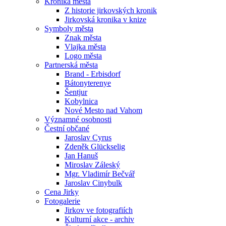
Kronika města
Z historie jirkovských kronik
Jirkovská kronika v knize
Symboly města
Znak města
Vlajka města
Logo města
Partnerská města
Brand - Erbisdorf
Bátonyterenye
Šentjur
Kobylnica
Nové Mesto nad Vahom
Významné osobnosti
Čestní občané
Jaroslav Cyrus
Zdeněk Glückselig
Jan Hanuš
Miroslav Záleský
Mgr. Vladimír Bečvář
Jaroslav Cinybulk
Cena Jirky
Fotogalerie
Jirkov ve fotografiích
Kulturní akce - archiv