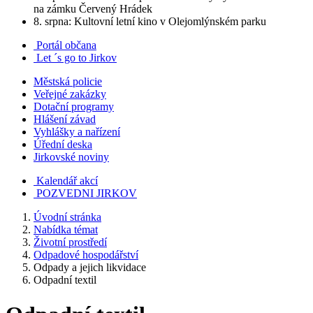
na zámku Červený Hrádek
8. srpna: Kultovní letní kino v Olejomlýnském parku
Portál občana
Let ´s go to Jirkov
Městská policie
Veřejné zakázky
Dotační programy
Hlášení závad
Vyhlášky a nařízení
Úřední deska
Jirkovské noviny
Kalendář akcí
POZVEDNI JIRKOV
Úvodní stránka
Nabídka témat
Životní prostředí
Odpadové hospodářství
Odpady a jejich likvidace
Odpadní textil