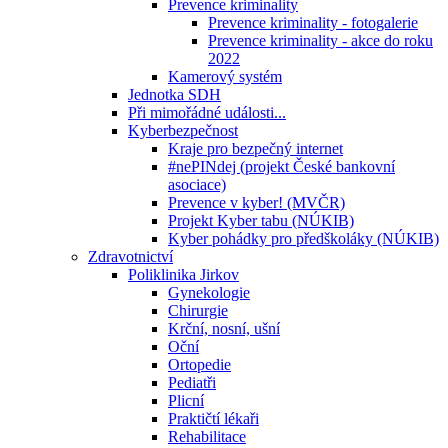
Prevence kriminality
Prevence kriminality - fotogalerie
Prevence kriminality - akce do roku
2022
Kamerový systém
Jednotka SDH
Při mimořádné události...
Kyberbezpečnost
Kraje pro bezpečný internet
#nePINdej (projekt České bankovní
asociace)
Prevence v kyber! (MVČR)
Projekt Kyber tabu (NÚKIB)
Kyber pohádky pro předškoláky (NÚKIB)
Zdravotnictví
Poliklinika Jirkov
Gynekologie
Chirurgie
Krční, nosní, ušní
Oční
Ortopedie
Pediatři
Plicní
Praktičtí lékaři
Rehabilitace