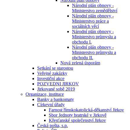
Národní plán obnovy
Národní plán obnovy -
Ministerstvo zemědělství
Národní plán obnovy -
Ministerstvo práce a
sociálních věcí
Národní plán obnovy -
Ministerstvo průmyslu a
obchodu I.
Národní plán obnovy -
Ministerstvo průmyslu a
obchodu II.
Nová zelená úsporám
Setkání se starostou
Veřejné zakázky
Investiční akce
POZVEDNI JIRKOV
Jirkované sobě 2019
Organizace, instituce
Banky a bankomaty
Církevní úřady
Farnost římskokatolická-děkanství Jirkov
Sbor Jednoty bratrské v Jirkově
Křesťanské společenství Jirkov
Česká pošta, s.p.