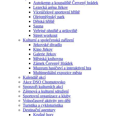
Autokemp a koupaliště Červený hrádek
Lezecká aréna Jirkov
Víceúčelové sportovní hřiště
Olejomlýnský park
Dětská hřiště
Sauna
Veřejné ohniště a griloviště
Street workout
Kulturní a společenská zařízení
Jirkovské divadlo
Kino Jirkov
Galerie Jirkov
Městská knihovna
Zámek Červený Hrádek
Muzeum hasičství a interaktivní hra
Multimediální expozice města
Kalendář akcí
Akce DSO Chomutovsko
Sponzoři kulturních akcí
Zájmová a kulturní sdružení
Sportovní organizace a kluby
Volnočasové aktivity pro děti
Turistika a cykloturistika
Destinační agentury
Krušné hory