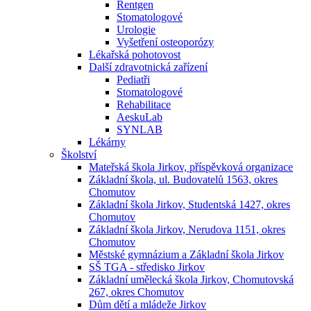
Rentgen
Stomatologové
Urologie
Vyšetření osteoporózy
Lékařská pohotovost
Další zdravotnická zařízení
Pediatři
Stomatologové
Rehabilitace
AeskuLab
SYNLAB
Lékárny
Školství
Mateřská škola Jirkov, příspěvková organizace
Základní škola, ul. Budovatelů 1563, okres
Chomutov
Základní škola Jirkov, Studentská 1427, okres
Chomutov
Základní škola Jirkov, Nerudova 1151, okres
Chomutov
Městské gymnázium a Základní škola Jirkov
SŠ TGA - středisko Jirkov
Základní umělecká škola Jirkov, Chomutovská
267, okres Chomutov
Dům dětí a mládeže Jirkov