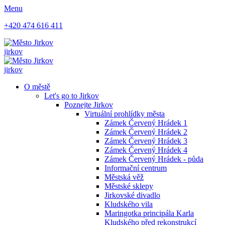
Menu
+420 474 616 411
jirkov
jirkov
O městě
Let's go to Jirkov
Poznejte Jirkov
Virtuální prohlídky města
Zámek Červený Hrádek 1
Zámek Červený Hrádek 2
Zámek Červený Hrádek 3
Zámek Červený Hrádek 4
Zámek Červený Hrádek - půda
Informační centrum
Městská věž
Městské sklepy
Jirkovské divadlo
Kludského vila
Maringotka principála Karla
Kludského před rekonstrukcí