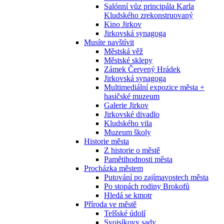
Salónní vůz principála Karla
Kludského zrekonstruovaný
Kino Jirkov
Jirkovská synagoga
Musíte navštívit
Městská věž
Městské sklepy
Zámek Červený Hrádek
Jirkovská synagoga
Multimediální expozice města +
hasičské muzeum
Galerie Jirkov
Jirkovské divadlo
Kludského vila
Muzeum školy
Historie města
Z historie o městě
Pamětihodnosti města
Procházka městem
Putování po zajímavostech města
Po stopách rodiny Brokofů
Hledá se kmotr
Příroda ve městě
Telšské údolí
Svojsíkovy sady