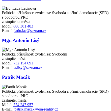
Politická příslušnost: zvolen za: Svoboda a přímá demokracie (SPD)
s podporou PRO
zastupitelka města
Mobil:
606 301 483
E-mail:
ladu.lac@seznam.cz
Mgr. Antonín Lisý
Politická příslušnost: zvolen za: Svobodní
zastupitel města
Mobil:
732 154 691
E-mail:
a.lisy@seznam.cz
Patrik Macák
Politická příslušnost: zvolen za: Svoboda a přímá demokracie (SPD)
s podporou PRO
zastupitel města
Mobil:
774 247 957
E-mail:
patrik.macak@era-reality.cz