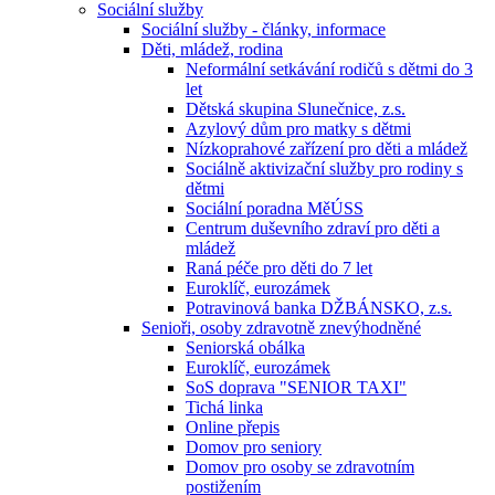
Sociální služby
Sociální služby - články, informace
Děti, mládež, rodina
Neformální setkávání rodičů s dětmi do 3
let
Dětská skupina Slunečnice, z.s.
Azylový dům pro matky s dětmi
Nízkoprahové zařízení pro děti a mládež
Sociálně aktivizační služby pro rodiny s
dětmi
Sociální poradna MěÚSS
Centrum duševního zdraví pro děti a
mládež
Raná péče pro děti do 7 let
Euroklíč, eurozámek
Potravinová banka DŽBÁNSKO, z.s.
Senioři, osoby zdravotně znevýhodněné
Seniorská obálka
Euroklíč, eurozámek
SoS doprava "SENIOR TAXI"
Tichá linka
Online přepis
Domov pro seniory
Domov pro osoby se zdravotním
postižením