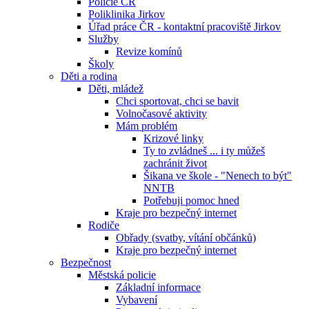
Policie ČR
Poliklinika Jirkov
Úřad práce ČR - kontaktní pracoviště Jirkov
Služby
Revize komínů
Školy
Děti a rodina
Děti, mládež
Chci sportovat, chci se bavit
Volnočasové aktivity
Mám problém
Krizové linky
Ty to zvládneš ... i ty můžeš
zachránit život
Šikana ve škole - "Nenech to být"
NNTB
Potřebuji pomoc hned
Kraje pro bezpečný internet
Rodiče
Obřady (svatby, vítání občánků)
Kraje pro bezpečný internet
Bezpečnost
Městská policie
Základní informace
Vybavení