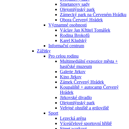
Smetanovy sady
Olejomlýnský park
Zámecký park na Červeném Hrádku
Obora Červený Hrádek
Významné osobnosti
Václav Jan Křtitel Tomášek
Rodina Brokofů
Karel Kludský
Informační centrum
Zážitky
Pro celou rodinu
Multimediální expozice města +
hasičské muzeum
Galerie Jirkov
Kino Jirkov
Zámek Červený Hrádek
Koupaliště + autocamp Červený
Hrádek
Jirkovské divadlo
Olejomlýnský park
Veřejné ohniště a griloviště
Sport
Lezecká aréna
Víceúčelové sportovní hřiště
Street workout