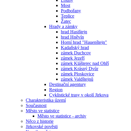
Louny
Most
Podbořany
Teplice
Žatec
Hrady a zámky
hrad Hasištejn
hrad Hněvín
Horní hrad "Hauenštejn"
Kadaňský hrad
zámek Duchcov
zámek Jezeří
zámek Klášterec nad Ohří
zámek Krásný Dvůr
zámek Ploskovice
zámek Valdštejnů
Destinační agentury
Region
Cyklistické trasy v okolí Jirkova
Charakteristika území
Současnost
Město ve statistice
Město ve statistice - archiv
Něco z historie
Jirkovské pověsti