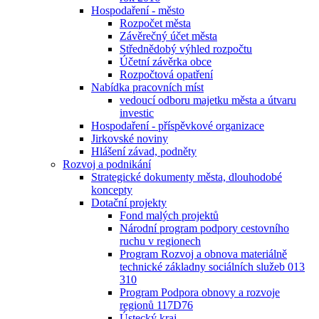
Hospodaření - město
Rozpočet města
Závěrečný účet města
Střednědobý výhled rozpočtu
Účetní závěrka obce
Rozpočtová opatření
Nabídka pracovních míst
vedoucí odboru majetku města a útvaru
investic
Hospodaření - příspěvkové organizace
Jirkovské noviny
Hlášení závad, podněty
Rozvoj a podnikání
Strategické dokumenty města, dlouhodobé
koncepty
Dotační projekty
Fond malých projektů
Národní program podpory cestovního
ruchu v regionech
Program Rozvoj a obnova materiálně
technické základny sociálních služeb 013
310
Program Podpora obnovy a rozvoje
regionů 117D76
Ústecký kraj