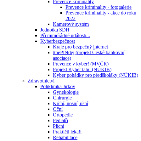
Prevence kriminality
Prevence kriminality - fotogalerie
Prevence kriminality - akce do roku
2022
Kamerový systém
Jednotka SDH
Při mimořádné události...
Kyberbezpečnost
Kraje pro bezpečný internet
#nePINdej (projekt České bankovní
asociace)
Prevence v kyber! (MVČR)
Projekt Kyber tabu (NÚKIB)
Kyber pohádky pro předškoláky (NÚKIB)
Zdravotnictví
Poliklinika Jirkov
Gynekologie
Chirurgie
Krční, nosní, ušní
Oční
Ortopedie
Pediatři
Plicní
Praktičtí lékaři
Rehabilitace