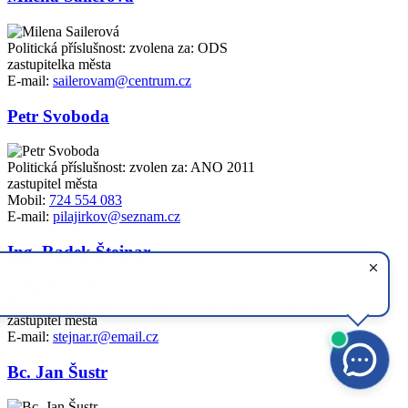
Politická příslušnost: zvolena za: ODS
zastupitelka města
E-mail:
sailerovam@centrum.cz
Petr Svoboda
Politická příslušnost: zvolen za: ANO 2011
zastupitel města
Mobil:
724 554 083
E-mail:
pilajirkov@seznam.cz
Ing. Radek Štejnar
Politická příslušnost: zvolen za: Lepší Jirkov - Lepší sever
zastupitel města
E-mail:
stejnar.r@email.cz
Bc. Jan Šustr