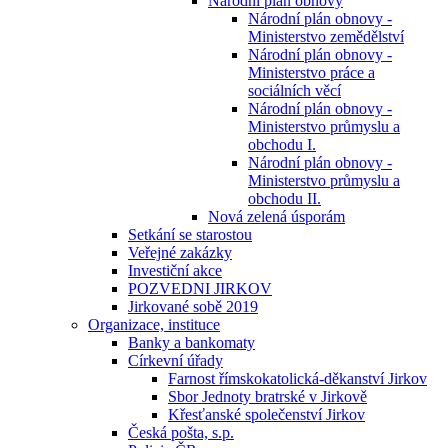
Národní plán obnovy
Národní plán obnovy -
Ministerstvo zemědělství
Národní plán obnovy -
Ministerstvo práce a
sociálních věcí
Národní plán obnovy -
Ministerstvo průmyslu a
obchodu I.
Národní plán obnovy -
Ministerstvo průmyslu a
obchodu II.
Nová zelená úsporám
Setkání se starostou
Veřejné zakázky
Investiční akce
POZVEDNI JIRKOV
Jirkované sobě 2019
Organizace, instituce
Banky a bankomaty
Církevní úřady
Farnost římskokatolická-děkanství Jirkov
Sbor Jednoty bratrské v Jirkově
Křesťanské společenství Jirkov
Česká pošta, s.p.