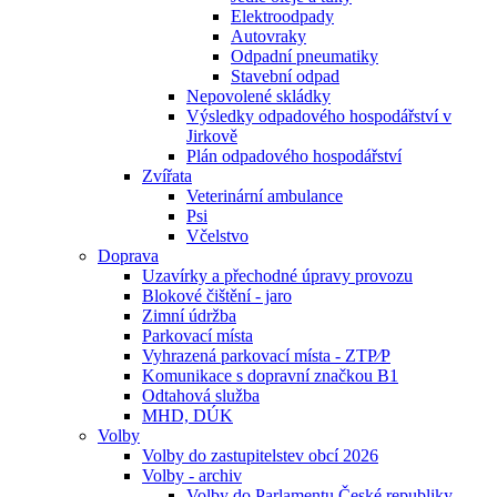
Elektroodpady
Autovraky
Odpadní pneumatiky
Stavební odpad
Nepovolené skládky
Výsledky odpadového hospodářství v
Jirkově
Plán odpadového hospodářství
Zvířata
Veterinární ambulance
Psi
Včelstvo
Doprava
Uzavírky a přechodné úpravy provozu
Blokové čištění - jaro
Zimní údržba
Parkovací místa
Vyhrazená parkovací místa - ZTP⁄P
Komunikace s dopravní značkou B1
Odtahová služba
MHD, DÚK
Volby
Volby do zastupitelstev obcí 2026
Volby - archiv
Volby do Parlamentu České republiky