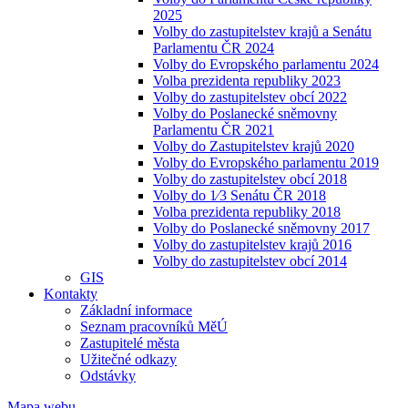
2025
Volby do zastupitelstev krajů a Senátu
Parlamentu ČR 2024
Volby do Evropského parlamentu 2024
Volba prezidenta republiky 2023
Volby do zastupitelstev obcí 2022
Volby do Poslanecké sněmovny
Parlamentu ČR 2021
Volby do Zastupitelstev krajů 2020
Volby do Evropského parlamentu 2019
Volby do zastupitelstev obcí 2018
Volby do 1⁄3 Senátu ČR 2018
Volba prezidenta republiky 2018
Volby do Poslanecké sněmovny 2017
Volby do zastupitelstev krajů 2016
Volby do zastupitelstev obcí 2014
GIS
Kontakty
Základní informace
Seznam pracovníků MěÚ
Zastupitelé města
Užitečné odkazy
Odstávky
Mapa webu