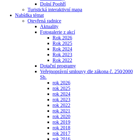
Dolní Poohří
Turistická interaktivní mapa
Nabídka témat
Otevřená radnice
Aktuality
Fotogalerie z akcí
Rok 2026
Rok 2025
Rok 2024
Rok 2023
Rok 2022
Dotační programy
Veřejnoprávní smlouvy dle zákona č. 250⁄2000
Sb.
rok 2026
rok 2025
rok 2024
rok 2023
rok 2022
rok 2021
rok 2020
rok 2019
rok 2018
rok 2017
rok 2016