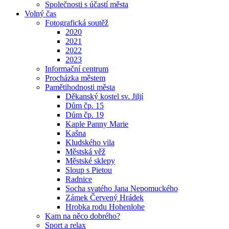
Společnosti s účastí města
Volný čas
Fotografická soutěž
2020
2021
2022
2023
Informační centrum
Procházka městem
Pamětihodnosti města
Děkanský kostel sv. Jiljí
Dům čp. 15
Dům čp. 19
Kaple Panny Marie
Kašna
Kludského vila
Městská věž
Městské sklepy
Sloup s Pietou
Radnice
Socha svatého Jana Nepomuckého
Zámek Červený Hrádek
Hrobka rodu Hohenlohe
Kam na něco dobrého?
Sport a relax