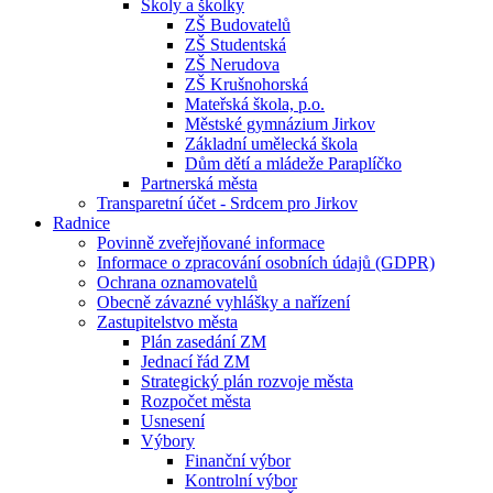
Školy a školky
ZŠ Budovatelů
ZŠ Studentská
ZŠ Nerudova
ZŠ Krušnohorská
Mateřská škola, p.o.
Městské gymnázium Jirkov
Základní umělecká škola
Dům dětí a mládeže Paraplíčko
Partnerská města
Transparetní účet - Srdcem pro Jirkov
Radnice
Povinně zveřejňované informace
Informace o zpracování osobních údajů (GDPR)
Ochrana oznamovatelů
Obecně závazné vyhlášky a nařízení
Zastupitelstvo města
Plán zasedání ZM
Jednací řád ZM
Strategický plán rozvoje města
Rozpočet města
Usnesení
Výbory
Finanční výbor
Kontrolní výbor