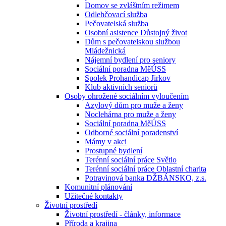
Domov se zvláštním režimem
Odlehčovací služba
Pečovatelská služba
Osobní asistence Důstojný život
Dům s pečovatelskou službou
Mládežnická
Nájemní bydlení pro seniory
Sociální poradna MěÚSS
Spolek Prohandicap Jirkov
Klub aktivních seniorů
Osoby ohrožené sociálním vyloučením
Azylový dům pro muže a ženy
Noclehárna pro muže a ženy
Sociální poradna MěÚSS
Odborné sociální poradenství
Mámy v akci
Prostupné bydlení
Terénní sociální práce Světlo
Terénní sociální práce Oblastní charita
Potravinová banka DŽBÁNSKO, z.s.
Komunitní plánování
Užitečné kontakty
Životní prostředí
Životní prostředí - články, informace
Příroda a krajina