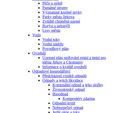
Péče o zeleň
Památné stromy
Významné krajiné prvky
Parky města Jirkova
Zvláště chráněná uzemí
Rorýsi a netopýři
Lesy města
Voda
Vodní toky
Vodní nádrže
Povodňový plán
Ovzduší
Územní plán snižování emisí a imisí pro
města Jirkov a Chomutov
Informace o kvalitě ovzduší
Odpadové hospodářství
Předcházení vzniků odpadů
Odpady a jejich likvidace
Komunální odpad a jeho složky
Živnostenský odpad
Bioodpad
Kompostéry zdarma
Odpadní textil
Nebezpečný odpad
Jedlé oleje a tuky