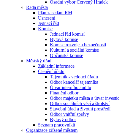
Osadní výbor Červený Hrádek
Rada města
Plán zasedání RM
Usnesení
Jednací řád
Komise
Jednací řád komisí
Bytová komise
Komise rozvoje a bezpečnosti
Kulturní a sociální komise
Občanská komise
Městský úřad
Základní informace
Členění úřadu
Tajemník - vedoucí úřadu
Odbor kancelář tajemníka
Útvar interního auditu
Finanční odbor
Odbor majetku města a útvar investic
Odbor sociálních věcí a školství
Stavební úřad a životní prostředí
Odbor vnitřní správy
Bytový odbor
Seznam pracovníků
Organizace zřízené městem