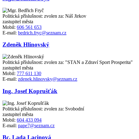
Politická příslušnost: zvolen za: Náš Jirkov
zastupitel města
Mobil:
606 561 653
E-mail:
bedrich.fryc@seznam.cz
Zdeněk Hlinovský
Politická příslušnost: zvolen za: "STAN a Zdraví Sport Prosperita"
zastupitel města
Mobil:
777 611 130
E-mail:
zdenek.hlinovsky@seznam.cz
Ing. Josef Koprušťák
Politická příslušnost: zvolen za: Svobodní
zastupitel města
Mobil:
604 433 094
E-mail:
pape7@seznam.cz
Bc. Lada Lacinová