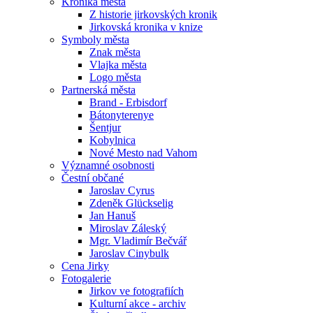
Kronika města
Z historie jirkovských kronik
Jirkovská kronika v knize
Symboly města
Znak města
Vlajka města
Logo města
Partnerská města
Brand - Erbisdorf
Bátonyterenye
Šentjur
Kobylnica
Nové Mesto nad Vahom
Významné osobnosti
Čestní občané
Jaroslav Cyrus
Zdeněk Glückselig
Jan Hanuš
Miroslav Záleský
Mgr. Vladimír Bečvář
Jaroslav Cinybulk
Cena Jirky
Fotogalerie
Jirkov ve fotografiích
Kulturní akce - archiv