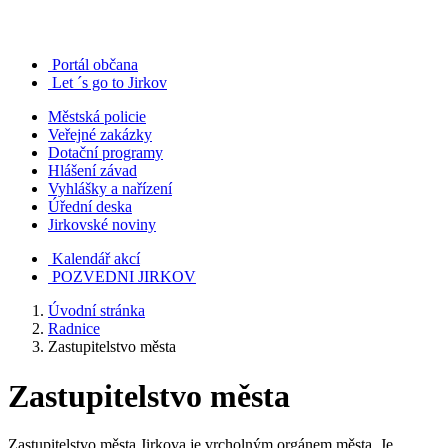
Portál občana
Let ´s go to Jirkov
Městská policie
Veřejné zakázky
Dotační programy
Hlášení závad
Vyhlášky a nařízení
Úřední deska
Jirkovské noviny
Kalendář akcí
POZVEDNI JIRKOV
Úvodní stránka
Radnice
Zastupitelstvo města
Zastupitelstvo města
Zastupitelstvo města Jirkova je vrcholným orgánem města. Je