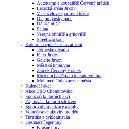
Autokemp a koupaliště Červený hrádek
Lezecká aréna Jirkov
Víceúčelové sportovní hřiště
Olejomlýnský park
Dětská hřiště
Sauna
Veřejné ohniště a griloviště
Street workout
Kulturní a společenská zařízení
Jirkovské divadlo
Kino Jirkov
Galerie Jirkov
Městská knihovna
Zámek Červený Hrádek
Muzeum hasičství a interaktivní hra
Multimediální expozice města
Kalendář akcí
Akce DSO Chomutovsko
Sponzoři kulturních akcí
Zájmová a kulturní sdružení
Sportovní organizace a kluby
Volnočasové aktivity pro děti
Turistika a cykloturistika
Destinační agentury
Krušné hory