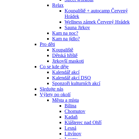
Relax
Koupaliště + autocamp Červený
Hrádek
Wellness zámek Červený Hrádek
Sauna Jirkov
Kam na noc?
Kam na jídlo?
Pro děti
Koupaliště
Dětská hřiště
Jirkovší maskoti
Co se kde děje
Kalendář akcí
Kalendář akcí DSO
Sponzoři kulturních akcí
Sledujte nás
Výlety po okolí
Města a místa
Bílina
Chomutov
Kadaň
Klášterec nad Ohří
Lesná
Litvínov