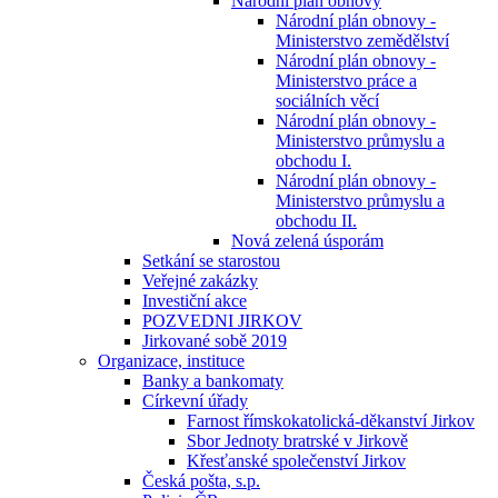
Národní plán obnovy
Národní plán obnovy -
Ministerstvo zemědělství
Národní plán obnovy -
Ministerstvo práce a
sociálních věcí
Národní plán obnovy -
Ministerstvo průmyslu a
obchodu I.
Národní plán obnovy -
Ministerstvo průmyslu a
obchodu II.
Nová zelená úsporám
Setkání se starostou
Veřejné zakázky
Investiční akce
POZVEDNI JIRKOV
Jirkované sobě 2019
Organizace, instituce
Banky a bankomaty
Církevní úřady
Farnost římskokatolická-děkanství Jirkov
Sbor Jednoty bratrské v Jirkově
Křesťanské společenství Jirkov
Česká pošta, s.p.