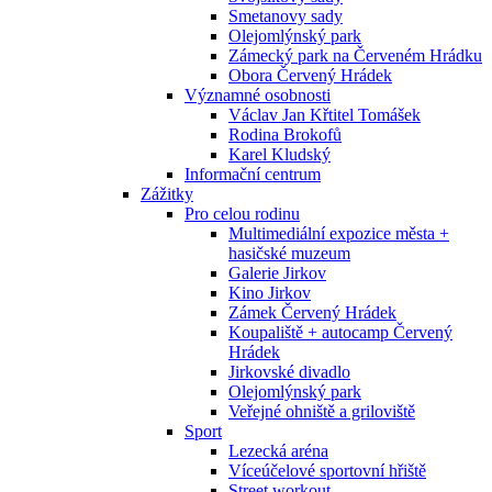
Smetanovy sady
Olejomlýnský park
Zámecký park na Červeném Hrádku
Obora Červený Hrádek
Významné osobnosti
Václav Jan Křtitel Tomášek
Rodina Brokofů
Karel Kludský
Informační centrum
Zážitky
Pro celou rodinu
Multimediální expozice města +
hasičské muzeum
Galerie Jirkov
Kino Jirkov
Zámek Červený Hrádek
Koupaliště + autocamp Červený
Hrádek
Jirkovské divadlo
Olejomlýnský park
Veřejné ohniště a griloviště
Sport
Lezecká aréna
Víceúčelové sportovní hřiště
Street workout