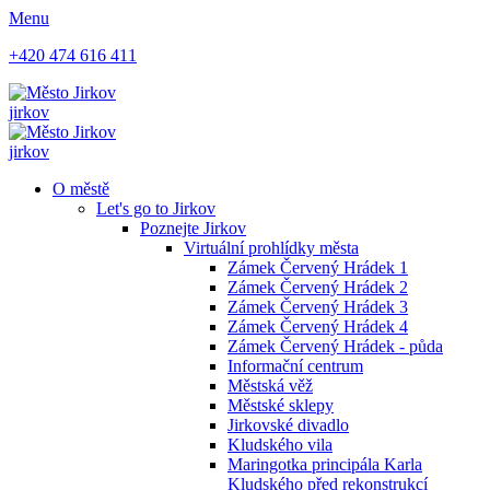
Menu
+420 474 616 411
jirkov
jirkov
O městě
Let's go to Jirkov
Poznejte Jirkov
Virtuální prohlídky města
Zámek Červený Hrádek 1
Zámek Červený Hrádek 2
Zámek Červený Hrádek 3
Zámek Červený Hrádek 4
Zámek Červený Hrádek - půda
Informační centrum
Městská věž
Městské sklepy
Jirkovské divadlo
Kludského vila
Maringotka principála Karla
Kludského před rekonstrukcí