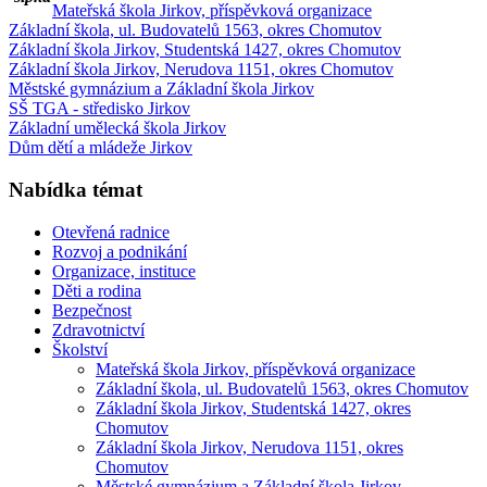
Mateřská škola Jirkov, příspěvková organizace
Základní škola, ul. Budovatelů 1563, okres Chomutov
Základní škola Jirkov, Studentská 1427, okres Chomutov
Základní škola Jirkov, Nerudova 1151, okres Chomutov
Městské gymnázium a Základní škola Jirkov
SŠ TGA - středisko Jirkov
Základní umělecká škola Jirkov
Dům dětí a mládeže Jirkov
Nabídka témat
Otevřená radnice
Rozvoj a podnikání
Organizace, instituce
Děti a rodina
Bezpečnost
Zdravotnictví
Školství
Mateřská škola Jirkov, příspěvková organizace
Základní škola, ul. Budovatelů 1563, okres Chomutov
Základní škola Jirkov, Studentská 1427, okres
Chomutov
Základní škola Jirkov, Nerudova 1151, okres
Chomutov
Městské gymnázium a Základní škola Jirkov