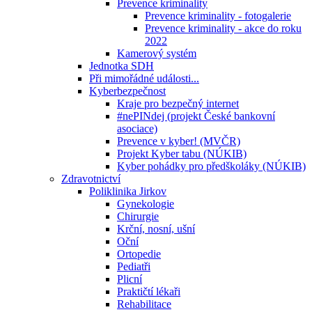
Prevence kriminality
Prevence kriminality - fotogalerie
Prevence kriminality - akce do roku
2022
Kamerový systém
Jednotka SDH
Při mimořádné události...
Kyberbezpečnost
Kraje pro bezpečný internet
#nePINdej (projekt České bankovní
asociace)
Prevence v kyber! (MVČR)
Projekt Kyber tabu (NÚKIB)
Kyber pohádky pro předškoláky (NÚKIB)
Zdravotnictví
Poliklinika Jirkov
Gynekologie
Chirurgie
Krční, nosní, ušní
Oční
Ortopedie
Pediatři
Plicní
Praktičtí lékaři
Rehabilitace