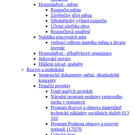
Hospodaření - město
Rozpočet města
Závěrečný účet města
Střednědobý výhled rozpočtu
Účetní závěrka obce
Rozpočtová opatření
Nabídka pracovních míst
vedoucí odboru majetku města a útvaru
investic
Hospodaření - příspěvkové organizace
Jirkovské noviny
Hlášení závad, podněty
Rozvoj a podnikání
Strategické dokumenty města, dlouhodobé
koncepty
Dotační projekty
Fond malých projektů
Národní program podpory cestovního
ruchu v regionech
Program Rozvoj a obnova materiálně
technické základny sociálních služeb 013
310
Program Podpora obnovy a rozvoje
regionů 117D76
Ústecký kraj