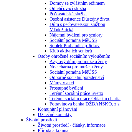
Domov se zvláštním režimem
Odlehčovací služba
Pečovatelská služba
Osobní asistence Důstojný život
Dům s pečovatelskou službou
Mládežnická
Nájemní bydlení pro seniory
Sociální poradna MěÚSS
Spolek Prohandicap Jirkov
Klub aktivních seniorů
Osoby ohrožené sociálním vyloučením
Azylový dům pro muže a ženy
Noclehárna pro muže a ženy
Sociální poradna MěÚSS
Odborné sociální poradenství
Mámy v akci
Prostupné bydlení
Terénní sociální práce Světlo
Terénní sociální práce Oblastní charita
Potravinová banka DŽBÁNSKO, z.s.
Komunitní plánování
Užitečné kontakty
Životní prostředí
Životní prostředí - články, informace
Příroda a krajina