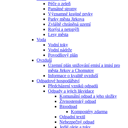
Péče o zeleň
Památné stromy
Významné krajiné prvky
Parky města Jirkova
Zvláště chráněná uzemí
Rorýsi a netopýři
Lesy města
Voda
Vodní toky
Vodní nádrže
Povodňový plán
Ovzduší
Územní plán snižování emisí a imisí pro
města Jirkov a Chomutov
Informace o kvalitě ovzduší
Odpadové hospodářství
Předcházení vzniků odpadů
Odpady a jejich likvidace
Komunální odpad a jeho složky
Živnostenský odpad
Bioodpad
Kompostéry zdarma
Odpadní textil
Nebezpečný odpad
Jedlé oleje a tuky