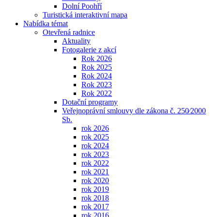
Dolní Poohří
Turistická interaktivní mapa
Nabídka témat
Otevřená radnice
Aktuality
Fotogalerie z akcí
Rok 2026
Rok 2025
Rok 2024
Rok 2023
Rok 2022
Dotační programy
Veřejnoprávní smlouvy dle zákona č. 250⁄2000
Sb.
rok 2026
rok 2025
rok 2024
rok 2023
rok 2022
rok 2021
rok 2020
rok 2019
rok 2018
rok 2017
rok 2016