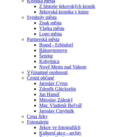
Kronika města
Z historie jirkovských kronik
Jirkovská kronika v knize
Symboly města
Znak města
Vlajka města
Logo města
Partnerská města
Brand - Erbisdorf
Bátonyterenye
Šentjur
Kobylnica
Nové Mesto nad Vahom
Významné osobnosti
Čestní občané
Jaroslav Cyrus
Zdeněk Glückselig
Jan Hanuš
Miroslav Záleský
Mgr. Vladimír Bečvář
Jaroslav Cinybulk
Cena Jirky
Fotogalerie
Jirkov ve fotografiích
Kulturní akce - archiv