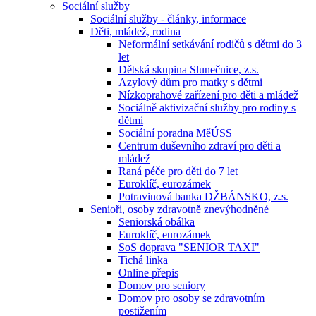
Sociální služby
Sociální služby - články, informace
Děti, mládež, rodina
Neformální setkávání rodičů s dětmi do 3
let
Dětská skupina Slunečnice, z.s.
Azylový dům pro matky s dětmi
Nízkoprahové zařízení pro děti a mládež
Sociálně aktivizační služby pro rodiny s
dětmi
Sociální poradna MěÚSS
Centrum duševního zdraví pro děti a
mládež
Raná péče pro děti do 7 let
Euroklíč, eurozámek
Potravinová banka DŽBÁNSKO, z.s.
Senioři, osoby zdravotně znevýhodněné
Seniorská obálka
Euroklíč, eurozámek
SoS doprava "SENIOR TAXI"
Tichá linka
Online přepis
Domov pro seniory
Domov pro osoby se zdravotním
postižením