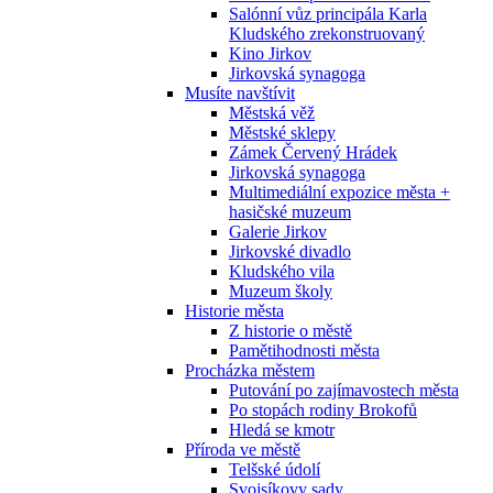
Salónní vůz principála Karla
Kludského zrekonstruovaný
Kino Jirkov
Jirkovská synagoga
Musíte navštívit
Městská věž
Městské sklepy
Zámek Červený Hrádek
Jirkovská synagoga
Multimediální expozice města +
hasičské muzeum
Galerie Jirkov
Jirkovské divadlo
Kludského vila
Muzeum školy
Historie města
Z historie o městě
Pamětihodnosti města
Procházka městem
Putování po zajímavostech města
Po stopách rodiny Brokofů
Hledá se kmotr
Příroda ve městě
Telšské údolí
Svojsíkovy sady