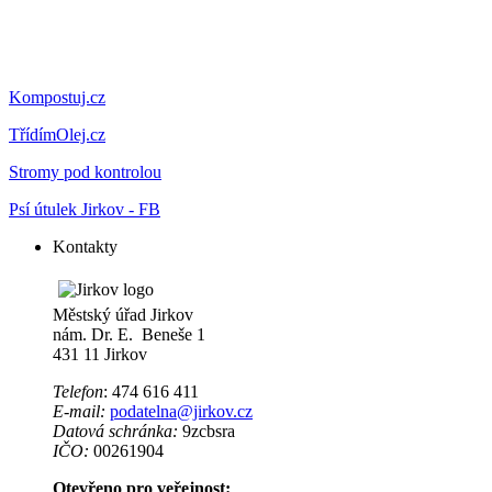
Kompostuj.cz
TřídímOlej.cz
Stromy pod kontrolou
Psí útulek Jirkov - FB
Kontakty
Městský úřad Jirkov
nám. Dr. E. Beneše 1
431 11 Jirkov
Telefon
: 474 616 411
E-mail:
podatelna@jirkov.cz
Datová schránka:
9zcbsra
IČO:
00261904
Otevřeno pro veřejnost: