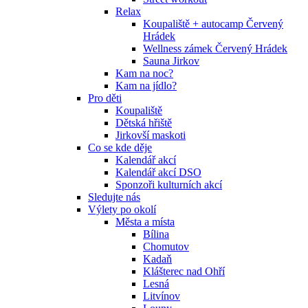
Relax
Koupaliště + autocamp Červený
Hrádek
Wellness zámek Červený Hrádek
Sauna Jirkov
Kam na noc?
Kam na jídlo?
Pro děti
Koupaliště
Dětská hřiště
Jirkovší maskoti
Co se kde děje
Kalendář akcí
Kalendář akcí DSO
Sponzoři kulturních akcí
Sledujte nás
Výlety po okolí
Města a místa
Bílina
Chomutov
Kadaň
Klášterec nad Ohří
Lesná
Litvínov