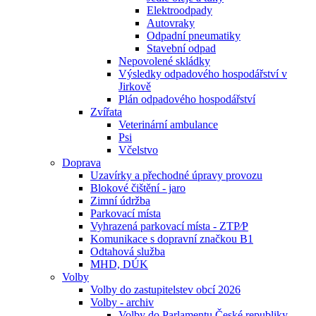
Elektroodpady
Autovraky
Odpadní pneumatiky
Stavební odpad
Nepovolené skládky
Výsledky odpadového hospodářství v
Jirkově
Plán odpadového hospodářství
Zvířata
Veterinární ambulance
Psi
Včelstvo
Doprava
Uzavírky a přechodné úpravy provozu
Blokové čištění - jaro
Zimní údržba
Parkovací místa
Vyhrazená parkovací místa - ZTP⁄P
Komunikace s dopravní značkou B1
Odtahová služba
MHD, DÚK
Volby
Volby do zastupitelstev obcí 2026
Volby - archiv
Volby do Parlamentu České republiky