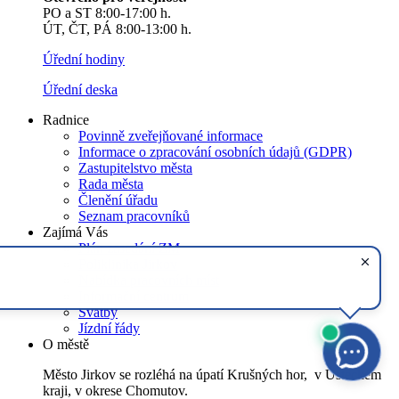
PO a ST 8:00-17:00 h.
ÚT, ČT, PÁ 8:00-13:00 h.
Úřední hodiny
Úřední deska
Radnice
Povinně zveřejňované informace
Informace o zpracování osobních údajů (GDPR)
Zastupitelstvo města
Rada města
Členění úřadu
Seznam pracovníků
Zajímá Vás
Plán zasedání ZM
Poliklinika Jirkov
Nabídka pracovních míst
Informační centrum
Svatby
Jízdní řády
O městě
Město Jirkov se rozléhá na úpatí Krušných hor, v Ústeckém
kraji, v okrese Chomutov.