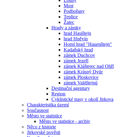
Louny
Most
Podbořany
Teplice
Žatec
Hrady a zámky
hrad Hasištejn
hrad Hněvín
Horní hrad "Hauenštejn"
Kadaňský hrad
zámek Duchcov
zámek Jezeří
zámek Klášterec nad Ohří
zámek Krásný Dvůr
zámek Ploskovice
zámek Valdštejnů
Destinační agentury
Region
Cyklistické trasy v okolí Jirkova
Charakteristika území
Současnost
Město ve statistice
Město ve statistice - archiv
Něco z historie
Jirkovské pověsti