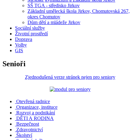
SŠ TGA - středisko Jirkov
Základní umělecká škola Jirkov, Chomutovská 267,
okres Chomutov
Dům dětí a mládeže Jirkov
Sociální služby
Životní prostředí
Doprava
Volby
GIS
Senioři
Zjednodušená verze stránek nejen pro seniory
Otevřená radnice
Organizace, instituce
Rozvoj a podnikání
DĚTI A RODINA
Bezpečnost
Zdravotnictví
Školství