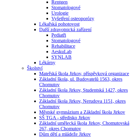
Rentgen
Stomatologové
Urologie
Vyšetření osteoporózy
Lékařská pohotovost
Další zdravotnická zařízení
Pediatři
Stomatologové
Rehabilitace
AeskuLab
SYNLAB
Lékárny
Školství
Mateřská škola Jirkov, příspěvková organizace
Základní škola, ul. Budovatelů 1563, okres
Chomutov
Základní škola Jirkov, Studentská 1427, okres
Chomutov
Základní škola Jirkov, Nerudova 1151, okres
Chomutov
Městské gymnázium a Základní škola Jirkov
SŠ TGA - středisko Jirkov
Základní umělecká škola Jirkov, Chomutovská
267, okres Chomutov
Dům dětí a mládeže Jirkov