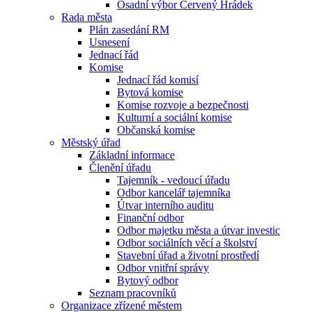
Osadní výbor Červený Hrádek
Rada města
Plán zasedání RM
Usnesení
Jednací řád
Komise
Jednací řád komisí
Bytová komise
Komise rozvoje a bezpečnosti
Kulturní a sociální komise
Občanská komise
Městský úřad
Základní informace
Členění úřadu
Tajemník - vedoucí úřadu
Odbor kancelář tajemníka
Útvar interního auditu
Finanční odbor
Odbor majetku města a útvar investic
Odbor sociálních věcí a školství
Stavební úřad a životní prostředí
Odbor vnitřní správy
Bytový odbor
Seznam pracovníků
Organizace zřízené městem