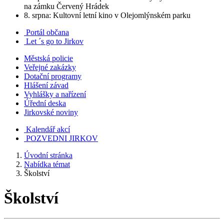
na zámku Červený Hrádek
8. srpna: Kultovní letní kino v Olejomlýnském parku
Portál občana
Let ´s go to Jirkov
Městská policie
Veřejné zakázky
Dotační programy
Hlášení závad
Vyhlášky a nařízení
Úřední deska
Jirkovské noviny
Kalendář akcí
POZVEDNI JIRKOV
Úvodní stránka
Nabídka témat
Školství
Školství