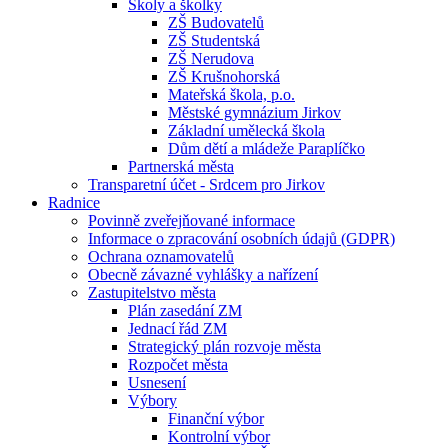
Školy a školky
ZŠ Budovatelů
ZŠ Studentská
ZŠ Nerudova
ZŠ Krušnohorská
Mateřská škola, p.o.
Městské gymnázium Jirkov
Základní umělecká škola
Dům dětí a mládeže Paraplíčko
Partnerská města
Transparetní účet - Srdcem pro Jirkov
Radnice
Povinně zveřejňované informace
Informace o zpracování osobních údajů (GDPR)
Ochrana oznamovatelů
Obecně závazné vyhlášky a nařízení
Zastupitelstvo města
Plán zasedání ZM
Jednací řád ZM
Strategický plán rozvoje města
Rozpočet města
Usnesení
Výbory
Finanční výbor
Kontrolní výbor