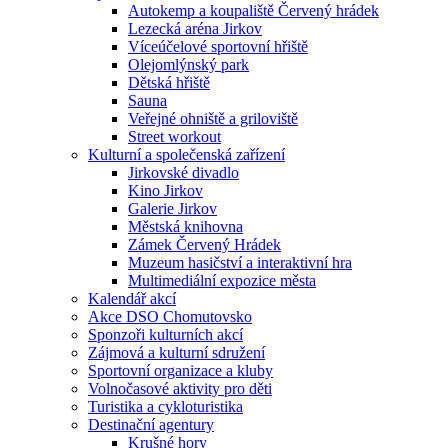
Autokemp a koupaliště Červený hrádek
Lezecká aréna Jirkov
Víceúčelové sportovní hřiště
Olejomlýnský park
Dětská hřiště
Sauna
Veřejné ohniště a griloviště
Street workout
Kulturní a společenská zařízení
Jirkovské divadlo
Kino Jirkov
Galerie Jirkov
Městská knihovna
Zámek Červený Hrádek
Muzeum hasičství a interaktivní hra
Multimediální expozice města
Kalendář akcí
Akce DSO Chomutovsko
Sponzoři kulturních akcí
Zájmová a kulturní sdružení
Sportovní organizace a kluby
Volnočasové aktivity pro děti
Turistika a cykloturistika
Destinační agentury
Krušné hory