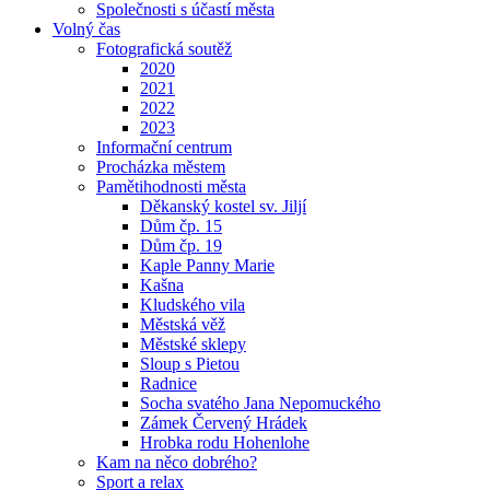
Společnosti s účastí města
Volný čas
Fotografická soutěž
2020
2021
2022
2023
Informační centrum
Procházka městem
Pamětihodnosti města
Děkanský kostel sv. Jiljí
Dům čp. 15
Dům čp. 19
Kaple Panny Marie
Kašna
Kludského vila
Městská věž
Městské sklepy
Sloup s Pietou
Radnice
Socha svatého Jana Nepomuckého
Zámek Červený Hrádek
Hrobka rodu Hohenlohe
Kam na něco dobrého?
Sport a relax