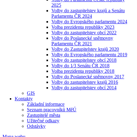
2025
Volby do zastupitelstev krajů a Senátu
Parlamentu ČR 2024
Volby do Evropského parlamentu 2024
Volba prezidenta republiky 2023
Volby do zastupitelstev obcí 2022
Volby do Poslanecké sněmovny
Parlamentu ČR 2021
Volby do Zastupitelstev krajů 2020
Volby do Evropského parlamentu 2019
Volby do zastupitelstev obcí 2018
Volby do 1⁄3 Senátu ČR 2018
Volba prezidenta republiky 2018
Volby do Poslanecké sněmovny 2017
Volby do zastupitelstev krajů 2016
Volby do zastupitelstev obcí 2014
GIS
Kontakty
Základní informace
Seznam pracovníků MěÚ
Zastupitelé města
Užitečné odkazy
Odstávky
Mapa webu