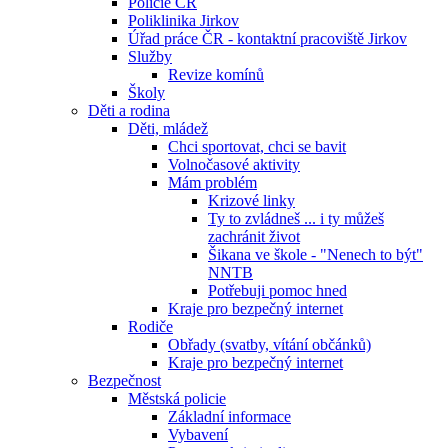
Policie ČR
Poliklinika Jirkov
Úřad práce ČR - kontaktní pracoviště Jirkov
Služby
Revize komínů
Školy
Děti a rodina
Děti, mládež
Chci sportovat, chci se bavit
Volnočasové aktivity
Mám problém
Krizové linky
Ty to zvládneš ... i ty můžeš
zachránit život
Šikana ve škole - "Nenech to být"
NNTB
Potřebuji pomoc hned
Kraje pro bezpečný internet
Rodiče
Obřady (svatby, vítání občánků)
Kraje pro bezpečný internet
Bezpečnost
Městská policie
Základní informace
Vybavení