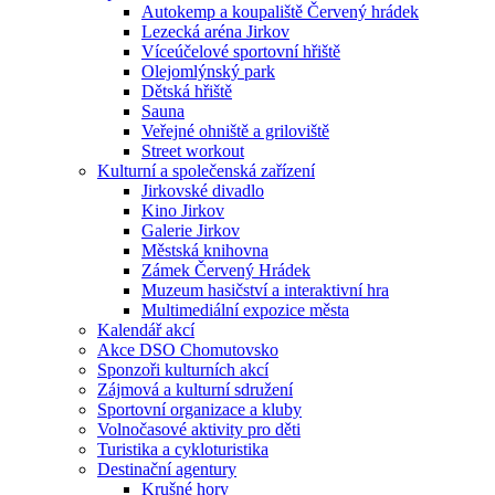
Autokemp a koupaliště Červený hrádek
Lezecká aréna Jirkov
Víceúčelové sportovní hřiště
Olejomlýnský park
Dětská hřiště
Sauna
Veřejné ohniště a griloviště
Street workout
Kulturní a společenská zařízení
Jirkovské divadlo
Kino Jirkov
Galerie Jirkov
Městská knihovna
Zámek Červený Hrádek
Muzeum hasičství a interaktivní hra
Multimediální expozice města
Kalendář akcí
Akce DSO Chomutovsko
Sponzoři kulturních akcí
Zájmová a kulturní sdružení
Sportovní organizace a kluby
Volnočasové aktivity pro děti
Turistika a cykloturistika
Destinační agentury
Krušné hory