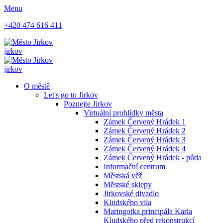
Menu
+420 474 616 411
jirkov
jirkov
O městě
Let's go to Jirkov
Poznejte Jirkov
Virtuální prohlídky města
Zámek Červený Hrádek 1
Zámek Červený Hrádek 2
Zámek Červený Hrádek 3
Zámek Červený Hrádek 4
Zámek Červený Hrádek - půda
Informační centrum
Městská věž
Městské sklepy
Jirkovské divadlo
Kludského vila
Maringotka principála Karla
Kludského před rekonstrukcí