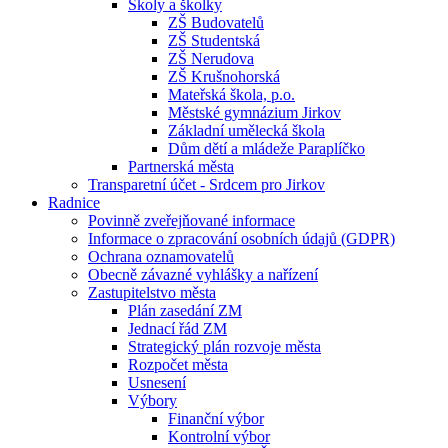
Školy a školky
ZŠ Budovatelů
ZŠ Studentská
ZŠ Nerudova
ZŠ Krušnohorská
Mateřská škola, p.o.
Městské gymnázium Jirkov
Základní umělecká škola
Dům dětí a mládeže Paraplíčko
Partnerská města
Transparetní účet - Srdcem pro Jirkov
Radnice
Povinně zveřejňované informace
Informace o zpracování osobních údajů (GDPR)
Ochrana oznamovatelů
Obecně závazné vyhlášky a nařízení
Zastupitelstvo města
Plán zasedání ZM
Jednací řád ZM
Strategický plán rozvoje města
Rozpočet města
Usnesení
Výbory
Finanční výbor
Kontrolní výbor