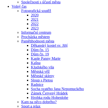
Společnosti s účastí města
Volný čas
Fotografická soutěž
2020
2021
2022
2023
Informační centrum
Procházka městem
Pamětihodnosti města
Děkanský kostel sv. Jiljí
Dům čp. 15
Dům čp. 19
Kaple Panny Marie
Kašna
Kludského vila
Městská věž
Městské sklepy
Sloup s Pietou
Radnice
Socha svatého Jana Nepomuckého
Zámek Červený Hrádek
Hrobka rodu Hohenlohe
Kam na něco dobrého?
Sport a relax