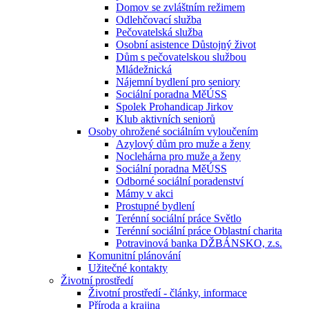
Domov se zvláštním režimem
Odlehčovací služba
Pečovatelská služba
Osobní asistence Důstojný život
Dům s pečovatelskou službou
Mládežnická
Nájemní bydlení pro seniory
Sociální poradna MěÚSS
Spolek Prohandicap Jirkov
Klub aktivních seniorů
Osoby ohrožené sociálním vyloučením
Azylový dům pro muže a ženy
Noclehárna pro muže a ženy
Sociální poradna MěÚSS
Odborné sociální poradenství
Mámy v akci
Prostupné bydlení
Terénní sociální práce Světlo
Terénní sociální práce Oblastní charita
Potravinová banka DŽBÁNSKO, z.s.
Komunitní plánování
Užitečné kontakty
Životní prostředí
Životní prostředí - články, informace
Příroda a krajina