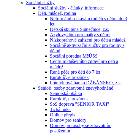
Sociální služby
Sociální služby - články, informace
Děti, mládež, rodina
Neformální setkávání rodičů s dětmi do 3
let
Dětská skupina Slunečnice, z.s.
Azylový dům pro matky s dětmi
Nízkoprahové zařízení pro děti a mládež
Sociálně aktivizační služby pro rodiny s
dětmi
Sociální poradna MěÚSS
Centrum duševního zdraví pro děti a
mládež
Raná péče pro děti do 7 let
Euroklíč, eurozámek
Potravinová banka DŽBÁNSKO, z.s.
Senioři, osoby zdravotně znevýhodněné
Seniorská obálka
Euroklíč, eurozámek
SoS doprava "SENIOR TAXI"
Tichá linka
Online přepis
Domov pro seniory
Domov pro osoby se zdravotním
postižením