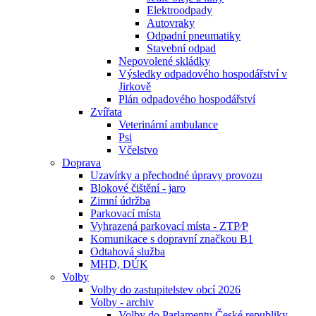
Elektroodpady
Autovraky
Odpadní pneumatiky
Stavební odpad
Nepovolené skládky
Výsledky odpadového hospodářství v
Jirkově
Plán odpadového hospodářství
Zvířata
Veterinární ambulance
Psi
Včelstvo
Doprava
Uzavírky a přechodné úpravy provozu
Blokové čištění - jaro
Zimní údržba
Parkovací místa
Vyhrazená parkovací místa - ZTP⁄P
Komunikace s dopravní značkou B1
Odtahová služba
MHD, DÚK
Volby
Volby do zastupitelstev obcí 2026
Volby - archiv
Volby do Parlamentu České republiky