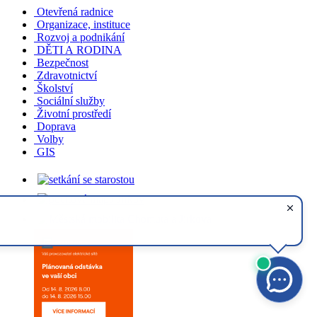
Otevřená radnice
Organizace, instituce
Rozvoj a podnikání
DĚTI A RODINA
Bezpečnost
Zdravotnictví
Školství
Sociální služby
Životní prostředí
Doprava
Volby
GIS