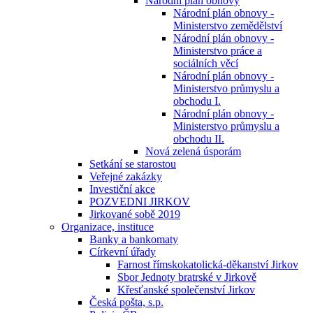
Národní plán obnovy
Národní plán obnovy -
Ministerstvo zemědělství
Národní plán obnovy -
Ministerstvo práce a
sociálních věcí
Národní plán obnovy -
Ministerstvo průmyslu a
obchodu I.
Národní plán obnovy -
Ministerstvo průmyslu a
obchodu II.
Nová zelená úsporám
Setkání se starostou
Veřejné zakázky
Investiční akce
POZVEDNI JIRKOV
Jirkované sobě 2019
Organizace, instituce
Banky a bankomaty
Církevní úřady
Farnost římskokatolická-děkanství Jirkov
Sbor Jednoty bratrské v Jirkově
Křesťanské společenství Jirkov
Česká pošta, s.p.