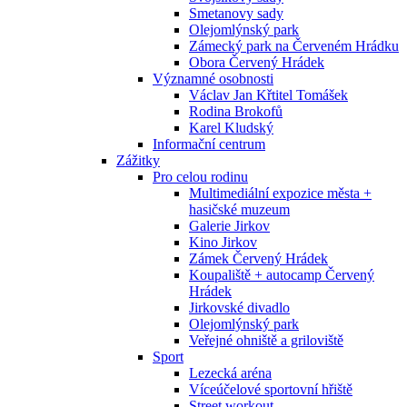
Smetanovy sady
Olejomlýnský park
Zámecký park na Červeném Hrádku
Obora Červený Hrádek
Významné osobnosti
Václav Jan Křtitel Tomášek
Rodina Brokofů
Karel Kludský
Informační centrum
Zážitky
Pro celou rodinu
Multimediální expozice města +
hasičské muzeum
Galerie Jirkov
Kino Jirkov
Zámek Červený Hrádek
Koupaliště + autocamp Červený
Hrádek
Jirkovské divadlo
Olejomlýnský park
Veřejné ohniště a griloviště
Sport
Lezecká aréna
Víceúčelové sportovní hřiště
Street workout