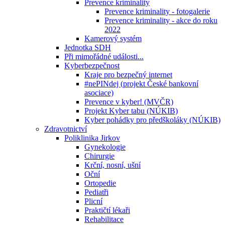
Prevence kriminality
Prevence kriminality - fotogalerie
Prevence kriminality - akce do roku
2022
Kamerový systém
Jednotka SDH
Při mimořádné události...
Kyberbezpečnost
Kraje pro bezpečný internet
#nePINdej (projekt České bankovní
asociace)
Prevence v kyber! (MVČR)
Projekt Kyber tabu (NÚKIB)
Kyber pohádky pro předškoláky (NÚKIB)
Zdravotnictví
Poliklinika Jirkov
Gynekologie
Chirurgie
Krční, nosní, ušní
Oční
Ortopedie
Pediatři
Plicní
Praktičtí lékaři
Rehabilitace