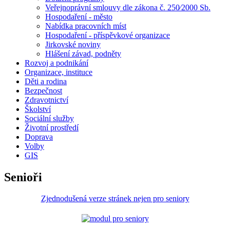
Veřejnoprávní smlouvy dle zákona č. 250⁄2000 Sb.
Hospodaření - město
Nabídka pracovních míst
Hospodaření - příspěvkové organizace
Jirkovské noviny
Hlášení závad, podněty
Rozvoj a podnikání
Organizace, instituce
Děti a rodina
Bezpečnost
Zdravotnictví
Školství
Sociální služby
Životní prostředí
Doprava
Volby
GIS
Senioři
Zjednodušená verze stránek nejen pro seniory