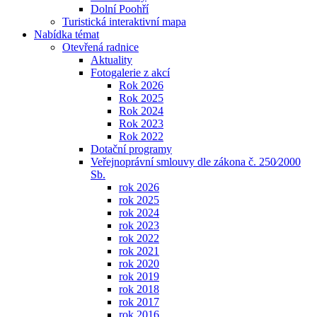
Dolní Poohří
Turistická interaktivní mapa
Nabídka témat
Otevřená radnice
Aktuality
Fotogalerie z akcí
Rok 2026
Rok 2025
Rok 2024
Rok 2023
Rok 2022
Dotační programy
Veřejnoprávní smlouvy dle zákona č. 250⁄2000
Sb.
rok 2026
rok 2025
rok 2024
rok 2023
rok 2022
rok 2021
rok 2020
rok 2019
rok 2018
rok 2017
rok 2016