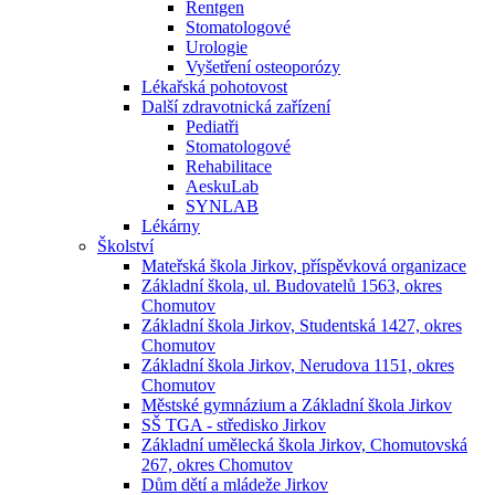
Rentgen
Stomatologové
Urologie
Vyšetření osteoporózy
Lékařská pohotovost
Další zdravotnická zařízení
Pediatři
Stomatologové
Rehabilitace
AeskuLab
SYNLAB
Lékárny
Školství
Mateřská škola Jirkov, příspěvková organizace
Základní škola, ul. Budovatelů 1563, okres
Chomutov
Základní škola Jirkov, Studentská 1427, okres
Chomutov
Základní škola Jirkov, Nerudova 1151, okres
Chomutov
Městské gymnázium a Základní škola Jirkov
SŠ TGA - středisko Jirkov
Základní umělecká škola Jirkov, Chomutovská
267, okres Chomutov
Dům dětí a mládeže Jirkov