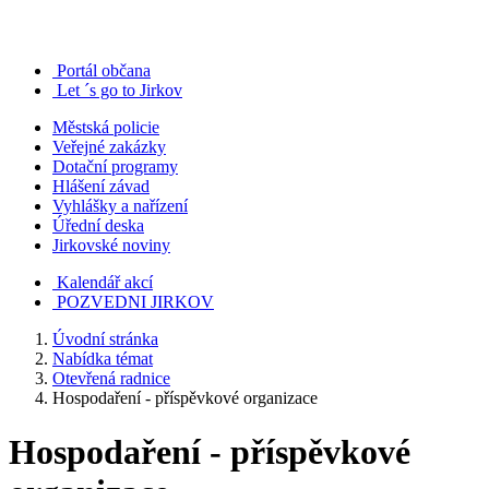
Portál občana
Let ´s go to Jirkov
Městská policie
Veřejné zakázky
Dotační programy
Hlášení závad
Vyhlášky a nařízení
Úřední deska
Jirkovské noviny
Kalendář akcí
POZVEDNI JIRKOV
Úvodní stránka
Nabídka témat
Otevřená radnice
Hospodaření - příspěvkové organizace
Hospodaření - příspěvkové