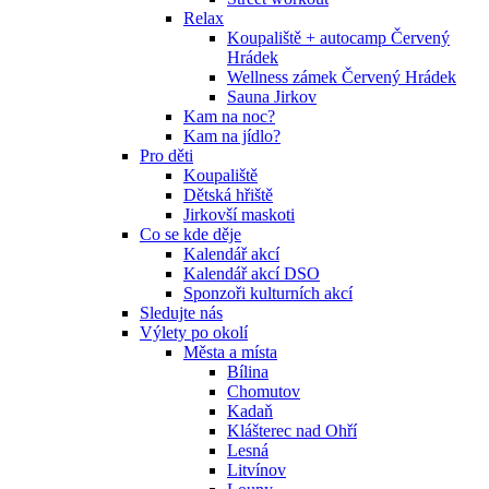
Relax
Koupaliště + autocamp Červený
Hrádek
Wellness zámek Červený Hrádek
Sauna Jirkov
Kam na noc?
Kam na jídlo?
Pro děti
Koupaliště
Dětská hřiště
Jirkovší maskoti
Co se kde děje
Kalendář akcí
Kalendář akcí DSO
Sponzoři kulturních akcí
Sledujte nás
Výlety po okolí
Města a místa
Bílina
Chomutov
Kadaň
Klášterec nad Ohří
Lesná
Litvínov