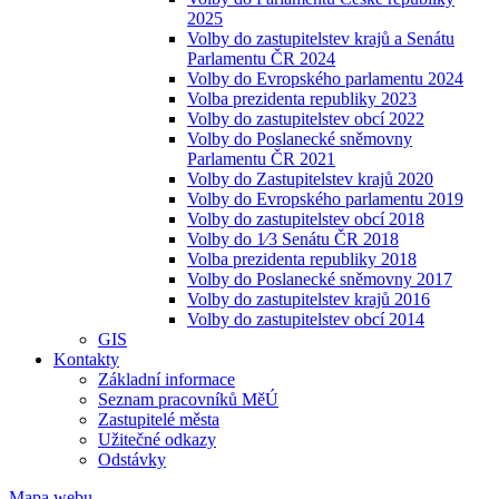
2025
Volby do zastupitelstev krajů a Senátu
Parlamentu ČR 2024
Volby do Evropského parlamentu 2024
Volba prezidenta republiky 2023
Volby do zastupitelstev obcí 2022
Volby do Poslanecké sněmovny
Parlamentu ČR 2021
Volby do Zastupitelstev krajů 2020
Volby do Evropského parlamentu 2019
Volby do zastupitelstev obcí 2018
Volby do 1⁄3 Senátu ČR 2018
Volba prezidenta republiky 2018
Volby do Poslanecké sněmovny 2017
Volby do zastupitelstev krajů 2016
Volby do zastupitelstev obcí 2014
GIS
Kontakty
Základní informace
Seznam pracovníků MěÚ
Zastupitelé města
Užitečné odkazy
Odstávky
Mapa webu