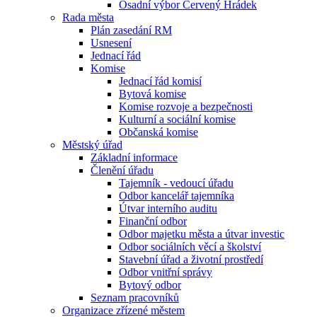
Osadní výbor Červený Hrádek
Rada města
Plán zasedání RM
Usnesení
Jednací řád
Komise
Jednací řád komisí
Bytová komise
Komise rozvoje a bezpečnosti
Kulturní a sociální komise
Občanská komise
Městský úřad
Základní informace
Členění úřadu
Tajemník - vedoucí úřadu
Odbor kancelář tajemníka
Útvar interního auditu
Finanční odbor
Odbor majetku města a útvar investic
Odbor sociálních věcí a školství
Stavební úřad a životní prostředí
Odbor vnitřní správy
Bytový odbor
Seznam pracovníků
Organizace zřízené městem