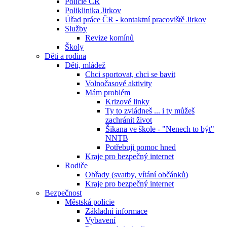
Policie ČR
Poliklinika Jirkov
Úřad práce ČR - kontaktní pracoviště Jirkov
Služby
Revize komínů
Školy
Děti a rodina
Děti, mládež
Chci sportovat, chci se bavit
Volnočasové aktivity
Mám problém
Krizové linky
Ty to zvládneš ... i ty můžeš
zachránit život
Šikana ve škole - "Nenech to být"
NNTB
Potřebuji pomoc hned
Kraje pro bezpečný internet
Rodiče
Obřady (svatby, vítání občánků)
Kraje pro bezpečný internet
Bezpečnost
Městská policie
Základní informace
Vybavení