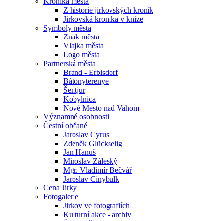
Kronika města
Z historie jirkovských kronik
Jirkovská kronika v knize
Symboly města
Znak města
Vlajka města
Logo města
Partnerská města
Brand - Erbisdorf
Bátonyterenye
Šentjur
Kobylnica
Nové Mesto nad Vahom
Významné osobnosti
Čestní občané
Jaroslav Cyrus
Zdeněk Glückselig
Jan Hanuš
Miroslav Záleský
Mgr. Vladimír Bečvář
Jaroslav Cinybulk
Cena Jirky
Fotogalerie
Jirkov ve fotografiích
Kulturní akce - archiv