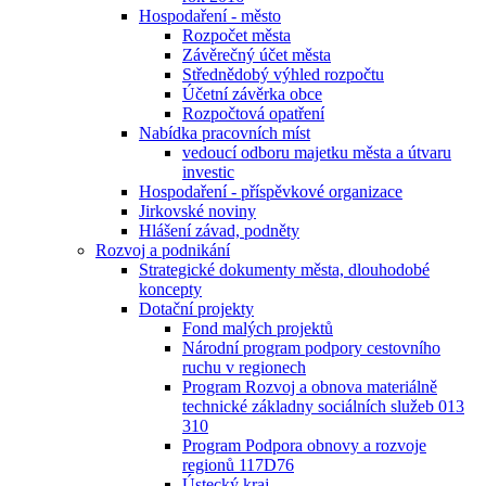
Hospodaření - město
Rozpočet města
Závěrečný účet města
Střednědobý výhled rozpočtu
Účetní závěrka obce
Rozpočtová opatření
Nabídka pracovních míst
vedoucí odboru majetku města a útvaru
investic
Hospodaření - příspěvkové organizace
Jirkovské noviny
Hlášení závad, podněty
Rozvoj a podnikání
Strategické dokumenty města, dlouhodobé
koncepty
Dotační projekty
Fond malých projektů
Národní program podpory cestovního
ruchu v regionech
Program Rozvoj a obnova materiálně
technické základny sociálních služeb 013
310
Program Podpora obnovy a rozvoje
regionů 117D76
Ústecký kraj