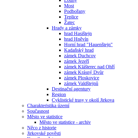
Louny
Most
Podbořany
Teplice
Žatec
Hrady a zámky
hrad Hasištejn
hrad Hněvín
Horní hrad "Hauenštejn"
Kadaňský hrad
zámek Duchcov
zámek Jezeří
zámek Klášterec nad Ohří
zámek Krásný Dvůr
zámek Ploskovice
zámek Valdštejnů
Destinační agentury
Region
Cyklistické trasy v okolí Jirkova
Charakteristika území
Současnost
Město ve statistice
Město ve statistice - archiv
Něco z historie
Jirkovské pověsti