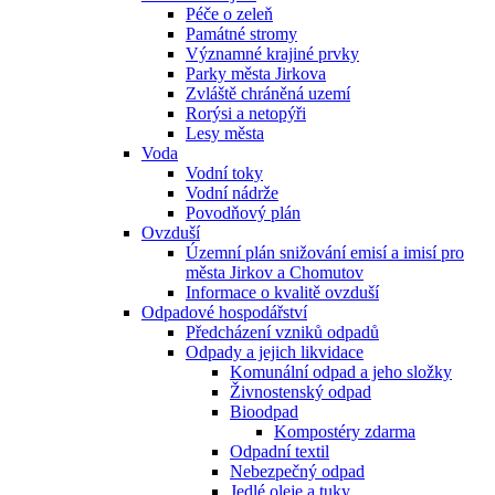
Péče o zeleň
Památné stromy
Významné krajiné prvky
Parky města Jirkova
Zvláště chráněná uzemí
Rorýsi a netopýři
Lesy města
Voda
Vodní toky
Vodní nádrže
Povodňový plán
Ovzduší
Územní plán snižování emisí a imisí pro
města Jirkov a Chomutov
Informace o kvalitě ovzduší
Odpadové hospodářství
Předcházení vzniků odpadů
Odpady a jejich likvidace
Komunální odpad a jeho složky
Živnostenský odpad
Bioodpad
Kompostéry zdarma
Odpadní textil
Nebezpečný odpad
Jedlé oleje a tuky