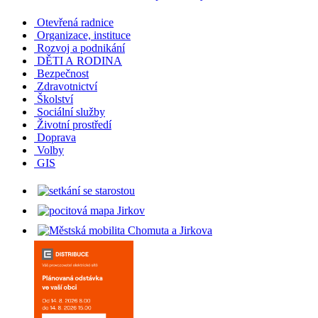
Otevřená radnice
Organizace, instituce
Rozvoj a podnikání
DĚTI A RODINA
Bezpečnost
Zdravotnictví
Školství
Sociální služby
Životní prostředí
Doprava
Volby
GIS