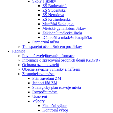
Školy a školky
ZŠ Budovatelů
ZŠ Studentská
ZŠ Nerudova
ZŠ Krušnohorská
Mateřská škola, p.o.
Městské gymnázium Jirkov
Základní umělecká škola
Dům dětí a mládeže Paraplíčko
Partnerská města
Transparetní účet - Srdcem pro Jirkov
Radnice
Povinně zveřejňované informace
Informace o zpracování osobních údajů (GDPR)
Ochrana oznamovatelů
Obecně závazné vyhlášky a nařízení
Zastupitelstvo města
Plán zasedání ZM
Jednací řád ZM
Strategický plán rozvoje města
Rozpočet města
Usnesení
Výbory
Finanční výbor
Kontrolní výbor