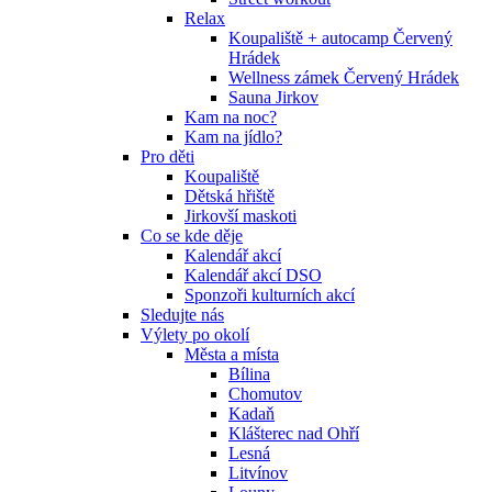
Relax
Koupaliště + autocamp Červený
Hrádek
Wellness zámek Červený Hrádek
Sauna Jirkov
Kam na noc?
Kam na jídlo?
Pro děti
Koupaliště
Dětská hřiště
Jirkovší maskoti
Co se kde děje
Kalendář akcí
Kalendář akcí DSO
Sponzoři kulturních akcí
Sledujte nás
Výlety po okolí
Města a místa
Bílina
Chomutov
Kadaň
Klášterec nad Ohří
Lesná
Litvínov