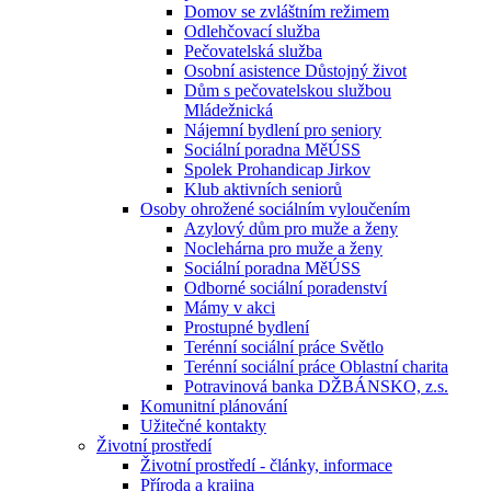
Domov se zvláštním režimem
Odlehčovací služba
Pečovatelská služba
Osobní asistence Důstojný život
Dům s pečovatelskou službou
Mládežnická
Nájemní bydlení pro seniory
Sociální poradna MěÚSS
Spolek Prohandicap Jirkov
Klub aktivních seniorů
Osoby ohrožené sociálním vyloučením
Azylový dům pro muže a ženy
Noclehárna pro muže a ženy
Sociální poradna MěÚSS
Odborné sociální poradenství
Mámy v akci
Prostupné bydlení
Terénní sociální práce Světlo
Terénní sociální práce Oblastní charita
Potravinová banka DŽBÁNSKO, z.s.
Komunitní plánování
Užitečné kontakty
Životní prostředí
Životní prostředí - články, informace
Příroda a krajina