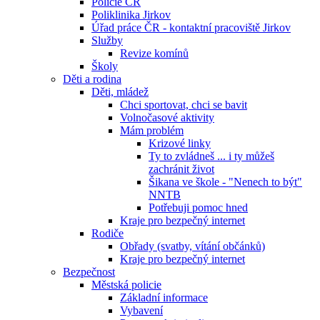
Policie ČR
Poliklinika Jirkov
Úřad práce ČR - kontaktní pracoviště Jirkov
Služby
Revize komínů
Školy
Děti a rodina
Děti, mládež
Chci sportovat, chci se bavit
Volnočasové aktivity
Mám problém
Krizové linky
Ty to zvládneš ... i ty můžeš
zachránit život
Šikana ve škole - "Nenech to být"
NNTB
Potřebuji pomoc hned
Kraje pro bezpečný internet
Rodiče
Obřady (svatby, vítání občánků)
Kraje pro bezpečný internet
Bezpečnost
Městská policie
Základní informace
Vybavení