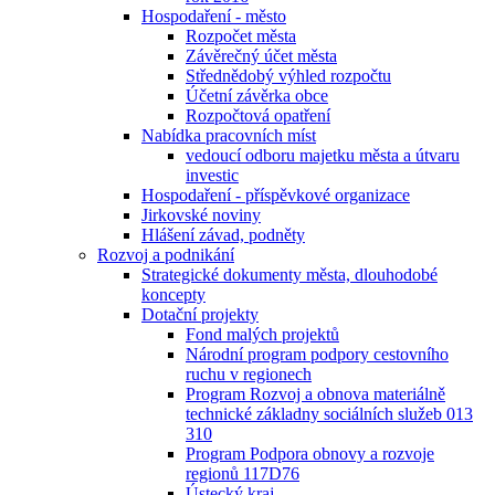
Hospodaření - město
Rozpočet města
Závěrečný účet města
Střednědobý výhled rozpočtu
Účetní závěrka obce
Rozpočtová opatření
Nabídka pracovních míst
vedoucí odboru majetku města a útvaru
investic
Hospodaření - příspěvkové organizace
Jirkovské noviny
Hlášení závad, podněty
Rozvoj a podnikání
Strategické dokumenty města, dlouhodobé
koncepty
Dotační projekty
Fond malých projektů
Národní program podpory cestovního
ruchu v regionech
Program Rozvoj a obnova materiálně
technické základny sociálních služeb 013
310
Program Podpora obnovy a rozvoje
regionů 117D76
Ústecký kraj