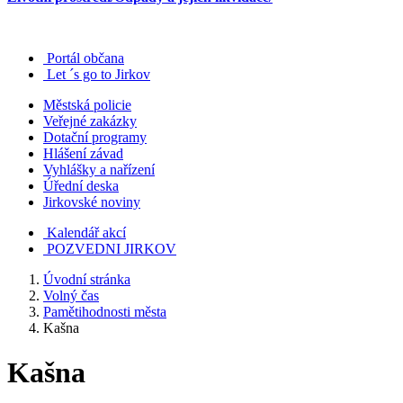
Portál občana
Let ´s go to Jirkov
Městská policie
Veřejné zakázky
Dotační programy
Hlášení závad
Vyhlášky a nařízení
Úřední deska
Jirkovské noviny
Kalendář akcí
POZVEDNI JIRKOV
Úvodní stránka
Volný čas
Pamětihodnosti města
Kašna
Kašna