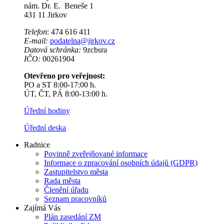
nám. Dr. E. Beneše 1
431 11 Jirkov
Telefon
: 474 616 411
E-mail:
podatelna@jirkov.cz
Datová schránka:
9zcbsra
IČO:
00261904
Otevřeno pro veřejnost:
PO a ST 8:00-17:00 h.
ÚT, ČT, PÁ 8:00-13:00 h.
Úřední hodiny
Úřední deska
Radnice
Povinně zveřejňované informace
Informace o zpracování osobních údajů (GDPR)
Zastupitelstvo města
Rada města
Členění úřadu
Seznam pracovníků
Zajímá Vás
Plán zasedání ZM