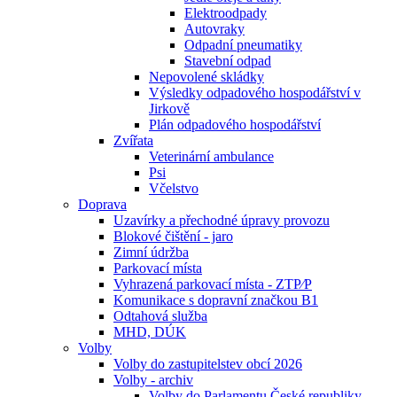
Elektroodpady
Autovraky
Odpadní pneumatiky
Stavební odpad
Nepovolené skládky
Výsledky odpadového hospodářství v
Jirkově
Plán odpadového hospodářství
Zvířata
Veterinární ambulance
Psi
Včelstvo
Doprava
Uzavírky a přechodné úpravy provozu
Blokové čištění - jaro
Zimní údržba
Parkovací místa
Vyhrazená parkovací místa - ZTP⁄P
Komunikace s dopravní značkou B1
Odtahová služba
MHD, DÚK
Volby
Volby do zastupitelstev obcí 2026
Volby - archiv
Volby do Parlamentu České republiky