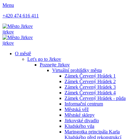
Menu
+420 474 616 411
jirkov
jirkov
O městě
Let's go to Jirkov
Poznejte Jirkov
Virtuální prohlídky města
Zámek Červený Hrádek 1
Zámek Červený Hrádek 2
Zámek Červený Hrádek 3
Zámek Červený Hrádek 4
Zámek Červený Hrádek - půda
Informační centrum
Městská věž
Městské sklepy
Jirkovské divadlo
Kludského vila
Maringotka principála Karla
Kludského před rekonstrukcí