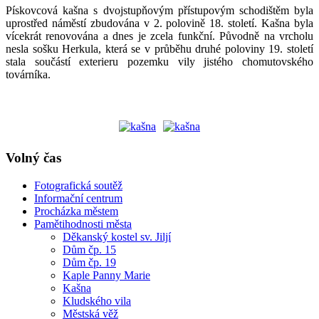
Pískovcová kašna s dvojstupňovým přístupovým schodištěm byla
uprostřed náměstí zbudována v 2. polovině 18. století. Kašna byla
vícekrát renovována a dnes je zcela funkční. Původně na vrcholu
nesla sošku Herkula, která se v průběhu druhé poloviny 19. století
stala součástí exterieru pozemku vily jistého chomutovského
továrníka.
Volný čas
Fotografická soutěž
Informační centrum
Procházka městem
Pamětihodnosti města
Děkanský kostel sv. Jiljí
Dům čp. 15
Dům čp. 19
Kaple Panny Marie
Kašna
Kludského vila
Městská věž