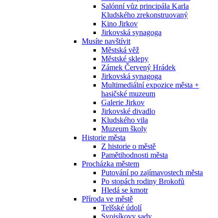
Salónní vůz principála Karla
Kludského zrekonstruovaný
Kino Jirkov
Jirkovská synagoga
Musíte navštívit
Městská věž
Městské sklepy
Zámek Červený Hrádek
Jirkovská synagoga
Multimediální expozice města +
hasičské muzeum
Galerie Jirkov
Jirkovské divadlo
Kludského vila
Muzeum školy
Historie města
Z historie o městě
Pamětihodnosti města
Procházka městem
Putování po zajímavostech města
Po stopách rodiny Brokofů
Hledá se kmotr
Příroda ve městě
Telšské údolí
Svojsíkovy sady