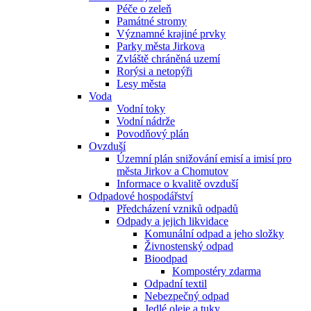
Péče o zeleň
Památné stromy
Významné krajiné prvky
Parky města Jirkova
Zvláště chráněná uzemí
Rorýsi a netopýři
Lesy města
Voda
Vodní toky
Vodní nádrže
Povodňový plán
Ovzduší
Územní plán snižování emisí a imisí pro
města Jirkov a Chomutov
Informace o kvalitě ovzduší
Odpadové hospodářství
Předcházení vzniků odpadů
Odpady a jejich likvidace
Komunální odpad a jeho složky
Živnostenský odpad
Bioodpad
Kompostéry zdarma
Odpadní textil
Nebezpečný odpad
Jedlé oleje a tuky