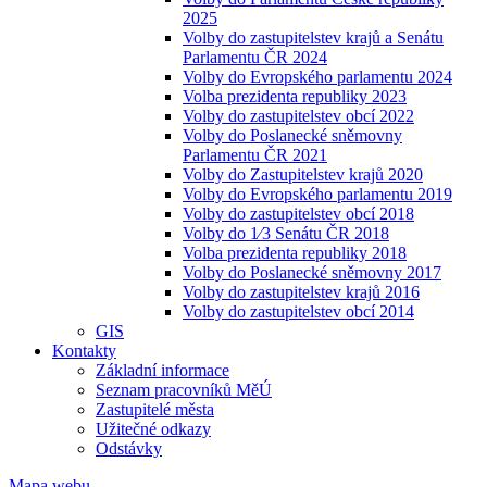
2025
Volby do zastupitelstev krajů a Senátu
Parlamentu ČR 2024
Volby do Evropského parlamentu 2024
Volba prezidenta republiky 2023
Volby do zastupitelstev obcí 2022
Volby do Poslanecké sněmovny
Parlamentu ČR 2021
Volby do Zastupitelstev krajů 2020
Volby do Evropského parlamentu 2019
Volby do zastupitelstev obcí 2018
Volby do 1⁄3 Senátu ČR 2018
Volba prezidenta republiky 2018
Volby do Poslanecké sněmovny 2017
Volby do zastupitelstev krajů 2016
Volby do zastupitelstev obcí 2014
GIS
Kontakty
Základní informace
Seznam pracovníků MěÚ
Zastupitelé města
Užitečné odkazy
Odstávky
Mapa webu