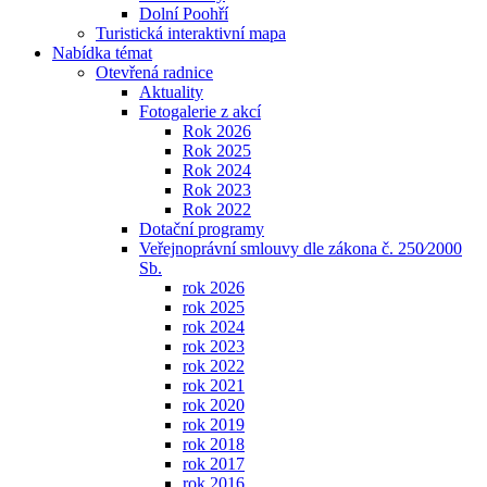
Dolní Poohří
Turistická interaktivní mapa
Nabídka témat
Otevřená radnice
Aktuality
Fotogalerie z akcí
Rok 2026
Rok 2025
Rok 2024
Rok 2023
Rok 2022
Dotační programy
Veřejnoprávní smlouvy dle zákona č. 250⁄2000
Sb.
rok 2026
rok 2025
rok 2024
rok 2023
rok 2022
rok 2021
rok 2020
rok 2019
rok 2018
rok 2017
rok 2016