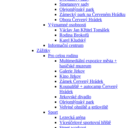
Smetanovy sady
Olejomlýnský park
Zámecký park na Červeném Hrádku
Obora Červený Hrádek
Významné osobnosti
Václav Jan Křtitel Tomášek
Rodina Brokofů
Karel Kludský
Informační centrum
Zážitky
Pro celou rodinu
Multimediální expozice města +
hasičské muzeum
Galerie Jirkov
Kino Jirkov
Zámek Červený Hrádek
Koupaliště + autocamp Červený
Hrádek
Jirkovské divadlo
Olejomlýnský park
Veřejné ohniště a griloviště
Sport
Lezecká aréna
Víceúčelové sportovní hřiště
Street workout