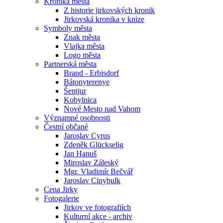
Kronika města
Z historie jirkovských kronik
Jirkovská kronika v knize
Symboly města
Znak města
Vlajka města
Logo města
Partnerská města
Brand - Erbisdorf
Bátonyterenye
Šentjur
Kobylnica
Nové Mesto nad Vahom
Významné osobnosti
Čestní občané
Jaroslav Cyrus
Zdeněk Glückselig
Jan Hanuš
Miroslav Záleský
Mgr. Vladimír Bečvář
Jaroslav Cinybulk
Cena Jirky
Fotogalerie
Jirkov ve fotografiích
Kulturní akce - archiv