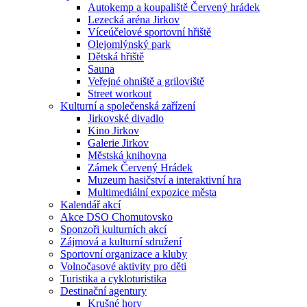
Autokemp a koupaliště Červený hrádek
Lezecká aréna Jirkov
Víceúčelové sportovní hřiště
Olejomlýnský park
Dětská hřiště
Sauna
Veřejné ohniště a griloviště
Street workout
Kulturní a společenská zařízení
Jirkovské divadlo
Kino Jirkov
Galerie Jirkov
Městská knihovna
Zámek Červený Hrádek
Muzeum hasičství a interaktivní hra
Multimediální expozice města
Kalendář akcí
Akce DSO Chomutovsko
Sponzoři kulturních akcí
Zájmová a kulturní sdružení
Sportovní organizace a kluby
Volnočasové aktivity pro děti
Turistika a cykloturistika
Destinační agentury
Krušné hory