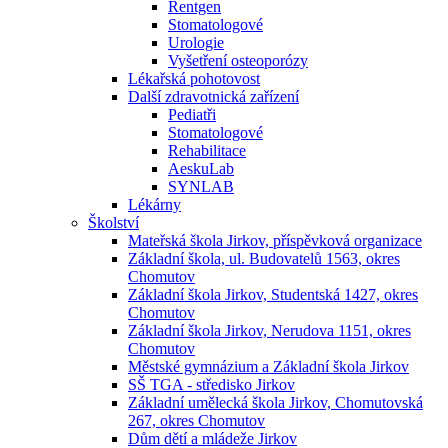
Rentgen
Stomatologové
Urologie
Vyšetření osteoporózy
Lékařská pohotovost
Další zdravotnická zařízení
Pediatři
Stomatologové
Rehabilitace
AeskuLab
SYNLAB
Lékárny
Školství
Mateřská škola Jirkov, příspěvková organizace
Základní škola, ul. Budovatelů 1563, okres
Chomutov
Základní škola Jirkov, Studentská 1427, okres
Chomutov
Základní škola Jirkov, Nerudova 1151, okres
Chomutov
Městské gymnázium a Základní škola Jirkov
SŠ TGA - středisko Jirkov
Základní umělecká škola Jirkov, Chomutovská
267, okres Chomutov
Dům dětí a mládeže Jirkov