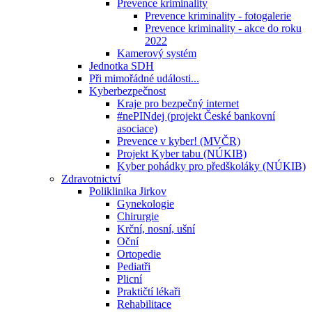
Prevence kriminality
Prevence kriminality - fotogalerie
Prevence kriminality - akce do roku
2022
Kamerový systém
Jednotka SDH
Při mimořádné události...
Kyberbezpečnost
Kraje pro bezpečný internet
#nePINdej (projekt České bankovní
asociace)
Prevence v kyber! (MVČR)
Projekt Kyber tabu (NÚKIB)
Kyber pohádky pro předškoláky (NÚKIB)
Zdravotnictví
Poliklinika Jirkov
Gynekologie
Chirurgie
Krční, nosní, ušní
Oční
Ortopedie
Pediatři
Plicní
Praktičtí lékaři
Rehabilitace