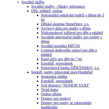
Sociální služby
Sociální služby - články, informace
Děti, mládež, rodina
Neformální setkávání rodičů s dětmi do 3
let
Dětská skupina Slunečnice, z.s.
Azylový dům pro matky s dětmi
Nízkoprahové zařízení pro děti a mládež
Sociálně aktivizační služby pro rodiny s
dětmi
Sociální poradna MěÚSS
Centrum duševního zdraví pro děti a
mládež
Raná péče pro děti do 7 let
Euroklíč, eurozámek
Potravinová banka DŽBÁNSKO, z.s.
Senioři, osoby zdravotně znevýhodněné
Seniorská obálka
Euroklíč, eurozámek
SoS doprava "SENIOR TAXI"
Tichá linka
Online přepis
Domov pro seniory
Domov pro osoby se zdravotním
postižením