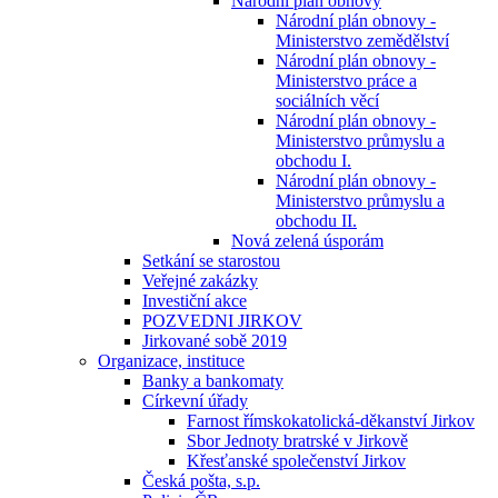
Národní plán obnovy
Národní plán obnovy -
Ministerstvo zemědělství
Národní plán obnovy -
Ministerstvo práce a
sociálních věcí
Národní plán obnovy -
Ministerstvo průmyslu a
obchodu I.
Národní plán obnovy -
Ministerstvo průmyslu a
obchodu II.
Nová zelená úsporám
Setkání se starostou
Veřejné zakázky
Investiční akce
POZVEDNI JIRKOV
Jirkované sobě 2019
Organizace, instituce
Banky a bankomaty
Církevní úřady
Farnost římskokatolická-děkanství Jirkov
Sbor Jednoty bratrské v Jirkově
Křesťanské společenství Jirkov
Česká pošta, s.p.