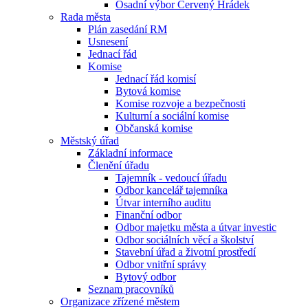
Osadní výbor Červený Hrádek
Rada města
Plán zasedání RM
Usnesení
Jednací řád
Komise
Jednací řád komisí
Bytová komise
Komise rozvoje a bezpečnosti
Kulturní a sociální komise
Občanská komise
Městský úřad
Základní informace
Členění úřadu
Tajemník - vedoucí úřadu
Odbor kancelář tajemníka
Útvar interního auditu
Finanční odbor
Odbor majetku města a útvar investic
Odbor sociálních věcí a školství
Stavební úřad a životní prostředí
Odbor vnitřní správy
Bytový odbor
Seznam pracovníků
Organizace zřízené městem