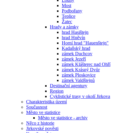
Louny
Most
Podbořany
Teplice
Žatec
Hrady a zámky
hrad Hasištejn
hrad Hněvín
Horní hrad "Hauenštejn"
Kadaňský hrad
zámek Duchcov
zámek Jezeří
zámek Klášterec nad Ohří
zámek Krásný Dvůr
zámek Ploskovice
zámek Valdštejnů
Destinační agentury
Region
Cyklistické trasy v okolí Jirkova
Charakteristika území
Současnost
Město ve statistice
Město ve statistice - archiv
Něco z historie
Jirkovské pověsti