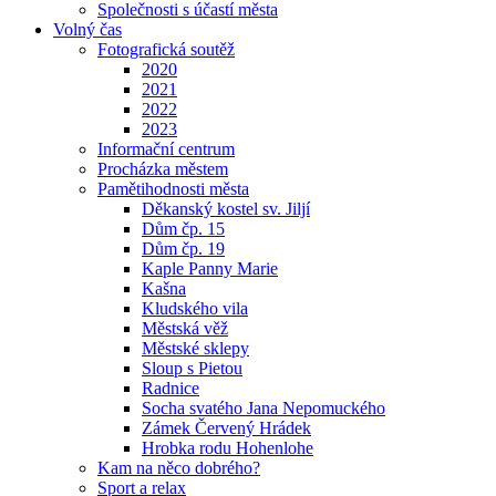
Společnosti s účastí města
Volný čas
Fotografická soutěž
2020
2021
2022
2023
Informační centrum
Procházka městem
Pamětihodnosti města
Děkanský kostel sv. Jiljí
Dům čp. 15
Dům čp. 19
Kaple Panny Marie
Kašna
Kludského vila
Městská věž
Městské sklepy
Sloup s Pietou
Radnice
Socha svatého Jana Nepomuckého
Zámek Červený Hrádek
Hrobka rodu Hohenlohe
Kam na něco dobrého?
Sport a relax