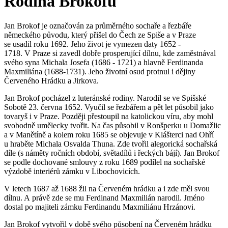
Rodina Brokofů
Jan Brokof je označován za průměrného sochaře a řezbáře
německého původu, který přišel do Čech ze Spiše a v Praze
se usadil roku 1692. Jeho život je vymezen daty 1652 -
1718. V Praze si zavedl dobře prosperující dílnu, kde zaměstnával
svého syna Michala Josefa (1686 - 1721) a hlavně Ferdinanda
Maxmiliána (1688-1731). Jeho životní osud protnul i dějiny
Červeného Hrádku a Jirkova.
Jan Brokof pocházel z luteránské rodiny. Narodil se ve Spišské
Sobotě 23. června 1652. Vyučil se řezbářem a pět let působil jako
tovaryš i v Praze. Později přestoupil na katolickou víru, aby mohl
svobodně umělecky tvořit. Na čas působil v Ronšperku u Domažlic
a v Manětíně a kolem roku 1685 se objevuje v Klášterci nad Ohří
u hraběte Michala Osvalda Thuna. Zde tvořil alegorická sochařská
díle (s náměty ročních období, světadílů i řeckých bájí). Jan Brokof
se podle dochované smlouvy z roku 1689 podílel na sochařské
výzdobě interiérů zámku v Libochovicích.
V letech 1687 až 1688 žil na Červeném hrádku a i zde měl svou
dílnu. A právě zde se mu Ferdinand Maxmilián narodil. Jméno
dostal po majiteli zámku Ferdinandu Maxmiliánu Hrzánovi.
Jan Brokof vytvořil v době svého působení na Červeném hrádku