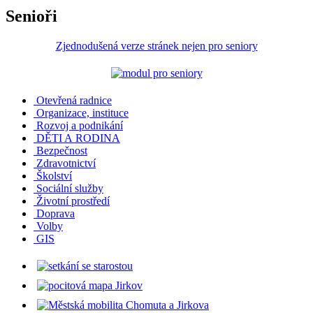
Senioři
Zjednodušená verze stránek nejen pro seniory
Otevřená radnice
Organizace, instituce
Rozvoj a podnikání
DĚTI A RODINA
Bezpečnost
Zdravotnictví
Školství
Sociální služby
Životní prostředí
Doprava
Volby
GIS