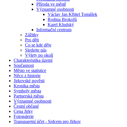
Příroda ve městě
Významné osobnosti
Václav Jan Křtitel Tomášek
Rodina Brokofů
Karel Kludský
Informační centrum
Zážitky
Pro děti
Co se kde děje
Sledujte nás
Výlety po okolí
Charakteristika území
Současnost
Město ve statistice
Něco z historie
Jirkovské pověsti
Kronika města
Symboly města
Partnerská města
Významné osobnosti
Čestní občané
Cena Jirky
Fotogalerie
Transparetní účet - Srdcem pro Jirkov