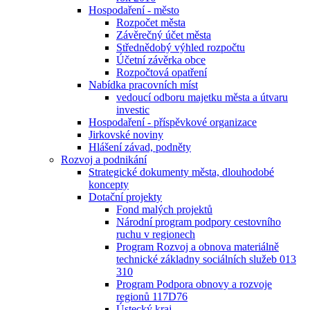
Hospodaření - město
Rozpočet města
Závěrečný účet města
Střednědobý výhled rozpočtu
Účetní závěrka obce
Rozpočtová opatření
Nabídka pracovních míst
vedoucí odboru majetku města a útvaru
investic
Hospodaření - příspěvkové organizace
Jirkovské noviny
Hlášení závad, podněty
Rozvoj a podnikání
Strategické dokumenty města, dlouhodobé
koncepty
Dotační projekty
Fond malých projektů
Národní program podpory cestovního
ruchu v regionech
Program Rozvoj a obnova materiálně
technické základny sociálních služeb 013
310
Program Podpora obnovy a rozvoje
regionů 117D76
Ústecký kraj