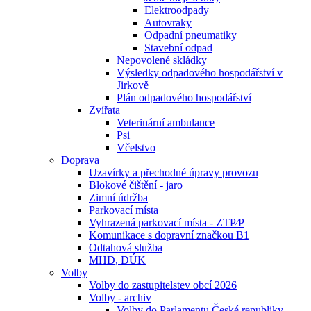
Elektroodpady
Autovraky
Odpadní pneumatiky
Stavební odpad
Nepovolené skládky
Výsledky odpadového hospodářství v
Jirkově
Plán odpadového hospodářství
Zvířata
Veterinární ambulance
Psi
Včelstvo
Doprava
Uzavírky a přechodné úpravy provozu
Blokové čištění - jaro
Zimní údržba
Parkovací místa
Vyhrazená parkovací místa - ZTP⁄P
Komunikace s dopravní značkou B1
Odtahová služba
MHD, DÚK
Volby
Volby do zastupitelstev obcí 2026
Volby - archiv
Volby do Parlamentu České republiky