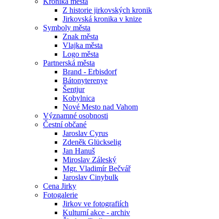
Kronika města
Z historie jirkovských kronik
Jirkovská kronika v knize
Symboly města
Znak města
Vlajka města
Logo města
Partnerská města
Brand - Erbisdorf
Bátonyterenye
Šentjur
Kobylnica
Nové Mesto nad Vahom
Významné osobnosti
Čestní občané
Jaroslav Cyrus
Zdeněk Glückselig
Jan Hanuš
Miroslav Záleský
Mgr. Vladimír Bečvář
Jaroslav Cinybulk
Cena Jirky
Fotogalerie
Jirkov ve fotografiích
Kulturní akce - archiv