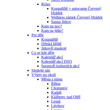
Relax
Koupaliště + autocamp Červený
Hrádek
Wellness zámek Červený Hrádek
Sauna Jirkov
Kam na noc?
Kam na jídlo?
Pro děti
Koupaliště
Dětská hřiště
Jirkovší maskoti
Co se kde děje
Kalendář akcí
Kalendář akcí DSO
Sponzoři kulturních akcí
Sledujte nás
Výlety po okolí
Města a místa
Bílina
Chomutov
Kadaň
Klášterec nad Ohří
Lesná
Litvínov