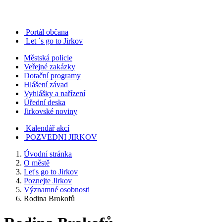
Portál občana
Let ´s go to Jirkov
Městská policie
Veřejné zakázky
Dotační programy
Hlášení závad
Vyhlášky a nařízení
Úřední deska
Jirkovské noviny
Kalendář akcí
POZVEDNI JIRKOV
Úvodní stránka
O městě
Let's go to Jirkov
Poznejte Jirkov
Významné osobnosti
Rodina Brokofů