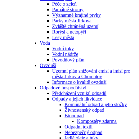
Péče o zeleň
Památné stromy
Významné krajiné prvky
Parky města Jirkova
Zvláště chráněná uzemí
Rorýsi a netopýři
Lesy města
Voda
Vodní toky
Vodní nádrže
Povodňový plán
Ovzduší
Územní plán snižování emisí a imisí pro
města Jirkov a Chomutov
Informace o kvalitě ovzduší
Odpadové hospodářství
Předcházení vzniků odpadů
Odpady a jejich likvidace
Komunální odpad a jeho složky
Živnostenský odpad
Bioodpad
Kompostéry zdarma
Odpadní textil
Nebezpečný odpad
Jedlé oleje a tuky