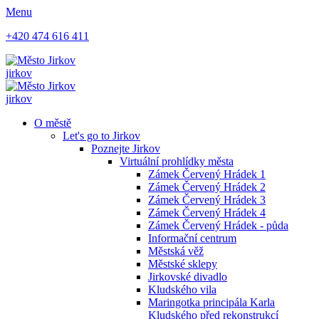
Menu
+420 474 616 411
jirkov
jirkov
O městě
Let's go to Jirkov
Poznejte Jirkov
Virtuální prohlídky města
Zámek Červený Hrádek 1
Zámek Červený Hrádek 2
Zámek Červený Hrádek 3
Zámek Červený Hrádek 4
Zámek Červený Hrádek - půda
Informační centrum
Městská věž
Městské sklepy
Jirkovské divadlo
Kludského vila
Maringotka principála Karla
Kludského před rekonstrukcí