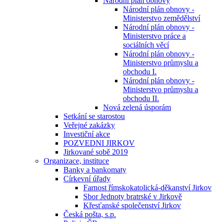
Národní plán obnovy
Národní plán obnovy -
Ministerstvo zemědělství
Národní plán obnovy -
Ministerstvo práce a
sociálních věcí
Národní plán obnovy -
Ministerstvo průmyslu a
obchodu I.
Národní plán obnovy -
Ministerstvo průmyslu a
obchodu II.
Nová zelená úsporám
Setkání se starostou
Veřejné zakázky
Investiční akce
POZVEDNI JIRKOV
Jirkované sobě 2019
Organizace, instituce
Banky a bankomaty
Církevní úřady
Farnost římskokatolická-děkanství Jirkov
Sbor Jednoty bratrské v Jirkově
Křesťanské společenství Jirkov
Česká pošta, s.p.