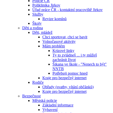
Policie ČR
Poliklinika Jirkov
Úřad práce ČR - kontaktní pracoviště Jirkov
Služby
Revize komínů
Školy
Děti a rodina
Děti, mládež
Chci sportovat, chci se bavit
Volnočasové aktivity
Mám problém
Krizové linky
Ty to zvládneš ... i ty můžeš
zachránit život
Šikana ve škole - "Nenech to být"
NNTB
Potřebuji pomoc hned
Kraje pro bezpečný internet
Rodiče
Obřady (svatby, vítání občánků)
Kraje pro bezpečný internet
Bezpečnost
Městská policie
Základní informace
Vybavení