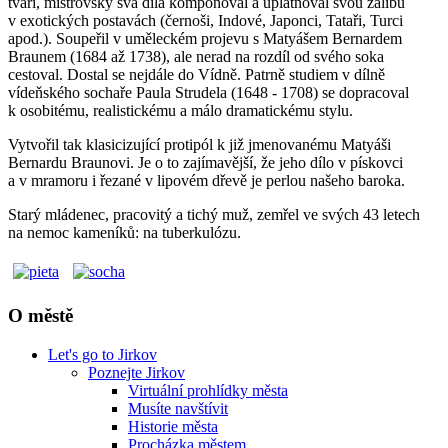
tváří, mistrovsky svá díla komponoval a uplatňoval svou zálibu
v exotických postavách (černoši, Indové, Japonci, Tataři, Turci
apod.). Soupeřil v uměleckém projevu s Matyášem Bernardem
Braunem (1684 až 1738), ale nerad na rozdíl od svého soka
cestoval. Dostal se nejdále do Vídně. Patrně studiem v dílně
vídeňského sochaře Paula Strudela (1648 - 1708) se dopracoval
k osobitému, realistickému a málo dramatickému stylu.
Vytvořil tak klasicizující protipól k již jmenovanému Matyáši
Bernardu Braunovi. Je o to zajímavější, že jeho dílo v pískovci
a v mramoru i řezané v lipovém dřevě je perlou našeho baroka.
Starý mládenec, pracovitý a tichý muž, zemřel ve svých 43 letech
na nemoc kameníků: na tuberkulózu.
O městě
Let's go to Jirkov
Poznejte Jirkov
Virtuální prohlídky města
Musíte navštívit
Historie města
Procházka městem