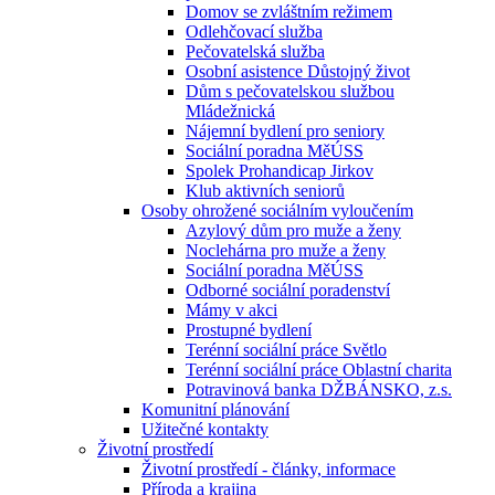
Domov se zvláštním režimem
Odlehčovací služba
Pečovatelská služba
Osobní asistence Důstojný život
Dům s pečovatelskou službou
Mládežnická
Nájemní bydlení pro seniory
Sociální poradna MěÚSS
Spolek Prohandicap Jirkov
Klub aktivních seniorů
Osoby ohrožené sociálním vyloučením
Azylový dům pro muže a ženy
Noclehárna pro muže a ženy
Sociální poradna MěÚSS
Odborné sociální poradenství
Mámy v akci
Prostupné bydlení
Terénní sociální práce Světlo
Terénní sociální práce Oblastní charita
Potravinová banka DŽBÁNSKO, z.s.
Komunitní plánování
Užitečné kontakty
Životní prostředí
Životní prostředí - články, informace
Příroda a krajina