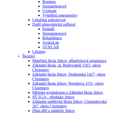
Rentgen
Stomatologové
Urologie
Vyšetření osteoporózy
Lékařská pohotovost
Další zdravotnická zařízení
Pediatři
Stomatologové
Rehabilitace
AeskuLab
SYNLAB
Lékárny
Školství
Mateřská škola Jirkov, příspěvková organizace
Základní škola, ul. Budovatelů 1563, okres
Chomutov
Základní škola Jirkov, Studentská 1427, okres
Chomutov
Základní škola Jirkov, Nerudova 1151, okres
Chomutov
Městské gymnázium a Základní škola Jirkov
SŠ TGA - středisko Jirkov
Základní umělecká škola Jirkov, Chomutovská
267, okres Chomutov
Dům dětí a mládeže Jirkov