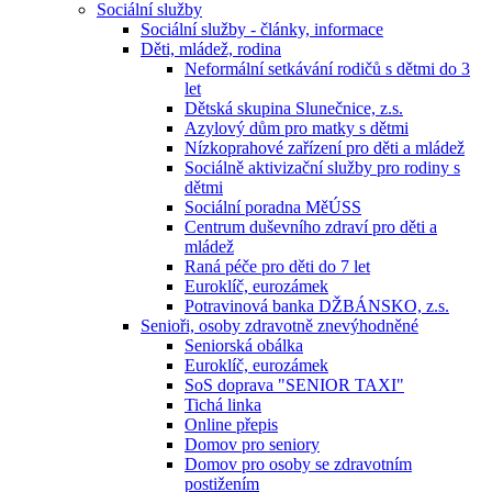
Sociální služby
Sociální služby - články, informace
Děti, mládež, rodina
Neformální setkávání rodičů s dětmi do 3
let
Dětská skupina Slunečnice, z.s.
Azylový dům pro matky s dětmi
Nízkoprahové zařízení pro děti a mládež
Sociálně aktivizační služby pro rodiny s
dětmi
Sociální poradna MěÚSS
Centrum duševního zdraví pro děti a
mládež
Raná péče pro děti do 7 let
Euroklíč, eurozámek
Potravinová banka DŽBÁNSKO, z.s.
Senioři, osoby zdravotně znevýhodněné
Seniorská obálka
Euroklíč, eurozámek
SoS doprava "SENIOR TAXI"
Tichá linka
Online přepis
Domov pro seniory
Domov pro osoby se zdravotním
postižením