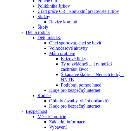
Policie ČR
Poliklinika Jirkov
Úřad práce ČR - kontaktní pracoviště Jirkov
Služby
Revize komínů
Školy
Děti a rodina
Děti, mládež
Chci sportovat, chci se bavit
Volnočasové aktivity
Mám problém
Krizové linky
Ty to zvládneš ... i ty můžeš
zachránit život
Šikana ve škole - "Nenech to být"
NNTB
Potřebuji pomoc hned
Kraje pro bezpečný internet
Rodiče
Obřady (svatby, vítání občánků)
Kraje pro bezpečný internet
Bezpečnost
Městská policie
Základní informace
Vybavení