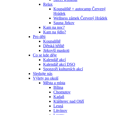
Relax
Koupaliště + autocamp Červený
Hrádek
Wellness zámek Červený Hrádek
Sauna Jirkov
Kam na noc?
Kam na jídlo?
Pro děti
Koupaliště
Dětská hřiště
Jirkovší maskoti
Co se kde děje
Kalendář akcí
Kalendář akcí DSO
Sponzoři kulturních akcí
Sledujte nás
Výlety po okolí
Města a místa
Bílina
Chomutov
Kadaň
Klášterec nad Ohří
Lesná
Litvínov