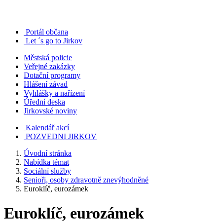
Portál občana
Let ´s go to Jirkov
Městská policie
Veřejné zakázky
Dotační programy
Hlášení závad
Vyhlášky a nařízení
Úřední deska
Jirkovské noviny
Kalendář akcí
POZVEDNI JIRKOV
Úvodní stránka
Nabídka témat
Sociální služby
Senioři, osoby zdravotně znevýhodněné
Euroklíč, eurozámek
Euroklíč, eurozámek