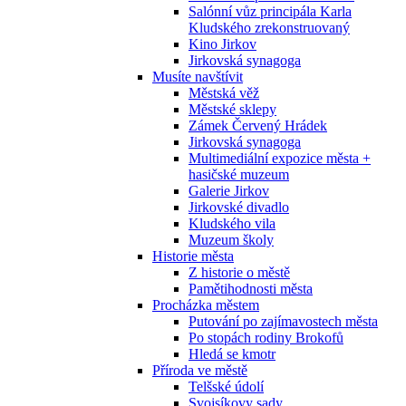
Salónní vůz principála Karla
Kludského zrekonstruovaný
Kino Jirkov
Jirkovská synagoga
Musíte navštívit
Městská věž
Městské sklepy
Zámek Červený Hrádek
Jirkovská synagoga
Multimediální expozice města +
hasičské muzeum
Galerie Jirkov
Jirkovské divadlo
Kludského vila
Muzeum školy
Historie města
Z historie o městě
Pamětihodnosti města
Procházka městem
Putování po zajímavostech města
Po stopách rodiny Brokofů
Hledá se kmotr
Příroda ve městě
Telšské údolí
Svojsíkovy sady