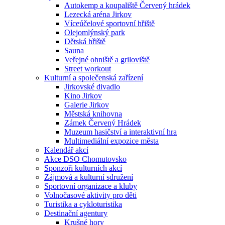
Autokemp a koupaliště Červený hrádek
Lezecká aréna Jirkov
Víceúčelové sportovní hřiště
Olejomlýnský park
Dětská hřiště
Sauna
Veřejné ohniště a griloviště
Street workout
Kulturní a společenská zařízení
Jirkovské divadlo
Kino Jirkov
Galerie Jirkov
Městská knihovna
Zámek Červený Hrádek
Muzeum hasičství a interaktivní hra
Multimediální expozice města
Kalendář akcí
Akce DSO Chomutovsko
Sponzoři kulturních akcí
Zájmová a kulturní sdružení
Sportovní organizace a kluby
Volnočasové aktivity pro děti
Turistika a cykloturistika
Destinační agentury
Krušné hory