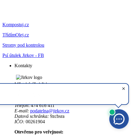
Kompostuj.cz
TřídímOlej.cz
Stromy pod kontrolou
Psí útulek Jirkov - FB
Kontakty
Městský úřad Jirkov
nám. Dr. E. Beneše 1
431 11 Jirkov
Telefon
: 474 616 411
E-mail:
podatelna@jirkov.cz
Datová schránka:
9zcbsra
IČO:
00261904
Otevřeno pro veřejnost: