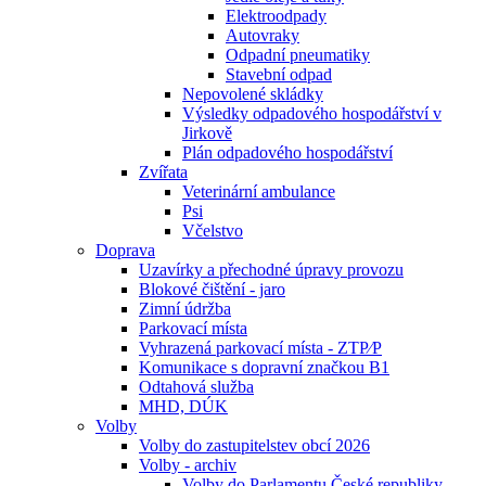
Elektroodpady
Autovraky
Odpadní pneumatiky
Stavební odpad
Nepovolené skládky
Výsledky odpadového hospodářství v
Jirkově
Plán odpadového hospodářství
Zvířata
Veterinární ambulance
Psi
Včelstvo
Doprava
Uzavírky a přechodné úpravy provozu
Blokové čištění - jaro
Zimní údržba
Parkovací místa
Vyhrazená parkovací místa - ZTP⁄P
Komunikace s dopravní značkou B1
Odtahová služba
MHD, DÚK
Volby
Volby do zastupitelstev obcí 2026
Volby - archiv
Volby do Parlamentu České republiky