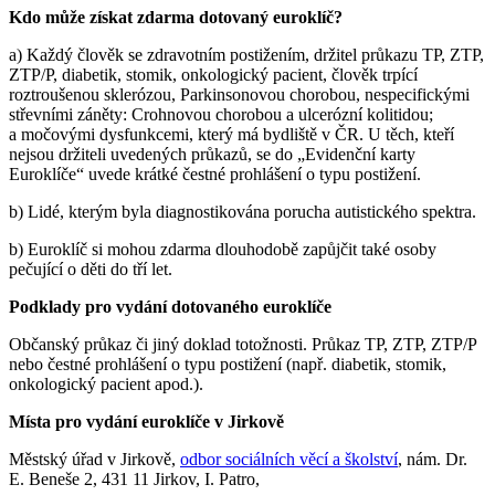
Kdo může získat zdarma dotovaný euroklíč?
a) Každý člověk se zdravotním postižením, držitel průkazu TP, ZTP,
ZTP/P, diabetik, stomik, onkologický pacient, člověk trpící
roztroušenou sklerózou, Parkinsonovou chorobou, nespecifickými
střevními záněty: Crohnovou chorobou a ulcerózní kolitidou;
a močovými dysfunkcemi, který má bydliště v ČR. U těch, kteří
nejsou držiteli uvedených průkazů, se do „Evidenční karty
Euroklíče“ uvede krátké čestné prohlášení o typu postižení.
b) Lidé, kterým byla diagnostikována porucha autistického spektra.
b) Euroklíč si mohou zdarma dlouhodobě zapůjčit také osoby
pečující o děti do tří let.
Podklady pro vydání dotovaného euroklíče
Občanský průkaz či jiný doklad totožnosti. Průkaz TP, ZTP, ZTP/P
nebo čestné prohlášení o typu postižení (např. diabetik, stomik,
onkologický pacient apod.).
Místa pro vydání euroklíče v Jirkově
Městský úřad v Jirkově,
odbor sociálních věcí a školství
, nám. Dr.
E. Beneše 2, 431 11 Jirkov, I. Patro,