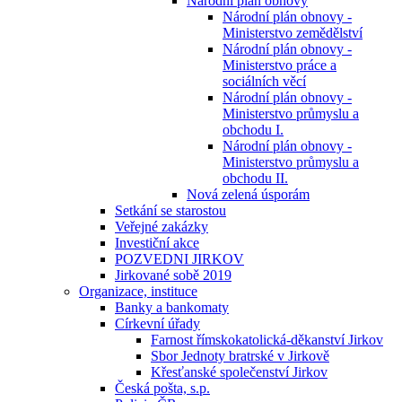
Národní plán obnovy
Národní plán obnovy -
Ministerstvo zemědělství
Národní plán obnovy -
Ministerstvo práce a
sociálních věcí
Národní plán obnovy -
Ministerstvo průmyslu a
obchodu I.
Národní plán obnovy -
Ministerstvo průmyslu a
obchodu II.
Nová zelená úsporám
Setkání se starostou
Veřejné zakázky
Investiční akce
POZVEDNI JIRKOV
Jirkované sobě 2019
Organizace, instituce
Banky a bankomaty
Církevní úřady
Farnost římskokatolická-děkanství Jirkov
Sbor Jednoty bratrské v Jirkově
Křesťanské společenství Jirkov
Česká pošta, s.p.