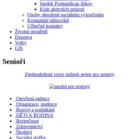
Spolek Prohandicap Jirkov
Klub aktivních seniorů
Osoby ohrožené sociálním vyloučením
Komunitní plánování
Užitečné kontakty
Životní prostředí
Doprava
Volby
GIS
Senioři
Zjednodušená verze stránek nejen pro seniory
Otevřená radnice
Organizace, instituce
Rozvoj a podnikání
DĚTI A RODINA
Bezpečnost
Zdravotnictví
Školství
Sociální služby