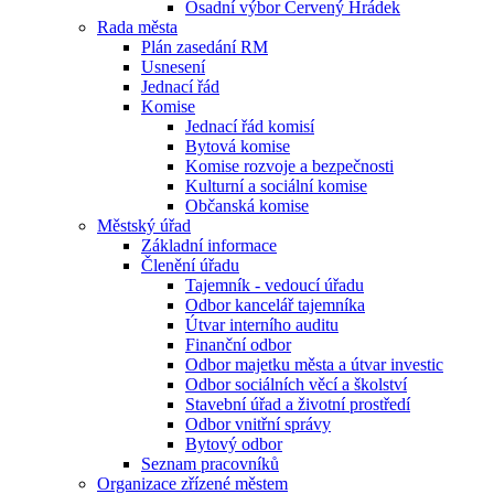
Osadní výbor Červený Hrádek
Rada města
Plán zasedání RM
Usnesení
Jednací řád
Komise
Jednací řád komisí
Bytová komise
Komise rozvoje a bezpečnosti
Kulturní a sociální komise
Občanská komise
Městský úřad
Základní informace
Členění úřadu
Tajemník - vedoucí úřadu
Odbor kancelář tajemníka
Útvar interního auditu
Finanční odbor
Odbor majetku města a útvar investic
Odbor sociálních věcí a školství
Stavební úřad a životní prostředí
Odbor vnitřní správy
Bytový odbor
Seznam pracovníků
Organizace zřízené městem