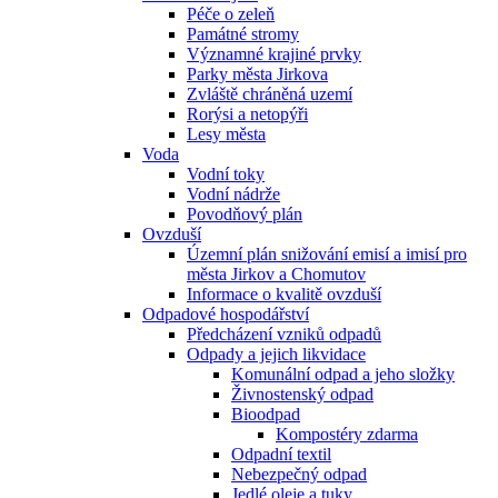
Péče o zeleň
Památné stromy
Významné krajiné prvky
Parky města Jirkova
Zvláště chráněná uzemí
Rorýsi a netopýři
Lesy města
Voda
Vodní toky
Vodní nádrže
Povodňový plán
Ovzduší
Územní plán snižování emisí a imisí pro
města Jirkov a Chomutov
Informace o kvalitě ovzduší
Odpadové hospodářství
Předcházení vzniků odpadů
Odpady a jejich likvidace
Komunální odpad a jeho složky
Živnostenský odpad
Bioodpad
Kompostéry zdarma
Odpadní textil
Nebezpečný odpad
Jedlé oleje a tuky