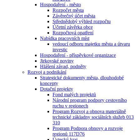
Hospodaření - město
Rozpočet města
Závěrečný účet města
Střednědobý výhled rozpočtu
Účetní závěrka obce
Rozpočtová opatření
Nabídka pracovních míst
vedoucí odboru majetku města a útvaru
investic
Hospodaření - příspěvkové organizace
Jirkovské noviny
Hlášení závad, podněty
Rozvoj a podnikání
Strategické dokumenty města, dlouhodobé
koncepty
Dotační projekty
Fond malých projektů
Národní program podpory cestovního
ruchu v regionech
Program Rozvoj a obnova materiálně
technické základny sociálních služeb 013
310
Program Podpora obnovy a rozvoje
regionů 117D76
Ústecký kraj