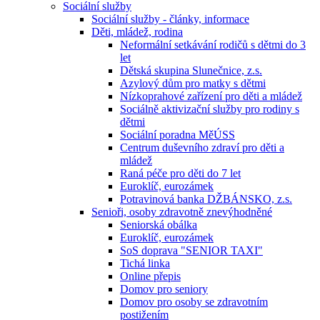
Sociální služby
Sociální služby - články, informace
Děti, mládež, rodina
Neformální setkávání rodičů s dětmi do 3
let
Dětská skupina Slunečnice, z.s.
Azylový dům pro matky s dětmi
Nízkoprahové zařízení pro děti a mládež
Sociálně aktivizační služby pro rodiny s
dětmi
Sociální poradna MěÚSS
Centrum duševního zdraví pro děti a
mládež
Raná péče pro děti do 7 let
Euroklíč, eurozámek
Potravinová banka DŽBÁNSKO, z.s.
Senioři, osoby zdravotně znevýhodněné
Seniorská obálka
Euroklíč, eurozámek
SoS doprava "SENIOR TAXI"
Tichá linka
Online přepis
Domov pro seniory
Domov pro osoby se zdravotním
postižením