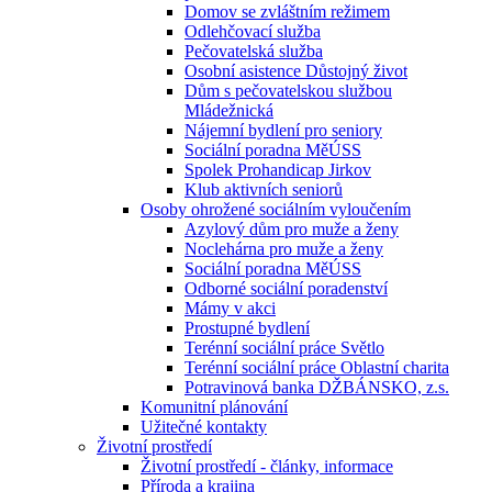
Domov se zvláštním režimem
Odlehčovací služba
Pečovatelská služba
Osobní asistence Důstojný život
Dům s pečovatelskou službou
Mládežnická
Nájemní bydlení pro seniory
Sociální poradna MěÚSS
Spolek Prohandicap Jirkov
Klub aktivních seniorů
Osoby ohrožené sociálním vyloučením
Azylový dům pro muže a ženy
Noclehárna pro muže a ženy
Sociální poradna MěÚSS
Odborné sociální poradenství
Mámy v akci
Prostupné bydlení
Terénní sociální práce Světlo
Terénní sociální práce Oblastní charita
Potravinová banka DŽBÁNSKO, z.s.
Komunitní plánování
Užitečné kontakty
Životní prostředí
Životní prostředí - články, informace
Příroda a krajina