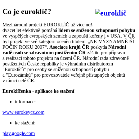
Co je euroklíč?
Mezinárodní projekt EUROKLÍČ už více než
dvacet let efektivně pomáhá
lidem se sníženou schopností pohybu
ve vyspělých evropských zemích a zapouští kořeny i v USA. V ČR
byl projekt ve své kategorii oceněn titulem: „NEJVÝZNAMNĚJŠÍ
POČIN ROKU 2007“.
Asociace krajů ČR
poskytla
Národní
radě osob se zdravotním postižením ČR
záštitu pro přípravu
a realizaci tohoto projektu na území ČR. Národní rada zdravotně
postižených České republiky je výhradním distributorem
"Euroklíčů" pro osoby se sníženou schopností pohybu
a "Eurozámků" pro provozovatele veřejně přístupných objektů
v rámci celé ČR.
Euroklíčenka - aplikace ke stažení
informace:
www.eurokeycz.com
ke stažení:
play.google.com