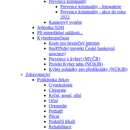
Prevence kriminality
Prevence kriminality - fotogalerie
Prevence kriminality - akce do roku
2022
Kamerový systém
Jednotka SDH
Při mimořádné události...
Kyberbezpečnost
Kraje pro bezpečný internet
#nePINdej (projekt České bankovní
asociace)
Prevence v kyber! (MVČR)
Projekt Kyber tabu (NÚKIB)
Kyber pohádky pro předškoláky (NÚKIB)
Zdravotnictví
Poliklinika Jirkov
Gynekologie
Chirurgie
Krční, nosní, ušní
Oční
Ortopedie
Pediatři
Plicní
Praktičtí lékaři
Rehabilitace