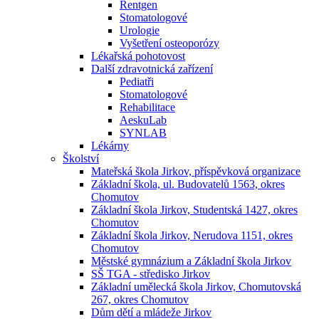
Rentgen
Stomatologové
Urologie
Vyšetření osteoporózy
Lékařská pohotovost
Další zdravotnická zařízení
Pediatři
Stomatologové
Rehabilitace
AeskuLab
SYNLAB
Lékárny
Školství
Mateřská škola Jirkov, příspěvková organizace
Základní škola, ul. Budovatelů 1563, okres
Chomutov
Základní škola Jirkov, Studentská 1427, okres
Chomutov
Základní škola Jirkov, Nerudova 1151, okres
Chomutov
Městské gymnázium a Základní škola Jirkov
SŠ TGA - středisko Jirkov
Základní umělecká škola Jirkov, Chomutovská
267, okres Chomutov
Dům dětí a mládeže Jirkov