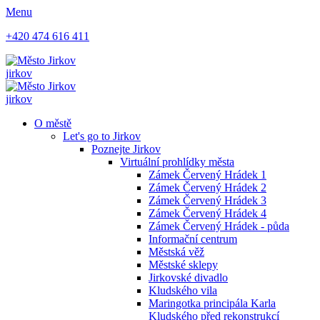
Menu
+420 474 616 411
jirkov
jirkov
O městě
Let's go to Jirkov
Poznejte Jirkov
Virtuální prohlídky města
Zámek Červený Hrádek 1
Zámek Červený Hrádek 2
Zámek Červený Hrádek 3
Zámek Červený Hrádek 4
Zámek Červený Hrádek - půda
Informační centrum
Městská věž
Městské sklepy
Jirkovské divadlo
Kludského vila
Maringotka principála Karla
Kludského před rekonstrukcí