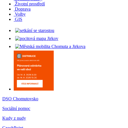
Životní prostředí
Doprava
Volby
GIS
DSO Chomutovsko
Sociální pomoc
Kudy z nudy
CzechPoint