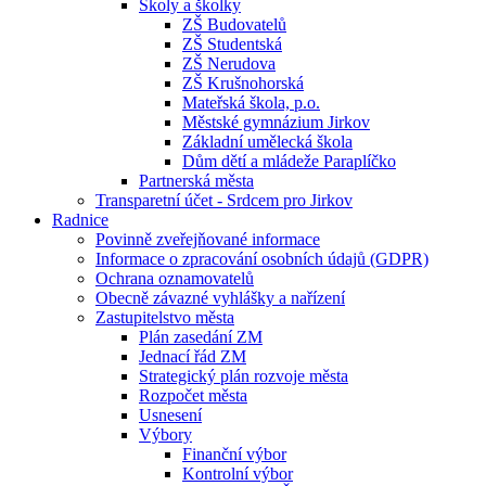
Školy a školky
ZŠ Budovatelů
ZŠ Studentská
ZŠ Nerudova
ZŠ Krušnohorská
Mateřská škola, p.o.
Městské gymnázium Jirkov
Základní umělecká škola
Dům dětí a mládeže Paraplíčko
Partnerská města
Transparetní účet - Srdcem pro Jirkov
Radnice
Povinně zveřejňované informace
Informace o zpracování osobních údajů (GDPR)
Ochrana oznamovatelů
Obecně závazné vyhlášky a nařízení
Zastupitelstvo města
Plán zasedání ZM
Jednací řád ZM
Strategický plán rozvoje města
Rozpočet města
Usnesení
Výbory
Finanční výbor
Kontrolní výbor