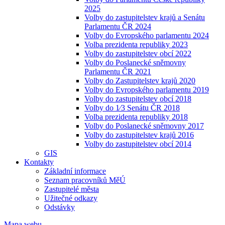
2025
Volby do zastupitelstev krajů a Senátu
Parlamentu ČR 2024
Volby do Evropského parlamentu 2024
Volba prezidenta republiky 2023
Volby do zastupitelstev obcí 2022
Volby do Poslanecké sněmovny
Parlamentu ČR 2021
Volby do Zastupitelstev krajů 2020
Volby do Evropského parlamentu 2019
Volby do zastupitelstev obcí 2018
Volby do 1⁄3 Senátu ČR 2018
Volba prezidenta republiky 2018
Volby do Poslanecké sněmovny 2017
Volby do zastupitelstev krajů 2016
Volby do zastupitelstev obcí 2014
GIS
Kontakty
Základní informace
Seznam pracovníků MěÚ
Zastupitelé města
Užitečné odkazy
Odstávky
Mapa webu