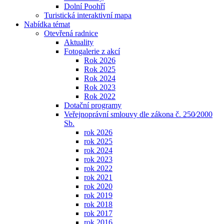
Dolní Poohří
Turistická interaktivní mapa
Nabídka témat
Otevřená radnice
Aktuality
Fotogalerie z akcí
Rok 2026
Rok 2025
Rok 2024
Rok 2023
Rok 2022
Dotační programy
Veřejnoprávní smlouvy dle zákona č. 250⁄2000
Sb.
rok 2026
rok 2025
rok 2024
rok 2023
rok 2022
rok 2021
rok 2020
rok 2019
rok 2018
rok 2017
rok 2016