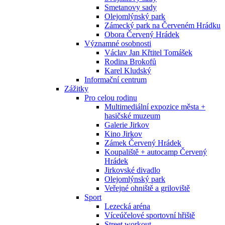
Smetanovy sady
Olejomlýnský park
Zámecký park na Červeném Hrádku
Obora Červený Hrádek
Významné osobnosti
Václav Jan Křtitel Tomášek
Rodina Brokofů
Karel Kludský
Informační centrum
Zážitky
Pro celou rodinu
Multimediální expozice města +
hasičské muzeum
Galerie Jirkov
Kino Jirkov
Zámek Červený Hrádek
Koupaliště + autocamp Červený
Hrádek
Jirkovské divadlo
Olejomlýnský park
Veřejné ohniště a griloviště
Sport
Lezecká aréna
Víceúčelové sportovní hřiště
Street workout