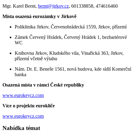
Mgr. Karel Bernt,
bernt@jirkov.cz
, 601338858, 474616460
Místa osazená eurozámky v Jirkově
Poliklinika Jirkov, Červenohrádecká 1559, Jirkov, přízemí
Zámek Červený Hrádek, Červený Hrádek 1, bezbariérové
WC
Knihovna Jirkov, Kludského vila, Vinařická 363, Jirkov,
přízemí včetně výtahu
Nám. Dr. E. Beneše 1561, nová budova, kde sídlí Komerční
banka
Osazená místa v rámci České republiky
www.eurokeycz.com
Více o projektu euroklíče
www.eurokeycz.com
Nabídka témat