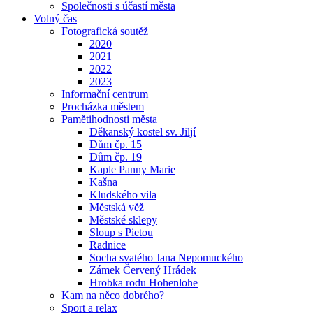
Společnosti s účastí města
Volný čas
Fotografická soutěž
2020
2021
2022
2023
Informační centrum
Procházka městem
Pamětihodnosti města
Děkanský kostel sv. Jiljí
Dům čp. 15
Dům čp. 19
Kaple Panny Marie
Kašna
Kludského vila
Městská věž
Městské sklepy
Sloup s Pietou
Radnice
Socha svatého Jana Nepomuckého
Zámek Červený Hrádek
Hrobka rodu Hohenlohe
Kam na něco dobrého?
Sport a relax