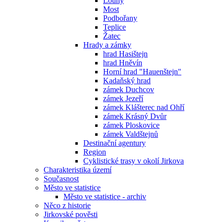
Louny
Most
Podbořany
Teplice
Žatec
Hrady a zámky
hrad Hasištejn
hrad Hněvín
Horní hrad "Hauenštejn"
Kadaňský hrad
zámek Duchcov
zámek Jezeří
zámek Klášterec nad Ohří
zámek Krásný Dvůr
zámek Ploskovice
zámek Valdštejnů
Destinační agentury
Region
Cyklistické trasy v okolí Jirkova
Charakteristika území
Současnost
Město ve statistice
Město ve statistice - archiv
Něco z historie
Jirkovské pověsti