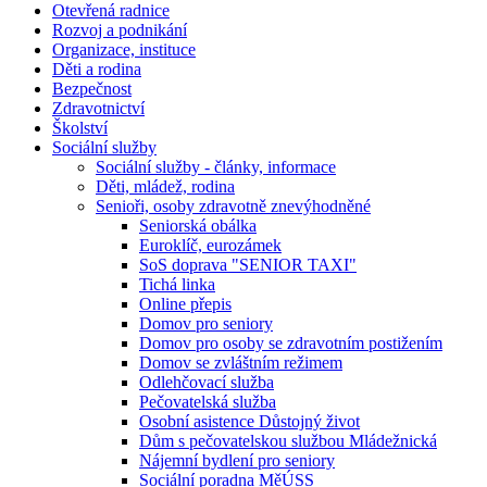
Otevřená radnice
Rozvoj a podnikání
Organizace, instituce
Děti a rodina
Bezpečnost
Zdravotnictví
Školství
Sociální služby
Sociální služby - články, informace
Děti, mládež, rodina
Senioři, osoby zdravotně znevýhodněné
Seniorská obálka
Euroklíč, eurozámek
SoS doprava "SENIOR TAXI"
Tichá linka
Online přepis
Domov pro seniory
Domov pro osoby se zdravotním postižením
Domov se zvláštním režimem
Odlehčovací služba
Pečovatelská služba
Osobní asistence Důstojný život
Dům s pečovatelskou službou Mládežnická
Nájemní bydlení pro seniory
Sociální poradna MěÚSS