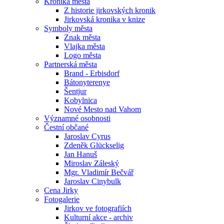
Kronika města
Z historie jirkovských kronik
Jirkovská kronika v knize
Symboly města
Znak města
Vlajka města
Logo města
Partnerská města
Brand - Erbisdorf
Bátonyterenye
Šentjur
Kobylnica
Nové Mesto nad Vahom
Významné osobnosti
Čestní občané
Jaroslav Cyrus
Zdeněk Glückselig
Jan Hanuš
Miroslav Záleský
Mgr. Vladimír Bečvář
Jaroslav Cinybulk
Cena Jirky
Fotogalerie
Jirkov ve fotografiích
Kulturní akce - archiv