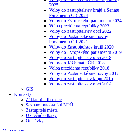
2025
Volby do zastupitelstev krajů a Senátu
Parlamentu ČR 2024
Volby do Evropského parlamentu 2024
Volba prezidenta republiky 2023
Volby do zastupitelstev obcí 2022
Volby do Poslanecké sněmovny
Parlamentu ČR 2021
Volby do Zastupitelstev krajů 2020
Volby do Evropského parlamentu 2019
Volby do zastupitelstev obcí 2018
Volby do 1⁄3 Senátu ČR 2018
Volba prezidenta republiky 2018
Volby do Poslanecké sněmovny 2017
Volby do zastupitelstev krajů 2016
Volby do zastupitelstev obcí 2014
GIS
Kontakty
Základní informace
Seznam pracovníků MěÚ
Zastupitelé města
Užitečné odkazy
Odstávky
Mapa webu