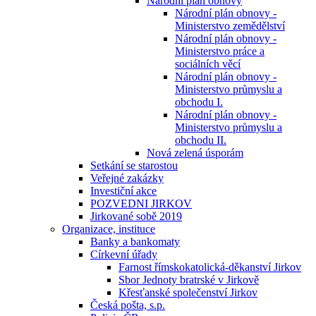
Národní plán obnovy
Národní plán obnovy -
Ministerstvo zemědělství
Národní plán obnovy -
Ministerstvo práce a
sociálních věcí
Národní plán obnovy -
Ministerstvo průmyslu a
obchodu I.
Národní plán obnovy -
Ministerstvo průmyslu a
obchodu II.
Nová zelená úsporám
Setkání se starostou
Veřejné zakázky
Investiční akce
POZVEDNI JIRKOV
Jirkované sobě 2019
Organizace, instituce
Banky a bankomaty
Církevní úřady
Farnost římskokatolická-děkanství Jirkov
Sbor Jednoty bratrské v Jirkově
Křesťanské společenství Jirkov
Česká pošta, s.p.