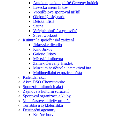
Autokemp a koupaliště Červený hrádek
Lezecká aréna Jirkov
Víceúčelové sportovní hřiště
Olejomlýnský park
Dětská hřiště
Sauna
Veřejné ohniště a griloviště
Street workout
Kulturní a společenská zařízení
Jirkovské divadlo
Kino Jirkov
Galerie Jirkov
Městská knihovna
Zámek Červený Hrádek
Muzeum hasičství a interaktivní hra
Multimediální expozice města
Kalendář akcí
Akce DSO Chomutovsko
Sponzoři kulturních akcí
Zájmová a kulturní sdružení
Sportovní organizace a kluby
Volnočasové aktivity pro děti
Turistika a cykloturistika
Destinační agentury
Krušné hory