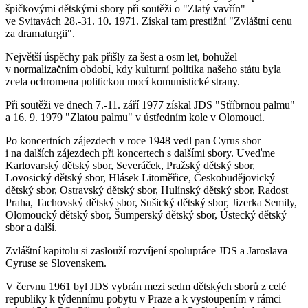
špičkovými dětskými sbory při soutěži o "Zlatý vavřín"
ve Svitavách 28.-31. 10. 1971. Získal tam prestižní "Zvláštní cenu
za dramaturgii".
Největší úspěchy pak přišly za šest a osm let, bohužel
v normalizačním období, kdy kulturní politika našeho státu byla
zcela ochromena politickou mocí komunistické strany.
Při soutěži ve dnech 7.-11. září 1977 získal JDS "Stříbrnou palmu"
a 16. 9. 1979 "Zlatou palmu" v ústředním kole v Olomouci.
Po koncertních zájezdech v roce 1948 vedl pan Cyrus sbor
i na dalších zájezdech při koncertech s dalšími sbory. Uveďme
Karlovarský dětský sbor, Severáček, Pražský dětský sbor,
Lovosický dětský sbor, Hlásek Litoměřice, Českobudějovický
dětský sbor, Ostravský dětský sbor, Hulínský dětský sbor, Radost
Praha, Tachovský dětský sbor, Sušický dětský sbor, Jizerka Semily,
Olomoucký dětský sbor, Šumperský dětský sbor, Ústecký dětský
sbor a další.
Zvláštní kapitolu si zaslouží rozvíjení spolupráce JDS a Jaroslava
Cyruse se Slovenskem.
V červnu 1961 byl JDS vybrán mezi sedm dětských sborů z celé
republiky k týdennímu pobytu v Praze a k vystoupením v rámci