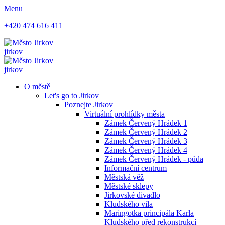
Menu
+420 474 616 411
jirkov
jirkov
O městě
Let's go to Jirkov
Poznejte Jirkov
Virtuální prohlídky města
Zámek Červený Hrádek 1
Zámek Červený Hrádek 2
Zámek Červený Hrádek 3
Zámek Červený Hrádek 4
Zámek Červený Hrádek - půda
Informační centrum
Městská věž
Městské sklepy
Jirkovské divadlo
Kludského vila
Maringotka principála Karla
Kludského před rekonstrukcí