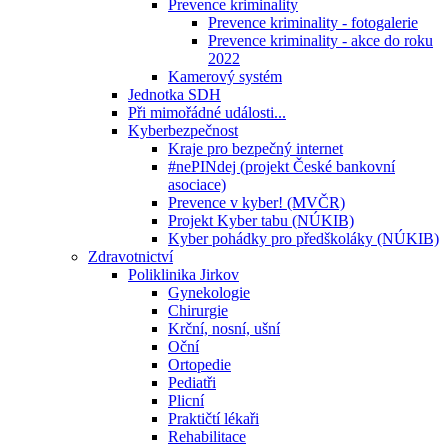
Prevence kriminality
Prevence kriminality - fotogalerie
Prevence kriminality - akce do roku
2022
Kamerový systém
Jednotka SDH
Při mimořádné události...
Kyberbezpečnost
Kraje pro bezpečný internet
#nePINdej (projekt České bankovní
asociace)
Prevence v kyber! (MVČR)
Projekt Kyber tabu (NÚKIB)
Kyber pohádky pro předškoláky (NÚKIB)
Zdravotnictví
Poliklinika Jirkov
Gynekologie
Chirurgie
Krční, nosní, ušní
Oční
Ortopedie
Pediatři
Plicní
Praktičtí lékaři
Rehabilitace