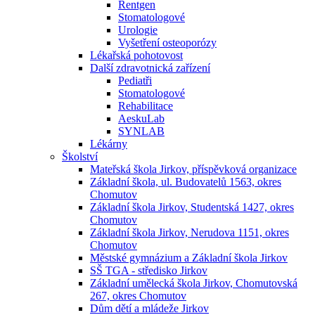
Rentgen
Stomatologové
Urologie
Vyšetření osteoporózy
Lékařská pohotovost
Další zdravotnická zařízení
Pediatři
Stomatologové
Rehabilitace
AeskuLab
SYNLAB
Lékárny
Školství
Mateřská škola Jirkov, příspěvková organizace
Základní škola, ul. Budovatelů 1563, okres
Chomutov
Základní škola Jirkov, Studentská 1427, okres
Chomutov
Základní škola Jirkov, Nerudova 1151, okres
Chomutov
Městské gymnázium a Základní škola Jirkov
SŠ TGA - středisko Jirkov
Základní umělecká škola Jirkov, Chomutovská
267, okres Chomutov
Dům dětí a mládeže Jirkov