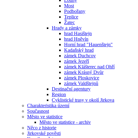
Louny
Most
Podbořany
Teplice
Žatec
Hrady a zámky
hrad Hasištejn
hrad Hněvín
Horní hrad "Hauenštejn"
Kadaňský hrad
zámek Duchcov
zámek Jezeří
zámek Klášterec nad Ohří
zámek Krásný Dvůr
zámek Ploskovice
zámek Valdštejnů
Destinační agentury
Region
Cyklistické trasy v okolí Jirkova
Charakteristika území
Současnost
Město ve statistice
Město ve statistice - archiv
Něco z historie
Jirkovské pověsti