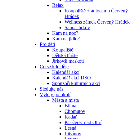
Relax
Koupaliště + autocamp Červený
Hrádek
Wellness zámek Červený Hrádek
Sauna Jirkov
Kam na noc?
Kam na jídlo?
Pro děti
Koupaliště
Dětská hřiště
Jirkovší maskoti
Co se kde děje
Kalendář akcí
Kalendář akcí DSO
Sponzoři kulturních akcí
Sledujte nás
Výlety po okolí
Města a místa
Bílina
Chomutov
Kadaň
Klášterec nad Ohří
Lesná
Litvínov