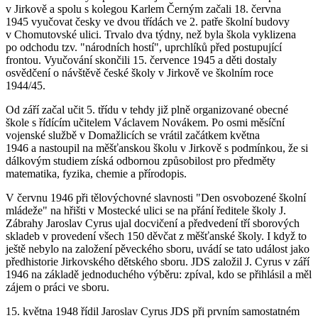
v Jirkově a spolu s kolegou Karlem Černým začali 18. června
1945 vyučovat česky ve dvou třídách ve 2. patře školní budovy
v Chomutovské ulici. Trvalo dva týdny, než byla škola vyklizena
po odchodu tzv. "národních hostí", uprchlíků před postupující
frontou. Vyučování skončili 15. července 1945 a děti dostaly
osvědčení o návštěvě české školy v Jirkově ve školním roce
1944/45.
Od září začal učit 5. třídu v tehdy již plně organizované obecné
škole s řídícím učitelem Václavem Novákem. Po osmi měsíční
vojenské službě v Domažlicích se vrátil začátkem května
1946 a nastoupil na měšťanskou školu v Jirkově s podmínkou, že si
dálkovým studiem získá odbornou způsobilost pro předměty
matematika, fyzika, chemie a přírodopis.
V červnu 1946 při tělovýchovné slavnosti "Den osvobozené školní
mládeže" na hřišti v Mostecké ulici se na přání ředitele školy J.
Zábrahy Jaroslav Cyrus ujal docvičení a předvedení tří sborových
skladeb v provedení všech 150 děvčat z měšťanské školy. I když to
ještě nebylo na založení pěveckého sboru, uvádí se tato událost jako
předhistorie Jirkovského dětského sboru. JDS založil J. Cyrus v září
1946 na základě jednoduchého výběru: zpíval, kdo se přihlásil a měl
zájem o práci ve sboru.
15. května 1948 řídil Jaroslav Cyrus JDS při prvním samostatném