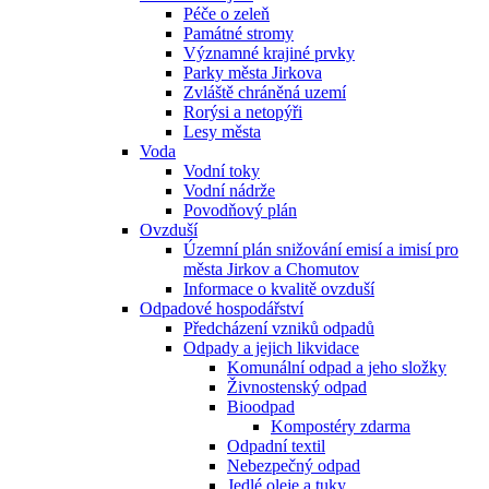
Péče o zeleň
Památné stromy
Významné krajiné prvky
Parky města Jirkova
Zvláště chráněná uzemí
Rorýsi a netopýři
Lesy města
Voda
Vodní toky
Vodní nádrže
Povodňový plán
Ovzduší
Územní plán snižování emisí a imisí pro
města Jirkov a Chomutov
Informace o kvalitě ovzduší
Odpadové hospodářství
Předcházení vzniků odpadů
Odpady a jejich likvidace
Komunální odpad a jeho složky
Živnostenský odpad
Bioodpad
Kompostéry zdarma
Odpadní textil
Nebezpečný odpad
Jedlé oleje a tuky