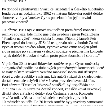
10. března 1962.
Po dohodě s představiteli Svazu čs. skladatelů a Českého hudebního
fondu byla na podzim roku 1962 vyhlášena Jirkovská soutěž dětské
sborové tvorby a Jaroslav Cyrus po celou dobu jejího trvání
pracoval v porotě.
10. března 1963 byl v Jirkově uskutečněn premiérový koncert I.
ročníku soutěže, kde mimo jiné byla uvedena i píseň Petra Ebena
"Písnička na výlet", která získala 1. cenu. Přítomný laureát Petr
Eben napsal do kroniky JDS: "Jste opravdu obdivuhodní: Za rok
vyvolat tvorbu nového žánru, vyprovokovat vznik nových písní
a dva měsíce po vyhlášení výsledků soutěže je přednést na koncertě
- a jak dobře! Hluboko si vážím proto práce sbormistra i sboru ..."
V průběhu 20 let trvání Jirkovské soutěže se pan Cyrus umělecky
a organizačně podílel na dubnových premiérových koncertech, které
se staly místem setkávání velkého množství sbormistrů dětských
sborů z celé republiky a místem, kde autoři vítězných skladeb nejen
dostali cenu, ale uslyšeli také v živém provedení svou skladbu.
Pod názvem "Deset let Jirkovské soutěže", byl uspořádán dne
7. dubna 1973 v Praze na Žofíně koncert, kde účinkoval Jirkovský
dětský sbor a Pražský dětský sbor Čestmíra Staška. Koncertu
se zúčastnila většina autorů skladeb oceněných v prvních
10 ročnících soutěže. Po 20 letech soutěže byly uvedeny samostatné