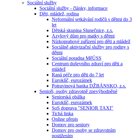
Sociální služby
Sociální služby - články, informace
Děti, mládež, rodina
Neformální setkávání rodičů s dětmi do 3
let
Dětská skupina Slunečnice, z.s.
Azylový dům pro matky s dětmi
Nízkoprahové zařízení pro děti a mládež
Sociálně aktivizační služby pro rodiny s
dětmi
Sociální poradna MěÚSS
Centrum duševního zdraví pro děti a
mládež
Raná péče pro děti do 7 let
Euroklíč, eurozámek
Potravinová banka DŽBÁNSKO, z.s.
Senioři, osoby zdravotně znevýhodněné
Seniorská obálka
Euroklíč, eurozámek
SoS doprava "SENIOR TAXI"
Tichá linka
Online přepis
Domov pro seniory
Domov pro osoby se zdravotním
postižením