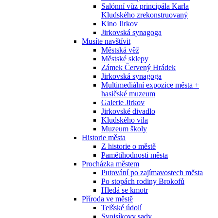
Salónní vůz principála Karla
Kludského zrekonstruovaný
Kino Jirkov
Jirkovská synagoga
Musíte navštívit
Městská věž
Městské sklepy
Zámek Červený Hrádek
Jirkovská synagoga
Multimediální expozice města +
hasičské muzeum
Galerie Jirkov
Jirkovské divadlo
Kludského vila
Muzeum školy
Historie města
Z historie o městě
Pamětihodnosti města
Procházka městem
Putování po zajímavostech města
Po stopách rodiny Brokofů
Hledá se kmotr
Příroda ve městě
Telšské údolí
Svojsíkovy sady