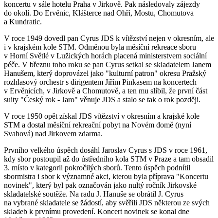
koncertu v sále hotelu Praha v Jirkově. Pak následovaly zájezdy
do okolí. Do Ervěnic, Klášterce nad Ohří, Mostu, Chomutova
a Kundratic.
V roce 1949 dovedl pan Cyrus JDS k vítězství nejen v okresním, ale
i v krajském kole STM. Odměnou byla měsíční rekreace sboru
v Horní Světlé v Lužických horách placená ministerstvem sociální
péče. V březnu toho roku se pan Cyrus setkal se skladatelem Janem
Hanušem, který doprovázel jako "kulturní patron" okresu Pražský
rozhlasový orchestr s dirigentem Jiřím Pinkasem na koncertech
v Ervěnicích, v Jirkově a Chomutově, a ten mu slíbil, že první část
suity "Český rok - Jaro" věnuje JDS a stalo se tak o rok později.
V roce 1950 opět získal JDS vítězství v okresním a krajské kole
STM a dostal měsíční rekreační pobyt na Novém domě (nyní
Svahová) nad Jirkovem zdarma.
Prvního velkého úspěch dosáhl Jaroslav Cyrus s JDS v roce 1961,
kdy sbor postoupil až do ústředního kola STM v Praze a tam obsadil
3. místo v kategorii pokročilých sborů. Tento úspěch podnítil
sbormistra i sbor k významné akci, kterou byla příprava "Koncertu
novinek", který byl pak označován jako nultý ročník Jirkovské
skladatelské soutěže. Na radu J. Hanuše se obrátil J. Cyrus
na vybrané skladatele se žádostí, aby svěřili JDS některou ze svých
skladeb k prvnímu provedení. Koncert novinek se konal dne