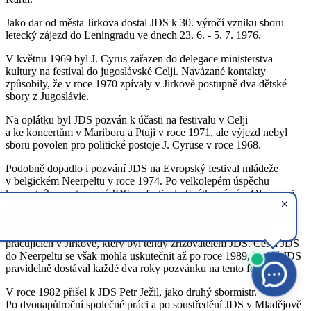
Jako dar od města Jirkova dostal JDS k 30. výročí vzniku sboru
letecký zájezd do Leningradu ve dnech 23. 6. - 5. 7. 1976.
V květnu 1969 byl J. Cyrus zařazen do delegace ministerstva
kultury na festival do jugoslávské Celji. Navázané kontakty
způsobily, že v roce 1970 zpívaly v Jirkově postupně dva dětské
sbory z Jugoslávie.
Na oplátku byl JDS pozván k účasti na festivalu v Celji
a ke koncertům v Mariboru a Ptuji v roce 1971, ale výjezd nebyl
sboru povolen pro politické postoje J. Cyruse v roce 1968.
Podobně dopadlo i pozvání JDS na Evropský festival mládeže
v belgickém Neerpeltu v roce 1974. Po velkolepém úspěchu
koncertního vystoupení JDS na festivalu Svátky písní v Olomouci
19. září 1973, ihned po koncertu přítomná členka festivalového
výboru z Neerpeltu vyslovila pozvání JDS a zajistila jeho oficiální
písemnou podobu zaslanou na ministerstvo kultury a Klubu
pracujících v Jirkově, který byl tehdy zřizovatelem JDS. Cesta JDS
do Neerpeltu se však mohla uskutečnit až po roce 1989, i když JDS
pravidelně dostával každé dva roky pozvánku na tento festival.
V roce 1982 přišel k JDS Petr Ježil, jako druhý sbormistr.
Po dvouapůlroční společné práci a po soustředění JDS v Mladějově