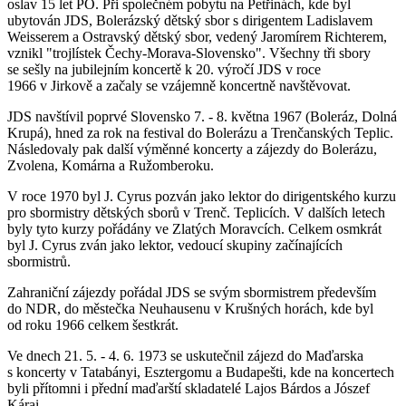
oslav 15 let PO. Při společném pobytu na Petřinách, kde byl
ubytován JDS, Bolerázský dětský sbor s dirigentem Ladislavem
Weisserem a Ostravský dětský sbor, vedený Jaromírem Richterem,
vznikl "trojlístek Čechy-Morava-Slovensko". Všechny tři sbory
se sešly na jubilejním koncertě k 20. výročí JDS v roce
1966 v Jirkově a začaly se vzájemně koncertně navštěvovat.
JDS navštívil poprvé Slovensko 7. - 8. května 1967 (Boleráz, Dolná
Krupá), hned za rok na festival do Bolerázu a Trenčanských Teplic.
Následovaly pak další výměnné koncerty a zájezdy do Bolerázu,
Zvolena, Komárna a Ružomberoku.
V roce 1970 byl J. Cyrus pozván jako lektor do dirigentského kurzu
pro sbormistry dětských sborů v Trenč. Teplicích. V dalších letech
byly tyto kurzy pořádány ve Zlatých Moravcích. Celkem osmkrát
byl J. Cyrus zván jako lektor, vedoucí skupiny začínajících
sbormistrů.
Zahraniční zájezdy pořádal JDS se svým sbormistrem především
do NDR, do městečka Neuhausenu v Krušných horách, kde byl
od roku 1966 celkem šestkrát.
Ve dnech 21. 5. - 4. 6. 1973 se uskutečnil zájezd do Maďarska
s koncerty v Tatabányi, Esztergomu a Budapešti, kde na koncertech
byli přítomni i přední maďarští skladatelé Lajos Bárdos a Jószef
Kárai.