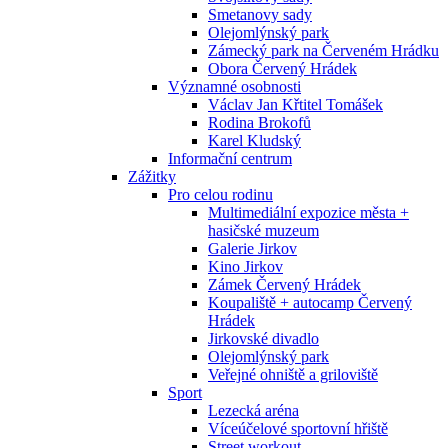
Smetanovy sady
Olejomlýnský park
Zámecký park na Červeném Hrádku
Obora Červený Hrádek
Významné osobnosti
Václav Jan Křtitel Tomášek
Rodina Brokofů
Karel Kludský
Informační centrum
Zážitky
Pro celou rodinu
Multimediální expozice města +
hasičské muzeum
Galerie Jirkov
Kino Jirkov
Zámek Červený Hrádek
Koupaliště + autocamp Červený
Hrádek
Jirkovské divadlo
Olejomlýnský park
Veřejné ohniště a griloviště
Sport
Lezecká aréna
Víceúčelové sportovní hřiště
Street workout