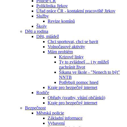
Policie ČR
Poliklinika Jirkov
Úřad práce ČR - kontaktní pracoviště Jirkov
Služby
Revize komínů
Školy
Děti a rodina
Děti, mládež
Chci sportovat, chci se bavit
Volnočasové aktivity
Mám problém
Krizové linky
Ty to zvládneš ... i ty můžeš
zachránit život
Šikana ve škole - "Nenech to být"
NNTB
Potřebuji pomoc hned
Kraje pro bezpečný internet
Rodiče
Obřady (svatby, vítání občánků)
Kraje pro bezpečný internet
Bezpečnost
Městská policie
Základní informace
Vybavení