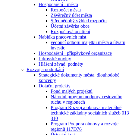
Hospodaření - město
Rozpočet města
Závěrečný účet města
Střednědobý výhled rozpočtu
Účetní závěrka obce
Rozpočtová opatření
Nabídka pracovních míst
vedoucí odboru majetku města a útvaru
investic
Hospodaření - příspěvkové organizace
Jirkovské noviny
Hlášení závad, podněty
Rozvoj a podnikání
Strategické dokumenty města, dlouhodobé
koncepty
Dotační projekty
Fond malých projektů
Národní program podpory cestovního
ruchu v regionech
Program Rozvoj a obnova materiálně
technické základny sociálních služeb 013
310
Program Podpora obnovy a rozvoje
regionů 117D76
Ústecký kraj