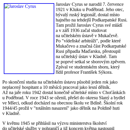
Jaroslav Cyrus se narodil 7. července
1921 v Kluku u Poděbrad. Jeho otec,
bývalý ruský legionář, dostal místo
hajného na tehdejší Podkarpatské Rusi.
Tam prožil Jaroslav Cyrus své mládí
a v září 1936 začal studovat
na učitelském ústavě v Mukačevě.
Po "vídeňské arbitráži", podle které
Mukačevo a značná část Podkarpatské
Rusi připadla Maďarsku, přestoupil
na učitelský ústav v Kladně. Tam
se poprvé setkal se sborovým zpěvem.
Zpíval ve studentském sboru, který
řídil profesor František Sýkora.
Po skončení studia na učitelském ústavu působil jeden rok jako
neplacený hospitant a 10 měsíců pracoval jako lesní dělník.
Až na jaře roku 1942 dostal konečně učitelské místo v Choťánkách
u Poděbrad. V roce 1943 se oženil, přešel do okresu Slaný a bydlel
ve Mšeci, odkud docházel na obecnou školu ve Bdíně. Školní rok
1944/45 prožil v "totálním nasazení" jako dělník na Poldině huti
v Kladně.
V květnu 1945 se přihlásil na výzvu ministerstva školství
do učitelské služby v pohraničí a již koncem května nastoupil