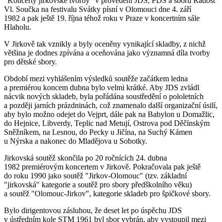
"Koncerty jirkovské tvorby" v provedení JDS, PDS a sboru Radost
Vl. Součka na festivalu Svátky písní v Olomouci dne 4. září
1982 a pak ještě 19. října téhož roku v Praze v koncertním sále
Hlaholu.
V Jirkově tak vznikly a byly oceněny vynikající skladby, z nichž
většina je dodnes zpívána a oceňována jako významná díla tvorby
pro dětské sbory.
Období mezi vyhlášením výsledků soutěže začátkem ledna
a premiérou koncem dubna bylo velmi krátké. Aby JDS zvládl
nácvik nových skladeb, byla pořádána soustředění o pololetních
a později jarních prázdninách, což znamenalo další organizační úsilí,
aby bylo možno odejet do Vejprt, dále pak na Babylon u Domažlic,
do Hejnice, Libverdy, Teplic nad Metují, Ostrova pod Děčínským
Sněžníkem, na Lesnou, do Pecky u Jičína, na Suchý Kámen
u Nýrska a nakonec do Mladějova u Sobotky.
Jirkovská soutěž skončila po 20 ročnících 24. dubna
1982 premiérovým koncertem v Jirkově. Pokračovala pak ještě
do roku 1990 jako soutěž "Jirkov-Olomouc" (tzv. základní
"jirkovská" kategorie a soutěž pro sbory předškolního věku)
a soutěž "Olomouc-Jirkov", kategorie skladeb pro špičkové sbory.
Bylo dirigentovou zásluhou, že deset let po úspěchu JDS
v ústředním kole STM 1961 byl sbor vybrán, aby vystoupil mezi