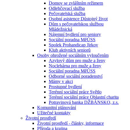
Domov se zvláštním režimem
Odlehčovací služba
Pečovatelská služba
Osobní asistence Důstojný život
Dům s pečovatelskou službou
Mládežnická
Nájemní bydlení pro seniory
Sociální poradna MěÚSS
Spolek Prohandicap Jirkov
Klub aktivních seniorů
Osoby ohrožené sociálním vyloučením
Azylový dům pro muže a ženy
Noclehárna pro muže a ženy
Sociální poradna MěÚSS
Odborné sociální poradenství
Mámy v akci
Prostupné bydlení
Terénní sociální práce Světlo
Terénní sociální práce Oblastní charita
Potravinová banka DŽBÁNSKO, z.s.
Komunitní plánování
Užitečné kontakty
Životní prostředí
Životní prostředí - články, informace
Příroda a krajina