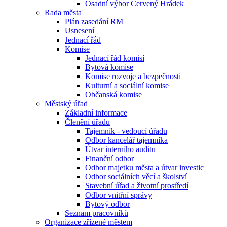
Osadní výbor Červený Hrádek
Rada města
Plán zasedání RM
Usnesení
Jednací řád
Komise
Jednací řád komisí
Bytová komise
Komise rozvoje a bezpečnosti
Kulturní a sociální komise
Občanská komise
Městský úřad
Základní informace
Členění úřadu
Tajemník - vedoucí úřadu
Odbor kancelář tajemníka
Útvar interního auditu
Finanční odbor
Odbor majetku města a útvar investic
Odbor sociálních věcí a školství
Stavební úřad a životní prostředí
Odbor vnitřní správy
Bytový odbor
Seznam pracovníků
Organizace zřízené městem