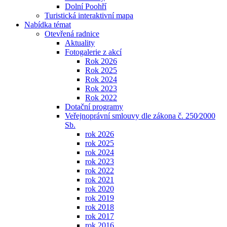
Dolní Poohří
Turistická interaktivní mapa
Nabídka témat
Otevřená radnice
Aktuality
Fotogalerie z akcí
Rok 2026
Rok 2025
Rok 2024
Rok 2023
Rok 2022
Dotační programy
Veřejnoprávní smlouvy dle zákona č. 250⁄2000
Sb.
rok 2026
rok 2025
rok 2024
rok 2023
rok 2022
rok 2021
rok 2020
rok 2019
rok 2018
rok 2017
rok 2016