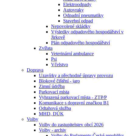
Elektroodpady
Autovraky
Odpadní pneumatiky
Stavební odpad
Nepovolené skládky
Výsledky odpadového hospodářství v
Jirkově
Plán odpadového hospodářství
Zvířata
Veterinární ambulance
Psi
Včelstvo
Doprava
Uzavírky a přechodné úpravy provozu
Blokové čištění - jaro
Zimní údržba
Parkovací místa
Vyhrazená parkovací místa - ZTP⁄P
Komunikace s dopravní značkou B1
Odtahová služba
MHD, DÚK
Volby
Volby do zastupitelstev obcí 2026
Volby - archiv
Volby do Parlamentu České republiky