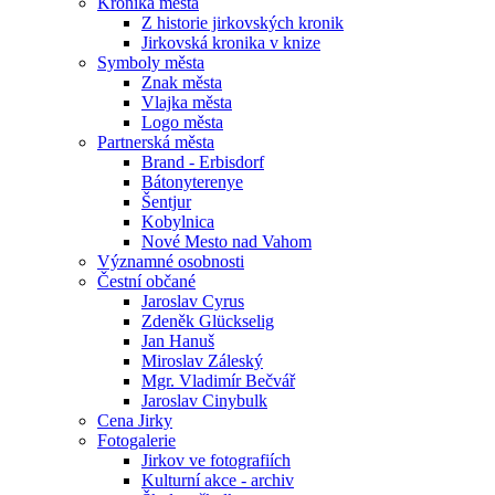
Kronika města
Z historie jirkovských kronik
Jirkovská kronika v knize
Symboly města
Znak města
Vlajka města
Logo města
Partnerská města
Brand - Erbisdorf
Bátonyterenye
Šentjur
Kobylnica
Nové Mesto nad Vahom
Významné osobnosti
Čestní občané
Jaroslav Cyrus
Zdeněk Glückselig
Jan Hanuš
Miroslav Záleský
Mgr. Vladimír Bečvář
Jaroslav Cinybulk
Cena Jirky
Fotogalerie
Jirkov ve fotografiích
Kulturní akce - archiv