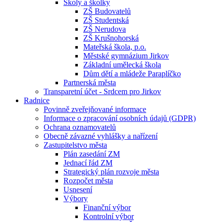
Školy a školky
ZŠ Budovatelů
ZŠ Studentská
ZŠ Nerudova
ZŠ Krušnohorská
Mateřská škola, p.o.
Městské gymnázium Jirkov
Základní umělecká škola
Dům dětí a mládeže Paraplíčko
Partnerská města
Transparetní účet - Srdcem pro Jirkov
Radnice
Povinně zveřejňované informace
Informace o zpracování osobních údajů (GDPR)
Ochrana oznamovatelů
Obecně závazné vyhlášky a nařízení
Zastupitelstvo města
Plán zasedání ZM
Jednací řád ZM
Strategický plán rozvoje města
Rozpočet města
Usnesení
Výbory
Finanční výbor
Kontrolní výbor