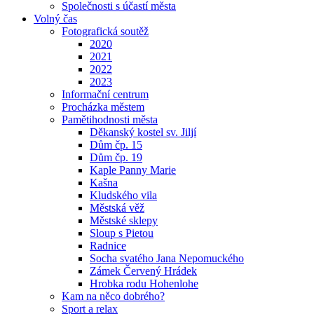
Společnosti s účastí města
Volný čas
Fotografická soutěž
2020
2021
2022
2023
Informační centrum
Procházka městem
Pamětihodnosti města
Děkanský kostel sv. Jiljí
Dům čp. 15
Dům čp. 19
Kaple Panny Marie
Kašna
Kludského vila
Městská věž
Městské sklepy
Sloup s Pietou
Radnice
Socha svatého Jana Nepomuckého
Zámek Červený Hrádek
Hrobka rodu Hohenlohe
Kam na něco dobrého?
Sport a relax