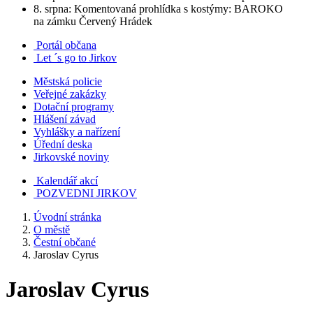
8. srpna: Komentovaná prohlídka s kostýmy: BAROKO
na zámku Červený Hrádek
Portál občana
Let ´s go to Jirkov
Městská policie
Veřejné zakázky
Dotační programy
Hlášení závad
Vyhlášky a nařízení
Úřední deska
Jirkovské noviny
Kalendář akcí
POZVEDNI JIRKOV
Úvodní stránka
O městě
Čestní občané
Jaroslav Cyrus
Jaroslav Cyrus