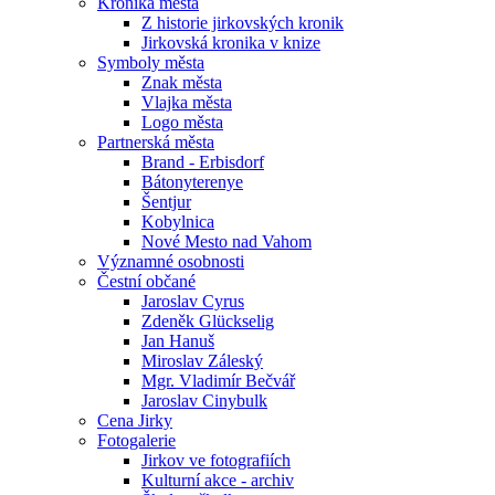
Kronika města
Z historie jirkovských kronik
Jirkovská kronika v knize
Symboly města
Znak města
Vlajka města
Logo města
Partnerská města
Brand - Erbisdorf
Bátonyterenye
Šentjur
Kobylnica
Nové Mesto nad Vahom
Významné osobnosti
Čestní občané
Jaroslav Cyrus
Zdeněk Glückselig
Jan Hanuš
Miroslav Záleský
Mgr. Vladimír Bečvář
Jaroslav Cinybulk
Cena Jirky
Fotogalerie
Jirkov ve fotografiích
Kulturní akce - archiv