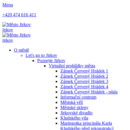
Menu
+420 474 616 411
jirkov
jirkov
O městě
Let's go to Jirkov
Poznejte Jirkov
Virtuální prohlídky města
Zámek Červený Hrádek 1
Zámek Červený Hrádek 2
Zámek Červený Hrádek 3
Zámek Červený Hrádek 4
Zámek Červený Hrádek - půda
Informační centrum
Městská věž
Městské sklepy
Jirkovské divadlo
Kludského vila
Maringotka principála Karla
Kludského před rekonstrukcí