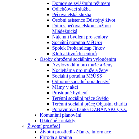
Domov se zvláštním režimem
Odlehčovací služba
Pečovatelská služba
Osobní asistence Důstojný život
Dům s pečovatelskou službou
Mládežnická
Nájemní bydlení pro seniory
Sociální poradna MěÚSS
Spolek Prohandicap Jirkov
Klub aktivních seniorů
Osoby ohrožené sociálním vyloučením
Azylový dům pro muže a ženy
Noclehárna pro muže a ženy
Sociální poradna MěÚSS
Odborné sociální poradenství
Mámy v akci
Prostupné bydlení
Terénní sociální práce Světlo
Terénní sociální práce Oblastní charita
Potravinová banka DŽBÁNSKO, z.s.
Komunitní plánování
Užitečné kontakty
Životní prostředí
Životní prostředí - články, informace
Příroda a krajina