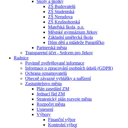
Školy a školky
ZŠ Budovatelů
ZŠ Studentská
ZŠ Nerudova
ZŠ Krušnohorská
Mateřská škola, p.o.
Městské gymnázium Jirkov
Základní umělecká škola
Dům dětí a mládeže Paraplíčko
Partnerská města
Transparetní účet - Srdcem pro Jirkov
Radnice
Povinně zveřejňované informace
Informace o zpracování osobních údajů (GDPR)
Ochrana oznamovatelů
Obecně závazné vyhlášky a nařízení
Zastupitelstvo města
Plán zasedání ZM
Jednací řád ZM
Strategický plán rozvoje města
Rozpočet města
Usnesení
Výbory
Finanční výbor
Kontrolní výbor