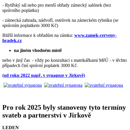
- Rytířský sál nebo pro menší obřady zámecký salónek (bez
správního poplatku)
- zámecká zahrada, nádvoří, ostrůvek na zámeckém rybníku (se
správním poplatkem 3000 Kč)
Bližší informace k obřadům na zámku:
www.zamek-cerveny-
hradek.cz
na jiném vhodném místě
nebo v jiný čas - vždy po konzultaci s matrikářkami MěÚ - v těchto
případech činí správní poplatek 3000 Kč.
(od roku 2022 např. v synagoze v Jirkově)
Pro rok 2025 byly stanoveny tyto termíny
svateb a partnerství v Jirkově
LEDEN