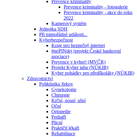
Prevence kriminality
Prevence kriminality - fotogalerie
Prevence kriminality - akce do roku
2022
Kamerový systém
Jednotka SDH
Při mimořádné události...
Kyberbezpečnost
Kraje pro bezpečný internet
#nePINdej (projekt České bankovní
asociace)
Prevence v kyber! (MVČR)
Projekt Kyber tabu (NÚKIB)
Kyber pohádky pro předškoláky (NÚKIB)
Zdravotnictví
Poliklinika Jirkov
Gynekologie
Chirurgie
Krční, nosní, ušní
Oční
Ortopedie
Pediatři
Plicní
Praktičtí lékaři
Rehabilitace