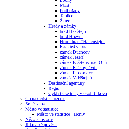
Louny
Most
Podbořany
Teplice
Žatec
Hrady a zámky
hrad Hasištejn
hrad Hněvín
Horní hrad "Hauenštejn"
Kadaňský hrad
zámek Duchcov
zámek Jezeří
zámek Klášterec nad Ohří
zámek Krásný Dvůr
zámek Ploskovice
zámek Valdštejnů
Destinační agentury
Region
Cyklistické trasy v okolí Jirkova
Charakteristika území
Současnost
Město ve statistice
Město ve statistice - archiv
Něco z historie
Jirkovské pověsti