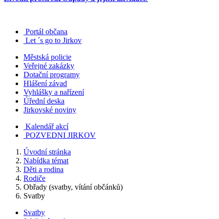
Portál občana
Let ´s go to Jirkov
Městská policie
Veřejné zakázky
Dotační programy
Hlášení závad
Vyhlášky a nařízení
Úřední deska
Jirkovské noviny
Kalendář akcí
POZVEDNI JIRKOV
Úvodní stránka
Nabídka témat
Děti a rodina
Rodiče
Obřady (svatby, vítání občánků)
Svatby
Svatby