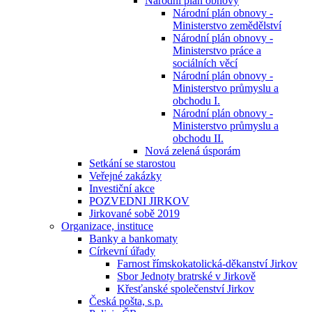
Národní plán obnovy
Národní plán obnovy -
Ministerstvo zemědělství
Národní plán obnovy -
Ministerstvo práce a
sociálních věcí
Národní plán obnovy -
Ministerstvo průmyslu a
obchodu I.
Národní plán obnovy -
Ministerstvo průmyslu a
obchodu II.
Nová zelená úsporám
Setkání se starostou
Veřejné zakázky
Investiční akce
POZVEDNI JIRKOV
Jirkované sobě 2019
Organizace, instituce
Banky a bankomaty
Církevní úřady
Farnost římskokatolická-děkanství Jirkov
Sbor Jednoty bratrské v Jirkově
Křesťanské společenství Jirkov
Česká pošta, s.p.