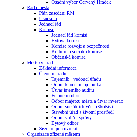
Osadní výbor Červený Hrádek
Rada města
Plán zasedání RM
Usnesení
Jednací řád
Komise
Jednací řád komisí
Bytová komise
Komise rozvoje a bezpečnosti
Kulturní a sociální komise
Občanská komise
Městský úřad
Základní informace
Členění úřadu
Tajemník - vedoucí úřadu
Odbor kancelář tajemníka
Útvar interního auditu
Finanční odbor
Odbor majetku města a útvar investic
Odbor sociálních věcí a školství
Stavební úřad a životní prostředí
Odbor vnitřní správy
Bytový odbor
Seznam pracovníků
Organizace zřízené městem