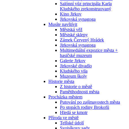
Salónní vůz principála Karla
Kludského zrekonstruovaný
Kino Jirkov
Jirkovská synagoga
Musíte navštívit
Městská věž
Městské sklepy
Zámek Červený Hrádek
Jirkovská synagoga
Multimediální expozice města +
hasičské muzeum
Galerie Jirkov
Jirkovské divadlo
Kludského vila
Muzeum školy
Historie města
Z historie o městě
Pamětihodnosti města
Procházka městem
Putování po zajímavostech města
Po stopách rodiny Brokofů
Hledá se kmotr
Příroda ve městě
Telšské údolí
Svojsíkovy sady