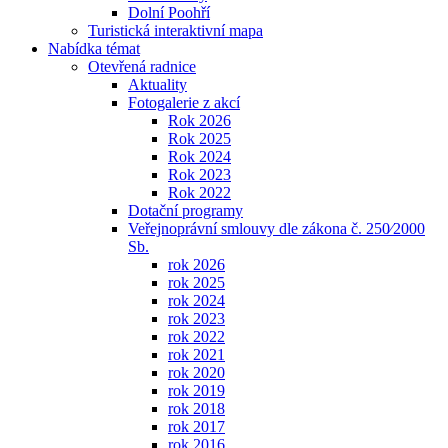
Dolní Poohří
Turistická interaktivní mapa
Nabídka témat
Otevřená radnice
Aktuality
Fotogalerie z akcí
Rok 2026
Rok 2025
Rok 2024
Rok 2023
Rok 2022
Dotační programy
Veřejnoprávní smlouvy dle zákona č. 250⁄2000
Sb.
rok 2026
rok 2025
rok 2024
rok 2023
rok 2022
rok 2021
rok 2020
rok 2019
rok 2018
rok 2017
rok 2016