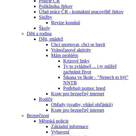
Policie ČR
Poliklinika Jirkov
Úřad práce ČR - kontaktní pracoviště Jirkov
Služby
Revize komínů
Školy
Děti a rodina
Děti, mládež
Chci sportovat, chci se bavit
Volnočasové aktivity
Mám problém
Krizové linky
Ty to zvládneš ... i ty můžeš
zachránit život
Šikana ve škole - "Nenech to být"
NNTB
Potřebuji pomoc hned
Kraje pro bezpečný internet
Rodiče
Obřady (svatby, vítání občánků)
Kraje pro bezpečný internet
Bezpečnost
Městská policie
Základní informace
Vybavení