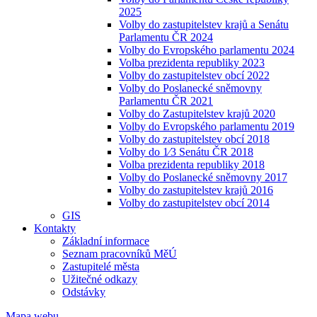
2025
Volby do zastupitelstev krajů a Senátu
Parlamentu ČR 2024
Volby do Evropského parlamentu 2024
Volba prezidenta republiky 2023
Volby do zastupitelstev obcí 2022
Volby do Poslanecké sněmovny
Parlamentu ČR 2021
Volby do Zastupitelstev krajů 2020
Volby do Evropského parlamentu 2019
Volby do zastupitelstev obcí 2018
Volby do 1⁄3 Senátu ČR 2018
Volba prezidenta republiky 2018
Volby do Poslanecké sněmovny 2017
Volby do zastupitelstev krajů 2016
Volby do zastupitelstev obcí 2014
GIS
Kontakty
Základní informace
Seznam pracovníků MěÚ
Zastupitelé města
Užitečné odkazy
Odstávky
Mapa webu