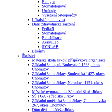
Rentgen
Stomatologové
Urologie
Vyšetření osteoporózy
Lékařská pohotovost
Další zdravotnická zařízení
Pediatři
Stomatologové
Rehabilitace
AeskuLab
SYNLAB
Lékárny
Školství
Mateřská škola Jirkov, příspěvková organizace
Základní škola, ul. Budovatelů 1563, okres
Chomutov
Základní škola Jirkov, Studentská 1427, okres
Chomutov
Základní škola Jirkov, Nerudova 1151, okres
Chomutov
Městské gymnázium a Základní škola Jirkov
SŠ TGA - středisko Jirkov
Základní umělecká škola Jirkov, Chomutovská
267, okres Chomutov
Dům dětí a mládeže Jirkov