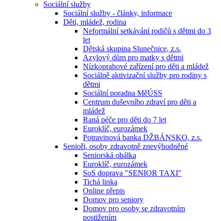
Sociální služby
Sociální služby - články, informace
Děti, mládež, rodina
Neformální setkávání rodičů s dětmi do 3
let
Dětská skupina Slunečnice, z.s.
Azylový dům pro matky s dětmi
Nízkoprahové zařízení pro děti a mládež
Sociálně aktivizační služby pro rodiny s
dětmi
Sociální poradna MěÚSS
Centrum duševního zdraví pro děti a
mládež
Raná péče pro děti do 7 let
Euroklíč, eurozámek
Potravinová banka DŽBÁNSKO, z.s.
Senioři, osoby zdravotně znevýhodněné
Seniorská obálka
Euroklíč, eurozámek
SoS doprava "SENIOR TAXI"
Tichá linka
Online přepis
Domov pro seniory
Domov pro osoby se zdravotním
postižením