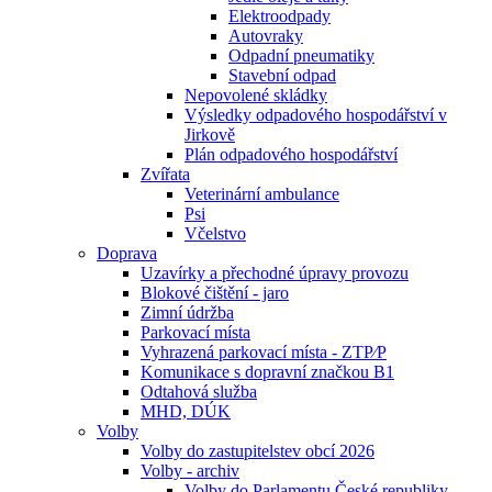
Elektroodpady
Autovraky
Odpadní pneumatiky
Stavební odpad
Nepovolené skládky
Výsledky odpadového hospodářství v
Jirkově
Plán odpadového hospodářství
Zvířata
Veterinární ambulance
Psi
Včelstvo
Doprava
Uzavírky a přechodné úpravy provozu
Blokové čištění - jaro
Zimní údržba
Parkovací místa
Vyhrazená parkovací místa - ZTP⁄P
Komunikace s dopravní značkou B1
Odtahová služba
MHD, DÚK
Volby
Volby do zastupitelstev obcí 2026
Volby - archiv
Volby do Parlamentu České republiky