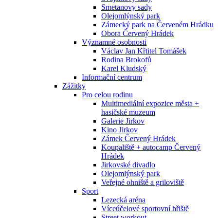
Smetanovy sady
Olejomlýnský park
Zámecký park na Červeném Hrádku
Obora Červený Hrádek
Významné osobnosti
Václav Jan Křtitel Tomášek
Rodina Brokofů
Karel Kludský
Informační centrum
Zážitky
Pro celou rodinu
Multimediální expozice města +
hasičské muzeum
Galerie Jirkov
Kino Jirkov
Zámek Červený Hrádek
Koupaliště + autocamp Červený
Hrádek
Jirkovské divadlo
Olejomlýnský park
Veřejné ohniště a griloviště
Sport
Lezecká aréna
Víceúčelové sportovní hřiště
Street workout