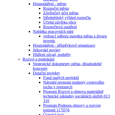
Hospodaření - město
Rozpočet města
Závěrečný účet města
Střednědobý výhled rozpočtu
Účetní závěrka obce
Rozpočtová opatření
Nabídka pracovních míst
vedoucí odboru majetku města a útvaru
investic
Hospodaření - příspěvkové organizace
Jirkovské noviny
Hlášení závad, podněty
Rozvoj a podnikání
Strategické dokumenty města, dlouhodobé
koncepty
Dotační projekty
Fond malých projektů
Národní program podpory cestovního
ruchu v regionech
Program Rozvoj a obnova materiálně
technické základny sociálních služeb 013
310
Program Podpora obnovy a rozvoje
regionů 117D76
Ústecký kraj