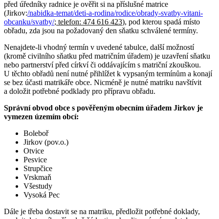
před úředníky radnice je ověřit si na příslušné matrice
(Jirkov:
/nabidka-temat/deti-a-rodina/rodice/obrady-svatby-vitani-
obcanku/svatby/
; telefon: 474 616 423
), pod kterou spadá místo
obřadu, zda jsou na požadovaný den sňatku schválené termíny.
Nenajdete-li vhodný termín v uvedené tabulce, další možností
(kromě civilního sňatku před matričním úřadem) je uzavření sňatku
nebo partnerství před církví či oddávajícím s matriční zkouškou.
U těchto obřadů není nutné přihlížet k vypsaným termínům a konají
se bez účasti matrikáře obce. Nicméně je nutné matriku navštívit
a doložit potřebné podklady pro přípravu obřadu.
Správní obvod obce s pověřeným obecním úřadem Jirkov je
vymezen územím obcí:
Boleboř
Jirkov (pov.o.)
Otvice
Pesvice
Strupčice
Vrskmaň
Všestudy
Vysoká Pec
Dále je třeba dostavit se na matriku, předložit potřebné doklady,