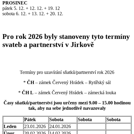
PROSINEC
pátek 5. 12. + 12. 12. + 19. 12
sobota 6. 12. + 13. 12. + 20. 12.
Pro rok 2026 byly stanoveny tyto termíny
svateb a partnerství v Jirkově
Termíny pro uzavírání sňatků/partnerství rok 2026
*
ČH
– zámek Červený Hrádek – Rytířský sál
*
ČH L
– zámek Červený Hrádek – zámecká louka
Časy sňatků/partnerství jsou určeny mezi 9.00 – 15.00 hodinou
tak, aby na sebe jednotlivě navazovaly
Pátek
Sobota
Sobota
Sobota
Leden
23.01.2026
24.01.2026
Únor
20.02.2026
14.02.2026