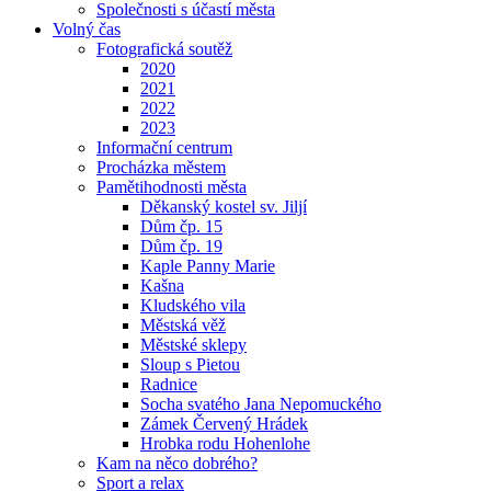
Společnosti s účastí města
Volný čas
Fotografická soutěž
2020
2021
2022
2023
Informační centrum
Procházka městem
Pamětihodnosti města
Děkanský kostel sv. Jiljí
Dům čp. 15
Dům čp. 19
Kaple Panny Marie
Kašna
Kludského vila
Městská věž
Městské sklepy
Sloup s Pietou
Radnice
Socha svatého Jana Nepomuckého
Zámek Červený Hrádek
Hrobka rodu Hohenlohe
Kam na něco dobrého?
Sport a relax