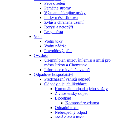
Péče o zeleň
Památné stromy
Významné krajiné prvky
Parky města Jirkova
Zvláště chráněná uzemí
Rorýsi a netopýři
Lesy města
Voda
Vodní toky
Vodní nádrže
Povodňový plán
Ovzduší
Územní plán snižování emisí a imisí pro
města Jirkov a Chomutov
Informace o kvalitě ovzduší
Odpadové hospodářství
Předcházení vzniků odpadů
Odpady a jejich likvidace
Komunální odpad a jeho složky
Živnostenský odpad
Bioodpad
Kompostéry zdarma
Odpadní textil
Nebezpečný odpad
Jedlé oleje a tuky