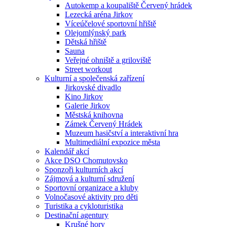
Autokemp a koupaliště Červený hrádek
Lezecká aréna Jirkov
Víceúčelové sportovní hřiště
Olejomlýnský park
Dětská hřiště
Sauna
Veřejné ohniště a griloviště
Street workout
Kulturní a společenská zařízení
Jirkovské divadlo
Kino Jirkov
Galerie Jirkov
Městská knihovna
Zámek Červený Hrádek
Muzeum hasičství a interaktivní hra
Multimediální expozice města
Kalendář akcí
Akce DSO Chomutovsko
Sponzoři kulturních akcí
Zájmová a kulturní sdružení
Sportovní organizace a kluby
Volnočasové aktivity pro děti
Turistika a cykloturistika
Destinační agentury
Krušné hory