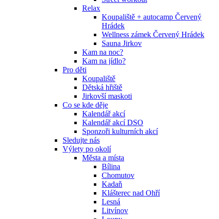
Relax
Koupaliště + autocamp Červený
Hrádek
Wellness zámek Červený Hrádek
Sauna Jirkov
Kam na noc?
Kam na jídlo?
Pro děti
Koupaliště
Dětská hřiště
Jirkovší maskoti
Co se kde děje
Kalendář akcí
Kalendář akcí DSO
Sponzoři kulturních akcí
Sledujte nás
Výlety po okolí
Města a místa
Bílina
Chomutov
Kadaň
Klášterec nad Ohří
Lesná
Litvínov