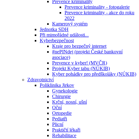
Prevence kriminality
Prevence kriminality - fotogalerie
Prevence kriminality - akce do roku
2022
Kamerový systém
Jednotka SDH
Při mimořádné události...
Kyberbezpečnost
Kraje pro bezpečný internet
#nePINdej (projekt České bankovní
asociace)
Prevence v kyber! (MVČR)
Projekt Kyber tabu (NÚKIB)
Kyber pohádky pro předškoláky (NÚKIB)
Zdravotnictví
Poliklinika Jirkov
Gynekologie
Chirurgie
Krční, nosní, ušní
Oční
Ortopedie
Pediatři
Plicní
Praktičtí lékaři
Rehabilitace