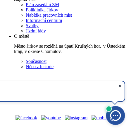
Plán zasedání ZM
Poliklinika Jirkov
Nabídka pracovních míst
Informační centrum
Svatby
Jízdní řády
O městě
Město Jirkov se rozléhá na úpatí Krušných hor, v Ústeckém
kraji, v okrese Chomutov.
Současnost
Něco z historie