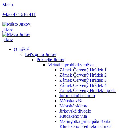
Menu
+420 474 616 411
jirkov
jirkov
O městě
Let's go to Jirkov
Poznejte Jirkov
Virtuální prohlídky města
Zámek Červený Hrádek 1
Zámek Červený Hrádek 2
Zámek Červený Hrádek 3
Zámek Červený Hrádek 4
Zámek Červený Hrádek - půda
Informační centrum
Městská věž
Městské sklepy
Jirkovské divadlo
Kludského vila
Maringotka principála Karla
Kludského před rekonstrukcí