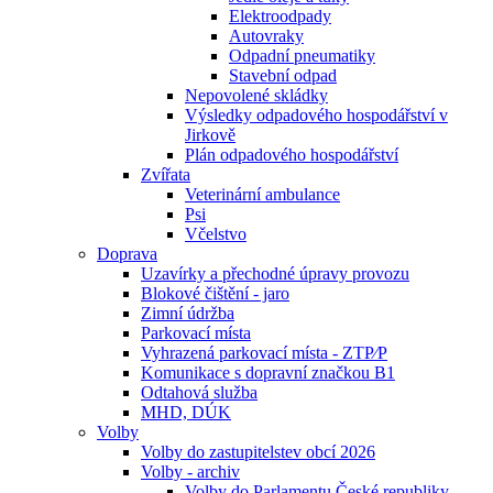
Elektroodpady
Autovraky
Odpadní pneumatiky
Stavební odpad
Nepovolené skládky
Výsledky odpadového hospodářství v
Jirkově
Plán odpadového hospodářství
Zvířata
Veterinární ambulance
Psi
Včelstvo
Doprava
Uzavírky a přechodné úpravy provozu
Blokové čištění - jaro
Zimní údržba
Parkovací místa
Vyhrazená parkovací místa - ZTP⁄P
Komunikace s dopravní značkou B1
Odtahová služba
MHD, DÚK
Volby
Volby do zastupitelstev obcí 2026
Volby - archiv
Volby do Parlamentu České republiky