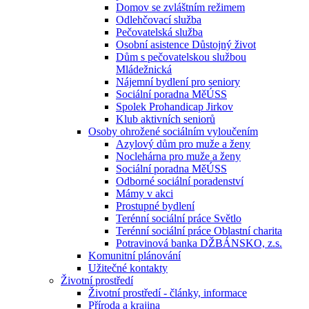
Domov se zvláštním režimem
Odlehčovací služba
Pečovatelská služba
Osobní asistence Důstojný život
Dům s pečovatelskou službou
Mládežnická
Nájemní bydlení pro seniory
Sociální poradna MěÚSS
Spolek Prohandicap Jirkov
Klub aktivních seniorů
Osoby ohrožené sociálním vyloučením
Azylový dům pro muže a ženy
Noclehárna pro muže a ženy
Sociální poradna MěÚSS
Odborné sociální poradenství
Mámy v akci
Prostupné bydlení
Terénní sociální práce Světlo
Terénní sociální práce Oblastní charita
Potravinová banka DŽBÁNSKO, z.s.
Komunitní plánování
Užitečné kontakty
Životní prostředí
Životní prostředí - články, informace
Příroda a krajina