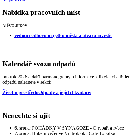
Nabídka pracovních míst
Město Jirkov
vedoucí odboru majetku města a útvaru investic
Kalendář svozu odpadů
pro rok 2026 a další harmonogramy a informace k likvidaci a třídění
odpadů naleznete v sekci:
Životní prostředí/Odpady a jejich likvidace/
Nenechte si ujít
6. srpna: POHÁDKY V SYNAGOZE - O rybáři a rybce
7. srpna: Hubení večer ve Vnitrobloku Cafe Topofka