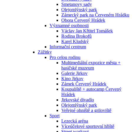
Smetanovy sady
Olejomlýnský park
Zámecký park na Červeném Hrádku
Obora Červený Hrádek
Významné osobnosti
Václav Jan Křtitel Tomášek
Rodina Brokofů
Karel Kludský
Informační centrum
Zážitky
Pro celou rodinu
Multimediální expozice města +
hasičské muzeum
Galerie Jirkov
Kino Jirkov
Zámek Červený Hrádek
Koupaliště + autocamp Červený
Hrádek
Jirkovské divadlo
Olejomlýnský park
Veřejné ohniště a griloviště
Sport
Lezecká aréna
Víceúčelové sportovní hřiště
Street workout