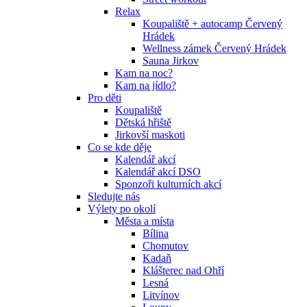
Relax
Koupaliště + autocamp Červený
Hrádek
Wellness zámek Červený Hrádek
Sauna Jirkov
Kam na noc?
Kam na jídlo?
Pro děti
Koupaliště
Dětská hřiště
Jirkovší maskoti
Co se kde děje
Kalendář akcí
Kalendář akcí DSO
Sponzoři kulturních akcí
Sledujte nás
Výlety po okolí
Města a místa
Bílina
Chomutov
Kadaň
Klášterec nad Ohří
Lesná
Litvínov