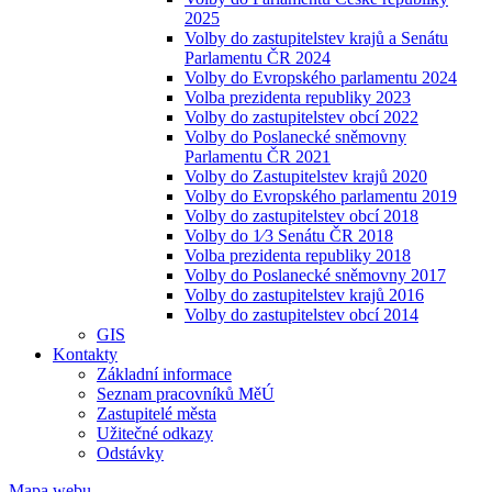
2025
Volby do zastupitelstev krajů a Senátu
Parlamentu ČR 2024
Volby do Evropského parlamentu 2024
Volba prezidenta republiky 2023
Volby do zastupitelstev obcí 2022
Volby do Poslanecké sněmovny
Parlamentu ČR 2021
Volby do Zastupitelstev krajů 2020
Volby do Evropského parlamentu 2019
Volby do zastupitelstev obcí 2018
Volby do 1⁄3 Senátu ČR 2018
Volba prezidenta republiky 2018
Volby do Poslanecké sněmovny 2017
Volby do zastupitelstev krajů 2016
Volby do zastupitelstev obcí 2014
GIS
Kontakty
Základní informace
Seznam pracovníků MěÚ
Zastupitelé města
Užitečné odkazy
Odstávky
Mapa webu