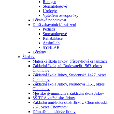
Rentgen
Stomatologové
Urologie
Vyšetření osteoporózy
Lékařská pohotovost
Další zdravotnická zařízení
Pediatři
Stomatologové
Rehabilitace
AeskuLab
SYNLAB
Lékárny
Školství
Mateřská škola Jirkov, příspěvková organizace
Základní škola, ul. Budovatelů 1563, okres
Chomutov
Základní škola Jirkov, Studentská 1427, okres
Chomutov
Základní škola Jirkov, Nerudova 1151, okres
Chomutov
Městské gymnázium a Základní škola Jirkov
SŠ TGA - středisko Jirkov
Základní umělecká škola Jirkov, Chomutovská
267, okres Chomutov
Dům dětí a mládeže Jirkov