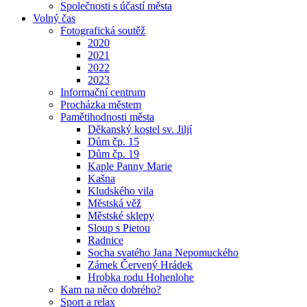
Společnosti s účastí města
Volný čas
Fotografická soutěž
2020
2021
2022
2023
Informační centrum
Procházka městem
Pamětihodnosti města
Děkanský kostel sv. Jiljí
Dům čp. 15
Dům čp. 19
Kaple Panny Marie
Kašna
Kludského vila
Městská věž
Městské sklepy
Sloup s Pietou
Radnice
Socha svatého Jana Nepomuckého
Zámek Červený Hrádek
Hrobka rodu Hohenlohe
Kam na něco dobrého?
Sport a relax