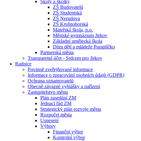
Školy a školky
ZŠ Budovatelů
ZŠ Studentská
ZŠ Nerudova
ZŠ Krušnohorská
Mateřská škola, p.o.
Městské gymnázium Jirkov
Základní umělecká škola
Dům dětí a mládeže Paraplíčko
Partnerská města
Transparetní účet - Srdcem pro Jirkov
Radnice
Povinně zveřejňované informace
Informace o zpracování osobních údajů (GDPR)
Ochrana oznamovatelů
Obecně závazné vyhlášky a nařízení
Zastupitelstvo města
Plán zasedání ZM
Jednací řád ZM
Strategický plán rozvoje města
Rozpočet města
Usnesení
Výbory
Finanční výbor
Kontrolní výbor