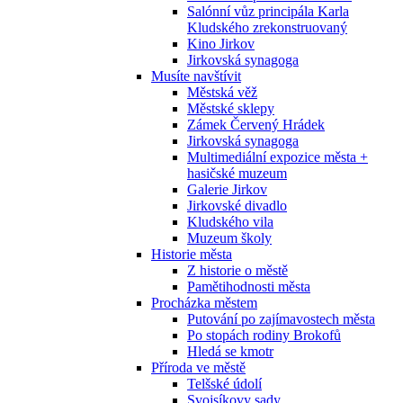
Salónní vůz principála Karla
Kludského zrekonstruovaný
Kino Jirkov
Jirkovská synagoga
Musíte navštívit
Městská věž
Městské sklepy
Zámek Červený Hrádek
Jirkovská synagoga
Multimediální expozice města +
hasičské muzeum
Galerie Jirkov
Jirkovské divadlo
Kludského vila
Muzeum školy
Historie města
Z historie o městě
Pamětihodnosti města
Procházka městem
Putování po zajímavostech města
Po stopách rodiny Brokofů
Hledá se kmotr
Příroda ve městě
Telšské údolí
Svojsíkovy sady