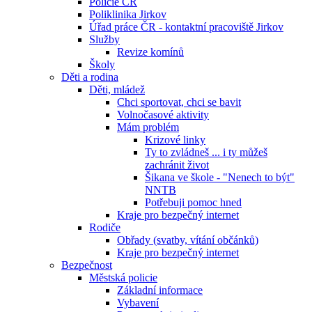
Policie ČR
Poliklinika Jirkov
Úřad práce ČR - kontaktní pracoviště Jirkov
Služby
Revize komínů
Školy
Děti a rodina
Děti, mládež
Chci sportovat, chci se bavit
Volnočasové aktivity
Mám problém
Krizové linky
Ty to zvládneš ... i ty můžeš
zachránit život
Šikana ve škole - "Nenech to být"
NNTB
Potřebuji pomoc hned
Kraje pro bezpečný internet
Rodiče
Obřady (svatby, vítání občánků)
Kraje pro bezpečný internet
Bezpečnost
Městská policie
Základní informace
Vybavení