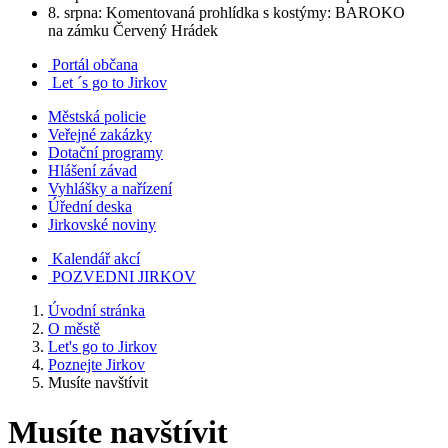
8. srpna: Komentovaná prohlídka s kostýmy: BAROKO
na zámku Červený Hrádek
Portál občana
Let ´s go to Jirkov
Městská policie
Veřejné zakázky
Dotační programy
Hlášení závad
Vyhlášky a nařízení
Úřední deska
Jirkovské noviny
Kalendář akcí
POZVEDNI JIRKOV
Úvodní stránka
O městě
Let's go to Jirkov
Poznejte Jirkov
Musíte navštívit
Musíte navštívit