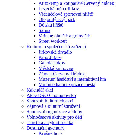
Autokemp a koupaliště Červený hrádek
Lezecká aréna Jirkov
Víceúčelové sportovní hřiště
Olejomlýnský park
Dětská hřiště
Sauna
Veřejné ohniště a griloviště
Street workout
Kulturní a společenská zařízení
Jirkovské divadlo
Kino Jirkov
Galerie Jirkov
Městská knihovna
Zámek Červený Hrádek
Muzeum hasičství a interaktivní hra
Multimediální expozice města
Kalendář akcí
Akce DSO Chomutovsko
Sponzoři kulturních akcí
Zájmová a kulturní sdružení
Sportovní organizace a kluby
Volnočasové aktivity pro děti
Turistika a cykloturistika
Destinační agentury
Krušné hory