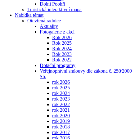
Dolní Poohří
Turistická interaktivní mapa
Nabídka témat
Otevřená radnice
Aktuality
Fotogalerie z akcí
Rok 2026
Rok 2025
Rok 2024
Rok 2023
Rok 2022
Dotační programy
Veřejnoprávní smlouvy dle zákona č. 250⁄2000
Sb.
rok 2026
rok 2025
rok 2024
rok 2023
rok 2022
rok 2021
rok 2020
rok 2019
rok 2018
rok 2017
rok 2016