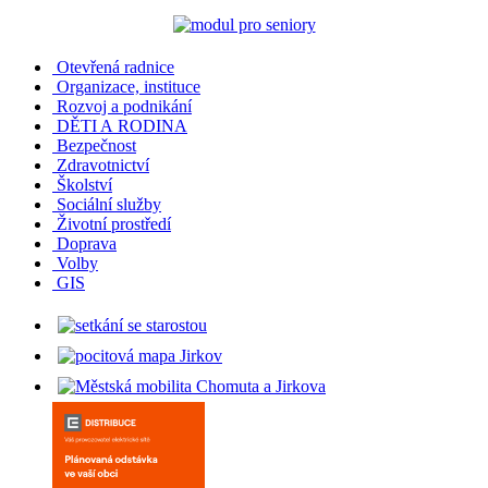
Otevřená radnice
Organizace, instituce
Rozvoj a podnikání
DĚTI A RODINA
Bezpečnost
Zdravotnictví
Školství
Sociální služby
Životní prostředí
Doprava
Volby
GIS