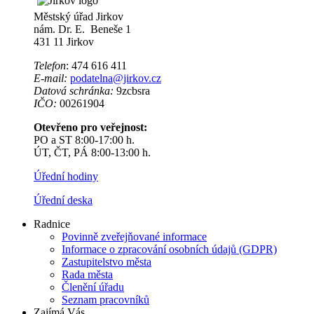
Městský úřad Jirkov
nám. Dr. E. Beneše 1
431 11 Jirkov
Telefon
: 474 616 411
E-mail:
podatelna@jirkov.cz
Datová schránka:
9zcbsra
IČO:
00261904
Otevřeno pro veřejnost:
PO a ST 8:00-17:00 h.
ÚT, ČT, PÁ 8:00-13:00 h.
Úřední hodiny
Úřední deska
Radnice
Povinně zveřejňované informace
Informace o zpracování osobních údajů (GDPR)
Zastupitelstvo města
Rada města
Členění úřadu
Seznam pracovníků
Zajímá Vás