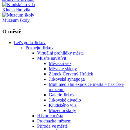
Kludského vila
Muzeum školy
O městě
Let's go to Jirkov
Poznejte Jirkov
Virtuální prohlídky města
Musíte navštívit
Městská věž
Městské sklepy
Zámek Červený Hrádek
Jirkovská synagoga
Multimediální expozice města + hasičské
muzeum
Galerie Jirkov
Jirkovské divadlo
Kludského vila
Muzeum školy
Historie města
Procházka městem
Příroda ve městě