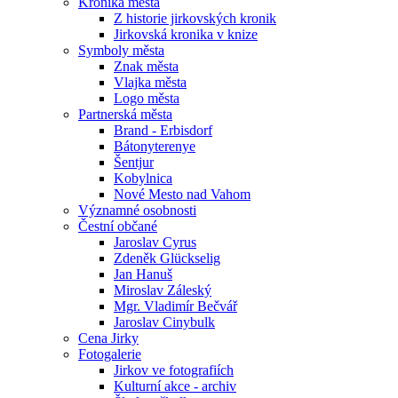
Kronika města
Z historie jirkovských kronik
Jirkovská kronika v knize
Symboly města
Znak města
Vlajka města
Logo města
Partnerská města
Brand - Erbisdorf
Bátonyterenye
Šentjur
Kobylnica
Nové Mesto nad Vahom
Významné osobnosti
Čestní občané
Jaroslav Cyrus
Zdeněk Glückselig
Jan Hanuš
Miroslav Záleský
Mgr. Vladimír Bečvář
Jaroslav Cinybulk
Cena Jirky
Fotogalerie
Jirkov ve fotografiích
Kulturní akce - archiv