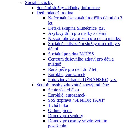
Sociální služby
Sociální služby - články, informace
Děti, mládež, rodina
Neformální setkávání rodičů s dětmi do 3
let
Dětská skupina Slunečnice, z.s.
Azylový dům pro matky s dětmi
Nízkoprahové zařízení pro děti a mládež
Sociálně aktivizační služby pro rodiny s
dětmi
Sociální poradna MěÚSS
Centrum duševního zdraví pro děti a
mládež
Raná péče pro děti do 7 let
Euroklíč, eurozámek
Potravinová banka DŽBÁNSKO, z.s.
Senioři, osoby zdravotně znevýhodněné
Seniorská obálka
Euroklíč, eurozámek
SoS doprava "SENIOR TAXI"
Tichá linka
Online přepis
Domov pro seniory
Domov pro osoby se zdravotním
postižením