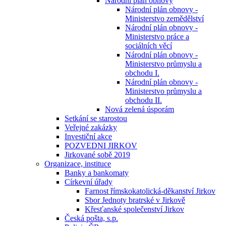
Národní plán obnovy
Národní plán obnovy -
Ministerstvo zemědělství
Národní plán obnovy -
Ministerstvo práce a
sociálních věcí
Národní plán obnovy -
Ministerstvo průmyslu a
obchodu I.
Národní plán obnovy -
Ministerstvo průmyslu a
obchodu II.
Nová zelená úsporám
Setkání se starostou
Veřejné zakázky
Investiční akce
POZVEDNI JIRKOV
Jirkované sobě 2019
Organizace, instituce
Banky a bankomaty
Církevní úřady
Farnost římskokatolická-děkanství Jirkov
Sbor Jednoty bratrské v Jirkově
Křesťanské společenství Jirkov
Česká pošta, s.p.