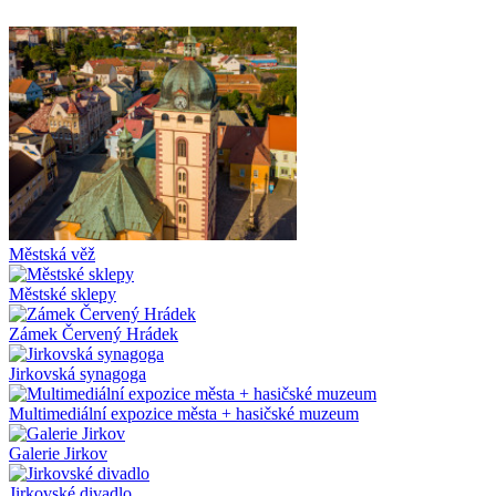
Městská věž
Městské sklepy
Zámek Červený Hrádek
Jirkovská synagoga
Multimediální expozice města + hasičské muzeum
Galerie Jirkov
Jirkovské divadlo