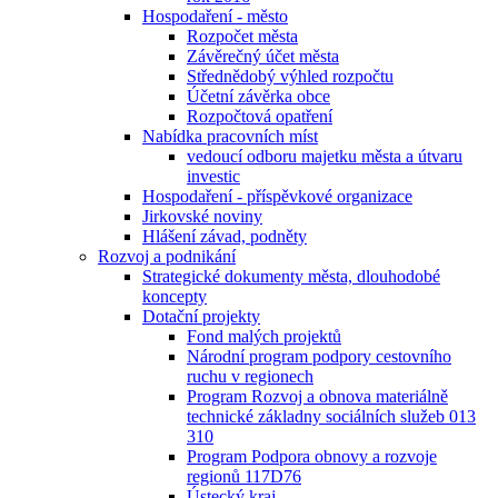
Hospodaření - město
Rozpočet města
Závěrečný účet města
Střednědobý výhled rozpočtu
Účetní závěrka obce
Rozpočtová opatření
Nabídka pracovních míst
vedoucí odboru majetku města a útvaru
investic
Hospodaření - příspěvkové organizace
Jirkovské noviny
Hlášení závad, podněty
Rozvoj a podnikání
Strategické dokumenty města, dlouhodobé
koncepty
Dotační projekty
Fond malých projektů
Národní program podpory cestovního
ruchu v regionech
Program Rozvoj a obnova materiálně
technické základny sociálních služeb 013
310
Program Podpora obnovy a rozvoje
regionů 117D76
Ústecký kraj