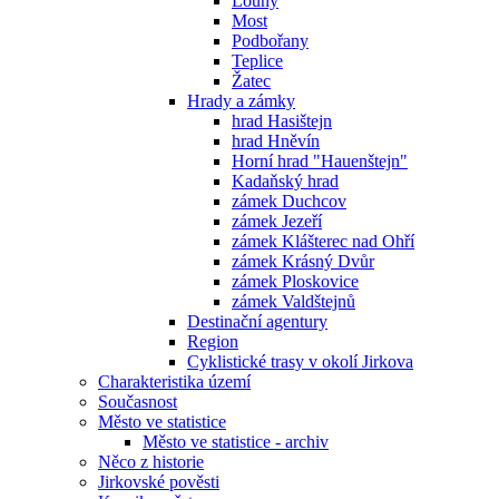
Louny
Most
Podbořany
Teplice
Žatec
Hrady a zámky
hrad Hasištejn
hrad Hněvín
Horní hrad "Hauenštejn"
Kadaňský hrad
zámek Duchcov
zámek Jezeří
zámek Klášterec nad Ohří
zámek Krásný Dvůr
zámek Ploskovice
zámek Valdštejnů
Destinační agentury
Region
Cyklistické trasy v okolí Jirkova
Charakteristika území
Současnost
Město ve statistice
Město ve statistice - archiv
Něco z historie
Jirkovské pověsti