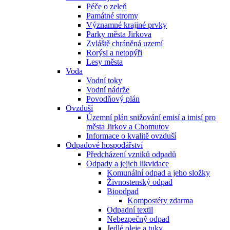
Péče o zeleň
Památné stromy
Významné krajiné prvky
Parky města Jirkova
Zvláště chráněná uzemí
Rorýsi a netopýři
Lesy města
Voda
Vodní toky
Vodní nádrže
Povodňový plán
Ovzduší
Územní plán snižování emisí a imisí pro
města Jirkov a Chomutov
Informace o kvalitě ovzduší
Odpadové hospodářství
Předcházení vzniků odpadů
Odpady a jejich likvidace
Komunální odpad a jeho složky
Živnostenský odpad
Bioodpad
Kompostéry zdarma
Odpadní textil
Nebezpečný odpad
Jedlé oleje a tuky