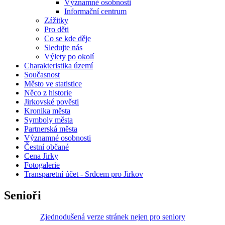
Významné osobnosti
Informační centrum
Zážitky
Pro děti
Co se kde děje
Sledujte nás
Výlety po okolí
Charakteristika území
Současnost
Město ve statistice
Něco z historie
Jirkovské pověsti
Kronika města
Symboly města
Partnerská města
Významné osobnosti
Čestní občané
Cena Jirky
Fotogalerie
Transparetní účet - Srdcem pro Jirkov
Senioři
Zjednodušená verze stránek nejen pro seniory