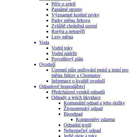
Péče o zeleň
Památné stromy
Významné krajiné prvky
Parky města Jirkova
Zvláště chráněná uzemí
Rorýsi a netopýři
Lesy města
Voda
Vodní toky
Vodní nádrže
Povodňový plán
Ovzduší
Územní plán snižování emisí a imisí pro
města Jirkov a Chomutov
Informace o kvalitě ovzduší
Odpadové hospodářství
Předcházení vzniků odpadů
Odpady a jejich likvidace
Komunální odpad a jeho složky
Živnostenský odpad
Bioodpad
Kompostéry zdarma
Odpadní textil
Nebezpečný odpad
Jedlé oleje a tuky