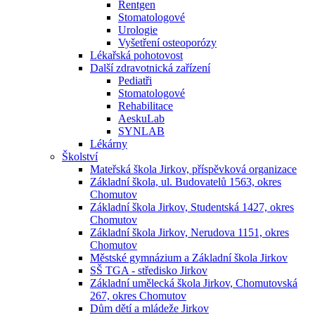
Rentgen
Stomatologové
Urologie
Vyšetření osteoporózy
Lékařská pohotovost
Další zdravotnická zařízení
Pediatři
Stomatologové
Rehabilitace
AeskuLab
SYNLAB
Lékárny
Školství
Mateřská škola Jirkov, příspěvková organizace
Základní škola, ul. Budovatelů 1563, okres
Chomutov
Základní škola Jirkov, Studentská 1427, okres
Chomutov
Základní škola Jirkov, Nerudova 1151, okres
Chomutov
Městské gymnázium a Základní škola Jirkov
SŠ TGA - středisko Jirkov
Základní umělecká škola Jirkov, Chomutovská
267, okres Chomutov
Dům dětí a mládeže Jirkov