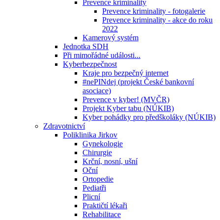
Prevence kriminality
Prevence kriminality - fotogalerie
Prevence kriminality - akce do roku
2022
Kamerový systém
Jednotka SDH
Při mimořádné události...
Kyberbezpečnost
Kraje pro bezpečný internet
#nePINdej (projekt České bankovní
asociace)
Prevence v kyber! (MVČR)
Projekt Kyber tabu (NÚKIB)
Kyber pohádky pro předškoláky (NÚKIB)
Zdravotnictví
Poliklinika Jirkov
Gynekologie
Chirurgie
Krční, nosní, ušní
Oční
Ortopedie
Pediatři
Plicní
Praktičtí lékaři
Rehabilitace