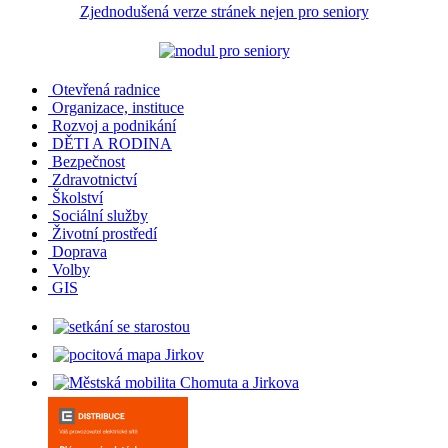
Zjednodušená verze stránek nejen pro seniory
Otevřená radnice
Organizace, instituce
Rozvoj a podnikání
DĚTI A RODINA
Bezpečnost
Zdravotnictví
Školství
Sociální služby
Životní prostředí
Doprava
Volby
GIS