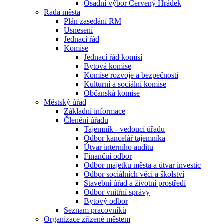
Osadní výbor Červený Hrádek
Rada města
Plán zasedání RM
Usnesení
Jednací řád
Komise
Jednací řád komisí
Bytová komise
Komise rozvoje a bezpečnosti
Kulturní a sociální komise
Občanská komise
Městský úřad
Základní informace
Členění úřadu
Tajemník - vedoucí úřadu
Odbor kancelář tajemníka
Útvar interního auditu
Finanční odbor
Odbor majetku města a útvar investic
Odbor sociálních věcí a školství
Stavební úřad a životní prostředí
Odbor vnitřní správy
Bytový odbor
Seznam pracovníků
Organizace zřízené městem