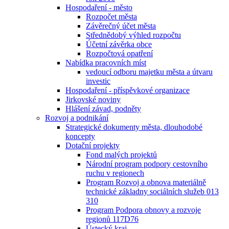
Hospodaření - město
Rozpočet města
Závěrečný účet města
Střednědobý výhled rozpočtu
Účetní závěrka obce
Rozpočtová opatření
Nabídka pracovních míst
vedoucí odboru majetku města a útvaru
investic
Hospodaření - příspěvkové organizace
Jirkovské noviny
Hlášení závad, podněty
Rozvoj a podnikání
Strategické dokumenty města, dlouhodobé
koncepty
Dotační projekty
Fond malých projektů
Národní program podpory cestovního
ruchu v regionech
Program Rozvoj a obnova materiálně
technické základny sociálních služeb 013
310
Program Podpora obnovy a rozvoje
regionů 117D76
Ústecký kraj