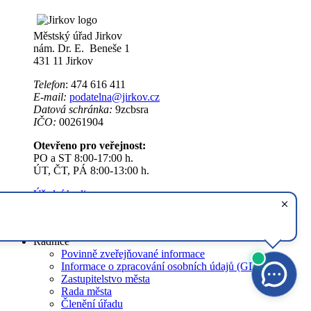
Městský úřad Jirkov
nám. Dr. E. Beneše 1
431 11 Jirkov
Telefon
: 474 616 411
E-mail:
podatelna@jirkov.cz
Datová schránka:
9zcbsra
IČO:
00261904
Otevřeno pro veřejnost:
PO a ST 8:00-17:00 h.
ÚT, ČT, PÁ 8:00-13:00 h.
Úřední hodiny
Úřední deska
Radnice
Povinně zveřejňované informace
Informace o zpracování osobních údajů (GDPR)
Zastupitelstvo města
Rada města
Členění úřadu