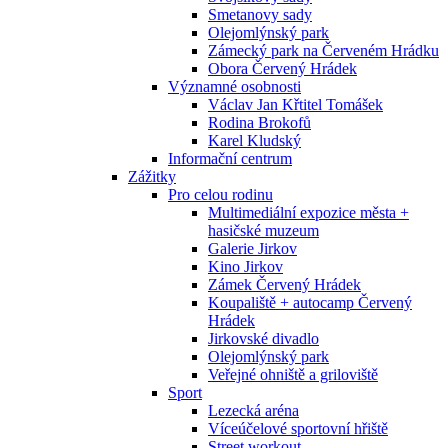
Smetanovy sady
Olejomlýnský park
Zámecký park na Červeném Hrádku
Obora Červený Hrádek
Významné osobnosti
Václav Jan Křtitel Tomášek
Rodina Brokofů
Karel Kludský
Informační centrum
Zážitky
Pro celou rodinu
Multimediální expozice města +
hasičské muzeum
Galerie Jirkov
Kino Jirkov
Zámek Červený Hrádek
Koupaliště + autocamp Červený
Hrádek
Jirkovské divadlo
Olejomlýnský park
Veřejné ohniště a griloviště
Sport
Lezecká aréna
Víceúčelové sportovní hřiště
Street workout