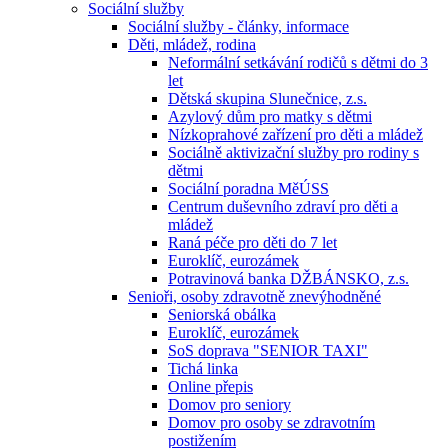
Sociální služby
Sociální služby - články, informace
Děti, mládež, rodina
Neformální setkávání rodičů s dětmi do 3
let
Dětská skupina Slunečnice, z.s.
Azylový dům pro matky s dětmi
Nízkoprahové zařízení pro děti a mládež
Sociálně aktivizační služby pro rodiny s
dětmi
Sociální poradna MěÚSS
Centrum duševního zdraví pro děti a
mládež
Raná péče pro děti do 7 let
Euroklíč, eurozámek
Potravinová banka DŽBÁNSKO, z.s.
Senioři, osoby zdravotně znevýhodněné
Seniorská obálka
Euroklíč, eurozámek
SoS doprava "SENIOR TAXI"
Tichá linka
Online přepis
Domov pro seniory
Domov pro osoby se zdravotním
postižením