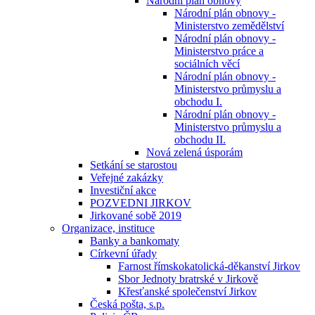
Národní plán obnovy
Národní plán obnovy -
Ministerstvo zemědělství
Národní plán obnovy -
Ministerstvo práce a
sociálních věcí
Národní plán obnovy -
Ministerstvo průmyslu a
obchodu I.
Národní plán obnovy -
Ministerstvo průmyslu a
obchodu II.
Nová zelená úsporám
Setkání se starostou
Veřejné zakázky
Investiční akce
POZVEDNI JIRKOV
Jirkované sobě 2019
Organizace, instituce
Banky a bankomaty
Církevní úřady
Farnost římskokatolická-děkanství Jirkov
Sbor Jednoty bratrské v Jirkově
Křesťanské společenství Jirkov
Česká pošta, s.p.