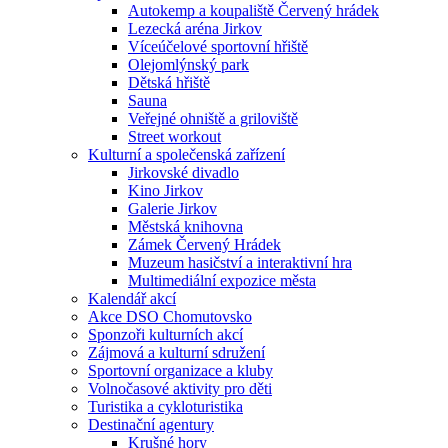
Autokemp a koupaliště Červený hrádek
Lezecká aréna Jirkov
Víceúčelové sportovní hřiště
Olejomlýnský park
Dětská hřiště
Sauna
Veřejné ohniště a griloviště
Street workout
Kulturní a společenská zařízení
Jirkovské divadlo
Kino Jirkov
Galerie Jirkov
Městská knihovna
Zámek Červený Hrádek
Muzeum hasičství a interaktivní hra
Multimediální expozice města
Kalendář akcí
Akce DSO Chomutovsko
Sponzoři kulturních akcí
Zájmová a kulturní sdružení
Sportovní organizace a kluby
Volnočasové aktivity pro děti
Turistika a cykloturistika
Destinační agentury
Krušné hory