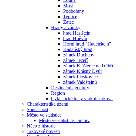
Louny
Most
Podbořany
Teplice
Žatec
Hrady a zámky
hrad Hasištejn
hrad Hněvín
Horní hrad "Hauenštejn"
Kadaňský hrad
zámek Duchcov
zámek Jezeří
zámek Klášterec nad Ohří
zámek Krásný Dvůr
zámek Ploskovice
zámek Valdštejnů
Destinační agentury
Region
Cyklistické trasy v okolí Jirkova
Charakteristika území
Současnost
Město ve statistice
Město ve statistice - archiv
Něco z historie
Jirkovské pověsti