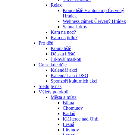
Relax
Koupaliště + autocamp Červený
Hrádek
Wellness zámek Červený Hrádek
Sauna Jirkov
Kam na noc?
Kam na jídlo?
Pro děti
Koupaliště
Dětská hřiště
Jirkovší maskoti
Co se kde děje
Kalendář akcí
Kalendář akcí DSO
Sponzoři kulturních akcí
Sledujte nás
Výlety po okolí
Města a místa
Bílina
Chomutov
Kadaň
Klášterec nad Ohří
Lesná
Litvínov