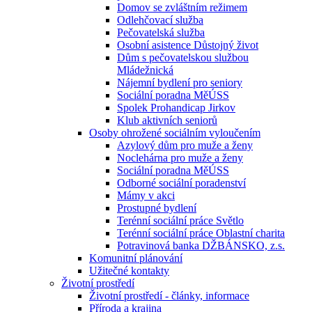
Domov se zvláštním režimem
Odlehčovací služba
Pečovatelská služba
Osobní asistence Důstojný život
Dům s pečovatelskou službou
Mládežnická
Nájemní bydlení pro seniory
Sociální poradna MěÚSS
Spolek Prohandicap Jirkov
Klub aktivních seniorů
Osoby ohrožené sociálním vyloučením
Azylový dům pro muže a ženy
Noclehárna pro muže a ženy
Sociální poradna MěÚSS
Odborné sociální poradenství
Mámy v akci
Prostupné bydlení
Terénní sociální práce Světlo
Terénní sociální práce Oblastní charita
Potravinová banka DŽBÁNSKO, z.s.
Komunitní plánování
Užitečné kontakty
Životní prostředí
Životní prostředí - články, informace
Příroda a krajina