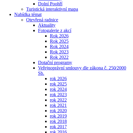
Dolní Poohří
Turistická interaktivní mapa
Nabídka témat
Otevřená radnice
Aktuality
Fotogalerie z akcí
Rok 2026
Rok 2025
Rok 2024
Rok 2023
Rok 2022
Dotační programy
Veřejnoprávní smlouvy dle zákona č. 250⁄2000
Sb.
rok 2026
rok 2025
rok 2024
rok 2023
rok 2022
rok 2021
rok 2020
rok 2019
rok 2018
rok 2017
rok 2016