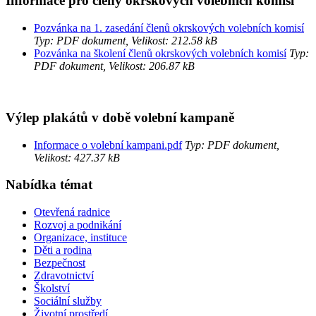
Informace pro členy okrskových volebních komisí
Pozvánka na 1. zasedání členů okrskových volebních komisí
Typ: PDF dokument, Velikost: 212.58 kB
Pozvánka na školení členů okrskových volebních komisí
Typ:
PDF dokument, Velikost: 206.87 kB
Výlep plakátů v době volební kampaně
Informace o volební kampani.pdf
Typ: PDF dokument,
Velikost: 427.37 kB
Nabídka témat
Otevřená radnice
Rozvoj a podnikání
Organizace, instituce
Děti a rodina
Bezpečnost
Zdravotnictví
Školství
Sociální služby
Životní prostředí