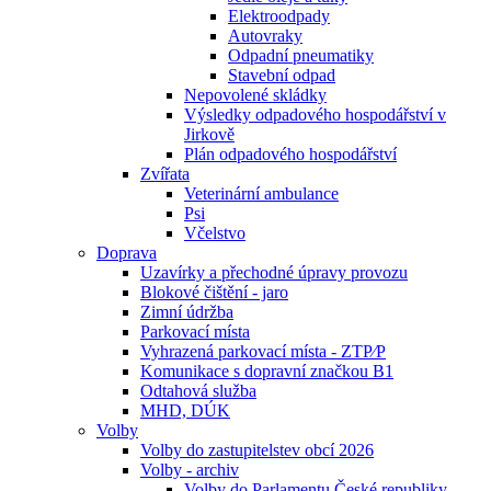
Elektroodpady
Autovraky
Odpadní pneumatiky
Stavební odpad
Nepovolené skládky
Výsledky odpadového hospodářství v
Jirkově
Plán odpadového hospodářství
Zvířata
Veterinární ambulance
Psi
Včelstvo
Doprava
Uzavírky a přechodné úpravy provozu
Blokové čištění - jaro
Zimní údržba
Parkovací místa
Vyhrazená parkovací místa - ZTP⁄P
Komunikace s dopravní značkou B1
Odtahová služba
MHD, DÚK
Volby
Volby do zastupitelstev obcí 2026
Volby - archiv
Volby do Parlamentu České republiky