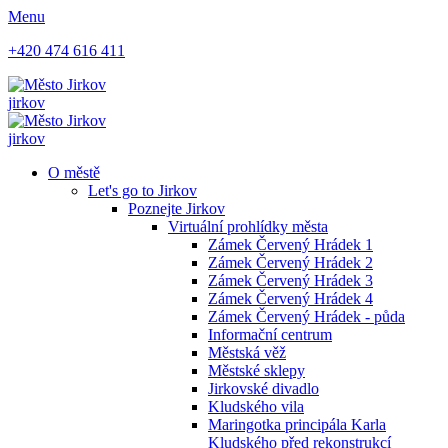
Menu
+420 474 616 411
jirkov
jirkov
O městě
Let's go to Jirkov
Poznejte Jirkov
Virtuální prohlídky města
Zámek Červený Hrádek 1
Zámek Červený Hrádek 2
Zámek Červený Hrádek 3
Zámek Červený Hrádek 4
Zámek Červený Hrádek - půda
Informační centrum
Městská věž
Městské sklepy
Jirkovské divadlo
Kludského vila
Maringotka principála Karla
Kludského před rekonstrukcí