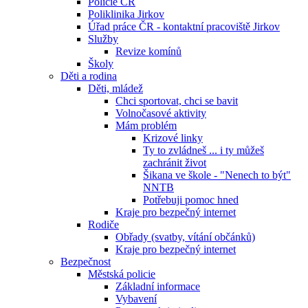
Policie ČR
Poliklinika Jirkov
Úřad práce ČR - kontaktní pracoviště Jirkov
Služby
Revize komínů
Školy
Děti a rodina
Děti, mládež
Chci sportovat, chci se bavit
Volnočasové aktivity
Mám problém
Krizové linky
Ty to zvládneš ... i ty můžeš
zachránit život
Šikana ve škole - "Nenech to být"
NNTB
Potřebuji pomoc hned
Kraje pro bezpečný internet
Rodiče
Obřady (svatby, vítání občánků)
Kraje pro bezpečný internet
Bezpečnost
Městská policie
Základní informace
Vybavení