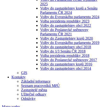
2025
Volby do zastupitelstev krajů a Senátu
Parlamentu ČR 2024
Volby do Evropského parlamentu 2024
Volba prezidenta republiky 2023
Volby do zastupitelstev obcí 2022
Volby do Poslanecké sněmovny
Parlamentu ČR 2021
Volby do Zastupitelstev krajů 2020
Volby do Evropského parlamentu 2019
Volby do zastupitelstev obcí 2018
Volby do 1⁄3 Senátu ČR 2018
Volba prezidenta republiky 2018
Volby do Poslanecké sněmovny 2017
Volby do zastupitelstev krajů 2016
Volby do zastupitelstev obcí 2014
GIS
Kontakty
Základní informace
Seznam pracovníků MěÚ
Zastupitelé města
Užitečné odkazy
Odstávky
Mapa webu