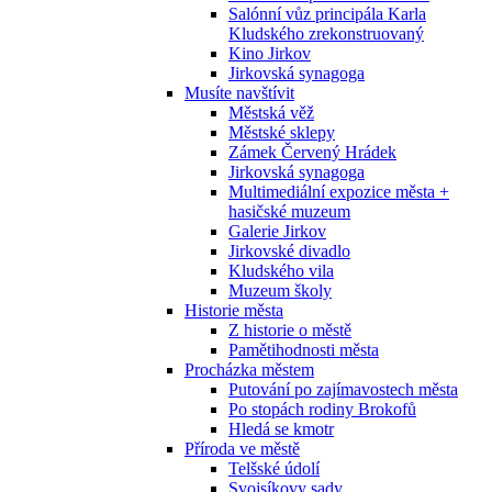
Salónní vůz principála Karla
Kludského zrekonstruovaný
Kino Jirkov
Jirkovská synagoga
Musíte navštívit
Městská věž
Městské sklepy
Zámek Červený Hrádek
Jirkovská synagoga
Multimediální expozice města +
hasičské muzeum
Galerie Jirkov
Jirkovské divadlo
Kludského vila
Muzeum školy
Historie města
Z historie o městě
Pamětihodnosti města
Procházka městem
Putování po zajímavostech města
Po stopách rodiny Brokofů
Hledá se kmotr
Příroda ve městě
Telšské údolí
Svojsíkovy sady