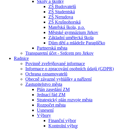
Školy a školky
ZŠ Budovatelů
ZŠ Studentská
ZŠ Nerudova
ZŠ Krušnohorská
Mateřská škola, p.o.
Městské gymnázium Jirkov
Základní umělecká škola
Dům dětí a mládeže Paraplíčko
Partnerská města
Transparetní účet - Srdcem pro Jirkov
Radnice
Povinně zveřejňované informace
Informace o zpracování osobních údajů (GDPR)
Ochrana oznamovatelů
Obecně závazné vyhlášky a nařízení
Zastupitelstvo města
Plán zasedání ZM
Jednací řád ZM
Strategický plán rozvoje města
Rozpočet města
Usnesení
Výbory
Finanční výbor
Kontrolní výbor