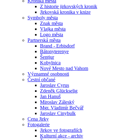
Kronika města
Z historie jirkovských kronik
Jirkovská kronika v knize
Symboly města
Znak města
Vlajka města
Logo města
Partnerská města
Brand - Erbisdorf
Bátonyterenye
Šentjur
Kobylnica
Nové Mesto nad Vahom
Významné osobnosti
Čestní občané
Jaroslav Cyrus
Zdeněk Glückselig
Jan Hanuš
Miroslav Záleský
Mgr. Vladimír Bečvář
Jaroslav Cinybulk
Cena Jirky
Fotogalerie
Jirkov ve fotografiích
Kulturní akce - archiv