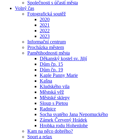
Společnosti s účastí města
Volný čas
Fotografická soutěž
2020
2021
2022
2023
Informační centrum
Procházka městem
Pamětihodnosti města
Děkanský kostel sv. Jiljí
Dům čp. 15
Dům čp. 19
Kaple Panny Marie
Kašna
Kludského vila
Městská věž
Městské sklepy
Sloup s Pietou
Radnice
Socha svatého Jana Nepomuckého
Zámek Červený Hrádek
Hrobka rodu Hohenlohe
Kam na něco dobrého?
Sport a relax