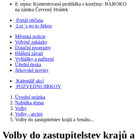
8. srpna: Komentovaná prohlídka s kostýmy: BAROKO
na zámku Červený Hrádek
Portál občana
Let ´s go to Jirkov
Městská policie
Veřejné zakázky
Dotační programy
Hlášení závad
Vyhlášky a nařízení
Úřední deska
Jirkovské noviny
Kalendář akcí
POZVEDNI JIRKOV
Úvodní stránka
Nabídka témat
Volby
Volby - archiv
Volby do zastupitelstev krajů a Senátu...
Volby do zastupitelstev krajů a