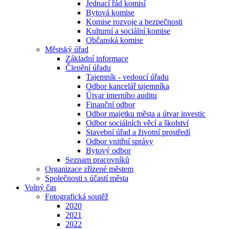
Jednací řád komisí
Bytová komise
Komise rozvoje a bezpečnosti
Kulturní a sociální komise
Občanská komise
Městský úřad
Základní informace
Členění úřadu
Tajemník - vedoucí úřadu
Odbor kancelář tajemníka
Útvar interního auditu
Finanční odbor
Odbor majetku města a útvar investic
Odbor sociálních věcí a školství
Stavební úřad a životní prostředí
Odbor vnitřní správy
Bytový odbor
Seznam pracovníků
Organizace zřízené městem
Společnosti s účastí města
Volný čas
Fotografická soutěž
2020
2021
2022