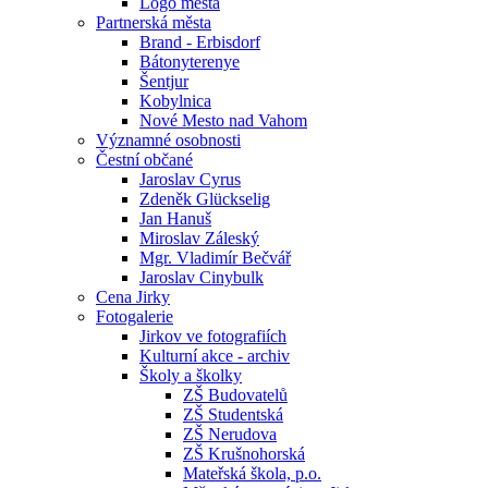
Logo města
Partnerská města
Brand - Erbisdorf
Bátonyterenye
Šentjur
Kobylnica
Nové Mesto nad Vahom
Významné osobnosti
Čestní občané
Jaroslav Cyrus
Zdeněk Glückselig
Jan Hanuš
Miroslav Záleský
Mgr. Vladimír Bečvář
Jaroslav Cinybulk
Cena Jirky
Fotogalerie
Jirkov ve fotografiích
Kulturní akce - archiv
Školy a školky
ZŠ Budovatelů
ZŠ Studentská
ZŠ Nerudova
ZŠ Krušnohorská
Mateřská škola, p.o.