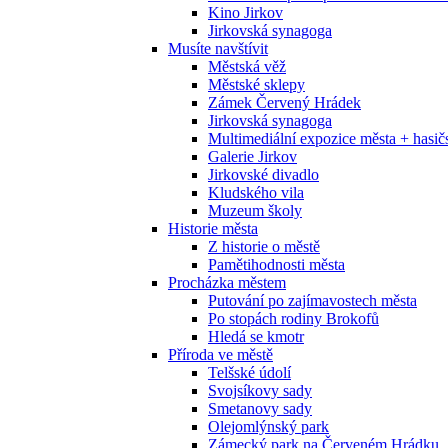
Kino Jirkov
Jirkovská synagoga
Musíte navštívit
Městská věž
Městské sklepy
Zámek Červený Hrádek
Jirkovská synagoga
Multimediální expozice města + has
Galerie Jirkov
Jirkovské divadlo
Kludského vila
Muzeum školy
Historie města
Z historie o městě
Pamětihodnosti města
Procházka městem
Putování po zajímavostech města
Po stopách rodiny Brokofů
Hledá se kmotr
Příroda ve městě
Telšské údolí
Svojsíkovy sady
Smetanovy sady
Olejomlýnský park
Zámecký park na Červeném Hrádku