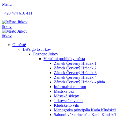
Menu
+420 474 616 411
jirkov
jirkov
O městě
Let's go to Jirkov
Poznejte Jirkov
Virtuální prohlídky města
Zámek Červený Hrádek 1
Zámek Červený Hrádek 2
Zámek Červený Hrádek 3
Zámek Červený Hrádek 4
Zámek Červený Hrádek - půda
Informační centrum
Městská věž
Městské sklepy
Jirkovské divadlo
Kludského vila
Maringotka principála Karla Kludskéh
Salónní vůz principála Karla Kludsk