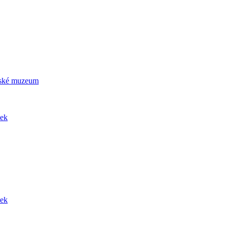
ičské muzeum
dek
dek