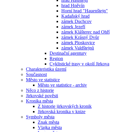
hrad Hasištejn
hrad Hněvín
Horní hrad "Hauenštejn"
Kadaňský hrad
zámek Duchcov
zámek Jezeří
zámek Klášterec nad Ohří
zámek Krásný Dvůr
zámek Ploskovice
zámek Valdštejnů
Destinační agentury
Region
Cyklistické trasy v okolí Jirkova
Charakteristika území
Současnost
Město ve statistice
Město ve statistice - archiv
Něco z historie
Jirkovské pověsti
Kronika města
Z historie jirkovských kronik
Jirkovská kronika v knize
Symboly města
Znak města
Vlajka města