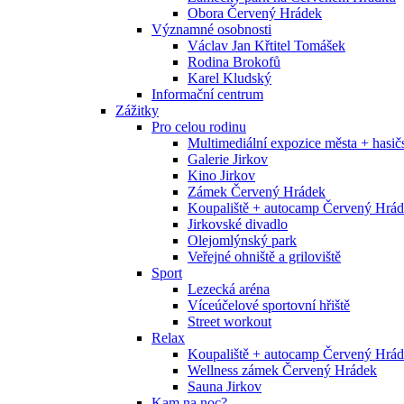
Obora Červený Hrádek
Významné osobnosti
Václav Jan Křtitel Tomášek
Rodina Brokofů
Karel Kludský
Informační centrum
Zážitky
Pro celou rodinu
Multimediální expozice města + has
Galerie Jirkov
Kino Jirkov
Zámek Červený Hrádek
Koupaliště + autocamp Červený Hrá
Jirkovské divadlo
Olejomlýnský park
Veřejné ohniště a griloviště
Sport
Lezecká aréna
Víceúčelové sportovní hřiště
Street workout
Relax
Koupaliště + autocamp Červený Hrá
Wellness zámek Červený Hrádek
Sauna Jirkov
Kam na noc?