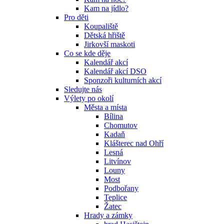
Kam na jídlo?
Pro děti
Koupaliště
Dětská hřiště
Jirkovší maskoti
Co se kde děje
Kalendář akcí
Kalendář akcí DSO
Sponzoři kulturních akcí
Sledujte nás
Výlety po okolí
Města a místa
Bílina
Chomutov
Kadaň
Klášterec nad Ohří
Lesná
Litvínov
Louny
Most
Podbořany
Teplice
Žatec
Hrady a zámky