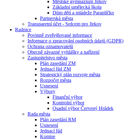
Městské gymnázium Jirkov
Základní umělecká škola
Dům dětí a mládeže Paraplíčko
Partnerská města
Transparetní účet - Srdcem pro Jirkov
Radnice
Povinně zveřejňované informace
Informace o zpracování osobních údajů (GDPR)
Ochrana oznamovatelů
Obecně závazné vyhlášky a nařízení
Zastupitelstvo města
Plán zasedání ZM
Jednací řád ZM
Strategický plán rozvoje města
Rozpočet města
Usnesení
Výbory
Finanční výbor
Kontrolní výbor
Osadní výbor Červený Hrádek
Rada města
Plán zasedání RM
Usnesení
Jednací řád
Komise