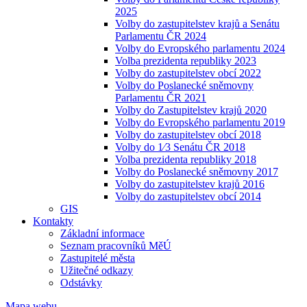
2025
Volby do zastupitelstev krajů a Senátu
Parlamentu ČR 2024
Volby do Evropského parlamentu 2024
Volba prezidenta republiky 2023
Volby do zastupitelstev obcí 2022
Volby do Poslanecké sněmovny
Parlamentu ČR 2021
Volby do Zastupitelstev krajů 2020
Volby do Evropského parlamentu 2019
Volby do zastupitelstev obcí 2018
Volby do 1⁄3 Senátu ČR 2018
Volba prezidenta republiky 2018
Volby do Poslanecké sněmovny 2017
Volby do zastupitelstev krajů 2016
Volby do zastupitelstev obcí 2014
GIS
Kontakty
Základní informace
Seznam pracovníků MěÚ
Zastupitelé města
Užitečné odkazy
Odstávky
Mapa webu