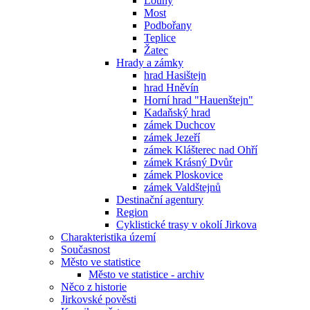
Louny
Most
Podbořany
Teplice
Žatec
Hrady a zámky
hrad Hasištejn
hrad Hněvín
Horní hrad "Hauenštejn"
Kadaňský hrad
zámek Duchcov
zámek Jezeří
zámek Klášterec nad Ohří
zámek Krásný Dvůr
zámek Ploskovice
zámek Valdštejnů
Destinační agentury
Region
Cyklistické trasy v okolí Jirkova
Charakteristika území
Současnost
Město ve statistice
Město ve statistice - archiv
Něco z historie
Jirkovské pověsti