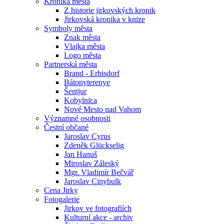
Kronika města
Z historie jirkovských kronik
Jirkovská kronika v knize
Symboly města
Znak města
Vlajka města
Logo města
Partnerská města
Brand - Erbisdorf
Bátonyterenye
Šentjur
Kobylnica
Nové Mesto nad Vahom
Významné osobnosti
Čestní občané
Jaroslav Cyrus
Zdeněk Glückselig
Jan Hanuš
Miroslav Záleský
Mgr. Vladimír Bečvář
Jaroslav Cinybulk
Cena Jirky
Fotogalerie
Jirkov ve fotografiích
Kulturní akce - archiv