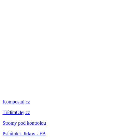
Kompostuj.cz
TřídímOlej.cz
Stromy pod kontrolou
Psí útulek Jirkov - FB