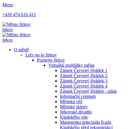
Menu
+420 474 616 411
jirkov
jirkov
O městě
Let's go to Jirkov
Poznejte Jirkov
Virtuální prohlídky města
Zámek Červený Hrádek 1
Zámek Červený Hrádek 2
Zámek Červený Hrádek 3
Zámek Červený Hrádek 4
Zámek Červený Hrádek - půda
Informační centrum
Městská věž
Městské sklepy
Jirkovské divadlo
Kludského vila
Maringotka principála Karla
Kludského před rekonstrukcí