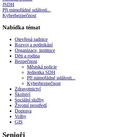
JSDH
Při mimořádné události...
Kyberbezpečnost
Nabídka témat
Otevřená radnice
Rozvoj a podnikání
Organizace, instituce
Děti a rodina
Bezpečnost
Městská policie
Jednotka SDH
Při mimořádné události...
Kyberbezpečnost
Zdravotnictví
Školství
Sociální služby
Životní prostředí
Doprava
Volby
GIS
Senioři