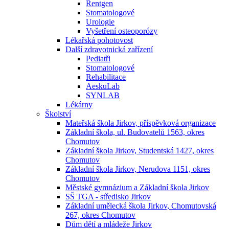
Rentgen
Stomatologové
Urologie
Vyšetření osteoporózy
Lékařská pohotovost
Další zdravotnická zařízení
Pediatři
Stomatologové
Rehabilitace
AeskuLab
SYNLAB
Lékárny
Školství
Mateřská škola Jirkov, příspěvková organizace
Základní škola, ul. Budovatelů 1563, okres
Chomutov
Základní škola Jirkov, Studentská 1427, okres
Chomutov
Základní škola Jirkov, Nerudova 1151, okres
Chomutov
Městské gymnázium a Základní škola Jirkov
SŠ TGA - středisko Jirkov
Základní umělecká škola Jirkov, Chomutovská
267, okres Chomutov
Dům dětí a mládeže Jirkov