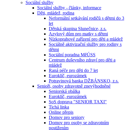
Sociální služby
Sociální služby - články, informace
Děti, mládež, rodina
Neformální setkávání rodičů s dětmi do 3
let
Dětská skupina Slunečnice, z.s.
Azylový dům pro matky s dětmi
Nízkoprahové zařízení pro děti a mládež
Sociálně aktivizační služby pro rodiny s
dětmi
Sociální poradna MěÚSS
Centrum duševního zdraví pro děti a
mládež
Raná péče pro děti do 7 let
Euroklíč, eurozámek
Potravinová banka DŽBÁNSKO, z.s.
Senioři, osoby zdravotně znevýhodněné
Seniorská obálka
Euroklíč, eurozámek
SoS doprava "SENIOR TAXI"
Tichá linka
Online přepis
Domov pro seniory
Domov pro osoby se zdravotním
postižením