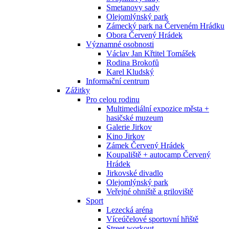
Smetanovy sady
Olejomlýnský park
Zámecký park na Červeném Hrádku
Obora Červený Hrádek
Významné osobnosti
Václav Jan Křtitel Tomášek
Rodina Brokofů
Karel Kludský
Informační centrum
Zážitky
Pro celou rodinu
Multimediální expozice města +
hasičské muzeum
Galerie Jirkov
Kino Jirkov
Zámek Červený Hrádek
Koupaliště + autocamp Červený
Hrádek
Jirkovské divadlo
Olejomlýnský park
Veřejné ohniště a griloviště
Sport
Lezecká aréna
Víceúčelové sportovní hřiště
Street workout