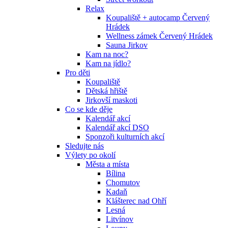
Relax
Koupaliště + autocamp Červený
Hrádek
Wellness zámek Červený Hrádek
Sauna Jirkov
Kam na noc?
Kam na jídlo?
Pro děti
Koupaliště
Dětská hřiště
Jirkovší maskoti
Co se kde děje
Kalendář akcí
Kalendář akcí DSO
Sponzoři kulturních akcí
Sledujte nás
Výlety po okolí
Města a místa
Bílina
Chomutov
Kadaň
Klášterec nad Ohří
Lesná
Litvínov