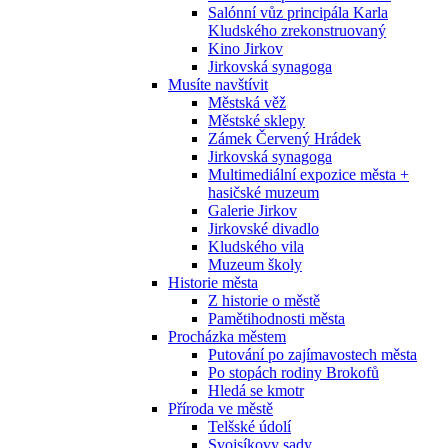
Salónní vůz principála Karla
Kludského zrekonstruovaný
Kino Jirkov
Jirkovská synagoga
Musíte navštívit
Městská věž
Městské sklepy
Zámek Červený Hrádek
Jirkovská synagoga
Multimediální expozice města +
hasičské muzeum
Galerie Jirkov
Jirkovské divadlo
Kludského vila
Muzeum školy
Historie města
Z historie o městě
Pamětihodnosti města
Procházka městem
Putování po zajímavostech města
Po stopách rodiny Brokofů
Hledá se kmotr
Příroda ve městě
Telšské údolí
Svojsíkovy sady