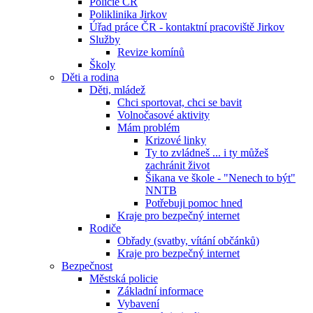
Policie ČR
Poliklinika Jirkov
Úřad práce ČR - kontaktní pracoviště Jirkov
Služby
Revize komínů
Školy
Děti a rodina
Děti, mládež
Chci sportovat, chci se bavit
Volnočasové aktivity
Mám problém
Krizové linky
Ty to zvládneš ... i ty můžeš
zachránit život
Šikana ve škole - "Nenech to být"
NNTB
Potřebuji pomoc hned
Kraje pro bezpečný internet
Rodiče
Obřady (svatby, vítání občánků)
Kraje pro bezpečný internet
Bezpečnost
Městská policie
Základní informace
Vybavení