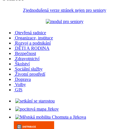
Zjednodušená verze stránek nejen pro seniory
Otevřená radnice
Organizace, instituce
Rozvoj a podnikání
DĚTI A RODINA
Bezpečnost
Zdravotnictví
Školství
Sociální služby
Životní prostředí
Doprava
Volby
GIS