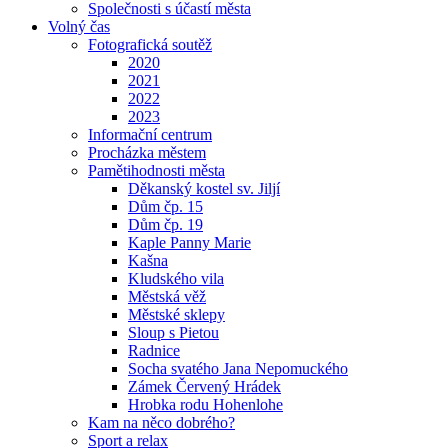
Společnosti s účastí města
Volný čas
Fotografická soutěž
2020
2021
2022
2023
Informační centrum
Procházka městem
Pamětihodnosti města
Děkanský kostel sv. Jiljí
Dům čp. 15
Dům čp. 19
Kaple Panny Marie
Kašna
Kludského vila
Městská věž
Městské sklepy
Sloup s Pietou
Radnice
Socha svatého Jana Nepomuckého
Zámek Červený Hrádek
Hrobka rodu Hohenlohe
Kam na něco dobrého?
Sport a relax