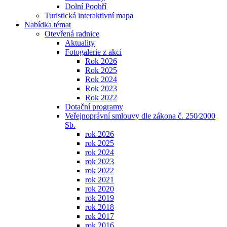
Dolní Poohří
Turistická interaktivní mapa
Nabídka témat
Otevřená radnice
Aktuality
Fotogalerie z akcí
Rok 2026
Rok 2025
Rok 2024
Rok 2023
Rok 2022
Dotační programy
Veřejnoprávní smlouvy dle zákona č. 250⁄2000
Sb.
rok 2026
rok 2025
rok 2024
rok 2023
rok 2022
rok 2021
rok 2020
rok 2019
rok 2018
rok 2017
rok 2016