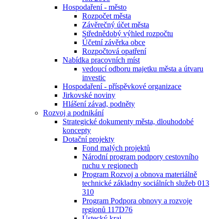
Hospodaření - město
Rozpočet města
Závěrečný účet města
Střednědobý výhled rozpočtu
Účetní závěrka obce
Rozpočtová opatření
Nabídka pracovních míst
vedoucí odboru majetku města a útvaru
investic
Hospodaření - příspěvkové organizace
Jirkovské noviny
Hlášení závad, podněty
Rozvoj a podnikání
Strategické dokumenty města, dlouhodobé
koncepty
Dotační projekty
Fond malých projektů
Národní program podpory cestovního
ruchu v regionech
Program Rozvoj a obnova materiálně
technické základny sociálních služeb 013
310
Program Podpora obnovy a rozvoje
regionů 117D76
Ústecký kraj