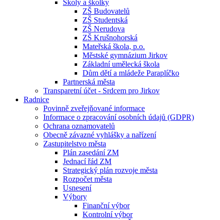
Školy a školky
ZŠ Budovatelů
ZŠ Studentská
ZŠ Nerudova
ZŠ Krušnohorská
Mateřská škola, p.o.
Městské gymnázium Jirkov
Základní umělecká škola
Dům dětí a mládeže Paraplíčko
Partnerská města
Transparetní účet - Srdcem pro Jirkov
Radnice
Povinně zveřejňované informace
Informace o zpracování osobních údajů (GDPR)
Ochrana oznamovatelů
Obecně závazné vyhlášky a nařízení
Zastupitelstvo města
Plán zasedání ZM
Jednací řád ZM
Strategický plán rozvoje města
Rozpočet města
Usnesení
Výbory
Finanční výbor
Kontrolní výbor