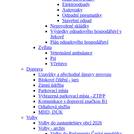
Elektroodpady
Autovraky
Odpadní pneumatiky
Stavební odpad
Nepovolené skládky
Výsledky odpadového hospodářství v
Jirkově
Plán odpadového hospodářství
Zvířata
Veterinární ambulance
Psi
Včelstvo
Doprava
Uzavírky a přechodné úpravy provozu
Blokové čištění - jaro
Zimní údržba
Parkovací místa
Vyhrazená parkovací místa - ZTP⁄P
Komunikace s dopravní značkou B1
Odtahová služba
MHD, DÚK
Volby
Volby do zastupitelstev obcí 2026
Volby - archiv
Volby do Parlamentu České republiky