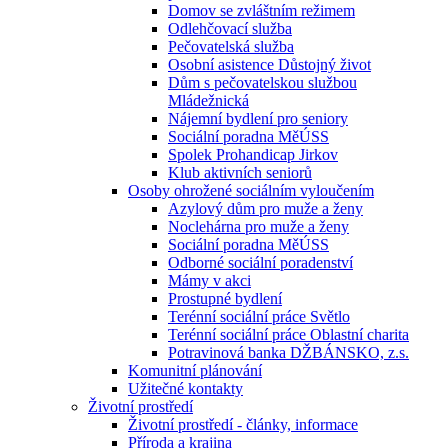
Domov se zvláštním režimem
Odlehčovací služba
Pečovatelská služba
Osobní asistence Důstojný život
Dům s pečovatelskou službou
Mládežnická
Nájemní bydlení pro seniory
Sociální poradna MěÚSS
Spolek Prohandicap Jirkov
Klub aktivních seniorů
Osoby ohrožené sociálním vyloučením
Azylový dům pro muže a ženy
Noclehárna pro muže a ženy
Sociální poradna MěÚSS
Odborné sociální poradenství
Mámy v akci
Prostupné bydlení
Terénní sociální práce Světlo
Terénní sociální práce Oblastní charita
Potravinová banka DŽBÁNSKO, z.s.
Komunitní plánování
Užitečné kontakty
Životní prostředí
Životní prostředí - články, informace
Příroda a krajina