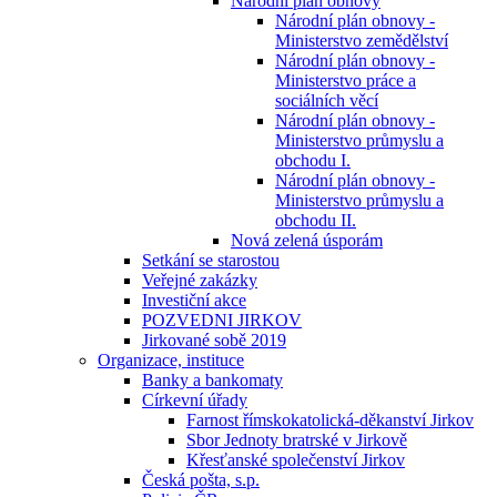
Národní plán obnovy
Národní plán obnovy -
Ministerstvo zemědělství
Národní plán obnovy -
Ministerstvo práce a
sociálních věcí
Národní plán obnovy -
Ministerstvo průmyslu a
obchodu I.
Národní plán obnovy -
Ministerstvo průmyslu a
obchodu II.
Nová zelená úsporám
Setkání se starostou
Veřejné zakázky
Investiční akce
POZVEDNI JIRKOV
Jirkované sobě 2019
Organizace, instituce
Banky a bankomaty
Církevní úřady
Farnost římskokatolická-děkanství Jirkov
Sbor Jednoty bratrské v Jirkově
Křesťanské společenství Jirkov
Česká pošta, s.p.