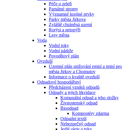
Péče o zeleň
Památné stromy
Významné krajiné prvky
Parky města Jirkova
Zvláště chráněná uzemí
Rorýsi a netopýři
Lesy města
Voda
Vodní toky
Vodní nádrže
Povodňový plán
Ovzduší
Územní plán snižování emisí a imisí pro
města Jirkov a Chomutov
Informace o kvalitě ovzduší
Odpadové hospodářství
Předcházení vzniků odpadů
Odpady a jejich likvidace
Komunální odpad a jeho složky
Živnostenský odpad
Bioodpad
Kompostéry zdarma
Odpadní textil
Nebezpečný odpad
Jedlé oleje a tuky