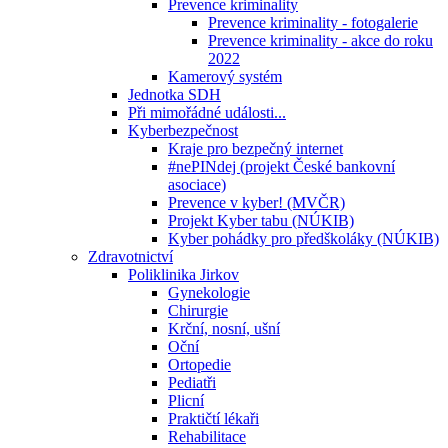
Prevence kriminality
Prevence kriminality - fotogalerie
Prevence kriminality - akce do roku
2022
Kamerový systém
Jednotka SDH
Při mimořádné události...
Kyberbezpečnost
Kraje pro bezpečný internet
#nePINdej (projekt České bankovní
asociace)
Prevence v kyber! (MVČR)
Projekt Kyber tabu (NÚKIB)
Kyber pohádky pro předškoláky (NÚKIB)
Zdravotnictví
Poliklinika Jirkov
Gynekologie
Chirurgie
Krční, nosní, ušní
Oční
Ortopedie
Pediatři
Plicní
Praktičtí lékaři
Rehabilitace