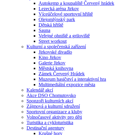
Autokemp a koupaliště Červený hrádek
Lezecká aréna Jirkov
Víceúčelové sportovní hřiště
Olejomlýnský park
Dětská hřiště
Sauna
Veřejné ohniště a griloviště
Street workout
Kulturní a společenská zařízení
Jirkovské divadlo
Kino Jirkov
Galerie Jirkov
Městská knihovna
Zámek Červený Hrádek
Muzeum hasičství a interaktivní hra
Multimediální expozice města
Kalendář akcí
Akce DSO Chomutovsko
Sponzoři kulturních akcí
Zájmová a kulturní sdružení
Sportovní organizace a kluby
Volnočasové aktivity pro děti
Turistika a cykloturistika
Destinační agentury
Krušné hory