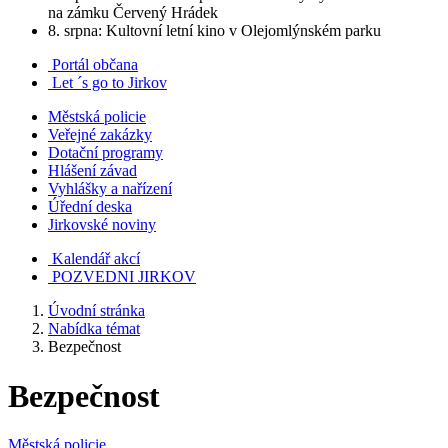
na zámku Červený Hrádek
8. srpna: Kultovní letní kino v Olejomlýnském parku
Portál občana
Let ´s go to Jirkov
Městská policie
Veřejné zakázky
Dotační programy
Hlášení závad
Vyhlášky a nařízení
Úřední deska
Jirkovské noviny
Kalendář akcí
POZVEDNI JIRKOV
Úvodní stránka
Nabídka témat
Bezpečnost
Bezpečnost
Městská policie