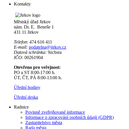
Kontakty
Městský úřad Jirkov
nám. Dr. E. Beneše 1
431 11 Jirkov
Telefon
: 474 616 411
E-mail:
podatelna@jirkov.cz
Datová schránka:
9zcbsra
IČO:
00261904
Otevřeno pro veřejnost:
PO a ST 8:00-17:00 h.
ÚT, ČT, PÁ 8:00-13:00 h.
Úřední hodiny
Úřední deska
Radnice
Povinně zveřejňované informace
Informace o zpracování osobních údajů (GDPR)
Zastupitelstvo města
Rada města