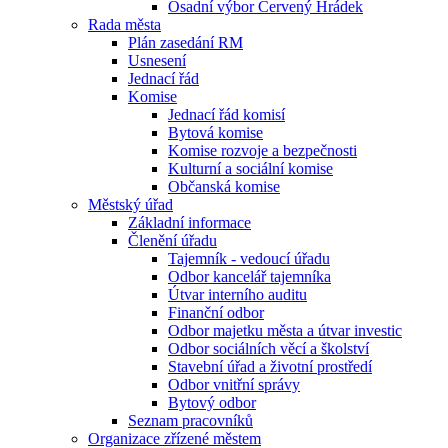
Osadní výbor Červený Hrádek
Rada města
Plán zasedání RM
Usnesení
Jednací řád
Komise
Jednací řád komisí
Bytová komise
Komise rozvoje a bezpečnosti
Kulturní a sociální komise
Občanská komise
Městský úřad
Základní informace
Členění úřadu
Tajemník - vedoucí úřadu
Odbor kancelář tajemníka
Útvar interního auditu
Finanční odbor
Odbor majetku města a útvar investic
Odbor sociálních věcí a školství
Stavební úřad a životní prostředí
Odbor vnitřní správy
Bytový odbor
Seznam pracovníků
Organizace zřízené městem