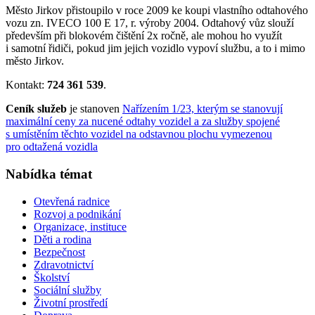
Město Jirkov přistoupilo v roce 2009 ke koupi vlastního odtahového
vozu zn. IVECO 100 E 17, r. výroby 2004. Odtahový vůz slouží
především při blokovém čištění 2x ročně, ale mohou ho využít
i samotní řidiči, pokud jim jejich vozidlo vypoví službu, a to i mimo
město Jirkov.
Kontakt:
724 361 539
.
Ceník služeb
je stanoven
Nařízením 1/23, kterým se stanovují
maximální ceny za nucené odtahy vozidel a za služby spojené
s umístěním těchto vozidel na odstavnou plochu vymezenou
pro odtažená vozidla
Nabídka témat
Otevřená radnice
Rozvoj a podnikání
Organizace, instituce
Děti a rodina
Bezpečnost
Zdravotnictví
Školství
Sociální služby
Životní prostředí