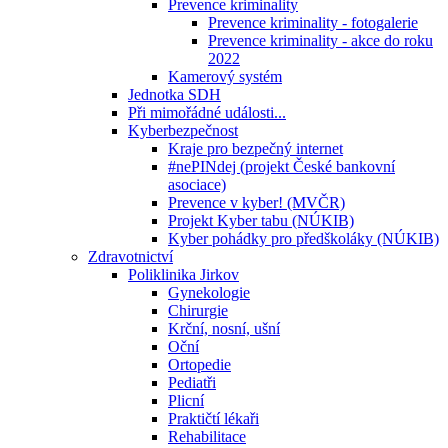
Prevence kriminality
Prevence kriminality - fotogalerie
Prevence kriminality - akce do roku
2022
Kamerový systém
Jednotka SDH
Při mimořádné události...
Kyberbezpečnost
Kraje pro bezpečný internet
#nePINdej (projekt České bankovní
asociace)
Prevence v kyber! (MVČR)
Projekt Kyber tabu (NÚKIB)
Kyber pohádky pro předškoláky (NÚKIB)
Zdravotnictví
Poliklinika Jirkov
Gynekologie
Chirurgie
Krční, nosní, ušní
Oční
Ortopedie
Pediatři
Plicní
Praktičtí lékaři
Rehabilitace