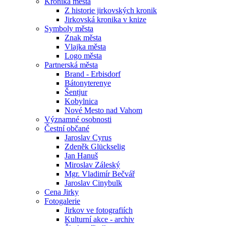
Kronika města
Z historie jirkovských kronik
Jirkovská kronika v knize
Symboly města
Znak města
Vlajka města
Logo města
Partnerská města
Brand - Erbisdorf
Bátonyterenye
Šentjur
Kobylnica
Nové Mesto nad Vahom
Významné osobnosti
Čestní občané
Jaroslav Cyrus
Zdeněk Glückselig
Jan Hanuš
Miroslav Záleský
Mgr. Vladimír Bečvář
Jaroslav Cinybulk
Cena Jirky
Fotogalerie
Jirkov ve fotografiích
Kulturní akce - archiv