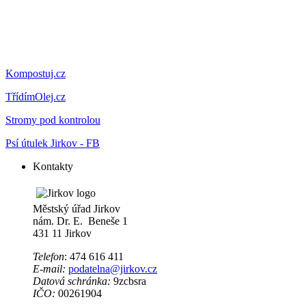
Kompostuj.cz
TřídímOlej.cz
Stromy pod kontrolou
Psí útulek Jirkov - FB
Kontakty
Městský úřad Jirkov
nám. Dr. E. Beneše 1
431 11 Jirkov
Telefon
: 474 616 411
E-mail:
podatelna@jirkov.cz
Datová schránka:
9zcbsra
IČO:
00261904