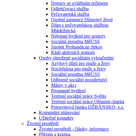
Domov se zvláštním režimem
Odlehčovací služba
Pečovatelská služba
Osobní asistence Důstojný život
Dům s pečovatelskou službou
Mládežnická
Nájemní bydlení pro seniory
Sociální poradna MěÚSS
Spolek Prohandicap Jirkov
Klub aktivních seniorů
Osoby ohrožené sociálním vyloučením
Azylový dům pro muže a ženy
Noclehárna pro muže a ženy
Sociální poradna MěÚSS
Odborné sociální poradenství
Mámy v akci
Prostupné bydlení
Terénní sociální práce Světlo
Terénní sociální práce Oblastní charita
Potravinová banka DŽBÁNSKO, z.s.
Komunitní plánování
Užitečné kontakty
Životní prostředí
Životní prostředí - články, informace
Příroda a krajina