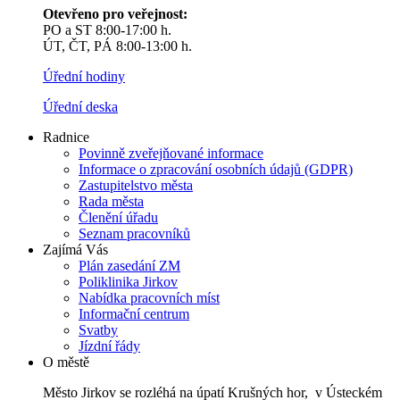
Otevřeno pro veřejnost:
PO a ST 8:00-17:00 h.
ÚT, ČT, PÁ 8:00-13:00 h.
Úřední hodiny
Úřední deska
Radnice
Povinně zveřejňované informace
Informace o zpracování osobních údajů (GDPR)
Zastupitelstvo města
Rada města
Členění úřadu
Seznam pracovníků
Zajímá Vás
Plán zasedání ZM
Poliklinika Jirkov
Nabídka pracovních míst
Informační centrum
Svatby
Jízdní řády
O městě
Město Jirkov se rozléhá na úpatí Krušných hor, v Ústeckém