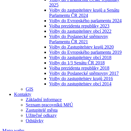
2025
Volby do zastupitelstev krajů a Senátu
Parlamentu ČR 2024
Volby do Evropského parlamentu 2024
Volba prezidenta republiky 2023
Volby do zastupitelstev obcí 2022
Volby do Poslanecké sněmovny
Parlamentu ČR 2021
Volby do Zastupitelstev krajů 2020
Volby do Evropského parlamentu 2019
Volby do zastupitelstev obcí 2018
Volby do 1⁄3 Senátu ČR 2018
Volba prezidenta republiky 2018
Volby do Poslanecké sněmovny 2017
Volby do zastupitelstev krajů 2016
Volby do zastupitelstev obcí 2014
GIS
Kontakty
Základní informace
Seznam pracovníků MěÚ
Zastupitelé města
Užitečné odkazy
Odstávky
Mapa webu