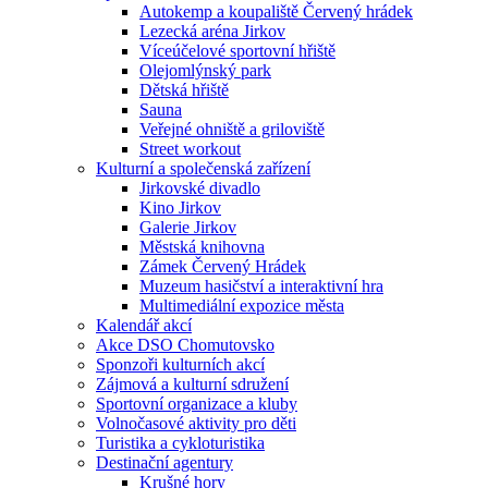
Autokemp a koupaliště Červený hrádek
Lezecká aréna Jirkov
Víceúčelové sportovní hřiště
Olejomlýnský park
Dětská hřiště
Sauna
Veřejné ohniště a griloviště
Street workout
Kulturní a společenská zařízení
Jirkovské divadlo
Kino Jirkov
Galerie Jirkov
Městská knihovna
Zámek Červený Hrádek
Muzeum hasičství a interaktivní hra
Multimediální expozice města
Kalendář akcí
Akce DSO Chomutovsko
Sponzoři kulturních akcí
Zájmová a kulturní sdružení
Sportovní organizace a kluby
Volnočasové aktivity pro děti
Turistika a cykloturistika
Destinační agentury
Krušné hory