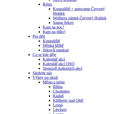
Relax
Koupaliště + autocamp Červený
Hrádek
Wellness zámek Červený Hrádek
Sauna Jirkov
Kam na noc?
Kam na jídlo?
Pro děti
Koupaliště
Dětská hřiště
Jirkovší maskoti
Co se kde děje
Kalendář akcí
Kalendář akcí DSO
Sponzoři kulturních akcí
Sledujte nás
Výlety po okolí
Města a místa
Bílina
Chomutov
Kadaň
Klášterec nad Ohří
Lesná
Litvínov