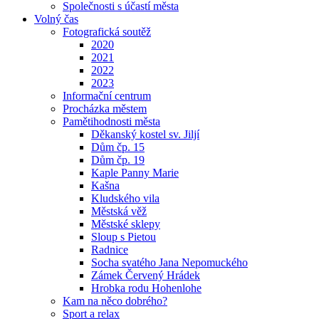
Společnosti s účastí města
Volný čas
Fotografická soutěž
2020
2021
2022
2023
Informační centrum
Procházka městem
Pamětihodnosti města
Děkanský kostel sv. Jiljí
Dům čp. 15
Dům čp. 19
Kaple Panny Marie
Kašna
Kludského vila
Městská věž
Městské sklepy
Sloup s Pietou
Radnice
Socha svatého Jana Nepomuckého
Zámek Červený Hrádek
Hrobka rodu Hohenlohe
Kam na něco dobrého?
Sport a relax