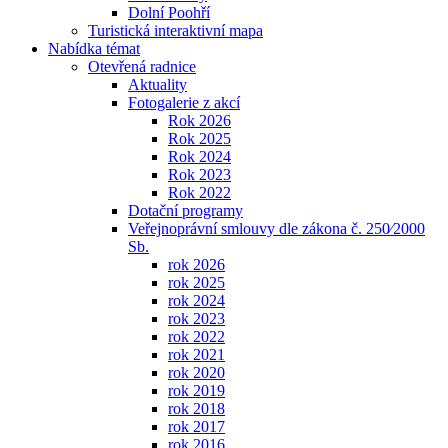
Dolní Poohří
Turistická interaktivní mapa
Nabídka témat
Otevřená radnice
Aktuality
Fotogalerie z akcí
Rok 2026
Rok 2025
Rok 2024
Rok 2023
Rok 2022
Dotační programy
Veřejnoprávní smlouvy dle zákona č. 250⁄2000
Sb.
rok 2026
rok 2025
rok 2024
rok 2023
rok 2022
rok 2021
rok 2020
rok 2019
rok 2018
rok 2017
rok 2016