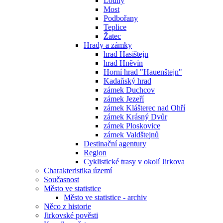
Louny
Most
Podbořany
Teplice
Žatec
Hrady a zámky
hrad Hasištejn
hrad Hněvín
Horní hrad "Hauenštejn"
Kadaňský hrad
zámek Duchcov
zámek Jezeří
zámek Klášterec nad Ohří
zámek Krásný Dvůr
zámek Ploskovice
zámek Valdštejnů
Destinační agentury
Region
Cyklistické trasy v okolí Jirkova
Charakteristika území
Současnost
Město ve statistice
Město ve statistice - archiv
Něco z historie
Jirkovské pověsti