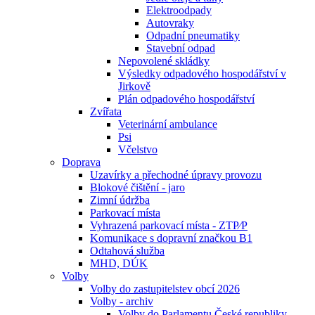
Elektroodpady
Autovraky
Odpadní pneumatiky
Stavební odpad
Nepovolené skládky
Výsledky odpadového hospodářství v
Jirkově
Plán odpadového hospodářství
Zvířata
Veterinární ambulance
Psi
Včelstvo
Doprava
Uzavírky a přechodné úpravy provozu
Blokové čištění - jaro
Zimní údržba
Parkovací místa
Vyhrazená parkovací místa - ZTP⁄P
Komunikace s dopravní značkou B1
Odtahová služba
MHD, DÚK
Volby
Volby do zastupitelstev obcí 2026
Volby - archiv
Volby do Parlamentu České republiky