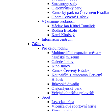
Smetanovy sady
Olejomlýnský park
Zámecký park na Červeném Hrádku
Obora Červený Hrádek
Významné osobnosti
Václav Jan Křtitel Tomášek
Rodina Brokofů
Karel Kludský
Informační centrum
Zážitky
Pro celou rodinu
Multimediální expozice města +
hasičské muzeum
Galerie Jirkov
Kino Jirkov
Zámek Červený Hrádek
Koupaliště + autocamp Červený
Hrádek
Jirkovské divadlo
Olejomlýnský park
Veřejné ohniště a griloviště
Sport
Lezecká aréna
Víceúčelové sportovní hřiště
Street workout