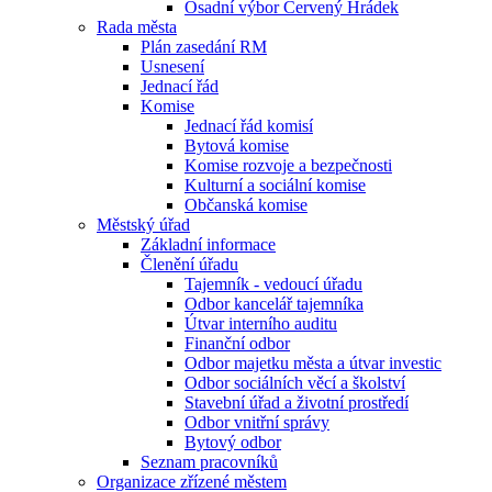
Osadní výbor Červený Hrádek
Rada města
Plán zasedání RM
Usnesení
Jednací řád
Komise
Jednací řád komisí
Bytová komise
Komise rozvoje a bezpečnosti
Kulturní a sociální komise
Občanská komise
Městský úřad
Základní informace
Členění úřadu
Tajemník - vedoucí úřadu
Odbor kancelář tajemníka
Útvar interního auditu
Finanční odbor
Odbor majetku města a útvar investic
Odbor sociálních věcí a školství
Stavební úřad a životní prostředí
Odbor vnitřní správy
Bytový odbor
Seznam pracovníků
Organizace zřízené městem