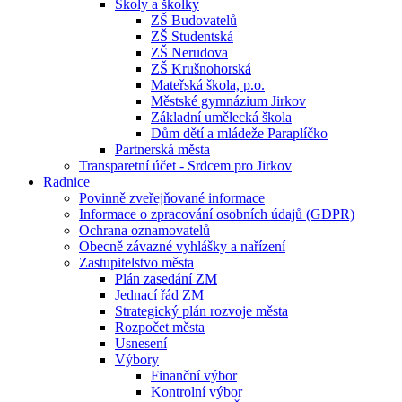
Školy a školky
ZŠ Budovatelů
ZŠ Studentská
ZŠ Nerudova
ZŠ Krušnohorská
Mateřská škola, p.o.
Městské gymnázium Jirkov
Základní umělecká škola
Dům dětí a mládeže Paraplíčko
Partnerská města
Transparetní účet - Srdcem pro Jirkov
Radnice
Povinně zveřejňované informace
Informace o zpracování osobních údajů (GDPR)
Ochrana oznamovatelů
Obecně závazné vyhlášky a nařízení
Zastupitelstvo města
Plán zasedání ZM
Jednací řád ZM
Strategický plán rozvoje města
Rozpočet města
Usnesení
Výbory
Finanční výbor
Kontrolní výbor