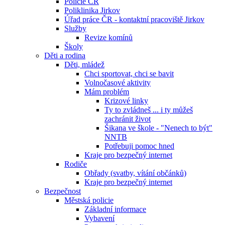
Policie ČR
Poliklinika Jirkov
Úřad práce ČR - kontaktní pracoviště Jirkov
Služby
Revize komínů
Školy
Děti a rodina
Děti, mládež
Chci sportovat, chci se bavit
Volnočasové aktivity
Mám problém
Krizové linky
Ty to zvládneš ... i ty můžeš
zachránit život
Šikana ve škole - "Nenech to být"
NNTB
Potřebuji pomoc hned
Kraje pro bezpečný internet
Rodiče
Obřady (svatby, vítání občánků)
Kraje pro bezpečný internet
Bezpečnost
Městská policie
Základní informace
Vybavení