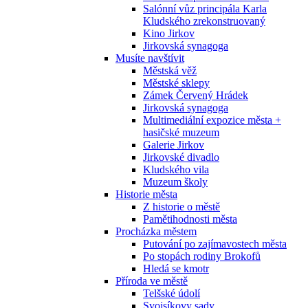
Salónní vůz principála Karla
Kludského zrekonstruovaný
Kino Jirkov
Jirkovská synagoga
Musíte navštívit
Městská věž
Městské sklepy
Zámek Červený Hrádek
Jirkovská synagoga
Multimediální expozice města +
hasičské muzeum
Galerie Jirkov
Jirkovské divadlo
Kludského vila
Muzeum školy
Historie města
Z historie o městě
Pamětihodnosti města
Procházka městem
Putování po zajímavostech města
Po stopách rodiny Brokofů
Hledá se kmotr
Příroda ve městě
Telšské údolí
Svojsíkovy sady