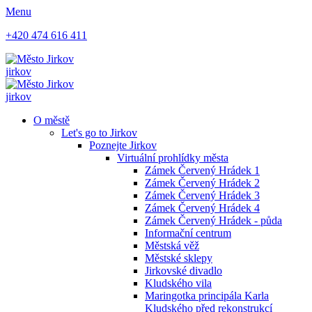
Menu
+420 474 616 411
jirkov
jirkov
O městě
Let's go to Jirkov
Poznejte Jirkov
Virtuální prohlídky města
Zámek Červený Hrádek 1
Zámek Červený Hrádek 2
Zámek Červený Hrádek 3
Zámek Červený Hrádek 4
Zámek Červený Hrádek - půda
Informační centrum
Městská věž
Městské sklepy
Jirkovské divadlo
Kludského vila
Maringotka principála Karla
Kludského před rekonstrukcí