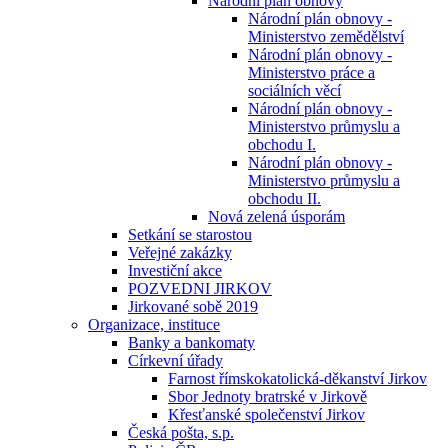
Národní plán obnovy
Národní plán obnovy -
Ministerstvo zemědělství
Národní plán obnovy -
Ministerstvo práce a
sociálních věcí
Národní plán obnovy -
Ministerstvo průmyslu a
obchodu I.
Národní plán obnovy -
Ministerstvo průmyslu a
obchodu II.
Nová zelená úsporám
Setkání se starostou
Veřejné zakázky
Investiční akce
POZVEDNI JIRKOV
Jirkované sobě 2019
Organizace, instituce
Banky a bankomaty
Církevní úřady
Farnost římskokatolická-děkanství Jirkov
Sbor Jednoty bratrské v Jirkově
Křesťanské společenství Jirkov
Česká pošta, s.p.