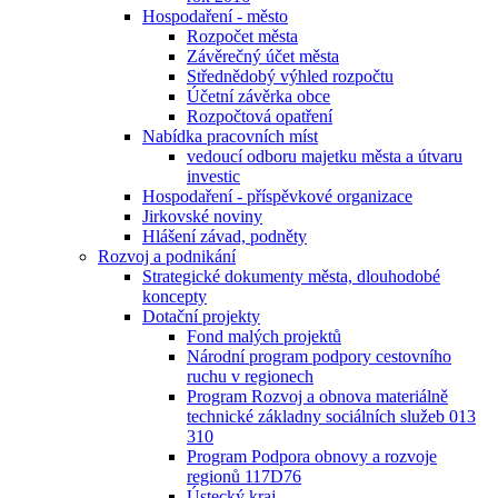
Hospodaření - město
Rozpočet města
Závěrečný účet města
Střednědobý výhled rozpočtu
Účetní závěrka obce
Rozpočtová opatření
Nabídka pracovních míst
vedoucí odboru majetku města a útvaru
investic
Hospodaření - příspěvkové organizace
Jirkovské noviny
Hlášení závad, podněty
Rozvoj a podnikání
Strategické dokumenty města, dlouhodobé
koncepty
Dotační projekty
Fond malých projektů
Národní program podpory cestovního
ruchu v regionech
Program Rozvoj a obnova materiálně
technické základny sociálních služeb 013
310
Program Podpora obnovy a rozvoje
regionů 117D76
Ústecký kraj