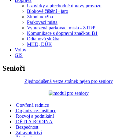
Doprava
Uzavírky a přechodné úpravy provozu
Blokové čištění - jaro
Zimní údržba
Parkovací místa
Vyhrazená parkovací místa - ZTP⁄P
Komunikace s dopravní značkou B1
Odtahová služba
MHD, DÚK
Volby
GIS
Senioři
Zjednodušená verze stránek nejen pro seniory
Otevřená radnice
Organizace, instituce
Rozvoj a podnikání
DĚTI A RODINA
Bezpečnost
Zdravotnictví