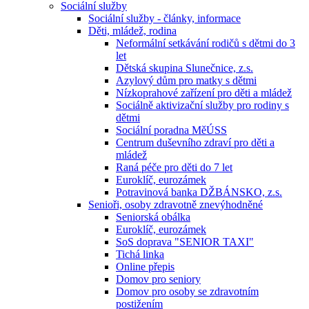
Sociální služby
Sociální služby - články, informace
Děti, mládež, rodina
Neformální setkávání rodičů s dětmi do 3
let
Dětská skupina Slunečnice, z.s.
Azylový dům pro matky s dětmi
Nízkoprahové zařízení pro děti a mládež
Sociálně aktivizační služby pro rodiny s
dětmi
Sociální poradna MěÚSS
Centrum duševního zdraví pro děti a
mládež
Raná péče pro děti do 7 let
Euroklíč, eurozámek
Potravinová banka DŽBÁNSKO, z.s.
Senioři, osoby zdravotně znevýhodněné
Seniorská obálka
Euroklíč, eurozámek
SoS doprava "SENIOR TAXI"
Tichá linka
Online přepis
Domov pro seniory
Domov pro osoby se zdravotním
postižením