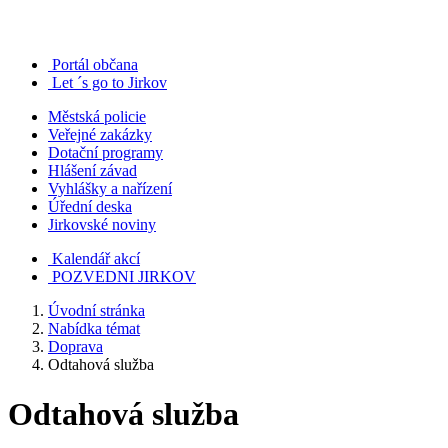
Portál občana
Let ´s go to Jirkov
Městská policie
Veřejné zakázky
Dotační programy
Hlášení závad
Vyhlášky a nařízení
Úřední deska
Jirkovské noviny
Kalendář akcí
POZVEDNI JIRKOV
Úvodní stránka
Nabídka témat
Doprava
Odtahová služba
Odtahová služba