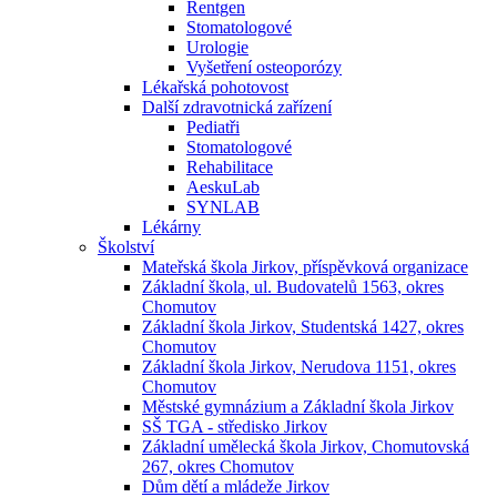
Rentgen
Stomatologové
Urologie
Vyšetření osteoporózy
Lékařská pohotovost
Další zdravotnická zařízení
Pediatři
Stomatologové
Rehabilitace
AeskuLab
SYNLAB
Lékárny
Školství
Mateřská škola Jirkov, příspěvková organizace
Základní škola, ul. Budovatelů 1563, okres
Chomutov
Základní škola Jirkov, Studentská 1427, okres
Chomutov
Základní škola Jirkov, Nerudova 1151, okres
Chomutov
Městské gymnázium a Základní škola Jirkov
SŠ TGA - středisko Jirkov
Základní umělecká škola Jirkov, Chomutovská
267, okres Chomutov
Dům dětí a mládeže Jirkov