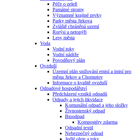
Péče o zeleň
Památné stromy
Významné krajiné prvky
Parky města Jirkova
Zvláště chráněná uzemí
Rorýsi a netopýři
Lesy města
Voda
Vodní toky
Vodní nádrže
Povodňový plán
Ovzduší
Územní plán snižování emisí a imisí pro
města Jirkov a Chomutov
Informace o kvalitě ovzduší
Odpadové hospodářství
Předcházení vzniků odpadů
Odpady a jejich likvidace
Komunální odpad a jeho složky
Živnostenský odpad
Bioodpad
Kompostéry zdarma
Odpadní textil
Nebezpečný odpad
Jedlé oleje a tuky