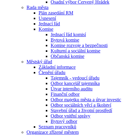
Osadní výbor Červený Hrádek
Rada města
Plán zasedání RM
Usnesení
Jednací řád
Komise
Jednací řád komisí
Bytová komise
Komise rozvoje a bezpečnosti
Kulturní a sociální komise
Občanská komise
Městský úřad
Základní informace
Členění úřadu
Tajemník - vedoucí úřadu
Odbor kancelář tajemníka
Útvar interního auditu
Finanční odbor
Odbor majetku města a útvar investic
Odbor sociálních věcí a školství
Stavební úřad a životní prostředí
Odbor vnitřní správy
Bytový odbor
Seznam pracovníků
Organizace zřízené městem