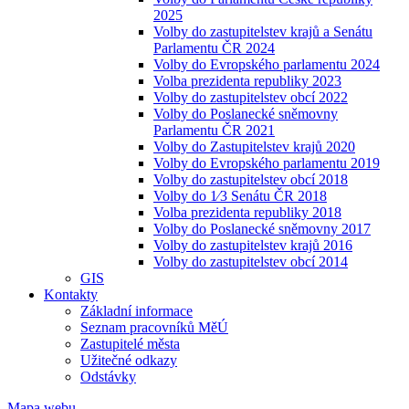
2025
Volby do zastupitelstev krajů a Senátu
Parlamentu ČR 2024
Volby do Evropského parlamentu 2024
Volba prezidenta republiky 2023
Volby do zastupitelstev obcí 2022
Volby do Poslanecké sněmovny
Parlamentu ČR 2021
Volby do Zastupitelstev krajů 2020
Volby do Evropského parlamentu 2019
Volby do zastupitelstev obcí 2018
Volby do 1⁄3 Senátu ČR 2018
Volba prezidenta republiky 2018
Volby do Poslanecké sněmovny 2017
Volby do zastupitelstev krajů 2016
Volby do zastupitelstev obcí 2014
GIS
Kontakty
Základní informace
Seznam pracovníků MěÚ
Zastupitelé města
Užitečné odkazy
Odstávky
Mapa webu