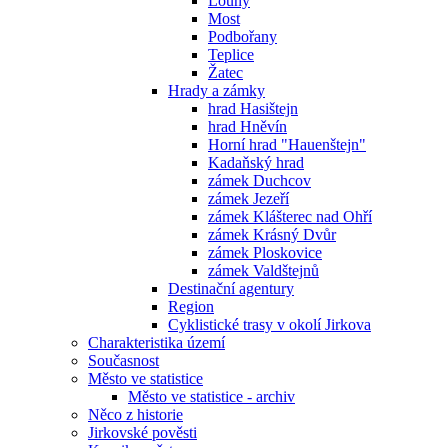
Louny
Most
Podbořany
Teplice
Žatec
Hrady a zámky
hrad Hasištejn
hrad Hněvín
Horní hrad "Hauenštejn"
Kadaňský hrad
zámek Duchcov
zámek Jezeří
zámek Klášterec nad Ohří
zámek Krásný Dvůr
zámek Ploskovice
zámek Valdštejnů
Destinační agentury
Region
Cyklistické trasy v okolí Jirkova
Charakteristika území
Současnost
Město ve statistice
Město ve statistice - archiv
Něco z historie
Jirkovské pověsti