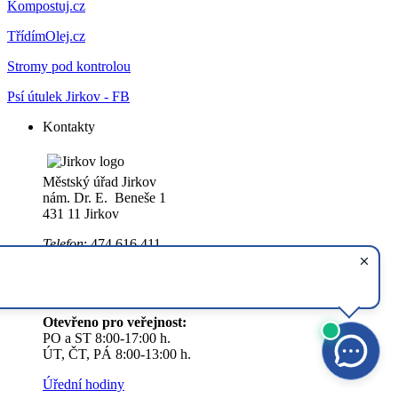
Kompostuj.cz
TřídímOlej.cz
Stromy pod kontrolou
Psí útulek Jirkov - FB
Kontakty
Městský úřad Jirkov
nám. Dr. E. Beneše 1
431 11 Jirkov
Telefon
: 474 616 411
E-mail:
podatelna@jirkov.cz
Datová schránka:
9zcbsra
IČO:
00261904
Otevřeno pro veřejnost:
PO a ST 8:00-17:00 h.
ÚT, ČT, PÁ 8:00-13:00 h.
Úřední hodiny