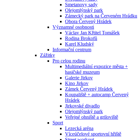
Smetanovy sady
Olejomlýnský park
Zámecký park na Červeném Hrádku
Obora Červený Hrádek
Významné osobnosti
Václav Jan Křtitel Tomášek
Rodina Brokofů
Karel Kludský
Informační centrum
Zážitky
Pro celou rodinu
Multimediální expozice města +
hasičské muzeum
Galerie Jirkov
Kino Jirkov
Zámek Červený Hrádek
Koupaliště + autocamp Červený
Hrádek
Jirkovské divadlo
Olejomlýnský park
Veřejné ohniště a griloviště
Sport
Lezecká aréna
Víceúčelové sportovní hřiště
Street workout