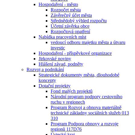
Hospodaření - město
Rozpočet města
Závěrečný účet města
Střednědobý výhled rozpočtu
Účetní závěrka obce
Rozpočtová opatření
Nabídka pracovních míst
vedoucí odboru majetku města a útvaru
investic
Hospodaření - příspěvkové organizace
Jirkovské noviny
Hlášení závad, podněty
Rozvoj a podnikání
Strategické dokumenty města, dlouhodobé
koncepty
Dotační projekty
Fond malých projektů
Národní program podpory cestovního
ruchu v regionech
Program Rozvoj a obnova materiálně
technické základny sociálních služeb 013
310
Program Podpora obnovy a rozvoje
regionů 117D76
Ústecký kraj