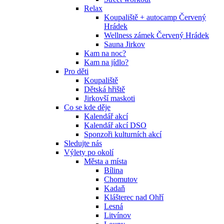
Relax
Koupaliště + autocamp Červený
Hrádek
Wellness zámek Červený Hrádek
Sauna Jirkov
Kam na noc?
Kam na jídlo?
Pro děti
Koupaliště
Dětská hřiště
Jirkovší maskoti
Co se kde děje
Kalendář akcí
Kalendář akcí DSO
Sponzoři kulturních akcí
Sledujte nás
Výlety po okolí
Města a místa
Bílina
Chomutov
Kadaň
Klášterec nad Ohří
Lesná
Litvínov