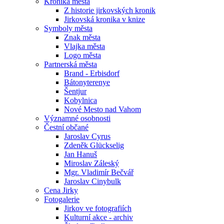
Kronika města
Z historie jirkovských kronik
Jirkovská kronika v knize
Symboly města
Znak města
Vlajka města
Logo města
Partnerská města
Brand - Erbisdorf
Bátonyterenye
Šentjur
Kobylnica
Nové Mesto nad Vahom
Významné osobnosti
Čestní občané
Jaroslav Cyrus
Zdeněk Glückselig
Jan Hanuš
Miroslav Záleský
Mgr. Vladimír Bečvář
Jaroslav Cinybulk
Cena Jirky
Fotogalerie
Jirkov ve fotografiích
Kulturní akce - archiv