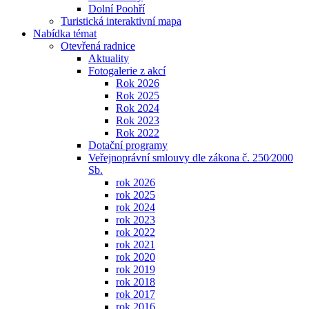
Dolní Poohří
Turistická interaktivní mapa
Nabídka témat
Otevřená radnice
Aktuality
Fotogalerie z akcí
Rok 2026
Rok 2025
Rok 2024
Rok 2023
Rok 2022
Dotační programy
Veřejnoprávní smlouvy dle zákona č. 250⁄2000
Sb.
rok 2026
rok 2025
rok 2024
rok 2023
rok 2022
rok 2021
rok 2020
rok 2019
rok 2018
rok 2017
rok 2016