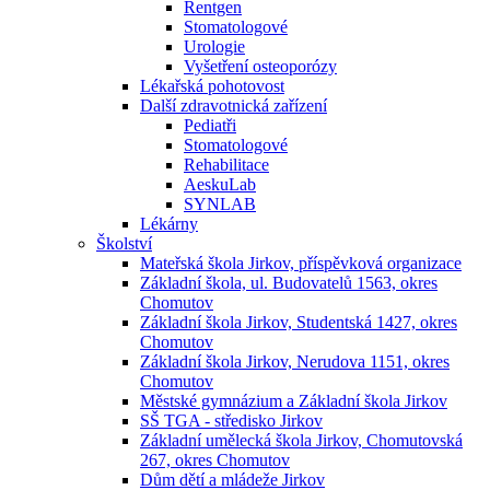
Rentgen
Stomatologové
Urologie
Vyšetření osteoporózy
Lékařská pohotovost
Další zdravotnická zařízení
Pediatři
Stomatologové
Rehabilitace
AeskuLab
SYNLAB
Lékárny
Školství
Mateřská škola Jirkov, příspěvková organizace
Základní škola, ul. Budovatelů 1563, okres
Chomutov
Základní škola Jirkov, Studentská 1427, okres
Chomutov
Základní škola Jirkov, Nerudova 1151, okres
Chomutov
Městské gymnázium a Základní škola Jirkov
SŠ TGA - středisko Jirkov
Základní umělecká škola Jirkov, Chomutovská
267, okres Chomutov
Dům dětí a mládeže Jirkov