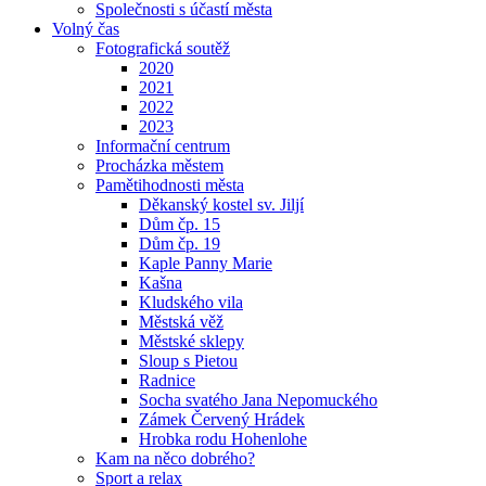
Společnosti s účastí města
Volný čas
Fotografická soutěž
2020
2021
2022
2023
Informační centrum
Procházka městem
Pamětihodnosti města
Děkanský kostel sv. Jiljí
Dům čp. 15
Dům čp. 19
Kaple Panny Marie
Kašna
Kludského vila
Městská věž
Městské sklepy
Sloup s Pietou
Radnice
Socha svatého Jana Nepomuckého
Zámek Červený Hrádek
Hrobka rodu Hohenlohe
Kam na něco dobrého?
Sport a relax