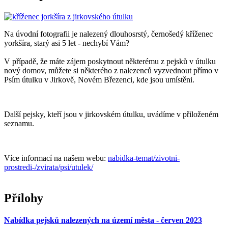
Na úvodní fotografii je nalezený dlouhosrstý, černošedý kříženec
yorkšíra, starý asi 5 let - nechybí Vám?
V případě, že máte zájem poskytnout některému z pejsků v útulku
nový domov, můžete si některého z nalezenců vyzvednout přímo v
Psím útulku v Jirkově, Novém Březenci, kde jsou umístěni.
Další pejsky, kteří jsou v jirkovském útulku, uvádíme v přiloženém
seznamu.
Více informací na našem webu:
nabidka-temat/zivotni-
prostredi-/zvirata/psi/utulek/
Přílohy
Nabídka pejsků nalezených na území města - červen 2023