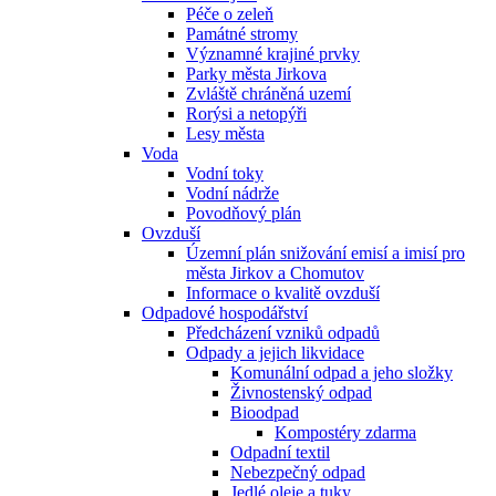
Péče o zeleň
Památné stromy
Významné krajiné prvky
Parky města Jirkova
Zvláště chráněná uzemí
Rorýsi a netopýři
Lesy města
Voda
Vodní toky
Vodní nádrže
Povodňový plán
Ovzduší
Územní plán snižování emisí a imisí pro
města Jirkov a Chomutov
Informace o kvalitě ovzduší
Odpadové hospodářství
Předcházení vzniků odpadů
Odpady a jejich likvidace
Komunální odpad a jeho složky
Živnostenský odpad
Bioodpad
Kompostéry zdarma
Odpadní textil
Nebezpečný odpad
Jedlé oleje a tuky