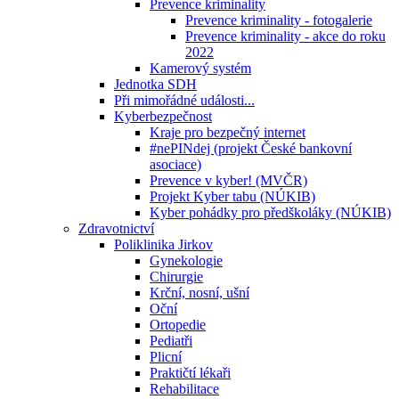
Prevence kriminality
Prevence kriminality - fotogalerie
Prevence kriminality - akce do roku
2022
Kamerový systém
Jednotka SDH
Při mimořádné události...
Kyberbezpečnost
Kraje pro bezpečný internet
#nePINdej (projekt České bankovní
asociace)
Prevence v kyber! (MVČR)
Projekt Kyber tabu (NÚKIB)
Kyber pohádky pro předškoláky (NÚKIB)
Zdravotnictví
Poliklinika Jirkov
Gynekologie
Chirurgie
Krční, nosní, ušní
Oční
Ortopedie
Pediatři
Plicní
Praktičtí lékaři
Rehabilitace