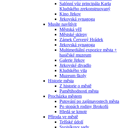
Salónní vůz principála Karla
Kludského zrekonstruovaný
Kino Jirkov
Jirkovská synagoga
Musíte navštívit
Městská věž
Městské sklepy
Zámek Červený Hrádek
Jirkovská synagoga
Multimediální expozice města +
hasičské muzeum
Galerie Jirkov
Jirkovské divadlo
Kludského vila
Muzeum školy
Historie města
Z historie o městě
Pamětihodnosti města
Procházka městem
Putování po zajímavostech města
Po stopách rodiny Brokofů
Hledá se kmotr
Příroda ve městě
Telšské údolí
Svojsíkovy sady