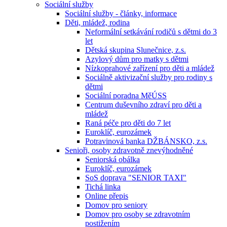
Sociální služby
Sociální služby - články, informace
Děti, mládež, rodina
Neformální setkávání rodičů s dětmi do 3
let
Dětská skupina Slunečnice, z.s.
Azylový dům pro matky s dětmi
Nízkoprahové zařízení pro děti a mládež
Sociálně aktivizační služby pro rodiny s
dětmi
Sociální poradna MěÚSS
Centrum duševního zdraví pro děti a
mládež
Raná péče pro děti do 7 let
Euroklíč, eurozámek
Potravinová banka DŽBÁNSKO, z.s.
Senioři, osoby zdravotně znevýhodněné
Seniorská obálka
Euroklíč, eurozámek
SoS doprava "SENIOR TAXI"
Tichá linka
Online přepis
Domov pro seniory
Domov pro osoby se zdravotním
postižením