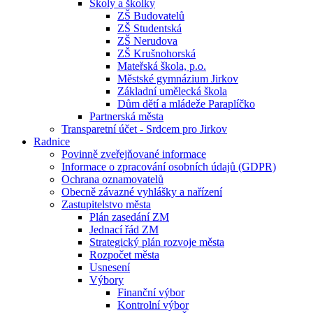
Školy a školky
ZŠ Budovatelů
ZŠ Studentská
ZŠ Nerudova
ZŠ Krušnohorská
Mateřská škola, p.o.
Městské gymnázium Jirkov
Základní umělecká škola
Dům dětí a mládeže Paraplíčko
Partnerská města
Transparetní účet - Srdcem pro Jirkov
Radnice
Povinně zveřejňované informace
Informace o zpracování osobních údajů (GDPR)
Ochrana oznamovatelů
Obecně závazné vyhlášky a nařízení
Zastupitelstvo města
Plán zasedání ZM
Jednací řád ZM
Strategický plán rozvoje města
Rozpočet města
Usnesení
Výbory
Finanční výbor
Kontrolní výbor