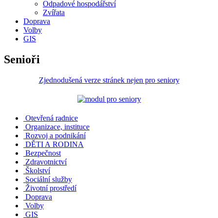
Odpadové hospodářství
Zvířata
Doprava
Volby
GIS
Senioři
Zjednodušená verze stránek nejen pro seniory
Otevřená radnice
Organizace, instituce
Rozvoj a podnikání
DĚTI A RODINA
Bezpečnost
Zdravotnictví
Školství
Sociální služby
Životní prostředí
Doprava
Volby
GIS