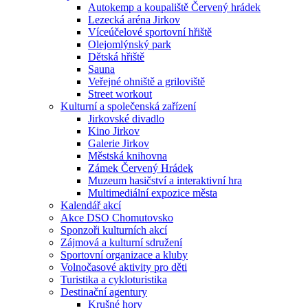
Autokemp a koupaliště Červený hrádek
Lezecká aréna Jirkov
Víceúčelové sportovní hřiště
Olejomlýnský park
Dětská hřiště
Sauna
Veřejné ohniště a griloviště
Street workout
Kulturní a společenská zařízení
Jirkovské divadlo
Kino Jirkov
Galerie Jirkov
Městská knihovna
Zámek Červený Hrádek
Muzeum hasičství a interaktivní hra
Multimediální expozice města
Kalendář akcí
Akce DSO Chomutovsko
Sponzoři kulturních akcí
Zájmová a kulturní sdružení
Sportovní organizace a kluby
Volnočasové aktivity pro děti
Turistika a cykloturistika
Destinační agentury
Krušné hory