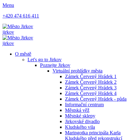
Menu
+420 474 616 411
jirkov
jirkov
O městě
Let's go to Jirkov
Poznejte Jirkov
Virtuální prohlídky města
Zámek Červený Hrádek 1
Zámek Červený Hrádek 2
Zámek Červený Hrádek 3
Zámek Červený Hrádek 4
Zámek Červený Hrádek - půda
Informační centrum
Městská věž
Městské sklepy
Jirkovské divadlo
Kludského vila
Maringotka principála Karla
Kludského před rekonstrukcí