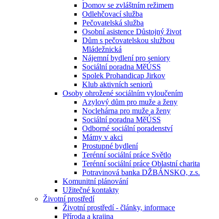
Domov se zvláštním režimem
Odlehčovací služba
Pečovatelská služba
Osobní asistence Důstojný život
Dům s pečovatelskou službou
Mládežnická
Nájemní bydlení pro seniory
Sociální poradna MěÚSS
Spolek Prohandicap Jirkov
Klub aktivních seniorů
Osoby ohrožené sociálním vyloučením
Azylový dům pro muže a ženy
Noclehárna pro muže a ženy
Sociální poradna MěÚSS
Odborné sociální poradenství
Mámy v akci
Prostupné bydlení
Terénní sociální práce Světlo
Terénní sociální práce Oblastní charita
Potravinová banka DŽBÁNSKO, z.s.
Komunitní plánování
Užitečné kontakty
Životní prostředí
Životní prostředí - články, informace
Příroda a krajina