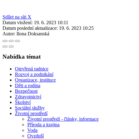
Sdílet na síti X
Datum vložení:
19. 6. 2023 10:11
Datum poslední aktualizace:
19. 6. 2023 10:25
Autor:
Ilona Doksanská
Nabídka témat
Otevřená radnice
Rozvoj a podnikání
Organizace, instituce
Děti a rodina
Bezpečnost
Zdravotnictví
Školství
Sociální služby
Životní prostředí
Životní prostředí - články, informace
Příroda a krajina
Voda
Ovzduší