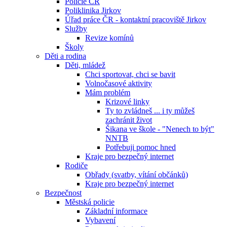
Policie ČR
Poliklinika Jirkov
Úřad práce ČR - kontaktní pracoviště Jirkov
Služby
Revize komínů
Školy
Děti a rodina
Děti, mládež
Chci sportovat, chci se bavit
Volnočasové aktivity
Mám problém
Krizové linky
Ty to zvládneš ... i ty můžeš
zachránit život
Šikana ve škole - "Nenech to být"
NNTB
Potřebuji pomoc hned
Kraje pro bezpečný internet
Rodiče
Obřady (svatby, vítání občánků)
Kraje pro bezpečný internet
Bezpečnost
Městská policie
Základní informace
Vybavení