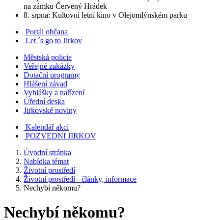
na zámku Červený Hrádek
8. srpna: Kultovní letní kino v Olejomlýnském parku
Portál občana
Let ´s go to Jirkov
Městská policie
Veřejné zakázky
Dotační programy
Hlášení závad
Vyhlášky a nařízení
Úřední deska
Jirkovské noviny
Kalendář akcí
POZVEDNI JIRKOV
Úvodní stránka
Nabídka témat
Životní prostředí
Životní prostředí - články, informace
Nechybí někomu?
Nechybí někomu?