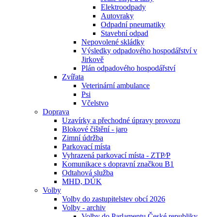
Elektroodpady
Autovraky
Odpadní pneumatiky
Stavební odpad
Nepovolené skládky
Výsledky odpadového hospodářství v
Jirkově
Plán odpadového hospodářství
Zvířata
Veterinární ambulance
Psi
Včelstvo
Doprava
Uzavírky a přechodné úpravy provozu
Blokové čištění - jaro
Zimní údržba
Parkovací místa
Vyhrazená parkovací místa - ZTP⁄P
Komunikace s dopravní značkou B1
Odtahová služba
MHD, DÚK
Volby
Volby do zastupitelstev obcí 2026
Volby - archiv
Volby do Parlamentu České republiky