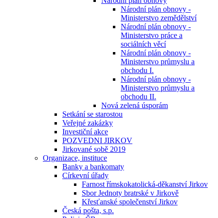
Národní plán obnovy
Národní plán obnovy -
Ministerstvo zemědělství
Národní plán obnovy -
Ministerstvo práce a
sociálních věcí
Národní plán obnovy -
Ministerstvo průmyslu a
obchodu I.
Národní plán obnovy -
Ministerstvo průmyslu a
obchodu II.
Nová zelená úsporám
Setkání se starostou
Veřejné zakázky
Investiční akce
POZVEDNI JIRKOV
Jirkované sobě 2019
Organizace, instituce
Banky a bankomaty
Církevní úřady
Farnost římskokatolická-děkanství Jirkov
Sbor Jednoty bratrské v Jirkově
Křesťanské společenství Jirkov
Česká pošta, s.p.