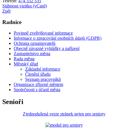
Telefon:
474 332 535
Stáhnout vizitku (vCard)
Zpět
Radnice
Povinně zveřejňované informace
Informace o zpracování osobních údajů (GDPR)
Ochrana oznamovatelů
Obecně závazné vyhlášky a nařízení
Zastupitelstvo města
Rada města
Městský úřad
Základní informace
Členění úřadu
Seznam pracovníků
Organizace zřízené městem
Společnosti s účastí města
Senioři
Zjednodušená verze stránek nejen pro seniory