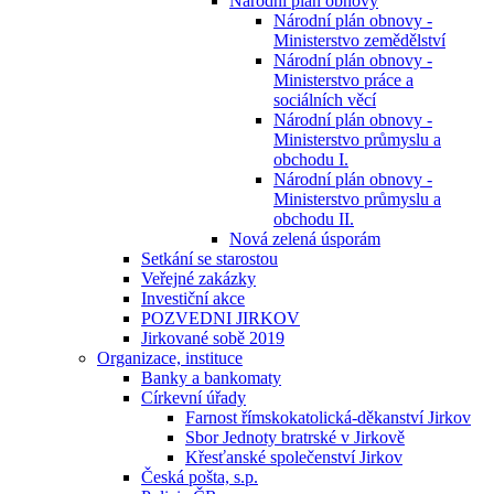
Národní plán obnovy
Národní plán obnovy -
Ministerstvo zemědělství
Národní plán obnovy -
Ministerstvo práce a
sociálních věcí
Národní plán obnovy -
Ministerstvo průmyslu a
obchodu I.
Národní plán obnovy -
Ministerstvo průmyslu a
obchodu II.
Nová zelená úsporám
Setkání se starostou
Veřejné zakázky
Investiční akce
POZVEDNI JIRKOV
Jirkované sobě 2019
Organizace, instituce
Banky a bankomaty
Církevní úřady
Farnost římskokatolická-děkanství Jirkov
Sbor Jednoty bratrské v Jirkově
Křesťanské společenství Jirkov
Česká pošta, s.p.