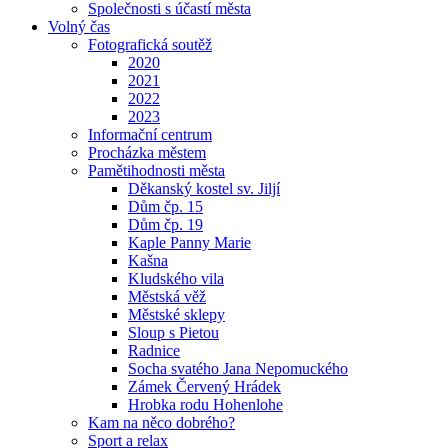
Společnosti s účastí města
Volný čas
Fotografická soutěž
2020
2021
2022
2023
Informační centrum
Procházka městem
Pamětihodnosti města
Děkanský kostel sv. Jiljí
Dům čp. 15
Dům čp. 19
Kaple Panny Marie
Kašna
Kludského vila
Městská věž
Městské sklepy
Sloup s Pietou
Radnice
Socha svatého Jana Nepomuckého
Zámek Červený Hrádek
Hrobka rodu Hohenlohe
Kam na něco dobrého?
Sport a relax