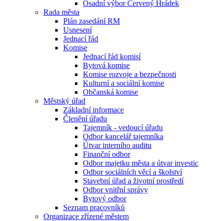
Osadní výbor Červený Hrádek
Rada města
Plán zasedání RM
Usnesení
Jednací řád
Komise
Jednací řád komisí
Bytová komise
Komise rozvoje a bezpečnosti
Kulturní a sociální komise
Občanská komise
Městský úřad
Základní informace
Členění úřadu
Tajemník - vedoucí úřadu
Odbor kancelář tajemníka
Útvar interního auditu
Finanční odbor
Odbor majetku města a útvar investic
Odbor sociálních věcí a školství
Stavební úřad a životní prostředí
Odbor vnitřní správy
Bytový odbor
Seznam pracovníků
Organizace zřízené městem