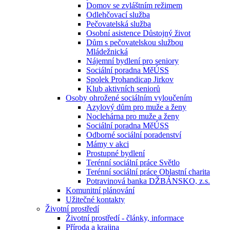
Domov se zvláštním režimem
Odlehčovací služba
Pečovatelská služba
Osobní asistence Důstojný život
Dům s pečovatelskou službou
Mládežnická
Nájemní bydlení pro seniory
Sociální poradna MěÚSS
Spolek Prohandicap Jirkov
Klub aktivních seniorů
Osoby ohrožené sociálním vyloučením
Azylový dům pro muže a ženy
Noclehárna pro muže a ženy
Sociální poradna MěÚSS
Odborné sociální poradenství
Mámy v akci
Prostupné bydlení
Terénní sociální práce Světlo
Terénní sociální práce Oblastní charita
Potravinová banka DŽBÁNSKO, z.s.
Komunitní plánování
Užitečné kontakty
Životní prostředí
Životní prostředí - články, informace
Příroda a krajina