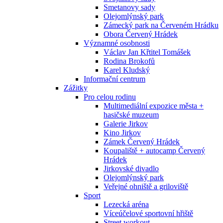
Smetanovy sady
Olejomlýnský park
Zámecký park na Červeném Hrádku
Obora Červený Hrádek
Významné osobnosti
Václav Jan Křtitel Tomášek
Rodina Brokofů
Karel Kludský
Informační centrum
Zážitky
Pro celou rodinu
Multimediální expozice města +
hasičské muzeum
Galerie Jirkov
Kino Jirkov
Zámek Červený Hrádek
Koupaliště + autocamp Červený
Hrádek
Jirkovské divadlo
Olejomlýnský park
Veřejné ohniště a griloviště
Sport
Lezecká aréna
Víceúčelové sportovní hřiště
Street workout