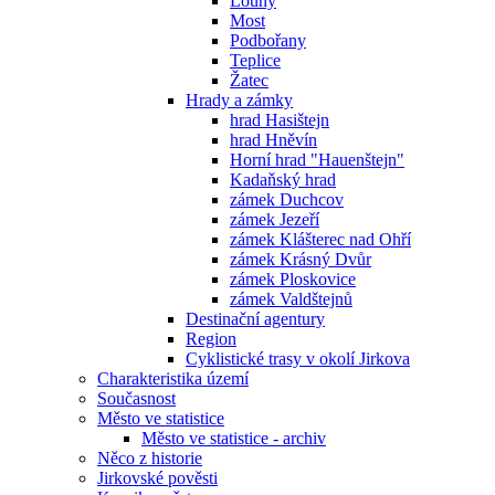
Louny
Most
Podbořany
Teplice
Žatec
Hrady a zámky
hrad Hasištejn
hrad Hněvín
Horní hrad "Hauenštejn"
Kadaňský hrad
zámek Duchcov
zámek Jezeří
zámek Klášterec nad Ohří
zámek Krásný Dvůr
zámek Ploskovice
zámek Valdštejnů
Destinační agentury
Region
Cyklistické trasy v okolí Jirkova
Charakteristika území
Současnost
Město ve statistice
Město ve statistice - archiv
Něco z historie
Jirkovské pověsti