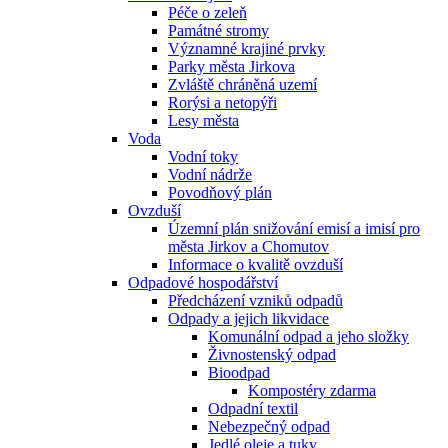
Péče o zeleň
Památné stromy
Významné krajiné prvky
Parky města Jirkova
Zvláště chráněná uzemí
Rorýsi a netopýři
Lesy města
Voda
Vodní toky
Vodní nádrže
Povodňový plán
Ovzduší
Územní plán snižování emisí a imisí pro
města Jirkov a Chomutov
Informace o kvalitě ovzduší
Odpadové hospodářství
Předcházení vzniků odpadů
Odpady a jejich likvidace
Komunální odpad a jeho složky
Živnostenský odpad
Bioodpad
Kompostéry zdarma
Odpadní textil
Nebezpečný odpad
Jedlé oleje a tuky