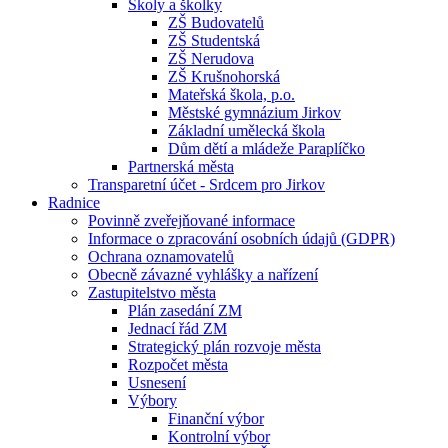
Školy a školky
ZŠ Budovatelů
ZŠ Studentská
ZŠ Nerudova
ZŠ Krušnohorská
Mateřská škola, p.o.
Městské gymnázium Jirkov
Základní umělecká škola
Dům dětí a mládeže Paraplíčko
Partnerská města
Transparetní účet - Srdcem pro Jirkov
Radnice
Povinně zveřejňované informace
Informace o zpracování osobních údajů (GDPR)
Ochrana oznamovatelů
Obecně závazné vyhlášky a nařízení
Zastupitelstvo města
Plán zasedání ZM
Jednací řád ZM
Strategický plán rozvoje města
Rozpočet města
Usnesení
Výbory
Finanční výbor
Kontrolní výbor