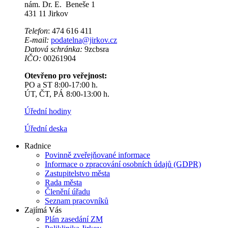
nám. Dr. E. Beneše 1
431 11 Jirkov
Telefon
: 474 616 411
E-mail:
podatelna@jirkov.cz
Datová schránka:
9zcbsra
IČO:
00261904
Otevřeno pro veřejnost:
PO a ST 8:00-17:00 h.
ÚT, ČT, PÁ 8:00-13:00 h.
Úřední hodiny
Úřední deska
Radnice
Povinně zveřejňované informace
Informace o zpracování osobních údajů (GDPR)
Zastupitelstvo města
Rada města
Členění úřadu
Seznam pracovníků
Zajímá Vás
Plán zasedání ZM