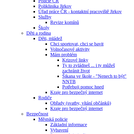
Policie ČR
Poliklinika Jirkov
Úřad práce ČR - kontaktní pracoviště Jirkov
Služby
Revize komínů
Školy
Děti a rodina
Děti, mládež
Chci sportovat, chci se bavit
Volnočasové aktivity
Mám problém
Krizové linky
Ty to zvládneš ... i ty můžeš
zachránit život
Šikana ve škole - "Nenech to být"
NNTB
Potřebuji pomoc hned
Kraje pro bezpečný internet
Rodiče
Obřady (svatby, vítání občánků)
Kraje pro bezpečný internet
Bezpečnost
Městská policie
Základní informace
Vybavení