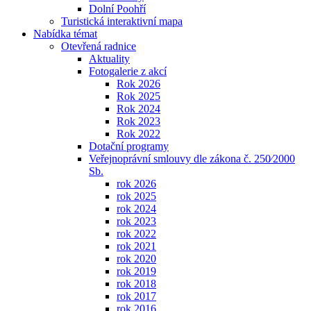
Dolní Poohří
Turistická interaktivní mapa
Nabídka témat
Otevřená radnice
Aktuality
Fotogalerie z akcí
Rok 2026
Rok 2025
Rok 2024
Rok 2023
Rok 2022
Dotační programy
Veřejnoprávní smlouvy dle zákona č. 250⁄2000
Sb.
rok 2026
rok 2025
rok 2024
rok 2023
rok 2022
rok 2021
rok 2020
rok 2019
rok 2018
rok 2017
rok 2016