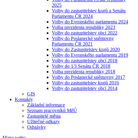
2025
Volby do zastupitelstev krajů a Senátu
Parlamentu ČR 2024
Volby do Evropského parlamentu 2024
Volba prezidenta republiky 2023
Volby do zastupitelstev obcí 2022
Volby do Poslanecké sněmovny
Parlamentu ČR 2021
Volby do Zastupitelstev krajů 2020
Volby do Evropského parlamentu 2019
Volby do zastupitelstev obcí 2018
Volby do 1⁄3 Senátu ČR 2018
Volba prezidenta republiky 2018
Volby do Poslanecké sněmovny 2017
Volby do zastupitelstev krajů 2016
Volby do zastupitelstev obcí 2014
GIS
Kontakty
Základní informace
Seznam pracovníků MěÚ
Zastupitelé města
Užitečné odkazy
Odstávky
Mapa webu