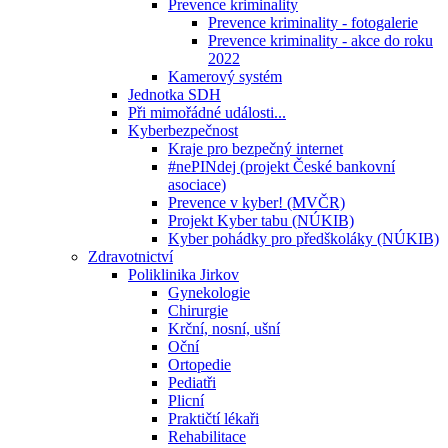
Prevence kriminality
Prevence kriminality - fotogalerie
Prevence kriminality - akce do roku
2022
Kamerový systém
Jednotka SDH
Při mimořádné události...
Kyberbezpečnost
Kraje pro bezpečný internet
#nePINdej (projekt České bankovní
asociace)
Prevence v kyber! (MVČR)
Projekt Kyber tabu (NÚKIB)
Kyber pohádky pro předškoláky (NÚKIB)
Zdravotnictví
Poliklinika Jirkov
Gynekologie
Chirurgie
Krční, nosní, ušní
Oční
Ortopedie
Pediatři
Plicní
Praktičtí lékaři
Rehabilitace