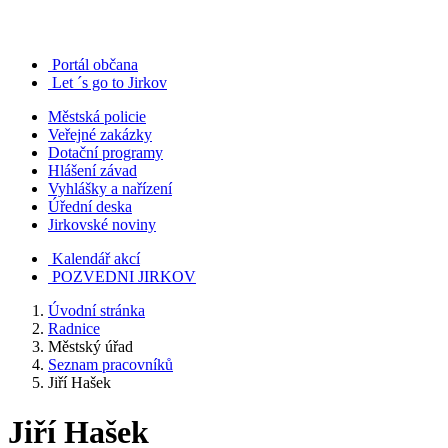
Portál občana
Let ´s go to Jirkov
Městská policie
Veřejné zakázky
Dotační programy
Hlášení závad
Vyhlášky a nařízení
Úřední deska
Jirkovské noviny
Kalendář akcí
POZVEDNI JIRKOV
Úvodní stránka
Radnice
Městský úřad
Seznam pracovníků
Jiří Hašek
Jiří Hašek