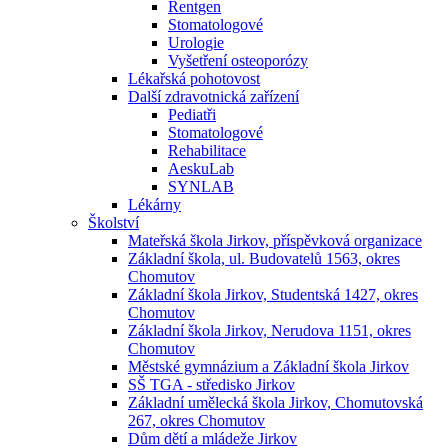
Rentgen
Stomatologové
Urologie
Vyšetření osteoporózy
Lékařská pohotovost
Další zdravotnická zařízení
Pediatři
Stomatologové
Rehabilitace
AeskuLab
SYNLAB
Lékárny
Školství
Mateřská škola Jirkov, příspěvková organizace
Základní škola, ul. Budovatelů 1563, okres
Chomutov
Základní škola Jirkov, Studentská 1427, okres
Chomutov
Základní škola Jirkov, Nerudova 1151, okres
Chomutov
Městské gymnázium a Základní škola Jirkov
SŠ TGA - středisko Jirkov
Základní umělecká škola Jirkov, Chomutovská
267, okres Chomutov
Dům dětí a mládeže Jirkov