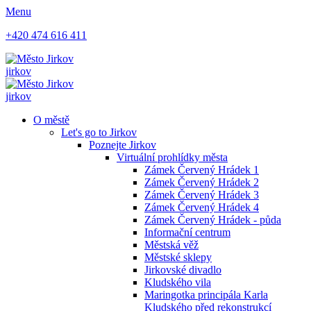
Menu
+420 474 616 411
jirkov
jirkov
O městě
Let's go to Jirkov
Poznejte Jirkov
Virtuální prohlídky města
Zámek Červený Hrádek 1
Zámek Červený Hrádek 2
Zámek Červený Hrádek 3
Zámek Červený Hrádek 4
Zámek Červený Hrádek - půda
Informační centrum
Městská věž
Městské sklepy
Jirkovské divadlo
Kludského vila
Maringotka principála Karla
Kludského před rekonstrukcí