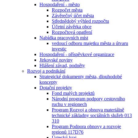
Hospodaření - město
Rozpočet města
Závěrečný účet města
Střednědobý výhled rozpočtu
Účetní závěrka obce
Rozpočtová opatření
Nabídka pracovních míst
vedoucí odboru majetku města a útvaru
investic
Hospodaření - příspěvkové organizace
Jirkovské noviny
Hlášení závad, podněty
Rozvoj a podnikání
Strategické dokumenty města, dlouhodobé
koncepty
Dotační projekty
Fond malých projektů
Národní program podpory cestovního
ruchu v regionech
Program Rozvoj a obnova materiálně
technické základny sociálních služeb 013
310
Program Podpora obnovy a rozvoje
regionů 117D76
Ústecký kraj