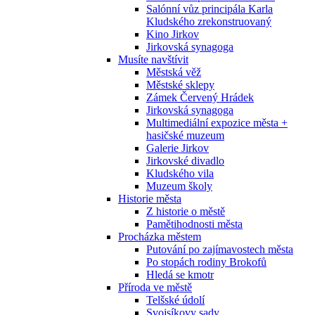
Salónní vůz principála Karla
Kludského zrekonstruovaný
Kino Jirkov
Jirkovská synagoga
Musíte navštívit
Městská věž
Městské sklepy
Zámek Červený Hrádek
Jirkovská synagoga
Multimediální expozice města +
hasičské muzeum
Galerie Jirkov
Jirkovské divadlo
Kludského vila
Muzeum školy
Historie města
Z historie o městě
Pamětihodnosti města
Procházka městem
Putování po zajímavostech města
Po stopách rodiny Brokofů
Hledá se kmotr
Příroda ve městě
Telšské údolí
Svojsíkovy sady