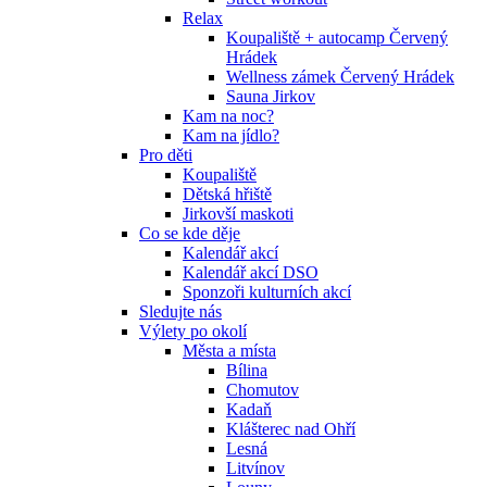
Relax
Koupaliště + autocamp Červený
Hrádek
Wellness zámek Červený Hrádek
Sauna Jirkov
Kam na noc?
Kam na jídlo?
Pro děti
Koupaliště
Dětská hřiště
Jirkovší maskoti
Co se kde děje
Kalendář akcí
Kalendář akcí DSO
Sponzoři kulturních akcí
Sledujte nás
Výlety po okolí
Města a místa
Bílina
Chomutov
Kadaň
Klášterec nad Ohří
Lesná
Litvínov