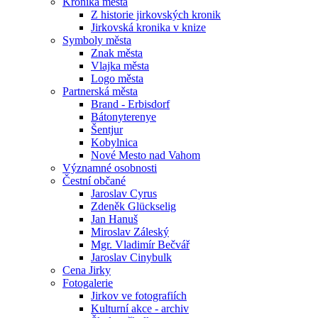
Kronika města
Z historie jirkovských kronik
Jirkovská kronika v knize
Symboly města
Znak města
Vlajka města
Logo města
Partnerská města
Brand - Erbisdorf
Bátonyterenye
Šentjur
Kobylnica
Nové Mesto nad Vahom
Významné osobnosti
Čestní občané
Jaroslav Cyrus
Zdeněk Glückselig
Jan Hanuš
Miroslav Záleský
Mgr. Vladimír Bečvář
Jaroslav Cinybulk
Cena Jirky
Fotogalerie
Jirkov ve fotografiích
Kulturní akce - archiv