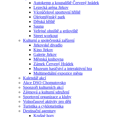
Autokemp a koupaliště Červený hrádek
Lezecká aréna Jirkov
Víceúčelové sportovní hřiště
Olejomlýnský park
Dětská hřiště
Sauna
Veřejné ohniště a griloviště
Street workout
Kulturní a společenská zařízení
Jirkovské divadlo
Kino Jirkov
Galerie Jirkov
Městská knihovna
Zámek Červený Hrádek
Muzeum hasičství a interaktivní hra
Multimediální expozice města
Kalendář akcí
Akce DSO Chomutovsko
Sponzoři kulturních akcí
Zájmová a kulturní sdružení
Sportovní organizace a kluby
Volnočasové aktivity pro děti
Turistika a cykloturistika
Destinační agentury
Krušné hory