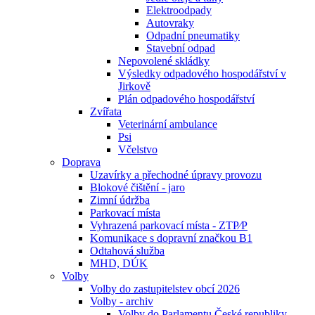
Elektroodpady
Autovraky
Odpadní pneumatiky
Stavební odpad
Nepovolené skládky
Výsledky odpadového hospodářství v
Jirkově
Plán odpadového hospodářství
Zvířata
Veterinární ambulance
Psi
Včelstvo
Doprava
Uzavírky a přechodné úpravy provozu
Blokové čištění - jaro
Zimní údržba
Parkovací místa
Vyhrazená parkovací místa - ZTP⁄P
Komunikace s dopravní značkou B1
Odtahová služba
MHD, DÚK
Volby
Volby do zastupitelstev obcí 2026
Volby - archiv
Volby do Parlamentu České republiky