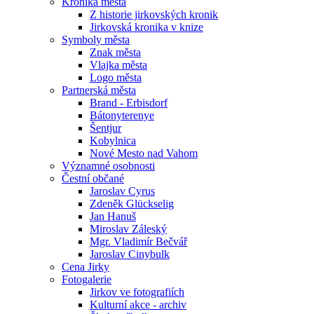
Kronika města
Z historie jirkovských kronik
Jirkovská kronika v knize
Symboly města
Znak města
Vlajka města
Logo města
Partnerská města
Brand - Erbisdorf
Bátonyterenye
Šentjur
Kobylnica
Nové Mesto nad Vahom
Významné osobnosti
Čestní občané
Jaroslav Cyrus
Zdeněk Glückselig
Jan Hanuš
Miroslav Záleský
Mgr. Vladimír Bečvář
Jaroslav Cinybulk
Cena Jirky
Fotogalerie
Jirkov ve fotografiích
Kulturní akce - archiv