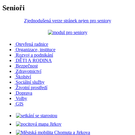
Senioři
Zjednodušená verze stránek nejen pro seniory
Otevřená radnice
Organizace, instituce
Rozvoj a podnikání
DĚTI A RODINA
Bezpečnost
Zdravotnictví
Školství
Sociální služby
Životní prostředí
Doprava
Volby
GIS