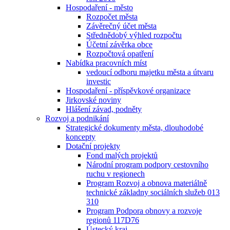
Hospodaření - město
Rozpočet města
Závěrečný účet města
Střednědobý výhled rozpočtu
Účetní závěrka obce
Rozpočtová opatření
Nabídka pracovních míst
vedoucí odboru majetku města a útvaru
investic
Hospodaření - příspěvkové organizace
Jirkovské noviny
Hlášení závad, podněty
Rozvoj a podnikání
Strategické dokumenty města, dlouhodobé
koncepty
Dotační projekty
Fond malých projektů
Národní program podpory cestovního
ruchu v regionech
Program Rozvoj a obnova materiálně
technické základny sociálních služeb 013
310
Program Podpora obnovy a rozvoje
regionů 117D76
Ústecký kraj