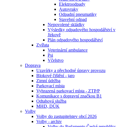
Elektroodpady
Autovraky
Odpadní pneumatiky
Stavební odpad
Nepovolené skládky
Výsledky odpadového hospodářství v
Jirkově
Plán odpadového hospodářství
Zvířata
Veterinární ambulance
Psi
Včelstvo
Doprava
Uzavírky a přechodné úpravy provozu
Blokové čištění - jaro
Zimní údržba
Parkovací místa
Vyhrazená parkovací místa - ZTP⁄P
Komunikace s dopravní značkou B1
Odtahová služba
MHD, DÚK
Volby
Volby do zastupitelstev obcí 2026
Volby - archiv
Volby do Parlamentu České republiky