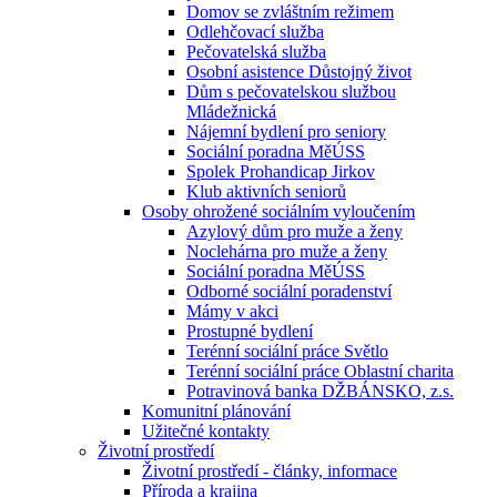
Domov se zvláštním režimem
Odlehčovací služba
Pečovatelská služba
Osobní asistence Důstojný život
Dům s pečovatelskou službou
Mládežnická
Nájemní bydlení pro seniory
Sociální poradna MěÚSS
Spolek Prohandicap Jirkov
Klub aktivních seniorů
Osoby ohrožené sociálním vyloučením
Azylový dům pro muže a ženy
Noclehárna pro muže a ženy
Sociální poradna MěÚSS
Odborné sociální poradenství
Mámy v akci
Prostupné bydlení
Terénní sociální práce Světlo
Terénní sociální práce Oblastní charita
Potravinová banka DŽBÁNSKO, z.s.
Komunitní plánování
Užitečné kontakty
Životní prostředí
Životní prostředí - články, informace
Příroda a krajina