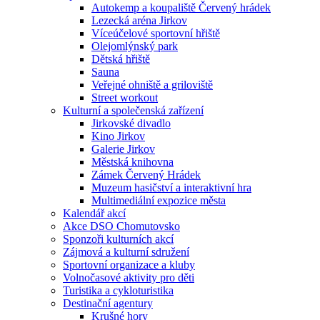
Autokemp a koupaliště Červený hrádek
Lezecká aréna Jirkov
Víceúčelové sportovní hřiště
Olejomlýnský park
Dětská hřiště
Sauna
Veřejné ohniště a griloviště
Street workout
Kulturní a společenská zařízení
Jirkovské divadlo
Kino Jirkov
Galerie Jirkov
Městská knihovna
Zámek Červený Hrádek
Muzeum hasičství a interaktivní hra
Multimediální expozice města
Kalendář akcí
Akce DSO Chomutovsko
Sponzoři kulturních akcí
Zájmová a kulturní sdružení
Sportovní organizace a kluby
Volnočasové aktivity pro děti
Turistika a cykloturistika
Destinační agentury
Krušné hory