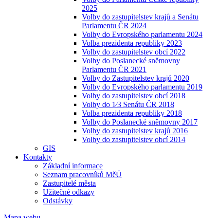
2025
Volby do zastupitelstev krajů a Senátu
Parlamentu ČR 2024
Volby do Evropského parlamentu 2024
Volba prezidenta republiky 2023
Volby do zastupitelstev obcí 2022
Volby do Poslanecké sněmovny
Parlamentu ČR 2021
Volby do Zastupitelstev krajů 2020
Volby do Evropského parlamentu 2019
Volby do zastupitelstev obcí 2018
Volby do 1⁄3 Senátu ČR 2018
Volba prezidenta republiky 2018
Volby do Poslanecké sněmovny 2017
Volby do zastupitelstev krajů 2016
Volby do zastupitelstev obcí 2014
GIS
Kontakty
Základní informace
Seznam pracovníků MěÚ
Zastupitelé města
Užitečné odkazy
Odstávky
Mapa webu