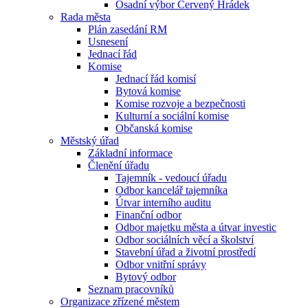
Osadní výbor Červený Hrádek
Rada města
Plán zasedání RM
Usnesení
Jednací řád
Komise
Jednací řád komisí
Bytová komise
Komise rozvoje a bezpečnosti
Kulturní a sociální komise
Občanská komise
Městský úřad
Základní informace
Členění úřadu
Tajemník - vedoucí úřadu
Odbor kancelář tajemníka
Útvar interního auditu
Finanční odbor
Odbor majetku města a útvar investic
Odbor sociálních věcí a školství
Stavební úřad a životní prostředí
Odbor vnitřní správy
Bytový odbor
Seznam pracovníků
Organizace zřízené městem