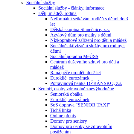
Sociální služby
Sociální služby - články, informace
Děti, mládež, rodina
Neformální setkávání rodičů s dětmi do 3
let
Dětská skupina Slunečnice, z.s.
Azylový dům pro matky s dětmi
Nízkoprahové zařízení pro děti a mládež
Sociálně aktivizační služby pro rodiny s
dětmi
Sociální poradna MěÚSS
Centrum duševního zdraví pro děti a
mládež
Raná péče pro děti do 7 let
Euroklíč, eurozámek
Potravinová banka DŽBÁNSKO, z.s.
Senioři, osoby zdravotně znevýhodněné
Seniorská obálka
Euroklíč, eurozámek
SoS doprava "SENIOR TAXI"
Tichá linka
Online přepis
Domov pro seniory
Domov pro osoby se zdravotním
postižením