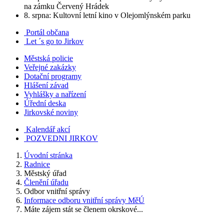
na zámku Červený Hrádek
8. srpna: Kultovní letní kino v Olejomlýnském parku
Portál občana
Let ´s go to Jirkov
Městská policie
Veřejné zakázky
Dotační programy
Hlášení závad
Vyhlášky a nařízení
Úřední deska
Jirkovské noviny
Kalendář akcí
POZVEDNI JIRKOV
Úvodní stránka
Radnice
Městský úřad
Členění úřadu
Odbor vnitřní správy
Informace odboru vnitřní správy MěÚ
Máte zájem stát se členem okrskové...