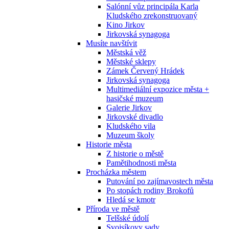
Salónní vůz principála Karla
Kludského zrekonstruovaný
Kino Jirkov
Jirkovská synagoga
Musíte navštívit
Městská věž
Městské sklepy
Zámek Červený Hrádek
Jirkovská synagoga
Multimediální expozice města +
hasičské muzeum
Galerie Jirkov
Jirkovské divadlo
Kludského vila
Muzeum školy
Historie města
Z historie o městě
Pamětihodnosti města
Procházka městem
Putování po zajímavostech města
Po stopách rodiny Brokofů
Hledá se kmotr
Příroda ve městě
Telšské údolí
Svojsíkovy sady