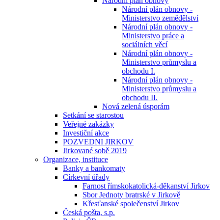
Národní plán obnovy
Národní plán obnovy -
Ministerstvo zemědělství
Národní plán obnovy -
Ministerstvo práce a
sociálních věcí
Národní plán obnovy -
Ministerstvo průmyslu a
obchodu I.
Národní plán obnovy -
Ministerstvo průmyslu a
obchodu II.
Nová zelená úsporám
Setkání se starostou
Veřejné zakázky
Investiční akce
POZVEDNI JIRKOV
Jirkované sobě 2019
Organizace, instituce
Banky a bankomaty
Církevní úřady
Farnost římskokatolická-děkanství Jirkov
Sbor Jednoty bratrské v Jirkově
Křesťanské společenství Jirkov
Česká pošta, s.p.