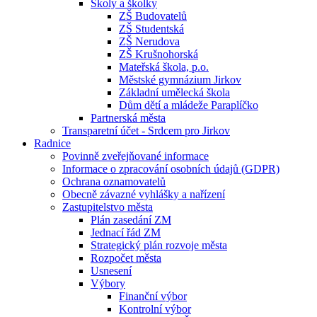
Školy a školky
ZŠ Budovatelů
ZŠ Studentská
ZŠ Nerudova
ZŠ Krušnohorská
Mateřská škola, p.o.
Městské gymnázium Jirkov
Základní umělecká škola
Dům dětí a mládeže Paraplíčko
Partnerská města
Transparetní účet - Srdcem pro Jirkov
Radnice
Povinně zveřejňované informace
Informace o zpracování osobních údajů (GDPR)
Ochrana oznamovatelů
Obecně závazné vyhlášky a nařízení
Zastupitelstvo města
Plán zasedání ZM
Jednací řád ZM
Strategický plán rozvoje města
Rozpočet města
Usnesení
Výbory
Finanční výbor
Kontrolní výbor