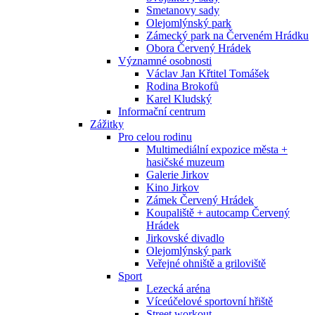
Smetanovy sady
Olejomlýnský park
Zámecký park na Červeném Hrádku
Obora Červený Hrádek
Významné osobnosti
Václav Jan Křtitel Tomášek
Rodina Brokofů
Karel Kludský
Informační centrum
Zážitky
Pro celou rodinu
Multimediální expozice města +
hasičské muzeum
Galerie Jirkov
Kino Jirkov
Zámek Červený Hrádek
Koupaliště + autocamp Červený
Hrádek
Jirkovské divadlo
Olejomlýnský park
Veřejné ohniště a griloviště
Sport
Lezecká aréna
Víceúčelové sportovní hřiště
Street workout