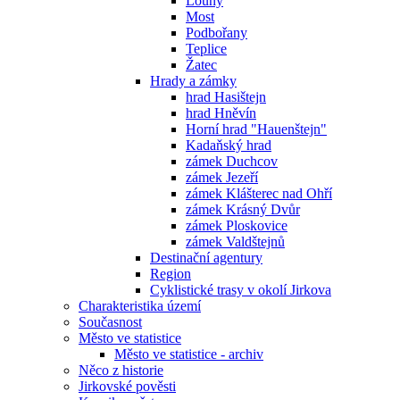
Louny
Most
Podbořany
Teplice
Žatec
Hrady a zámky
hrad Hasištejn
hrad Hněvín
Horní hrad "Hauenštejn"
Kadaňský hrad
zámek Duchcov
zámek Jezeří
zámek Klášterec nad Ohří
zámek Krásný Dvůr
zámek Ploskovice
zámek Valdštejnů
Destinační agentury
Region
Cyklistické trasy v okolí Jirkova
Charakteristika území
Současnost
Město ve statistice
Město ve statistice - archiv
Něco z historie
Jirkovské pověsti