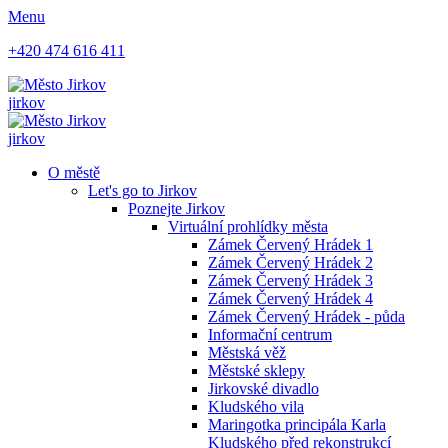
Menu
+420 474 616 411
jirkov
jirkov
O městě
Let's go to Jirkov
Poznejte Jirkov
Virtuální prohlídky města
Zámek Červený Hrádek 1
Zámek Červený Hrádek 2
Zámek Červený Hrádek 3
Zámek Červený Hrádek 4
Zámek Červený Hrádek - půda
Informační centrum
Městská věž
Městské sklepy
Jirkovské divadlo
Kludského vila
Maringotka principála Karla
Kludského před rekonstrukcí