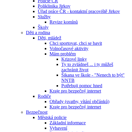
Policie ČR
Poliklinika Jirkov
Úřad práce ČR - kontaktní pracoviště Jirkov
Služby
Revize komínů
Školy
Děti a rodina
Děti, mládež
Chci sportovat, chci se bavit
Volnočasové aktivity
Mám problém
Krizové linky
Ty to zvládneš ... i ty můžeš
zachránit život
Šikana ve škole - "Nenech to být"
NNTB
Potřebuji pomoc hned
Kraje pro bezpečný internet
Rodiče
Obřady (svatby, vítání občánků)
Kraje pro bezpečný internet
Bezpečnost
Městská policie
Základní informace
Vybavení