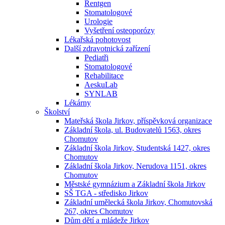
Rentgen
Stomatologové
Urologie
Vyšetření osteoporózy
Lékařská pohotovost
Další zdravotnická zařízení
Pediatři
Stomatologové
Rehabilitace
AeskuLab
SYNLAB
Lékárny
Školství
Mateřská škola Jirkov, příspěvková organizace
Základní škola, ul. Budovatelů 1563, okres
Chomutov
Základní škola Jirkov, Studentská 1427, okres
Chomutov
Základní škola Jirkov, Nerudova 1151, okres
Chomutov
Městské gymnázium a Základní škola Jirkov
SŠ TGA - středisko Jirkov
Základní umělecká škola Jirkov, Chomutovská
267, okres Chomutov
Dům dětí a mládeže Jirkov