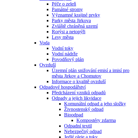
Péče o zeleň
Památné stromy
Významné krajiné prvky
Parky města Jirkova
Zvláště chráněná uzemí
Rorýsi a netopýři
Lesy města
Voda
Vodní toky
Vodní nádrže
Povodňový plán
Ovzduší
Územní plán snižování emisí a imisí pro
města Jirkov a Chomutov
Informace o kvalitě ovzduší
Odpadové hospodářství
Předcházení vzniků odpadů
Odpady a jejich likvidace
Komunální odpad a jeho složky
Živnostenský odpad
Bioodpad
Kompostéry zdarma
Odpadní textil
Nebezpečný odpad
Jedlé oleje a tuky