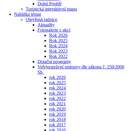
Dolní Poohří
Turistická interaktivní mapa
Nabídka témat
Otevřená radnice
Aktuality
Fotogalerie z akcí
Rok 2026
Rok 2025
Rok 2024
Rok 2023
Rok 2022
Dotační programy
Veřejnoprávní smlouvy dle zákona č. 250⁄2000
Sb.
rok 2026
rok 2025
rok 2024
rok 2023
rok 2022
rok 2021
rok 2020
rok 2019
rok 2018
rok 2017
rok 2016