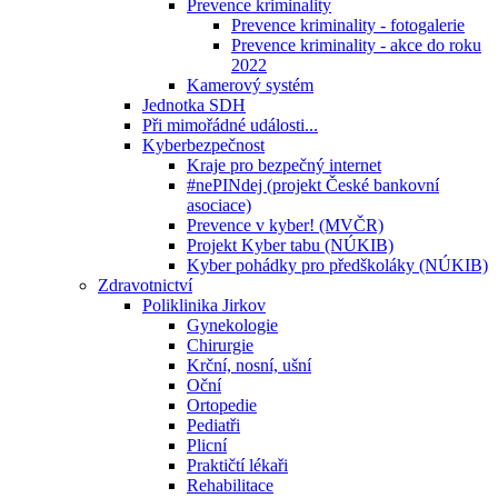
Prevence kriminality
Prevence kriminality - fotogalerie
Prevence kriminality - akce do roku
2022
Kamerový systém
Jednotka SDH
Při mimořádné události...
Kyberbezpečnost
Kraje pro bezpečný internet
#nePINdej (projekt České bankovní
asociace)
Prevence v kyber! (MVČR)
Projekt Kyber tabu (NÚKIB)
Kyber pohádky pro předškoláky (NÚKIB)
Zdravotnictví
Poliklinika Jirkov
Gynekologie
Chirurgie
Krční, nosní, ušní
Oční
Ortopedie
Pediatři
Plicní
Praktičtí lékaři
Rehabilitace