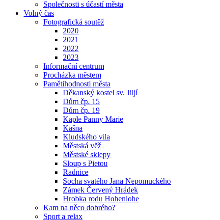
Společnosti s účastí města
Volný čas
Fotografická soutěž
2020
2021
2022
2023
Informační centrum
Procházka městem
Pamětihodnosti města
Děkanský kostel sv. Jiljí
Dům čp. 15
Dům čp. 19
Kaple Panny Marie
Kašna
Kludského vila
Městská věž
Městské sklepy
Sloup s Pietou
Radnice
Socha svatého Jana Nepomuckého
Zámek Červený Hrádek
Hrobka rodu Hohenlohe
Kam na něco dobrého?
Sport a relax