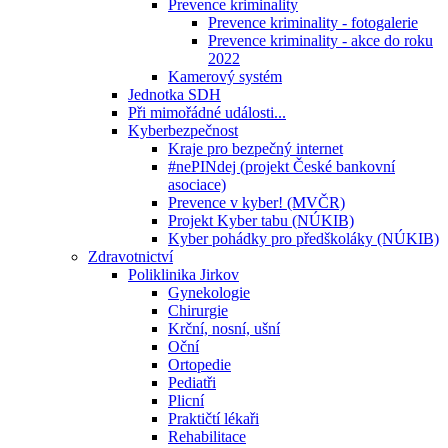
Prevence kriminality
Prevence kriminality - fotogalerie
Prevence kriminality - akce do roku
2022
Kamerový systém
Jednotka SDH
Při mimořádné události...
Kyberbezpečnost
Kraje pro bezpečný internet
#nePINdej (projekt České bankovní
asociace)
Prevence v kyber! (MVČR)
Projekt Kyber tabu (NÚKIB)
Kyber pohádky pro předškoláky (NÚKIB)
Zdravotnictví
Poliklinika Jirkov
Gynekologie
Chirurgie
Krční, nosní, ušní
Oční
Ortopedie
Pediatři
Plicní
Praktičtí lékaři
Rehabilitace