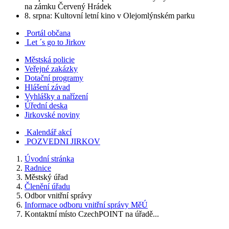
na zámku Červený Hrádek
8. srpna: Kultovní letní kino v Olejomlýnském parku
Portál občana
Let ´s go to Jirkov
Městská policie
Veřejné zakázky
Dotační programy
Hlášení závad
Vyhlášky a nařízení
Úřední deska
Jirkovské noviny
Kalendář akcí
POZVEDNI JIRKOV
Úvodní stránka
Radnice
Městský úřad
Členění úřadu
Odbor vnitřní správy
Informace odboru vnitřní správy MěÚ
Kontaktní místo CzechPOINT na úřadě...