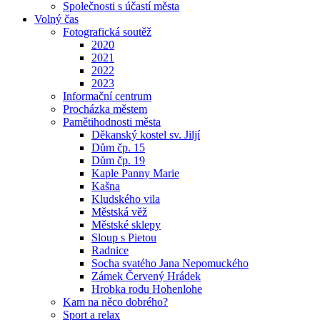
Společnosti s účastí města
Volný čas
Fotografická soutěž
2020
2021
2022
2023
Informační centrum
Procházka městem
Pamětihodnosti města
Děkanský kostel sv. Jiljí
Dům čp. 15
Dům čp. 19
Kaple Panny Marie
Kašna
Kludského vila
Městská věž
Městské sklepy
Sloup s Pietou
Radnice
Socha svatého Jana Nepomuckého
Zámek Červený Hrádek
Hrobka rodu Hohenlohe
Kam na něco dobrého?
Sport a relax