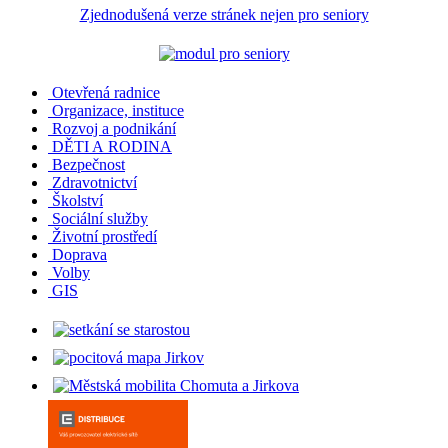
Zjednodušená verze stránek nejen pro seniory
Otevřená radnice
Organizace, instituce
Rozvoj a podnikání
DĚTI A RODINA
Bezpečnost
Zdravotnictví
Školství
Sociální služby
Životní prostředí
Doprava
Volby
GIS