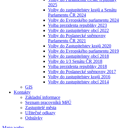
2025
Volby do zastupitelstev krajů a Senátu
Parlamentu ČR 2024
Volby do Evropského parlamentu 2024
Volba prezidenta republiky 2023
Volby do zastupitelstev obcí 2022
Volby do Poslanecké sněmovny
Parlamentu ČR 2021
Volby do Zastupitelstev krajů 2020
Volby do Evropského parlamentu 2019
Volby do zastupitelstev obcí 2018
Volby do 1⁄3 Senátu ČR 2018
Volba prezidenta republiky 2018
Volby do Poslanecké sněmovny 2017
Volby do zastupitelstev krajů 2016
Volby do zastupitelstev obcí 2014
GIS
Kontakty
Základní informace
Seznam pracovníků MěÚ
Zastupitelé města
Užitečné odkazy
Odstávky
Mapa webu