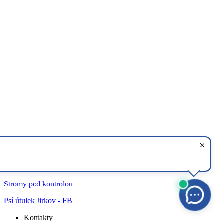
Kompostuj.cz
TřídímOlej.cz
Stromy pod kontrolou
Psí útulek Jirkov - FB
Kontakty