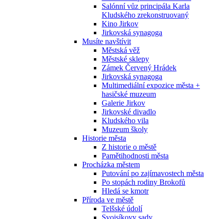
Salónní vůz principála Karla
Kludského zrekonstruovaný
Kino Jirkov
Jirkovská synagoga
Musíte navštívit
Městská věž
Městské sklepy
Zámek Červený Hrádek
Jirkovská synagoga
Multimediální expozice města +
hasičské muzeum
Galerie Jirkov
Jirkovské divadlo
Kludského vila
Muzeum školy
Historie města
Z historie o městě
Pamětihodnosti města
Procházka městem
Putování po zajímavostech města
Po stopách rodiny Brokofů
Hledá se kmotr
Příroda ve městě
Telšské údolí
Svojsíkovy sady