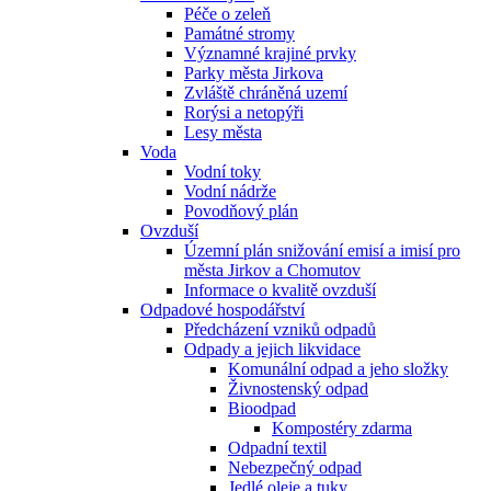
Péče o zeleň
Památné stromy
Významné krajiné prvky
Parky města Jirkova
Zvláště chráněná uzemí
Rorýsi a netopýři
Lesy města
Voda
Vodní toky
Vodní nádrže
Povodňový plán
Ovzduší
Územní plán snižování emisí a imisí pro
města Jirkov a Chomutov
Informace o kvalitě ovzduší
Odpadové hospodářství
Předcházení vzniků odpadů
Odpady a jejich likvidace
Komunální odpad a jeho složky
Živnostenský odpad
Bioodpad
Kompostéry zdarma
Odpadní textil
Nebezpečný odpad
Jedlé oleje a tuky