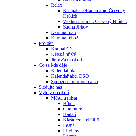
Relax
Koupaliště + autocamp Červený
Hrádek
Wellness zámek Červený Hrádek
Sauna Jirkov
Kam na noc?
Kam na jídlo?
Pro děti
Koupaliště
Dětská hřiště
Jirkovší maskoti
Co se kde děje
Kalendář akcí
Kalendář akcí DSO
Sponzoři kulturních akcí
Sledujte nás
Výlety po okolí
Města a místa
Bílina
Chomutov
Kadaň
Klášterec nad Ohří
Lesná
Litvínov