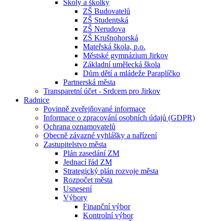
Školy a školky
ZŠ Budovatelů
ZŠ Studentská
ZŠ Nerudova
ZŠ Krušnohorská
Mateřská škola, p.o.
Městské gymnázium Jirkov
Základní umělecká škola
Dům dětí a mládeže Paraplíčko
Partnerská města
Transparetní účet - Srdcem pro Jirkov
Radnice
Povinně zveřejňované informace
Informace o zpracování osobních údajů (GDPR)
Ochrana oznamovatelů
Obecně závazné vyhlášky a nařízení
Zastupitelstvo města
Plán zasedání ZM
Jednací řád ZM
Strategický plán rozvoje města
Rozpočet města
Usnesení
Výbory
Finanční výbor
Kontrolní výbor