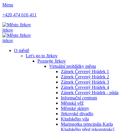
Menu
+420 474 616 411
jirkov
jirkov
O městě
Let's go to Jirkov
Poznejte Jirkov
Virtuální prohlídky města
Zámek Červený Hrádek 1
Zámek Červený Hrádek 2
Zámek Červený Hrádek 3
Zámek Červený Hrádek 4
Zámek Červený Hrádek - půda
Informační centrum
Městská věž
Městské sklepy
Jirkovské divadlo
Kludského vila
Maringotka principála Karla
Kludského před rekonstrukcí