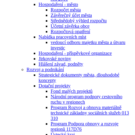
Hospodaření - město
Rozpočet města
Závěrečný účet města
Střednědobý výhled rozpočtu
Účetní závěrka obce
Rozpočtová opatření
Nabídka pracovních míst
vedoucí odboru majetku města a útvaru
investic
Hospodaření - příspěvkové organizace
Jirkovské noviny
Hlášení závad, podněty
Rozvoj a podnikání
Strategické dokumenty města, dlouhodobé
koncepty
Dotační projekty
Fond malých projektů
Národní program podpory cestovního
ruchu v regionech
Program Rozvoj a obnova materiálně
technické základny sociálních služeb 013
310
Program Podpora obnovy a rozvoje
regionů 117D76
Ústecký kraj