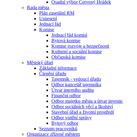
Osadní výbor Červený Hrádek
Rada města
Plán zasedání RM
Usnesení
Jednací řád
Komise
Jednací řád komisí
Bytová komise
Komise rozvoje a bezpečnosti
Kulturní a sociální komise
Občanská komise
Městský úřad
Základní informace
Členění úřadu
Tajemník - vedoucí úřadu
Odbor kancelář tajemníka
Útvar interního auditu
Finanční odbor
Odbor majetku města a útvar investic
Odbor sociálních věcí a školství
Stavební úřad a životní prostředí
Odbor vnitřní správy
Bytový odbor
Seznam pracovníků
Organizace zřízené městem