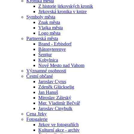
Kronika města
Z historie jirkovských kronik
Jirkovská kronika v knize
Symboly města
Znak města
Vlajka města
Logo města
Partnerská města
Brand - Erbisdorf
Bátonyterenye
Šentjur
Kobylnica
Nové Mesto nad Vahom
Významné osobnosti
Čestní občané
Jaroslav Cyrus
Zdeněk Glückselig
Jan Hanuš
Miroslav Záleský
Mgr. Vladimír Bečvář
Jaroslav Cinybulk
Cena Jirky
Fotogalerie
Jirkov ve fotografiích
Kulturní akce - archiv