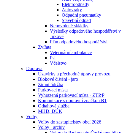
Elektroodpady
Autovraky
Odpadní pneumatiky
Stavební odpad
Nepovolené skládky
Výsledky odpadového hospodářství v
Jirkově
Plán odpadového hospodářství
Zvířata
Veterinární ambulance
Psi
Včelstvo
Doprava
Uzavírky a přechodné úpravy provozu
Blokové čištění - jaro
Zimní údržba
Parkovací místa
Vyhrazená parkovací místa - ZTP⁄P
Komunikace s dopravní značkou B1
Odtahová služba
MHD, DÚK
Volby
Volby do zastupitelstev obcí 2026
Volby - archiv
Volby do Parlamentu České republiky