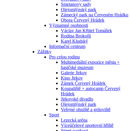
Smetanovy sady
Olejomlýnský park
Zámecký park na Červeném Hrádku
Obora Červený Hrádek
Významné osobnosti
Václav Jan Křtitel Tomášek
Rodina Brokofů
Karel Kludský
Informační centrum
Zážitky
Pro celou rodinu
Multimediální expozice města +
hasičské muzeum
Galerie Jirkov
Kino Jirkov
Zámek Červený Hrádek
Koupaliště + autocamp Červený
Hrádek
Jirkovské divadlo
Olejomlýnský park
Veřejné ohniště a griloviště
Sport
Lezecká aréna
Víceúčelové sportovní hřiště
Street workout