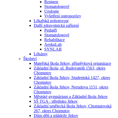
Rentgen
Stomatologové
Urologie
Vyšetření osteoporózy
Lékařská pohotovost
Další zdravotnická zařízení
Pediatři
Stomatologové
Rehabilitace
AeskuLab
SYNLAB
Lékárny
Školství
Mateřská škola Jirkov, příspěvková organizace
Základní škola, ul. Budovatelů 1563, okres
Chomutov
Základní škola Jirkov, Studentská 1427, okres
Chomutov
Základní škola Jirkov, Nerudova 1151, okres
Chomutov
Městské gymnázium a Základní škola Jirkov
SŠ TGA - středisko Jirkov
Základní umělecká škola Jirkov, Chomutovská
267, okres Chomutov
Dům dětí a mládeže Jirkov