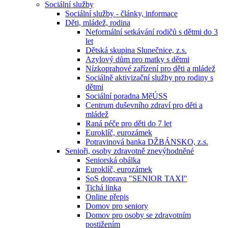
Sociální služby
Sociální služby - články, informace
Děti, mládež, rodina
Neformální setkávání rodičů s dětmi do 3
let
Dětská skupina Slunečnice, z.s.
Azylový dům pro matky s dětmi
Nízkoprahové zařízení pro děti a mládež
Sociálně aktivizační služby pro rodiny s
dětmi
Sociální poradna MěÚSS
Centrum duševního zdraví pro děti a
mládež
Raná péče pro děti do 7 let
Euroklíč, eurozámek
Potravinová banka DŽBÁNSKO, z.s.
Senioři, osoby zdravotně znevýhodněné
Seniorská obálka
Euroklíč, eurozámek
SoS doprava "SENIOR TAXI"
Tichá linka
Online přepis
Domov pro seniory
Domov pro osoby se zdravotním
postižením