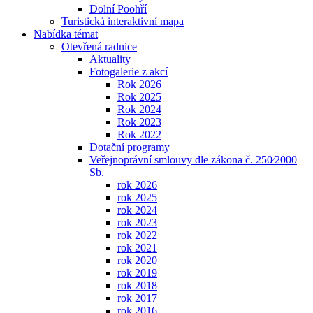
Dolní Poohří
Turistická interaktivní mapa
Nabídka témat
Otevřená radnice
Aktuality
Fotogalerie z akcí
Rok 2026
Rok 2025
Rok 2024
Rok 2023
Rok 2022
Dotační programy
Veřejnoprávní smlouvy dle zákona č. 250⁄2000
Sb.
rok 2026
rok 2025
rok 2024
rok 2023
rok 2022
rok 2021
rok 2020
rok 2019
rok 2018
rok 2017
rok 2016