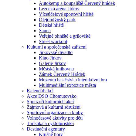
Autokemp a koupaliště Červený hrádek
Lezecká aréna Jirkov
Víceúčelové sportovní hřiště
Olejomlýnský park
Dětská hřiště
Sauna
Veřejné ohniště a griloviště
Street workout
Kulturní a společenská zařízení
Jirkovské divadlo
Kino Jirkov
Galerie Jirkov
Městská knihovna
Zámek Červený Hrádek
Muzeum hasičství a interaktivní hra
Multimediální expozice města
Kalendář akcí
Akce DSO Chomutovsko
Sponzoři kulturních akcí
Zájmová a kulturní sdružení
Sportovní organizace a kluby
Volnočasové aktivity pro děti
Turistika a cykloturistika
Destinační agentury
Krušné hory