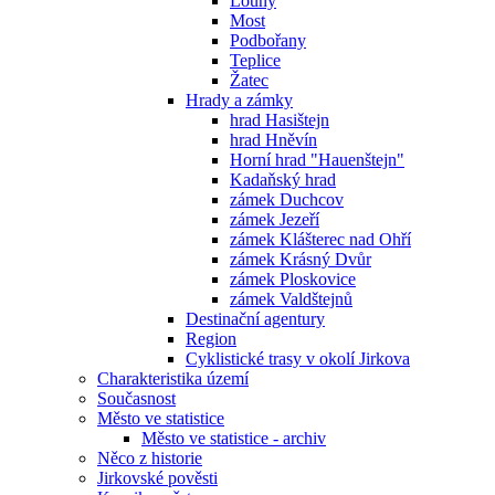
Louny
Most
Podbořany
Teplice
Žatec
Hrady a zámky
hrad Hasištejn
hrad Hněvín
Horní hrad "Hauenštejn"
Kadaňský hrad
zámek Duchcov
zámek Jezeří
zámek Klášterec nad Ohří
zámek Krásný Dvůr
zámek Ploskovice
zámek Valdštejnů
Destinační agentury
Region
Cyklistické trasy v okolí Jirkova
Charakteristika území
Současnost
Město ve statistice
Město ve statistice - archiv
Něco z historie
Jirkovské pověsti