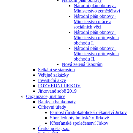
Národní plán obnovy
Národní plán obnovy -
Ministerstvo zemědělství
Národní plán obnovy -
Ministerstvo práce a
sociálních věcí
Národní plán obnovy -
Ministerstvo průmyslu a
obchodu I.
Národní plán obnovy -
Ministerstvo průmyslu a
obchodu II.
Nová zelená úsporám
Setkání se starostou
Veřejné zakázky
Investiční akce
POZVEDNI JIRKOV
Jirkované sobě 2019
Organizace, instituce
Banky a bankomaty
Církevní úřady
Farnost římskokatolická-děkanství Jirkov
Sbor Jednoty bratrské v Jirkově
Křesťanské společenství Jirkov
Česká pošta, s.p.