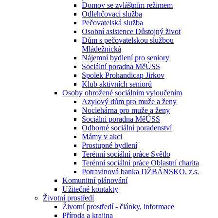
Domov se zvláštním režimem
Odlehčovací služba
Pečovatelská služba
Osobní asistence Důstojný život
Dům s pečovatelskou službou
Mládežnická
Nájemní bydlení pro seniory
Sociální poradna MěÚSS
Spolek Prohandicap Jirkov
Klub aktivních seniorů
Osoby ohrožené sociálním vyloučením
Azylový dům pro muže a ženy
Noclehárna pro muže a ženy
Sociální poradna MěÚSS
Odborné sociální poradenství
Mámy v akci
Prostupné bydlení
Terénní sociální práce Světlo
Terénní sociální práce Oblastní charita
Potravinová banka DŽBÁNSKO, z.s.
Komunitní plánování
Užitečné kontakty
Životní prostředí
Životní prostředí - články, informace
Příroda a krajina