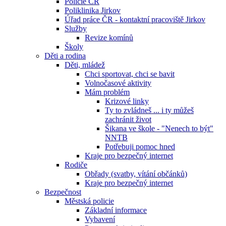
Policie ČR
Poliklinika Jirkov
Úřad práce ČR - kontaktní pracoviště Jirkov
Služby
Revize komínů
Školy
Děti a rodina
Děti, mládež
Chci sportovat, chci se bavit
Volnočasové aktivity
Mám problém
Krizové linky
Ty to zvládneš ... i ty můžeš
zachránit život
Šikana ve škole - "Nenech to být"
NNTB
Potřebuji pomoc hned
Kraje pro bezpečný internet
Rodiče
Obřady (svatby, vítání občánků)
Kraje pro bezpečný internet
Bezpečnost
Městská policie
Základní informace
Vybavení