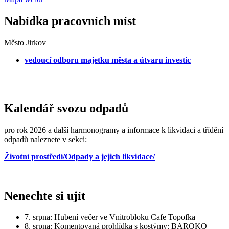
Nabídka pracovních míst
Město Jirkov
vedoucí odboru majetku města a útvaru investic
Kalendář svozu odpadů
pro rok 2026 a další harmonogramy a informace k likvidaci a třídění
odpadů naleznete v sekci:
Životní prostředí/Odpady a jejich likvidace/
Nenechte si ujít
7. srpna: Hubení večer ve Vnitrobloku Cafe Topofka
8. srpna: Komentovaná prohlídka s kostýmy: BAROKO