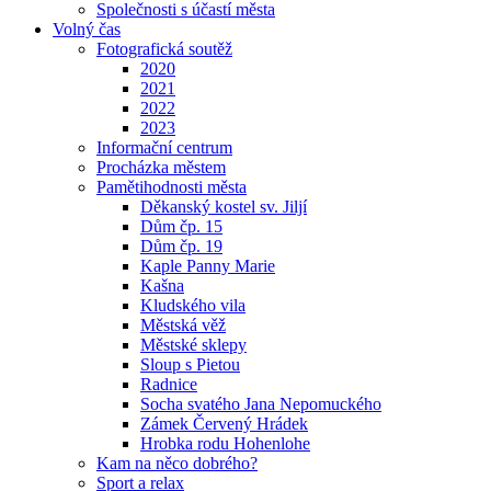
Společnosti s účastí města
Volný čas
Fotografická soutěž
2020
2021
2022
2023
Informační centrum
Procházka městem
Pamětihodnosti města
Děkanský kostel sv. Jiljí
Dům čp. 15
Dům čp. 19
Kaple Panny Marie
Kašna
Kludského vila
Městská věž
Městské sklepy
Sloup s Pietou
Radnice
Socha svatého Jana Nepomuckého
Zámek Červený Hrádek
Hrobka rodu Hohenlohe
Kam na něco dobrého?
Sport a relax