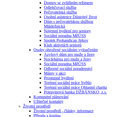
Domov se zvláštním režimem
Odlehčovací služba
Pečovatelská služba
Osobní asistence Důstojný život
Dům s pečovatelskou službou
Mládežnická
Nájemní bydlení pro seniory
Sociální poradna MěÚSS
Spolek Prohandicap Jirkov
Klub aktivních seniorů
Osoby ohrožené sociálním vyloučením
Azylový dům pro muže a ženy
Noclehárna pro muže a ženy
Sociální poradna MěÚSS
Odborné sociální poradenství
Mámy v akci
Prostupné bydlení
Terénní sociální práce Světlo
Terénní sociální práce Oblastní charita
Potravinová banka DŽBÁNSKO, z.s.
Komunitní plánování
Užitečné kontakty
Životní prostředí
Životní prostředí - články, informace
Příroda a krajina