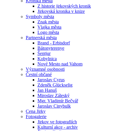
Kronika města
Z historie jirkovských kronik
Jirkovská kronika v knize
Symboly města
Znak města
Vlajka města
Logo města
Partnerská města
Brand - Erbisdorf
Bátonyterenye
Šentjur
Kobylnica
Nové Mesto nad Vahom
Významné osobnosti
Čestní občané
Jaroslav Cyrus
Zdeněk Glückselig
Jan Hanuš
Miroslav Záleský
Mgr. Vladimír Bečvář
Jaroslav Cinybulk
Cena Jirky
Fotogalerie
Jirkov ve fotografiích
Kulturní akce - archiv