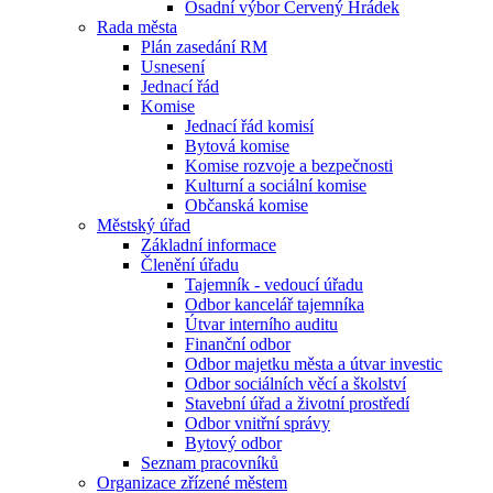
Osadní výbor Červený Hrádek
Rada města
Plán zasedání RM
Usnesení
Jednací řád
Komise
Jednací řád komisí
Bytová komise
Komise rozvoje a bezpečnosti
Kulturní a sociální komise
Občanská komise
Městský úřad
Základní informace
Členění úřadu
Tajemník - vedoucí úřadu
Odbor kancelář tajemníka
Útvar interního auditu
Finanční odbor
Odbor majetku města a útvar investic
Odbor sociálních věcí a školství
Stavební úřad a životní prostředí
Odbor vnitřní správy
Bytový odbor
Seznam pracovníků
Organizace zřízené městem