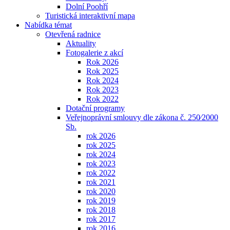
Dolní Poohří
Turistická interaktivní mapa
Nabídka témat
Otevřená radnice
Aktuality
Fotogalerie z akcí
Rok 2026
Rok 2025
Rok 2024
Rok 2023
Rok 2022
Dotační programy
Veřejnoprávní smlouvy dle zákona č. 250⁄2000
Sb.
rok 2026
rok 2025
rok 2024
rok 2023
rok 2022
rok 2021
rok 2020
rok 2019
rok 2018
rok 2017
rok 2016