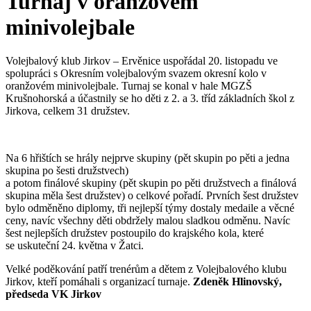
Turnaj v oranžovém
minivolejbale
Volejbalový klub Jirkov – Ervěnice uspořádal 20. listopadu ve
spolupráci s Okresním volejbalovým svazem okresní kolo v
oranžovém minivolejbale. Turnaj se konal v hale MGZŠ
Krušnohorská a účastnily se ho děti z 2. a 3. tříd základních škol z
Jirkova, celkem 31 družstev.
Na 6 hřištích se hrály nejprve skupiny (pět skupin po pěti a jedna
skupina po šesti družstvech)
a potom finálové skupiny (pět skupin po pěti družstvech a finálová
skupina měla šest družstev) o celkové pořadí. Prvních šest družstev
bylo odměněno diplomy, tři nejlepší týmy dostaly medaile a věcné
ceny, navíc všechny děti obdržely malou sladkou odměnu. Navíc
šest nejlepších družstev postoupilo do krajského kola, které
se uskuteční 24. května v Žatci.
Velké poděkování patří trenérům a dětem z Volejbalového klubu
Jirkov, kteří pomáhali s organizací turnaje.
Zdeněk Hlinovský,
předseda VK Jirkov