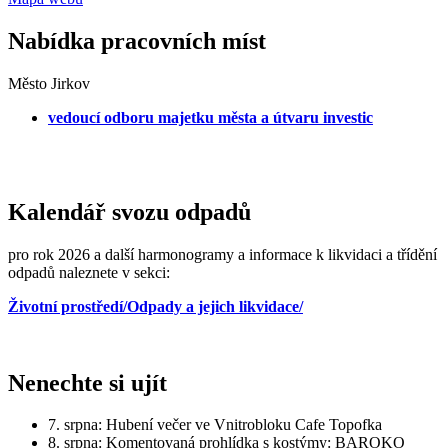
Nabídka pracovních míst
Město Jirkov
vedoucí odboru majetku města a útvaru investic
Kalendář svozu odpadů
pro rok 2026 a další harmonogramy a informace k likvidaci a třídění
odpadů naleznete v sekci:
Životní prostředí/Odpady a jejich likvidace/
Nenechte si ujít
7. srpna: Hubení večer ve Vnitrobloku Cafe Topofka
8. srpna: Komentovaná prohlídka s kostýmy: BAROKO