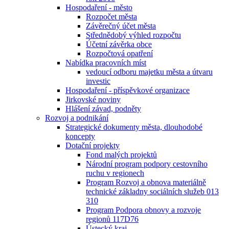
Hospodaření - město
Rozpočet města
Závěrečný účet města
Střednědobý výhled rozpočtu
Účetní závěrka obce
Rozpočtová opatření
Nabídka pracovních míst
vedoucí odboru majetku města a útvaru
investic
Hospodaření - příspěvkové organizace
Jirkovské noviny
Hlášení závad, podněty
Rozvoj a podnikání
Strategické dokumenty města, dlouhodobé
koncepty
Dotační projekty
Fond malých projektů
Národní program podpory cestovního
ruchu v regionech
Program Rozvoj a obnova materiálně
technické základny sociálních služeb 013
310
Program Podpora obnovy a rozvoje
regionů 117D76
Ústecký kraj