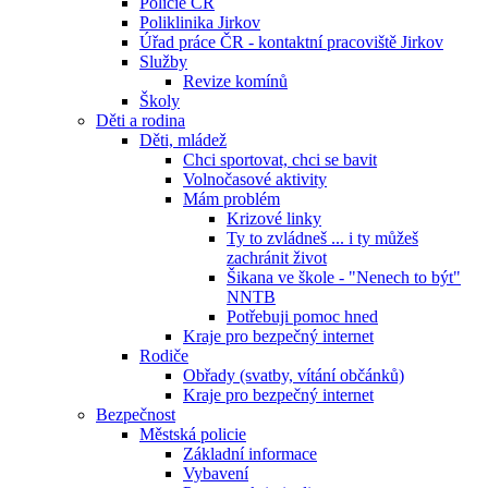
Policie ČR
Poliklinika Jirkov
Úřad práce ČR - kontaktní pracoviště Jirkov
Služby
Revize komínů
Školy
Děti a rodina
Děti, mládež
Chci sportovat, chci se bavit
Volnočasové aktivity
Mám problém
Krizové linky
Ty to zvládneš ... i ty můžeš
zachránit život
Šikana ve škole - "Nenech to být"
NNTB
Potřebuji pomoc hned
Kraje pro bezpečný internet
Rodiče
Obřady (svatby, vítání občánků)
Kraje pro bezpečný internet
Bezpečnost
Městská policie
Základní informace
Vybavení