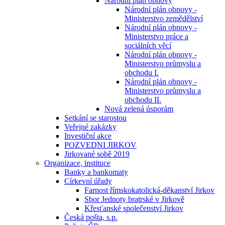
Národní plán obnovy
Národní plán obnovy -
Ministerstvo zemědělství
Národní plán obnovy -
Ministerstvo práce a
sociálních věcí
Národní plán obnovy -
Ministerstvo průmyslu a
obchodu I.
Národní plán obnovy -
Ministerstvo průmyslu a
obchodu II.
Nová zelená úsporám
Setkání se starostou
Veřejné zakázky
Investiční akce
POZVEDNI JIRKOV
Jirkované sobě 2019
Organizace, instituce
Banky a bankomaty
Církevní úřady
Farnost římskokatolická-děkanství Jirkov
Sbor Jednoty bratrské v Jirkově
Křesťanské společenství Jirkov
Česká pošta, s.p.