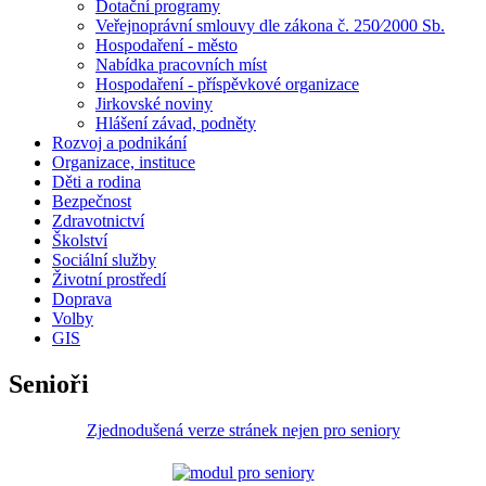
Dotační programy
Veřejnoprávní smlouvy dle zákona č. 250⁄2000 Sb.
Hospodaření - město
Nabídka pracovních míst
Hospodaření - příspěvkové organizace
Jirkovské noviny
Hlášení závad, podněty
Rozvoj a podnikání
Organizace, instituce
Děti a rodina
Bezpečnost
Zdravotnictví
Školství
Sociální služby
Životní prostředí
Doprava
Volby
GIS
Senioři
Zjednodušená verze stránek nejen pro seniory