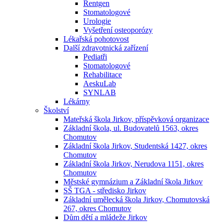
Rentgen
Stomatologové
Urologie
Vyšetření osteoporózy
Lékařská pohotovost
Další zdravotnická zařízení
Pediatři
Stomatologové
Rehabilitace
AeskuLab
SYNLAB
Lékárny
Školství
Mateřská škola Jirkov, příspěvková organizace
Základní škola, ul. Budovatelů 1563, okres
Chomutov
Základní škola Jirkov, Studentská 1427, okres
Chomutov
Základní škola Jirkov, Nerudova 1151, okres
Chomutov
Městské gymnázium a Základní škola Jirkov
SŠ TGA - středisko Jirkov
Základní umělecká škola Jirkov, Chomutovská
267, okres Chomutov
Dům dětí a mládeže Jirkov