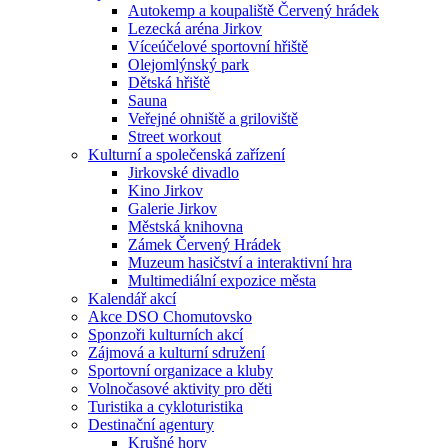
Autokemp a koupaliště Červený hrádek
Lezecká aréna Jirkov
Víceúčelové sportovní hřiště
Olejomlýnský park
Dětská hřiště
Sauna
Veřejné ohniště a griloviště
Street workout
Kulturní a společenská zařízení
Jirkovské divadlo
Kino Jirkov
Galerie Jirkov
Městská knihovna
Zámek Červený Hrádek
Muzeum hasičství a interaktivní hra
Multimediální expozice města
Kalendář akcí
Akce DSO Chomutovsko
Sponzoři kulturních akcí
Zájmová a kulturní sdružení
Sportovní organizace a kluby
Volnočasové aktivity pro děti
Turistika a cykloturistika
Destinační agentury
Krušné hory