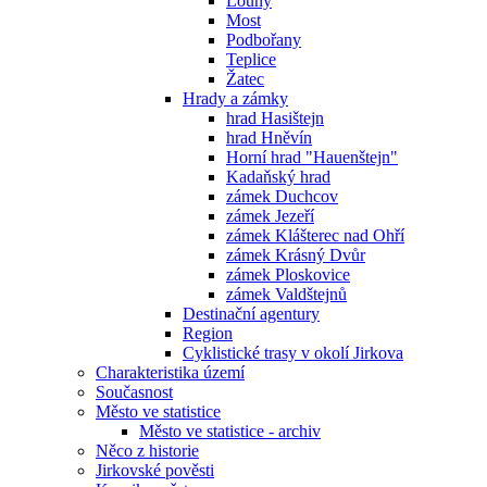
Louny
Most
Podbořany
Teplice
Žatec
Hrady a zámky
hrad Hasištejn
hrad Hněvín
Horní hrad "Hauenštejn"
Kadaňský hrad
zámek Duchcov
zámek Jezeří
zámek Klášterec nad Ohří
zámek Krásný Dvůr
zámek Ploskovice
zámek Valdštejnů
Destinační agentury
Region
Cyklistické trasy v okolí Jirkova
Charakteristika území
Současnost
Město ve statistice
Město ve statistice - archiv
Něco z historie
Jirkovské pověsti