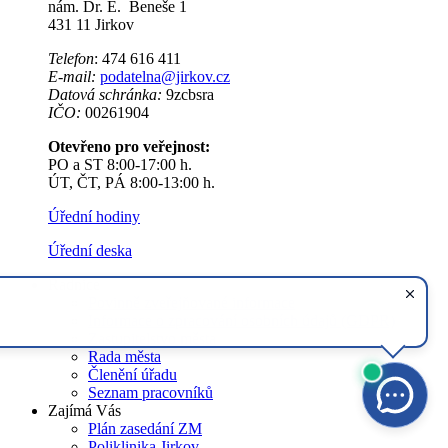
nám. Dr. E. Beneše 1
431 11 Jirkov
Telefon
: 474 616 411
E-mail:
podatelna@jirkov.cz
Datová schránka:
9zcbsra
IČO:
00261904
Otevřeno pro veřejnost:
PO a ST 8:00-17:00 h.
ÚT, ČT, PÁ 8:00-13:00 h.
Úřední hodiny
Úřední deska
Radnice
Povinně zveřejňované informace
Informace o zpracování osobních údajů (GDPR)
Zastupitelstvo města
Rada města
Členění úřadu
Seznam pracovníků
Zajímá Vás
Plán zasedání ZM
Poliklinika Jirkov