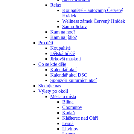
Relax
Koupaliště + autocamp Červený
Hrádek
Wellness zámek Červený Hrádek
Sauna Jirkov
Kam na noc?
Kam na jídlo?
Pro děti
Koupaliště
Dětská hřiště
Jirkovší maskoti
Co se kde děje
Kalendář akcí
Kalendář akcí DSO
Sponzoři kulturních akcí
Sledujte nás
Výlety po okolí
Města a místa
Bílina
Chomutov
Kadaň
Klášterec nad Ohří
Lesná
Litvínov