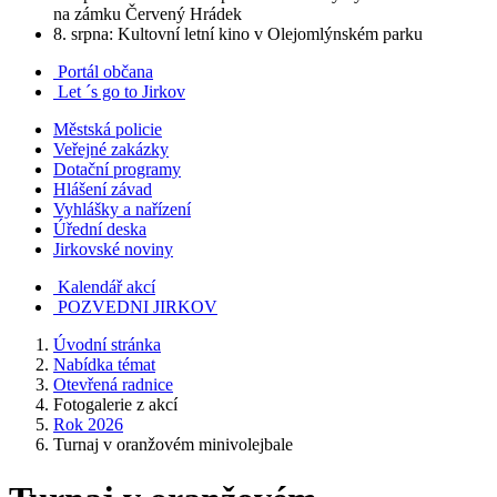
na zámku Červený Hrádek
8. srpna: Kultovní letní kino v Olejomlýnském parku
Portál občana
Let ´s go to Jirkov
Městská policie
Veřejné zakázky
Dotační programy
Hlášení závad
Vyhlášky a nařízení
Úřední deska
Jirkovské noviny
Kalendář akcí
POZVEDNI JIRKOV
Úvodní stránka
Nabídka témat
Otevřená radnice
Fotogalerie z akcí
Rok 2026
Turnaj v oranžovém minivolejbale