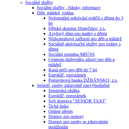
Sociální služby
Sociální služby - články, informace
Děti, mládež, rodina
Neformální setkávání rodičů s dětmi do 3
let
Dětská skupina Slunečnice, z.s.
Azylový dům pro matky s dětmi
Nízkoprahové zařízení pro děti a mládež
Sociálně aktivizační služby pro rodiny s
dětmi
Sociální poradna MěÚSS
Centrum duševního zdraví pro děti a
mládež
Raná péče pro děti do 7 let
Euroklíč, eurozámek
Potravinová banka DŽBÁNSKO, z.s.
Senioři, osoby zdravotně znevýhodněné
Seniorská obálka
Euroklíč, eurozámek
SoS doprava "SENIOR TAXI"
Tichá linka
Online přepis
Domov pro seniory
Domov pro osoby se zdravotním
postižením