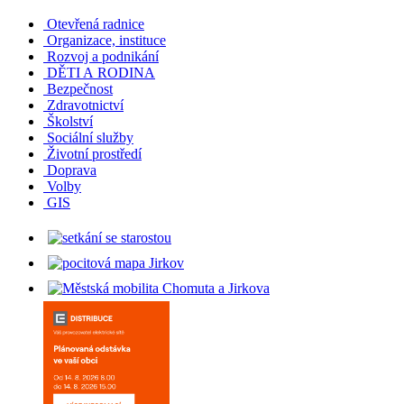
Otevřená radnice
Organizace, instituce
Rozvoj a podnikání
DĚTI A RODINA
Bezpečnost
Zdravotnictví
Školství
Sociální služby
Životní prostředí
Doprava
Volby
GIS