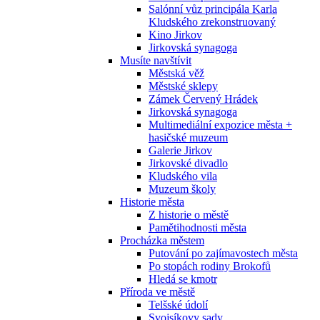
Salónní vůz principála Karla
Kludského zrekonstruovaný
Kino Jirkov
Jirkovská synagoga
Musíte navštívit
Městská věž
Městské sklepy
Zámek Červený Hrádek
Jirkovská synagoga
Multimediální expozice města +
hasičské muzeum
Galerie Jirkov
Jirkovské divadlo
Kludského vila
Muzeum školy
Historie města
Z historie o městě
Pamětihodnosti města
Procházka městem
Putování po zajímavostech města
Po stopách rodiny Brokofů
Hledá se kmotr
Příroda ve městě
Telšské údolí
Svojsíkovy sady