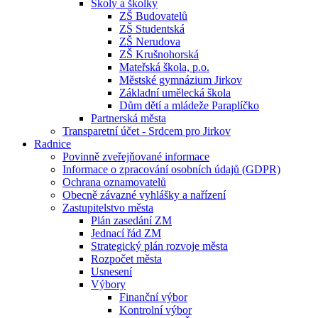
Školy a školky
ZŠ Budovatelů
ZŠ Studentská
ZŠ Nerudova
ZŠ Krušnohorská
Mateřská škola, p.o.
Městské gymnázium Jirkov
Základní umělecká škola
Dům dětí a mládeže Paraplíčko
Partnerská města
Transparetní účet - Srdcem pro Jirkov
Radnice
Povinně zveřejňované informace
Informace o zpracování osobních údajů (GDPR)
Ochrana oznamovatelů
Obecně závazné vyhlášky a nařízení
Zastupitelstvo města
Plán zasedání ZM
Jednací řád ZM
Strategický plán rozvoje města
Rozpočet města
Usnesení
Výbory
Finanční výbor
Kontrolní výbor