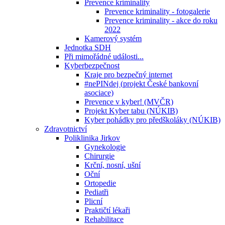
Prevence kriminality
Prevence kriminality - fotogalerie
Prevence kriminality - akce do roku
2022
Kamerový systém
Jednotka SDH
Při mimořádné události...
Kyberbezpečnost
Kraje pro bezpečný internet
#nePINdej (projekt České bankovní
asociace)
Prevence v kyber! (MVČR)
Projekt Kyber tabu (NÚKIB)
Kyber pohádky pro předškoláky (NÚKIB)
Zdravotnictví
Poliklinika Jirkov
Gynekologie
Chirurgie
Krční, nosní, ušní
Oční
Ortopedie
Pediatři
Plicní
Praktičtí lékaři
Rehabilitace