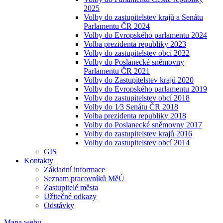
2025
Volby do zastupitelstev krajů a Senátu
Parlamentu ČR 2024
Volby do Evropského parlamentu 2024
Volba prezidenta republiky 2023
Volby do zastupitelstev obcí 2022
Volby do Poslanecké sněmovny
Parlamentu ČR 2021
Volby do Zastupitelstev krajů 2020
Volby do Evropského parlamentu 2019
Volby do zastupitelstev obcí 2018
Volby do 1⁄3 Senátu ČR 2018
Volba prezidenta republiky 2018
Volby do Poslanecké sněmovny 2017
Volby do zastupitelstev krajů 2016
Volby do zastupitelstev obcí 2014
GIS
Kontakty
Základní informace
Seznam pracovníků MěÚ
Zastupitelé města
Užitečné odkazy
Odstávky
Mapa webu