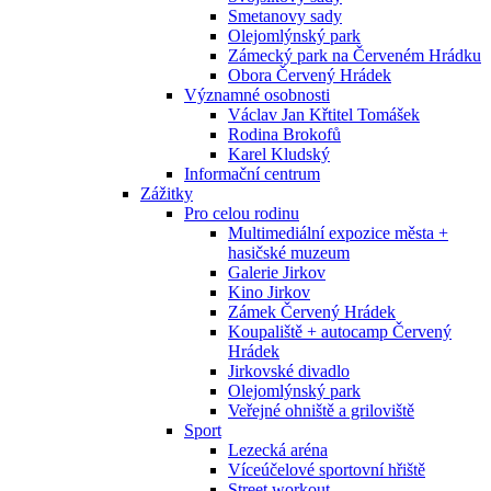
Smetanovy sady
Olejomlýnský park
Zámecký park na Červeném Hrádku
Obora Červený Hrádek
Významné osobnosti
Václav Jan Křtitel Tomášek
Rodina Brokofů
Karel Kludský
Informační centrum
Zážitky
Pro celou rodinu
Multimediální expozice města +
hasičské muzeum
Galerie Jirkov
Kino Jirkov
Zámek Červený Hrádek
Koupaliště + autocamp Červený
Hrádek
Jirkovské divadlo
Olejomlýnský park
Veřejné ohniště a griloviště
Sport
Lezecká aréna
Víceúčelové sportovní hřiště
Street workout