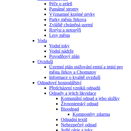
Péče o zeleň
Památné stromy
Významné krajiné prvky
Parky města Jirkova
Zvláště chráněná uzemí
Rorýsi a netopýři
Lesy města
Voda
Vodní toky
Vodní nádrže
Povodňový plán
Ovzduší
Územní plán snižování emisí a imisí pro
města Jirkov a Chomutov
Informace o kvalitě ovzduší
Odpadové hospodářství
Předcházení vzniků odpadů
Odpady a jejich likvidace
Komunální odpad a jeho složky
Živnostenský odpad
Bioodpad
Kompostéry zdarma
Odpadní textil
Nebezpečný odpad
Jedlé oleje a tuky