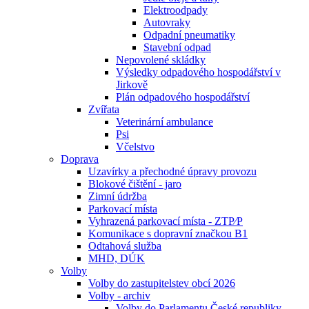
Elektroodpady
Autovraky
Odpadní pneumatiky
Stavební odpad
Nepovolené skládky
Výsledky odpadového hospodářství v
Jirkově
Plán odpadového hospodářství
Zvířata
Veterinární ambulance
Psi
Včelstvo
Doprava
Uzavírky a přechodné úpravy provozu
Blokové čištění - jaro
Zimní údržba
Parkovací místa
Vyhrazená parkovací místa - ZTP⁄P
Komunikace s dopravní značkou B1
Odtahová služba
MHD, DÚK
Volby
Volby do zastupitelstev obcí 2026
Volby - archiv
Volby do Parlamentu České republiky