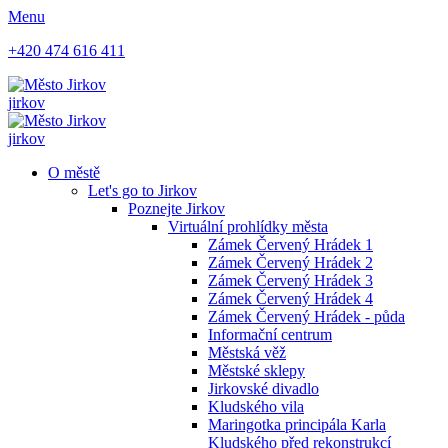
Menu
+420 474 616 411
jirkov
jirkov
O městě
Let's go to Jirkov
Poznejte Jirkov
Virtuální prohlídky města
Zámek Červený Hrádek 1
Zámek Červený Hrádek 2
Zámek Červený Hrádek 3
Zámek Červený Hrádek 4
Zámek Červený Hrádek - půda
Informační centrum
Městská věž
Městské sklepy
Jirkovské divadlo
Kludského vila
Maringotka principála Karla
Kludského před rekonstrukcí