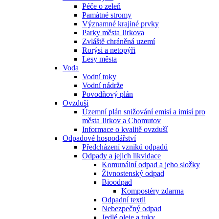
Péče o zeleň
Památné stromy
Významné krajiné prvky
Parky města Jirkova
Zvláště chráněná uzemí
Rorýsi a netopýři
Lesy města
Voda
Vodní toky
Vodní nádrže
Povodňový plán
Ovzduší
Územní plán snižování emisí a imisí pro
města Jirkov a Chomutov
Informace o kvalitě ovzduší
Odpadové hospodářství
Předcházení vzniků odpadů
Odpady a jejich likvidace
Komunální odpad a jeho složky
Živnostenský odpad
Bioodpad
Kompostéry zdarma
Odpadní textil
Nebezpečný odpad
Jedlé oleje a tuky