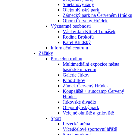
Smetanovy sady
Olejomlýnský park
Zámecký park na Červeném Hrádku
Obora Červený Hrádek
Významné osobnosti
Václav Jan Křtitel Tomášek
Rodina Brokofů
Karel Kludský
Informační centrum
Zážitky
Pro celou rodinu
Multimediální expozice města +
hasičské muzeum
Galerie Jirkov
Kino Jirkov
Zámek Červený Hrádek
Koupaliště + autocamp Červený
Hrádek
Jirkovské divadlo
Olejomlýnský park
Veřejné ohniště a griloviště
Sport
Lezecká aréna
Víceúčelové sportovní hřiště
Street workout