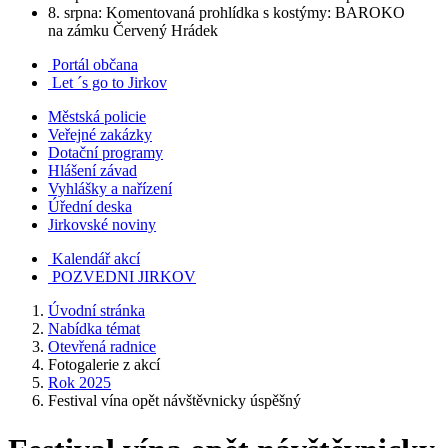
8. srpna: Komentovaná prohlídka s kostýmy: BAROKO
na zámku Červený Hrádek
Portál občana
Let ´s go to Jirkov
Městská policie
Veřejné zakázky
Dotační programy
Hlášení závad
Vyhlášky a nařízení
Úřední deska
Jirkovské noviny
Kalendář akcí
POZVEDNI JIRKOV
Úvodní stránka
Nabídka témat
Otevřená radnice
Fotogalerie z akcí
Rok 2025
Festival vína opět návštěvnicky úspěšný