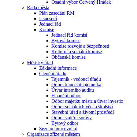
Osadní výbor Červený Hrádek
Rada města
Plán zasedání RM
Usnesení
Jednací řád
Komise
Jednací řád komisí
Bytová komise
Komise rozvoje a bezpečnosti
Kulturní a sociální komise
Občanská komise
Městský úřad
Základní informace
Členění úřadu
Tajemník - vedoucí úřadu
Odbor kancelář tajemníka
Útvar interního auditu
Finanční odbor
Odbor majetku města a útvar investic
Odbor sociálních věcí a školství
Stavební úřad a životní prostředí
Odbor vnitřní správy
Bytový odbor
Seznam pracovníků
Organizace zřízené městem