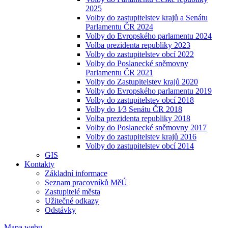
2025
Volby do zastupitelstev krajů a Senátu
Parlamentu ČR 2024
Volby do Evropského parlamentu 2024
Volba prezidenta republiky 2023
Volby do zastupitelstev obcí 2022
Volby do Poslanecké sněmovny
Parlamentu ČR 2021
Volby do Zastupitelstev krajů 2020
Volby do Evropského parlamentu 2019
Volby do zastupitelstev obcí 2018
Volby do 1⁄3 Senátu ČR 2018
Volba prezidenta republiky 2018
Volby do Poslanecké sněmovny 2017
Volby do zastupitelstev krajů 2016
Volby do zastupitelstev obcí 2014
GIS
Kontakty
Základní informace
Seznam pracovníků MěÚ
Zastupitelé města
Užitečné odkazy
Odstávky
Mapa webu