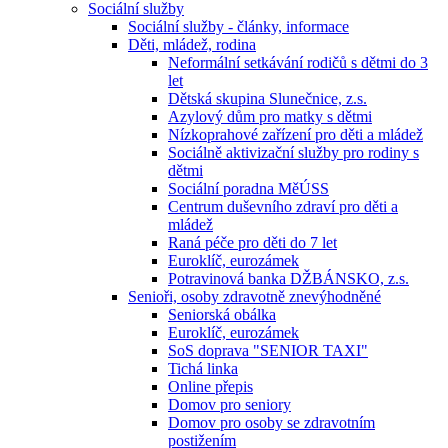
Sociální služby
Sociální služby - články, informace
Děti, mládež, rodina
Neformální setkávání rodičů s dětmi do 3
let
Dětská skupina Slunečnice, z.s.
Azylový dům pro matky s dětmi
Nízkoprahové zařízení pro děti a mládež
Sociálně aktivizační služby pro rodiny s
dětmi
Sociální poradna MěÚSS
Centrum duševního zdraví pro děti a
mládež
Raná péče pro děti do 7 let
Euroklíč, eurozámek
Potravinová banka DŽBÁNSKO, z.s.
Senioři, osoby zdravotně znevýhodněné
Seniorská obálka
Euroklíč, eurozámek
SoS doprava "SENIOR TAXI"
Tichá linka
Online přepis
Domov pro seniory
Domov pro osoby se zdravotním
postižením