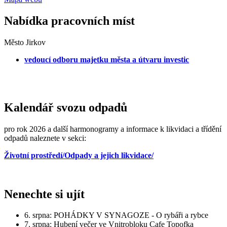
Nabídka pracovních míst
Město Jirkov
vedoucí odboru majetku města a útvaru investic
Kalendář svozu odpadů
pro rok 2026 a další harmonogramy a informace k likvidaci a třídění
odpadů naleznete v sekci:
Životní prostředí/Odpady a jejich likvidace/
Nenechte si ujít
6. srpna: POHÁDKY V SYNAGOZE - O rybáři a rybce
7. srpna: Hubení večer ve Vnitrobloku Cafe Topofka