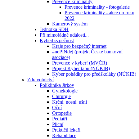
Prevence kriminality
Prevence kriminality - fotogalerie
Prevence kriminality - akce do roku
2022
Kamerový systém
Jednotka SDH
Při mimořádné události...
Kyberbezpečnost
Kraje pro bezpečný internet
#nePINdej (projekt České bankovní
asociace)
Prevence v kyber! (MVČR)
Projekt Kyber tabu (NÚKIB)
Kyber pohádky pro předškoláky (NÚKIB)
Zdravotnictví
Poliklinika Jirkov
Gynekologie
Chirurgie
Krční, nosní, ušní
Oční
Ortopedie
Pediatři
Plicní
Praktičtí lékaři
Rehabilitace