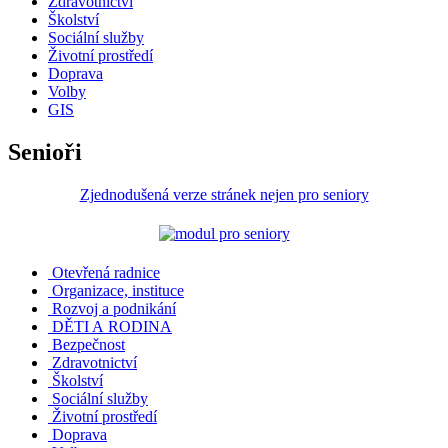
Zdravotnictví
Školství
Sociální služby
Životní prostředí
Doprava
Volby
GIS
Senioři
Zjednodušená verze stránek nejen pro seniory
Otevřená radnice
Organizace, instituce
Rozvoj a podnikání
DĚTI A RODINA
Bezpečnost
Zdravotnictví
Školství
Sociální služby
Životní prostředí
Doprava