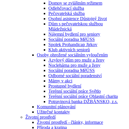
Domov se zvláštním režimem
Odlehčovací služba
Pečovatelská služba
Osobní asistence Důstojný život
Dům s pečovatelskou službou
Mládežnická
Nájemní bydlení pro seniory
Sociální poradna MěÚSS
Spolek Prohandicap Jirkov
Klub aktivních seniorů
Osoby ohrožené sociálním vyloučením
Azylový dům pro muže a ženy
Noclehárna pro muže a ženy
Sociální poradna MěÚSS
Odborné sociální poradenství
Mámy v akci
Prostupné bydlení
Terénní sociální práce Světlo
Terénní sociální práce Oblastní charita
Potravinová banka DŽBÁNSKO, z.s.
Komunitní plánování
Užitečné kontakty
Životní prostředí
Životní prostředí - články, informace
Příroda a krajina