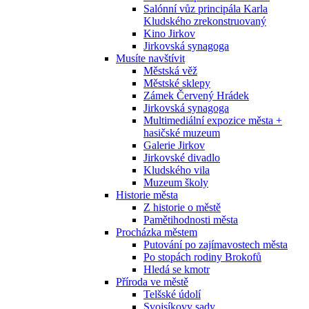
Salónní vůz principála Karla
Kludského zrekonstruovaný
Kino Jirkov
Jirkovská synagoga
Musíte navštívit
Městská věž
Městské sklepy
Zámek Červený Hrádek
Jirkovská synagoga
Multimediální expozice města +
hasičské muzeum
Galerie Jirkov
Jirkovské divadlo
Kludského vila
Muzeum školy
Historie města
Z historie o městě
Pamětihodnosti města
Procházka městem
Putování po zajímavostech města
Po stopách rodiny Brokofů
Hledá se kmotr
Příroda ve městě
Telšské údolí
Svojsíkovy sady