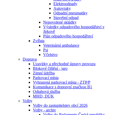
Elektroodpady
Autovraky
Odpadní pneumatiky
Stavební odpad
Nepovolené skládky
Výsledky odpadového hospodářství v
Jirkově
Plán odpadového hospodářství
Zvířata
Veterinární ambulance
Psi
Včelstvo
Doprava
Uzavírky a přechodné úpravy provozu
Blokové čištění - jaro
Zimní údržba
Parkovací místa
Vyhrazená parkovací místa - ZTP⁄P
Komunikace s dopravní značkou B1
Odtahová služba
MHD, DÚK
Volby
Volby do zastupitelstev obcí 2026
Volby - archiv
Volby do Parlamentu České republiky