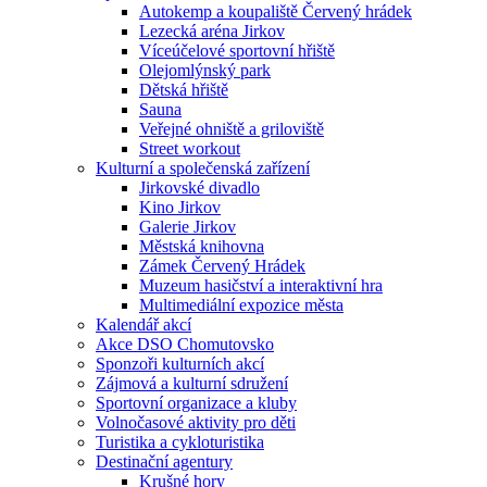
Autokemp a koupaliště Červený hrádek
Lezecká aréna Jirkov
Víceúčelové sportovní hřiště
Olejomlýnský park
Dětská hřiště
Sauna
Veřejné ohniště a griloviště
Street workout
Kulturní a společenská zařízení
Jirkovské divadlo
Kino Jirkov
Galerie Jirkov
Městská knihovna
Zámek Červený Hrádek
Muzeum hasičství a interaktivní hra
Multimediální expozice města
Kalendář akcí
Akce DSO Chomutovsko
Sponzoři kulturních akcí
Zájmová a kulturní sdružení
Sportovní organizace a kluby
Volnočasové aktivity pro děti
Turistika a cykloturistika
Destinační agentury
Krušné hory