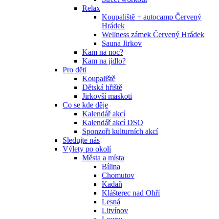
Relax
Koupaliště + autocamp Červený
Hrádek
Wellness zámek Červený Hrádek
Sauna Jirkov
Kam na noc?
Kam na jídlo?
Pro děti
Koupaliště
Dětská hřiště
Jirkovší maskoti
Co se kde děje
Kalendář akcí
Kalendář akcí DSO
Sponzoři kulturních akcí
Sledujte nás
Výlety po okolí
Města a místa
Bílina
Chomutov
Kadaň
Klášterec nad Ohří
Lesná
Litvínov