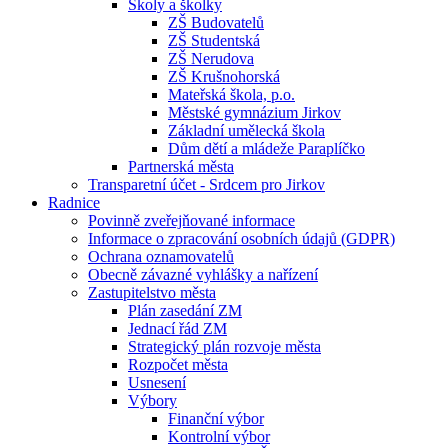
Školy a školky
ZŠ Budovatelů
ZŠ Studentská
ZŠ Nerudova
ZŠ Krušnohorská
Mateřská škola, p.o.
Městské gymnázium Jirkov
Základní umělecká škola
Dům dětí a mládeže Paraplíčko
Partnerská města
Transparetní účet - Srdcem pro Jirkov
Radnice
Povinně zveřejňované informace
Informace o zpracování osobních údajů (GDPR)
Ochrana oznamovatelů
Obecně závazné vyhlášky a nařízení
Zastupitelstvo města
Plán zasedání ZM
Jednací řád ZM
Strategický plán rozvoje města
Rozpočet města
Usnesení
Výbory
Finanční výbor
Kontrolní výbor