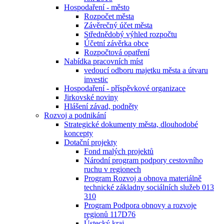
Hospodaření - město
Rozpočet města
Závěrečný účet města
Střednědobý výhled rozpočtu
Účetní závěrka obce
Rozpočtová opatření
Nabídka pracovních míst
vedoucí odboru majetku města a útvaru
investic
Hospodaření - příspěvkové organizace
Jirkovské noviny
Hlášení závad, podněty
Rozvoj a podnikání
Strategické dokumenty města, dlouhodobé
koncepty
Dotační projekty
Fond malých projektů
Národní program podpory cestovního
ruchu v regionech
Program Rozvoj a obnova materiálně
technické základny sociálních služeb 013
310
Program Podpora obnovy a rozvoje
regionů 117D76
Ústecký kraj