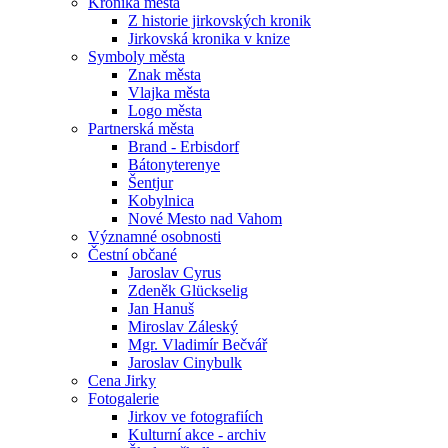
Kronika města
Z historie jirkovských kronik
Jirkovská kronika v knize
Symboly města
Znak města
Vlajka města
Logo města
Partnerská města
Brand - Erbisdorf
Bátonyterenye
Šentjur
Kobylnica
Nové Mesto nad Vahom
Významné osobnosti
Čestní občané
Jaroslav Cyrus
Zdeněk Glückselig
Jan Hanuš
Miroslav Záleský
Mgr. Vladimír Bečvář
Jaroslav Cinybulk
Cena Jirky
Fotogalerie
Jirkov ve fotografiích
Kulturní akce - archiv