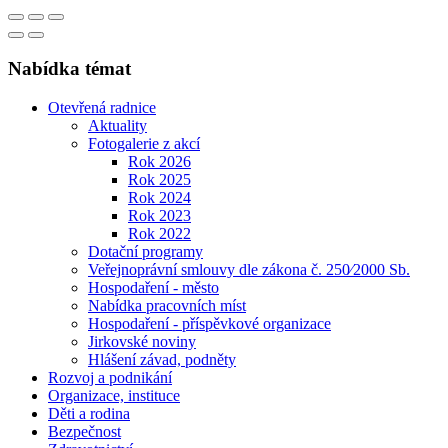
Nabídka témat
Otevřená radnice
Aktuality
Fotogalerie z akcí
Rok 2026
Rok 2025
Rok 2024
Rok 2023
Rok 2022
Dotační programy
Veřejnoprávní smlouvy dle zákona č. 250⁄2000 Sb.
Hospodaření - město
Nabídka pracovních míst
Hospodaření - příspěvkové organizace
Jirkovské noviny
Hlášení závad, podněty
Rozvoj a podnikání
Organizace, instituce
Děti a rodina
Bezpečnost