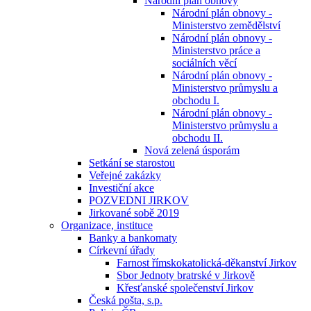
Národní plán obnovy
Národní plán obnovy -
Ministerstvo zemědělství
Národní plán obnovy -
Ministerstvo práce a
sociálních věcí
Národní plán obnovy -
Ministerstvo průmyslu a
obchodu I.
Národní plán obnovy -
Ministerstvo průmyslu a
obchodu II.
Nová zelená úsporám
Setkání se starostou
Veřejné zakázky
Investiční akce
POZVEDNI JIRKOV
Jirkované sobě 2019
Organizace, instituce
Banky a bankomaty
Církevní úřady
Farnost římskokatolická-děkanství Jirkov
Sbor Jednoty bratrské v Jirkově
Křesťanské společenství Jirkov
Česká pošta, s.p.