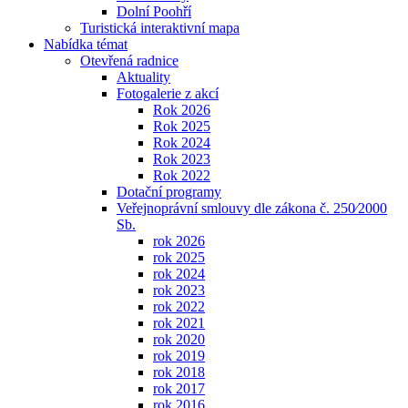
Dolní Poohří
Turistická interaktivní mapa
Nabídka témat
Otevřená radnice
Aktuality
Fotogalerie z akcí
Rok 2026
Rok 2025
Rok 2024
Rok 2023
Rok 2022
Dotační programy
Veřejnoprávní smlouvy dle zákona č. 250⁄2000
Sb.
rok 2026
rok 2025
rok 2024
rok 2023
rok 2022
rok 2021
rok 2020
rok 2019
rok 2018
rok 2017
rok 2016