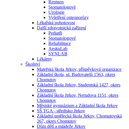
Rentgen
Stomatologové
Urologie
Vyšetření osteoporózy
Lékařská pohotovost
Další zdravotnická zařízení
Pediatři
Stomatologové
Rehabilitace
AeskuLab
SYNLAB
Lékárny
Školství
Mateřská škola Jirkov, příspěvková organizace
Základní škola, ul. Budovatelů 1563, okres
Chomutov
Základní škola Jirkov, Studentská 1427, okres
Chomutov
Základní škola Jirkov, Nerudova 1151, okres
Chomutov
Městské gymnázium a Základní škola Jirkov
SŠ TGA - středisko Jirkov
Základní umělecká škola Jirkov, Chomutovská
267, okres Chomutov
Dům dětí a mládeže Jirkov