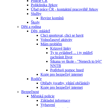
Policie ČR
Poliklinika Jirkov
Úřad práce ČR - kontaktní pracoviště Jirkov
Služby
Revize komínů
Školy
Děti a rodina
Děti, mládež
Chci sportovat, chci se bavit
Volnočasové aktivity
Mám problém
Krizové linky
Ty to zvládneš ... i ty můžeš
zachránit život
Šikana ve škole - "Nenech to být"
NNTB
Potřebuji pomoc hned
Kraje pro bezpečný internet
Rodiče
Obřady (svatby, vítání občánků)
Kraje pro bezpečný internet
Bezpečnost
Městská policie
Základní informace
Vybavení