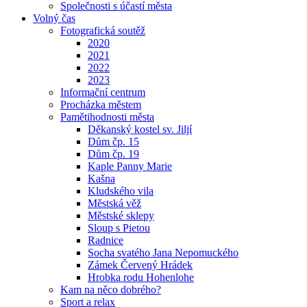
Společnosti s účastí města
Volný čas
Fotografická soutěž
2020
2021
2022
2023
Informační centrum
Procházka městem
Pamětihodnosti města
Děkanský kostel sv. Jiljí
Dům čp. 15
Dům čp. 19
Kaple Panny Marie
Kašna
Kludského vila
Městská věž
Městské sklepy
Sloup s Pietou
Radnice
Socha svatého Jana Nepomuckého
Zámek Červený Hrádek
Hrobka rodu Hohenlohe
Kam na něco dobrého?
Sport a relax