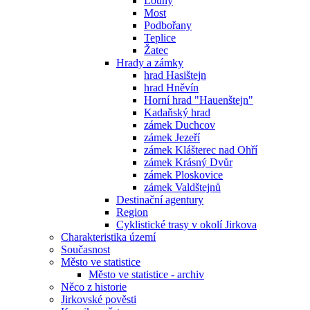
Louny
Most
Podbořany
Teplice
Žatec
Hrady a zámky
hrad Hasištejn
hrad Hněvín
Horní hrad "Hauenštejn"
Kadaňský hrad
zámek Duchcov
zámek Jezeří
zámek Klášterec nad Ohří
zámek Krásný Dvůr
zámek Ploskovice
zámek Valdštejnů
Destinační agentury
Region
Cyklistické trasy v okolí Jirkova
Charakteristika území
Současnost
Město ve statistice
Město ve statistice - archiv
Něco z historie
Jirkovské pověsti