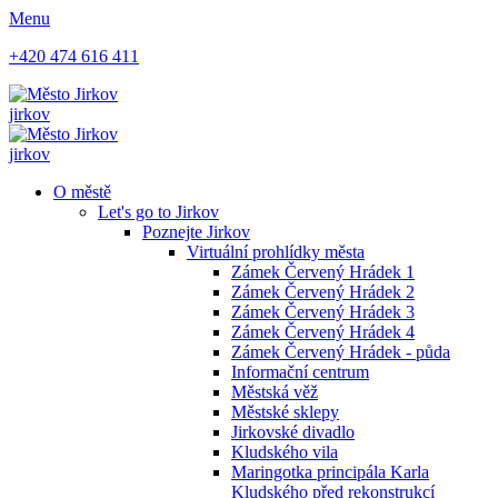
Menu
+420 474 616 411
jirkov
jirkov
O městě
Let's go to Jirkov
Poznejte Jirkov
Virtuální prohlídky města
Zámek Červený Hrádek 1
Zámek Červený Hrádek 2
Zámek Červený Hrádek 3
Zámek Červený Hrádek 4
Zámek Červený Hrádek - půda
Informační centrum
Městská věž
Městské sklepy
Jirkovské divadlo
Kludského vila
Maringotka principála Karla
Kludského před rekonstrukcí