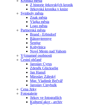
Kronika města
Z historie jirkovských kronik
Jirkovská kronika v knize
Symboly města
Znak města
Vlajka města
Logo města
Partnerská města
Brand - Erbisdorf
Bátonyterenye
Šentjur
Kobylnica
Nové Mesto nad Vahom
Významné osobnosti
Čestní občané
Jaroslav Cyrus
Zdeněk Glückselig
Jan Hanuš
Miroslav Záleský
Mgr. Vladimír Bečvář
Jaroslav Cinybulk
Cena Jirky
Fotogalerie
Jirkov ve fotografiích
Kulturní akce - archiv