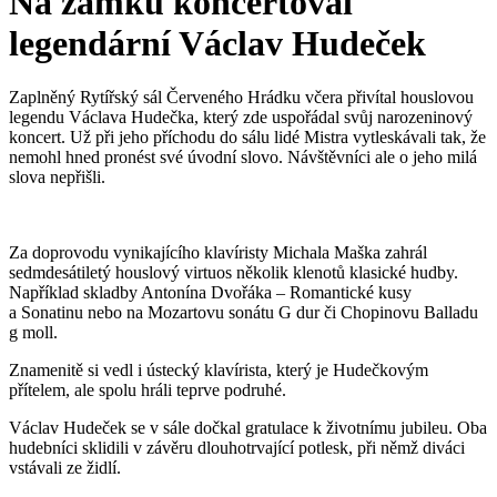
Na zámku koncertoval
legendární Václav Hudeček
Zaplněný Rytířský sál Červeného Hrádku včera přivítal houslovou
legendu Václava Hudečka, který zde uspořádal svůj narozeninový
koncert. Už při jeho příchodu do sálu lidé Mistra vytleskávali tak, že
nemohl hned pronést své úvodní slovo. Návštěvníci ale o jeho milá
slova nepřišli.
Za doprovodu vynikajícího klavíristy Michala Maška zahrál
sedmdesátiletý houslový virtuos několik klenotů klasické hudby.
Například skladby Antonína Dvořáka – Romantické kusy
a Sonatinu nebo na Mozartovu sonátu G dur či Chopinovu Balladu
g moll.
Znamenitě si vedl i ústecký klavírista, který je Hudečkovým
přítelem, ale spolu hráli teprve podruhé.
Václav Hudeček se v sále dočkal gratulace k životnímu jubileu. Oba
hudebníci sklidili v závěru dlouhotrvající potlesk, při němž diváci
vstávali ze židlí.