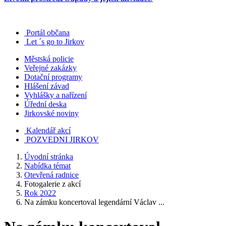
Portál občana
Let ´s go to Jirkov
Městská policie
Veřejné zakázky
Dotační programy
Hlášení závad
Vyhlášky a nařízení
Úřední deska
Jirkovské noviny
Kalendář akcí
POZVEDNI JIRKOV
Úvodní stránka
Nabídka témat
Otevřená radnice
Fotogalerie z akcí
Rok 2022
Na zámku koncertoval legendární Václav ...