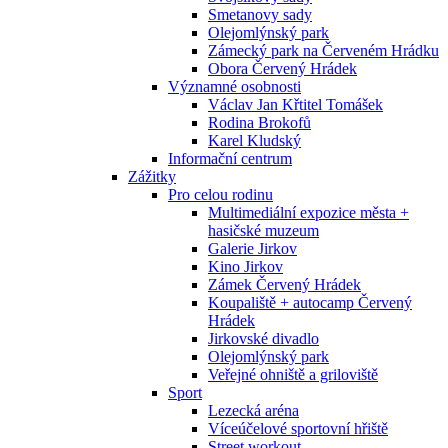
Smetanovy sady
Olejomlýnský park
Zámecký park na Červeném Hrádku
Obora Červený Hrádek
Významné osobnosti
Václav Jan Křtitel Tomášek
Rodina Brokofů
Karel Kludský
Informační centrum
Zážitky
Pro celou rodinu
Multimediální expozice města +
hasičské muzeum
Galerie Jirkov
Kino Jirkov
Zámek Červený Hrádek
Koupaliště + autocamp Červený
Hrádek
Jirkovské divadlo
Olejomlýnský park
Veřejné ohniště a griloviště
Sport
Lezecká aréna
Víceúčelové sportovní hřiště
Street workout