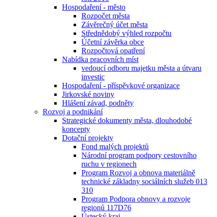
Hospodaření - město
Rozpočet města
Závěrečný účet města
Střednědobý výhled rozpočtu
Účetní závěrka obce
Rozpočtová opatření
Nabídka pracovních míst
vedoucí odboru majetku města a útvaru
investic
Hospodaření - příspěvkové organizace
Jirkovské noviny
Hlášení závad, podněty
Rozvoj a podnikání
Strategické dokumenty města, dlouhodobé
koncepty
Dotační projekty
Fond malých projektů
Národní program podpory cestovního
ruchu v regionech
Program Rozvoj a obnova materiálně
technické základny sociálních služeb 013
310
Program Podpora obnovy a rozvoje
regionů 117D76
Ústecký kraj