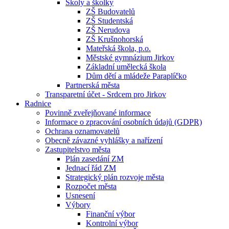
Školy a školky
ZŠ Budovatelů
ZŠ Studentská
ZŠ Nerudova
ZŠ Krušnohorská
Mateřská škola, p.o.
Městské gymnázium Jirkov
Základní umělecká škola
Dům dětí a mládeže Paraplíčko
Partnerská města
Transparetní účet - Srdcem pro Jirkov
Radnice
Povinně zveřejňované informace
Informace o zpracování osobních údajů (GDPR)
Ochrana oznamovatelů
Obecně závazné vyhlášky a nařízení
Zastupitelstvo města
Plán zasedání ZM
Jednací řád ZM
Strategický plán rozvoje města
Rozpočet města
Usnesení
Výbory
Finanční výbor
Kontrolní výbor