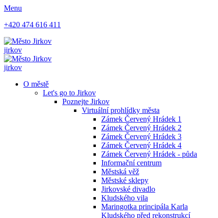
Menu
+420 474 616 411
jirkov
jirkov
O městě
Let's go to Jirkov
Poznejte Jirkov
Virtuální prohlídky města
Zámek Červený Hrádek 1
Zámek Červený Hrádek 2
Zámek Červený Hrádek 3
Zámek Červený Hrádek 4
Zámek Červený Hrádek - půda
Informační centrum
Městská věž
Městské sklepy
Jirkovské divadlo
Kludského vila
Maringotka principála Karla
Kludského před rekonstrukcí