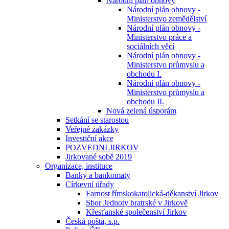
Národní plán obnovy
Národní plán obnovy -
Ministerstvo zemědělství
Národní plán obnovy -
Ministerstvo práce a
sociálních věcí
Národní plán obnovy -
Ministerstvo průmyslu a
obchodu I.
Národní plán obnovy -
Ministerstvo průmyslu a
obchodu II.
Nová zelená úsporám
Setkání se starostou
Veřejné zakázky
Investiční akce
POZVEDNI JIRKOV
Jirkované sobě 2019
Organizace, instituce
Banky a bankomaty
Církevní úřady
Farnost římskokatolická-děkanství Jirkov
Sbor Jednoty bratrské v Jirkově
Křesťanské společenství Jirkov
Česká pošta, s.p.