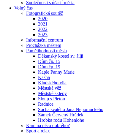
Společnosti s účastí města
Volný čas
Fotografická soutěž
2020
2021
2022
2023
Informační centrum
Procházka městem
Pamětihodnosti města
Děkanský kostel sv. Jiljí
Dům čp. 15
Dům čp. 19
Kaple Panny Marie
Kašna
Kludského vila
Městská věž
Městské sklepy
Sloup s Pietou
Radnice
Socha svatého Jana Nepomuckého
Zámek Červený Hrádek
Hrobka rodu Hohenlohe
Kam na něco dobrého?
Sport a relax