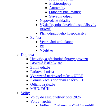
Elektroodpady
Autovraky
Odpadní pneumatiky
Stavební odpad
Nepovolené skládky
Výsledky odpadového hospodářství v
Jirkově
Plán odpadového hospodářství
Zvířata
Veterinární ambulance
Psi
Včelstvo
Doprava
Uzavírky a přechodné úpravy provozu
Blokové čištění - jaro
Zimní údržba
Parkovací místa
Vyhrazená parkovací místa - ZTP⁄P
Komunikace s dopravní značkou B1
Odtahová služba
MHD, DÚK
Volby
Volby do zastupitelstev obcí 2026
Volby - archiv
Volby do Parlamentu České republiky