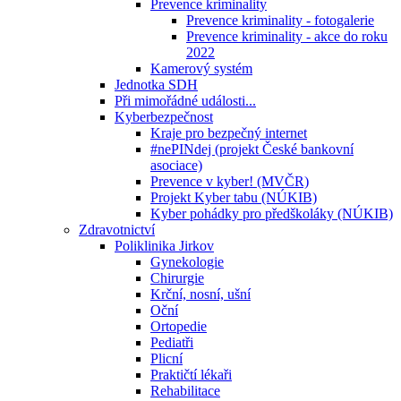
Prevence kriminality
Prevence kriminality - fotogalerie
Prevence kriminality - akce do roku
2022
Kamerový systém
Jednotka SDH
Při mimořádné události...
Kyberbezpečnost
Kraje pro bezpečný internet
#nePINdej (projekt České bankovní
asociace)
Prevence v kyber! (MVČR)
Projekt Kyber tabu (NÚKIB)
Kyber pohádky pro předškoláky (NÚKIB)
Zdravotnictví
Poliklinika Jirkov
Gynekologie
Chirurgie
Krční, nosní, ušní
Oční
Ortopedie
Pediatři
Plicní
Praktičtí lékaři
Rehabilitace