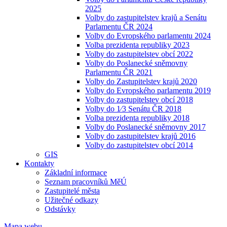
2025
Volby do zastupitelstev krajů a Senátu
Parlamentu ČR 2024
Volby do Evropského parlamentu 2024
Volba prezidenta republiky 2023
Volby do zastupitelstev obcí 2022
Volby do Poslanecké sněmovny
Parlamentu ČR 2021
Volby do Zastupitelstev krajů 2020
Volby do Evropského parlamentu 2019
Volby do zastupitelstev obcí 2018
Volby do 1⁄3 Senátu ČR 2018
Volba prezidenta republiky 2018
Volby do Poslanecké sněmovny 2017
Volby do zastupitelstev krajů 2016
Volby do zastupitelstev obcí 2014
GIS
Kontakty
Základní informace
Seznam pracovníků MěÚ
Zastupitelé města
Užitečné odkazy
Odstávky
Mapa webu