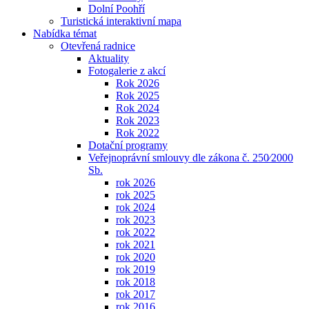
Dolní Poohří
Turistická interaktivní mapa
Nabídka témat
Otevřená radnice
Aktuality
Fotogalerie z akcí
Rok 2026
Rok 2025
Rok 2024
Rok 2023
Rok 2022
Dotační programy
Veřejnoprávní smlouvy dle zákona č. 250⁄2000
Sb.
rok 2026
rok 2025
rok 2024
rok 2023
rok 2022
rok 2021
rok 2020
rok 2019
rok 2018
rok 2017
rok 2016