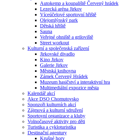
Autokemp a koupaliště Červený hrádek
Lezecká aréna Jirkov
Víceúčelové sportovní hřiště
Olejomlýnský park
Dětská hřiště
Sauna
Veřejné ohniště a griloviště
Street workout
Kulturní a společenská zařízení
Jirkovské divadlo
Kino Jirkov
Galerie Jirkov
Městská knihovna
Zámek Červený Hrádek
Muzeum hasičství a interaktivní hra
Multimediální expozice města
Kalendář akcí
Akce DSO Chomutovsko
Sponzoři kulturních akcí
Zájmová a kulturní sdružení
Sportovní organizace a kluby
Volnočasové aktivity pro děti
Turistika a cykloturistika
Destinační agentury
Krušné hory