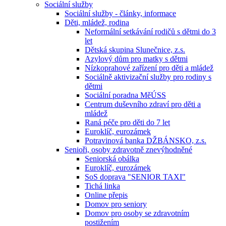
Sociální služby
Sociální služby - články, informace
Děti, mládež, rodina
Neformální setkávání rodičů s dětmi do 3
let
Dětská skupina Slunečnice, z.s.
Azylový dům pro matky s dětmi
Nízkoprahové zařízení pro děti a mládež
Sociálně aktivizační služby pro rodiny s
dětmi
Sociální poradna MěÚSS
Centrum duševního zdraví pro děti a
mládež
Raná péče pro děti do 7 let
Euroklíč, eurozámek
Potravinová banka DŽBÁNSKO, z.s.
Senioři, osoby zdravotně znevýhodněné
Seniorská obálka
Euroklíč, eurozámek
SoS doprava "SENIOR TAXI"
Tichá linka
Online přepis
Domov pro seniory
Domov pro osoby se zdravotním
postižením