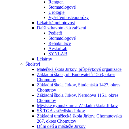
Rentgen
Stomatologové
Urologie
Vyšetření osteoporózy
Lékařská pohotovost
Další zdravotnická zařízení
Pediatři
Stomatologové
Rehabilitace
AeskuLab
SYNLAB
Lékárny
Školství
Mateřská škola Jirkov, příspěvková organizace
Základní škola, ul. Budovatelů 1563, okres
Chomutov
Základní škola Jirkov, Studentská 1427, okres
Chomutov
Základní škola Jirkov, Nerudova 1151, okres
Chomutov
Městské gymnázium a Základní škola Jirkov
SŠ TGA - středisko Jirkov
Základní umělecká škola Jirkov, Chomutovská
267, okres Chomutov
Dům dětí a mládeže Jirkov