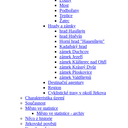
Louny
Most
Podbořany
Teplice
Žatec
Hrady a zámky
hrad Hasištejn
hrad Hněvín
Horní hrad "Hauenštejn"
Kadaňský hrad
zámek Duchcov
zámek Jezeří
zámek Klášterec nad Ohří
zámek Krásný Dvůr
zámek Ploskovice
zámek Valdštejnů
Destinační agentury
Region
Cyklistické trasy v okolí Jirkova
Charakteristika území
Současnost
Město ve statistice
Město ve statistice - archiv
Něco z historie
Jirkovské pověsti