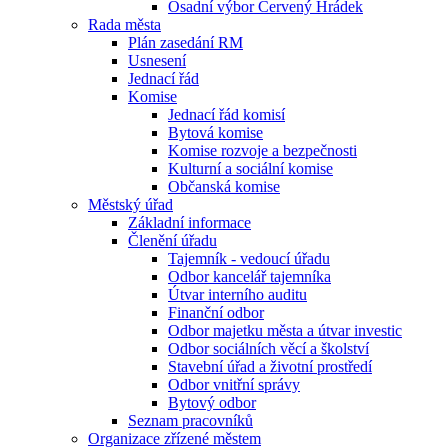
Osadní výbor Červený Hrádek
Rada města
Plán zasedání RM
Usnesení
Jednací řád
Komise
Jednací řád komisí
Bytová komise
Komise rozvoje a bezpečnosti
Kulturní a sociální komise
Občanská komise
Městský úřad
Základní informace
Členění úřadu
Tajemník - vedoucí úřadu
Odbor kancelář tajemníka
Útvar interního auditu
Finanční odbor
Odbor majetku města a útvar investic
Odbor sociálních věcí a školství
Stavební úřad a životní prostředí
Odbor vnitřní správy
Bytový odbor
Seznam pracovníků
Organizace zřízené městem