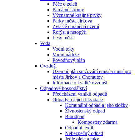
Péče o zeleň
Památné stromy
Významné krajiné prvky
Parky města Jirkova
Zvláště chráněná uzemí
Rorýsi a netopýři
Lesy města
Voda
Vodní toky
Vodní nádrže
Povodňový plán
Ovzduší
Územní plán snižování emisí a imisí pro
města Jirkov a Chomutov
Informace o kvalitě ovzduší
Odpadové hospodářství
Předcházení vzniků odpadů
Odpady a jejich likvidace
Komunální odpad a jeho složky
Živnostenský odpad
Bioodpad
Kompostéry zdarma
Odpadní textil
Nebezpečný odpad
Jedlé oleje a tuky