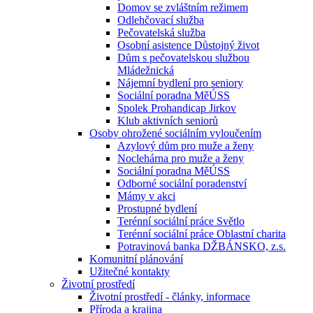
Domov se zvláštním režimem
Odlehčovací služba
Pečovatelská služba
Osobní asistence Důstojný život
Dům s pečovatelskou službou
Mládežnická
Nájemní bydlení pro seniory
Sociální poradna MěÚSS
Spolek Prohandicap Jirkov
Klub aktivních seniorů
Osoby ohrožené sociálním vyloučením
Azylový dům pro muže a ženy
Noclehárna pro muže a ženy
Sociální poradna MěÚSS
Odborné sociální poradenství
Mámy v akci
Prostupné bydlení
Terénní sociální práce Světlo
Terénní sociální práce Oblastní charita
Potravinová banka DŽBÁNSKO, z.s.
Komunitní plánování
Užitečné kontakty
Životní prostředí
Životní prostředí - články, informace
Příroda a krajina