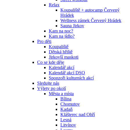
Relax
Koupaliště + autocamp Červený
Hrádek
Wellness zámek Červený Hrádek
Sauna Jirkov
Kam na noc?
Kam na jídlo?
Pro děti
Koupaliště
Dětská hřiště
Jirkovší maskoti
Co se kde děje
Kalendář akcí
Kalendář akcí DSO
Sponzoři kulturních akcí
Sledujte nás
Výlety po okolí
Města a místa
Bílina
Chomutov
Kadaň
Klášterec nad Ohří
Lesná
Litvínov