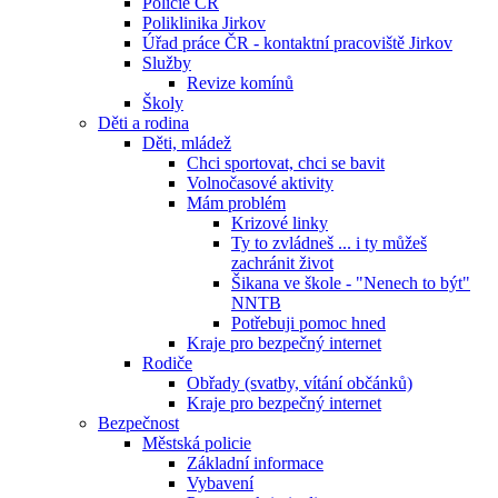
Policie ČR
Poliklinika Jirkov
Úřad práce ČR - kontaktní pracoviště Jirkov
Služby
Revize komínů
Školy
Děti a rodina
Děti, mládež
Chci sportovat, chci se bavit
Volnočasové aktivity
Mám problém
Krizové linky
Ty to zvládneš ... i ty můžeš
zachránit život
Šikana ve škole - "Nenech to být"
NNTB
Potřebuji pomoc hned
Kraje pro bezpečný internet
Rodiče
Obřady (svatby, vítání občánků)
Kraje pro bezpečný internet
Bezpečnost
Městská policie
Základní informace
Vybavení