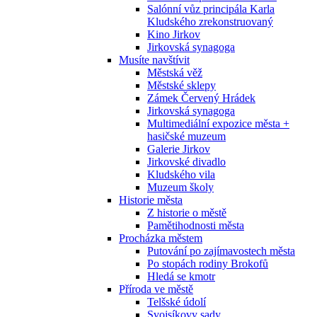
Salónní vůz principála Karla
Kludského zrekonstruovaný
Kino Jirkov
Jirkovská synagoga
Musíte navštívit
Městská věž
Městské sklepy
Zámek Červený Hrádek
Jirkovská synagoga
Multimediální expozice města +
hasičské muzeum
Galerie Jirkov
Jirkovské divadlo
Kludského vila
Muzeum školy
Historie města
Z historie o městě
Pamětihodnosti města
Procházka městem
Putování po zajímavostech města
Po stopách rodiny Brokofů
Hledá se kmotr
Příroda ve městě
Telšské údolí
Svojsíkovy sady