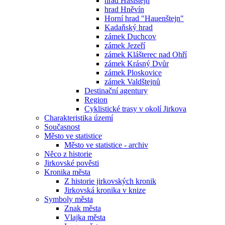
hrad Hasištejn
hrad Hněvín
Horní hrad "Hauenštejn"
Kadaňský hrad
zámek Duchcov
zámek Jezeří
zámek Klášterec nad Ohří
zámek Krásný Dvůr
zámek Ploskovice
zámek Valdštejnů
Destinační agentury
Region
Cyklistické trasy v okolí Jirkova
Charakteristika území
Současnost
Město ve statistice
Město ve statistice - archiv
Něco z historie
Jirkovské pověsti
Kronika města
Z historie jirkovských kronik
Jirkovská kronika v knize
Symboly města
Znak města
Vlajka města