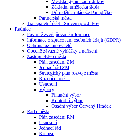
Městské gymnázium Jirkov
Základní umělecká škola
Dům dětí a mládeže Paraplíčko
Partnerská města
Transparetní účet - Srdcem pro Jirkov
Radnice
Povinně zveřejňované informace
Informace o zpracování osobních údajů (GDPR)
Ochrana oznamovatelů
Obecně závazné vyhlášky a nařízení
Zastupitelstvo města
Plán zasedání ZM
Jednací řád ZM
Strategický plán rozvoje města
Rozpočet města
Usnesení
Výbory
Finanční výbor
Kontrolní výbor
Osadní výbor Červený Hrádek
Rada města
Plán zasedání RM
Usnesení
Jednací řád
Komise