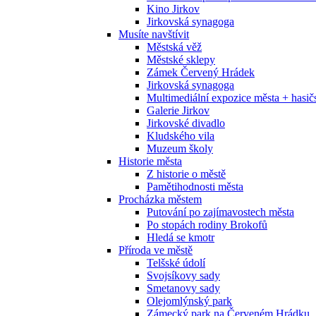
Kino Jirkov
Jirkovská synagoga
Musíte navštívit
Městská věž
Městské sklepy
Zámek Červený Hrádek
Jirkovská synagoga
Multimediální expozice města + has
Galerie Jirkov
Jirkovské divadlo
Kludského vila
Muzeum školy
Historie města
Z historie o městě
Pamětihodnosti města
Procházka městem
Putování po zajímavostech města
Po stopách rodiny Brokofů
Hledá se kmotr
Příroda ve městě
Telšské údolí
Svojsíkovy sady
Smetanovy sady
Olejomlýnský park
Zámecký park na Červeném Hrádku