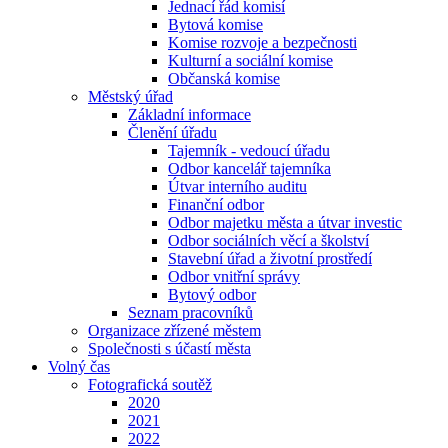
Jednací řád komisí
Bytová komise
Komise rozvoje a bezpečnosti
Kulturní a sociální komise
Občanská komise
Městský úřad
Základní informace
Členění úřadu
Tajemník - vedoucí úřadu
Odbor kancelář tajemníka
Útvar interního auditu
Finanční odbor
Odbor majetku města a útvar investic
Odbor sociálních věcí a školství
Stavební úřad a životní prostředí
Odbor vnitřní správy
Bytový odbor
Seznam pracovníků
Organizace zřízené městem
Společnosti s účastí města
Volný čas
Fotografická soutěž
2020
2021
2022