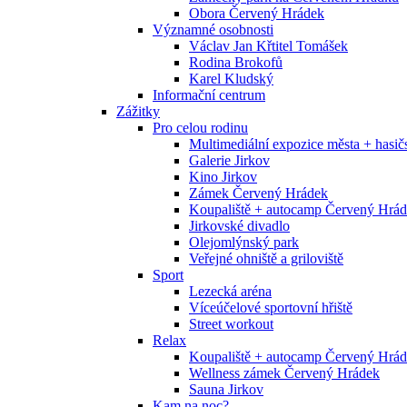
Obora Červený Hrádek
Významné osobnosti
Václav Jan Křtitel Tomášek
Rodina Brokofů
Karel Kludský
Informační centrum
Zážitky
Pro celou rodinu
Multimediální expozice města + has
Galerie Jirkov
Kino Jirkov
Zámek Červený Hrádek
Koupaliště + autocamp Červený Hrá
Jirkovské divadlo
Olejomlýnský park
Veřejné ohniště a griloviště
Sport
Lezecká aréna
Víceúčelové sportovní hřiště
Street workout
Relax
Koupaliště + autocamp Červený Hrá
Wellness zámek Červený Hrádek
Sauna Jirkov
Kam na noc?