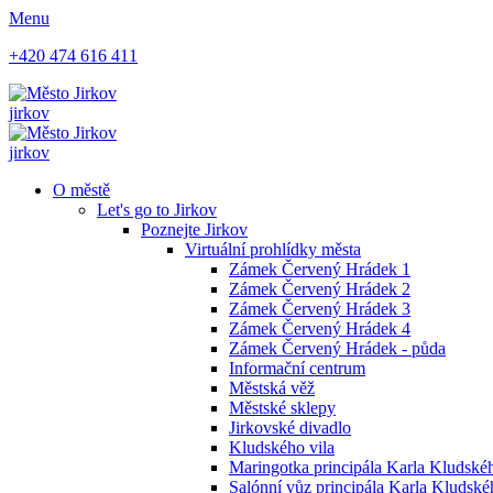
Menu
+420 474 616 411
jirkov
jirkov
O městě
Let's go to Jirkov
Poznejte Jirkov
Virtuální prohlídky města
Zámek Červený Hrádek 1
Zámek Červený Hrádek 2
Zámek Červený Hrádek 3
Zámek Červený Hrádek 4
Zámek Červený Hrádek - půda
Informační centrum
Městská věž
Městské sklepy
Jirkovské divadlo
Kludského vila
Maringotka principála Karla Kludskéh
Salónní vůz principála Karla Kludsk