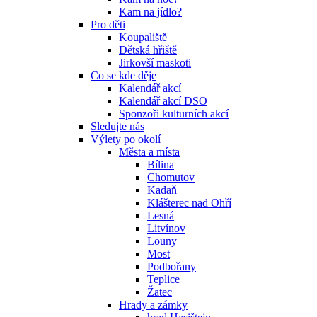
Kam na jídlo?
Pro děti
Koupaliště
Dětská hřiště
Jirkovší maskoti
Co se kde děje
Kalendář akcí
Kalendář akcí DSO
Sponzoři kulturních akcí
Sledujte nás
Výlety po okolí
Města a místa
Bílina
Chomutov
Kadaň
Klášterec nad Ohří
Lesná
Litvínov
Louny
Most
Podbořany
Teplice
Žatec
Hrady a zámky