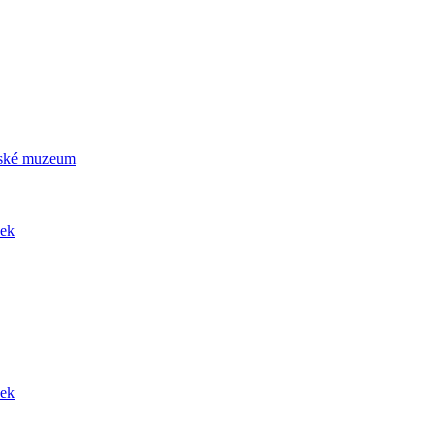
ičské muzeum
dek
dek