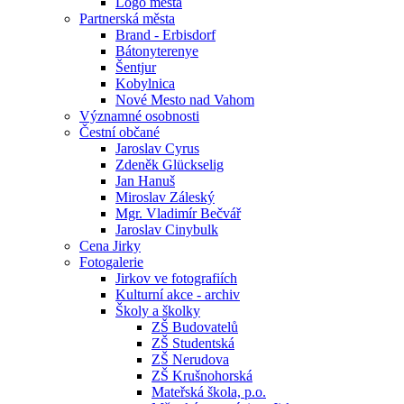
Logo města
Partnerská města
Brand - Erbisdorf
Bátonyterenye
Šentjur
Kobylnica
Nové Mesto nad Vahom
Významné osobnosti
Čestní občané
Jaroslav Cyrus
Zdeněk Glückselig
Jan Hanuš
Miroslav Záleský
Mgr. Vladimír Bečvář
Jaroslav Cinybulk
Cena Jirky
Fotogalerie
Jirkov ve fotografiích
Kulturní akce - archiv
Školy a školky
ZŠ Budovatelů
ZŠ Studentská
ZŠ Nerudova
ZŠ Krušnohorská
Mateřská škola, p.o.