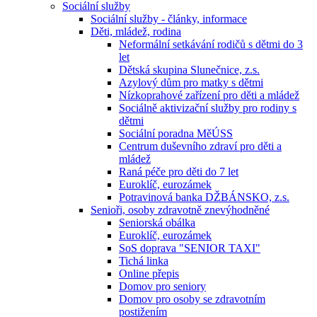
Sociální služby
Sociální služby - články, informace
Děti, mládež, rodina
Neformální setkávání rodičů s dětmi do 3
let
Dětská skupina Slunečnice, z.s.
Azylový dům pro matky s dětmi
Nízkoprahové zařízení pro děti a mládež
Sociálně aktivizační služby pro rodiny s
dětmi
Sociální poradna MěÚSS
Centrum duševního zdraví pro děti a
mládež
Raná péče pro děti do 7 let
Euroklíč, eurozámek
Potravinová banka DŽBÁNSKO, z.s.
Senioři, osoby zdravotně znevýhodněné
Seniorská obálka
Euroklíč, eurozámek
SoS doprava "SENIOR TAXI"
Tichá linka
Online přepis
Domov pro seniory
Domov pro osoby se zdravotním
postižením