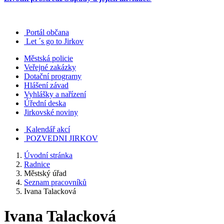
Portál občana
Let ´s go to Jirkov
Městská policie
Veřejné zakázky
Dotační programy
Hlášení závad
Vyhlášky a nařízení
Úřední deska
Jirkovské noviny
Kalendář akcí
POZVEDNI JIRKOV
Úvodní stránka
Radnice
Městský úřad
Seznam pracovníků
Ivana Talacková
Ivana Talacková