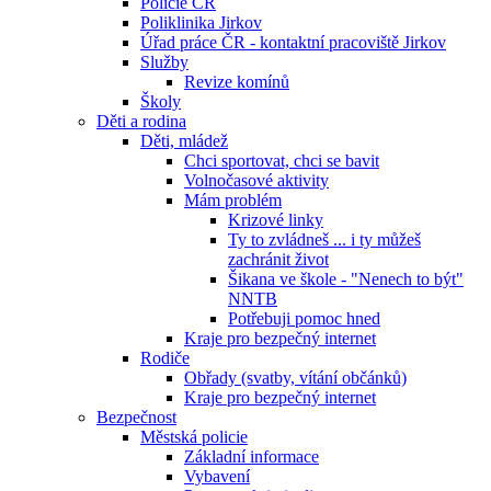
Policie ČR
Poliklinika Jirkov
Úřad práce ČR - kontaktní pracoviště Jirkov
Služby
Revize komínů
Školy
Děti a rodina
Děti, mládež
Chci sportovat, chci se bavit
Volnočasové aktivity
Mám problém
Krizové linky
Ty to zvládneš ... i ty můžeš
zachránit život
Šikana ve škole - "Nenech to být"
NNTB
Potřebuji pomoc hned
Kraje pro bezpečný internet
Rodiče
Obřady (svatby, vítání občánků)
Kraje pro bezpečný internet
Bezpečnost
Městská policie
Základní informace
Vybavení