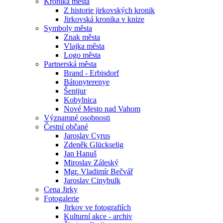
Kronika města
Z historie jirkovských kronik
Jirkovská kronika v knize
Symboly města
Znak města
Vlajka města
Logo města
Partnerská města
Brand - Erbisdorf
Bátonyterenye
Šentjur
Kobylnica
Nové Mesto nad Vahom
Významné osobnosti
Čestní občané
Jaroslav Cyrus
Zdeněk Glückselig
Jan Hanuš
Miroslav Záleský
Mgr. Vladimír Bečvář
Jaroslav Cinybulk
Cena Jirky
Fotogalerie
Jirkov ve fotografiích
Kulturní akce - archiv