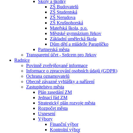
Školy a školky
ZŠ Budovatelů
ZŠ Studentská
ZŠ Nerudova
ZŠ Krušnohorská
Mateřská škola, p.o.
Městské gymnázium Jirkov
Základní umělecká škola
Dům dětí a mládeže Paraplíčko
Partnerská města
Transparetní účet - Srdcem pro Jirkov
Radnice
Povinně zveřejňované informace
Informace o zpracování osobních údajů (GDPR)
Ochrana oznamovatelů
Obecně závazné vyhlášky a nařízení
Zastupitelstvo města
Plán zasedání ZM
Jednací řád ZM
Strategický plán rozvoje města
Rozpočet města
Usnesení
Výbory
Finanční výbor
Kontrolní výbor