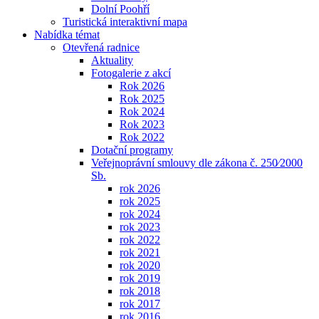
Dolní Poohří
Turistická interaktivní mapa
Nabídka témat
Otevřená radnice
Aktuality
Fotogalerie z akcí
Rok 2026
Rok 2025
Rok 2024
Rok 2023
Rok 2022
Dotační programy
Veřejnoprávní smlouvy dle zákona č. 250⁄2000
Sb.
rok 2026
rok 2025
rok 2024
rok 2023
rok 2022
rok 2021
rok 2020
rok 2019
rok 2018
rok 2017
rok 2016