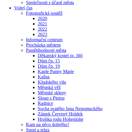
Společnosti s účastí města
Volný čas
Fotografická soutěž
2020
2021
2022
2023
Informační centrum
Procházka městem
Pamětihodnosti města
Děkanský kostel sv. Jiljí
Dům čp. 15
Dům čp. 19
Kaple Panny Marie
Kašna
Kludského vila
Městská věž
Městské sklepy
Sloup s Pietou
Radnice
Socha svatého Jana Nepomuckého
Zámek Červený Hrádek
Hrobka rodu Hohenlohe
Kam na něco dobrého?
Sport a relax