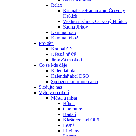
Relax
Koupaliště + autocamp Červený
Hrádek
Wellness zámek Červený Hrádek
Sauna Jirkov
Kam na noc?
Kam na jídlo?
Pro děti
Koupaliště
Dětská hřiště
Jirkovší maskoti
Co se kde děje
Kalendář akcí
Kalendář akcí DSO
Sponzoři kulturních akcí
Sledujte nás
Výlety po okolí
Města a místa
Bílina
Chomutov
Kadaň
Klášterec nad Ohří
Lesná
Litvínov