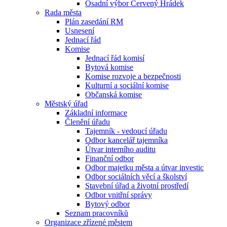
Osadní výbor Červený Hrádek
Rada města
Plán zasedání RM
Usnesení
Jednací řád
Komise
Jednací řád komisí
Bytová komise
Komise rozvoje a bezpečnosti
Kulturní a sociální komise
Občanská komise
Městský úřad
Základní informace
Členění úřadu
Tajemník - vedoucí úřadu
Odbor kancelář tajemníka
Útvar interního auditu
Finanční odbor
Odbor majetku města a útvar investic
Odbor sociálních věcí a školství
Stavební úřad a životní prostředí
Odbor vnitřní správy
Bytový odbor
Seznam pracovníků
Organizace zřízené městem