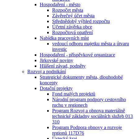
Hospodaření - město
Rozpočet města
Závěrečný účet města
Střednědobý výhled rozpočtu
Účetní závěrka obce
Rozpočtová opatření
Nabídka pracovních míst
vedoucí odboru majetku města a útvaru
investic
Hospodaření - příspěvkové organizace
Jirkovské noviny
Hlášení závad, podněty
Rozvoj a podnikání
Strategické dokumenty města, dlouhodobé
koncepty
Dotační projekty
Fond malých projektů
Národní program podpory cestovního
ruchu v regionech
Program Rozvoj a obnova materiálně
technické základny sociálních služeb 013
310
Program Podpora obnovy a rozvoje
regionů 117D76
Ústecký kraj