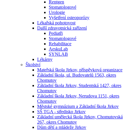
Rentgen
Stomatologové
Urologie
Vyšetření osteoporózy
Lékařská pohotovost
Další zdravotnická zařízení
Pediatři
Stomatologové
Rehabilitace
AeskuLab
SYNLAB
Lékárny
Školství
Mateřská škola Jirkov, příspěvková organizace
Základní škola, ul. Budovatelů 1563, okres
Chomutov
Základní škola Jirkov, Studentská 1427, okres
Chomutov
Základní škola Jirkov, Nerudova 1151, okres
Chomutov
Městské gymnázium a Základní škola Jirkov
SŠ TGA - středisko Jirkov
Základní umělecká škola Jirkov, Chomutovská
267, okres Chomutov
Dům dětí a mládeže Jirkov