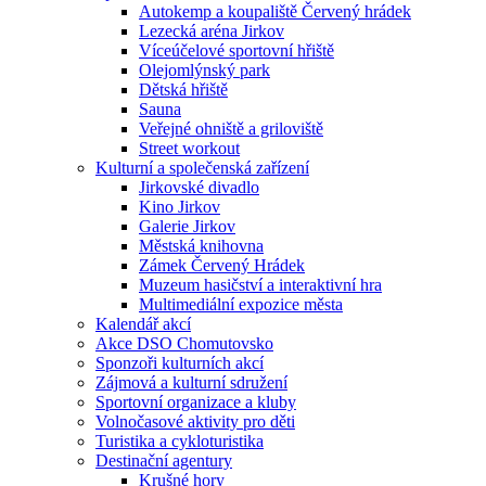
Autokemp a koupaliště Červený hrádek
Lezecká aréna Jirkov
Víceúčelové sportovní hřiště
Olejomlýnský park
Dětská hřiště
Sauna
Veřejné ohniště a griloviště
Street workout
Kulturní a společenská zařízení
Jirkovské divadlo
Kino Jirkov
Galerie Jirkov
Městská knihovna
Zámek Červený Hrádek
Muzeum hasičství a interaktivní hra
Multimediální expozice města
Kalendář akcí
Akce DSO Chomutovsko
Sponzoři kulturních akcí
Zájmová a kulturní sdružení
Sportovní organizace a kluby
Volnočasové aktivity pro děti
Turistika a cykloturistika
Destinační agentury
Krušné hory