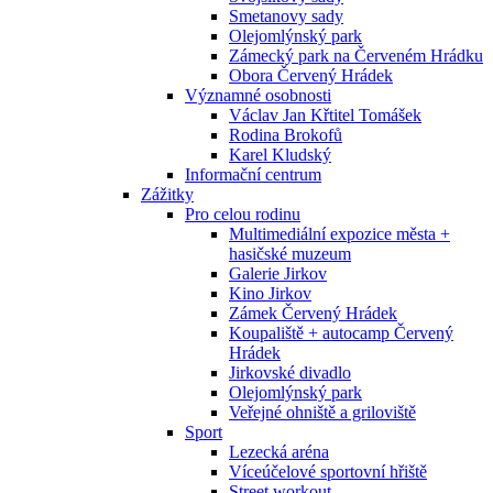
Smetanovy sady
Olejomlýnský park
Zámecký park na Červeném Hrádku
Obora Červený Hrádek
Významné osobnosti
Václav Jan Křtitel Tomášek
Rodina Brokofů
Karel Kludský
Informační centrum
Zážitky
Pro celou rodinu
Multimediální expozice města +
hasičské muzeum
Galerie Jirkov
Kino Jirkov
Zámek Červený Hrádek
Koupaliště + autocamp Červený
Hrádek
Jirkovské divadlo
Olejomlýnský park
Veřejné ohniště a griloviště
Sport
Lezecká aréna
Víceúčelové sportovní hřiště
Street workout