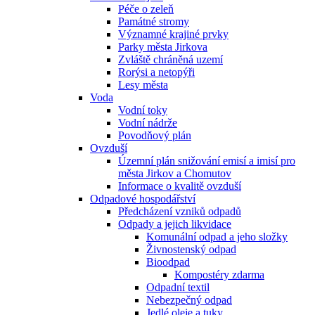
Péče o zeleň
Památné stromy
Významné krajiné prvky
Parky města Jirkova
Zvláště chráněná uzemí
Rorýsi a netopýři
Lesy města
Voda
Vodní toky
Vodní nádrže
Povodňový plán
Ovzduší
Územní plán snižování emisí a imisí pro
města Jirkov a Chomutov
Informace o kvalitě ovzduší
Odpadové hospodářství
Předcházení vzniků odpadů
Odpady a jejich likvidace
Komunální odpad a jeho složky
Živnostenský odpad
Bioodpad
Kompostéry zdarma
Odpadní textil
Nebezpečný odpad
Jedlé oleje a tuky