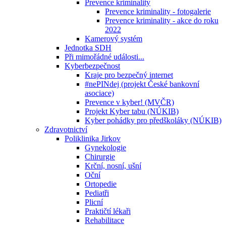
Prevence kriminality
Prevence kriminality - fotogalerie
Prevence kriminality - akce do roku
2022
Kamerový systém
Jednotka SDH
Při mimořádné události...
Kyberbezpečnost
Kraje pro bezpečný internet
#nePINdej (projekt České bankovní
asociace)
Prevence v kyber! (MVČR)
Projekt Kyber tabu (NÚKIB)
Kyber pohádky pro předškoláky (NÚKIB)
Zdravotnictví
Poliklinika Jirkov
Gynekologie
Chirurgie
Krční, nosní, ušní
Oční
Ortopedie
Pediatři
Plicní
Praktičtí lékaři
Rehabilitace