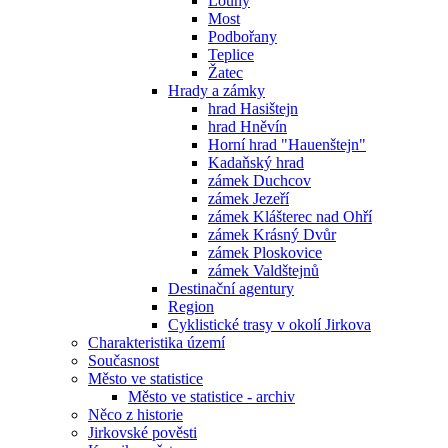
Louny
Most
Podbořany
Teplice
Žatec
Hrady a zámky
hrad Hasištejn
hrad Hněvín
Horní hrad "Hauenštejn"
Kadaňský hrad
zámek Duchcov
zámek Jezeří
zámek Klášterec nad Ohří
zámek Krásný Dvůr
zámek Ploskovice
zámek Valdštejnů
Destinační agentury
Region
Cyklistické trasy v okolí Jirkova
Charakteristika území
Současnost
Město ve statistice
Město ve statistice - archiv
Něco z historie
Jirkovské pověsti