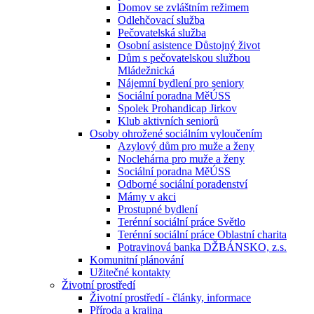
Domov se zvláštním režimem
Odlehčovací služba
Pečovatelská služba
Osobní asistence Důstojný život
Dům s pečovatelskou službou
Mládežnická
Nájemní bydlení pro seniory
Sociální poradna MěÚSS
Spolek Prohandicap Jirkov
Klub aktivních seniorů
Osoby ohrožené sociálním vyloučením
Azylový dům pro muže a ženy
Noclehárna pro muže a ženy
Sociální poradna MěÚSS
Odborné sociální poradenství
Mámy v akci
Prostupné bydlení
Terénní sociální práce Světlo
Terénní sociální práce Oblastní charita
Potravinová banka DŽBÁNSKO, z.s.
Komunitní plánování
Užitečné kontakty
Životní prostředí
Životní prostředí - články, informace
Příroda a krajina