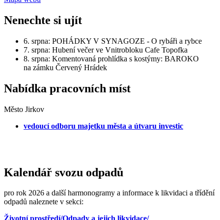
Nenechte si ujít
6. srpna: POHÁDKY V SYNAGOZE - O rybáři a rybce
7. srpna: Hubení večer ve Vnitrobloku Cafe Topofka
8. srpna: Komentovaná prohlídka s kostýmy: BAROKO
na zámku Červený Hrádek
Nabídka pracovních míst
Město Jirkov
vedoucí odboru majetku města a útvaru investic
Kalendář svozu odpadů
pro rok 2026 a další harmonogramy a informace k likvidaci a třídění
odpadů naleznete v sekci:
Životní prostředí/Odpady a jejich likvidace/