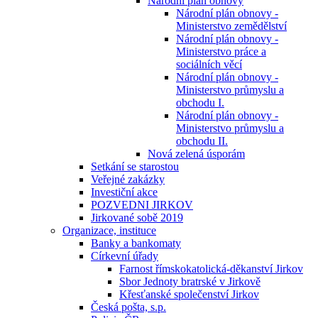
Národní plán obnovy
Národní plán obnovy -
Ministerstvo zemědělství
Národní plán obnovy -
Ministerstvo práce a
sociálních věcí
Národní plán obnovy -
Ministerstvo průmyslu a
obchodu I.
Národní plán obnovy -
Ministerstvo průmyslu a
obchodu II.
Nová zelená úsporám
Setkání se starostou
Veřejné zakázky
Investiční akce
POZVEDNI JIRKOV
Jirkované sobě 2019
Organizace, instituce
Banky a bankomaty
Církevní úřady
Farnost římskokatolická-děkanství Jirkov
Sbor Jednoty bratrské v Jirkově
Křesťanské společenství Jirkov
Česká pošta, s.p.