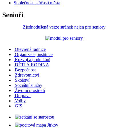
Společnosti s účastí města
Senioři
Zjednodušená verze stránek nejen pro seniory
Otevřená radnice
Organizace, instituce
Rozvoj a podnikání
DĚTI A RODINA
Bezpečnost
Zdravotnictví
Školství
Sociální služby
Životní prostředí
Doprava
Volby
GIS