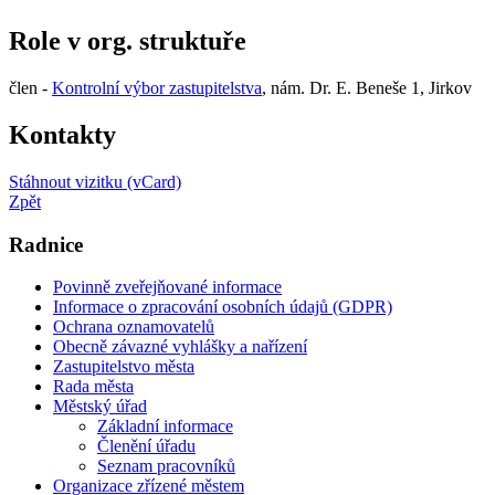
Role v org. struktuře
člen -
Kontrolní výbor zastupitelstva
, nám. Dr. E. Beneše 1, Jirkov
Kontakty
Stáhnout vizitku (vCard)
Zpět
Radnice
Povinně zveřejňované informace
Informace o zpracování osobních údajů (GDPR)
Ochrana oznamovatelů
Obecně závazné vyhlášky a nařízení
Zastupitelstvo města
Rada města
Městský úřad
Základní informace
Členění úřadu
Seznam pracovníků
Organizace zřízené městem