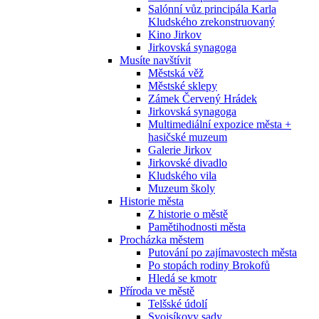
Salónní vůz principála Karla
Kludského zrekonstruovaný
Kino Jirkov
Jirkovská synagoga
Musíte navštívit
Městská věž
Městské sklepy
Zámek Červený Hrádek
Jirkovská synagoga
Multimediální expozice města +
hasičské muzeum
Galerie Jirkov
Jirkovské divadlo
Kludského vila
Muzeum školy
Historie města
Z historie o městě
Pamětihodnosti města
Procházka městem
Putování po zajímavostech města
Po stopách rodiny Brokofů
Hledá se kmotr
Příroda ve městě
Telšské údolí
Svojsíkovy sady