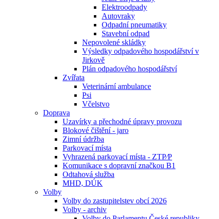
Elektroodpady
Autovraky
Odpadní pneumatiky
Stavební odpad
Nepovolené skládky
Výsledky odpadového hospodářství v
Jirkově
Plán odpadového hospodářství
Zvířata
Veterinární ambulance
Psi
Včelstvo
Doprava
Uzavírky a přechodné úpravy provozu
Blokové čištění - jaro
Zimní údržba
Parkovací místa
Vyhrazená parkovací místa - ZTP⁄P
Komunikace s dopravní značkou B1
Odtahová služba
MHD, DÚK
Volby
Volby do zastupitelstev obcí 2026
Volby - archiv
Volby do Parlamentu České republiky