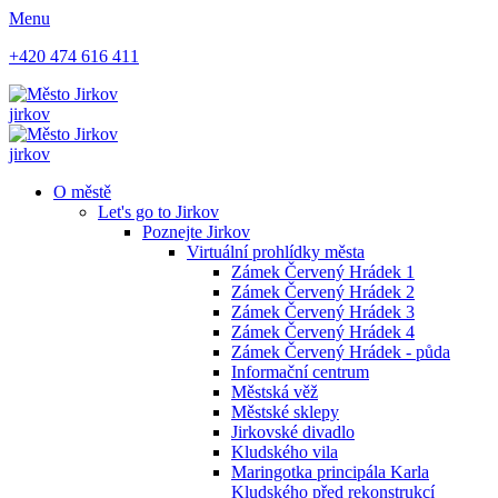
Menu
+420 474 616 411
jirkov
jirkov
O městě
Let's go to Jirkov
Poznejte Jirkov
Virtuální prohlídky města
Zámek Červený Hrádek 1
Zámek Červený Hrádek 2
Zámek Červený Hrádek 3
Zámek Červený Hrádek 4
Zámek Červený Hrádek - půda
Informační centrum
Městská věž
Městské sklepy
Jirkovské divadlo
Kludského vila
Maringotka principála Karla
Kludského před rekonstrukcí