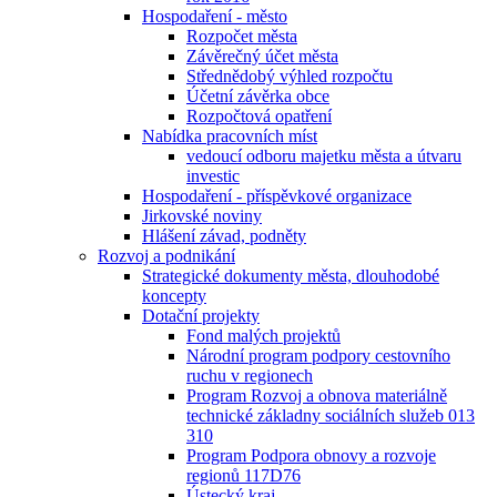
Hospodaření - město
Rozpočet města
Závěrečný účet města
Střednědobý výhled rozpočtu
Účetní závěrka obce
Rozpočtová opatření
Nabídka pracovních míst
vedoucí odboru majetku města a útvaru
investic
Hospodaření - příspěvkové organizace
Jirkovské noviny
Hlášení závad, podněty
Rozvoj a podnikání
Strategické dokumenty města, dlouhodobé
koncepty
Dotační projekty
Fond malých projektů
Národní program podpory cestovního
ruchu v regionech
Program Rozvoj a obnova materiálně
technické základny sociálních služeb 013
310
Program Podpora obnovy a rozvoje
regionů 117D76
Ústecký kraj