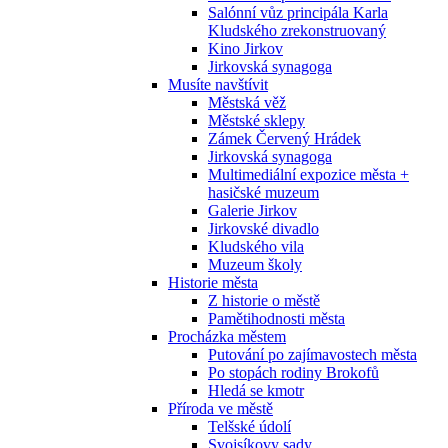
Salónní vůz principála Karla
Kludského zrekonstruovaný
Kino Jirkov
Jirkovská synagoga
Musíte navštívit
Městská věž
Městské sklepy
Zámek Červený Hrádek
Jirkovská synagoga
Multimediální expozice města +
hasičské muzeum
Galerie Jirkov
Jirkovské divadlo
Kludského vila
Muzeum školy
Historie města
Z historie o městě
Pamětihodnosti města
Procházka městem
Putování po zajímavostech města
Po stopách rodiny Brokofů
Hledá se kmotr
Příroda ve městě
Telšské údolí
Svojsíkovy sady