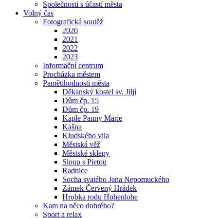
Společnosti s účastí města
Volný čas
Fotografická soutěž
2020
2021
2022
2023
Informační centrum
Procházka městem
Pamětihodnosti města
Děkanský kostel sv. Jiljí
Dům čp. 15
Dům čp. 19
Kaple Panny Marie
Kašna
Kludského vila
Městská věž
Městské sklepy
Sloup s Pietou
Radnice
Socha svatého Jana Nepomuckého
Zámek Červený Hrádek
Hrobka rodu Hohenlohe
Kam na něco dobrého?
Sport a relax