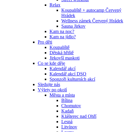
Relax
Koupaliště + autocamp Červený
Hrádek
Wellness zámek Červený Hrádek
Sauna Jirkov
Kam na noc?
Kam na jídlo?
Pro děti
Koupaliště
Dětská hřiště
Jirkovší maskoti
Co se kde děje
Kalendář akcí
Kalendář akcí DSO
Sponzoři kulturních akcí
Sledujte nás
Výlety po okolí
Města a místa
Bílina
Chomutov
Kadaň
Klášterec nad Ohří
Lesná
Litvínov