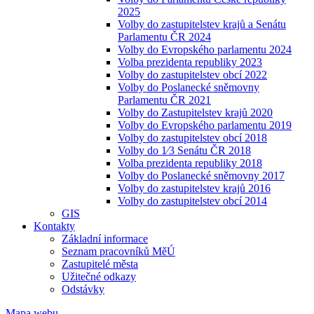
2025
Volby do zastupitelstev krajů a Senátu
Parlamentu ČR 2024
Volby do Evropského parlamentu 2024
Volba prezidenta republiky 2023
Volby do zastupitelstev obcí 2022
Volby do Poslanecké sněmovny
Parlamentu ČR 2021
Volby do Zastupitelstev krajů 2020
Volby do Evropského parlamentu 2019
Volby do zastupitelstev obcí 2018
Volby do 1⁄3 Senátu ČR 2018
Volba prezidenta republiky 2018
Volby do Poslanecké sněmovny 2017
Volby do zastupitelstev krajů 2016
Volby do zastupitelstev obcí 2014
GIS
Kontakty
Základní informace
Seznam pracovníků MěÚ
Zastupitelé města
Užitečné odkazy
Odstávky
Mapa webu