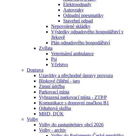
Elektroodpady
Autovraky
Odpadní pneumatiky
Stavební odpad
Nepovolené skládky
Výsledky odpadového hospodářství v
Jirkově
Plán odpadového hospodářství
Zvířata
Veterinární ambulance
Psi
Včelstvo
Doprava
Uzavírky a přechodné úpravy provozu
Blokové čištění - jaro
Zimní údržba
Parkovací místa
Vyhrazená parkovací místa - ZTP⁄P
Komunikace s dopravní značkou B1
Odtahová služba
MHD, DÚK
Volby
Volby do zastupitelstev obcí 2026
Volby - archiv
Volby do Parlamentu České republiky