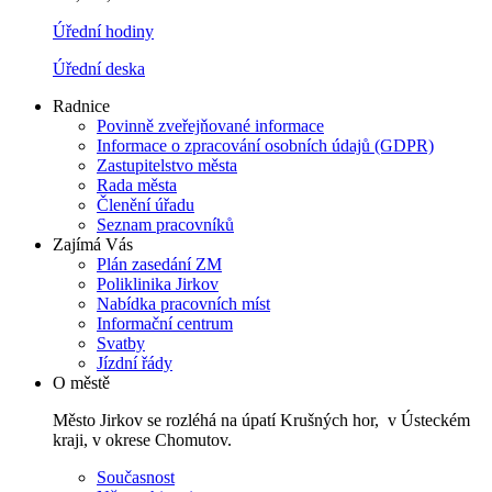
Úřední hodiny
Úřední deska
Radnice
Povinně zveřejňované informace
Informace o zpracování osobních údajů (GDPR)
Zastupitelstvo města
Rada města
Členění úřadu
Seznam pracovníků
Zajímá Vás
Plán zasedání ZM
Poliklinika Jirkov
Nabídka pracovních míst
Informační centrum
Svatby
Jízdní řády
O městě
Město Jirkov se rozléhá na úpatí Krušných hor, v Ústeckém
kraji, v okrese Chomutov.
Současnost