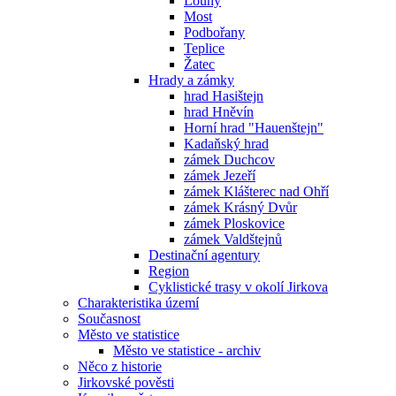
Louny
Most
Podbořany
Teplice
Žatec
Hrady a zámky
hrad Hasištejn
hrad Hněvín
Horní hrad "Hauenštejn"
Kadaňský hrad
zámek Duchcov
zámek Jezeří
zámek Klášterec nad Ohří
zámek Krásný Dvůr
zámek Ploskovice
zámek Valdštejnů
Destinační agentury
Region
Cyklistické trasy v okolí Jirkova
Charakteristika území
Současnost
Město ve statistice
Město ve statistice - archiv
Něco z historie
Jirkovské pověsti