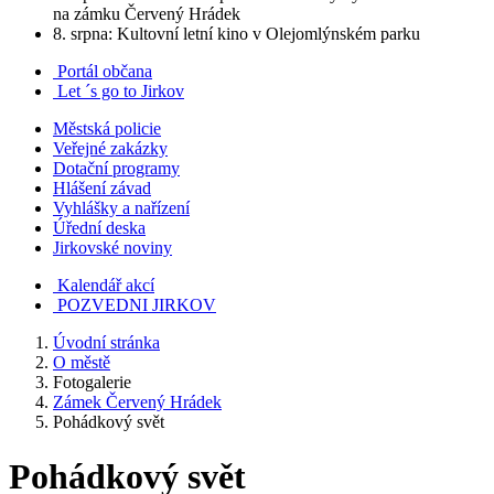
na zámku Červený Hrádek
8. srpna: Kultovní letní kino v Olejomlýnském parku
Portál občana
Let ´s go to Jirkov
Městská policie
Veřejné zakázky
Dotační programy
Hlášení závad
Vyhlášky a nařízení
Úřední deska
Jirkovské noviny
Kalendář akcí
POZVEDNI JIRKOV
Úvodní stránka
O městě
Fotogalerie
Zámek Červený Hrádek
Pohádkový svět
Pohádkový svět