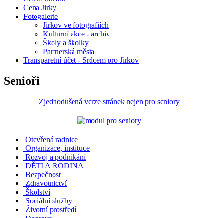
Cena Jirky
Fotogalerie
Jirkov ve fotografiích
Kulturní akce - archiv
Školy a školky
Partnerská města
Transparetní účet - Srdcem pro Jirkov
Senioři
Zjednodušená verze stránek nejen pro seniory
Otevřená radnice
Organizace, instituce
Rozvoj a podnikání
DĚTI A RODINA
Bezpečnost
Zdravotnictví
Školství
Sociální služby
Životní prostředí