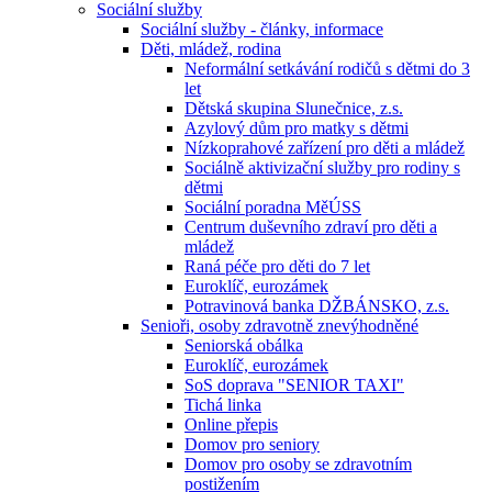
Sociální služby
Sociální služby - články, informace
Děti, mládež, rodina
Neformální setkávání rodičů s dětmi do 3
let
Dětská skupina Slunečnice, z.s.
Azylový dům pro matky s dětmi
Nízkoprahové zařízení pro děti a mládež
Sociálně aktivizační služby pro rodiny s
dětmi
Sociální poradna MěÚSS
Centrum duševního zdraví pro děti a
mládež
Raná péče pro děti do 7 let
Euroklíč, eurozámek
Potravinová banka DŽBÁNSKO, z.s.
Senioři, osoby zdravotně znevýhodněné
Seniorská obálka
Euroklíč, eurozámek
SoS doprava "SENIOR TAXI"
Tichá linka
Online přepis
Domov pro seniory
Domov pro osoby se zdravotním
postižením