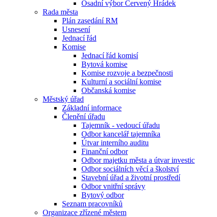
Osadní výbor Červený Hrádek
Rada města
Plán zasedání RM
Usnesení
Jednací řád
Komise
Jednací řád komisí
Bytová komise
Komise rozvoje a bezpečnosti
Kulturní a sociální komise
Občanská komise
Městský úřad
Základní informace
Členění úřadu
Tajemník - vedoucí úřadu
Odbor kancelář tajemníka
Útvar interního auditu
Finanční odbor
Odbor majetku města a útvar investic
Odbor sociálních věcí a školství
Stavební úřad a životní prostředí
Odbor vnitřní správy
Bytový odbor
Seznam pracovníků
Organizace zřízené městem