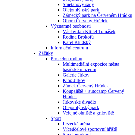
Smetanovy sady
Olejomlýnský park
Zámecký park na Červeném Hrádku
Obora Červený Hrádek
Významné osobnosti
Václav Jan Křtitel Tomášek
Rodina Brokofů
Karel Kludský
Informační centrum
Zážitky
Pro celou rodinu
Multimediální expozice města +
hasičské muzeum
Galerie Jirkov
Kino Jirkov
Zámek Červený Hrádek
Koupaliště + autocamp Červený
Hrádek
Jirkovské divadlo
Olejomlýnský park
Veřejné ohniště a griloviště
Sport
Lezecká aréna
Víceúčelové sportovní hřiště
Street workout