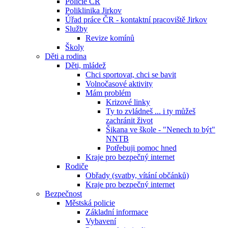
Policie ČR
Poliklinika Jirkov
Úřad práce ČR - kontaktní pracoviště Jirkov
Služby
Revize komínů
Školy
Děti a rodina
Děti, mládež
Chci sportovat, chci se bavit
Volnočasové aktivity
Mám problém
Krizové linky
Ty to zvládneš ... i ty můžeš
zachránit život
Šikana ve škole - "Nenech to být"
NNTB
Potřebuji pomoc hned
Kraje pro bezpečný internet
Rodiče
Obřady (svatby, vítání občánků)
Kraje pro bezpečný internet
Bezpečnost
Městská policie
Základní informace
Vybavení