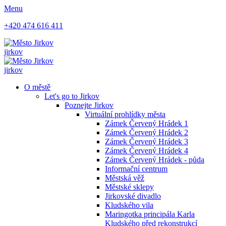
Menu
+420 474 616 411
jirkov
jirkov
O městě
Let's go to Jirkov
Poznejte Jirkov
Virtuální prohlídky města
Zámek Červený Hrádek 1
Zámek Červený Hrádek 2
Zámek Červený Hrádek 3
Zámek Červený Hrádek 4
Zámek Červený Hrádek - půda
Informační centrum
Městská věž
Městské sklepy
Jirkovské divadlo
Kludského vila
Maringotka principála Karla
Kludského před rekonstrukcí