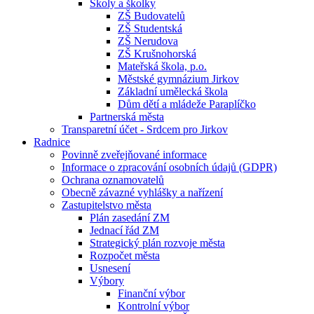
Školy a školky
ZŠ Budovatelů
ZŠ Studentská
ZŠ Nerudova
ZŠ Krušnohorská
Mateřská škola, p.o.
Městské gymnázium Jirkov
Základní umělecká škola
Dům dětí a mládeže Paraplíčko
Partnerská města
Transparetní účet - Srdcem pro Jirkov
Radnice
Povinně zveřejňované informace
Informace o zpracování osobních údajů (GDPR)
Ochrana oznamovatelů
Obecně závazné vyhlášky a nařízení
Zastupitelstvo města
Plán zasedání ZM
Jednací řád ZM
Strategický plán rozvoje města
Rozpočet města
Usnesení
Výbory
Finanční výbor
Kontrolní výbor