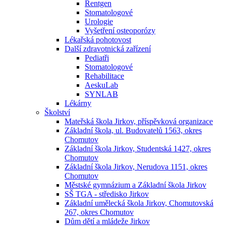
Rentgen
Stomatologové
Urologie
Vyšetření osteoporózy
Lékařská pohotovost
Další zdravotnická zařízení
Pediatři
Stomatologové
Rehabilitace
AeskuLab
SYNLAB
Lékárny
Školství
Mateřská škola Jirkov, příspěvková organizace
Základní škola, ul. Budovatelů 1563, okres
Chomutov
Základní škola Jirkov, Studentská 1427, okres
Chomutov
Základní škola Jirkov, Nerudova 1151, okres
Chomutov
Městské gymnázium a Základní škola Jirkov
SŠ TGA - středisko Jirkov
Základní umělecká škola Jirkov, Chomutovská
267, okres Chomutov
Dům dětí a mládeže Jirkov