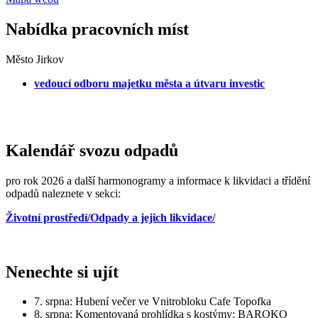
Nabídka pracovních míst
Město Jirkov
vedoucí odboru majetku města a útvaru investic
Kalendář svozu odpadů
pro rok 2026 a další harmonogramy a informace k likvidaci a třídění
odpadů naleznete v sekci:
Životní prostředí/Odpady a jejich likvidace/
Nenechte si ujít
7. srpna: Hubení večer ve Vnitrobloku Cafe Topofka
8. srpna: Komentovaná prohlídka s kostýmy: BAROKO