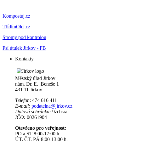
Kompostuj.cz
TřídímOlej.cz
Stromy pod kontrolou
Psí útulek Jirkov - FB
Kontakty
Městský úřad Jirkov
nám. Dr. E. Beneše 1
431 11 Jirkov
Telefon
: 474 616 411
E-mail:
podatelna@jirkov.cz
Datová schránka:
9zcbsra
IČO:
00261904
Otevřeno pro veřejnost:
PO a ST 8:00-17:00 h.
ÚT, ČT, PÁ 8:00-13:00 h.