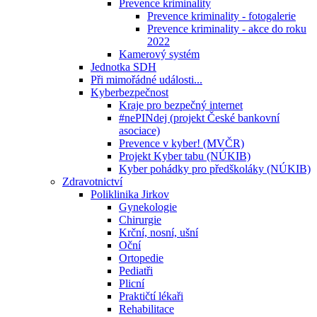
Prevence kriminality
Prevence kriminality - fotogalerie
Prevence kriminality - akce do roku
2022
Kamerový systém
Jednotka SDH
Při mimořádné události...
Kyberbezpečnost
Kraje pro bezpečný internet
#nePINdej (projekt České bankovní
asociace)
Prevence v kyber! (MVČR)
Projekt Kyber tabu (NÚKIB)
Kyber pohádky pro předškoláky (NÚKIB)
Zdravotnictví
Poliklinika Jirkov
Gynekologie
Chirurgie
Krční, nosní, ušní
Oční
Ortopedie
Pediatři
Plicní
Praktičtí lékaři
Rehabilitace