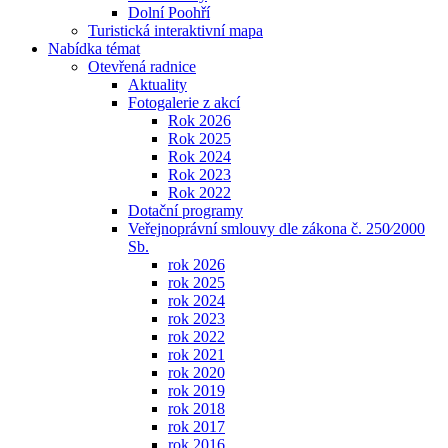
Dolní Poohří
Turistická interaktivní mapa
Nabídka témat
Otevřená radnice
Aktuality
Fotogalerie z akcí
Rok 2026
Rok 2025
Rok 2024
Rok 2023
Rok 2022
Dotační programy
Veřejnoprávní smlouvy dle zákona č. 250⁄2000
Sb.
rok 2026
rok 2025
rok 2024
rok 2023
rok 2022
rok 2021
rok 2020
rok 2019
rok 2018
rok 2017
rok 2016