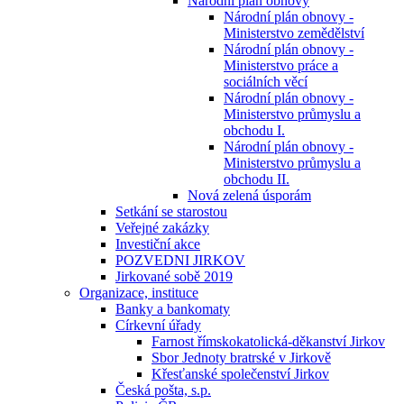
Národní plán obnovy
Národní plán obnovy -
Ministerstvo zemědělství
Národní plán obnovy -
Ministerstvo práce a
sociálních věcí
Národní plán obnovy -
Ministerstvo průmyslu a
obchodu I.
Národní plán obnovy -
Ministerstvo průmyslu a
obchodu II.
Nová zelená úsporám
Setkání se starostou
Veřejné zakázky
Investiční akce
POZVEDNI JIRKOV
Jirkované sobě 2019
Organizace, instituce
Banky a bankomaty
Církevní úřady
Farnost římskokatolická-děkanství Jirkov
Sbor Jednoty bratrské v Jirkově
Křesťanské společenství Jirkov
Česká pošta, s.p.