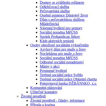
Domov se zvláštním režimem
Odlehčovací služba
Pečovatelská služba
Osobní asistence Důstojný život
Dům s pečovatelskou službou
Mládežnická
Nájemní bydlení pro seniory
Sociální poradna MěÚSS
Spolek Prohandicap Jirkov
Klub aktivních seniorů
Osoby ohrožené sociálním vyloučením
Azylový dům pro muže a ženy
Noclehárna pro muže a ženy
Sociální poradna MěÚSS
Odborné sociální poradenství
Mámy v akci
Prostupné bydlení
Terénní sociální práce Světlo
Terénní sociální práce Oblastní charita
Potravinová banka DŽBÁNSKO, z.s.
Komunitní plánování
Užitečné kontakty
Životní prostředí
Životní prostředí - články, informace
Příroda a krajina