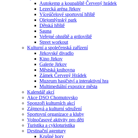
Autokemp a koupaliště Červený hrádek
Lezecká aréna Jirkov
Víceúčelové sportovní hřiště
Olejomlýnský park
Dětská hřiště
Sauna
Veřejné ohniště a griloviště
Street workout
Kulturní a společenská zařízení
Jirkovské divadlo
Kino Jirkov
Galerie Jirkov
Městská knihovna
Zámek Červený Hrádek
Muzeum hasičství a interaktivní hra
Multimediální expozice města
Kalendář akcí
Akce DSO Chomutovsko
Sponzoři kulturních akcí
Zájmová a kulturní sdružení
Sportovní organizace a kluby
Volnočasové aktivity pro děti
Turistika a cykloturistika
Destinační agentury
Krušné hory