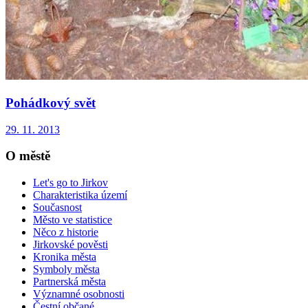
Pohádkový svět
29. 11. 2013
O městě
Let's go to Jirkov
Charakteristika území
Současnost
Město ve statistice
Něco z historie
Jirkovské pověsti
Kronika města
Symboly města
Partnerská města
Významné osobnosti
Čestní občané