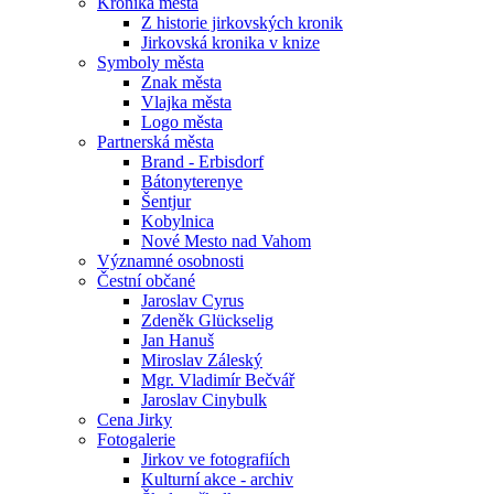
Kronika města
Z historie jirkovských kronik
Jirkovská kronika v knize
Symboly města
Znak města
Vlajka města
Logo města
Partnerská města
Brand - Erbisdorf
Bátonyterenye
Šentjur
Kobylnica
Nové Mesto nad Vahom
Významné osobnosti
Čestní občané
Jaroslav Cyrus
Zdeněk Glückselig
Jan Hanuš
Miroslav Záleský
Mgr. Vladimír Bečvář
Jaroslav Cinybulk
Cena Jirky
Fotogalerie
Jirkov ve fotografiích
Kulturní akce - archiv