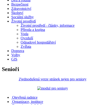
Děti a rodina
Bezpečnost
Zdravotnictví
Školství
Sociální služby
Životní prostředí
Životní prostředí - články, informace
Příroda a krajina
Voda
Ovzduší
Odpadové hospodářství
Zvířata
Doprava
Volby
GIS
Senioři
Zjednodušená verze stránek nejen pro seniory
Otevřená radnice
Organizace, instituce