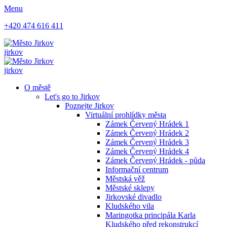
Menu
+420 474 616 411
jirkov
jirkov
O městě
Let's go to Jirkov
Poznejte Jirkov
Virtuální prohlídky města
Zámek Červený Hrádek 1
Zámek Červený Hrádek 2
Zámek Červený Hrádek 3
Zámek Červený Hrádek 4
Zámek Červený Hrádek - půda
Informační centrum
Městská věž
Městské sklepy
Jirkovské divadlo
Kludského vila
Maringotka principála Karla
Kludského před rekonstrukcí