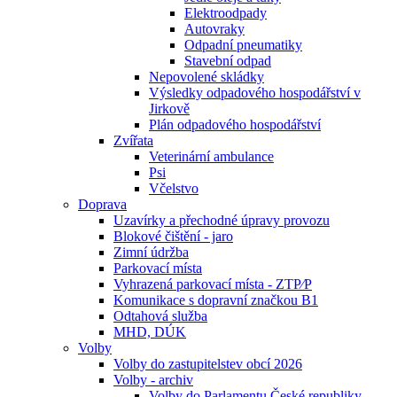
Elektroodpady
Autovraky
Odpadní pneumatiky
Stavební odpad
Nepovolené skládky
Výsledky odpadového hospodářství v
Jirkově
Plán odpadového hospodářství
Zvířata
Veterinární ambulance
Psi
Včelstvo
Doprava
Uzavírky a přechodné úpravy provozu
Blokové čištění - jaro
Zimní údržba
Parkovací místa
Vyhrazená parkovací místa - ZTP⁄P
Komunikace s dopravní značkou B1
Odtahová služba
MHD, DÚK
Volby
Volby do zastupitelstev obcí 2026
Volby - archiv
Volby do Parlamentu České republiky