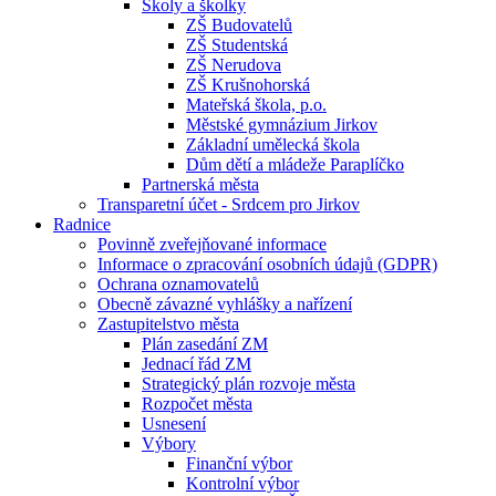
Školy a školky
ZŠ Budovatelů
ZŠ Studentská
ZŠ Nerudova
ZŠ Krušnohorská
Mateřská škola, p.o.
Městské gymnázium Jirkov
Základní umělecká škola
Dům dětí a mládeže Paraplíčko
Partnerská města
Transparetní účet - Srdcem pro Jirkov
Radnice
Povinně zveřejňované informace
Informace o zpracování osobních údajů (GDPR)
Ochrana oznamovatelů
Obecně závazné vyhlášky a nařízení
Zastupitelstvo města
Plán zasedání ZM
Jednací řád ZM
Strategický plán rozvoje města
Rozpočet města
Usnesení
Výbory
Finanční výbor
Kontrolní výbor