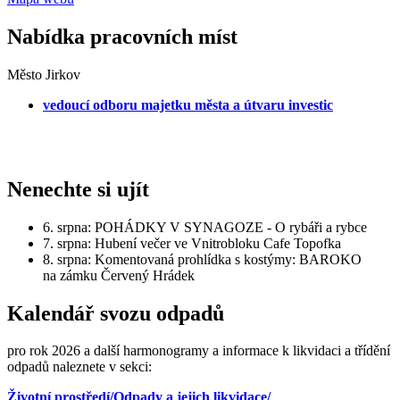
Nabídka pracovních míst
Město Jirkov
vedoucí odboru majetku města a útvaru investic
Nenechte si ujít
6. srpna: POHÁDKY V SYNAGOZE - O rybáři a rybce
7. srpna: Hubení večer ve Vnitrobloku Cafe Topofka
8. srpna: Komentovaná prohlídka s kostýmy: BAROKO
na zámku Červený Hrádek
Kalendář svozu odpadů
pro rok 2026 a další harmonogramy a informace k likvidaci a třídění
odpadů naleznete v sekci:
Životní prostředí/Odpady a jejich likvidace/