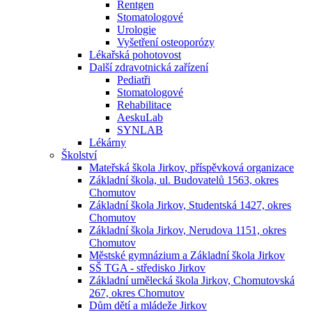
Rentgen
Stomatologové
Urologie
Vyšetření osteoporózy
Lékařská pohotovost
Další zdravotnická zařízení
Pediatři
Stomatologové
Rehabilitace
AeskuLab
SYNLAB
Lékárny
Školství
Mateřská škola Jirkov, příspěvková organizace
Základní škola, ul. Budovatelů 1563, okres
Chomutov
Základní škola Jirkov, Studentská 1427, okres
Chomutov
Základní škola Jirkov, Nerudova 1151, okres
Chomutov
Městské gymnázium a Základní škola Jirkov
SŠ TGA - středisko Jirkov
Základní umělecká škola Jirkov, Chomutovská
267, okres Chomutov
Dům dětí a mládeže Jirkov