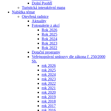
Dolní Poohří
Turistická interaktivní mapa
Nabídka témat
Otevřená radnice
Aktuality
Fotogalerie z akcí
Rok 2026
Rok 2025
Rok 2024
Rok 2023
Rok 2022
Dotační programy
Veřejnoprávní smlouvy dle zákona č. 250⁄2000
Sb.
rok 2026
rok 2025
rok 2024
rok 2023
rok 2022
rok 2021
rok 2020
rok 2019
rok 2018
rok 2017
rok 2016