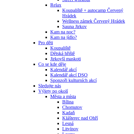
Relax
Koupaliště + autocamp Červený
Hrádek
Wellness zámek Červený Hrádek
Sauna Jirkov
Kam na noc?
Kam na jídlo?
Pro děti
Koupaliště
Dětská hřiště
Jirkovší maskoti
Co se kde děje
Kalendář akcí
Kalendář akcí DSO
Sponzoři kulturních akcí
Sledujte nás
Výlety po okolí
Města a místa
Bílina
Chomutov
Kadaň
Klášterec nad Ohří
Lesná
Litvínov