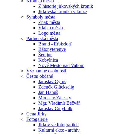
Kronika města
Z historie jirkovských kronik
Jirkovská kronika v knize
Symboly města
Znak města
Vlajka města
Logo města
Partnerská města
Brand - Erbisdorf
Bátonyterenye
Šentjur
Kobylnica
Nové Mesto nad Vahom
Významné osobnosti
Čestní občané
Jaroslav Cyrus
Zdeněk Glückselig
Jan Hanuš
Miroslav Záleský
Mgr. Vladimír Bečvář
Jaroslav Cinybulk
Cena Jirky
Fotogalerie
Jirkov ve fotografiích
Kulturní akce - archiv