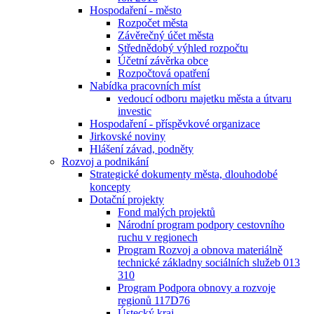
Hospodaření - město
Rozpočet města
Závěrečný účet města
Střednědobý výhled rozpočtu
Účetní závěrka obce
Rozpočtová opatření
Nabídka pracovních míst
vedoucí odboru majetku města a útvaru
investic
Hospodaření - příspěvkové organizace
Jirkovské noviny
Hlášení závad, podněty
Rozvoj a podnikání
Strategické dokumenty města, dlouhodobé
koncepty
Dotační projekty
Fond malých projektů
Národní program podpory cestovního
ruchu v regionech
Program Rozvoj a obnova materiálně
technické základny sociálních služeb 013
310
Program Podpora obnovy a rozvoje
regionů 117D76
Ústecký kraj