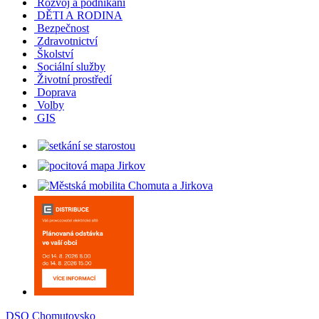
Rozvoj a podnikání
DĚTI A RODINA
Bezpečnost
Zdravotnictví
Školství
Sociální služby
Životní prostředí
Doprava
Volby
GIS
DSO Chomutovsko