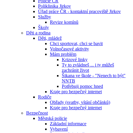
Policie ČR
Poliklinika Jirkov
Úřad práce ČR - kontaktní pracoviště Jirkov
Služby
Revize komínů
Školy
Děti a rodina
Děti, mládež
Chci sportovat, chci se bavit
Volnočasové aktivity
Mám problém
Krizové linky
Ty to zvládneš ... i ty můžeš
zachránit život
Šikana ve škole - "Nenech to být"
NNTB
Potřebuji pomoc hned
Kraje pro bezpečný internet
Rodiče
Obřady (svatby, vítání občánků)
Kraje pro bezpečný internet
Bezpečnost
Městská policie
Základní informace
Vybavení