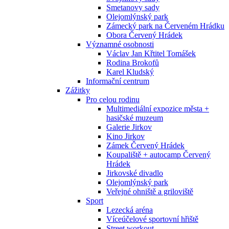
Smetanovy sady
Olejomlýnský park
Zámecký park na Červeném Hrádku
Obora Červený Hrádek
Významné osobnosti
Václav Jan Křtitel Tomášek
Rodina Brokofů
Karel Kludský
Informační centrum
Zážitky
Pro celou rodinu
Multimediální expozice města +
hasičské muzeum
Galerie Jirkov
Kino Jirkov
Zámek Červený Hrádek
Koupaliště + autocamp Červený
Hrádek
Jirkovské divadlo
Olejomlýnský park
Veřejné ohniště a griloviště
Sport
Lezecká aréna
Víceúčelové sportovní hřiště
Street workout