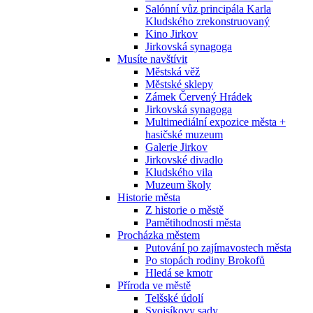
Salónní vůz principála Karla
Kludského zrekonstruovaný
Kino Jirkov
Jirkovská synagoga
Musíte navštívit
Městská věž
Městské sklepy
Zámek Červený Hrádek
Jirkovská synagoga
Multimediální expozice města +
hasičské muzeum
Galerie Jirkov
Jirkovské divadlo
Kludského vila
Muzeum školy
Historie města
Z historie o městě
Pamětihodnosti města
Procházka městem
Putování po zajímavostech města
Po stopách rodiny Brokofů
Hledá se kmotr
Příroda ve městě
Telšské údolí
Svojsíkovy sady