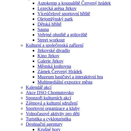
Autokemp a koupaliště Červený hrádek
Lezecká aréna Jirkov
Víceúčelové sportovní hřiště
Olejomlýnský park
Dětská hřiště
Sauna
Veřejné ohniště a griloviště
Street workout
Kulturní a společenská zařízení
Jirkovské divadlo
Kino Jirkov
Galerie Jirkov
Městská knihovna
Zámek Červený Hrádek
Muzeum hasičství a interaktivní hra
Multimediální expozice města
Kalendář akcí
Akce DSO Chomutovsko
Sponzoři kulturních akcí
Zájmová a kulturní sdružení
Sportovní organizace a kluby
Volnočasové aktivity pro děti
Turistika a cykloturistika
Destinační agentury
Krušné hory