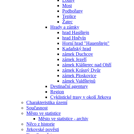
Louny
Most
Podbořany
Teplice
Žatec
Hrady a zámky
hrad Hasištejn
hrad Hněvín
Horní hrad "Hauenštejn"
Kadaňský hrad
zámek Duchcov
zámek Jezeří
zámek Klášterec nad Ohří
zámek Krásný Dvůr
zámek Ploskovice
zámek Valdštejnů
Destinační agentury
Region
Cyklistické trasy v okolí Jirkova
Charakteristika území
Současnost
Město ve statistice
Město ve statistice - archiv
Něco z historie
Jirkovské pověsti