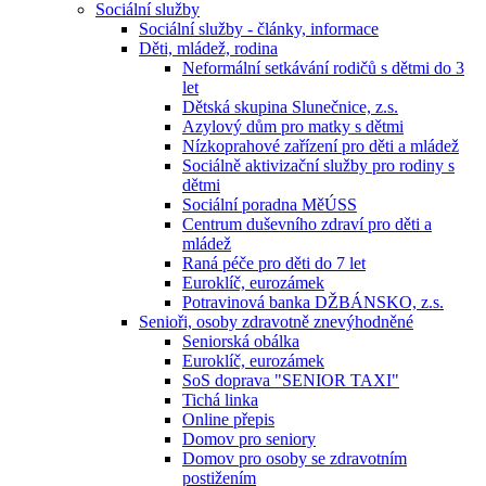
Sociální služby
Sociální služby - články, informace
Děti, mládež, rodina
Neformální setkávání rodičů s dětmi do 3
let
Dětská skupina Slunečnice, z.s.
Azylový dům pro matky s dětmi
Nízkoprahové zařízení pro děti a mládež
Sociálně aktivizační služby pro rodiny s
dětmi
Sociální poradna MěÚSS
Centrum duševního zdraví pro děti a
mládež
Raná péče pro děti do 7 let
Euroklíč, eurozámek
Potravinová banka DŽBÁNSKO, z.s.
Senioři, osoby zdravotně znevýhodněné
Seniorská obálka
Euroklíč, eurozámek
SoS doprava "SENIOR TAXI"
Tichá linka
Online přepis
Domov pro seniory
Domov pro osoby se zdravotním
postižením