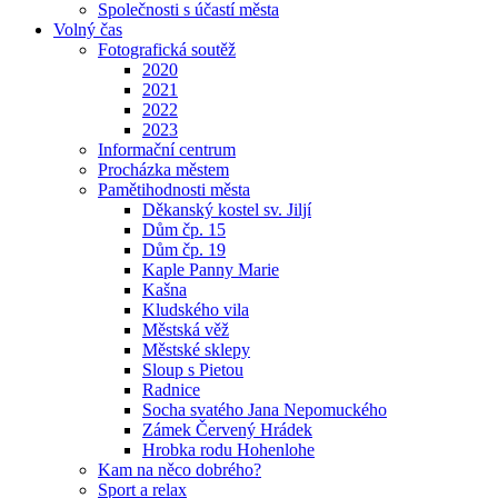
Společnosti s účastí města
Volný čas
Fotografická soutěž
2020
2021
2022
2023
Informační centrum
Procházka městem
Pamětihodnosti města
Děkanský kostel sv. Jiljí
Dům čp. 15
Dům čp. 19
Kaple Panny Marie
Kašna
Kludského vila
Městská věž
Městské sklepy
Sloup s Pietou
Radnice
Socha svatého Jana Nepomuckého
Zámek Červený Hrádek
Hrobka rodu Hohenlohe
Kam na něco dobrého?
Sport a relax