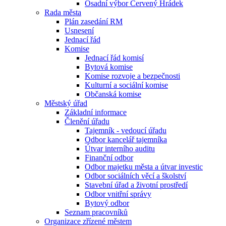
Osadní výbor Červený Hrádek
Rada města
Plán zasedání RM
Usnesení
Jednací řád
Komise
Jednací řád komisí
Bytová komise
Komise rozvoje a bezpečnosti
Kulturní a sociální komise
Občanská komise
Městský úřad
Základní informace
Členění úřadu
Tajemník - vedoucí úřadu
Odbor kancelář tajemníka
Útvar interního auditu
Finanční odbor
Odbor majetku města a útvar investic
Odbor sociálních věcí a školství
Stavební úřad a životní prostředí
Odbor vnitřní správy
Bytový odbor
Seznam pracovníků
Organizace zřízené městem