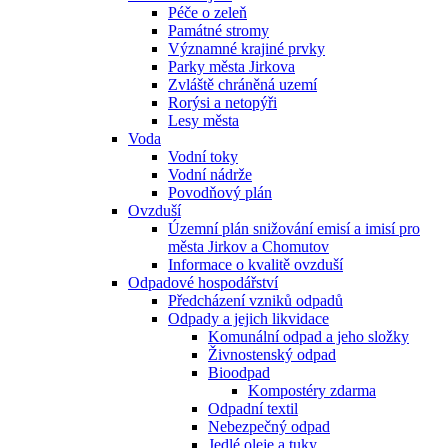
Péče o zeleň
Památné stromy
Významné krajiné prvky
Parky města Jirkova
Zvláště chráněná uzemí
Rorýsi a netopýři
Lesy města
Voda
Vodní toky
Vodní nádrže
Povodňový plán
Ovzduší
Územní plán snižování emisí a imisí pro
města Jirkov a Chomutov
Informace o kvalitě ovzduší
Odpadové hospodářství
Předcházení vzniků odpadů
Odpady a jejich likvidace
Komunální odpad a jeho složky
Živnostenský odpad
Bioodpad
Kompostéry zdarma
Odpadní textil
Nebezpečný odpad
Jedlé oleje a tuky