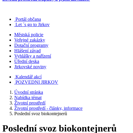
Portál občana
Let ´s go to Jirkov
Městská policie
Veřejné zakázky
Dotační programy
Hlášení závad
Vyhlášky a nařízení
Úřední deska
Jirkovské noviny
Kalendář akcí
POZVEDNI JIRKOV
Úvodní stránka
Nabídka témat
Životní prostředí
Životní prostředí - články, informace
Poslední svoz biokontejnerů
Poslední svoz biokontejnerů