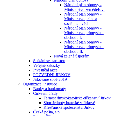
Národní plán obnovy
Národní plán obnovy -
Ministerstvo zemědělství
Národní plán obnovy -
Ministerstvo práce a
sociálních věcí
Národní plán obnovy -
Ministerstvo průmyslu a
obchodu I.
Národní plán obnovy -
Ministerstvo průmyslu a
obchodu II.
Nová zelená úsporám
Setkání se starostou
Veřejné zakázky
Investiční akce
POZVEDNI JIRKOV
Jirkované sobě 2019
Organizace, instituce
Banky a bankomaty
Církevní úřady
Farnost římskokatolická-děkanství Jirkov
Sbor Jednoty bratrské v Jirkově
Křesťanské společenství Jirkov
Česká pošta, s.p.