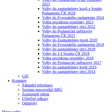
2025
Volby do zastupitelstev krajů a Senátu
Parlamentu ČR 2024
Volby do Evropského parlamentu 2024
Volba prezidenta republiky 2023
Volby do zastupitelstev obcí 2022
Volby do Poslanecké sněmovny
Parlamentu ČR 2021
Volby do Zastupitelstev krajů 2020
Volby do Evropského parlamentu 2019
Volby do zastupitelstev obcí 2018
Volby do 1⁄3 Senátu ČR 2018
Volba prezidenta republiky 2018
Volby do Poslanecké sněmovny 2017
Volby do zastupitelstev krajů 2016
Volby do zastupitelstev obcí 2014
GIS
Kontakty
Základní informace
Seznam pracovníků MěÚ
Zastupitelé města
Užitečné odkazy
Odstávky
Mapa webu