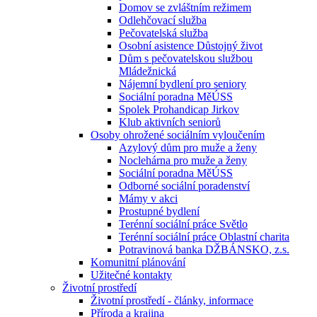
Domov se zvláštním režimem
Odlehčovací služba
Pečovatelská služba
Osobní asistence Důstojný život
Dům s pečovatelskou službou
Mládežnická
Nájemní bydlení pro seniory
Sociální poradna MěÚSS
Spolek Prohandicap Jirkov
Klub aktivních seniorů
Osoby ohrožené sociálním vyloučením
Azylový dům pro muže a ženy
Noclehárna pro muže a ženy
Sociální poradna MěÚSS
Odborné sociální poradenství
Mámy v akci
Prostupné bydlení
Terénní sociální práce Světlo
Terénní sociální práce Oblastní charita
Potravinová banka DŽBÁNSKO, z.s.
Komunitní plánování
Užitečné kontakty
Životní prostředí
Životní prostředí - články, informace
Příroda a krajina