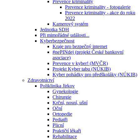
Prevence kriminality
Prevence kriminality - fotogalerie
Prevence kriminality - akce do roku
2022
Kamerový systém
Jednotka SDH
Při mimořádné události...
Kyberbezpečnost
Kraje pro bezpečný internet
#nePINdej (projekt České bankovní
asociace)
Prevence v kyber! (MVČR)
Projekt Kyber tabu (NÚKIB)
Kyber pohádky pro předškoláky (NÚKIB)
Zdravotnictví
Poliklinika Jirkov
Gynekologie
Chirurgie
Krční, nosní, ušní
Oční
Ortopedie
Pediatři
Plicní
Praktičtí lékaři
Rehabilitace