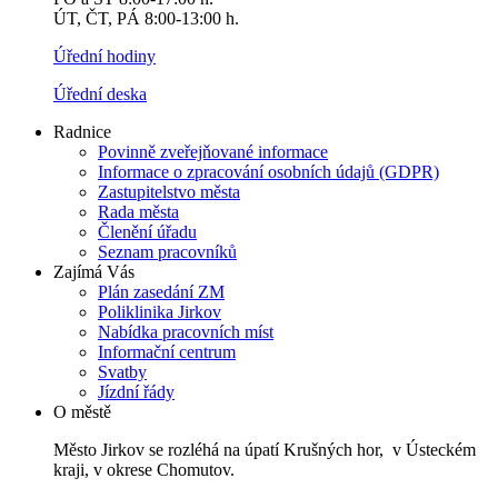
ÚT, ČT, PÁ 8:00-13:00 h.
Úřední hodiny
Úřední deska
Radnice
Povinně zveřejňované informace
Informace o zpracování osobních údajů (GDPR)
Zastupitelstvo města
Rada města
Členění úřadu
Seznam pracovníků
Zajímá Vás
Plán zasedání ZM
Poliklinika Jirkov
Nabídka pracovních míst
Informační centrum
Svatby
Jízdní řády
O městě
Město Jirkov se rozléhá na úpatí Krušných hor, v Ústeckém
kraji, v okrese Chomutov.