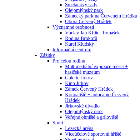
Smetanovy sady
Olejomlýnský park
Zámecký park na Červeném Hrádku
Obora Červený Hrádek
Významné osobnosti
Václav Jan Křtitel Tomášek
Rodina Brokofů
Karel Kludský
Informační centrum
Zážitky
Pro celou rodinu
Multimediální expozice města +
hasičské muzeum
Galerie Jirkov
Kino Jirkov
Zámek Červený Hrádek
Koupaliště + autocamp Červený
Hrádek
Jirkovské divadlo
Olejomlýnský park
Veřejné ohniště a griloviště
Sport
Lezecká aréna
Víceúčelové sportovní hřiště
Street workout