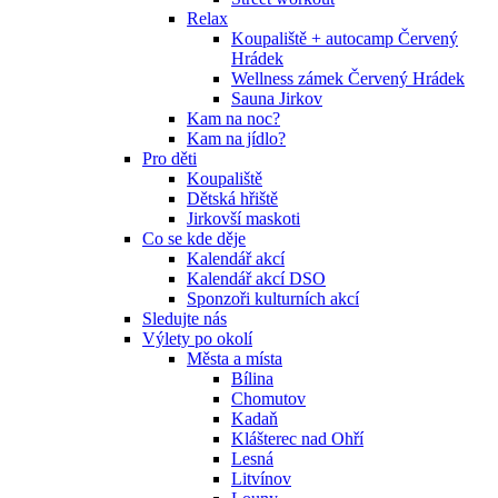
Relax
Koupaliště + autocamp Červený
Hrádek
Wellness zámek Červený Hrádek
Sauna Jirkov
Kam na noc?
Kam na jídlo?
Pro děti
Koupaliště
Dětská hřiště
Jirkovší maskoti
Co se kde děje
Kalendář akcí
Kalendář akcí DSO
Sponzoři kulturních akcí
Sledujte nás
Výlety po okolí
Města a místa
Bílina
Chomutov
Kadaň
Klášterec nad Ohří
Lesná
Litvínov