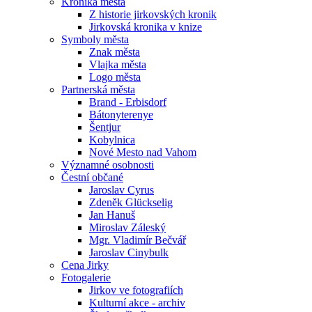
Kronika města
Z historie jirkovských kronik
Jirkovská kronika v knize
Symboly města
Znak města
Vlajka města
Logo města
Partnerská města
Brand - Erbisdorf
Bátonyterenye
Šentjur
Kobylnica
Nové Mesto nad Vahom
Významné osobnosti
Čestní občané
Jaroslav Cyrus
Zdeněk Glückselig
Jan Hanuš
Miroslav Záleský
Mgr. Vladimír Bečvář
Jaroslav Cinybulk
Cena Jirky
Fotogalerie
Jirkov ve fotografiích
Kulturní akce - archiv