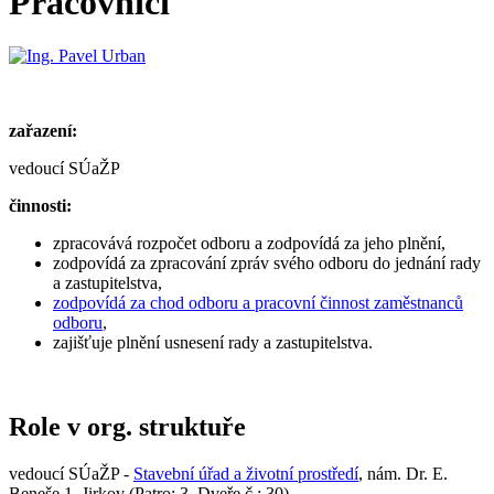
Pracovníci
zařazení:
vedoucí SÚaŽP
činnosti:
zpracovává rozpočet odboru a zodpovídá za jeho plnění,
zodpovídá za zpracování zpráv svého odboru do jednání rady
a zastupitelstva,
zodpovídá za chod odboru a pracovní činnost zaměstnanců
odboru
,
zajišťuje plnění usnesení rady a zastupitelstva.
Role v org. struktuře
vedoucí SÚaŽP -
Stavební úřad a životní prostředí
, nám. Dr. E.
Beneše 1, Jirkov (Patro: 3, Dveře č.: 30)