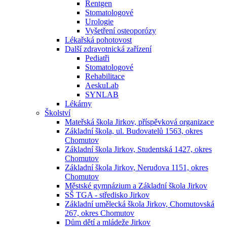
Rentgen
Stomatologové
Urologie
Vyšetření osteoporózy
Lékařská pohotovost
Další zdravotnická zařízení
Pediatři
Stomatologové
Rehabilitace
AeskuLab
SYNLAB
Lékárny
Školství
Mateřská škola Jirkov, příspěvková organizace
Základní škola, ul. Budovatelů 1563, okres
Chomutov
Základní škola Jirkov, Studentská 1427, okres
Chomutov
Základní škola Jirkov, Nerudova 1151, okres
Chomutov
Městské gymnázium a Základní škola Jirkov
SŠ TGA - středisko Jirkov
Základní umělecká škola Jirkov, Chomutovská
267, okres Chomutov
Dům dětí a mládeže Jirkov