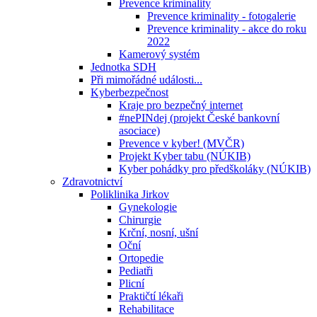
Prevence kriminality
Prevence kriminality - fotogalerie
Prevence kriminality - akce do roku
2022
Kamerový systém
Jednotka SDH
Při mimořádné události...
Kyberbezpečnost
Kraje pro bezpečný internet
#nePINdej (projekt České bankovní
asociace)
Prevence v kyber! (MVČR)
Projekt Kyber tabu (NÚKIB)
Kyber pohádky pro předškoláky (NÚKIB)
Zdravotnictví
Poliklinika Jirkov
Gynekologie
Chirurgie
Krční, nosní, ušní
Oční
Ortopedie
Pediatři
Plicní
Praktičtí lékaři
Rehabilitace