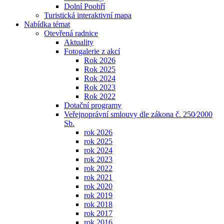
Dolní Poohří
Turistická interaktivní mapa
Nabídka témat
Otevřená radnice
Aktuality
Fotogalerie z akcí
Rok 2026
Rok 2025
Rok 2024
Rok 2023
Rok 2022
Dotační programy
Veřejnoprávní smlouvy dle zákona č. 250⁄2000
Sb.
rok 2026
rok 2025
rok 2024
rok 2023
rok 2022
rok 2021
rok 2020
rok 2019
rok 2018
rok 2017
rok 2016