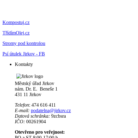
Kompostuj.cz
TřídímOlej.cz
Stromy pod kontrolou
Psí útulek Jirkov - FB
Kontakty
Městský úřad Jirkov
nám. Dr. E. Beneše 1
431 11 Jirkov
Telefon
: 474 616 411
E-mail:
podatelna@jirkov.cz
Datová schránka:
9zcbsra
IČO:
00261904
Otevřeno pro veřejnost:
PO a ST 8:00-17:00 h.