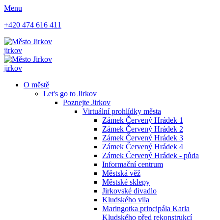
Menu
+420 474 616 411
jirkov
jirkov
O městě
Let's go to Jirkov
Poznejte Jirkov
Virtuální prohlídky města
Zámek Červený Hrádek 1
Zámek Červený Hrádek 2
Zámek Červený Hrádek 3
Zámek Červený Hrádek 4
Zámek Červený Hrádek - půda
Informační centrum
Městská věž
Městské sklepy
Jirkovské divadlo
Kludského vila
Maringotka principála Karla
Kludského před rekonstrukcí