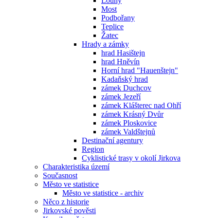
Louny
Most
Podbořany
Teplice
Žatec
Hrady a zámky
hrad Hasištejn
hrad Hněvín
Horní hrad "Hauenštejn"
Kadaňský hrad
zámek Duchcov
zámek Jezeří
zámek Klášterec nad Ohří
zámek Krásný Dvůr
zámek Ploskovice
zámek Valdštejnů
Destinační agentury
Region
Cyklistické trasy v okolí Jirkova
Charakteristika území
Současnost
Město ve statistice
Město ve statistice - archiv
Něco z historie
Jirkovské pověsti