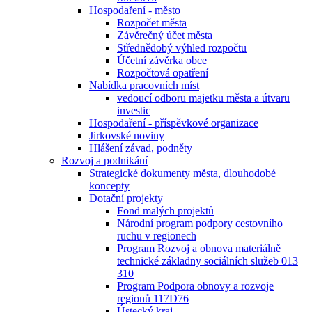
Hospodaření - město
Rozpočet města
Závěrečný účet města
Střednědobý výhled rozpočtu
Účetní závěrka obce
Rozpočtová opatření
Nabídka pracovních míst
vedoucí odboru majetku města a útvaru
investic
Hospodaření - příspěvkové organizace
Jirkovské noviny
Hlášení závad, podněty
Rozvoj a podnikání
Strategické dokumenty města, dlouhodobé
koncepty
Dotační projekty
Fond malých projektů
Národní program podpory cestovního
ruchu v regionech
Program Rozvoj a obnova materiálně
technické základny sociálních služeb 013
310
Program Podpora obnovy a rozvoje
regionů 117D76
Ústecký kraj