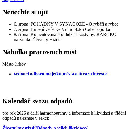
Nenechte si ujít
6. srpna: POHÁDKY V SYNAGOZE - O rybáři a rybce
7. srpna: Hubení večer ve Vnitrobloku Cafe Topofka
8. srpna: Komentovaná prohlídka s kostýmy: BAROKO
na zámku Červený Hrádek
Nabídka pracovních míst
Město Jirkov
vedoucí odboru majetku města a útvaru investic
Kalendář svozu odpadů
pro rok 2026 a další harmonogramy a informace k likvidaci a třídění
odpadů naleznete v sekci:
Životní prostředí/Odpady a jejich likvidace/