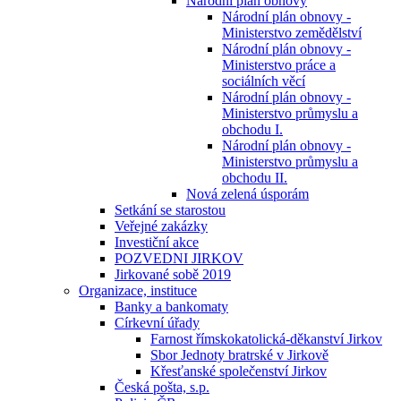
Národní plán obnovy
Národní plán obnovy -
Ministerstvo zemědělství
Národní plán obnovy -
Ministerstvo práce a
sociálních věcí
Národní plán obnovy -
Ministerstvo průmyslu a
obchodu I.
Národní plán obnovy -
Ministerstvo průmyslu a
obchodu II.
Nová zelená úsporám
Setkání se starostou
Veřejné zakázky
Investiční akce
POZVEDNI JIRKOV
Jirkované sobě 2019
Organizace, instituce
Banky a bankomaty
Církevní úřady
Farnost římskokatolická-děkanství Jirkov
Sbor Jednoty bratrské v Jirkově
Křesťanské společenství Jirkov
Česká pošta, s.p.