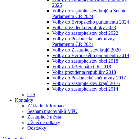
2025
Volby do zastupitelstev krajů a Senátu
Parlamentu ČR 2024
Volby do Evropského parlamentu 2024
Volba prezidenta republiky 2023
Volby do zastupitelstev obcí 2022
Volby do Poslanecké sněmovny
Parlamentu ČR 2021
Volby do Zastupitelstev krajů 2020
Volby do Evropského parlamentu 2019
Volby do zastupitelstev obcí 2018
Volby do 1⁄3 Senátu ČR 2018
Volba prezidenta republiky 2018
Volby do Poslanecké sněmovny 2017
Volby do zastupitelstev krajů 2016
Volby do zastupitelstev obcí 2014
GIS
Kontakty
Základní informace
Seznam pracovníků MěÚ
Zastupitelé města
Užitečné odkazy
Odstávky
Mapa webu