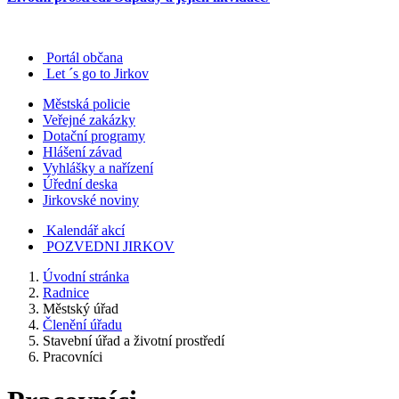
Portál občana
Let ´s go to Jirkov
Městská policie
Veřejné zakázky
Dotační programy
Hlášení závad
Vyhlášky a nařízení
Úřední deska
Jirkovské noviny
Kalendář akcí
POZVEDNI JIRKOV
Úvodní stránka
Radnice
Městský úřad
Členění úřadu
Stavební úřad a životní prostředí
Pracovníci