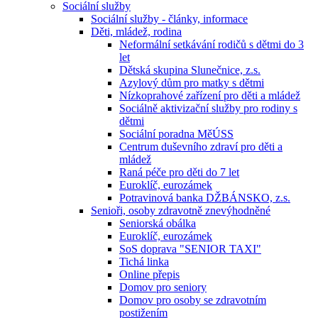
Sociální služby
Sociální služby - články, informace
Děti, mládež, rodina
Neformální setkávání rodičů s dětmi do 3
let
Dětská skupina Slunečnice, z.s.
Azylový dům pro matky s dětmi
Nízkoprahové zařízení pro děti a mládež
Sociálně aktivizační služby pro rodiny s
dětmi
Sociální poradna MěÚSS
Centrum duševního zdraví pro děti a
mládež
Raná péče pro děti do 7 let
Euroklíč, eurozámek
Potravinová banka DŽBÁNSKO, z.s.
Senioři, osoby zdravotně znevýhodněné
Seniorská obálka
Euroklíč, eurozámek
SoS doprava "SENIOR TAXI"
Tichá linka
Online přepis
Domov pro seniory
Domov pro osoby se zdravotním
postižením