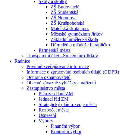
Školy a školky
ZŠ Budovatelů
ZŠ Studentská
ZŠ Nerudova
ZŠ Krušnohorská
Mateřská škola, p.o.
Městské gymnázium Jirkov
Základní umělecká škola
Dům dětí a mládeže Paraplíčko
Partnerská města
Transparetní účet - Srdcem pro Jirkov
Radnice
Povinně zveřejňované informace
Informace o zpracování osobních údajů (GDPR)
Ochrana oznamovatelů
Obecně závazné vyhlášky a nařízení
Zastupitelstvo města
Plán zasedání ZM
Jednací řád ZM
Strategický plán rozvoje města
Rozpočet města
Usnesení
Výbory
Finanční výbor
Kontrolní výbor