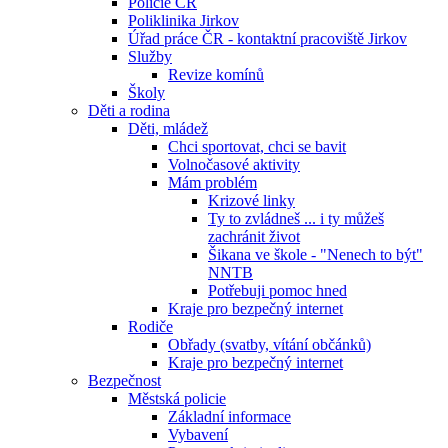
Policie ČR
Poliklinika Jirkov
Úřad práce ČR - kontaktní pracoviště Jirkov
Služby
Revize komínů
Školy
Děti a rodina
Děti, mládež
Chci sportovat, chci se bavit
Volnočasové aktivity
Mám problém
Krizové linky
Ty to zvládneš ... i ty můžeš
zachránit život
Šikana ve škole - "Nenech to být"
NNTB
Potřebuji pomoc hned
Kraje pro bezpečný internet
Rodiče
Obřady (svatby, vítání občánků)
Kraje pro bezpečný internet
Bezpečnost
Městská policie
Základní informace
Vybavení