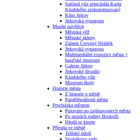
Salónní vůz principála Karla
Kludského zrekonstruovaný
Kino Jirkov
Jirkovská synagoga
Musíte navštívit
Městská věž
Městské sklepy
Zámek Červený Hrádek
Jirkovská synagoga
Multimediální expozice města +
hasičské muzeum
Galerie Jirkov
Jirkovské divadlo
Kludského vila
Muzeum školy
Historie města
Z historie o městě
Pamětihodnosti města
Procházka městem
Putování po zajímavostech města
Po stopách rodiny Brokofů
Hledá se kmotr
Příroda ve městě
Telšské údolí
Svojsíkovy sady