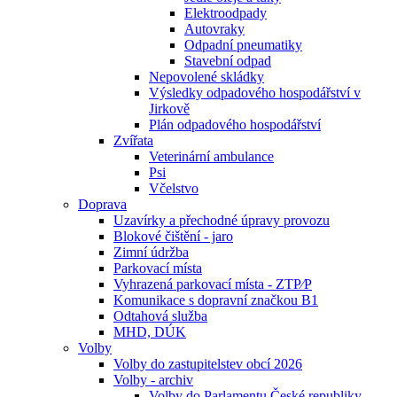
Elektroodpady
Autovraky
Odpadní pneumatiky
Stavební odpad
Nepovolené skládky
Výsledky odpadového hospodářství v
Jirkově
Plán odpadového hospodářství
Zvířata
Veterinární ambulance
Psi
Včelstvo
Doprava
Uzavírky a přechodné úpravy provozu
Blokové čištění - jaro
Zimní údržba
Parkovací místa
Vyhrazená parkovací místa - ZTP⁄P
Komunikace s dopravní značkou B1
Odtahová služba
MHD, DÚK
Volby
Volby do zastupitelstev obcí 2026
Volby - archiv
Volby do Parlamentu České republiky