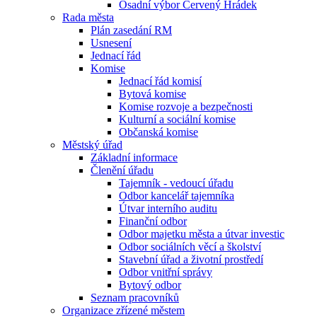
Osadní výbor Červený Hrádek
Rada města
Plán zasedání RM
Usnesení
Jednací řád
Komise
Jednací řád komisí
Bytová komise
Komise rozvoje a bezpečnosti
Kulturní a sociální komise
Občanská komise
Městský úřad
Základní informace
Členění úřadu
Tajemník - vedoucí úřadu
Odbor kancelář tajemníka
Útvar interního auditu
Finanční odbor
Odbor majetku města a útvar investic
Odbor sociálních věcí a školství
Stavební úřad a životní prostředí
Odbor vnitřní správy
Bytový odbor
Seznam pracovníků
Organizace zřízené městem