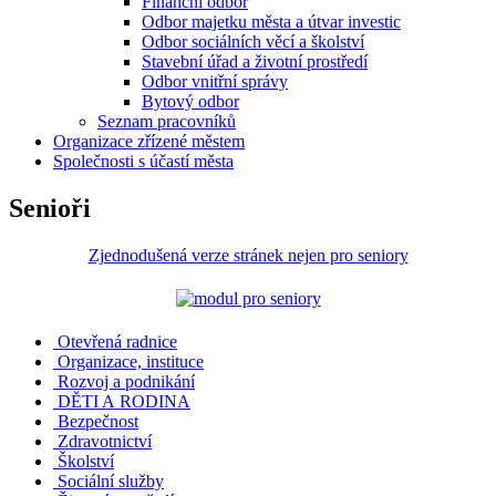
Finanční odbor
Odbor majetku města a útvar investic
Odbor sociálních věcí a školství
Stavební úřad a životní prostředí
Odbor vnitřní správy
Bytový odbor
Seznam pracovníků
Organizace zřízené městem
Společnosti s účastí města
Senioři
Zjednodušená verze stránek nejen pro seniory
Otevřená radnice
Organizace, instituce
Rozvoj a podnikání
DĚTI A RODINA
Bezpečnost
Zdravotnictví
Školství
Sociální služby