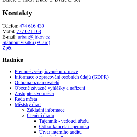
Kontakty
Telefon:
474 616 430
Mobil:
777 021 163
E-mail:
urban@jirkov.cz
Stáhnout vizitku (vCard)
Zpět
Radnice
Povinně zveřejňované informace
Informace o zpracování osobních údajů (GDPR)
Ochrana oznamovatelů
Obecně závazné vyhlášky a nařízení
Zastupitelstvo města
Rada města
Městský úřad
Základní informace
Členění úřadu
Tajemník - vedoucí úřadu
Odbor kancelář tajemníka
Útvar interního auditu