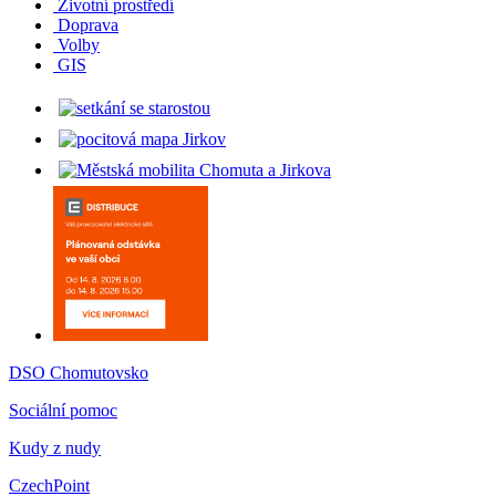
Životní prostředí
Doprava
Volby
GIS
DSO Chomutovsko
Sociální pomoc
Kudy z nudy
CzechPoint