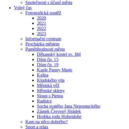
Společnosti s účastí města
Volný čas
Fotografická soutěž
2020
2021
2022
2023
Informační centrum
Procházka městem
Pamětihodnosti města
Děkanský kostel sv. Jiljí
Dům čp. 15
Dům čp. 19
Kaple Panny Marie
Kašna
Kludského vila
Městská věž
Městské sklepy
Sloup s Pietou
Radnice
Socha svatého Jana Nepomuckého
Zámek Červený Hrádek
Hrobka rodu Hohenlohe
Kam na něco dobrého?
Sport a relax