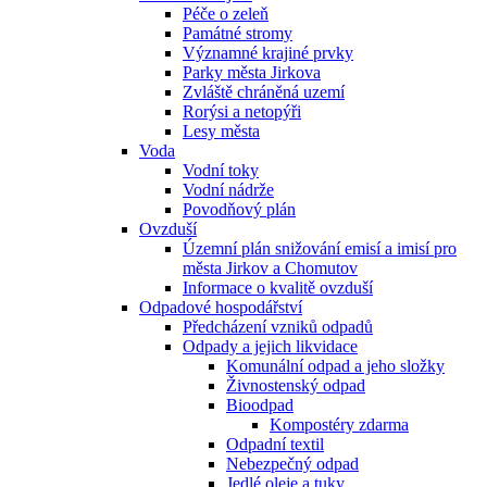
Péče o zeleň
Památné stromy
Významné krajiné prvky
Parky města Jirkova
Zvláště chráněná uzemí
Rorýsi a netopýři
Lesy města
Voda
Vodní toky
Vodní nádrže
Povodňový plán
Ovzduší
Územní plán snižování emisí a imisí pro
města Jirkov a Chomutov
Informace o kvalitě ovzduší
Odpadové hospodářství
Předcházení vzniků odpadů
Odpady a jejich likvidace
Komunální odpad a jeho složky
Živnostenský odpad
Bioodpad
Kompostéry zdarma
Odpadní textil
Nebezpečný odpad
Jedlé oleje a tuky