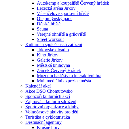
Autokemp a koupaliště Červený hrádek
Lezecká aréna Jirkov
Víceúčelové sportovní hřiště
Olejomlýnský park
Dětská hřiště
Sauna
Veřejné ohniště a griloviště
Street workout
Kulturní a společenská zařízení
Jirkovské divadlo
Kino Jirkov
Galerie Jirkov
Městská knihovna
Zámek Červený Hrádek
Muzeum hasičství a interaktivní hra
Multimediální expozice města
Kalendář akcí
Akce DSO Chomutovsko
Sponzoři kulturních akcí
Zájmová a kulturní sdružení
Sportovní organizace a kluby
Volnočasové aktivity pro děti
Turistika a cykloturistika
Destinační agentury
Krušné hory