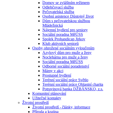
Domov se zvláštním režimem
Odlehčovací služba
Pečovatelská služba
Osobní asistence Důstojný život
Dům s pečovatelskou službou
Mládežnická
Nájemní bydlení pro seniory
Sociální poradna MěÚSS
Spolek Prohandicap Jirkov
Klub aktivních seniorů
Osoby ohrožené sociálním vyloučením
Azylový dům pro muže a ženy
Noclehárna pro muže a ženy
Sociální poradna MěÚSS
Odborné sociální poradenství
Mámy v akci
Prostupné bydlení
Terénní sociální práce Světlo
Terénní sociální práce Oblastní charita
Potravinová banka DŽBÁNSKO, z.s.
Komunitní plánování
Užitečné kontakty
Životní prostředí
Životní prostředí - články, informace
Příroda a krajina