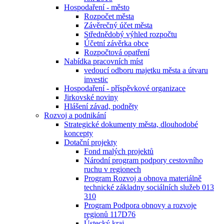
Hospodaření - město
Rozpočet města
Závěrečný účet města
Střednědobý výhled rozpočtu
Účetní závěrka obce
Rozpočtová opatření
Nabídka pracovních míst
vedoucí odboru majetku města a útvaru
investic
Hospodaření - příspěvkové organizace
Jirkovské noviny
Hlášení závad, podněty
Rozvoj a podnikání
Strategické dokumenty města, dlouhodobé
koncepty
Dotační projekty
Fond malých projektů
Národní program podpory cestovního
ruchu v regionech
Program Rozvoj a obnova materiálně
technické základny sociálních služeb 013
310
Program Podpora obnovy a rozvoje
regionů 117D76
Ústecký kraj