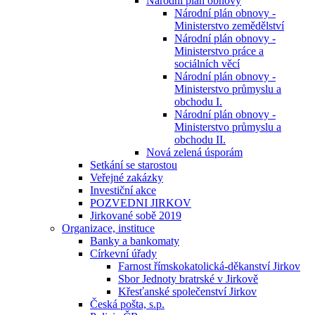
Národní plán obnovy
Národní plán obnovy -
Ministerstvo zemědělství
Národní plán obnovy -
Ministerstvo práce a
sociálních věcí
Národní plán obnovy -
Ministerstvo průmyslu a
obchodu I.
Národní plán obnovy -
Ministerstvo průmyslu a
obchodu II.
Nová zelená úsporám
Setkání se starostou
Veřejné zakázky
Investiční akce
POZVEDNI JIRKOV
Jirkované sobě 2019
Organizace, instituce
Banky a bankomaty
Církevní úřady
Farnost římskokatolická-děkanství Jirkov
Sbor Jednoty bratrské v Jirkově
Křesťanské společenství Jirkov
Česká pošta, s.p.