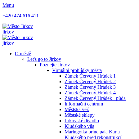
Menu
+420 474 616 411
jirkov
jirkov
O městě
Let's go to Jirkov
Poznejte Jirkov
Virtuální prohlídky města
Zámek Červený Hrádek 1
Zámek Červený Hrádek 2
Zámek Červený Hrádek 3
Zámek Červený Hrádek 4
Zámek Červený Hrádek - půda
Informační centrum
Městská věž
Městské sklepy
Jirkovské divadlo
Kludského vila
Maringotka principála Karla
Kludského před rekonstrukcí