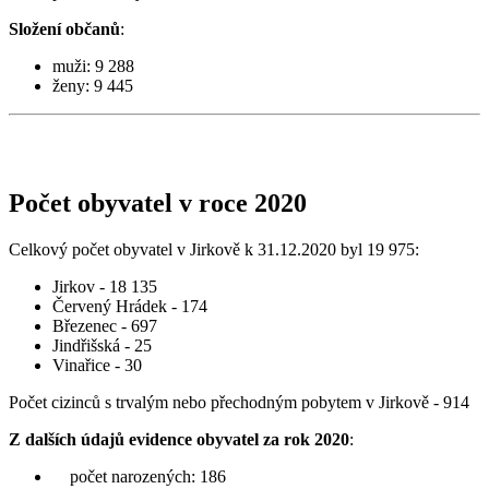
Složení občanů
:
muži: 9 288
ženy: 9 445
Počet obyvatel v roce 2020
Celkový počet obyvatel v Jirkově k 31.12.2020 byl 19 975:
Jirkov - 18 135
Červený Hrádek - 174
Březenec - 697
Jindřišská - 25
Vinařice - 30
Počet cizinců s trvalým nebo přechodným pobytem v Jirkově - 914
Z dalších údajů evidence obyvatel za rok 2020
:
počet narozených: 186