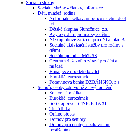
Sociální služby
Sociální služby - články, informace
Děti, mládež, rodina
Neformální setkávání rodičů s dětmi do 3
let
Dětská skupina Slunečnice, z.s.
Azylový dům pro matky s dětmi
Nízkoprahové zařízení pro děti a mládež
Sociálně aktivizační služby pro rodiny s
dětmi
Sociální poradna MěÚSS
Centrum duševního zdraví pro děti a
mládež
Raná péče pro děti do 7 let
Euroklíč, eurozámek
Potravinová banka DŽBÁNSKO, z.s.
Senioři, osoby zdravotně znevýhodněné
Seniorská obálka
Euroklíč, eurozámek
SoS doprava "SENIOR TAXI"
Tichá linka
Online přepis
Domov pro seniory
Domov pro osoby se zdravotním
postižením