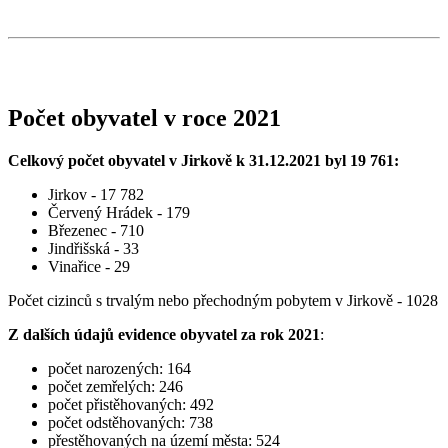
Počet obyvatel v roce 2021
Celkový počet obyvatel v Jirkově k 31.12.2021 byl 19 761:
Jirkov - 17 782
Červený Hrádek - 179
Březenec - 710
Jindřišská - 33
Vinařice - 29
Počet cizinců s trvalým nebo přechodným pobytem v Jirkově - 1028
Z dalších údajů evidence obyvatel za rok 2021
:
počet narozených: 164
počet zemřelých: 246
počet přistěhovaných: 492
počet odstěhovaných: 738
přestěhovaných na území města: 524