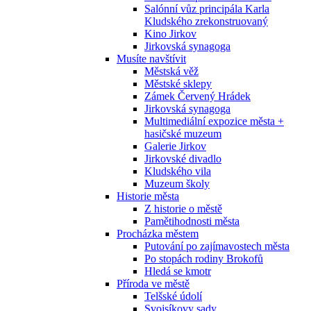
Salónní vůz principála Karla
Kludského zrekonstruovaný
Kino Jirkov
Jirkovská synagoga
Musíte navštívit
Městská věž
Městské sklepy
Zámek Červený Hrádek
Jirkovská synagoga
Multimediální expozice města +
hasičské muzeum
Galerie Jirkov
Jirkovské divadlo
Kludského vila
Muzeum školy
Historie města
Z historie o městě
Pamětihodnosti města
Procházka městem
Putování po zajímavostech města
Po stopách rodiny Brokofů
Hledá se kmotr
Příroda ve městě
Telšské údolí
Svojsíkovy sady