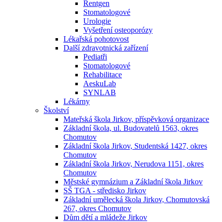
Rentgen
Stomatologové
Urologie
Vyšetření osteoporózy
Lékařská pohotovost
Další zdravotnická zařízení
Pediatři
Stomatologové
Rehabilitace
AeskuLab
SYNLAB
Lékárny
Školství
Mateřská škola Jirkov, příspěvková organizace
Základní škola, ul. Budovatelů 1563, okres
Chomutov
Základní škola Jirkov, Studentská 1427, okres
Chomutov
Základní škola Jirkov, Nerudova 1151, okres
Chomutov
Městské gymnázium a Základní škola Jirkov
SŠ TGA - středisko Jirkov
Základní umělecká škola Jirkov, Chomutovská
267, okres Chomutov
Dům dětí a mládeže Jirkov