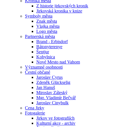
Kronika města
Z historie jirkovských kronik
Jirkovská kronika v knize
Symboly města
Znak města
Vlajka města
Logo města
Partnerská města
Brand - Erbisdorf
Bátonyterenye
Šentjur
Kobylnica
Nové Mesto nad Vahom
Významné osobnosti
Čestní občané
Jaroslav Cyrus
Zdeněk Glückselig
Jan Hanuš
Miroslav Záleský
Mgr. Vladimír Bečvář
Jaroslav Cinybulk
Cena Jirky
Fotogalerie
Jirkov ve fotografiích
Kulturní akce - archiv