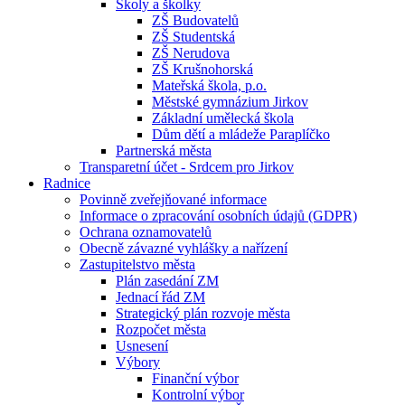
Školy a školky
ZŠ Budovatelů
ZŠ Studentská
ZŠ Nerudova
ZŠ Krušnohorská
Mateřská škola, p.o.
Městské gymnázium Jirkov
Základní umělecká škola
Dům dětí a mládeže Paraplíčko
Partnerská města
Transparetní účet - Srdcem pro Jirkov
Radnice
Povinně zveřejňované informace
Informace o zpracování osobních údajů (GDPR)
Ochrana oznamovatelů
Obecně závazné vyhlášky a nařízení
Zastupitelstvo města
Plán zasedání ZM
Jednací řád ZM
Strategický plán rozvoje města
Rozpočet města
Usnesení
Výbory
Finanční výbor
Kontrolní výbor