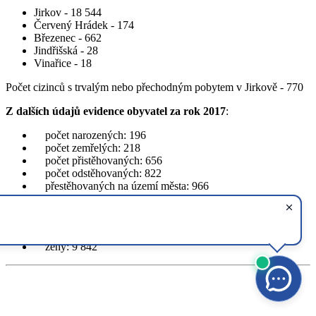
Jirkov - 18 544
Červený Hrádek - 174
Březenec - 662
Jindřišská - 28
Vinařice - 18
Počet cizinců s trvalým nebo přechodným pobytem v Jirkově - 770
Z dalších údajů evidence obyvatel za rok 2017
:
počet narozených: 196
počet zemřelých: 218
počet přistěhovaných: 656
počet odstěhovaných: 822
přestěhovaných na území města: 966
Složení občanů
:
muži: 9 584
ženy: 9 842