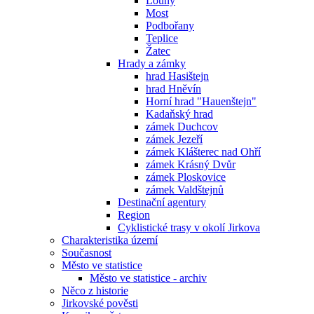
Louny
Most
Podbořany
Teplice
Žatec
Hrady a zámky
hrad Hasištejn
hrad Hněvín
Horní hrad "Hauenštejn"
Kadaňský hrad
zámek Duchcov
zámek Jezeří
zámek Klášterec nad Ohří
zámek Krásný Dvůr
zámek Ploskovice
zámek Valdštejnů
Destinační agentury
Region
Cyklistické trasy v okolí Jirkova
Charakteristika území
Současnost
Město ve statistice
Město ve statistice - archiv
Něco z historie
Jirkovské pověsti