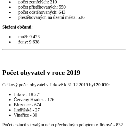
počet zemřelých: 210
počet přistěhovaných: 550
počet odstěhovaných: 643
přestěhovaných na území města: 536
Složení občanů
:
muži: 9 423
ženy: 9 638
Počet obyvatel v roce 2019
Celkový počet obyvatel v Jirkově k 31.12.2019 byl
20 010
:
Jirkov - 18 271
Červený Hrádek - 176
Březenec - 674
Jindřišská - 27
Vinařice - 30
Počet cizinců s trvalým nebo přechodným pobytem v Jirkově - 832