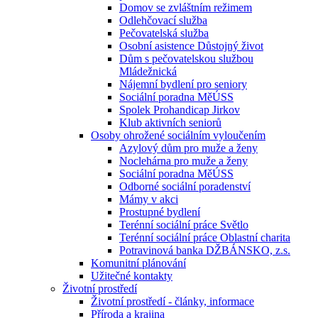
Domov se zvláštním režimem
Odlehčovací služba
Pečovatelská služba
Osobní asistence Důstojný život
Dům s pečovatelskou službou
Mládežnická
Nájemní bydlení pro seniory
Sociální poradna MěÚSS
Spolek Prohandicap Jirkov
Klub aktivních seniorů
Osoby ohrožené sociálním vyloučením
Azylový dům pro muže a ženy
Noclehárna pro muže a ženy
Sociální poradna MěÚSS
Odborné sociální poradenství
Mámy v akci
Prostupné bydlení
Terénní sociální práce Světlo
Terénní sociální práce Oblastní charita
Potravinová banka DŽBÁNSKO, z.s.
Komunitní plánování
Užitečné kontakty
Životní prostředí
Životní prostředí - články, informace
Příroda a krajina