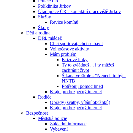
Policie ČR
Poliklinika Jirkov
Úřad práce ČR - kontaktní pracoviště Jirkov
Služby
Revize komínů
Školy
Děti a rodina
Děti, mládež
Chci sportovat, chci se bavit
Volnočasové aktivity
Mám problém
Krizové linky
Ty to zvládneš ... i ty můžeš
zachránit život
Šikana ve škole - "Nenech to být"
NNTB
Potřebuji pomoc hned
Kraje pro bezpečný internet
Rodiče
Obřady (svatby, vítání občánků)
Kraje pro bezpečný internet
Bezpečnost
Městská policie
Základní informace
Vybavení