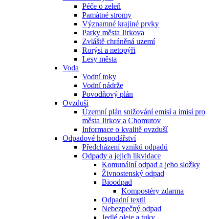
Péče o zeleň
Památné stromy
Významné krajiné prvky
Parky města Jirkova
Zvláště chráněná uzemí
Rorýsi a netopýři
Lesy města
Voda
Vodní toky
Vodní nádrže
Povodňový plán
Ovzduší
Územní plán snižování emisí a imisí pro
města Jirkov a Chomutov
Informace o kvalitě ovzduší
Odpadové hospodářství
Předcházení vzniků odpadů
Odpady a jejich likvidace
Komunální odpad a jeho složky
Živnostenský odpad
Bioodpad
Kompostéry zdarma
Odpadní textil
Nebezpečný odpad
Jedlé oleje a tuky