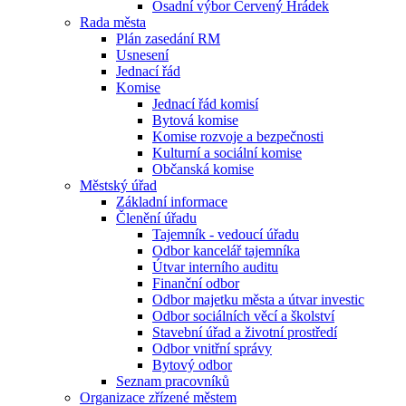
Osadní výbor Červený Hrádek
Rada města
Plán zasedání RM
Usnesení
Jednací řád
Komise
Jednací řád komisí
Bytová komise
Komise rozvoje a bezpečnosti
Kulturní a sociální komise
Občanská komise
Městský úřad
Základní informace
Členění úřadu
Tajemník - vedoucí úřadu
Odbor kancelář tajemníka
Útvar interního auditu
Finanční odbor
Odbor majetku města a útvar investic
Odbor sociálních věcí a školství
Stavební úřad a životní prostředí
Odbor vnitřní správy
Bytový odbor
Seznam pracovníků
Organizace zřízené městem