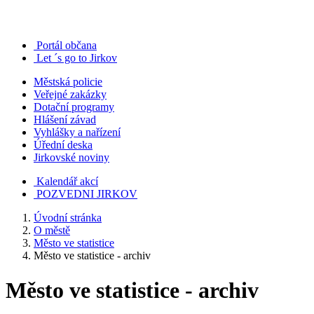
Portál občana
Let ´s go to Jirkov
Městská policie
Veřejné zakázky
Dotační programy
Hlášení závad
Vyhlášky a nařízení
Úřední deska
Jirkovské noviny
Kalendář akcí
POZVEDNI JIRKOV
Úvodní stránka
O městě
Město ve statistice
Město ve statistice - archiv
Město ve statistice - archiv