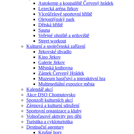
Autokemp a koupaliště Červený hrádek
Lezecká aréna Jirkov
Víceúčelové sportovní hřiště
Olejomlýnský park
Dětská hřiště
Sauna
Veřejné ohniště a griloviště
Street workout
Kulturní a společenská zařízení
Jirkovské divadlo
Kino Jirkov
Galerie Jirkov
Městská knihovna
Zámek Červený Hrádek
Muzeum hasičství a interaktivní hra
Multimediální expozice města
Kalendář akcí
Akce DSO Chomutovsko
Sponzoři kulturních akcí
Zájmová a kulturní sdružení
Sportovní organizace a kluby
Volnočasové aktivity pro děti
Turistika a cykloturistika
Destinační agentury
Krušné hory