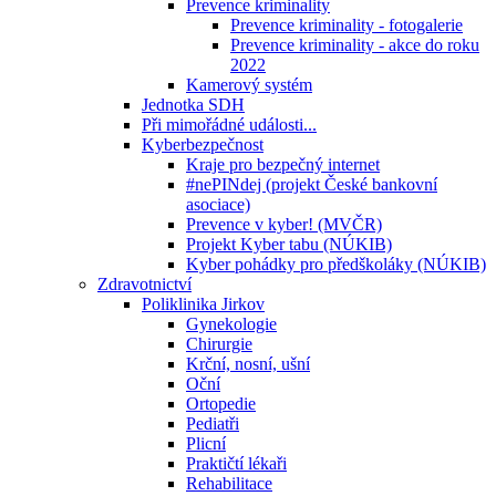
Prevence kriminality
Prevence kriminality - fotogalerie
Prevence kriminality - akce do roku
2022
Kamerový systém
Jednotka SDH
Při mimořádné události...
Kyberbezpečnost
Kraje pro bezpečný internet
#nePINdej (projekt České bankovní
asociace)
Prevence v kyber! (MVČR)
Projekt Kyber tabu (NÚKIB)
Kyber pohádky pro předškoláky (NÚKIB)
Zdravotnictví
Poliklinika Jirkov
Gynekologie
Chirurgie
Krční, nosní, ušní
Oční
Ortopedie
Pediatři
Plicní
Praktičtí lékaři
Rehabilitace