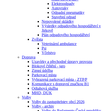
Elektroodpady
Autovraky
Odpadní pneumatiky
Stavební odpad
Nepovolené skládky
Výsledky odpadového hospodářství v
Jirkově
Plán odpadového hospodářství
Zvířata
Veterinární ambulance
Psi
Včelstvo
Doprava
Uzavírky a přechodné úpravy provozu
Blokové čištění - jaro
Zimní údržba
Parkovací místa
Vyhrazená parkovací místa - ZTP⁄P
Komunikace s dopravní značkou B1
Odtahová služba
MHD, DÚK
Volby
Volby do zastupitelstev obcí 2026
Volby - archiv
Volby do Parlamentu České republiky