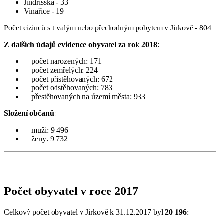
Jindřišská - 33
Vinařice - 19
Počet cizinců s trvalým nebo přechodným pobytem v Jirkově - 804
Z dalších údajů evidence obyvatel za rok 2018
:
počet narozených: 171
počet zemřelých: 224
počet přistěhovaných: 672
počet odstěhovaných: 783
přestěhovaných na území města: 933
Složení občanů
:
muži: 9 496
ženy: 9 732
Počet obyvatel v roce 2017
Celkový počet obyvatel v Jirkově k 31.12.2017 byl
20 196
: