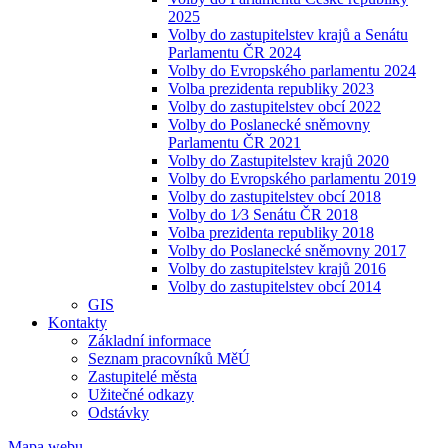
2025
Volby do zastupitelstev krajů a Senátu
Parlamentu ČR 2024
Volby do Evropského parlamentu 2024
Volba prezidenta republiky 2023
Volby do zastupitelstev obcí 2022
Volby do Poslanecké sněmovny
Parlamentu ČR 2021
Volby do Zastupitelstev krajů 2020
Volby do Evropského parlamentu 2019
Volby do zastupitelstev obcí 2018
Volby do 1⁄3 Senátu ČR 2018
Volba prezidenta republiky 2018
Volby do Poslanecké sněmovny 2017
Volby do zastupitelstev krajů 2016
Volby do zastupitelstev obcí 2014
GIS
Kontakty
Základní informace
Seznam pracovníků MěÚ
Zastupitelé města
Užitečné odkazy
Odstávky
Mapa webu