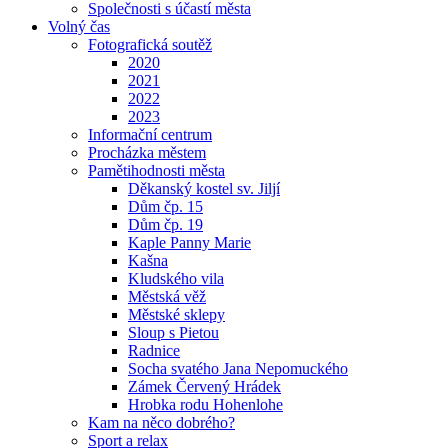
Společnosti s účastí města
Volný čas
Fotografická soutěž
2020
2021
2022
2023
Informační centrum
Procházka městem
Pamětihodnosti města
Děkanský kostel sv. Jiljí
Dům čp. 15
Dům čp. 19
Kaple Panny Marie
Kašna
Kludského vila
Městská věž
Městské sklepy
Sloup s Pietou
Radnice
Socha svatého Jana Nepomuckého
Zámek Červený Hrádek
Hrobka rodu Hohenlohe
Kam na něco dobrého?
Sport a relax