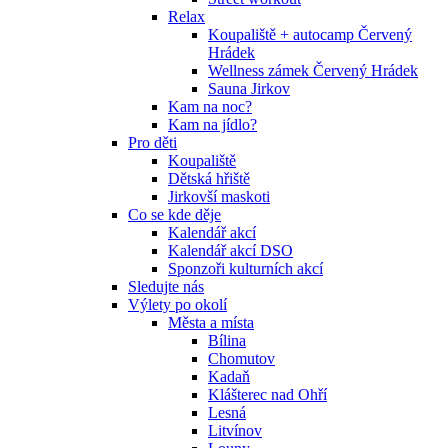
Relax
Koupaliště + autocamp Červený
Hrádek
Wellness zámek Červený Hrádek
Sauna Jirkov
Kam na noc?
Kam na jídlo?
Pro děti
Koupaliště
Dětská hřiště
Jirkovší maskoti
Co se kde děje
Kalendář akcí
Kalendář akcí DSO
Sponzoři kulturních akcí
Sledujte nás
Výlety po okolí
Města a místa
Bílina
Chomutov
Kadaň
Klášterec nad Ohří
Lesná
Litvínov