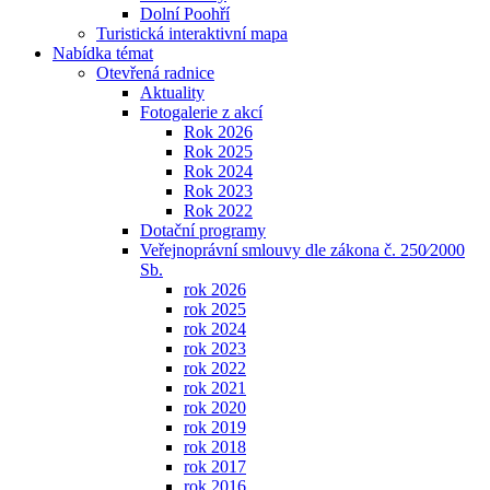
Dolní Poohří
Turistická interaktivní mapa
Nabídka témat
Otevřená radnice
Aktuality
Fotogalerie z akcí
Rok 2026
Rok 2025
Rok 2024
Rok 2023
Rok 2022
Dotační programy
Veřejnoprávní smlouvy dle zákona č. 250⁄2000
Sb.
rok 2026
rok 2025
rok 2024
rok 2023
rok 2022
rok 2021
rok 2020
rok 2019
rok 2018
rok 2017
rok 2016