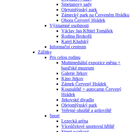
Smetanovy sady
Olejomlýnský park
Zámecký park na Červeném Hrádku
Obora Červený Hrádek
Významné osobnosti
Václav Jan Křtitel Tomášek
Rodina Brokofů
Karel Kludský
Informační centrum
Zážitky
Pro celou rodinu
Multimediální expozice města +
hasičské muzeum
Galerie Jirkov
Kino Jirkov
Zámek Červený Hrádek
Koupaliště + autocamp Červený
Hrádek
Jirkovské divadlo
Olejomlýnský park
Veřejné ohniště a griloviště
Sport
Lezecká aréna
Víceúčelové sportovní hřiště
Street workout