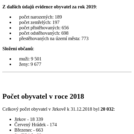
Z dalších údajů evidence obyvatel za rok 2019
:
počet narozených: 189
počet zemřelých: 197
počet přistěhovaných: 656
počet odstěhovaných: 698
přestěhovaných na území města: 773
Složení občanů
:
muži: 9 501
ženy: 9 677
Počet obyvatel v roce 2018
Celkový počet obyvatel v Jirkově k 31.12.2018 byl
20 032
:
Jirkov - 18 339
Červený Hrádek - 174
Březenec - 663