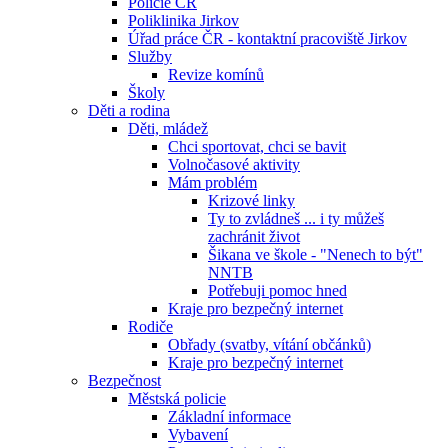
Policie ČR
Poliklinika Jirkov
Úřad práce ČR - kontaktní pracoviště Jirkov
Služby
Revize komínů
Školy
Děti a rodina
Děti, mládež
Chci sportovat, chci se bavit
Volnočasové aktivity
Mám problém
Krizové linky
Ty to zvládneš ... i ty můžeš
zachránit život
Šikana ve škole - "Nenech to být"
NNTB
Potřebuji pomoc hned
Kraje pro bezpečný internet
Rodiče
Obřady (svatby, vítání občánků)
Kraje pro bezpečný internet
Bezpečnost
Městská policie
Základní informace
Vybavení