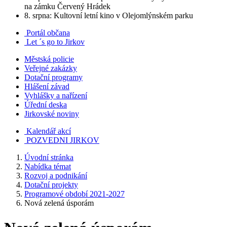
na zámku Červený Hrádek
8. srpna: Kultovní letní kino v Olejomlýnském parku
Portál občana
Let ´s go to Jirkov
Městská policie
Veřejné zakázky
Dotační programy
Hlášení závad
Vyhlášky a nařízení
Úřední deska
Jirkovské noviny
Kalendář akcí
POZVEDNI JIRKOV
Úvodní stránka
Nabídka témat
Rozvoj a podnikání
Dotační projekty
Programové období 2021-2027
Nová zelená úsporám