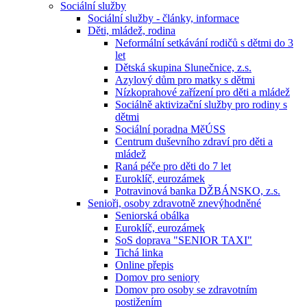
Sociální služby
Sociální služby - články, informace
Děti, mládež, rodina
Neformální setkávání rodičů s dětmi do 3
let
Dětská skupina Slunečnice, z.s.
Azylový dům pro matky s dětmi
Nízkoprahové zařízení pro děti a mládež
Sociálně aktivizační služby pro rodiny s
dětmi
Sociální poradna MěÚSS
Centrum duševního zdraví pro děti a
mládež
Raná péče pro děti do 7 let
Euroklíč, eurozámek
Potravinová banka DŽBÁNSKO, z.s.
Senioři, osoby zdravotně znevýhodněné
Seniorská obálka
Euroklíč, eurozámek
SoS doprava "SENIOR TAXI"
Tichá linka
Online přepis
Domov pro seniory
Domov pro osoby se zdravotním
postižením