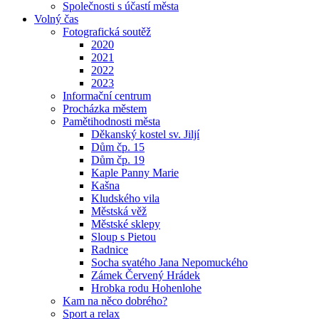
Společnosti s účastí města
Volný čas
Fotografická soutěž
2020
2021
2022
2023
Informační centrum
Procházka městem
Pamětihodnosti města
Děkanský kostel sv. Jiljí
Dům čp. 15
Dům čp. 19
Kaple Panny Marie
Kašna
Kludského vila
Městská věž
Městské sklepy
Sloup s Pietou
Radnice
Socha svatého Jana Nepomuckého
Zámek Červený Hrádek
Hrobka rodu Hohenlohe
Kam na něco dobrého?
Sport a relax