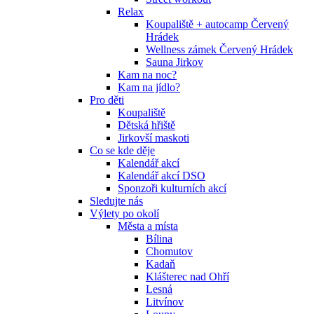
Relax
Koupaliště + autocamp Červený
Hrádek
Wellness zámek Červený Hrádek
Sauna Jirkov
Kam na noc?
Kam na jídlo?
Pro děti
Koupaliště
Dětská hřiště
Jirkovší maskoti
Co se kde děje
Kalendář akcí
Kalendář akcí DSO
Sponzoři kulturních akcí
Sledujte nás
Výlety po okolí
Města a místa
Bílina
Chomutov
Kadaň
Klášterec nad Ohří
Lesná
Litvínov