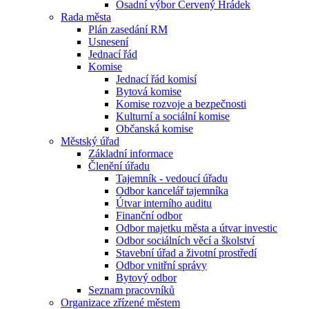
Osadní výbor Červený Hrádek
Rada města
Plán zasedání RM
Usnesení
Jednací řád
Komise
Jednací řád komisí
Bytová komise
Komise rozvoje a bezpečnosti
Kulturní a sociální komise
Občanská komise
Městský úřad
Základní informace
Členění úřadu
Tajemník - vedoucí úřadu
Odbor kancelář tajemníka
Útvar interního auditu
Finanční odbor
Odbor majetku města a útvar investic
Odbor sociálních věcí a školství
Stavební úřad a životní prostředí
Odbor vnitřní správy
Bytový odbor
Seznam pracovníků
Organizace zřízené městem