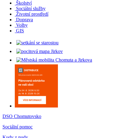
Školství
Sociální služby
Životní prostředí
Doprava
Volby
GIS
DSO Chomutovsko
Sociální pomoc
Kudy z nudy