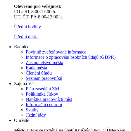
Otevřeno pro veřejnost:
PO a ST 8:00-17:00 h.
ÚT, ČT, PÁ 8:00-13:00 h.
Úřední hodiny
Úřední deska
Radnice
Povinně zveřejňované informace
Informace o zpracování osobních údajů (GDPR)
Zastupitelstvo města
Rada města
Členění úřadu
Seznam pracovníků
Zajímá Vás
Plán zasedání ZM
Poliklinika Jirkov
Nabídka pracovních míst
Informační centrum
Svatby
Jízdní řády
O městě
Město Jirkov se rozléhá na úpatí Krušných hor, v Ústeckém