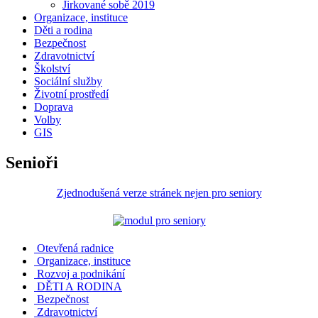
Jirkované sobě 2019
Organizace, instituce
Děti a rodina
Bezpečnost
Zdravotnictví
Školství
Sociální služby
Životní prostředí
Doprava
Volby
GIS
Senioři
Zjednodušená verze stránek nejen pro seniory
Otevřená radnice
Organizace, instituce
Rozvoj a podnikání
DĚTI A RODINA
Bezpečnost
Zdravotnictví