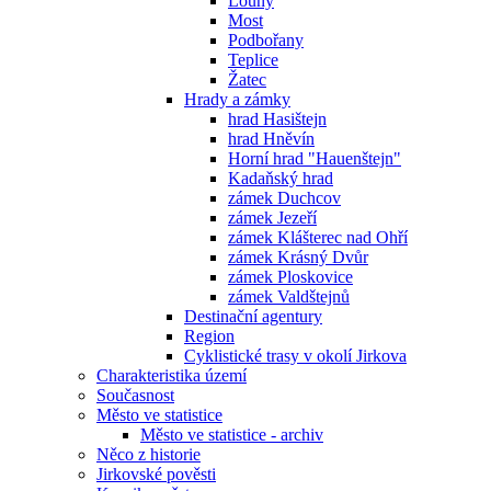
Louny
Most
Podbořany
Teplice
Žatec
Hrady a zámky
hrad Hasištejn
hrad Hněvín
Horní hrad "Hauenštejn"
Kadaňský hrad
zámek Duchcov
zámek Jezeří
zámek Klášterec nad Ohří
zámek Krásný Dvůr
zámek Ploskovice
zámek Valdštejnů
Destinační agentury
Region
Cyklistické trasy v okolí Jirkova
Charakteristika území
Současnost
Město ve statistice
Město ve statistice - archiv
Něco z historie
Jirkovské pověsti