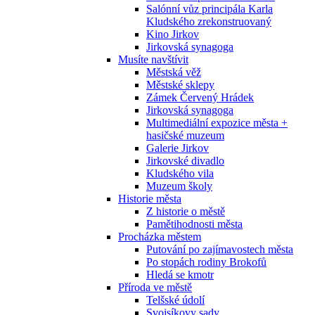
Salónní vůz principála Karla
Kludského zrekonstruovaný
Kino Jirkov
Jirkovská synagoga
Musíte navštívit
Městská věž
Městské sklepy
Zámek Červený Hrádek
Jirkovská synagoga
Multimediální expozice města +
hasičské muzeum
Galerie Jirkov
Jirkovské divadlo
Kludského vila
Muzeum školy
Historie města
Z historie o městě
Pamětihodnosti města
Procházka městem
Putování po zajímavostech města
Po stopách rodiny Brokofů
Hledá se kmotr
Příroda ve městě
Telšské údolí
Svojsíkovy sady