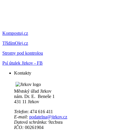
Kompostuj.cz
TřídímOlej.cz
Stromy pod kontrolou
Psí útulek Jirkov - FB
Kontakty
Městský úřad Jirkov
nám. Dr. E. Beneše 1
431 11 Jirkov
Telefon
: 474 616 411
E-mail:
podatelna@jirkov.cz
Datová schránka:
9zcbsra
IČO:
00261904