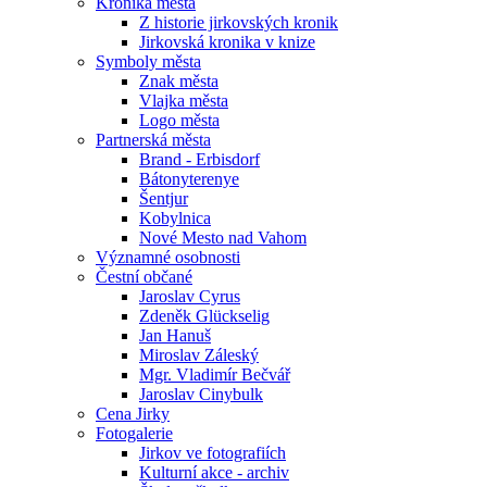
Kronika města
Z historie jirkovských kronik
Jirkovská kronika v knize
Symboly města
Znak města
Vlajka města
Logo města
Partnerská města
Brand - Erbisdorf
Bátonyterenye
Šentjur
Kobylnica
Nové Mesto nad Vahom
Významné osobnosti
Čestní občané
Jaroslav Cyrus
Zdeněk Glückselig
Jan Hanuš
Miroslav Záleský
Mgr. Vladimír Bečvář
Jaroslav Cinybulk
Cena Jirky
Fotogalerie
Jirkov ve fotografiích
Kulturní akce - archiv