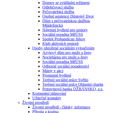
Domov se zvláštním režimem
Odlehčovací služba
Pečovatelská služba
Osobní asistence Důstojný život
Dům s pečovatelskou službou
Mládežnická
Nájemní bydlení pro seniory
Sociální poradna MěÚSS
Spolek Prohandicap Jirkov
Klub aktivních seniorů
Osoby ohrožené sociálním vyloučením
Azylový dům pro muže a ženy
Noclehárna pro muže a ženy
Sociální poradna MěÚSS
Odborné sociální poradenství
Mámy v akci
Prostupné bydlení
Terénní sociální práce Světlo
Terénní sociální práce Oblastní charita
Potravinová banka DŽBÁNSKO, z.s.
Komunitní plánování
Užitečné kontakty
Životní prostředí
Životní prostředí - články, informace
Příroda a krajina