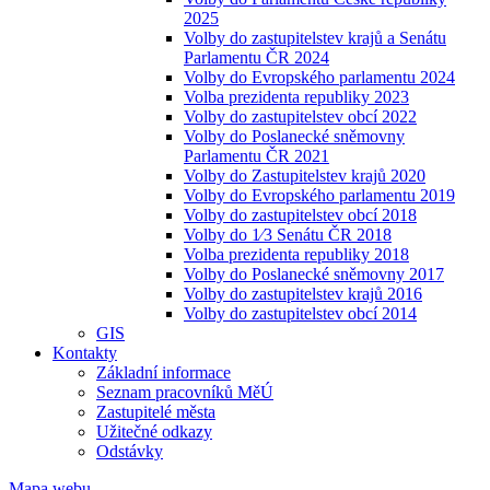
2025
Volby do zastupitelstev krajů a Senátu
Parlamentu ČR 2024
Volby do Evropského parlamentu 2024
Volba prezidenta republiky 2023
Volby do zastupitelstev obcí 2022
Volby do Poslanecké sněmovny
Parlamentu ČR 2021
Volby do Zastupitelstev krajů 2020
Volby do Evropského parlamentu 2019
Volby do zastupitelstev obcí 2018
Volby do 1⁄3 Senátu ČR 2018
Volba prezidenta republiky 2018
Volby do Poslanecké sněmovny 2017
Volby do zastupitelstev krajů 2016
Volby do zastupitelstev obcí 2014
GIS
Kontakty
Základní informace
Seznam pracovníků MěÚ
Zastupitelé města
Užitečné odkazy
Odstávky
Mapa webu