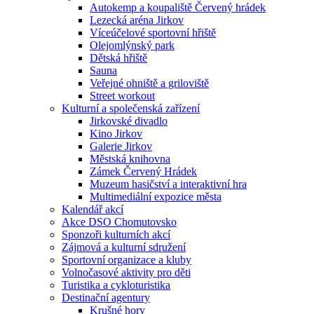
Autokemp a koupaliště Červený hrádek
Lezecká aréna Jirkov
Víceúčelové sportovní hřiště
Olejomlýnský park
Dětská hřiště
Sauna
Veřejné ohniště a griloviště
Street workout
Kulturní a společenská zařízení
Jirkovské divadlo
Kino Jirkov
Galerie Jirkov
Městská knihovna
Zámek Červený Hrádek
Muzeum hasičství a interaktivní hra
Multimediální expozice města
Kalendář akcí
Akce DSO Chomutovsko
Sponzoři kulturních akcí
Zájmová a kulturní sdružení
Sportovní organizace a kluby
Volnočasové aktivity pro děti
Turistika a cykloturistika
Destinační agentury
Krušné hory