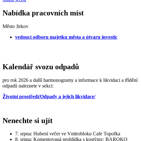
Nabídka pracovních míst
Město Jirkov
vedoucí odboru majetku města a útvaru investic
Kalendář svozu odpadů
pro rok 2026 a další harmonogramy a informace k likvidaci a třídění
odpadů naleznete v sekci:
Životní prostředí/Odpady a jejich likvidace/
Nenechte si ujít
7. srpna: Hubení večer ve Vnitrobloku Cafe Topofka
8. srpna: Komentovaná prohlídka s kostýmy: BAROKO