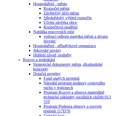
Hospodaření - město
Rozpočet města
Závěrečný účet města
Střednědobý výhled rozpočtu
Účetní závěrka obce
Rozpočtová opatření
Nabídka pracovních míst
vedoucí odboru majetku města a útvaru
investic
Hospodaření - příspěvkové organizace
Jirkovské noviny
Hlášení závad, podněty
Rozvoj a podnikání
Strategické dokumenty města, dlouhodobé
koncepty
Dotační projekty
Fond malých projektů
Národní program podpory cestovního
ruchu v regionech
Program Rozvoj a obnova materiálně
technické základny sociálních služeb 013
310
Program Podpora obnovy a rozvoje
regionů 117D76
Ústecký kraj