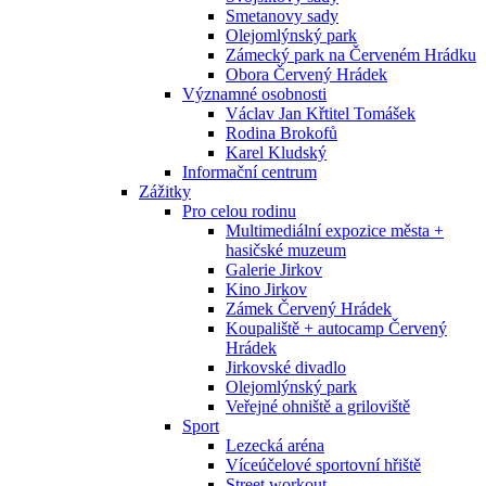
Smetanovy sady
Olejomlýnský park
Zámecký park na Červeném Hrádku
Obora Červený Hrádek
Významné osobnosti
Václav Jan Křtitel Tomášek
Rodina Brokofů
Karel Kludský
Informační centrum
Zážitky
Pro celou rodinu
Multimediální expozice města +
hasičské muzeum
Galerie Jirkov
Kino Jirkov
Zámek Červený Hrádek
Koupaliště + autocamp Červený
Hrádek
Jirkovské divadlo
Olejomlýnský park
Veřejné ohniště a griloviště
Sport
Lezecká aréna
Víceúčelové sportovní hřiště
Street workout