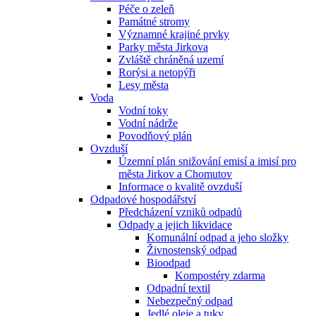
Péče o zeleň
Památné stromy
Významné krajiné prvky
Parky města Jirkova
Zvláště chráněná uzemí
Rorýsi a netopýři
Lesy města
Voda
Vodní toky
Vodní nádrže
Povodňový plán
Ovzduší
Územní plán snižování emisí a imisí pro
města Jirkov a Chomutov
Informace o kvalitě ovzduší
Odpadové hospodářství
Předcházení vzniků odpadů
Odpady a jejich likvidace
Komunální odpad a jeho složky
Živnostenský odpad
Bioodpad
Kompostéry zdarma
Odpadní textil
Nebezpečný odpad
Jedlé oleje a tuky