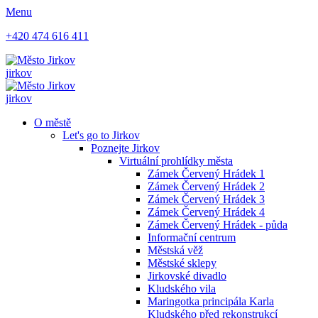
Menu
+420 474 616 411
jirkov
jirkov
O městě
Let's go to Jirkov
Poznejte Jirkov
Virtuální prohlídky města
Zámek Červený Hrádek 1
Zámek Červený Hrádek 2
Zámek Červený Hrádek 3
Zámek Červený Hrádek 4
Zámek Červený Hrádek - půda
Informační centrum
Městská věž
Městské sklepy
Jirkovské divadlo
Kludského vila
Maringotka principála Karla
Kludského před rekonstrukcí