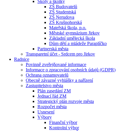
Školy a školky
ZŠ Budovatelů
ZŠ Studentská
ZŠ Nerudova
ZŠ Krušnohorská
Mateřská škola, p.o.
Městské gymnázium Jirkov
Základní umělecká škola
Dům dětí a mládeže Paraplíčko
Partnerská města
Transparetní účet - Srdcem pro Jirkov
Radnice
Povinně zveřejňované informace
Informace o zpracování osobních údajů (GDPR)
Ochrana oznamovatelů
Obecně závazné vyhlášky a nařízení
Zastupitelstvo města
Plán zasedání ZM
Jednací řád ZM
Strategický plán rozvoje města
Rozpočet města
Usnesení
Výbory
Finanční výbor
Kontrolní výbor