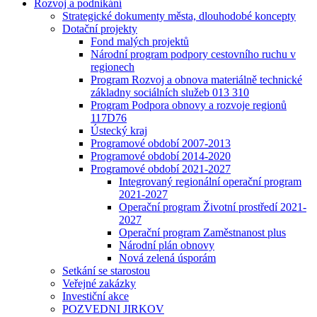
Rozvoj a podnikání
Strategické dokumenty města, dlouhodobé koncepty
Dotační projekty
Fond malých projektů
Národní program podpory cestovního ruchu v
regionech
Program Rozvoj a obnova materiálně technické
základny sociálních služeb 013 310
Program Podpora obnovy a rozvoje regionů
117D76
Ústecký kraj
Programové období 2007-2013
Programové období 2014-2020
Programové období 2021-2027
Integrovaný regionální operační program
2021-2027
Operační program Životní prostředí 2021-
2027
Operační program Zaměstnanost plus
Národní plán obnovy
Nová zelená úsporám
Setkání se starostou
Veřejné zakázky
Investiční akce
POZVEDNI JIRKOV