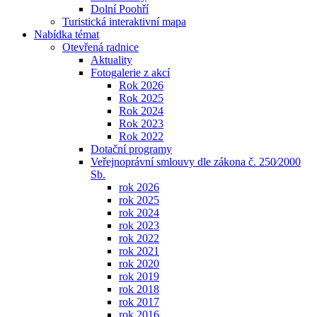
Dolní Poohří
Turistická interaktivní mapa
Nabídka témat
Otevřená radnice
Aktuality
Fotogalerie z akcí
Rok 2026
Rok 2025
Rok 2024
Rok 2023
Rok 2022
Dotační programy
Veřejnoprávní smlouvy dle zákona č. 250⁄2000
Sb.
rok 2026
rok 2025
rok 2024
rok 2023
rok 2022
rok 2021
rok 2020
rok 2019
rok 2018
rok 2017
rok 2016