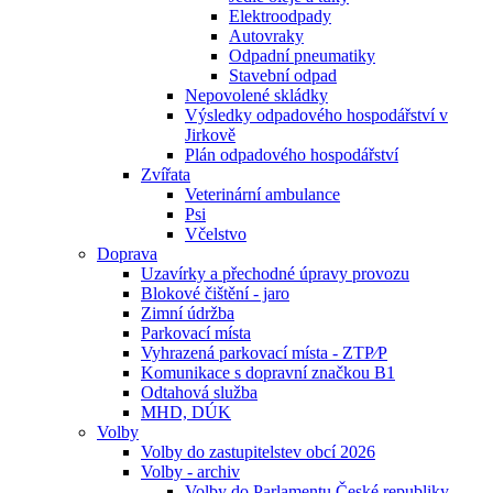
Elektroodpady
Autovraky
Odpadní pneumatiky
Stavební odpad
Nepovolené skládky
Výsledky odpadového hospodářství v
Jirkově
Plán odpadového hospodářství
Zvířata
Veterinární ambulance
Psi
Včelstvo
Doprava
Uzavírky a přechodné úpravy provozu
Blokové čištění - jaro
Zimní údržba
Parkovací místa
Vyhrazená parkovací místa - ZTP⁄P
Komunikace s dopravní značkou B1
Odtahová služba
MHD, DÚK
Volby
Volby do zastupitelstev obcí 2026
Volby - archiv
Volby do Parlamentu České republiky