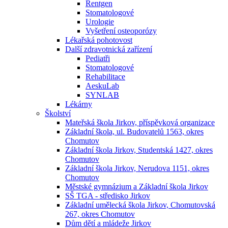
Rentgen
Stomatologové
Urologie
Vyšetření osteoporózy
Lékařská pohotovost
Další zdravotnická zařízení
Pediatři
Stomatologové
Rehabilitace
AeskuLab
SYNLAB
Lékárny
Školství
Mateřská škola Jirkov, příspěvková organizace
Základní škola, ul. Budovatelů 1563, okres
Chomutov
Základní škola Jirkov, Studentská 1427, okres
Chomutov
Základní škola Jirkov, Nerudova 1151, okres
Chomutov
Městské gymnázium a Základní škola Jirkov
SŠ TGA - středisko Jirkov
Základní umělecká škola Jirkov, Chomutovská
267, okres Chomutov
Dům dětí a mládeže Jirkov