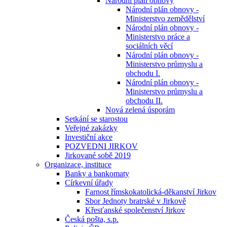
Národní plán obnovy
Národní plán obnovy -
Ministerstvo zemědělství
Národní plán obnovy -
Ministerstvo práce a
sociálních věcí
Národní plán obnovy -
Ministerstvo průmyslu a
obchodu I.
Národní plán obnovy -
Ministerstvo průmyslu a
obchodu II.
Nová zelená úsporám
Setkání se starostou
Veřejné zakázky
Investiční akce
POZVEDNI JIRKOV
Jirkované sobě 2019
Organizace, instituce
Banky a bankomaty
Církevní úřady
Farnost římskokatolická-děkanství Jirkov
Sbor Jednoty bratrské v Jirkově
Křesťanské společenství Jirkov
Česká pošta, s.p.