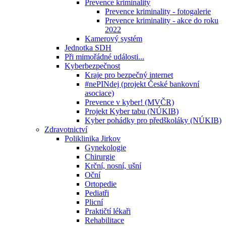
Prevence kriminality
Prevence kriminality - fotogalerie
Prevence kriminality - akce do roku
2022
Kamerový systém
Jednotka SDH
Při mimořádné události...
Kyberbezpečnost
Kraje pro bezpečný internet
#nePINdej (projekt České bankovní
asociace)
Prevence v kyber! (MVČR)
Projekt Kyber tabu (NÚKIB)
Kyber pohádky pro předškoláky (NÚKIB)
Zdravotnictví
Poliklinika Jirkov
Gynekologie
Chirurgie
Krční, nosní, ušní
Oční
Ortopedie
Pediatři
Plicní
Praktičtí lékaři
Rehabilitace