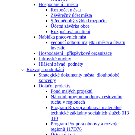
Hospodaření - město
Rozpočet města
Závěrečný účet města
Střednědobý výhled rozpočtu
Účetní závěrka obce
Rozpočtová opatření
Nabídka pracovních míst
vedoucí odboru majetku města a útvaru
investic
Hospodaření - příspěvkové organizace
Jirkovské noviny
Hlášení závad, podněty
Rozvoj a podnikání
Strategické dokumenty města, dlouhodobé
koncepty
Dotační projekty
Fond malých projektů
Národní program podpory cestovního
ruchu v regionech
Program Rozvoj a obnova materiálně
technické základny sociálních služeb 013
310
Program Podpora obnovy a rozvoje
regionů 117D76
Ústecký kraj