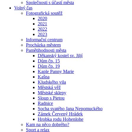
Společnosti s účastí města
Volný čas
Fotografická soutěž
2020
2021
2022
2023
Informační centrum
Procházka městem
Pamětihodnosti města
Děkanský kostel sv. Jiljí
Dům čp. 15
Dům čp. 19
Kaple Panny Marie
Kašna
Kludského vila
Městská věž
Městské sklepy
Sloup s Pietou
Radnice
Socha svatého Jana Nepomuckého
Zámek Červený Hrádek
Hrobka rodu Hohenlohe
Kam na něco dobrého?
Sport a relax