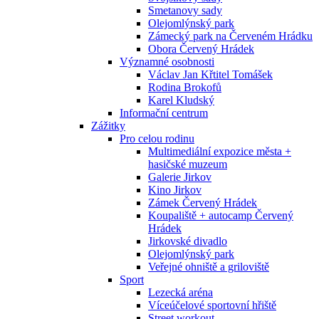
Smetanovy sady
Olejomlýnský park
Zámecký park na Červeném Hrádku
Obora Červený Hrádek
Významné osobnosti
Václav Jan Křtitel Tomášek
Rodina Brokofů
Karel Kludský
Informační centrum
Zážitky
Pro celou rodinu
Multimediální expozice města +
hasičské muzeum
Galerie Jirkov
Kino Jirkov
Zámek Červený Hrádek
Koupaliště + autocamp Červený
Hrádek
Jirkovské divadlo
Olejomlýnský park
Veřejné ohniště a griloviště
Sport
Lezecká aréna
Víceúčelové sportovní hřiště
Street workout