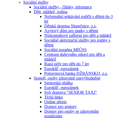
Sociální služby
Sociální služby - články, informace
Děti, mládež, rodina
Neformální setkávání rodičů s dětmi do 3
let
Dětská skupina Slunečnice, z.s.
Azylový dům pro matky s dětmi
Nízkoprahové zařízení pro děti a mládež
Sociálně aktivizační služby pro rodiny s
dětmi
Sociální poradna MěÚSS
Centrum duševního zdraví pro děti a
mládež
Raná péče pro děti do 7 let
Euroklíč, eurozámek
Potravinová banka DŽBÁNSKO, z.s.
Senioři, osoby zdravotně znevýhodněné
Seniorská obálka
Euroklíč, eurozámek
SoS doprava "SENIOR TAXI"
Tichá linka
Online přepis
Domov pro seniory
Domov pro osoby se zdravotním
postižením