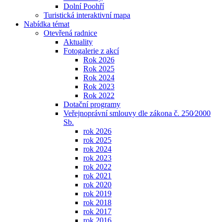
Dolní Poohří
Turistická interaktivní mapa
Nabídka témat
Otevřená radnice
Aktuality
Fotogalerie z akcí
Rok 2026
Rok 2025
Rok 2024
Rok 2023
Rok 2022
Dotační programy
Veřejnoprávní smlouvy dle zákona č. 250⁄2000
Sb.
rok 2026
rok 2025
rok 2024
rok 2023
rok 2022
rok 2021
rok 2020
rok 2019
rok 2018
rok 2017
rok 2016