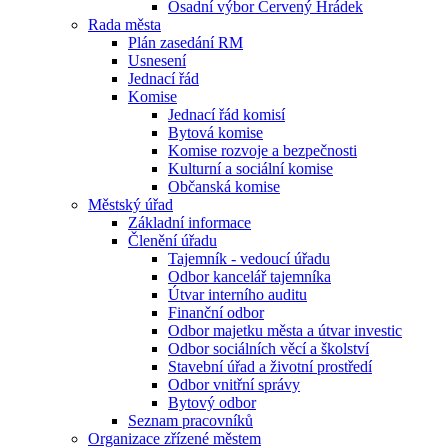
Osadní výbor Červený Hrádek
Rada města
Plán zasedání RM
Usnesení
Jednací řád
Komise
Jednací řád komisí
Bytová komise
Komise rozvoje a bezpečnosti
Kulturní a sociální komise
Občanská komise
Městský úřad
Základní informace
Členění úřadu
Tajemník - vedoucí úřadu
Odbor kancelář tajemníka
Útvar interního auditu
Finanční odbor
Odbor majetku města a útvar investic
Odbor sociálních věcí a školství
Stavební úřad a životní prostředí
Odbor vnitřní správy
Bytový odbor
Seznam pracovníků
Organizace zřízené městem