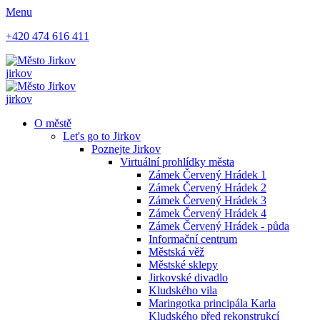
Menu
+420 474 616 411
jirkov
jirkov
O městě
Let's go to Jirkov
Poznejte Jirkov
Virtuální prohlídky města
Zámek Červený Hrádek 1
Zámek Červený Hrádek 2
Zámek Červený Hrádek 3
Zámek Červený Hrádek 4
Zámek Červený Hrádek - půda
Informační centrum
Městská věž
Městské sklepy
Jirkovské divadlo
Kludského vila
Maringotka principála Karla
Kludského před rekonstrukcí