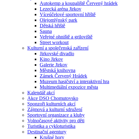
Autokemp a koupaliště Červený hrádek
Lezecká aréna Jirkov
Víceúčelové sportovní hřiště
Olejomlýnský park
Dětská hřiště
Sauna
Veřejné ohniště a griloviště
Street workout
Kulturní a společenská zařízení
Jirkovské divadlo
Kino Jirkov
Galerie Jirkov
Městská knihovna
Zámek Červený Hrádek
Muzeum hasičství a interaktivní hra
Multimediální expozice města
Kalendář akcí
Akce DSO Chomutovsko
Sponzoři kulturních akcí
Zájmová a kulturní sdružení
Sportovní organizace a kluby
Volnočasové aktivity pro děti
Turistika a cykloturistika
Destinační agentury
Krušné hory