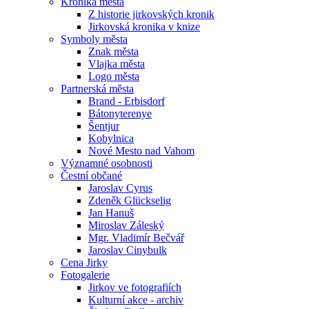
Kronika města
Z historie jirkovských kronik
Jirkovská kronika v knize
Symboly města
Znak města
Vlajka města
Logo města
Partnerská města
Brand - Erbisdorf
Bátonyterenye
Šentjur
Kobylnica
Nové Mesto nad Vahom
Významné osobnosti
Čestní občané
Jaroslav Cyrus
Zdeněk Glückselig
Jan Hanuš
Miroslav Záleský
Mgr. Vladimír Bečvář
Jaroslav Cinybulk
Cena Jirky
Fotogalerie
Jirkov ve fotografiích
Kulturní akce - archiv