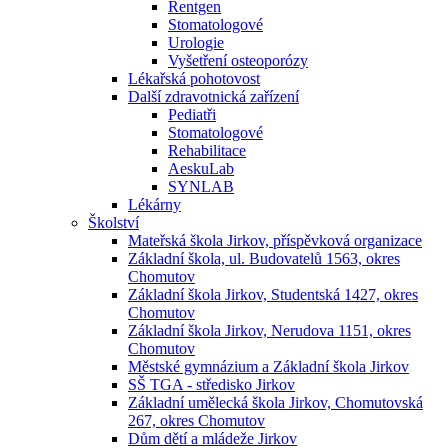
Rentgen
Stomatologové
Urologie
Vyšetření osteoporózy
Lékařská pohotovost
Další zdravotnická zařízení
Pediatři
Stomatologové
Rehabilitace
AeskuLab
SYNLAB
Lékárny
Školství
Mateřská škola Jirkov, příspěvková organizace
Základní škola, ul. Budovatelů 1563, okres
Chomutov
Základní škola Jirkov, Studentská 1427, okres
Chomutov
Základní škola Jirkov, Nerudova 1151, okres
Chomutov
Městské gymnázium a Základní škola Jirkov
SŠ TGA - středisko Jirkov
Základní umělecká škola Jirkov, Chomutovská
267, okres Chomutov
Dům dětí a mládeže Jirkov