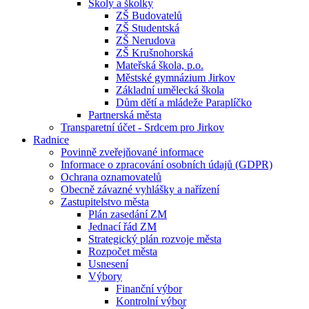
Školy a školky
ZŠ Budovatelů
ZŠ Studentská
ZŠ Nerudova
ZŠ Krušnohorská
Mateřská škola, p.o.
Městské gymnázium Jirkov
Základní umělecká škola
Dům dětí a mládeže Paraplíčko
Partnerská města
Transparetní účet - Srdcem pro Jirkov
Radnice
Povinně zveřejňované informace
Informace o zpracování osobních údajů (GDPR)
Ochrana oznamovatelů
Obecně závazné vyhlášky a nařízení
Zastupitelstvo města
Plán zasedání ZM
Jednací řád ZM
Strategický plán rozvoje města
Rozpočet města
Usnesení
Výbory
Finanční výbor
Kontrolní výbor