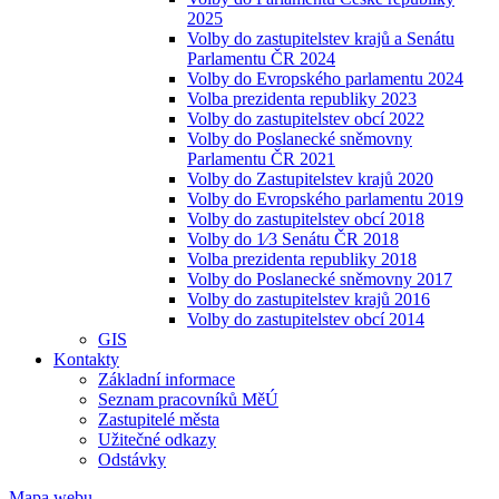
2025
Volby do zastupitelstev krajů a Senátu
Parlamentu ČR 2024
Volby do Evropského parlamentu 2024
Volba prezidenta republiky 2023
Volby do zastupitelstev obcí 2022
Volby do Poslanecké sněmovny
Parlamentu ČR 2021
Volby do Zastupitelstev krajů 2020
Volby do Evropského parlamentu 2019
Volby do zastupitelstev obcí 2018
Volby do 1⁄3 Senátu ČR 2018
Volba prezidenta republiky 2018
Volby do Poslanecké sněmovny 2017
Volby do zastupitelstev krajů 2016
Volby do zastupitelstev obcí 2014
GIS
Kontakty
Základní informace
Seznam pracovníků MěÚ
Zastupitelé města
Užitečné odkazy
Odstávky
Mapa webu