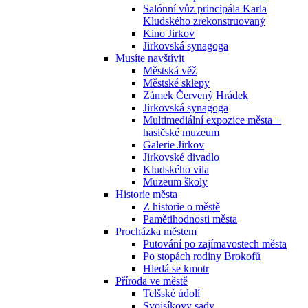
Salónní vůz principála Karla
Kludského zrekonstruovaný
Kino Jirkov
Jirkovská synagoga
Musíte navštívit
Městská věž
Městské sklepy
Zámek Červený Hrádek
Jirkovská synagoga
Multimediální expozice města +
hasičské muzeum
Galerie Jirkov
Jirkovské divadlo
Kludského vila
Muzeum školy
Historie města
Z historie o městě
Pamětihodnosti města
Procházka městem
Putování po zajímavostech města
Po stopách rodiny Brokofů
Hledá se kmotr
Příroda ve městě
Telšské údolí
Svojsíkovy sady