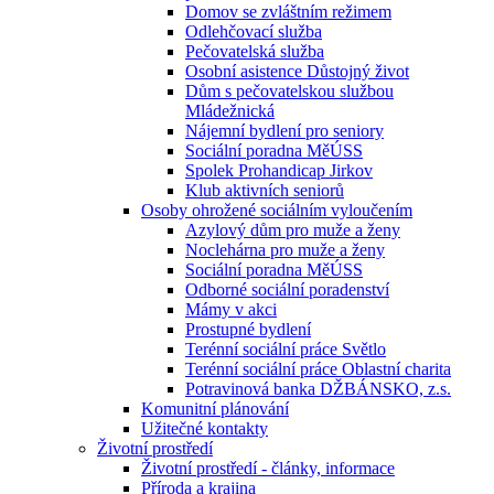
Domov se zvláštním režimem
Odlehčovací služba
Pečovatelská služba
Osobní asistence Důstojný život
Dům s pečovatelskou službou
Mládežnická
Nájemní bydlení pro seniory
Sociální poradna MěÚSS
Spolek Prohandicap Jirkov
Klub aktivních seniorů
Osoby ohrožené sociálním vyloučením
Azylový dům pro muže a ženy
Noclehárna pro muže a ženy
Sociální poradna MěÚSS
Odborné sociální poradenství
Mámy v akci
Prostupné bydlení
Terénní sociální práce Světlo
Terénní sociální práce Oblastní charita
Potravinová banka DŽBÁNSKO, z.s.
Komunitní plánování
Užitečné kontakty
Životní prostředí
Životní prostředí - články, informace
Příroda a krajina