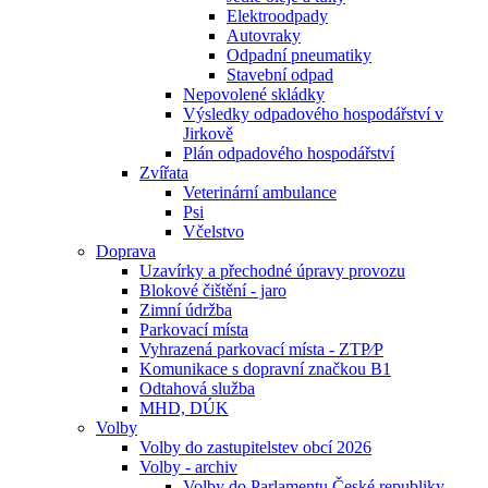
Elektroodpady
Autovraky
Odpadní pneumatiky
Stavební odpad
Nepovolené skládky
Výsledky odpadového hospodářství v
Jirkově
Plán odpadového hospodářství
Zvířata
Veterinární ambulance
Psi
Včelstvo
Doprava
Uzavírky a přechodné úpravy provozu
Blokové čištění - jaro
Zimní údržba
Parkovací místa
Vyhrazená parkovací místa - ZTP⁄P
Komunikace s dopravní značkou B1
Odtahová služba
MHD, DÚK
Volby
Volby do zastupitelstev obcí 2026
Volby - archiv
Volby do Parlamentu České republiky