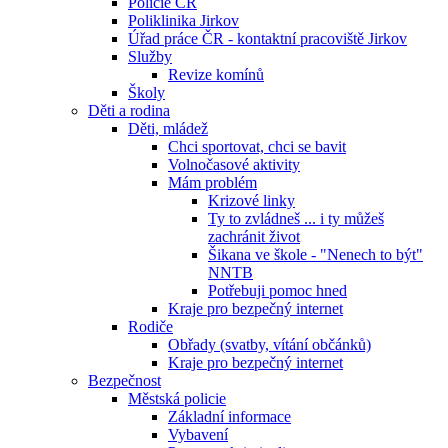
Policie ČR
Poliklinika Jirkov
Úřad práce ČR - kontaktní pracoviště Jirkov
Služby
Revize komínů
Školy
Děti a rodina
Děti, mládež
Chci sportovat, chci se bavit
Volnočasové aktivity
Mám problém
Krizové linky
Ty to zvládneš ... i ty můžeš
zachránit život
Šikana ve škole - "Nenech to být"
NNTB
Potřebuji pomoc hned
Kraje pro bezpečný internet
Rodiče
Obřady (svatby, vítání občánků)
Kraje pro bezpečný internet
Bezpečnost
Městská policie
Základní informace
Vybavení