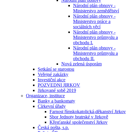
Národní plán obnovy
Národní plán obnovy -
Ministerstvo zemědělství
Národní plán obnovy -
Ministerstvo práce a
sociálních věcí
Národní plán obnovy -
Ministerstvo průmyslu a
obchodu I.
Národní plán obnovy -
Ministerstvo průmyslu a
obchodu II.
Nová zelená úsporám
Setkání se starostou
Veřejné zakázky
Investiční akce
POZVEDNI JIRKOV
Jirkované sobě 2019
Organizace, instituce
Banky a bankomaty
Církevní úřady
Farnost římskokatolická-děkanství Jirkov
Sbor Jednoty bratrské v Jirkově
Křesťanské společenství Jirkov
Česká pošta, s.p.