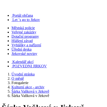
Portál občana
Let ´s go to Jirkov
Městská policie
Veřejné zakázky
Dotační programy
Hlášení závad
Vyhlášky a nařízení
Úřední deska
Jirkovské noviny
Kalendář akcí
POZVEDNI JIRKOV
Úvodní stránka
O městě
Fotogalerie
Kulturní akce - archiv
Šárka Vaňková v Jirkově
Šárka Vaňková v Jirkově