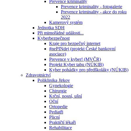
Prevence kriminality
Prevence kriminality - fotogalerie
Prevence kriminality - akce do roku
2022
Kamerový systém
Jednotka SDH
Při mimořádné události...
Kyberbezpečnost
Kraje pro bezpečný internet
#nePINdej (projekt České bankovní
asociace)
Prevence v kyber! (MVČR)
Projekt Kyber tabu (NÚKIB)
Kyber pohádky pro předškoláky (NÚKIB)
Zdravotnictví
Poliklinika Jirkov
Gynekologie
Chirurgie
Krční, nosní, ušní
Oční
Ortopedie
Pediatři
Plicní
Praktičtí lékaři
Rehabilitace