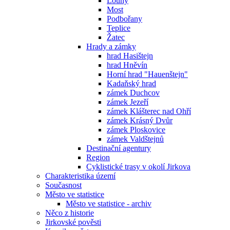
Louny
Most
Podbořany
Teplice
Žatec
Hrady a zámky
hrad Hasištejn
hrad Hněvín
Horní hrad "Hauenštejn"
Kadaňský hrad
zámek Duchcov
zámek Jezeří
zámek Klášterec nad Ohří
zámek Krásný Dvůr
zámek Ploskovice
zámek Valdštejnů
Destinační agentury
Region
Cyklistické trasy v okolí Jirkova
Charakteristika území
Současnost
Město ve statistice
Město ve statistice - archiv
Něco z historie
Jirkovské pověsti