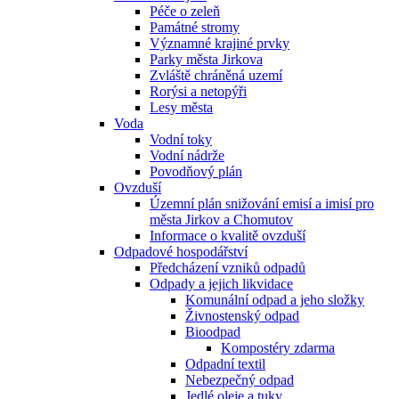
Péče o zeleň
Památné stromy
Významné krajiné prvky
Parky města Jirkova
Zvláště chráněná uzemí
Rorýsi a netopýři
Lesy města
Voda
Vodní toky
Vodní nádrže
Povodňový plán
Ovzduší
Územní plán snižování emisí a imisí pro
města Jirkov a Chomutov
Informace o kvalitě ovzduší
Odpadové hospodářství
Předcházení vzniků odpadů
Odpady a jejich likvidace
Komunální odpad a jeho složky
Živnostenský odpad
Bioodpad
Kompostéry zdarma
Odpadní textil
Nebezpečný odpad
Jedlé oleje a tuky