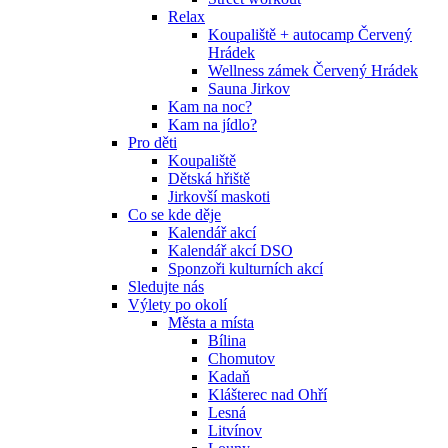
Relax
Koupaliště + autocamp Červený
Hrádek
Wellness zámek Červený Hrádek
Sauna Jirkov
Kam na noc?
Kam na jídlo?
Pro děti
Koupaliště
Dětská hřiště
Jirkovší maskoti
Co se kde děje
Kalendář akcí
Kalendář akcí DSO
Sponzoři kulturních akcí
Sledujte nás
Výlety po okolí
Města a místa
Bílina
Chomutov
Kadaň
Klášterec nad Ohří
Lesná
Litvínov