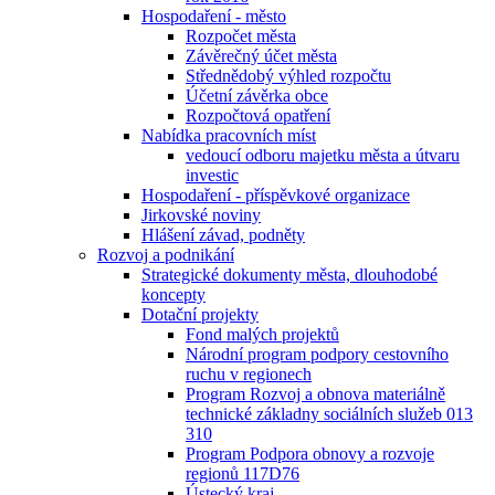
Hospodaření - město
Rozpočet města
Závěrečný účet města
Střednědobý výhled rozpočtu
Účetní závěrka obce
Rozpočtová opatření
Nabídka pracovních míst
vedoucí odboru majetku města a útvaru
investic
Hospodaření - příspěvkové organizace
Jirkovské noviny
Hlášení závad, podněty
Rozvoj a podnikání
Strategické dokumenty města, dlouhodobé
koncepty
Dotační projekty
Fond malých projektů
Národní program podpory cestovního
ruchu v regionech
Program Rozvoj a obnova materiálně
technické základny sociálních služeb 013
310
Program Podpora obnovy a rozvoje
regionů 117D76
Ústecký kraj