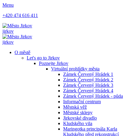
Menu
+420 474 616 411
jirkov
jirkov
O městě
Let's go to Jirkov
Poznejte Jirkov
Virtuální prohlídky města
Zámek Červený Hrádek 1
Zámek Červený Hrádek 2
Zámek Červený Hrádek 3
Zámek Červený Hrádek 4
Zámek Červený Hrádek - půda
Informační centrum
Městská věž
Městské sklepy
Jirkovské divadlo
Kludského vila
Maringotka principála Karla
Kludského před rekonstrukcí