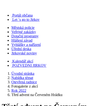
Portál občana
Let ´s go to Jirkov
Městská policie
Veřejné zakázky
Dotační programy
Hlášení závad
Vyhlášky a nařízení
Úřední deska
Jirkovské noviny
Kalendář akcí
POZVEDNI JIRKOV
Úvodní stránka
Nabídka témat
Otevřená radnice
Fotogalerie z akcí
Rok 2022
Třetí advent na Červeném Hrádku