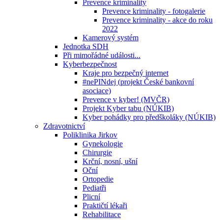
Prevence kriminality
Prevence kriminality - fotogalerie
Prevence kriminality - akce do roku
2022
Kamerový systém
Jednotka SDH
Při mimořádné události...
Kyberbezpečnost
Kraje pro bezpečný internet
#nePINdej (projekt České bankovní
asociace)
Prevence v kyber! (MVČR)
Projekt Kyber tabu (NÚKIB)
Kyber pohádky pro předškoláky (NÚKIB)
Zdravotnictví
Poliklinika Jirkov
Gynekologie
Chirurgie
Krční, nosní, ušní
Oční
Ortopedie
Pediatři
Plicní
Praktičtí lékaři
Rehabilitace