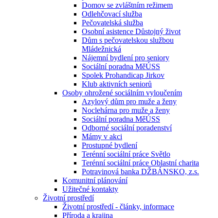
Domov se zvláštním režimem
Odlehčovací služba
Pečovatelská služba
Osobní asistence Důstojný život
Dům s pečovatelskou službou
Mládežnická
Nájemní bydlení pro seniory
Sociální poradna MěÚSS
Spolek Prohandicap Jirkov
Klub aktivních seniorů
Osoby ohrožené sociálním vyloučením
Azylový dům pro muže a ženy
Noclehárna pro muže a ženy
Sociální poradna MěÚSS
Odborné sociální poradenství
Mámy v akci
Prostupné bydlení
Terénní sociální práce Světlo
Terénní sociální práce Oblastní charita
Potravinová banka DŽBÁNSKO, z.s.
Komunitní plánování
Užitečné kontakty
Životní prostředí
Životní prostředí - články, informace
Příroda a krajina