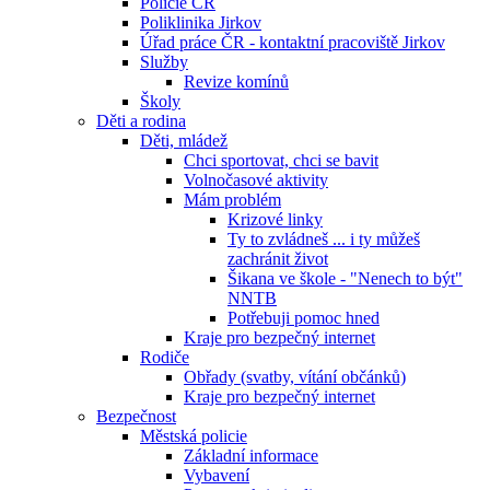
Policie ČR
Poliklinika Jirkov
Úřad práce ČR - kontaktní pracoviště Jirkov
Služby
Revize komínů
Školy
Děti a rodina
Děti, mládež
Chci sportovat, chci se bavit
Volnočasové aktivity
Mám problém
Krizové linky
Ty to zvládneš ... i ty můžeš
zachránit život
Šikana ve škole - "Nenech to být"
NNTB
Potřebuji pomoc hned
Kraje pro bezpečný internet
Rodiče
Obřady (svatby, vítání občánků)
Kraje pro bezpečný internet
Bezpečnost
Městská policie
Základní informace
Vybavení