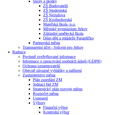
Školy a školky
ZŠ Budovatelů
ZŠ Studentská
ZŠ Nerudova
ZŠ Krušnohorská
Mateřská škola, p.o.
Městské gymnázium Jirkov
Základní umělecká škola
Dům dětí a mládeže Paraplíčko
Partnerská města
Transparetní účet - Srdcem pro Jirkov
Radnice
Povinně zveřejňované informace
Informace o zpracování osobních údajů (GDPR)
Ochrana oznamovatelů
Obecně závazné vyhlášky a nařízení
Zastupitelstvo města
Plán zasedání ZM
Jednací řád ZM
Strategický plán rozvoje města
Rozpočet města
Usnesení
Výbory
Finanční výbor
Kontrolní výbor