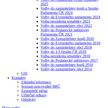
2025
Volby do zastupitelstev krajů a Senátu
Parlamentu ČR 2024
Volby do Evropského parlamentu 2024
Volba prezidenta republiky 2023
Volby do zastupitelstev obcí 2022
Volby do Poslanecké sněmovny
Parlamentu ČR 2021
Volby do Zastupitelstev krajů 2020
Volby do Evropského parlamentu 2019
Volby do zastupitelstev obcí 2018
Volby do 1⁄3 Senátu ČR 2018
Volba prezidenta republiky 2018
Volby do Poslanecké sněmovny 2017
Volby do zastupitelstev krajů 2016
Volby do zastupitelstev obcí 2014
GIS
Kontakty
Základní informace
Seznam pracovníků MěÚ
Zastupitelé města
Užitečné odkazy
Odstávky
Mapa webu