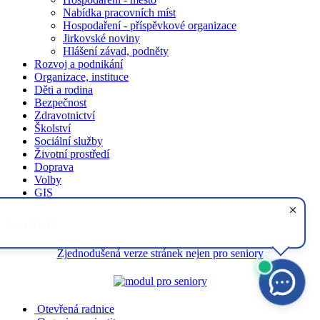
Nabídka pracovních míst
Hospodaření - příspěvkové organizace
Jirkovské noviny
Hlášení závad, podněty
Rozvoj a podnikání
Organizace, instituce
Děti a rodina
Bezpečnost
Zdravotnictví
Školství
Sociální služby
Životní prostředí
Doprava
Volby
GIS
Senioři
Zjednodušená verze stránek nejen pro seniory
Otevřená radnice