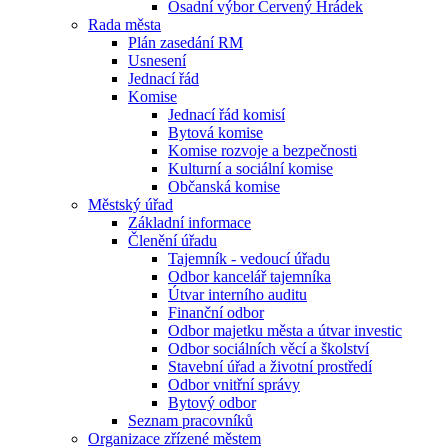
Osadní výbor Červený Hrádek
Rada města
Plán zasedání RM
Usnesení
Jednací řád
Komise
Jednací řád komisí
Bytová komise
Komise rozvoje a bezpečnosti
Kulturní a sociální komise
Občanská komise
Městský úřad
Základní informace
Členění úřadu
Tajemník - vedoucí úřadu
Odbor kancelář tajemníka
Útvar interního auditu
Finanční odbor
Odbor majetku města a útvar investic
Odbor sociálních věcí a školství
Stavební úřad a životní prostředí
Odbor vnitřní správy
Bytový odbor
Seznam pracovníků
Organizace zřízené městem