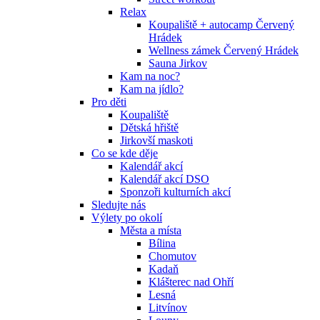
Relax
Koupaliště + autocamp Červený
Hrádek
Wellness zámek Červený Hrádek
Sauna Jirkov
Kam na noc?
Kam na jídlo?
Pro děti
Koupaliště
Dětská hřiště
Jirkovší maskoti
Co se kde děje
Kalendář akcí
Kalendář akcí DSO
Sponzoři kulturních akcí
Sledujte nás
Výlety po okolí
Města a místa
Bílina
Chomutov
Kadaň
Klášterec nad Ohří
Lesná
Litvínov