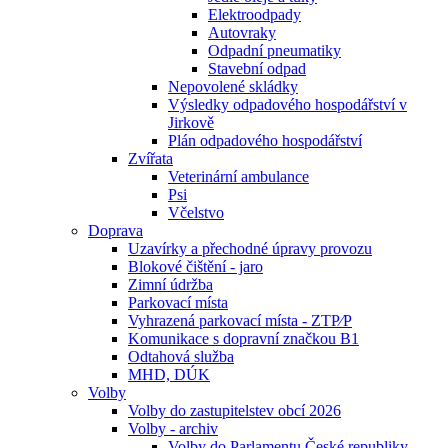
Elektroodpady
Autovraky
Odpadní pneumatiky
Stavební odpad
Nepovolené skládky
Výsledky odpadového hospodářství v
Jirkově
Plán odpadového hospodářství
Zvířata
Veterinární ambulance
Psi
Včelstvo
Doprava
Uzavírky a přechodné úpravy provozu
Blokové čištění - jaro
Zimní údržba
Parkovací místa
Vyhrazená parkovací místa - ZTP⁄P
Komunikace s dopravní značkou B1
Odtahová služba
MHD, DÚK
Volby
Volby do zastupitelstev obcí 2026
Volby - archiv
Volby do Parlamentu České republiky