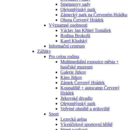
Smetanovy sady
Olejomlýnský park
Zámecký park na Červeném Hrádku
Obora Červený Hrádek
Významné osobnosti
Václav Jan Křtitel Tomášek
Rodina Brokofů
Karel Kludský
Informační centrum
Zážitky
Pro celou rodinu
Multimediální expozice města +
hasičské muzeum
Galerie Jirkov
Kino Jirkov
Zámek Červený Hrádek
Koupaliště + autocamp Červený
Hrádek
Jirkovské divadlo
Olejomlýnský park
Veřejné ohniště a griloviště
Sport
Lezecká aréna
Víceúčelové sportovní hřiště
Street workout