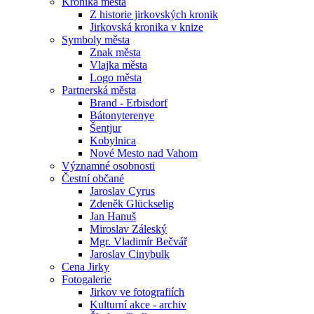
Kronika města
Z historie jirkovských kronik
Jirkovská kronika v knize
Symboly města
Znak města
Vlajka města
Logo města
Partnerská města
Brand - Erbisdorf
Bátonyterenye
Šentjur
Kobylnica
Nové Mesto nad Vahom
Významné osobnosti
Čestní občané
Jaroslav Cyrus
Zdeněk Glückselig
Jan Hanuš
Miroslav Záleský
Mgr. Vladimír Bečvář
Jaroslav Cinybulk
Cena Jirky
Fotogalerie
Jirkov ve fotografiích
Kulturní akce - archiv