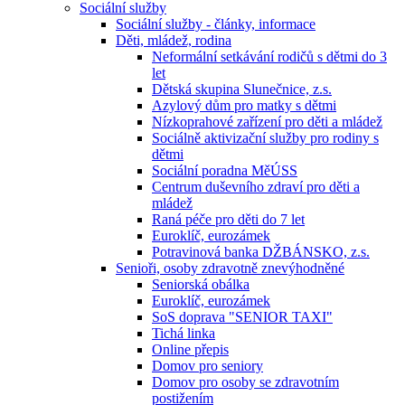
Sociální služby
Sociální služby - články, informace
Děti, mládež, rodina
Neformální setkávání rodičů s dětmi do 3
let
Dětská skupina Slunečnice, z.s.
Azylový dům pro matky s dětmi
Nízkoprahové zařízení pro děti a mládež
Sociálně aktivizační služby pro rodiny s
dětmi
Sociální poradna MěÚSS
Centrum duševního zdraví pro děti a
mládež
Raná péče pro děti do 7 let
Euroklíč, eurozámek
Potravinová banka DŽBÁNSKO, z.s.
Senioři, osoby zdravotně znevýhodněné
Seniorská obálka
Euroklíč, eurozámek
SoS doprava "SENIOR TAXI"
Tichá linka
Online přepis
Domov pro seniory
Domov pro osoby se zdravotním
postižením