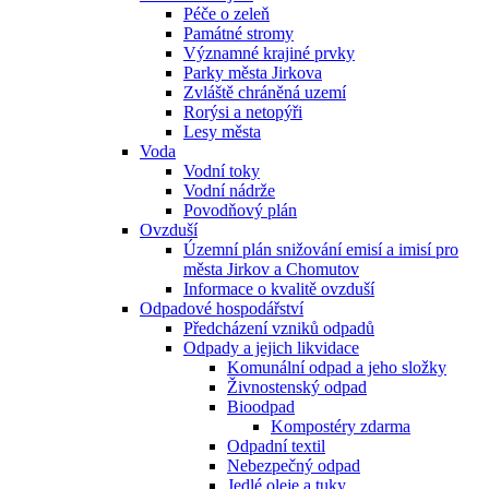
Péče o zeleň
Památné stromy
Významné krajiné prvky
Parky města Jirkova
Zvláště chráněná uzemí
Rorýsi a netopýři
Lesy města
Voda
Vodní toky
Vodní nádrže
Povodňový plán
Ovzduší
Územní plán snižování emisí a imisí pro
města Jirkov a Chomutov
Informace o kvalitě ovzduší
Odpadové hospodářství
Předcházení vzniků odpadů
Odpady a jejich likvidace
Komunální odpad a jeho složky
Živnostenský odpad
Bioodpad
Kompostéry zdarma
Odpadní textil
Nebezpečný odpad
Jedlé oleje a tuky