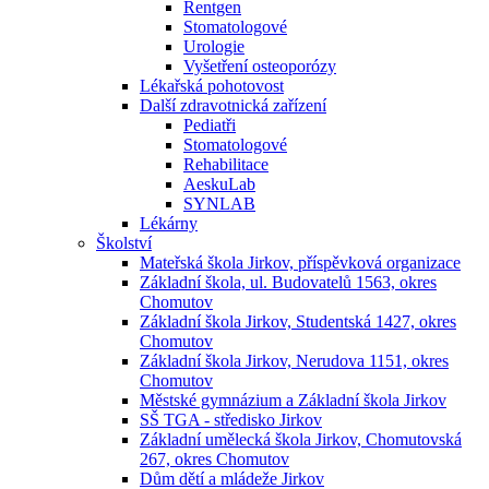
Rentgen
Stomatologové
Urologie
Vyšetření osteoporózy
Lékařská pohotovost
Další zdravotnická zařízení
Pediatři
Stomatologové
Rehabilitace
AeskuLab
SYNLAB
Lékárny
Školství
Mateřská škola Jirkov, příspěvková organizace
Základní škola, ul. Budovatelů 1563, okres
Chomutov
Základní škola Jirkov, Studentská 1427, okres
Chomutov
Základní škola Jirkov, Nerudova 1151, okres
Chomutov
Městské gymnázium a Základní škola Jirkov
SŠ TGA - středisko Jirkov
Základní umělecká škola Jirkov, Chomutovská
267, okres Chomutov
Dům dětí a mládeže Jirkov