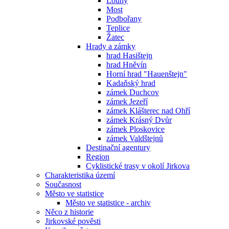
Louny
Most
Podbořany
Teplice
Žatec
Hrady a zámky
hrad Hasištejn
hrad Hněvín
Horní hrad "Hauenštejn"
Kadaňský hrad
zámek Duchcov
zámek Jezeří
zámek Klášterec nad Ohří
zámek Krásný Dvůr
zámek Ploskovice
zámek Valdštejnů
Destinační agentury
Region
Cyklistické trasy v okolí Jirkova
Charakteristika území
Současnost
Město ve statistice
Město ve statistice - archiv
Něco z historie
Jirkovské pověsti