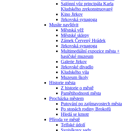
Salónní vůz principála Karla
Kludského zrekonstruovaný
Kino Jirkov
Jirkovská synagoga
Musíte navštívit
Městská věž
Městské sklepy
Zámek Červený Hrádek
Jirkovská synagoga
Multimediální expozice města +
hasičské muzeum
Galerie Jirkov
Jirkovské divadlo
Kludského vila
Muzeum školy
Historie města
Z historie o městě
Pamětihodnosti města
Procházka městem
Putování po zajímavostech města
Po stopách rodiny Brokofů
Hledá se kmotr
Příroda ve městě
Telšské údolí
Svojsíkovy sady