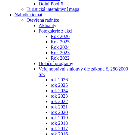
Dolní Poohří
Turistická interaktivní mapa
Nabídka témat
Otevřená radnice
Aktuality
Fotogalerie z akcí
Rok 2026
Rok 2025
Rok 2024
Rok 2023
Rok 2022
Dotační programy
Veřejnoprávní smlouvy dle zákona č. 250⁄2000
Sb.
rok 2026
rok 2025
rok 2024
rok 2023
rok 2022
rok 2021
rok 2020
rok 2019
rok 2018
rok 2017
rok 2016