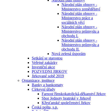
Národní plán obnovy
Národní plán obnovy -
Ministerstvo zemědělství
Národní plán obnovy -
Ministerstvo práce a
sociálních věcí
Národní plán obnovy -
Ministerstvo průmyslu a
obchodu I.
Národní plán obnovy -
Ministerstvo průmyslu a
obchodu II.
Nová zelená úsporám
Setkání se starostou
Veřejné zakázky
Investiční akce
POZVEDNI JIRKOV
Jirkované sobě 2019
Organizace, instituce
Banky a bankomaty
Církevní úřady
Farnost římskokatolická-děkanství Jirkov
Sbor Jednoty bratrské v Jirkově
Křesťanské společenství Jirkov
Česká pošta, s.p.