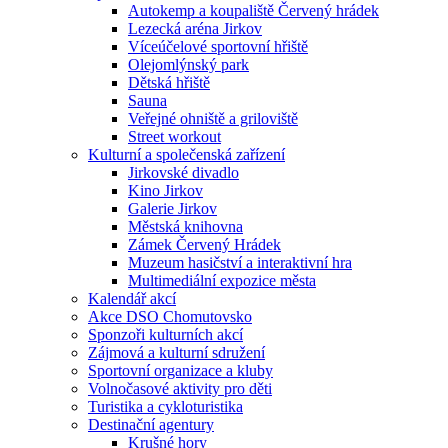
Autokemp a koupaliště Červený hrádek
Lezecká aréna Jirkov
Víceúčelové sportovní hřiště
Olejomlýnský park
Dětská hřiště
Sauna
Veřejné ohniště a griloviště
Street workout
Kulturní a společenská zařízení
Jirkovské divadlo
Kino Jirkov
Galerie Jirkov
Městská knihovna
Zámek Červený Hrádek
Muzeum hasičství a interaktivní hra
Multimediální expozice města
Kalendář akcí
Akce DSO Chomutovsko
Sponzoři kulturních akcí
Zájmová a kulturní sdružení
Sportovní organizace a kluby
Volnočasové aktivity pro děti
Turistika a cykloturistika
Destinační agentury
Krušné hory