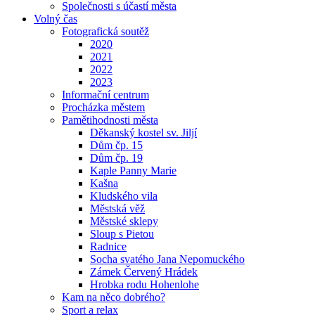
Společnosti s účastí města
Volný čas
Fotografická soutěž
2020
2021
2022
2023
Informační centrum
Procházka městem
Pamětihodnosti města
Děkanský kostel sv. Jiljí
Dům čp. 15
Dům čp. 19
Kaple Panny Marie
Kašna
Kludského vila
Městská věž
Městské sklepy
Sloup s Pietou
Radnice
Socha svatého Jana Nepomuckého
Zámek Červený Hrádek
Hrobka rodu Hohenlohe
Kam na něco dobrého?
Sport a relax