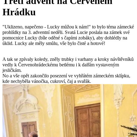
Třetí advent na Červeném
Hrádku
"Uklizeno, napečeno - Lucky můžou k nám!" to bylo téma zámecké
prohlídky na 3. adventní neděli. Svatá Lucie poslala na zámek své
pomocnice Lucky (bíle oděné s čapími zobáky), aby dohlédly na
úklid. Lucky ale měly smůlu, vše bylo čisté a hotové!
A tak se zpívaly koledy, zněly trubky i varhany a kroky návštěvníků
vedly k Červenohrádeckému betlému i k dalším vystaveným
jesličkám.
No a vše opět zakončilo posezení ve vyhřátém zámeckém sklípku,
kde nechyběla vánočka, cukroví, čaj a svařák.