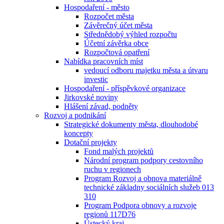
Hospodaření - město
Rozpočet města
Závěrečný účet města
Střednědobý výhled rozpočtu
Účetní závěrka obce
Rozpočtová opatření
Nabídka pracovních míst
vedoucí odboru majetku města a útvaru
investic
Hospodaření - příspěvkové organizace
Jirkovské noviny
Hlášení závad, podněty
Rozvoj a podnikání
Strategické dokumenty města, dlouhodobé
koncepty
Dotační projekty
Fond malých projektů
Národní program podpory cestovního
ruchu v regionech
Program Rozvoj a obnova materiálně
technické základny sociálních služeb 013
310
Program Podpora obnovy a rozvoje
regionů 117D76
Ústecký kraj