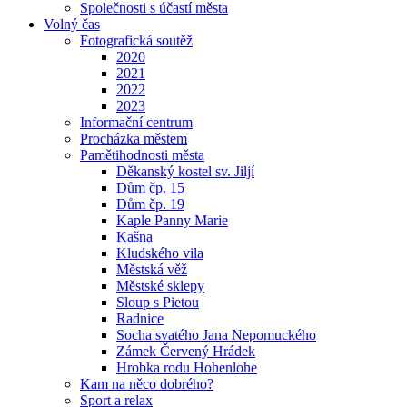
Společnosti s účastí města
Volný čas
Fotografická soutěž
2020
2021
2022
2023
Informační centrum
Procházka městem
Pamětihodnosti města
Děkanský kostel sv. Jiljí
Dům čp. 15
Dům čp. 19
Kaple Panny Marie
Kašna
Kludského vila
Městská věž
Městské sklepy
Sloup s Pietou
Radnice
Socha svatého Jana Nepomuckého
Zámek Červený Hrádek
Hrobka rodu Hohenlohe
Kam na něco dobrého?
Sport a relax