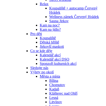
Relax
Koupaliště + autocamp Červený
Hrádek
Wellness zámek Červený Hrádek
Sauna Jirkov
Kam na noc?
Kam na jídlo?
Pro děti
Koupaliště
Dětská hřiště
Jirkovší maskoti
Co se kde děje
Kalendář akcí
Kalendář akcí DSO
Sponzoři kulturních akcí
Sledujte nás
Výlety po okolí
Města a místa
Bílina
Chomutov
Kadaň
Klášterec nad Ohří
Lesná
Litvínov