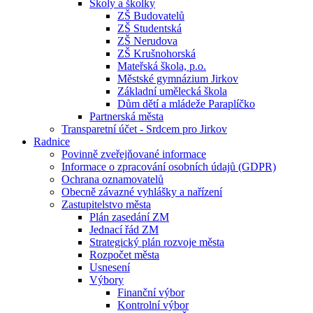
Školy a školky
ZŠ Budovatelů
ZŠ Studentská
ZŠ Nerudova
ZŠ Krušnohorská
Mateřská škola, p.o.
Městské gymnázium Jirkov
Základní umělecká škola
Dům dětí a mládeže Paraplíčko
Partnerská města
Transparetní účet - Srdcem pro Jirkov
Radnice
Povinně zveřejňované informace
Informace o zpracování osobních údajů (GDPR)
Ochrana oznamovatelů
Obecně závazné vyhlášky a nařízení
Zastupitelstvo města
Plán zasedání ZM
Jednací řád ZM
Strategický plán rozvoje města
Rozpočet města
Usnesení
Výbory
Finanční výbor
Kontrolní výbor