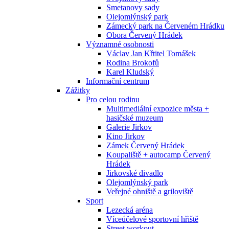
Smetanovy sady
Olejomlýnský park
Zámecký park na Červeném Hrádku
Obora Červený Hrádek
Významné osobnosti
Václav Jan Křtitel Tomášek
Rodina Brokofů
Karel Kludský
Informační centrum
Zážitky
Pro celou rodinu
Multimediální expozice města +
hasičské muzeum
Galerie Jirkov
Kino Jirkov
Zámek Červený Hrádek
Koupaliště + autocamp Červený
Hrádek
Jirkovské divadlo
Olejomlýnský park
Veřejné ohniště a griloviště
Sport
Lezecká aréna
Víceúčelové sportovní hřiště
Street workout