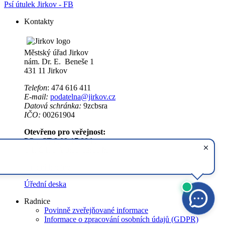
Psí útulek Jirkov - FB
Kontakty
Městský úřad Jirkov
nám. Dr. E. Beneše 1
431 11 Jirkov
Telefon
: 474 616 411
E-mail:
podatelna@jirkov.cz
Datová schránka:
9zcbsra
IČO:
00261904
Otevřeno pro veřejnost:
PO a ST 8:00-17:00 h.
ÚT, ČT, PÁ 8:00-13:00 h.
Úřední hodiny
Úřední deska
Radnice
Povinně zveřejňované informace
Informace o zpracování osobních údajů (GDPR)