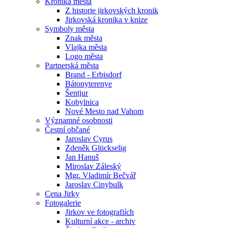
Kronika města
Z historie jirkovských kronik
Jirkovská kronika v knize
Symboly města
Znak města
Vlajka města
Logo města
Partnerská města
Brand - Erbisdorf
Bátonyterenye
Šentjur
Kobylnica
Nové Mesto nad Vahom
Významné osobnosti
Čestní občané
Jaroslav Cyrus
Zdeněk Glückselig
Jan Hanuš
Miroslav Záleský
Mgr. Vladimír Bečvář
Jaroslav Cinybulk
Cena Jirky
Fotogalerie
Jirkov ve fotografiích
Kulturní akce - archiv