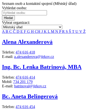
Seznam osob a kontaktní spojení (Městský úřad)
Vyhledat osobu:
Hledat
Vybrat organizaci:
A
B
C
Č
D
E
F
G
H
CH
J
K
L
M
N
P
R
S
Š
T
U
V
Ž
Alena Alexanderová
Telefon:
474 616 418
E-mail:
a.alexanderova@jirkov.cz
Ing. Bc. Lenka Batrinová, MBA
Telefon:
474 616 414
Mobil:
734 201 179
E-mail:
batrinoval@jirkov.cz
Bc. Aneta Belingerová
Telefon:
474 616 454