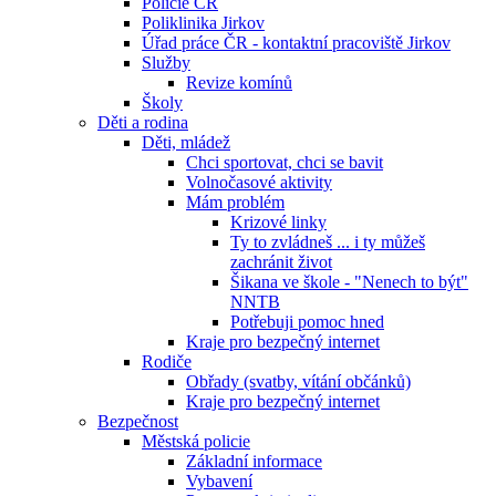
Policie ČR
Poliklinika Jirkov
Úřad práce ČR - kontaktní pracoviště Jirkov
Služby
Revize komínů
Školy
Děti a rodina
Děti, mládež
Chci sportovat, chci se bavit
Volnočasové aktivity
Mám problém
Krizové linky
Ty to zvládneš ... i ty můžeš
zachránit život
Šikana ve škole - "Nenech to být"
NNTB
Potřebuji pomoc hned
Kraje pro bezpečný internet
Rodiče
Obřady (svatby, vítání občánků)
Kraje pro bezpečný internet
Bezpečnost
Městská policie
Základní informace
Vybavení