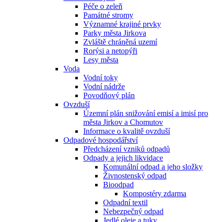
Péče o zeleň
Památné stromy
Významné krajiné prvky
Parky města Jirkova
Zvláště chráněná uzemí
Rorýsi a netopýři
Lesy města
Voda
Vodní toky
Vodní nádrže
Povodňový plán
Ovzduší
Územní plán snižování emisí a imisí pro
města Jirkov a Chomutov
Informace o kvalitě ovzduší
Odpadové hospodářství
Předcházení vzniků odpadů
Odpady a jejich likvidace
Komunální odpad a jeho složky
Živnostenský odpad
Bioodpad
Kompostéry zdarma
Odpadní textil
Nebezpečný odpad
Jedlé oleje a tuky