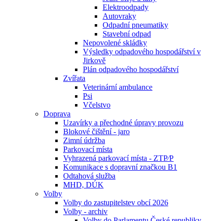
Elektroodpady
Autovraky
Odpadní pneumatiky
Stavební odpad
Nepovolené skládky
Výsledky odpadového hospodářství v
Jirkově
Plán odpadového hospodářství
Zvířata
Veterinární ambulance
Psi
Včelstvo
Doprava
Uzavírky a přechodné úpravy provozu
Blokové čištění - jaro
Zimní údržba
Parkovací místa
Vyhrazená parkovací místa - ZTP⁄P
Komunikace s dopravní značkou B1
Odtahová služba
MHD, DÚK
Volby
Volby do zastupitelstev obcí 2026
Volby - archiv
Volby do Parlamentu České republiky