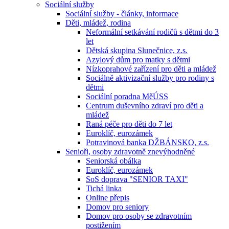
Sociální služby
Sociální služby - články, informace
Děti, mládež, rodina
Neformální setkávání rodičů s dětmi do 3
let
Dětská skupina Slunečnice, z.s.
Azylový dům pro matky s dětmi
Nízkoprahové zařízení pro děti a mládež
Sociálně aktivizační služby pro rodiny s
dětmi
Sociální poradna MěÚSS
Centrum duševního zdraví pro děti a
mládež
Raná péče pro děti do 7 let
Euroklíč, eurozámek
Potravinová banka DŽBÁNSKO, z.s.
Senioři, osoby zdravotně znevýhodněné
Seniorská obálka
Euroklíč, eurozámek
SoS doprava "SENIOR TAXI"
Tichá linka
Online přepis
Domov pro seniory
Domov pro osoby se zdravotním
postižením