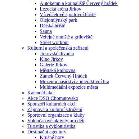
Autokemp a koupaliště Červený hrádek
Lezecká aréna Jirkov
Víceúčelové sportovní hřiště
Olejomlýnský park
Dětská hřiště
Sauna
Veřejné ohniště a griloviště
Street workout
Kulturní a společenská zařízení
Jirkovské divadlo
Kino Jirkov
Galerie Jirkov
Městská knihovna
Zámek Červený Hrádek
Muzeum hasičství a interaktivní hra
Multimediální expozice města
Kalendář akcí
Akce DSO Chomutovsko
Sponzoři kulturních akcí
Zájmová a kulturní sdružení
Sportovní organizace a kluby
Volnočasové aktivity pro děti
Turistika a cykloturistika
Destinační agentury
Krušné hory