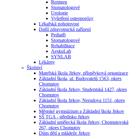
Rentgen
Stomatologové
Urologie
Vyšetření osteoporózy
Lékařská pohotovost
Další zdravotnická zařízení
Pediatři
Stomatologové
Rehabilitace
AeskuLab
SYNLAB
Lékárny
Školství
Mateřská škola Jirkov, příspěvková organizace
Základní škola, ul. Budovatelů 1563, okres
Chomutov
Základní škola Jirkov, Studentská 1427, okres
Chomutov
Základní škola Jirkov, Nerudova 1151, okres
Chomutov
Městské gymnázium a Základní škola Jirkov
SŠ TGA - středisko Jirkov
Základní umělecká škola Jirkov, Chomutovská
267, okres Chomutov
Dům dětí a mládeže Jirkov