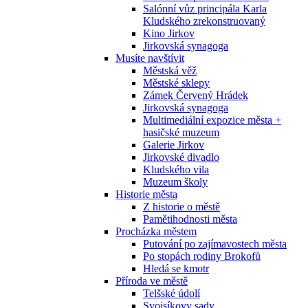
Salónní vůz principála Karla
Kludského zrekonstruovaný
Kino Jirkov
Jirkovská synagoga
Musíte navštívit
Městská věž
Městské sklepy
Zámek Červený Hrádek
Jirkovská synagoga
Multimediální expozice města +
hasičské muzeum
Galerie Jirkov
Jirkovské divadlo
Kludského vila
Muzeum školy
Historie města
Z historie o městě
Pamětihodnosti města
Procházka městem
Putování po zajímavostech města
Po stopách rodiny Brokofů
Hledá se kmotr
Příroda ve městě
Telšské údolí
Svojsíkovy sady