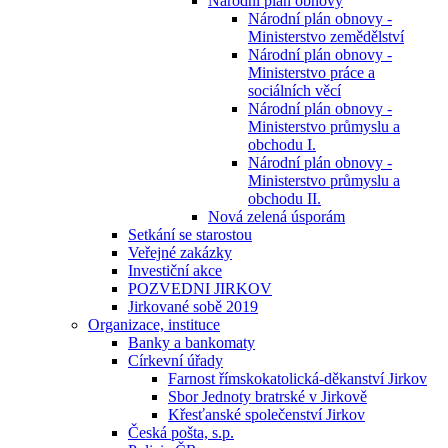
Národní plán obnovy
Národní plán obnovy -
Ministerstvo zemědělství
Národní plán obnovy -
Ministerstvo práce a
sociálních věcí
Národní plán obnovy -
Ministerstvo průmyslu a
obchodu I.
Národní plán obnovy -
Ministerstvo průmyslu a
obchodu II.
Nová zelená úsporám
Setkání se starostou
Veřejné zakázky
Investiční akce
POZVEDNI JIRKOV
Jirkované sobě 2019
Organizace, instituce
Banky a bankomaty
Církevní úřady
Farnost římskokatolická-děkanství Jirkov
Sbor Jednoty bratrské v Jirkově
Křesťanské společenství Jirkov
Česká pošta, s.p.