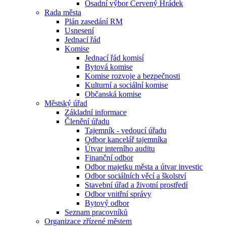
Osadní výbor Červený Hrádek
Rada města
Plán zasedání RM
Usnesení
Jednací řád
Komise
Jednací řád komisí
Bytová komise
Komise rozvoje a bezpečnosti
Kulturní a sociální komise
Občanská komise
Městský úřad
Základní informace
Členění úřadu
Tajemník - vedoucí úřadu
Odbor kancelář tajemníka
Útvar interního auditu
Finanční odbor
Odbor majetku města a útvar investic
Odbor sociálních věcí a školství
Stavební úřad a životní prostředí
Odbor vnitřní správy
Bytový odbor
Seznam pracovníků
Organizace zřízené městem