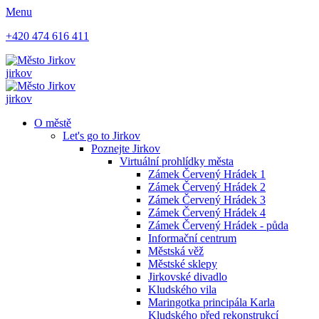
Menu
+420 474 616 411
jirkov
jirkov
O městě
Let's go to Jirkov
Poznejte Jirkov
Virtuální prohlídky města
Zámek Červený Hrádek 1
Zámek Červený Hrádek 2
Zámek Červený Hrádek 3
Zámek Červený Hrádek 4
Zámek Červený Hrádek - půda
Informační centrum
Městská věž
Městské sklepy
Jirkovské divadlo
Kludského vila
Maringotka principála Karla
Kludského před rekonstrukcí