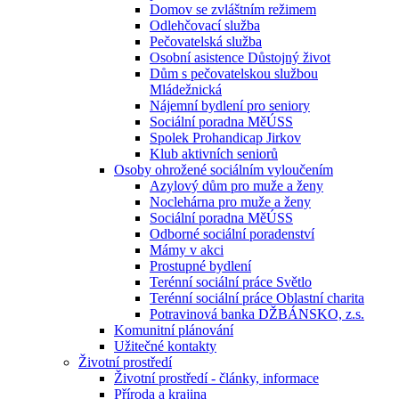
Domov se zvláštním režimem
Odlehčovací služba
Pečovatelská služba
Osobní asistence Důstojný život
Dům s pečovatelskou službou
Mládežnická
Nájemní bydlení pro seniory
Sociální poradna MěÚSS
Spolek Prohandicap Jirkov
Klub aktivních seniorů
Osoby ohrožené sociálním vyloučením
Azylový dům pro muže a ženy
Noclehárna pro muže a ženy
Sociální poradna MěÚSS
Odborné sociální poradenství
Mámy v akci
Prostupné bydlení
Terénní sociální práce Světlo
Terénní sociální práce Oblastní charita
Potravinová banka DŽBÁNSKO, z.s.
Komunitní plánování
Užitečné kontakty
Životní prostředí
Životní prostředí - články, informace
Příroda a krajina