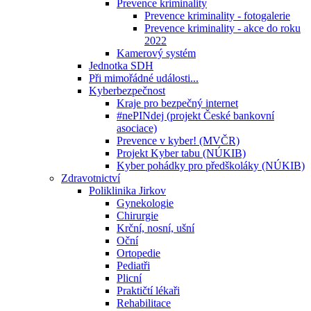
Prevence kriminality
Prevence kriminality - fotogalerie
Prevence kriminality - akce do roku
2022
Kamerový systém
Jednotka SDH
Při mimořádné události...
Kyberbezpečnost
Kraje pro bezpečný internet
#nePINdej (projekt České bankovní
asociace)
Prevence v kyber! (MVČR)
Projekt Kyber tabu (NÚKIB)
Kyber pohádky pro předškoláky (NÚKIB)
Zdravotnictví
Poliklinika Jirkov
Gynekologie
Chirurgie
Krční, nosní, ušní
Oční
Ortopedie
Pediatři
Plicní
Praktičtí lékaři
Rehabilitace