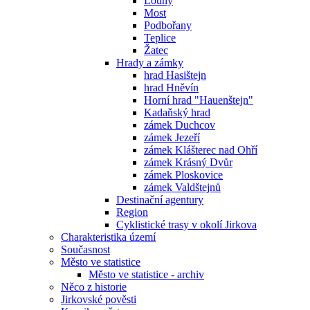
Louny
Most
Podbořany
Teplice
Žatec
Hrady a zámky
hrad Hasištejn
hrad Hněvín
Horní hrad "Hauenštejn"
Kadaňský hrad
zámek Duchcov
zámek Jezeří
zámek Klášterec nad Ohří
zámek Krásný Dvůr
zámek Ploskovice
zámek Valdštejnů
Destinační agentury
Region
Cyklistické trasy v okolí Jirkova
Charakteristika území
Současnost
Město ve statistice
Město ve statistice - archiv
Něco z historie
Jirkovské pověsti