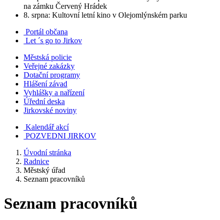
na zámku Červený Hrádek
8. srpna: Kultovní letní kino v Olejomlýnském parku
Portál občana
Let ´s go to Jirkov
Městská policie
Veřejné zakázky
Dotační programy
Hlášení závad
Vyhlášky a nařízení
Úřední deska
Jirkovské noviny
Kalendář akcí
POZVEDNI JIRKOV
Úvodní stránka
Radnice
Městský úřad
Seznam pracovníků
Seznam pracovníků