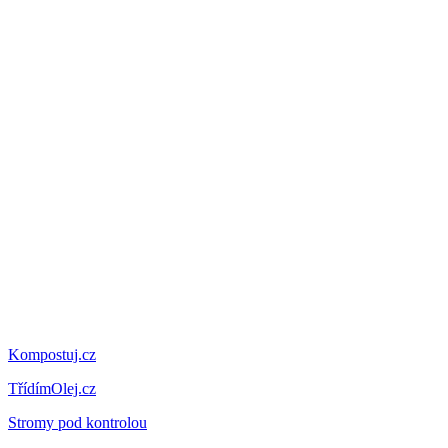
Kompostuj.cz
TřídímOlej.cz
Stromy pod kontrolou