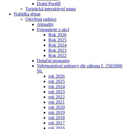
Dolní Poohří
Turistická interaktivní mapa
Nabídka témat
Otevřená radnice
Aktuality
Fotogalerie z akcí
Rok 2026
Rok 2025
Rok 2024
Rok 2023
Rok 2022
Dotační programy
Veřejnoprávní smlouvy dle zákona č. 250⁄2000
Sb.
rok 2026
rok 2025
rok 2024
rok 2023
rok 2022
rok 2021
rok 2020
rok 2019
rok 2018
rok 2017
rok 2016