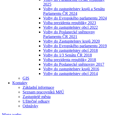
2025
Volby do zastupitelstev krajů a Senátu
Parlamentu ČR 2024
Volby do Evropského parlamentu 2024
Volba prezidenta republiky 2023
Volby do zastupitelstev obcí 2022
Volby do Poslanecké sněmovny
Parlamentu ČR 2021
Volby do Zastupitelstev krajů 2020
Volby do Evropského parlamentu 2019
Volby do zastupitelstev obcí 2018
Volby do 1⁄3 Senátu ČR 2018
Volba prezidenta republiky 2018
Volby do Poslanecké sněmovny 2017
Volby do zastupitelstev krajů 2016
Volby do zastupitelstev obcí 2014
GIS
Kontakty
Základní informace
Seznam pracovníků MěÚ
Zastupitelé města
Užitečné odkazy
Odstávky
Mapa webu