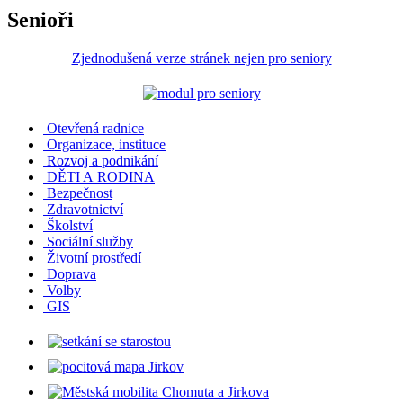
Senioři
Zjednodušená verze stránek nejen pro seniory
Otevřená radnice
Organizace, instituce
Rozvoj a podnikání
DĚTI A RODINA
Bezpečnost
Zdravotnictví
Školství
Sociální služby
Životní prostředí
Doprava
Volby
GIS