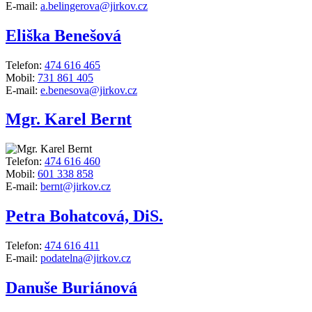
E-mail:
a.belingerova@jirkov.cz
Eliška Benešová
Telefon:
474 616 465
Mobil:
731 861 405
E-mail:
e.benesova@jirkov.cz
Mgr. Karel Bernt
Telefon:
474 616 460
Mobil:
601 338 858
E-mail:
bernt@jirkov.cz
Petra Bohatcová, DiS.
Telefon:
474 616 411
E-mail:
podatelna@jirkov.cz
Danuše Buriánová