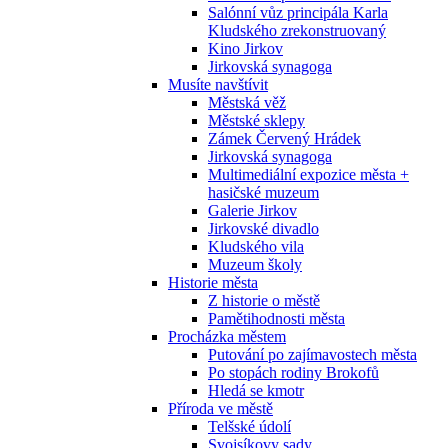
Salónní vůz principála Karla
Kludského zrekonstruovaný
Kino Jirkov
Jirkovská synagoga
Musíte navštívit
Městská věž
Městské sklepy
Zámek Červený Hrádek
Jirkovská synagoga
Multimediální expozice města +
hasičské muzeum
Galerie Jirkov
Jirkovské divadlo
Kludského vila
Muzeum školy
Historie města
Z historie o městě
Pamětihodnosti města
Procházka městem
Putování po zajímavostech města
Po stopách rodiny Brokofů
Hledá se kmotr
Příroda ve městě
Telšské údolí
Svojsíkovy sady