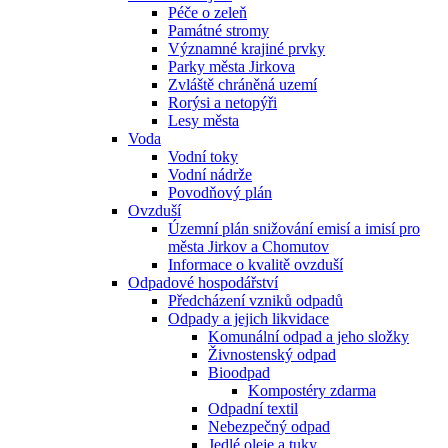
Péče o zeleň
Památné stromy
Významné krajiné prvky
Parky města Jirkova
Zvláště chráněná uzemí
Rorýsi a netopýři
Lesy města
Voda
Vodní toky
Vodní nádrže
Povodňový plán
Ovzduší
Územní plán snižování emisí a imisí pro
města Jirkov a Chomutov
Informace o kvalitě ovzduší
Odpadové hospodářství
Předcházení vzniků odpadů
Odpady a jejich likvidace
Komunální odpad a jeho složky
Živnostenský odpad
Bioodpad
Kompostéry zdarma
Odpadní textil
Nebezpečný odpad
Jedlé oleje a tuky