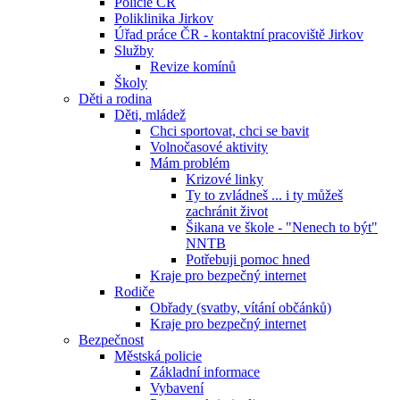
Policie ČR
Poliklinika Jirkov
Úřad práce ČR - kontaktní pracoviště Jirkov
Služby
Revize komínů
Školy
Děti a rodina
Děti, mládež
Chci sportovat, chci se bavit
Volnočasové aktivity
Mám problém
Krizové linky
Ty to zvládneš ... i ty můžeš
zachránit život
Šikana ve škole - "Nenech to být"
NNTB
Potřebuji pomoc hned
Kraje pro bezpečný internet
Rodiče
Obřady (svatby, vítání občánků)
Kraje pro bezpečný internet
Bezpečnost
Městská policie
Základní informace
Vybavení