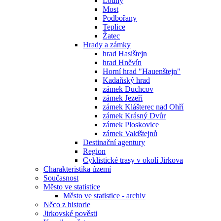
Louny
Most
Podbořany
Teplice
Žatec
Hrady a zámky
hrad Hasištejn
hrad Hněvín
Horní hrad "Hauenštejn"
Kadaňský hrad
zámek Duchcov
zámek Jezeří
zámek Klášterec nad Ohří
zámek Krásný Dvůr
zámek Ploskovice
zámek Valdštejnů
Destinační agentury
Region
Cyklistické trasy v okolí Jirkova
Charakteristika území
Současnost
Město ve statistice
Město ve statistice - archiv
Něco z historie
Jirkovské pověsti