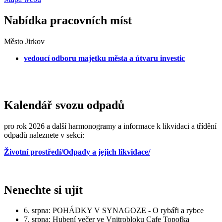
Nabídka pracovních míst
Město Jirkov
vedoucí odboru majetku města a útvaru investic
Kalendář svozu odpadů
pro rok 2026 a další harmonogramy a informace k likvidaci a třídění
odpadů naleznete v sekci:
Životní prostředí/Odpady a jejich likvidace/
Nenechte si ujít
6. srpna: POHÁDKY V SYNAGOZE - O rybáři a rybce
7. srpna: Hubení večer ve Vnitrobloku Cafe Topofka