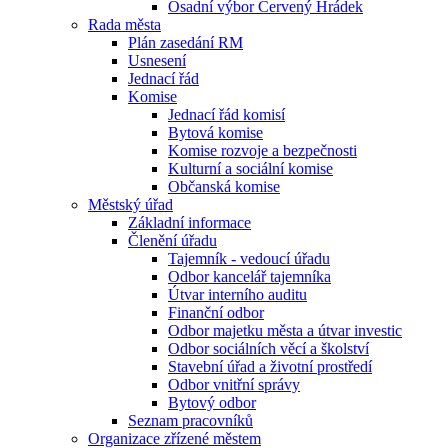
Osadní výbor Červený Hrádek
Rada města
Plán zasedání RM
Usnesení
Jednací řád
Komise
Jednací řád komisí
Bytová komise
Komise rozvoje a bezpečnosti
Kulturní a sociální komise
Občanská komise
Městský úřad
Základní informace
Členění úřadu
Tajemník - vedoucí úřadu
Odbor kancelář tajemníka
Útvar interního auditu
Finanční odbor
Odbor majetku města a útvar investic
Odbor sociálních věcí a školství
Stavební úřad a životní prostředí
Odbor vnitřní správy
Bytový odbor
Seznam pracovníků
Organizace zřízené městem