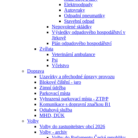
Elektroodpady
Autovraky
Odpadní pneumatiky
Stavební odpad
Nepovolené skládky
Výsledky odpadového hospodářství v
Jirkově
Plán odpadového hospodářství
Zvířata
Veterinární ambulance
Psi
Včelstvo
Doprava
Uzavírky a přechodné úpravy provozu
Blokové čištění - jaro
Zimní údržba
Parkovací místa
Vyhrazená parkovací místa - ZTP⁄P
Komunikace s dopravní značkou B1
Odtahová služba
MHD, DÚK
Volby
Volby do zastupitelstev obcí 2026
Volby - archiv
Volby do Parlamentu České republiky