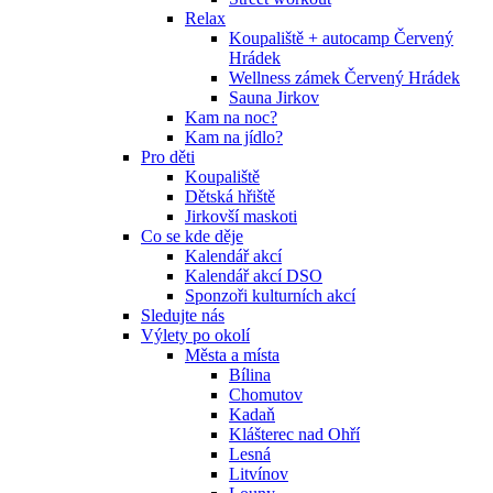
Relax
Koupaliště + autocamp Červený
Hrádek
Wellness zámek Červený Hrádek
Sauna Jirkov
Kam na noc?
Kam na jídlo?
Pro děti
Koupaliště
Dětská hřiště
Jirkovší maskoti
Co se kde děje
Kalendář akcí
Kalendář akcí DSO
Sponzoři kulturních akcí
Sledujte nás
Výlety po okolí
Města a místa
Bílina
Chomutov
Kadaň
Klášterec nad Ohří
Lesná
Litvínov