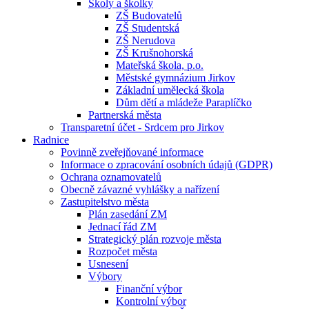
Školy a školky
ZŠ Budovatelů
ZŠ Studentská
ZŠ Nerudova
ZŠ Krušnohorská
Mateřská škola, p.o.
Městské gymnázium Jirkov
Základní umělecká škola
Dům dětí a mládeže Paraplíčko
Partnerská města
Transparetní účet - Srdcem pro Jirkov
Radnice
Povinně zveřejňované informace
Informace o zpracování osobních údajů (GDPR)
Ochrana oznamovatelů
Obecně závazné vyhlášky a nařízení
Zastupitelstvo města
Plán zasedání ZM
Jednací řád ZM
Strategický plán rozvoje města
Rozpočet města
Usnesení
Výbory
Finanční výbor
Kontrolní výbor