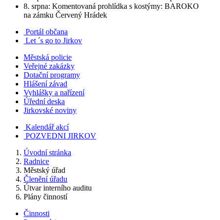
8. srpna: Komentovaná prohlídka s kostýmy: BAROKO
na zámku Červený Hrádek
Portál občana
Let ´s go to Jirkov
Městská policie
Veřejné zakázky
Dotační programy
Hlášení závad
Vyhlášky a nařízení
Úřední deska
Jirkovské noviny
Kalendář akcí
POZVEDNI JIRKOV
Úvodní stránka
Radnice
Městský úřad
Členění úřadu
Útvar interního auditu
Plány činností
Činnosti