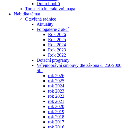
Dolní Poohří
Turistická interaktivní mapa
Nabídka témat
Otevřená radnice
Aktuality
Fotogalerie z akcí
Rok 2026
Rok 2025
Rok 2024
Rok 2023
Rok 2022
Dotační programy
Veřejnoprávní smlouvy dle zákona č. 250⁄2000
Sb.
rok 2026
rok 2025
rok 2024
rok 2023
rok 2022
rok 2021
rok 2020
rok 2019
rok 2018
rok 2017
rok 2016