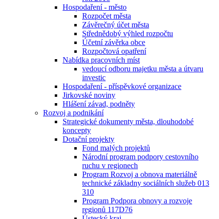
Hospodaření - město
Rozpočet města
Závěrečný účet města
Střednědobý výhled rozpočtu
Účetní závěrka obce
Rozpočtová opatření
Nabídka pracovních míst
vedoucí odboru majetku města a útvaru
investic
Hospodaření - příspěvkové organizace
Jirkovské noviny
Hlášení závad, podněty
Rozvoj a podnikání
Strategické dokumenty města, dlouhodobé
koncepty
Dotační projekty
Fond malých projektů
Národní program podpory cestovního
ruchu v regionech
Program Rozvoj a obnova materiálně
technické základny sociálních služeb 013
310
Program Podpora obnovy a rozvoje
regionů 117D76
Ústecký kraj