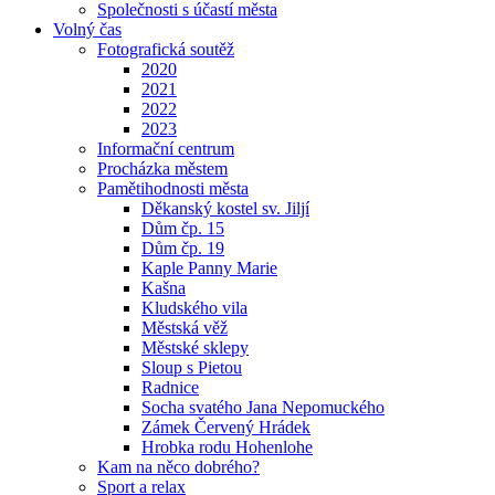
Společnosti s účastí města
Volný čas
Fotografická soutěž
2020
2021
2022
2023
Informační centrum
Procházka městem
Pamětihodnosti města
Děkanský kostel sv. Jiljí
Dům čp. 15
Dům čp. 19
Kaple Panny Marie
Kašna
Kludského vila
Městská věž
Městské sklepy
Sloup s Pietou
Radnice
Socha svatého Jana Nepomuckého
Zámek Červený Hrádek
Hrobka rodu Hohenlohe
Kam na něco dobrého?
Sport a relax