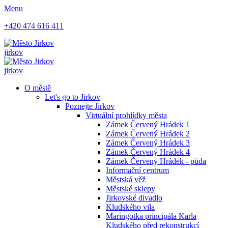
Menu
+420 474 616 411
jirkov
jirkov
O městě
Let's go to Jirkov
Poznejte Jirkov
Virtuální prohlídky města
Zámek Červený Hrádek 1
Zámek Červený Hrádek 2
Zámek Červený Hrádek 3
Zámek Červený Hrádek 4
Zámek Červený Hrádek - půda
Informační centrum
Městská věž
Městské sklepy
Jirkovské divadlo
Kludského vila
Maringotka principála Karla
Kludského před rekonstrukcí