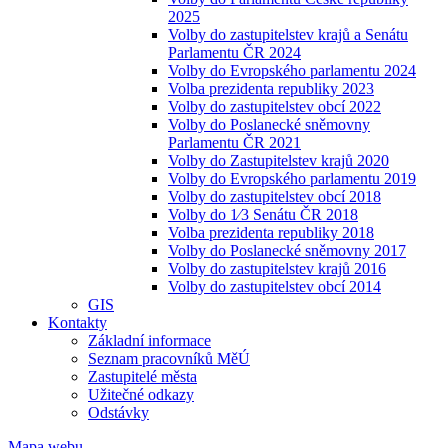
2025
Volby do zastupitelstev krajů a Senátu
Parlamentu ČR 2024
Volby do Evropského parlamentu 2024
Volba prezidenta republiky 2023
Volby do zastupitelstev obcí 2022
Volby do Poslanecké sněmovny
Parlamentu ČR 2021
Volby do Zastupitelstev krajů 2020
Volby do Evropského parlamentu 2019
Volby do zastupitelstev obcí 2018
Volby do 1⁄3 Senátu ČR 2018
Volba prezidenta republiky 2018
Volby do Poslanecké sněmovny 2017
Volby do zastupitelstev krajů 2016
Volby do zastupitelstev obcí 2014
GIS
Kontakty
Základní informace
Seznam pracovníků MěÚ
Zastupitelé města
Užitečné odkazy
Odstávky
Mapa webu