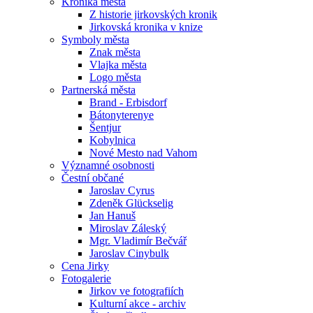
Kronika města
Z historie jirkovských kronik
Jirkovská kronika v knize
Symboly města
Znak města
Vlajka města
Logo města
Partnerská města
Brand - Erbisdorf
Bátonyterenye
Šentjur
Kobylnica
Nové Mesto nad Vahom
Významné osobnosti
Čestní občané
Jaroslav Cyrus
Zdeněk Glückselig
Jan Hanuš
Miroslav Záleský
Mgr. Vladimír Bečvář
Jaroslav Cinybulk
Cena Jirky
Fotogalerie
Jirkov ve fotografiích
Kulturní akce - archiv