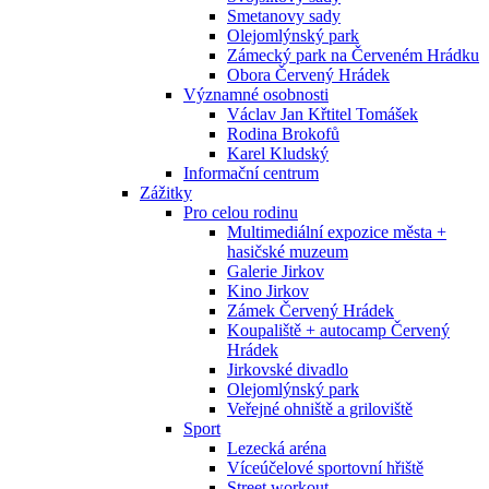
Smetanovy sady
Olejomlýnský park
Zámecký park na Červeném Hrádku
Obora Červený Hrádek
Významné osobnosti
Václav Jan Křtitel Tomášek
Rodina Brokofů
Karel Kludský
Informační centrum
Zážitky
Pro celou rodinu
Multimediální expozice města +
hasičské muzeum
Galerie Jirkov
Kino Jirkov
Zámek Červený Hrádek
Koupaliště + autocamp Červený
Hrádek
Jirkovské divadlo
Olejomlýnský park
Veřejné ohniště a griloviště
Sport
Lezecká aréna
Víceúčelové sportovní hřiště
Street workout