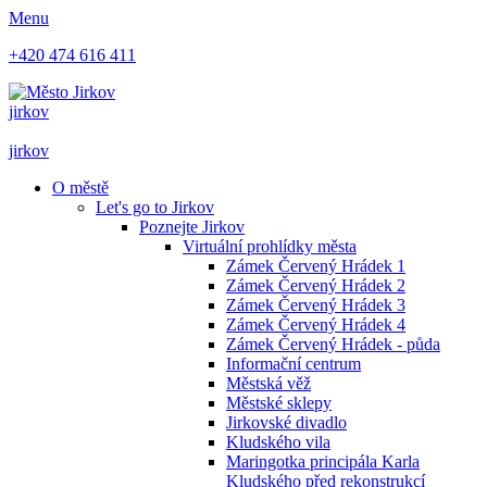
Menu
+420 474 616 411
jirkov
jirkov
O městě
Let's go to Jirkov
Poznejte Jirkov
Virtuální prohlídky města
Zámek Červený Hrádek 1
Zámek Červený Hrádek 2
Zámek Červený Hrádek 3
Zámek Červený Hrádek 4
Zámek Červený Hrádek - půda
Informační centrum
Městská věž
Městské sklepy
Jirkovské divadlo
Kludského vila
Maringotka principála Karla
Kludského před rekonstrukcí