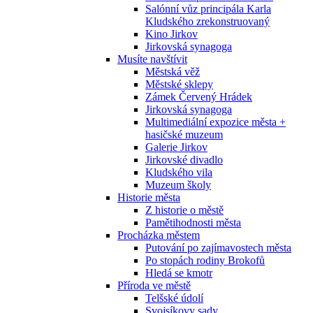
Salónní vůz principála Karla
Kludského zrekonstruovaný
Kino Jirkov
Jirkovská synagoga
Musíte navštívit
Městská věž
Městské sklepy
Zámek Červený Hrádek
Jirkovská synagoga
Multimediální expozice města +
hasičské muzeum
Galerie Jirkov
Jirkovské divadlo
Kludského vila
Muzeum školy
Historie města
Z historie o městě
Pamětihodnosti města
Procházka městem
Putování po zajímavostech města
Po stopách rodiny Brokofů
Hledá se kmotr
Příroda ve městě
Telšské údolí
Svojsíkovy sady