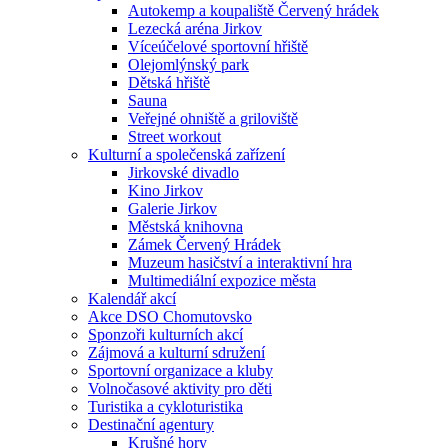
Autokemp a koupaliště Červený hrádek
Lezecká aréna Jirkov
Víceúčelové sportovní hřiště
Olejomlýnský park
Dětská hřiště
Sauna
Veřejné ohniště a griloviště
Street workout
Kulturní a společenská zařízení
Jirkovské divadlo
Kino Jirkov
Galerie Jirkov
Městská knihovna
Zámek Červený Hrádek
Muzeum hasičství a interaktivní hra
Multimediální expozice města
Kalendář akcí
Akce DSO Chomutovsko
Sponzoři kulturních akcí
Zájmová a kulturní sdružení
Sportovní organizace a kluby
Volnočasové aktivity pro děti
Turistika a cykloturistika
Destinační agentury
Krušné hory