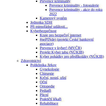
Prevence kriminality
Prevence kriminality - fotogalerie
Prevence kriminality - akce do roku
2022
Kamerový systém
Jednotka SDH
Při mimořádné události...
Kyberbezpečnost
Kraje pro bezpečný internet
#nePINdej (projekt České bankovní
asociace)
Prevence v kyber! (MVČR)
Projekt Kyber tabu (NÚKIB)
Kyber pohádky pro předškoláky (NÚKIB)
Zdravotnictví
Poliklinika Jirkov
Gynekologie
Chirurgie
Krční, nosní, ušní
Oční
Ortopedie
Pediatři
Plicní
Praktičtí lékaři
Rehabilitace