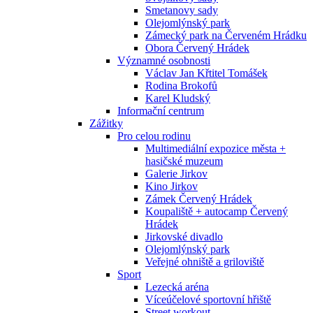
Smetanovy sady
Olejomlýnský park
Zámecký park na Červeném Hrádku
Obora Červený Hrádek
Významné osobnosti
Václav Jan Křtitel Tomášek
Rodina Brokofů
Karel Kludský
Informační centrum
Zážitky
Pro celou rodinu
Multimediální expozice města +
hasičské muzeum
Galerie Jirkov
Kino Jirkov
Zámek Červený Hrádek
Koupaliště + autocamp Červený
Hrádek
Jirkovské divadlo
Olejomlýnský park
Veřejné ohniště a griloviště
Sport
Lezecká aréna
Víceúčelové sportovní hřiště
Street workout