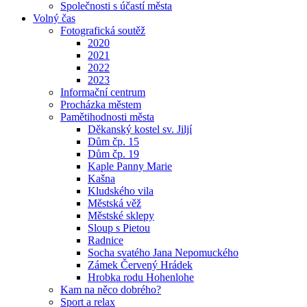
Společnosti s účastí města
Volný čas
Fotografická soutěž
2020
2021
2022
2023
Informační centrum
Procházka městem
Pamětihodnosti města
Děkanský kostel sv. Jiljí
Dům čp. 15
Dům čp. 19
Kaple Panny Marie
Kašna
Kludského vila
Městská věž
Městské sklepy
Sloup s Pietou
Radnice
Socha svatého Jana Nepomuckého
Zámek Červený Hrádek
Hrobka rodu Hohenlohe
Kam na něco dobrého?
Sport a relax