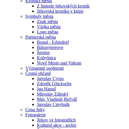
Kronika města
Z historie jirkovských kronik
Jirkovská kronika v knize
Symboly města
Znak města
Vlajka města
Logo města
Partnerská města
Brand - Erbisdorf
Bátonyterenye
Šentjur
Kobylnica
Nové Mesto nad Vahom
Významné osobnosti
Čestní občané
Jaroslav Cyrus
Zdeněk Glückselig
Jan Hanuš
Miroslav Záleský
Mgr. Vladimír Bečvář
Jaroslav Cinybulk
Cena Jirky
Fotogalerie
Jirkov ve fotografiích
Kulturní akce - archiv