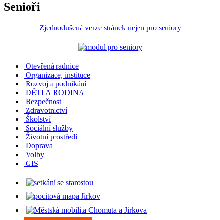
Senioři
Zjednodušená verze stránek nejen pro seniory
Otevřená radnice
Organizace, instituce
Rozvoj a podnikání
DĚTI A RODINA
Bezpečnost
Zdravotnictví
Školství
Sociální služby
Životní prostředí
Doprava
Volby
GIS