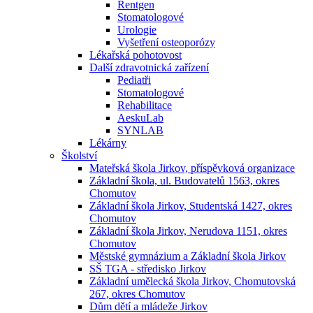
Rentgen
Stomatologové
Urologie
Vyšetření osteoporózy
Lékařská pohotovost
Další zdravotnická zařízení
Pediatři
Stomatologové
Rehabilitace
AeskuLab
SYNLAB
Lékárny
Školství
Mateřská škola Jirkov, příspěvková organizace
Základní škola, ul. Budovatelů 1563, okres
Chomutov
Základní škola Jirkov, Studentská 1427, okres
Chomutov
Základní škola Jirkov, Nerudova 1151, okres
Chomutov
Městské gymnázium a Základní škola Jirkov
SŠ TGA - středisko Jirkov
Základní umělecká škola Jirkov, Chomutovská
267, okres Chomutov
Dům dětí a mládeže Jirkov