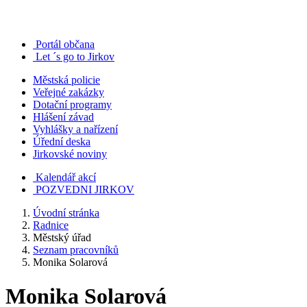
Portál občana
Let ´s go to Jirkov
Městská policie
Veřejné zakázky
Dotační programy
Hlášení závad
Vyhlášky a nařízení
Úřední deska
Jirkovské noviny
Kalendář akcí
POZVEDNI JIRKOV
Úvodní stránka
Radnice
Městský úřad
Seznam pracovníků
Monika Solarová
Monika Solarová