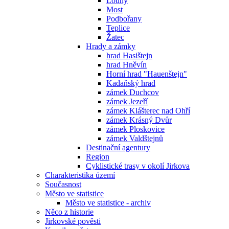
Louny
Most
Podbořany
Teplice
Žatec
Hrady a zámky
hrad Hasištejn
hrad Hněvín
Horní hrad "Hauenštejn"
Kadaňský hrad
zámek Duchcov
zámek Jezeří
zámek Klášterec nad Ohří
zámek Krásný Dvůr
zámek Ploskovice
zámek Valdštejnů
Destinační agentury
Region
Cyklistické trasy v okolí Jirkova
Charakteristika území
Současnost
Město ve statistice
Město ve statistice - archiv
Něco z historie
Jirkovské pověsti