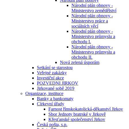
Národní plán obnovy
Národní plán obnovy -
Ministerstvo zemědělství
Národní plán obnovy -
Ministerstvo práce a
sociálních věcí
Národní plán obnovy -
Ministerstvo průmyslu a
obchodu I.
Národní plán obnovy -
Ministerstvo průmyslu a
obchodu II.
Nová zelená úsporám
Setkání se starostou
Veřejné zakázky
Investiční akce
POZVEDNI JIRKOV
Jirkované sobě 2019
Organizace, instituce
Banky a bankomaty
Církevní úřady
Farnost římskokatolická-děkanství Jirkov
Sbor Jednoty bratrské v Jirkově
Křesťanské společenství Jirkov
Česká pošta, s.p.