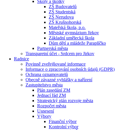
Školy a školky
ZŠ Budovatelů
ZŠ Studentská
ZŠ Nerudova
ZŠ Krušnohorská
Mateřská škola, p.o.
Městské gymnázium Jirkov
Základní umělecká škola
Dům dětí a mládeže Paraplíčko
Partnerská města
Transparetní účet - Srdcem pro Jirkov
Radnice
Povinně zveřejňované informace
Informace o zpracování osobních údajů (GDPR)
Ochrana oznamovatelů
Obecně závazné vyhlášky a nařízení
Zastupitelstvo města
Plán zasedání ZM
Jednací řád ZM
Strategický plán rozvoje města
Rozpočet města
Usnesení
Výbory
Finanční výbor
Kontrolní výbor