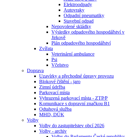
Elektroodpady
Autovraky
Odpadní pneumatiky
Stavební odpad
Nepovolené skládky
Výsledky odpadového hospodářství v
Jirkově
Plán odpadového hospodářství
Zvířata
Veterinární ambulance
Psi
Včelstvo
Doprava
Uzavírky a přechodné úpravy provozu
Blokové čištění - jaro
Zimní údržba
Parkovací místa
Vyhrazená parkovací místa - ZTP⁄P
Komunikace s dopravní značkou B1
Odtahová služba
MHD, DÚK
Volby
Volby do zastupitelstev obcí 2026
Volby - archiv
Volby do Parlamentu České republiky