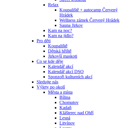
Relax
Koupaliště + autocamp Červený
Hrádek
Wellness zámek Červený Hrádek
Sauna Jirkov
Kam na noc?
Kam na jídlo?
Pro děti
Koupaliště
Dětská hřiště
Jirkovší maskoti
Co se kde děje
Kalendář akcí
Kalendář akcí DSO
Sponzoři kulturních akcí
Sledujte nás
Výlety po okolí
Města a místa
Bílina
Chomutov
Kadaň
Klášterec nad Ohří
Lesná
Litvínov