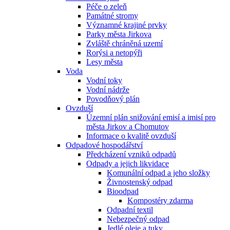
Péče o zeleň
Památné stromy
Významné krajiné prvky
Parky města Jirkova
Zvláště chráněná uzemí
Rorýsi a netopýři
Lesy města
Voda
Vodní toky
Vodní nádrže
Povodňový plán
Ovzduší
Územní plán snižování emisí a imisí pro
města Jirkov a Chomutov
Informace o kvalitě ovzduší
Odpadové hospodářství
Předcházení vzniků odpadů
Odpady a jejich likvidace
Komunální odpad a jeho složky
Živnostenský odpad
Bioodpad
Kompostéry zdarma
Odpadní textil
Nebezpečný odpad
Jedlé oleje a tuky