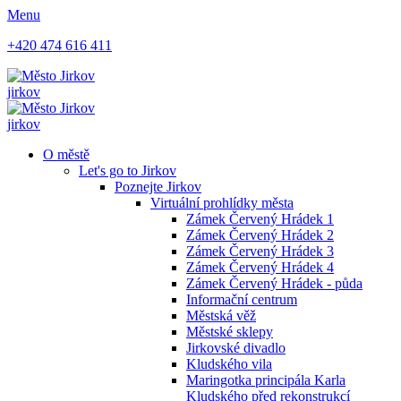
Menu
+420 474 616 411
jirkov
jirkov
O městě
Let's go to Jirkov
Poznejte Jirkov
Virtuální prohlídky města
Zámek Červený Hrádek 1
Zámek Červený Hrádek 2
Zámek Červený Hrádek 3
Zámek Červený Hrádek 4
Zámek Červený Hrádek - půda
Informační centrum
Městská věž
Městské sklepy
Jirkovské divadlo
Kludského vila
Maringotka principála Karla
Kludského před rekonstrukcí