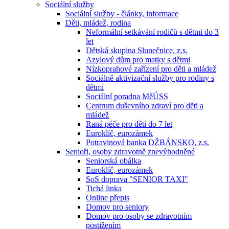
Sociální služby
Sociální služby - články, informace
Děti, mládež, rodina
Neformální setkávání rodičů s dětmi do 3
let
Dětská skupina Slunečnice, z.s.
Azylový dům pro matky s dětmi
Nízkoprahové zařízení pro děti a mládež
Sociálně aktivizační služby pro rodiny s
dětmi
Sociální poradna MěÚSS
Centrum duševního zdraví pro děti a
mládež
Raná péče pro děti do 7 let
Euroklíč, eurozámek
Potravinová banka DŽBÁNSKO, z.s.
Senioři, osoby zdravotně znevýhodněné
Seniorská obálka
Euroklíč, eurozámek
SoS doprava "SENIOR TAXI"
Tichá linka
Online přepis
Domov pro seniory
Domov pro osoby se zdravotním
postižením