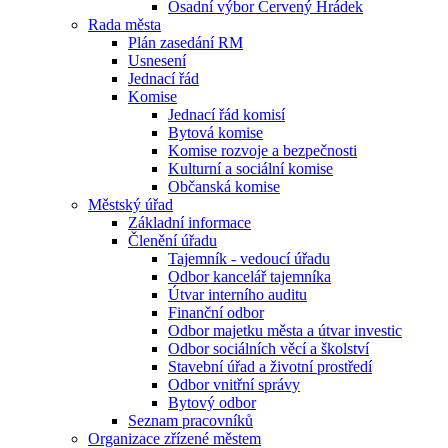
Osadní výbor Červený Hrádek
Rada města
Plán zasedání RM
Usnesení
Jednací řád
Komise
Jednací řád komisí
Bytová komise
Komise rozvoje a bezpečnosti
Kulturní a sociální komise
Občanská komise
Městský úřad
Základní informace
Členění úřadu
Tajemník - vedoucí úřadu
Odbor kancelář tajemníka
Útvar interního auditu
Finanční odbor
Odbor majetku města a útvar investic
Odbor sociálních věcí a školství
Stavební úřad a životní prostředí
Odbor vnitřní správy
Bytový odbor
Seznam pracovníků
Organizace zřízené městem