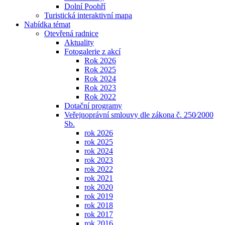
Dolní Poohří
Turistická interaktivní mapa
Nabídka témat
Otevřená radnice
Aktuality
Fotogalerie z akcí
Rok 2026
Rok 2025
Rok 2024
Rok 2023
Rok 2022
Dotační programy
Veřejnoprávní smlouvy dle zákona č. 250⁄2000
Sb.
rok 2026
rok 2025
rok 2024
rok 2023
rok 2022
rok 2021
rok 2020
rok 2019
rok 2018
rok 2017
rok 2016