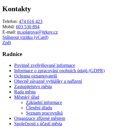
Kontakty
Telefon:
474 616 423
Mobil:
603 530 894
E-mail:
m.solarova@jirkov.cz
Stáhnout vizitku (vCard)
Zpět
Radnice
Povinně zveřejňované informace
Informace o zpracování osobních údajů (GDPR)
Ochrana oznamovatelů
Obecně závazné vyhlášky a nařízení
Zastupitelstvo města
Rada města
Městský úřad
Základní informace
Členění úřadu
Seznam pracovníků
Organizace zřízené městem
Společnosti s účastí města