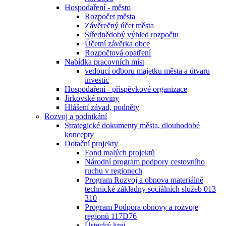
Hospodaření - město
Rozpočet města
Závěrečný účet města
Střednědobý výhled rozpočtu
Účetní závěrka obce
Rozpočtová opatření
Nabídka pracovních míst
vedoucí odboru majetku města a útvaru
investic
Hospodaření - příspěvkové organizace
Jirkovské noviny
Hlášení závad, podněty
Rozvoj a podnikání
Strategické dokumenty města, dlouhodobé
koncepty
Dotační projekty
Fond malých projektů
Národní program podpory cestovního
ruchu v regionech
Program Rozvoj a obnova materiálně
technické základny sociálních služeb 013
310
Program Podpora obnovy a rozvoje
regionů 117D76
Ústecký kraj