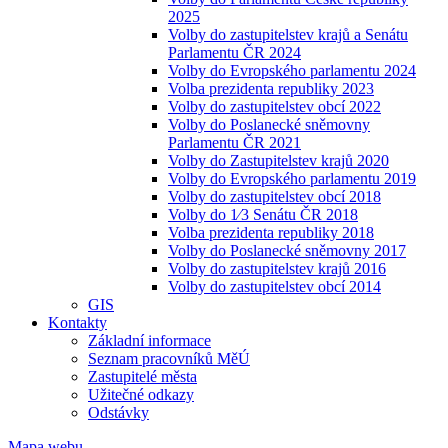
2025
Volby do zastupitelstev krajů a Senátu
Parlamentu ČR 2024
Volby do Evropského parlamentu 2024
Volba prezidenta republiky 2023
Volby do zastupitelstev obcí 2022
Volby do Poslanecké sněmovny
Parlamentu ČR 2021
Volby do Zastupitelstev krajů 2020
Volby do Evropského parlamentu 2019
Volby do zastupitelstev obcí 2018
Volby do 1⁄3 Senátu ČR 2018
Volba prezidenta republiky 2018
Volby do Poslanecké sněmovny 2017
Volby do zastupitelstev krajů 2016
Volby do zastupitelstev obcí 2014
GIS
Kontakty
Základní informace
Seznam pracovníků MěÚ
Zastupitelé města
Užitečné odkazy
Odstávky
Mapa webu