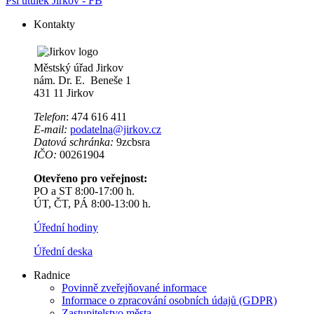
Psí útulek Jirkov - FB
Kontakty
Městský úřad Jirkov
nám. Dr. E. Beneše 1
431 11 Jirkov
Telefon
: 474 616 411
E-mail:
podatelna@jirkov.cz
Datová schránka:
9zcbsra
IČO:
00261904
Otevřeno pro veřejnost:
PO a ST 8:00-17:00 h.
ÚT, ČT, PÁ 8:00-13:00 h.
Úřední hodiny
Úřední deska
Radnice
Povinně zveřejňované informace
Informace o zpracování osobních údajů (GDPR)
Zastupitelstvo města