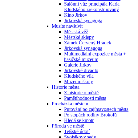
Salónní vůz principála Karla
Kludského zrekonstruovaný
Kino Jirkov
Jirkovská synagoga
Musíte navštívit
Městská věž
Městské sklepy
Zámek Červený Hrádek
Jirkovská synagoga
Multimediální expozice města +
hasičské muzeum
Galerie Jirkov
Jirkovské divadlo
Kludského vila
Muzeum školy
Historie města
Z historie o městě
Pamětihodnosti města
Procházka městem
Putování po zajímavostech města
Po stopách rodiny Brokofů
Hledá se kmotr
Příroda ve městě
Telšské údolí
Svojsíkovy sady