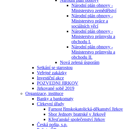
Národní plán obnovy
Národní plán obnovy -
Ministerstvo zemědělství
Národní plán obnovy -
Ministerstvo práce a
sociálních věcí
Národní plán obnovy -
Ministerstvo průmyslu a
obchodu I.
Národní plán obnovy -
Ministerstvo průmyslu a
obchodu II.
Nová zelená úsporám
Setkání se starostou
Veřejné zakázky
Investiční akce
POZVEDNI JIRKOV
Jirkované sobě 2019
Organizace, instituce
Banky a bankomaty
Církevní úřady
Farnost římskokatolická-děkanství Jirkov
Sbor Jednoty bratrské v Jirkově
Křesťanské společenství Jirkov
Česká pošta, s.p.