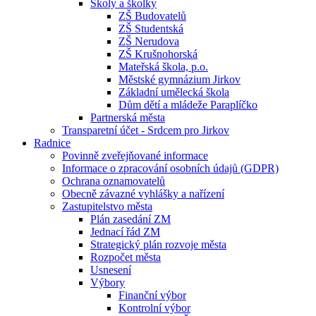
Školy a školky
ZŠ Budovatelů
ZŠ Studentská
ZŠ Nerudova
ZŠ Krušnohorská
Mateřská škola, p.o.
Městské gymnázium Jirkov
Základní umělecká škola
Dům dětí a mládeže Paraplíčko
Partnerská města
Transparetní účet - Srdcem pro Jirkov
Radnice
Povinně zveřejňované informace
Informace o zpracování osobních údajů (GDPR)
Ochrana oznamovatelů
Obecně závazné vyhlášky a nařízení
Zastupitelstvo města
Plán zasedání ZM
Jednací řád ZM
Strategický plán rozvoje města
Rozpočet města
Usnesení
Výbory
Finanční výbor
Kontrolní výbor