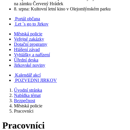
na zámku Červený Hrádek
8. srpna: Kultovní letní kino v Olejomlýnském parku
Portál občana
Let ´s go to Jirkov
Městská policie
Veřejné zakázky
Dotační programy
Hlášení závad
Vyhlášky a nařízení
Úřední deska
Jirkovské noviny
Kalendář akcí
POZVEDNI JIRKOV
Úvodní stránka
Nabídka témat
Bezpečnost
Městská policie
Pracovníci
Pracovníci