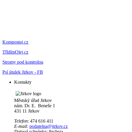
Kompostuj.cz
TřídímOlej.cz
Stromy pod kontrolou
Psí útulek Jirkov - FB
Kontakty
Městský úřad Jirkov
nám. Dr. E. Beneše 1
431 11 Jirkov
Telefon
: 474 616 411
E-mail:
podatelna@jirkov.cz
Datová schránka:
9zcbsra