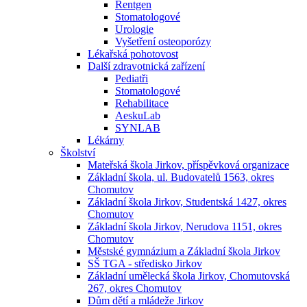
Rentgen
Stomatologové
Urologie
Vyšetření osteoporózy
Lékařská pohotovost
Další zdravotnická zařízení
Pediatři
Stomatologové
Rehabilitace
AeskuLab
SYNLAB
Lékárny
Školství
Mateřská škola Jirkov, příspěvková organizace
Základní škola, ul. Budovatelů 1563, okres
Chomutov
Základní škola Jirkov, Studentská 1427, okres
Chomutov
Základní škola Jirkov, Nerudova 1151, okres
Chomutov
Městské gymnázium a Základní škola Jirkov
SŠ TGA - středisko Jirkov
Základní umělecká škola Jirkov, Chomutovská
267, okres Chomutov
Dům dětí a mládeže Jirkov