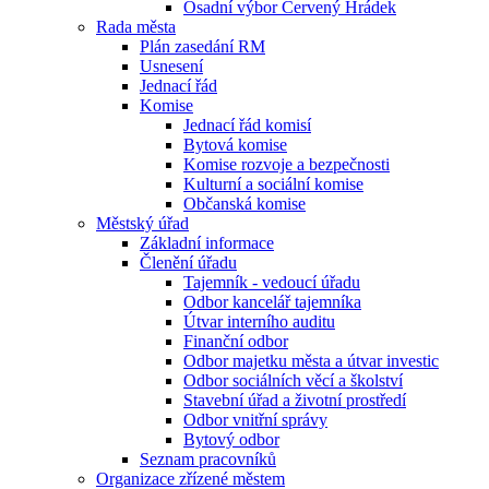
Osadní výbor Červený Hrádek
Rada města
Plán zasedání RM
Usnesení
Jednací řád
Komise
Jednací řád komisí
Bytová komise
Komise rozvoje a bezpečnosti
Kulturní a sociální komise
Občanská komise
Městský úřad
Základní informace
Členění úřadu
Tajemník - vedoucí úřadu
Odbor kancelář tajemníka
Útvar interního auditu
Finanční odbor
Odbor majetku města a útvar investic
Odbor sociálních věcí a školství
Stavební úřad a životní prostředí
Odbor vnitřní správy
Bytový odbor
Seznam pracovníků
Organizace zřízené městem