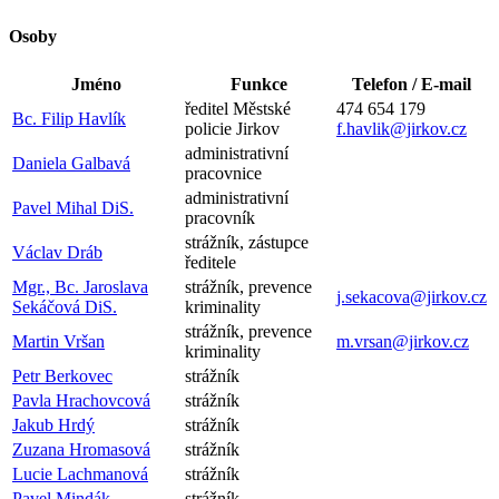
Osoby
Jméno
Funkce
Telefon / E-mail
ředitel Městské
474 654 179
Bc. Filip Havlík
policie Jirkov
f.havlik@jirkov.cz
administrativní
Daniela Galbavá
pracovnice
administrativní
Pavel Mihal DiS.
pracovník
strážník, zástupce
Václav Dráb
ředitele
Mgr., Bc. Jaroslava
strážník, prevence
j.sekacova@jirkov.cz
Sekáčová DiS.
kriminality
strážník, prevence
Martin Vršan
m.vrsan@jirkov.cz
kriminality
Petr Berkovec
strážník
Pavla Hrachovcová
strážník
Jakub Hrdý
strážník
Zuzana Hromasová
strážník
Lucie Lachmanová
strážník
Pavel Mindák
strážník