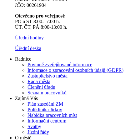
IČO:
00261904
Otevřeno pro veřejnost:
PO a ST 8:00-17:00 h.
ÚT, ČT, PÁ 8:00-13:00 h.
Úřední hodiny
Úřední deska
Radnice
Povinně zveřejňované informace
Informace o zpracování osobních údajů (GDPR)
Zastupitelstvo města
Rada města
Členění úřadu
Seznam pracovníků
Zajímá Vás
Plán zasedání ZM
Poliklinika Jirkov
Nabídka pracovních míst
Informační centrum
Svatby
Jízdní řády
O městě