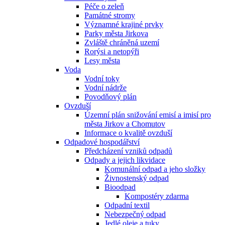
Péče o zeleň
Památné stromy
Významné krajiné prvky
Parky města Jirkova
Zvláště chráněná uzemí
Rorýsi a netopýři
Lesy města
Voda
Vodní toky
Vodní nádrže
Povodňový plán
Ovzduší
Územní plán snižování emisí a imisí pro
města Jirkov a Chomutov
Informace o kvalitě ovzduší
Odpadové hospodářství
Předcházení vzniků odpadů
Odpady a jejich likvidace
Komunální odpad a jeho složky
Živnostenský odpad
Bioodpad
Kompostéry zdarma
Odpadní textil
Nebezpečný odpad
Jedlé oleje a tuky