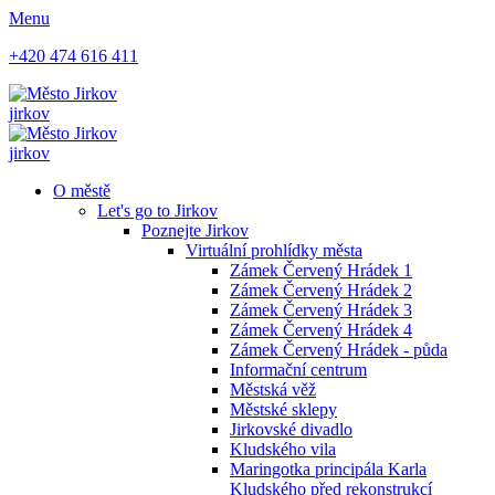
Menu
+420 474 616 411
jirkov
jirkov
O městě
Let's go to Jirkov
Poznejte Jirkov
Virtuální prohlídky města
Zámek Červený Hrádek 1
Zámek Červený Hrádek 2
Zámek Červený Hrádek 3
Zámek Červený Hrádek 4
Zámek Červený Hrádek - půda
Informační centrum
Městská věž
Městské sklepy
Jirkovské divadlo
Kludského vila
Maringotka principála Karla
Kludského před rekonstrukcí