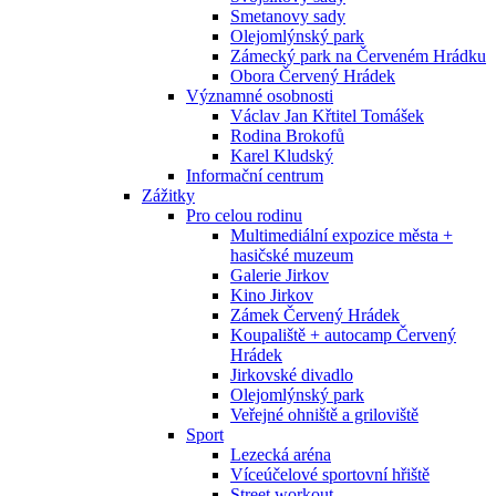
Smetanovy sady
Olejomlýnský park
Zámecký park na Červeném Hrádku
Obora Červený Hrádek
Významné osobnosti
Václav Jan Křtitel Tomášek
Rodina Brokofů
Karel Kludský
Informační centrum
Zážitky
Pro celou rodinu
Multimediální expozice města +
hasičské muzeum
Galerie Jirkov
Kino Jirkov
Zámek Červený Hrádek
Koupaliště + autocamp Červený
Hrádek
Jirkovské divadlo
Olejomlýnský park
Veřejné ohniště a griloviště
Sport
Lezecká aréna
Víceúčelové sportovní hřiště
Street workout