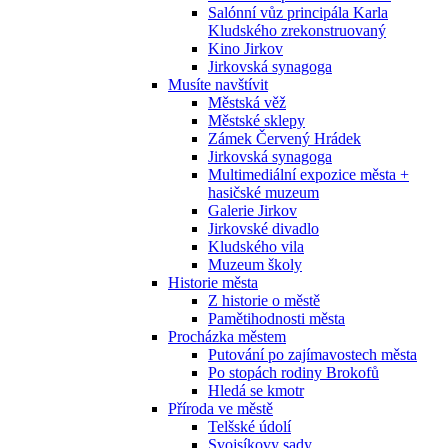
Salónní vůz principála Karla
Kludského zrekonstruovaný
Kino Jirkov
Jirkovská synagoga
Musíte navštívit
Městská věž
Městské sklepy
Zámek Červený Hrádek
Jirkovská synagoga
Multimediální expozice města +
hasičské muzeum
Galerie Jirkov
Jirkovské divadlo
Kludského vila
Muzeum školy
Historie města
Z historie o městě
Pamětihodnosti města
Procházka městem
Putování po zajímavostech města
Po stopách rodiny Brokofů
Hledá se kmotr
Příroda ve městě
Telšské údolí
Svojsíkovy sady