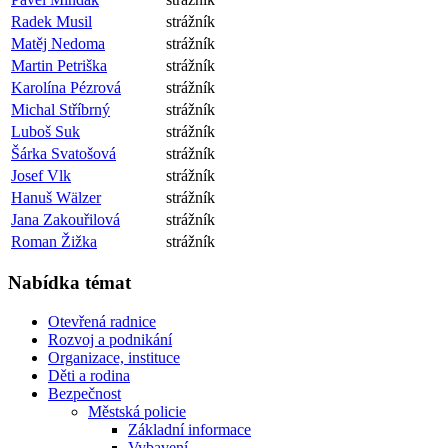
Radek Musil
strážník
Matěj Nedoma
strážník
Martin Petriška
strážník
Karolína Pézrová
strážník
Michal Stříbrný
strážník
Luboš Suk
strážník
Šárka Svatošová
strážník
Josef Vlk
strážník
Hanuš Wälzer
strážník
Jana Zakouřilová
strážník
Roman Žižka
strážník
Nabídka témat
Otevřená radnice
Rozvoj a podnikání
Organizace, instituce
Děti a rodina
Bezpečnost
Městská policie
Základní informace
Vybavení