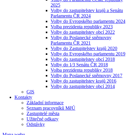
2025
Volby do zastupitelstev krajů a Senátu
Parlamentu ČR 2024
Volby do Evropského parlamentu 2024
Volba prezidenta republiky 2023
Volby do zastupitelstev obcí 2022
Volby do Poslanecké sněmovny
Parlamentu ČR 2021
Volby do Zastupitelstev krajů 2020
Volby do Evropského parlamentu 2019
Volby do zastupitelstev obcí 2018
Volby do 1⁄3 Senátu ČR 2018
Volba prezidenta republiky 2018
Volby do Poslanecké sněmovny 2017
Volby do zastupitelstev krajů 2016
Volby do zastupitelstev obcí 2014
GIS
Kontakty
Základní informace
Seznam pracovníků MěÚ
Zastupitelé města
Užitečné odkazy
Odstávky
Mapa webu