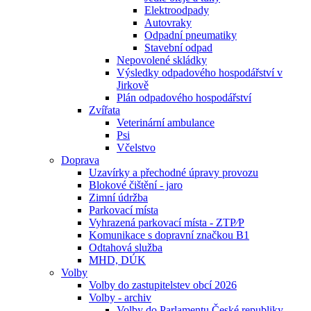
Elektroodpady
Autovraky
Odpadní pneumatiky
Stavební odpad
Nepovolené skládky
Výsledky odpadového hospodářství v
Jirkově
Plán odpadového hospodářství
Zvířata
Veterinární ambulance
Psi
Včelstvo
Doprava
Uzavírky a přechodné úpravy provozu
Blokové čištění - jaro
Zimní údržba
Parkovací místa
Vyhrazená parkovací místa - ZTP⁄P
Komunikace s dopravní značkou B1
Odtahová služba
MHD, DÚK
Volby
Volby do zastupitelstev obcí 2026
Volby - archiv
Volby do Parlamentu České republiky