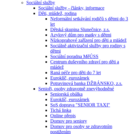
Sociální služby
Sociální služby - články, informace
Děti, mládež, rodina
Neformální setkávání rodičů s dětmi do 3
let
Dětská skupina Slunečnice, z.s.
Azylový dům pro matky s dětmi
Nízkoprahové zařízení pro děti a mládež
Sociálně aktivizační služby pro rodiny s
dětmi
Sociální poradna MěÚSS
Centrum duševního zdraví pro děti a
mládež
Raná péče pro děti do 7 let
Euroklíč, eurozámek
Potravinová banka DŽBÁNSKO, z.s.
Senioři, osoby zdravotně znevýhodněné
Seniorská obálka
Euroklíč, eurozámek
SoS doprava "SENIOR TAXI"
Tichá linka
Online přepis
Domov pro seniory
Domov pro osoby se zdravotním
postižením