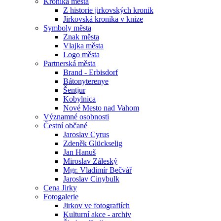
Kronika města
Z historie jirkovských kronik
Jirkovská kronika v knize
Symboly města
Znak města
Vlajka města
Logo města
Partnerská města
Brand - Erbisdorf
Bátonyterenye
Šentjur
Kobylnica
Nové Mesto nad Vahom
Významné osobnosti
Čestní občané
Jaroslav Cyrus
Zdeněk Glückselig
Jan Hanuš
Miroslav Záleský
Mgr. Vladimír Bečvář
Jaroslav Cinybulk
Cena Jirky
Fotogalerie
Jirkov ve fotografiích
Kulturní akce - archiv