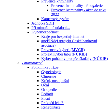
Prevence kriminality
Prevence kriminality - fotogalerie
Prevence kriminality - akce do roku
2022
Kamerový systém
Jednotka SDH
Při mimořádné události...
Kyberbezpečnost
Kraje pro bezpečný internet
#nePINdej (projekt České bankovní
asociace)
Prevence v kyber! (MVČR)
Projekt Kyber tabu (NÚKIB)
Kyber pohádky pro předškoláky (NÚKIB)
Zdravotnictví
Poliklinika Jirkov
Gynekologie
Chirurgie
Krční, nosní, ušní
Oční
Ortopedie
Pediatři
Plicní
Praktičtí lékaři
Rehabilitace