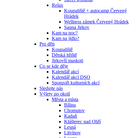
Relax
Koupaliště + autocamp Červený
Hrádek
Wellness zámek Červený Hrádek
Sauna Jirkov
Kam na noc?
Kam na jídlo?
Pro děti
Koupaliště
Dětská hřiště
Jirkovší maskoti
Co se kde děje
Kalendář akcí
Kalendář akcí DSO
Sponzoři kulturních akcí
Sledujte nás
Výlety po okolí
Města a místa
Bílina
Chomutov
Kadaň
Klášterec nad Ohří
Lesná
Litvínov