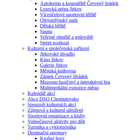
Autokemp a koupaliště Červený hrádek
Lezecká aréna Jirkov
Víceúčelové sportovní hřiště
Olejomlýnský park
Dětská hřiště
Sauna
Veřejné ohniště a griloviště
Street workout
Kulturní a společenská zařízení
Jirkovské divadlo
Kino Jirkov
Galerie Jirkov
Městská knihovna
Zámek Červený Hrádek
Muzeum hasičství a interaktivní hra
Multimediální expozice města
Kalendář akcí
Akce DSO Chomutovsko
Sponzoři kulturních akcí
Zájmová a kulturní sdružení
Sportovní organizace a kluby
Volnočasové aktivity pro děti
Turistika a cykloturistika
Destinační agentury
Krušné hory