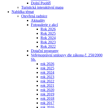
Dolní Poohří
Turistická interaktivní mapa
Nabídka témat
Otevřená radnice
Aktuality
Fotogalerie z akcí
Rok 2026
Rok 2025
Rok 2024
Rok 2023
Rok 2022
Dotační programy
Veřejnoprávní smlouvy dle zákona č. 250⁄2000
Sb.
rok 2026
rok 2025
rok 2024
rok 2023
rok 2022
rok 2021
rok 2020
rok 2019
rok 2018
rok 2017
rok 2016