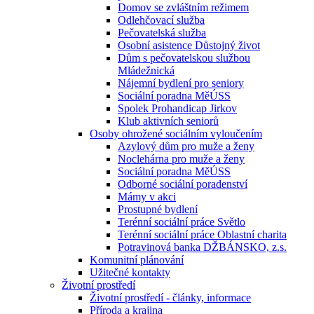
Domov se zvláštním režimem
Odlehčovací služba
Pečovatelská služba
Osobní asistence Důstojný život
Dům s pečovatelskou službou
Mládežnická
Nájemní bydlení pro seniory
Sociální poradna MěÚSS
Spolek Prohandicap Jirkov
Klub aktivních seniorů
Osoby ohrožené sociálním vyloučením
Azylový dům pro muže a ženy
Noclehárna pro muže a ženy
Sociální poradna MěÚSS
Odborné sociální poradenství
Mámy v akci
Prostupné bydlení
Terénní sociální práce Světlo
Terénní sociální práce Oblastní charita
Potravinová banka DŽBÁNSKO, z.s.
Komunitní plánování
Užitečné kontakty
Životní prostředí
Životní prostředí - články, informace
Příroda a krajina