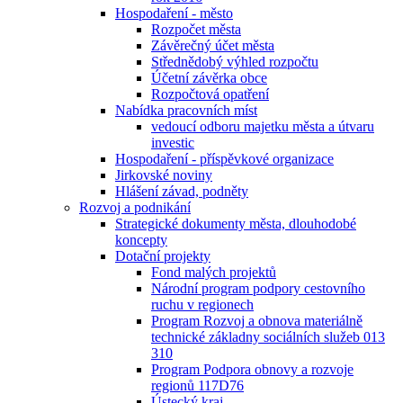
Hospodaření - město
Rozpočet města
Závěrečný účet města
Střednědobý výhled rozpočtu
Účetní závěrka obce
Rozpočtová opatření
Nabídka pracovních míst
vedoucí odboru majetku města a útvaru
investic
Hospodaření - příspěvkové organizace
Jirkovské noviny
Hlášení závad, podněty
Rozvoj a podnikání
Strategické dokumenty města, dlouhodobé
koncepty
Dotační projekty
Fond malých projektů
Národní program podpory cestovního
ruchu v regionech
Program Rozvoj a obnova materiálně
technické základny sociálních služeb 013
310
Program Podpora obnovy a rozvoje
regionů 117D76
Ústecký kraj