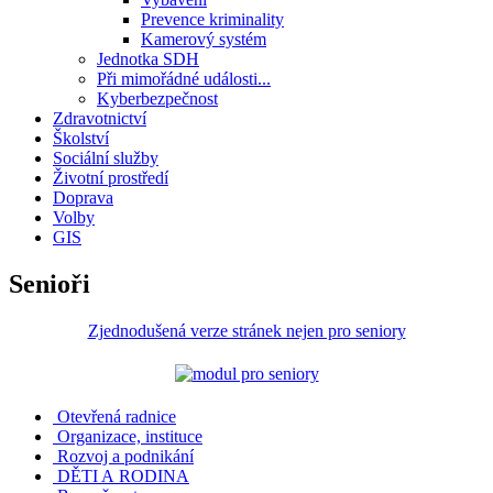
Prevence kriminality
Kamerový systém
Jednotka SDH
Při mimořádné události...
Kyberbezpečnost
Zdravotnictví
Školství
Sociální služby
Životní prostředí
Doprava
Volby
GIS
Senioři
Zjednodušená verze stránek nejen pro seniory
Otevřená radnice
Organizace, instituce
Rozvoj a podnikání
DĚTI A RODINA