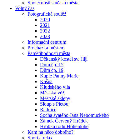
Společnosti s účastí města
Volný čas
Fotografická soutěž
2020
2021
2022
2023
Informační centrum
Procházka městem
Pamětihodnosti města
Děkanský kostel sv. Jiljí
Dům čp. 15
Dům čp. 19
Kaple Panny Marie
Kašna
Kludského vila
Městská věž
Městské sklepy
Sloup s Pietou
Radnice
Socha svatého Jana Nepomuckého
Zámek Červený Hrádek
Hrobka rodu Hohenlohe
Kam na něco dobrého?
Sport a relax