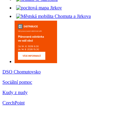
DSO Chomutovsko
Sociální pomoc
Kudy z nudy
CzechPoint