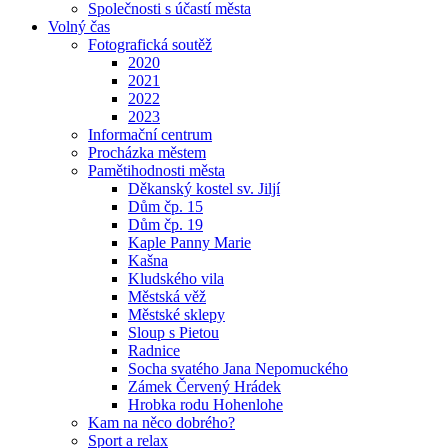
Společnosti s účastí města
Volný čas
Fotografická soutěž
2020
2021
2022
2023
Informační centrum
Procházka městem
Pamětihodnosti města
Děkanský kostel sv. Jiljí
Dům čp. 15
Dům čp. 19
Kaple Panny Marie
Kašna
Kludského vila
Městská věž
Městské sklepy
Sloup s Pietou
Radnice
Socha svatého Jana Nepomuckého
Zámek Červený Hrádek
Hrobka rodu Hohenlohe
Kam na něco dobrého?
Sport a relax