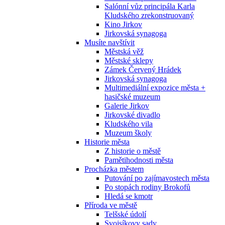
Salónní vůz principála Karla
Kludského zrekonstruovaný
Kino Jirkov
Jirkovská synagoga
Musíte navštívit
Městská věž
Městské sklepy
Zámek Červený Hrádek
Jirkovská synagoga
Multimediální expozice města +
hasičské muzeum
Galerie Jirkov
Jirkovské divadlo
Kludského vila
Muzeum školy
Historie města
Z historie o městě
Pamětihodnosti města
Procházka městem
Putování po zajímavostech města
Po stopách rodiny Brokofů
Hledá se kmotr
Příroda ve městě
Telšské údolí
Svojsíkovy sady