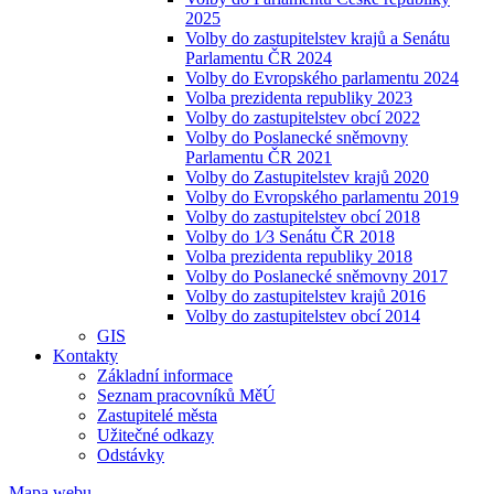
2025
Volby do zastupitelstev krajů a Senátu
Parlamentu ČR 2024
Volby do Evropského parlamentu 2024
Volba prezidenta republiky 2023
Volby do zastupitelstev obcí 2022
Volby do Poslanecké sněmovny
Parlamentu ČR 2021
Volby do Zastupitelstev krajů 2020
Volby do Evropského parlamentu 2019
Volby do zastupitelstev obcí 2018
Volby do 1⁄3 Senátu ČR 2018
Volba prezidenta republiky 2018
Volby do Poslanecké sněmovny 2017
Volby do zastupitelstev krajů 2016
Volby do zastupitelstev obcí 2014
GIS
Kontakty
Základní informace
Seznam pracovníků MěÚ
Zastupitelé města
Užitečné odkazy
Odstávky
Mapa webu