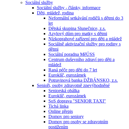
Sociální služby
Sociální služby - články, informace
Děti, mládež, rodina
Neformální setkávání rodičů s dětmi do 3
let
Dětská skupina Slunečnice, z.s.
Azylový dům pro matky s dětmi
Nízkoprahové zařízení pro děti a mládež
Sociálně aktivizační služby pro rodiny s
dětmi
Sociální poradna MěÚSS
Centrum duševního zdraví pro děti a
mládež
Raná péče pro děti do 7 let
Euroklíč, eurozámek
Potravinová banka DŽBÁNSKO, z.s.
Senioři, osoby zdravotně znevýhodněné
Seniorská obálka
Euroklíč, eurozámek
SoS doprava "SENIOR TAXI"
Tichá linka
Online přepis
Domov pro seniory
Domov pro osoby se zdravotním
postižením