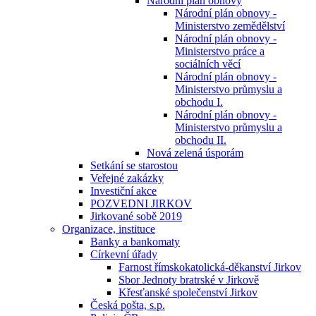
Národní plán obnovy
Národní plán obnovy -
Ministerstvo zemědělství
Národní plán obnovy -
Ministerstvo práce a
sociálních věcí
Národní plán obnovy -
Ministerstvo průmyslu a
obchodu I.
Národní plán obnovy -
Ministerstvo průmyslu a
obchodu II.
Nová zelená úsporám
Setkání se starostou
Veřejné zakázky
Investiční akce
POZVEDNI JIRKOV
Jirkované sobě 2019
Organizace, instituce
Banky a bankomaty
Církevní úřady
Farnost římskokatolická-děkanství Jirkov
Sbor Jednoty bratrské v Jirkově
Křesťanské společenství Jirkov
Česká pošta, s.p.