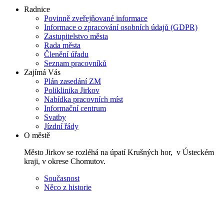
Radnice
Povinně zveřejňované informace
Informace o zpracování osobních údajů (GDPR)
Zastupitelstvo města
Rada města
Členění úřadu
Seznam pracovníků
Zajímá Vás
Plán zasedání ZM
Poliklinika Jirkov
Nabídka pracovních míst
Informační centrum
Svatby
Jízdní řády
O městě
Město Jirkov se rozléhá na úpatí Krušných hor, v Ústeckém
kraji, v okrese Chomutov.
Současnost
Něco z historie