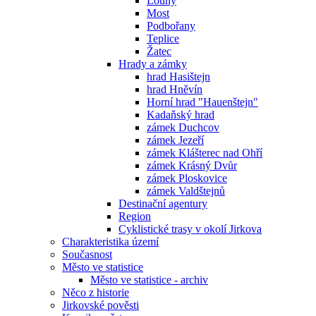
Louny
Most
Podbořany
Teplice
Žatec
Hrady a zámky
hrad Hasištejn
hrad Hněvín
Horní hrad "Hauenštejn"
Kadaňský hrad
zámek Duchcov
zámek Jezeří
zámek Klášterec nad Ohří
zámek Krásný Dvůr
zámek Ploskovice
zámek Valdštejnů
Destinační agentury
Region
Cyklistické trasy v okolí Jirkova
Charakteristika území
Současnost
Město ve statistice
Město ve statistice - archiv
Něco z historie
Jirkovské pověsti