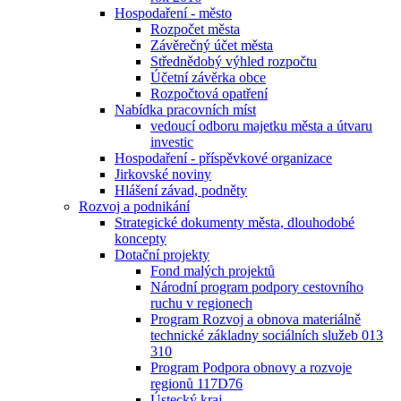
Hospodaření - město
Rozpočet města
Závěrečný účet města
Střednědobý výhled rozpočtu
Účetní závěrka obce
Rozpočtová opatření
Nabídka pracovních míst
vedoucí odboru majetku města a útvaru
investic
Hospodaření - příspěvkové organizace
Jirkovské noviny
Hlášení závad, podněty
Rozvoj a podnikání
Strategické dokumenty města, dlouhodobé
koncepty
Dotační projekty
Fond malých projektů
Národní program podpory cestovního
ruchu v regionech
Program Rozvoj a obnova materiálně
technické základny sociálních služeb 013
310
Program Podpora obnovy a rozvoje
regionů 117D76
Ústecký kraj