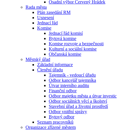
Osadní výbor Červený Hrádek
Rada města
Plán zasedání RM
Usnesení
Jednací řád
Komise
Jednací řád komisí
Bytová komise
Komise rozvoje a bezpečnosti
Kulturní a sociální komise
Občanská komise
Městský úřad
Základní informace
Členění úřadu
Tajemník - vedoucí úřadu
Odbor kancelář tajemníka
Útvar interního auditu
Finanční odbor
Odbor majetku města a útvar investic
Odbor sociálních věcí a školství
Stavební úřad a životní prostředí
Odbor vnitřní správy
Bytový odbor
Seznam pracovníků
Organizace zřízené městem