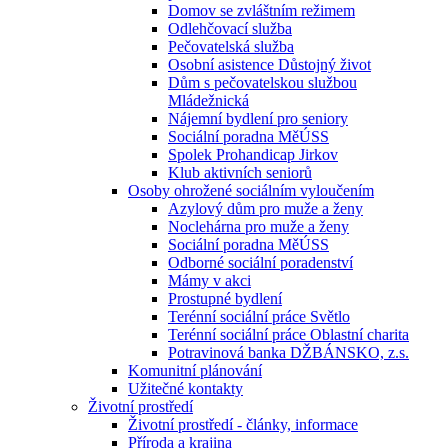
Domov se zvláštním režimem
Odlehčovací služba
Pečovatelská služba
Osobní asistence Důstojný život
Dům s pečovatelskou službou
Mládežnická
Nájemní bydlení pro seniory
Sociální poradna MěÚSS
Spolek Prohandicap Jirkov
Klub aktivních seniorů
Osoby ohrožené sociálním vyloučením
Azylový dům pro muže a ženy
Noclehárna pro muže a ženy
Sociální poradna MěÚSS
Odborné sociální poradenství
Mámy v akci
Prostupné bydlení
Terénní sociální práce Světlo
Terénní sociální práce Oblastní charita
Potravinová banka DŽBÁNSKO, z.s.
Komunitní plánování
Užitečné kontakty
Životní prostředí
Životní prostředí - články, informace
Příroda a krajina