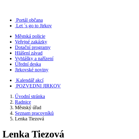
Portál občana
Let ´s go to Jirkov
Městská policie
Veřejné zakázky
Dotační programy
Hlášení závad
Vyhlášky a nařízení
Úřední deska
Jirkovské noviny
Kalendář akcí
POZVEDNI JIRKOV
Úvodní stránka
Radnice
Městský úřad
Seznam pracovníků
Lenka Tiezová
Lenka Tiezová