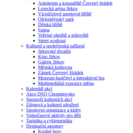
Autokemp a koupaliště Červený hrádek
Lezecká aréna Jirkov
Víceúčelové sportovní hřiště
Olejomlýnský park
Dětská hřiště
Sauna
Veřejné ohniště a griloviště
Street workout
Kulturní a společenská zařízení
Jirkovské divadlo
Kino Jirkov
Galerie Jirkov
Městská knihovna
Zámek Červený Hrádek
Muzeum hasičství a interaktivní hra
Multimediální expozice města
Kalendář akcí
Akce DSO Chomutovsko
Sponzoři kulturních akcí
Zájmová a kulturní sdružení
Sportovní organizace a kluby
Volnočasové aktivity pro děti
Turistika a cykloturistika
Destinační agentury
Krušné hory