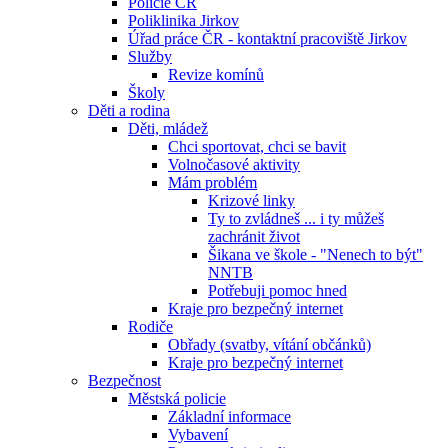
Policie ČR
Poliklinika Jirkov
Úřad práce ČR - kontaktní pracoviště Jirkov
Služby
Revize komínů
Školy
Děti a rodina
Děti, mládež
Chci sportovat, chci se bavit
Volnočasové aktivity
Mám problém
Krizové linky
Ty to zvládneš ... i ty můžeš
zachránit život
Šikana ve škole - "Nenech to být"
NNTB
Potřebuji pomoc hned
Kraje pro bezpečný internet
Rodiče
Obřady (svatby, vítání občánků)
Kraje pro bezpečný internet
Bezpečnost
Městská policie
Základní informace
Vybavení