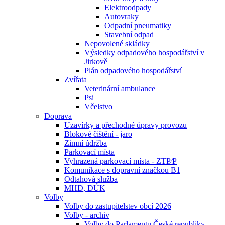
Elektroodpady
Autovraky
Odpadní pneumatiky
Stavební odpad
Nepovolené skládky
Výsledky odpadového hospodářství v
Jirkově
Plán odpadového hospodářství
Zvířata
Veterinární ambulance
Psi
Včelstvo
Doprava
Uzavírky a přechodné úpravy provozu
Blokové čištění - jaro
Zimní údržba
Parkovací místa
Vyhrazená parkovací místa - ZTP⁄P
Komunikace s dopravní značkou B1
Odtahová služba
MHD, DÚK
Volby
Volby do zastupitelstev obcí 2026
Volby - archiv
Volby do Parlamentu České republiky