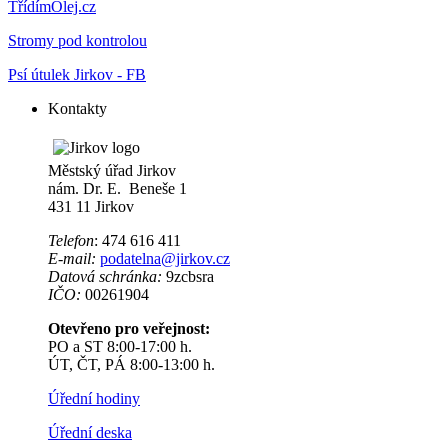
TřídímOlej.cz
Stromy pod kontrolou
Psí útulek Jirkov - FB
Kontakty
Městský úřad Jirkov
nám. Dr. E. Beneše 1
431 11 Jirkov
Telefon
: 474 616 411
E-mail:
podatelna@jirkov.cz
Datová schránka:
9zcbsra
IČO:
00261904
Otevřeno pro veřejnost:
PO a ST 8:00-17:00 h.
ÚT, ČT, PÁ 8:00-13:00 h.
Úřední hodiny
Úřední deska