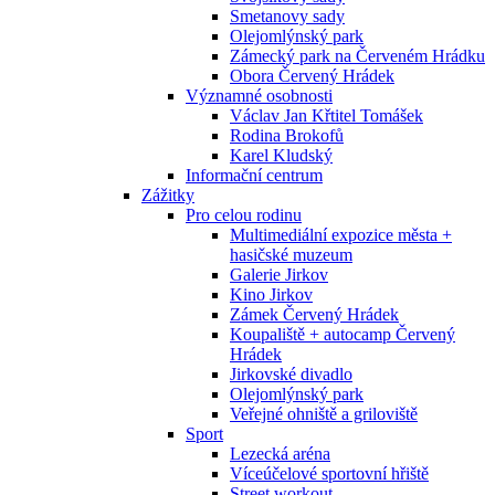
Smetanovy sady
Olejomlýnský park
Zámecký park na Červeném Hrádku
Obora Červený Hrádek
Významné osobnosti
Václav Jan Křtitel Tomášek
Rodina Brokofů
Karel Kludský
Informační centrum
Zážitky
Pro celou rodinu
Multimediální expozice města +
hasičské muzeum
Galerie Jirkov
Kino Jirkov
Zámek Červený Hrádek
Koupaliště + autocamp Červený
Hrádek
Jirkovské divadlo
Olejomlýnský park
Veřejné ohniště a griloviště
Sport
Lezecká aréna
Víceúčelové sportovní hřiště
Street workout