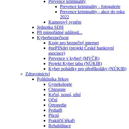
Prevence kriminality
Prevence kriminality - fotogalerie
Prevence kriminality - akce do roku
2022
Kamerový systém
Jednotka SDH
Při mimořádné události...
Kyberbezpečnost
Kraje pro bezpečný internet
#nePINdej (projekt České bankovní
asociace)
Prevence v kyber! (MVČR)
Projekt Kyber tabu (NÚKIB)
Kyber pohádky pro předškoláky (NÚKIB)
Zdravotnictví
Poliklinika Jirkov
Gynekologie
Chirurgie
Krční, nosní, ušní
Oční
Ortopedie
Pediatři
Plicní
Praktičtí lékaři
Rehabilitace