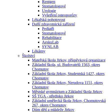
Rentgen
Stomatologové
Urologie
Vyšetření osteoporózy
Lékařská pohotovost
Další zdravotnická zařízení
Pediatři
Stomatologové
Rehabilitace
AeskuLab
SYNLAB
Lékárny
Školství
Mateřská škola Jirkov, příspěvková organizace
Základní škola, ul. Budovatelů 1563, okres
Chomutov
Základní škola Jirkov, Studentská 1427, okres
Chomutov
Základní škola Jirkov, Nerudova 1151, okres
Chomutov
Městské gymnázium a Základní škola Jirkov
SŠ TGA - středisko Jirkov
Základní umělecká škola Jirkov, Chomutovská
267, okres Chomutov
Dům dětí a mládeže Jirkov