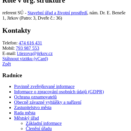
Role v org. struktuře
referent SÚ -
Stavební úřad a životní prostředí
, nám. Dr. E. Beneše
1, Jirkov (Patro: 3, Dveře č.: 36)
Kontakty
Telefon:
474 616 431
Mobil:
793 987 553
E-mail:
l.tiezova@jirkov.cz
Stáhnout vizitku (vCard)
Zpět
Radnice
Povinně zveřejňované informace
Informace o zpracování osobních údajů (GDPR)
Ochrana oznamovatelů
Obecně závazné vyhlášky a nařízení
Zastupitelstvo města
Rada města
Městský úřad
Základní informace
Členění úřadu