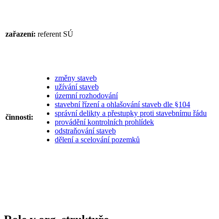
zařazení:
referent SÚ
změny staveb
užívání staveb
územní rozhodování
stavební řízení a ohlašování staveb dle §104
správní delikty a přestupky proti stavebnímu řádu
činnosti:
provádění kontrolních prohlídek
odstraňování staveb
dělení a scelování pozemků