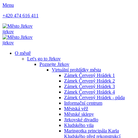
Menu
+420 474 616 411
jirkov
jirkov
O městě
Let's go to Jirkov
Poznejte Jirkov
Virtuální prohlídky města
Zámek Červený Hrádek 1
Zámek Červený Hrádek 2
Zámek Červený Hrádek 3
Zámek Červený Hrádek 4
Zámek Červený Hrádek - půda
Informační centrum
Městská věž
Městské sklepy
Jirkovské divadlo
Kludského vila
Maringotka principála Karla
Kludského před rekonstrukcí