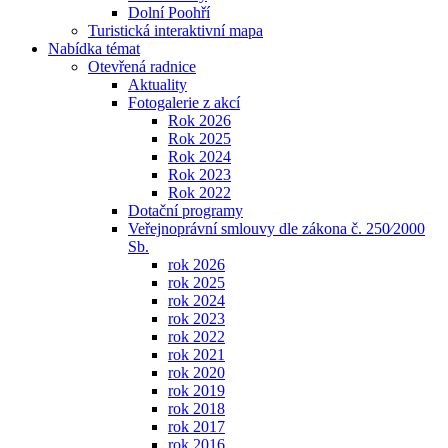
Dolní Poohří
Turistická interaktivní mapa
Nabídka témat
Otevřená radnice
Aktuality
Fotogalerie z akcí
Rok 2026
Rok 2025
Rok 2024
Rok 2023
Rok 2022
Dotační programy
Veřejnoprávní smlouvy dle zákona č. 250⁄2000
Sb.
rok 2026
rok 2025
rok 2024
rok 2023
rok 2022
rok 2021
rok 2020
rok 2019
rok 2018
rok 2017
rok 2016