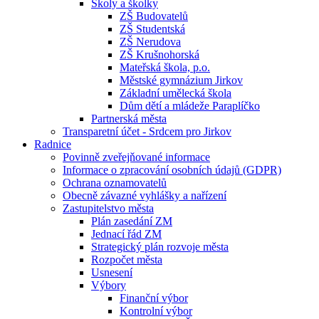
Školy a školky
ZŠ Budovatelů
ZŠ Studentská
ZŠ Nerudova
ZŠ Krušnohorská
Mateřská škola, p.o.
Městské gymnázium Jirkov
Základní umělecká škola
Dům dětí a mládeže Paraplíčko
Partnerská města
Transparetní účet - Srdcem pro Jirkov
Radnice
Povinně zveřejňované informace
Informace o zpracování osobních údajů (GDPR)
Ochrana oznamovatelů
Obecně závazné vyhlášky a nařízení
Zastupitelstvo města
Plán zasedání ZM
Jednací řád ZM
Strategický plán rozvoje města
Rozpočet města
Usnesení
Výbory
Finanční výbor
Kontrolní výbor