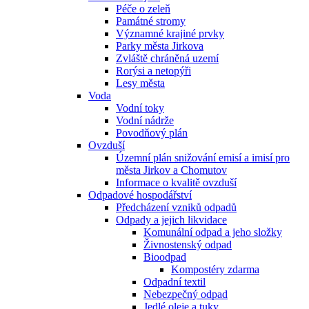
Péče o zeleň
Památné stromy
Významné krajiné prvky
Parky města Jirkova
Zvláště chráněná uzemí
Rorýsi a netopýři
Lesy města
Voda
Vodní toky
Vodní nádrže
Povodňový plán
Ovzduší
Územní plán snižování emisí a imisí pro
města Jirkov a Chomutov
Informace o kvalitě ovzduší
Odpadové hospodářství
Předcházení vzniků odpadů
Odpady a jejich likvidace
Komunální odpad a jeho složky
Živnostenský odpad
Bioodpad
Kompostéry zdarma
Odpadní textil
Nebezpečný odpad
Jedlé oleje a tuky