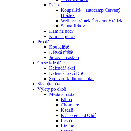
Relax
Koupaliště + autocamp Červený
Hrádek
Wellness zámek Červený Hrádek
Sauna Jirkov
Kam na noc?
Kam na jídlo?
Pro děti
Koupaliště
Dětská hřiště
Jirkovší maskoti
Co se kde děje
Kalendář akcí
Kalendář akcí DSO
Sponzoři kulturních akcí
Sledujte nás
Výlety po okolí
Města a místa
Bílina
Chomutov
Kadaň
Klášterec nad Ohří
Lesná
Litvínov