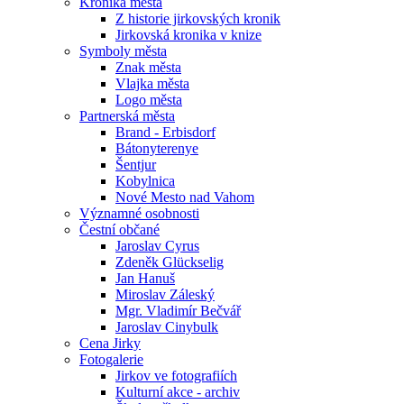
Kronika města
Z historie jirkovských kronik
Jirkovská kronika v knize
Symboly města
Znak města
Vlajka města
Logo města
Partnerská města
Brand - Erbisdorf
Bátonyterenye
Šentjur
Kobylnica
Nové Mesto nad Vahom
Významné osobnosti
Čestní občané
Jaroslav Cyrus
Zdeněk Glückselig
Jan Hanuš
Miroslav Záleský
Mgr. Vladimír Bečvář
Jaroslav Cinybulk
Cena Jirky
Fotogalerie
Jirkov ve fotografiích
Kulturní akce - archiv