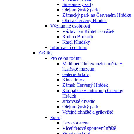
Smetanovy sady
Olejomlýnský park
Zámecký park na Červeném Hrádku
Obora Červený Hrádek
Významné osobnosti
Václav Jan Křtitel Tomášek
Rodina Brokofů
Karel Kludský
Informační centrum
Zážitky
Pro celou rodinu
Multimediální expozice města +
hasičské muzeum
Galerie Jirkov
Kino Jirkov
Zámek Červený Hrádek
Koupaliště + autocamp Červený
Hrádek
Jirkovské divadlo
Olejomlýnský park
Veřejné ohniště a griloviště
Sport
Lezecká aréna
Víceúčelové sportovní hřiště
Street workout