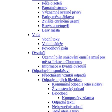
Péče o zeleň
Památné stromy
Významné krajiné prvky
Parky města Jirkova
Zvláště chráněná uzemí
Rorýsi a netopýři
Lesy města
Voda
Vodní toky
Vodní nádrže
Povodňový plán
Ovzduší
Územní plán snižování emisí a imisí pro
města Jirkov a Chomutov
Informace o kvalitě ovzduší
Odpadové hospodářství
Předcházení vzniků odpadů
Odpady a jejich likvidace
Komunální odpad a jeho složky
Živnostenský odpad
Bioodpad
Kompostéry zdarma
Odpadní textil
Nebezpečný odpad
Jedlé oleje a tuky