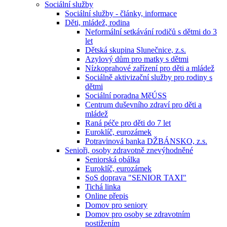
Sociální služby
Sociální služby - články, informace
Děti, mládež, rodina
Neformální setkávání rodičů s dětmi do 3
let
Dětská skupina Slunečnice, z.s.
Azylový dům pro matky s dětmi
Nízkoprahové zařízení pro děti a mládež
Sociálně aktivizační služby pro rodiny s
dětmi
Sociální poradna MěÚSS
Centrum duševního zdraví pro děti a
mládež
Raná péče pro děti do 7 let
Euroklíč, eurozámek
Potravinová banka DŽBÁNSKO, z.s.
Senioři, osoby zdravotně znevýhodněné
Seniorská obálka
Euroklíč, eurozámek
SoS doprava "SENIOR TAXI"
Tichá linka
Online přepis
Domov pro seniory
Domov pro osoby se zdravotním
postižením