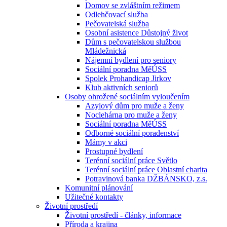
Domov se zvláštním režimem
Odlehčovací služba
Pečovatelská služba
Osobní asistence Důstojný život
Dům s pečovatelskou službou
Mládežnická
Nájemní bydlení pro seniory
Sociální poradna MěÚSS
Spolek Prohandicap Jirkov
Klub aktivních seniorů
Osoby ohrožené sociálním vyloučením
Azylový dům pro muže a ženy
Noclehárna pro muže a ženy
Sociální poradna MěÚSS
Odborné sociální poradenství
Mámy v akci
Prostupné bydlení
Terénní sociální práce Světlo
Terénní sociální práce Oblastní charita
Potravinová banka DŽBÁNSKO, z.s.
Komunitní plánování
Užitečné kontakty
Životní prostředí
Životní prostředí - články, informace
Příroda a krajina