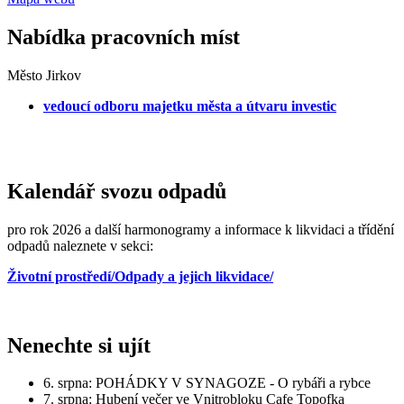
Nabídka pracovních míst
Město Jirkov
vedoucí odboru majetku města a útvaru investic
Kalendář svozu odpadů
pro rok 2026 a další harmonogramy a informace k likvidaci a třídění
odpadů naleznete v sekci:
Životní prostředí/Odpady a jejich likvidace/
Nenechte si ujít
6. srpna: POHÁDKY V SYNAGOZE - O rybáři a rybce
7. srpna: Hubení večer ve Vnitrobloku Cafe Topofka