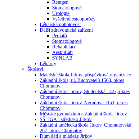
Rentgen
Stomatologové
Urologie
Vyšetření osteoporózy
Lékařská pohotovost
Další zdravotnická zařízení
Pediatři
Stomatologové
Rehabilitace
AeskuLab
SYNLAB
Lékárny
Školství
Mateřská škola Jirkov, příspěvková organizace
Základní škola, ul. Budovatelů 1563, okres
Chomutov
Základní škola Jirkov, Studentská 1427, okres
Chomutov
Základní škola Jirkov, Nerudova 1151, okres
Chomutov
Městské gymnázium a Základní škola Jirkov
SŠ TGA - středisko Jirkov
Základní umělecká škola Jirkov, Chomutovská
267, okres Chomutov
Dům dětí a mládeže Jirkov