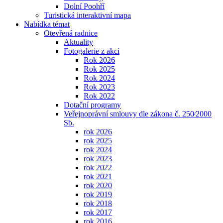
Dolní Poohří
Turistická interaktivní mapa
Nabídka témat
Otevřená radnice
Aktuality
Fotogalerie z akcí
Rok 2026
Rok 2025
Rok 2024
Rok 2023
Rok 2022
Dotační programy
Veřejnoprávní smlouvy dle zákona č. 250⁄2000
Sb.
rok 2026
rok 2025
rok 2024
rok 2023
rok 2022
rok 2021
rok 2020
rok 2019
rok 2018
rok 2017
rok 2016