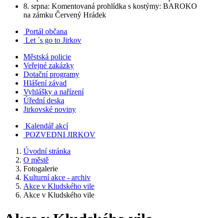
8. srpna: Komentovaná prohlídka s kostýmy: BAROKO
na zámku Červený Hrádek
Portál občana
Let ´s go to Jirkov
Městská policie
Veřejné zakázky
Dotační programy
Hlášení závad
Vyhlášky a nařízení
Úřední deska
Jirkovské noviny
Kalendář akcí
POZVEDNI JIRKOV
Úvodní stránka
O městě
Fotogalerie
Kulturní akce - archiv
Akce v Kludského vile
Akce v Kludského vile