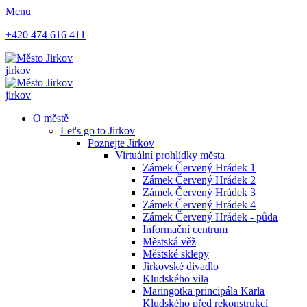
Menu
+420 474 616 411
jirkov
jirkov
O městě
Let's go to Jirkov
Poznejte Jirkov
Virtuální prohlídky města
Zámek Červený Hrádek 1
Zámek Červený Hrádek 2
Zámek Červený Hrádek 3
Zámek Červený Hrádek 4
Zámek Červený Hrádek - půda
Informační centrum
Městská věž
Městské sklepy
Jirkovské divadlo
Kludského vila
Maringotka principála Karla
Kludského před rekonstrukcí