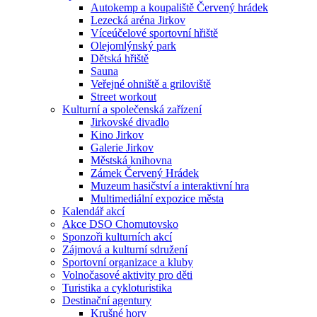
Autokemp a koupaliště Červený hrádek
Lezecká aréna Jirkov
Víceúčelové sportovní hřiště
Olejomlýnský park
Dětská hřiště
Sauna
Veřejné ohniště a griloviště
Street workout
Kulturní a společenská zařízení
Jirkovské divadlo
Kino Jirkov
Galerie Jirkov
Městská knihovna
Zámek Červený Hrádek
Muzeum hasičství a interaktivní hra
Multimediální expozice města
Kalendář akcí
Akce DSO Chomutovsko
Sponzoři kulturních akcí
Zájmová a kulturní sdružení
Sportovní organizace a kluby
Volnočasové aktivity pro děti
Turistika a cykloturistika
Destinační agentury
Krušné hory