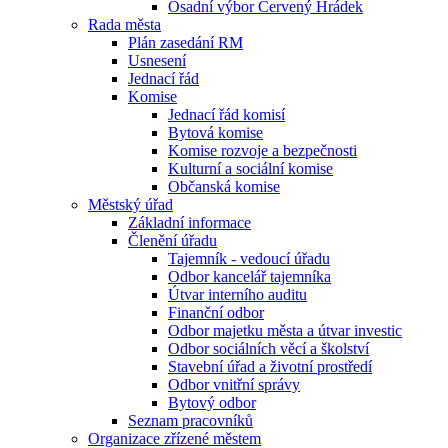
Osadní výbor Červený Hrádek
Rada města
Plán zasedání RM
Usnesení
Jednací řád
Komise
Jednací řád komisí
Bytová komise
Komise rozvoje a bezpečnosti
Kulturní a sociální komise
Občanská komise
Městský úřad
Základní informace
Členění úřadu
Tajemník - vedoucí úřadu
Odbor kancelář tajemníka
Útvar interního auditu
Finanční odbor
Odbor majetku města a útvar investic
Odbor sociálních věcí a školství
Stavební úřad a životní prostředí
Odbor vnitřní správy
Bytový odbor
Seznam pracovníků
Organizace zřízené městem