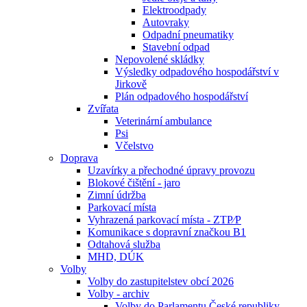
Elektroodpady
Autovraky
Odpadní pneumatiky
Stavební odpad
Nepovolené skládky
Výsledky odpadového hospodářství v
Jirkově
Plán odpadového hospodářství
Zvířata
Veterinární ambulance
Psi
Včelstvo
Doprava
Uzavírky a přechodné úpravy provozu
Blokové čištění - jaro
Zimní údržba
Parkovací místa
Vyhrazená parkovací místa - ZTP⁄P
Komunikace s dopravní značkou B1
Odtahová služba
MHD, DÚK
Volby
Volby do zastupitelstev obcí 2026
Volby - archiv
Volby do Parlamentu České republiky