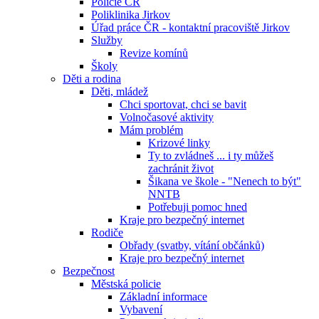
Policie ČR
Poliklinika Jirkov
Úřad práce ČR - kontaktní pracoviště Jirkov
Služby
Revize komínů
Školy
Děti a rodina
Děti, mládež
Chci sportovat, chci se bavit
Volnočasové aktivity
Mám problém
Krizové linky
Ty to zvládneš ... i ty můžeš
zachránit život
Šikana ve škole - "Nenech to být"
NNTB
Potřebuji pomoc hned
Kraje pro bezpečný internet
Rodiče
Obřady (svatby, vítání občánků)
Kraje pro bezpečný internet
Bezpečnost
Městská policie
Základní informace
Vybavení