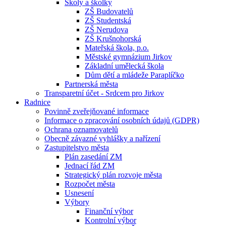
Školy a školky
ZŠ Budovatelů
ZŠ Studentská
ZŠ Nerudova
ZŠ Krušnohorská
Mateřská škola, p.o.
Městské gymnázium Jirkov
Základní umělecká škola
Dům dětí a mládeže Paraplíčko
Partnerská města
Transparetní účet - Srdcem pro Jirkov
Radnice
Povinně zveřejňované informace
Informace o zpracování osobních údajů (GDPR)
Ochrana oznamovatelů
Obecně závazné vyhlášky a nařízení
Zastupitelstvo města
Plán zasedání ZM
Jednací řád ZM
Strategický plán rozvoje města
Rozpočet města
Usnesení
Výbory
Finanční výbor
Kontrolní výbor