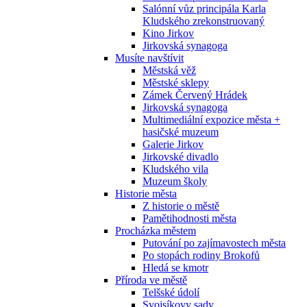
Salónní vůz principála Karla
Kludského zrekonstruovaný
Kino Jirkov
Jirkovská synagoga
Musíte navštívit
Městská věž
Městské sklepy
Zámek Červený Hrádek
Jirkovská synagoga
Multimediální expozice města +
hasičské muzeum
Galerie Jirkov
Jirkovské divadlo
Kludského vila
Muzeum školy
Historie města
Z historie o městě
Pamětihodnosti města
Procházka městem
Putování po zajímavostech města
Po stopách rodiny Brokofů
Hledá se kmotr
Příroda ve městě
Telšské údolí
Svojsíkovy sady