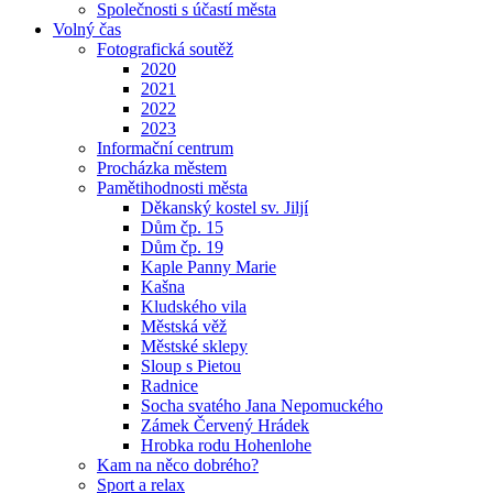
Společnosti s účastí města
Volný čas
Fotografická soutěž
2020
2021
2022
2023
Informační centrum
Procházka městem
Pamětihodnosti města
Děkanský kostel sv. Jiljí
Dům čp. 15
Dům čp. 19
Kaple Panny Marie
Kašna
Kludského vila
Městská věž
Městské sklepy
Sloup s Pietou
Radnice
Socha svatého Jana Nepomuckého
Zámek Červený Hrádek
Hrobka rodu Hohenlohe
Kam na něco dobrého?
Sport a relax