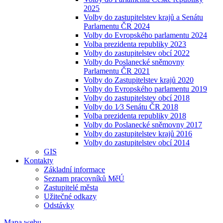
2025
Volby do zastupitelstev krajů a Senátu
Parlamentu ČR 2024
Volby do Evropského parlamentu 2024
Volba prezidenta republiky 2023
Volby do zastupitelstev obcí 2022
Volby do Poslanecké sněmovny
Parlamentu ČR 2021
Volby do Zastupitelstev krajů 2020
Volby do Evropského parlamentu 2019
Volby do zastupitelstev obcí 2018
Volby do 1⁄3 Senátu ČR 2018
Volba prezidenta republiky 2018
Volby do Poslanecké sněmovny 2017
Volby do zastupitelstev krajů 2016
Volby do zastupitelstev obcí 2014
GIS
Kontakty
Základní informace
Seznam pracovníků MěÚ
Zastupitelé města
Užitečné odkazy
Odstávky
Mapa webu