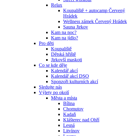
Relax
Koupaliště + autocamp Červený
Hrádek
Wellness zámek Červený Hrádek
Sauna Jirkov
Kam na noc?
Kam na jídlo?
Pro děti
Koupaliště
Dětská hřiště
Jirkovší maskoti
Co se kde děje
Kalendář akcí
Kalendář akcí DSO
Sponzoři kulturních akcí
Sledujte nás
Výlety po okolí
Města a místa
Bílina
Chomutov
Kadaň
Klášterec nad Ohří
Lesná
Litvínov