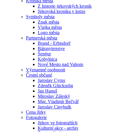
Kronika města
Z historie jirkovských kronik
Jirkovská kronika v knize
Symboly města
Znak města
Vlajka města
Logo města
Partnerská města
Brand - Erbisdorf
Bátonyterenye
Šentjur
Kobylnica
Nové Mesto nad Vahom
Významné osobnosti
Čestní občané
Jaroslav Cyrus
Zdeněk Glückselig
Jan Hanuš
Miroslav Záleský
Mgr. Vladimír Bečvář
Jaroslav Cinybulk
Cena Jirky
Fotogalerie
Jirkov ve fotografiích
Kulturní akce - archiv