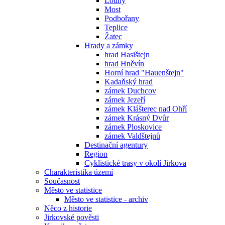
Louny
Most
Podbořany
Teplice
Žatec
Hrady a zámky
hrad Hasištejn
hrad Hněvín
Horní hrad "Hauenštejn"
Kadaňský hrad
zámek Duchcov
zámek Jezeří
zámek Klášterec nad Ohří
zámek Krásný Dvůr
zámek Ploskovice
zámek Valdštejnů
Destinační agentury
Region
Cyklistické trasy v okolí Jirkova
Charakteristika území
Současnost
Město ve statistice
Město ve statistice - archiv
Něco z historie
Jirkovské pověsti