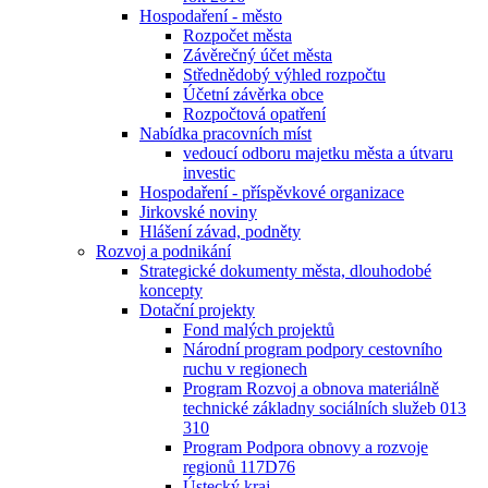
Hospodaření - město
Rozpočet města
Závěrečný účet města
Střednědobý výhled rozpočtu
Účetní závěrka obce
Rozpočtová opatření
Nabídka pracovních míst
vedoucí odboru majetku města a útvaru
investic
Hospodaření - příspěvkové organizace
Jirkovské noviny
Hlášení závad, podněty
Rozvoj a podnikání
Strategické dokumenty města, dlouhodobé
koncepty
Dotační projekty
Fond malých projektů
Národní program podpory cestovního
ruchu v regionech
Program Rozvoj a obnova materiálně
technické základny sociálních služeb 013
310
Program Podpora obnovy a rozvoje
regionů 117D76
Ústecký kraj