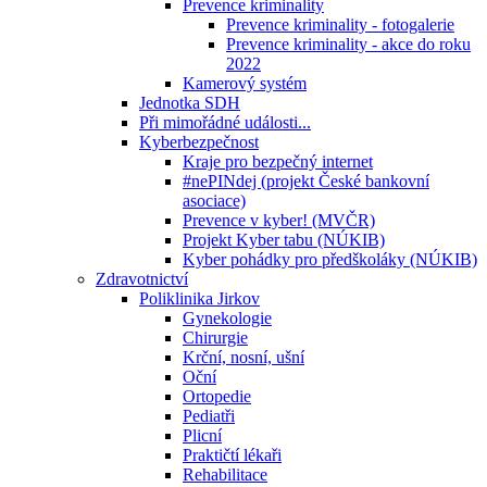
Prevence kriminality
Prevence kriminality - fotogalerie
Prevence kriminality - akce do roku
2022
Kamerový systém
Jednotka SDH
Při mimořádné události...
Kyberbezpečnost
Kraje pro bezpečný internet
#nePINdej (projekt České bankovní
asociace)
Prevence v kyber! (MVČR)
Projekt Kyber tabu (NÚKIB)
Kyber pohádky pro předškoláky (NÚKIB)
Zdravotnictví
Poliklinika Jirkov
Gynekologie
Chirurgie
Krční, nosní, ušní
Oční
Ortopedie
Pediatři
Plicní
Praktičtí lékaři
Rehabilitace