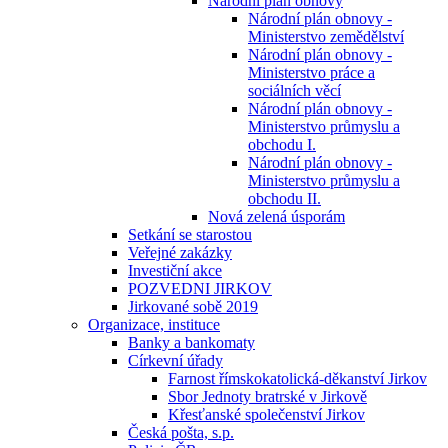
Národní plán obnovy
Národní plán obnovy -
Ministerstvo zemědělství
Národní plán obnovy -
Ministerstvo práce a
sociálních věcí
Národní plán obnovy -
Ministerstvo průmyslu a
obchodu I.
Národní plán obnovy -
Ministerstvo průmyslu a
obchodu II.
Nová zelená úsporám
Setkání se starostou
Veřejné zakázky
Investiční akce
POZVEDNI JIRKOV
Jirkované sobě 2019
Organizace, instituce
Banky a bankomaty
Církevní úřady
Farnost římskokatolická-děkanství Jirkov
Sbor Jednoty bratrské v Jirkově
Křesťanské společenství Jirkov
Česká pošta, s.p.