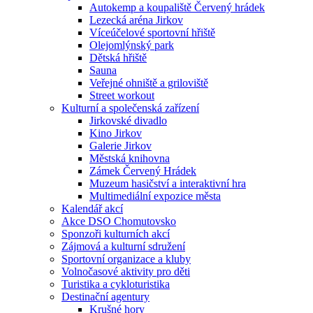
Autokemp a koupaliště Červený hrádek
Lezecká aréna Jirkov
Víceúčelové sportovní hřiště
Olejomlýnský park
Dětská hřiště
Sauna
Veřejné ohniště a griloviště
Street workout
Kulturní a společenská zařízení
Jirkovské divadlo
Kino Jirkov
Galerie Jirkov
Městská knihovna
Zámek Červený Hrádek
Muzeum hasičství a interaktivní hra
Multimediální expozice města
Kalendář akcí
Akce DSO Chomutovsko
Sponzoři kulturních akcí
Zájmová a kulturní sdružení
Sportovní organizace a kluby
Volnočasové aktivity pro děti
Turistika a cykloturistika
Destinační agentury
Krušné hory