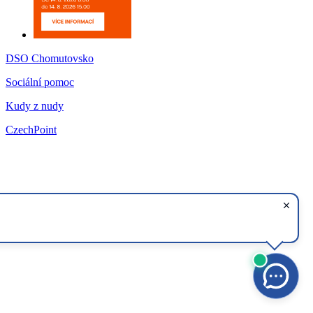
DSO Chomutovsko
Sociální pomoc
Kudy z nudy
CzechPoint