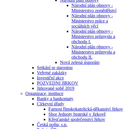
Národní plán obnovy
Národní plán obnovy -
Ministerstvo zemědělství
Národní plán obnovy -
Ministerstvo práce a
sociálních věcí
Národní plán obnovy -
Ministerstvo průmyslu a
obchodu I.
Národní plán obnovy -
Ministerstvo průmyslu a
obchodu II.
Nová zelená úsporám
Setkání se starostou
Veřejné zakázky
Investiční akce
POZVEDNI JIRKOV
Jirkované sobě 2019
Organizace, instituce
Banky a bankomaty
Církevní úřady
Farnost římskokatolická-děkanství Jirkov
Sbor Jednoty bratrské v Jirkově
Křesťanské společenství Jirkov
Česká pošta, s.p.