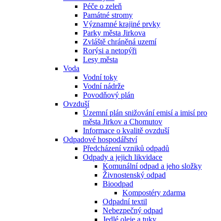
Péče o zeleň
Památné stromy
Významné krajiné prvky
Parky města Jirkova
Zvláště chráněná uzemí
Rorýsi a netopýři
Lesy města
Voda
Vodní toky
Vodní nádrže
Povodňový plán
Ovzduší
Územní plán snižování emisí a imisí pro
města Jirkov a Chomutov
Informace o kvalitě ovzduší
Odpadové hospodářství
Předcházení vzniků odpadů
Odpady a jejich likvidace
Komunální odpad a jeho složky
Živnostenský odpad
Bioodpad
Kompostéry zdarma
Odpadní textil
Nebezpečný odpad
Jedlé oleje a tuky