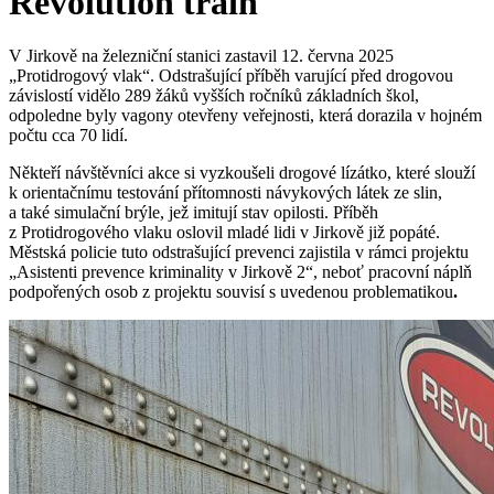
Revolution train
V Jirkově na železniční stanici zastavil 12. června 2025
„Protidrogový vlak“. Odstrašující příběh varující před drogovou
závislostí vidělo 289 žáků vyšších ročníků základních škol,
odpoledne byly vagony otevřeny veřejnosti, která dorazila v hojném
počtu cca 70 lidí.
Někteří návštěvníci akce si vyzkoušeli drogové lízátko, které slouží
k orientačnímu testování přítomnosti návykových látek ze slin,
a také simulační brýle, jež imitují stav opilosti. Příběh
z Protidrogového vlaku oslovil mladé lidi v Jirkově již popáté.
Městská policie tuto odstrašující prevenci zajistila v rámci projektu
„Asistenti prevence kriminality v Jirkově 2“, neboť pracovní náplň
podpořených osob z projektu souvisí s uvedenou problematikou
.