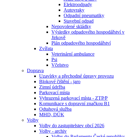
Elektroodpady
Autovraky
Odpadní pneumatiky
Stavební odpad
Nepovolené skládky
Výsledky odpadového hospodářství v
Jirkově
Plán odpadového hospodářství
Zvířata
Veterinární ambulance
Psi
Včelstvo
Doprava
Uzavírky a přechodné úpravy provozu
Blokové čištění - jaro
Zimní údržba
Parkovací místa
Vyhrazená parkovací místa - ZTP⁄P
Komunikace s dopravní značkou B1
Odtahová služba
MHD, DÚK
Volby
Volby do zastupitelstev obcí 2026
Volby - archiv
Volby do Parlamentu České republiky