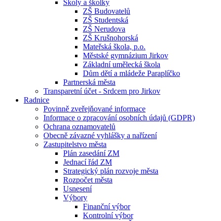
Školy a školky
ZŠ Budovatelů
ZŠ Studentská
ZŠ Nerudova
ZŠ Krušnohorská
Mateřská škola, p.o.
Městské gymnázium Jirkov
Základní umělecká škola
Dům dětí a mládeže Paraplíčko
Partnerská města
Transparetní účet - Srdcem pro Jirkov
Radnice
Povinně zveřejňované informace
Informace o zpracování osobních údajů (GDPR)
Ochrana oznamovatelů
Obecně závazné vyhlášky a nařízení
Zastupitelstvo města
Plán zasedání ZM
Jednací řád ZM
Strategický plán rozvoje města
Rozpočet města
Usnesení
Výbory
Finanční výbor
Kontrolní výbor