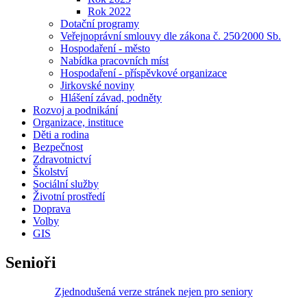
Rok 2022
Dotační programy
Veřejnoprávní smlouvy dle zákona č. 250⁄2000 Sb.
Hospodaření - město
Nabídka pracovních míst
Hospodaření - příspěvkové organizace
Jirkovské noviny
Hlášení závad, podněty
Rozvoj a podnikání
Organizace, instituce
Děti a rodina
Bezpečnost
Zdravotnictví
Školství
Sociální služby
Životní prostředí
Doprava
Volby
GIS
Senioři
Zjednodušená verze stránek nejen pro seniory