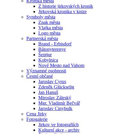
Kronika města
Z historie jirkovských kronik
Jirkovská kronika v knize
Symboly města
Znak města
Vlajka města
Logo města
Partnerská města
Brand - Erbisdorf
Bátonyterenye
Šentjur
Kobylnica
Nové Mesto nad Vahom
Významné osobnosti
Čestní občané
Jaroslav Cyrus
Zdeněk Glückselig
Jan Hanuš
Miroslav Záleský
Mgr. Vladimír Bečvář
Jaroslav Cinybulk
Cena Jirky
Fotogalerie
Jirkov ve fotografiích
Kulturní akce - archiv