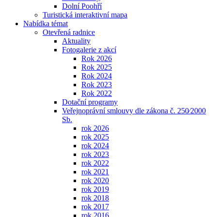
Dolní Poohří
Turistická interaktivní mapa
Nabídka témat
Otevřená radnice
Aktuality
Fotogalerie z akcí
Rok 2026
Rok 2025
Rok 2024
Rok 2023
Rok 2022
Dotační programy
Veřejnoprávní smlouvy dle zákona č. 250⁄2000
Sb.
rok 2026
rok 2025
rok 2024
rok 2023
rok 2022
rok 2021
rok 2020
rok 2019
rok 2018
rok 2017
rok 2016