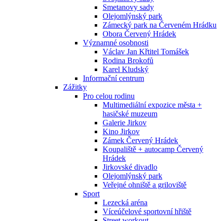
Smetanovy sady
Olejomlýnský park
Zámecký park na Červeném Hrádku
Obora Červený Hrádek
Významné osobnosti
Václav Jan Křtitel Tomášek
Rodina Brokofů
Karel Kludský
Informační centrum
Zážitky
Pro celou rodinu
Multimediální expozice města +
hasičské muzeum
Galerie Jirkov
Kino Jirkov
Zámek Červený Hrádek
Koupaliště + autocamp Červený
Hrádek
Jirkovské divadlo
Olejomlýnský park
Veřejné ohniště a griloviště
Sport
Lezecká aréna
Víceúčelové sportovní hřiště
Street workout