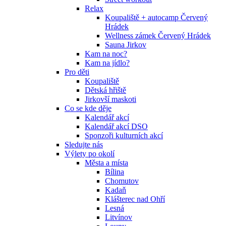
Relax
Koupaliště + autocamp Červený
Hrádek
Wellness zámek Červený Hrádek
Sauna Jirkov
Kam na noc?
Kam na jídlo?
Pro děti
Koupaliště
Dětská hřiště
Jirkovší maskoti
Co se kde děje
Kalendář akcí
Kalendář akcí DSO
Sponzoři kulturních akcí
Sledujte nás
Výlety po okolí
Města a místa
Bílina
Chomutov
Kadaň
Klášterec nad Ohří
Lesná
Litvínov