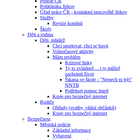
Policie ČR
Poliklinika Jirkov
Úřad práce ČR - kontaktní pracoviště Jirkov
Služby
Revize komínů
Školy
Děti a rodina
Děti, mládež
Chci sportovat, chci se bavit
Volnočasové aktivity
Mám problém
Krizové linky
Ty to zvládneš ... i ty můžeš
zachránit život
Šikana ve škole - "Nenech to být"
NNTB
Potřebuji pomoc hned
Kraje pro bezpečný internet
Rodiče
Obřady (svatby, vítání občánků)
Kraje pro bezpečný internet
Bezpečnost
Městská policie
Základní informace
Vybavení