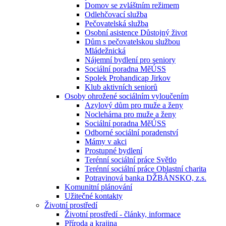
Domov se zvláštním režimem
Odlehčovací služba
Pečovatelská služba
Osobní asistence Důstojný život
Dům s pečovatelskou službou
Mládežnická
Nájemní bydlení pro seniory
Sociální poradna MěÚSS
Spolek Prohandicap Jirkov
Klub aktivních seniorů
Osoby ohrožené sociálním vyloučením
Azylový dům pro muže a ženy
Noclehárna pro muže a ženy
Sociální poradna MěÚSS
Odborné sociální poradenství
Mámy v akci
Prostupné bydlení
Terénní sociální práce Světlo
Terénní sociální práce Oblastní charita
Potravinová banka DŽBÁNSKO, z.s.
Komunitní plánování
Užitečné kontakty
Životní prostředí
Životní prostředí - články, informace
Příroda a krajina