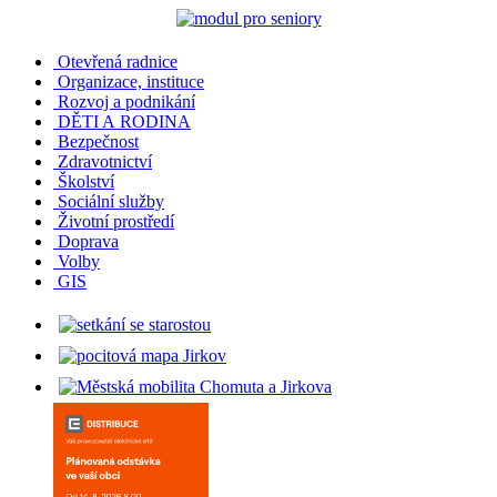
Otevřená radnice
Organizace, instituce
Rozvoj a podnikání
DĚTI A RODINA
Bezpečnost
Zdravotnictví
Školství
Sociální služby
Životní prostředí
Doprava
Volby
GIS