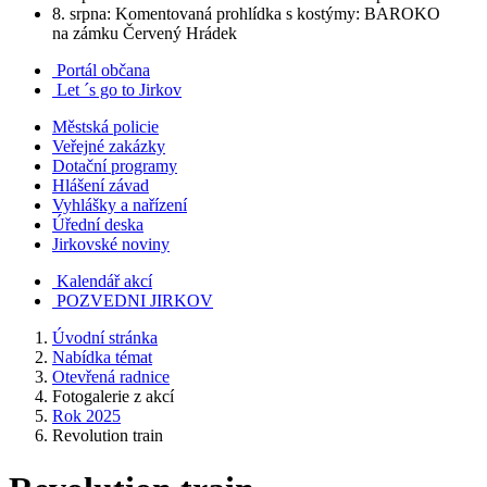
8. srpna: Komentovaná prohlídka s kostýmy: BAROKO
na zámku Červený Hrádek
Portál občana
Let ´s go to Jirkov
Městská policie
Veřejné zakázky
Dotační programy
Hlášení závad
Vyhlášky a nařízení
Úřední deska
Jirkovské noviny
Kalendář akcí
POZVEDNI JIRKOV
Úvodní stránka
Nabídka témat
Otevřená radnice
Fotogalerie z akcí
Rok 2025
Revolution train