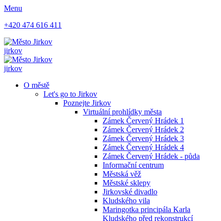
Menu
+420 474 616 411
jirkov
jirkov
O městě
Let's go to Jirkov
Poznejte Jirkov
Virtuální prohlídky města
Zámek Červený Hrádek 1
Zámek Červený Hrádek 2
Zámek Červený Hrádek 3
Zámek Červený Hrádek 4
Zámek Červený Hrádek - půda
Informační centrum
Městská věž
Městské sklepy
Jirkovské divadlo
Kludského vila
Maringotka principála Karla
Kludského před rekonstrukcí