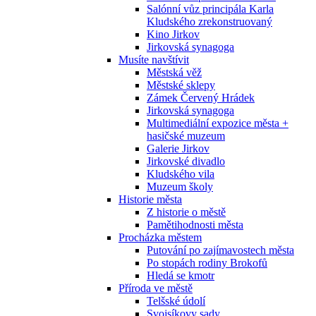
Salónní vůz principála Karla
Kludského zrekonstruovaný
Kino Jirkov
Jirkovská synagoga
Musíte navštívit
Městská věž
Městské sklepy
Zámek Červený Hrádek
Jirkovská synagoga
Multimediální expozice města +
hasičské muzeum
Galerie Jirkov
Jirkovské divadlo
Kludského vila
Muzeum školy
Historie města
Z historie o městě
Pamětihodnosti města
Procházka městem
Putování po zajímavostech města
Po stopách rodiny Brokofů
Hledá se kmotr
Příroda ve městě
Telšské údolí
Svojsíkovy sady