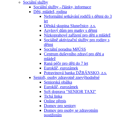
Sociální služby
Sociální služby - články, informace
Děti, mládež, rodina
Neformální setkávání rodičů s dětmi do 3
let
Dětská skupina Slunečnice, z.s.
Azylový dům pro matky s dětmi
Nízkoprahové zařízení pro děti a mládež
Sociálně aktivizační služby pro rodiny s
dětmi
Sociální poradna MěÚSS
Centrum duševního zdraví pro děti a
mládež
Raná péče pro děti do 7 let
Euroklíč, eurozámek
Potravinová banka DŽBÁNSKO, z.s.
Senioři, osoby zdravotně znevýhodněné
Seniorská obálka
Euroklíč, eurozámek
SoS doprava "SENIOR TAXI"
Tichá linka
Online přepis
Domov pro seniory
Domov pro osoby se zdravotním
postižením