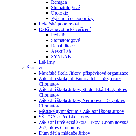
Rentgen
Stomatologové
Urologie
Vyšetření osteoporózy
Lékařská pohotovost
Další zdravotnická zařízení
Pediatři
Stomatologové
Rehabilitace
AeskuLab
SYNLAB
Lékárny
Školství
Mateřská škola Jirkov, příspěvková organizace
Základní škola, ul. Budovatelů 1563, okres
Chomutov
Základní škola Jirkov, Studentská 1427, okres
Chomutov
Základní škola Jirkov, Nerudova 1151, okres
Chomutov
Městské gymnázium a Základní škola Jirkov
SŠ TGA - středisko Jirkov
Základní umělecká škola Jirkov, Chomutovská
267, okres Chomutov
Dům dětí a mládeže Jirkov