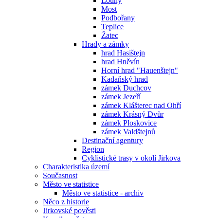
Louny
Most
Podbořany
Teplice
Žatec
Hrady a zámky
hrad Hasištejn
hrad Hněvín
Horní hrad "Hauenštejn"
Kadaňský hrad
zámek Duchcov
zámek Jezeří
zámek Klášterec nad Ohří
zámek Krásný Dvůr
zámek Ploskovice
zámek Valdštejnů
Destinační agentury
Region
Cyklistické trasy v okolí Jirkova
Charakteristika území
Současnost
Město ve statistice
Město ve statistice - archiv
Něco z historie
Jirkovské pověsti