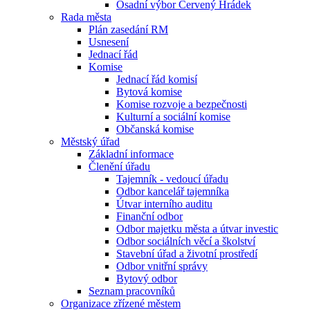
Osadní výbor Červený Hrádek
Rada města
Plán zasedání RM
Usnesení
Jednací řád
Komise
Jednací řád komisí
Bytová komise
Komise rozvoje a bezpečnosti
Kulturní a sociální komise
Občanská komise
Městský úřad
Základní informace
Členění úřadu
Tajemník - vedoucí úřadu
Odbor kancelář tajemníka
Útvar interního auditu
Finanční odbor
Odbor majetku města a útvar investic
Odbor sociálních věcí a školství
Stavební úřad a životní prostředí
Odbor vnitřní správy
Bytový odbor
Seznam pracovníků
Organizace zřízené městem