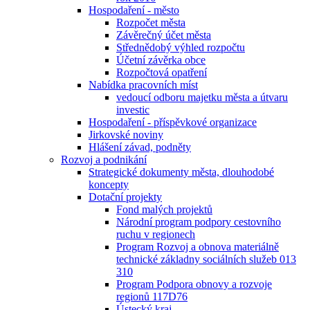
Hospodaření - město
Rozpočet města
Závěrečný účet města
Střednědobý výhled rozpočtu
Účetní závěrka obce
Rozpočtová opatření
Nabídka pracovních míst
vedoucí odboru majetku města a útvaru
investic
Hospodaření - příspěvkové organizace
Jirkovské noviny
Hlášení závad, podněty
Rozvoj a podnikání
Strategické dokumenty města, dlouhodobé
koncepty
Dotační projekty
Fond malých projektů
Národní program podpory cestovního
ruchu v regionech
Program Rozvoj a obnova materiálně
technické základny sociálních služeb 013
310
Program Podpora obnovy a rozvoje
regionů 117D76
Ústecký kraj