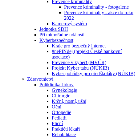
Prevence kriminality
Prevence kriminality - fotogalerie
Prevence kriminality - akce do roku
2022
Kamerový systém
Jednotka SDH
Při mimořádné události...
Kyberbezpečnost
Kraje pro bezpečný internet
#nePINdej (projekt České bankovní
asociace)
Prevence v kyber! (MVČR)
Projekt Kyber tabu (NÚKIB)
Kyber pohádky pro předškoláky (NÚKIB)
Zdravotnictví
Poliklinika Jirkov
Gynekologie
Chirurgie
Krční, nosní, ušní
Oční
Ortopedie
Pediatři
Plicní
Praktičtí lékaři
Rehabilitace