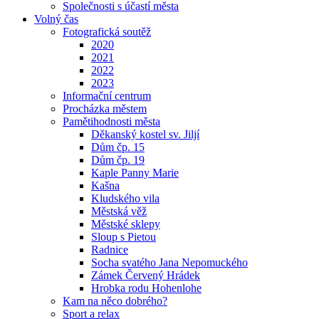
Společnosti s účastí města
Volný čas
Fotografická soutěž
2020
2021
2022
2023
Informační centrum
Procházka městem
Pamětihodnosti města
Děkanský kostel sv. Jiljí
Dům čp. 15
Dům čp. 19
Kaple Panny Marie
Kašna
Kludského vila
Městská věž
Městské sklepy
Sloup s Pietou
Radnice
Socha svatého Jana Nepomuckého
Zámek Červený Hrádek
Hrobka rodu Hohenlohe
Kam na něco dobrého?
Sport a relax