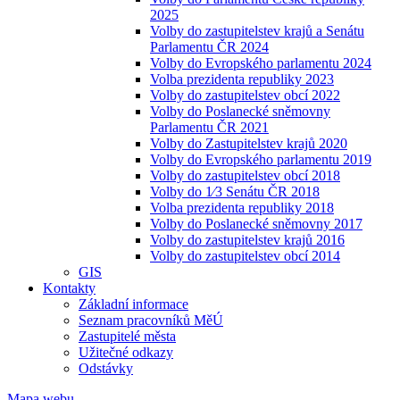
2025
Volby do zastupitelstev krajů a Senátu
Parlamentu ČR 2024
Volby do Evropského parlamentu 2024
Volba prezidenta republiky 2023
Volby do zastupitelstev obcí 2022
Volby do Poslanecké sněmovny
Parlamentu ČR 2021
Volby do Zastupitelstev krajů 2020
Volby do Evropského parlamentu 2019
Volby do zastupitelstev obcí 2018
Volby do 1⁄3 Senátu ČR 2018
Volba prezidenta republiky 2018
Volby do Poslanecké sněmovny 2017
Volby do zastupitelstev krajů 2016
Volby do zastupitelstev obcí 2014
GIS
Kontakty
Základní informace
Seznam pracovníků MěÚ
Zastupitelé města
Užitečné odkazy
Odstávky
Mapa webu