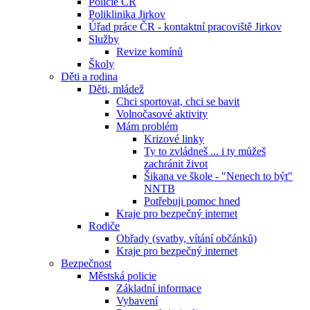
Policie ČR
Poliklinika Jirkov
Úřad práce ČR - kontaktní pracoviště Jirkov
Služby
Revize komínů
Školy
Děti a rodina
Děti, mládež
Chci sportovat, chci se bavit
Volnočasové aktivity
Mám problém
Krizové linky
Ty to zvládneš ... i ty můžeš
zachránit život
Šikana ve škole - "Nenech to být"
NNTB
Potřebuji pomoc hned
Kraje pro bezpečný internet
Rodiče
Obřady (svatby, vítání občánků)
Kraje pro bezpečný internet
Bezpečnost
Městská policie
Základní informace
Vybavení