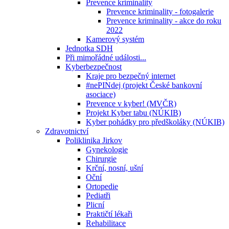
Prevence kriminality
Prevence kriminality - fotogalerie
Prevence kriminality - akce do roku
2022
Kamerový systém
Jednotka SDH
Při mimořádné události...
Kyberbezpečnost
Kraje pro bezpečný internet
#nePINdej (projekt České bankovní
asociace)
Prevence v kyber! (MVČR)
Projekt Kyber tabu (NÚKIB)
Kyber pohádky pro předškoláky (NÚKIB)
Zdravotnictví
Poliklinika Jirkov
Gynekologie
Chirurgie
Krční, nosní, ušní
Oční
Ortopedie
Pediatři
Plicní
Praktičtí lékaři
Rehabilitace