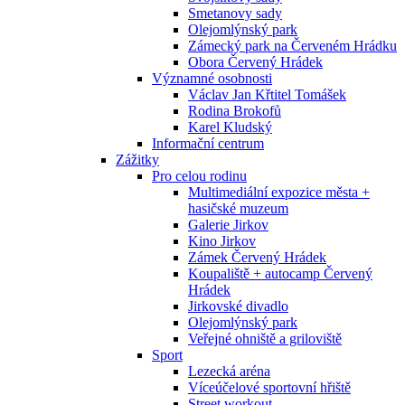
Smetanovy sady
Olejomlýnský park
Zámecký park na Červeném Hrádku
Obora Červený Hrádek
Významné osobnosti
Václav Jan Křtitel Tomášek
Rodina Brokofů
Karel Kludský
Informační centrum
Zážitky
Pro celou rodinu
Multimediální expozice města +
hasičské muzeum
Galerie Jirkov
Kino Jirkov
Zámek Červený Hrádek
Koupaliště + autocamp Červený
Hrádek
Jirkovské divadlo
Olejomlýnský park
Veřejné ohniště a griloviště
Sport
Lezecká aréna
Víceúčelové sportovní hřiště
Street workout