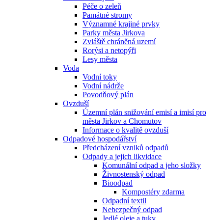
Péče o zeleň
Památné stromy
Významné krajiné prvky
Parky města Jirkova
Zvláště chráněná uzemí
Rorýsi a netopýři
Lesy města
Voda
Vodní toky
Vodní nádrže
Povodňový plán
Ovzduší
Územní plán snižování emisí a imisí pro
města Jirkov a Chomutov
Informace o kvalitě ovzduší
Odpadové hospodářství
Předcházení vzniků odpadů
Odpady a jejich likvidace
Komunální odpad a jeho složky
Živnostenský odpad
Bioodpad
Kompostéry zdarma
Odpadní textil
Nebezpečný odpad
Jedlé oleje a tuky