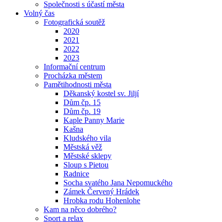
Společnosti s účastí města
Volný čas
Fotografická soutěž
2020
2021
2022
2023
Informační centrum
Procházka městem
Pamětihodnosti města
Děkanský kostel sv. Jiljí
Dům čp. 15
Dům čp. 19
Kaple Panny Marie
Kašna
Kludského vila
Městská věž
Městské sklepy
Sloup s Pietou
Radnice
Socha svatého Jana Nepomuckého
Zámek Červený Hrádek
Hrobka rodu Hohenlohe
Kam na něco dobrého?
Sport a relax