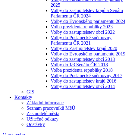
2025
Volby do zastupitelstev krajů a Senátu
Parlamentu ČR 2024
Volby do Evropského parlamentu 2024
Volba prezidenta republiky 2023
Volby do zastupitelstev obcí 2022
Volby do Poslanecké sněmovny
Parlamentu ČR 2021
Volby do Zastupitelstev krajů 2020
Volby do Evropského parlamentu 2019
Volby do zastupitelstev obcí 2018
Volby do 1⁄3 Senátu ČR 2018
Volba prezidenta republiky 2018
Volby do Poslanecké sněmovny 2017
Volby do zastupitelstev krajů 2016
Volby do zastupitelstev obcí 2014
GIS
Kontakty
Základní informace
Seznam pracovníků MěÚ
Zastupitelé města
Užitečné odkazy
Odstávky
Mapa webu