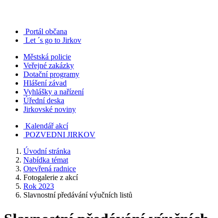
Portál občana
Let ´s go to Jirkov
Městská policie
Veřejné zakázky
Dotační programy
Hlášení závad
Vyhlášky a nařízení
Úřední deska
Jirkovské noviny
Kalendář akcí
POZVEDNI JIRKOV
Úvodní stránka
Nabídka témat
Otevřená radnice
Fotogalerie z akcí
Rok 2023
Slavnostní předávání výučních listů