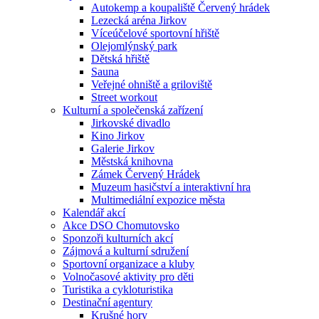
Autokemp a koupaliště Červený hrádek
Lezecká aréna Jirkov
Víceúčelové sportovní hřiště
Olejomlýnský park
Dětská hřiště
Sauna
Veřejné ohniště a griloviště
Street workout
Kulturní a společenská zařízení
Jirkovské divadlo
Kino Jirkov
Galerie Jirkov
Městská knihovna
Zámek Červený Hrádek
Muzeum hasičství a interaktivní hra
Multimediální expozice města
Kalendář akcí
Akce DSO Chomutovsko
Sponzoři kulturních akcí
Zájmová a kulturní sdružení
Sportovní organizace a kluby
Volnočasové aktivity pro děti
Turistika a cykloturistika
Destinační agentury
Krušné hory