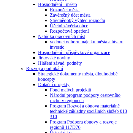
Hospodaření - město
Rozpočet města
Závěrečný účet města
Střednědobý výhled rozpočtu
Účetní závěrka obce
Rozpočtová opatření
Nabídka pracovních míst
vedoucí odboru majetku města a útvaru
investic
Hospodaření - příspěvkové organizace
Jirkovské noviny
Hlášení závad, podněty
Rozvoj a podnikání
Strategické dokumenty města, dlouhodobé
koncepty
Dotační projekty
Fond malých projektů
Národní program podpory cestovního
ruchu v regionech
Program Rozvoj a obnova materiálně
technické základny sociálních služeb 013
310
Program Podpora obnovy a rozvoje
regionů 117D76
Ústecký kraj