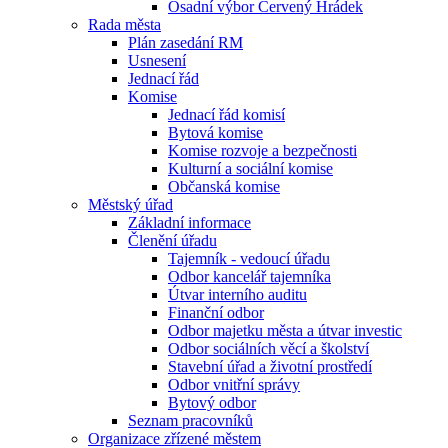
Osadní výbor Červený Hrádek
Rada města
Plán zasedání RM
Usnesení
Jednací řád
Komise
Jednací řád komisí
Bytová komise
Komise rozvoje a bezpečnosti
Kulturní a sociální komise
Občanská komise
Městský úřad
Základní informace
Členění úřadu
Tajemník - vedoucí úřadu
Odbor kancelář tajemníka
Útvar interního auditu
Finanční odbor
Odbor majetku města a útvar investic
Odbor sociálních věcí a školství
Stavební úřad a životní prostředí
Odbor vnitřní správy
Bytový odbor
Seznam pracovníků
Organizace zřízené městem