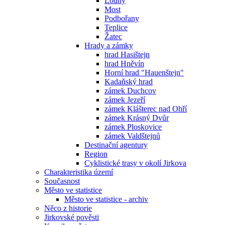
Louny
Most
Podbořany
Teplice
Žatec
Hrady a zámky
hrad Hasištejn
hrad Hněvín
Horní hrad "Hauenštejn"
Kadaňský hrad
zámek Duchcov
zámek Jezeří
zámek Klášterec nad Ohří
zámek Krásný Dvůr
zámek Ploskovice
zámek Valdštejnů
Destinační agentury
Region
Cyklistické trasy v okolí Jirkova
Charakteristika území
Současnost
Město ve statistice
Město ve statistice - archiv
Něco z historie
Jirkovské pověsti