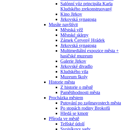
Salónní vůz principála Karla
Kludského zrekonstruovaný
Kino Jirkov
Jirkovská synagoga
Musíte navštívit
Městská věž
Městské sklepy
Zámek Červený Hrádek
Jirkovská synagoga
Multimediální expozice města +
hasičské muzeum
Galerie Jirkov
Jirkovské divadlo
Kludského vila
Muzeum školy
Historie města
Z historie o městě
Pamětihodnosti města
Procházka městem
Putování po zajímavostech města
Po stopách rodiny Brokofů
Hledá se kmotr
Příroda ve městě
Telšské údolí
Svojsíkovy sady