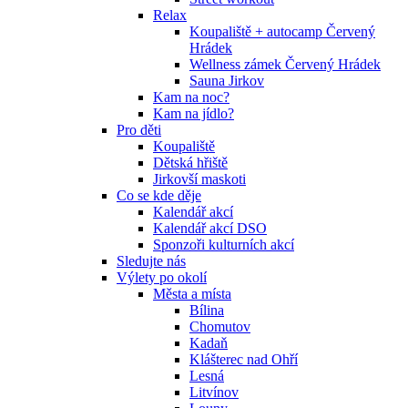
Relax
Koupaliště + autocamp Červený
Hrádek
Wellness zámek Červený Hrádek
Sauna Jirkov
Kam na noc?
Kam na jídlo?
Pro děti
Koupaliště
Dětská hřiště
Jirkovší maskoti
Co se kde děje
Kalendář akcí
Kalendář akcí DSO
Sponzoři kulturních akcí
Sledujte nás
Výlety po okolí
Města a místa
Bílina
Chomutov
Kadaň
Klášterec nad Ohří
Lesná
Litvínov