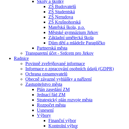
Školy a školky
ZŠ Budovatelů
ZŠ Studentská
ZŠ Nerudova
ZŠ Krušnohorská
Mateřská škola, p.o.
Městské gymnázium Jirkov
Základní umělecká škola
Dům dětí a mládeže Paraplíčko
Partnerská města
Transparetní účet - Srdcem pro Jirkov
Radnice
Povinně zveřejňované informace
Informace o zpracování osobních údajů (GDPR)
Ochrana oznamovatelů
Obecně závazné vyhlášky a nařízení
Zastupitelstvo města
Plán zasedání ZM
Jednací řád ZM
Strategický plán rozvoje města
Rozpočet města
Usnesení
Výbory
Finanční výbor
Kontrolní výbor