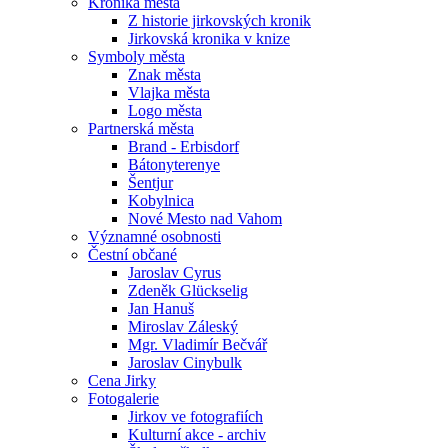
Kronika města
Z historie jirkovských kronik
Jirkovská kronika v knize
Symboly města
Znak města
Vlajka města
Logo města
Partnerská města
Brand - Erbisdorf
Bátonyterenye
Šentjur
Kobylnica
Nové Mesto nad Vahom
Významné osobnosti
Čestní občané
Jaroslav Cyrus
Zdeněk Glückselig
Jan Hanuš
Miroslav Záleský
Mgr. Vladimír Bečvář
Jaroslav Cinybulk
Cena Jirky
Fotogalerie
Jirkov ve fotografiích
Kulturní akce - archiv