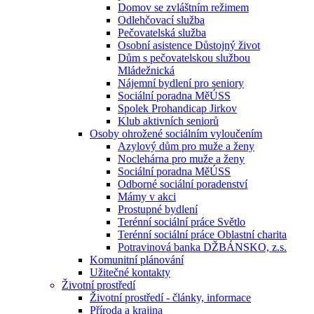
Domov se zvláštním režimem
Odlehčovací služba
Pečovatelská služba
Osobní asistence Důstojný život
Dům s pečovatelskou službou
Mládežnická
Nájemní bydlení pro seniory
Sociální poradna MěÚSS
Spolek Prohandicap Jirkov
Klub aktivních seniorů
Osoby ohrožené sociálním vyloučením
Azylový dům pro muže a ženy
Noclehárna pro muže a ženy
Sociální poradna MěÚSS
Odborné sociální poradenství
Mámy v akci
Prostupné bydlení
Terénní sociální práce Světlo
Terénní sociální práce Oblastní charita
Potravinová banka DŽBÁNSKO, z.s.
Komunitní plánování
Užitečné kontakty
Životní prostředí
Životní prostředí - články, informace
Příroda a krajina