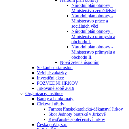
Národní plán obnovy
Národní plán obnovy -
Ministerstvo zemědělství
Národní plán obnovy -
Ministerstvo práce a
sociálních věcí
Národní plán obnovy -
Ministerstvo průmyslu a
obchodu I.
Národní plán obnovy -
Ministerstvo průmyslu a
obchodu II.
Nová zelená úsporám
Setkání se starostou
Veřejné zakázky
Investiční akce
POZVEDNI JIRKOV
Jirkované sobě 2019
Organizace, instituce
Banky a bankomaty
Církevní úřady
Farnost římskokatolická-děkanství Jirkov
Sbor Jednoty bratrské v Jirkově
Křesťanské společenství Jirkov
Česká pošta, s.p.