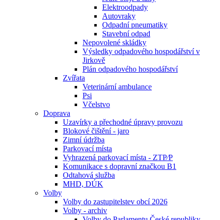
Elektroodpady
Autovraky
Odpadní pneumatiky
Stavební odpad
Nepovolené skládky
Výsledky odpadového hospodářství v
Jirkově
Plán odpadového hospodářství
Zvířata
Veterinární ambulance
Psi
Včelstvo
Doprava
Uzavírky a přechodné úpravy provozu
Blokové čištění - jaro
Zimní údržba
Parkovací místa
Vyhrazená parkovací místa - ZTP⁄P
Komunikace s dopravní značkou B1
Odtahová služba
MHD, DÚK
Volby
Volby do zastupitelstev obcí 2026
Volby - archiv
Volby do Parlamentu České republiky