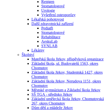
Rentgen
Stomatologové
Urologie
Vyšetření osteoporózy
Lékařská pohotovost
Další zdravotnická zařízení
Pediatři
Stomatologové
Rehabilitace
AeskuLab
SYNLAB
Lékárny
Školství
Mateřská škola Jirkov, příspěvková organizace
Základní škola, ul. Budovatelů 1563, okres
Chomutov
Základní škola Jirkov, Studentská 1427, okres
Chomutov
Základní škola Jirkov, Nerudova 1151, okres
Chomutov
Městské gymnázium a Základní škola Jirkov
SŠ TGA - středisko Jirkov
Základní umělecká škola Jirkov, Chomutovská
267, okres Chomutov
Dům dětí a mládeže Jirkov