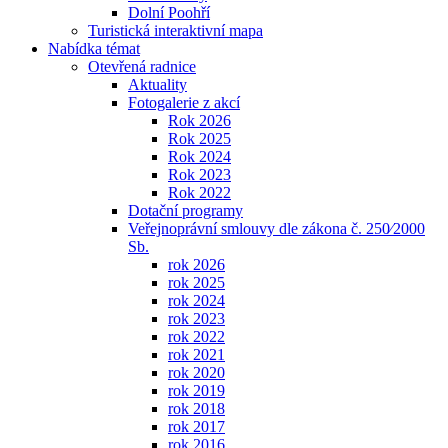
Dolní Poohří
Turistická interaktivní mapa
Nabídka témat
Otevřená radnice
Aktuality
Fotogalerie z akcí
Rok 2026
Rok 2025
Rok 2024
Rok 2023
Rok 2022
Dotační programy
Veřejnoprávní smlouvy dle zákona č. 250⁄2000
Sb.
rok 2026
rok 2025
rok 2024
rok 2023
rok 2022
rok 2021
rok 2020
rok 2019
rok 2018
rok 2017
rok 2016