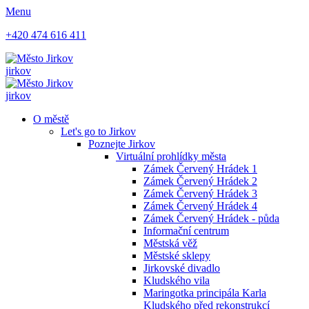
Menu
+420 474 616 411
jirkov
jirkov
O městě
Let's go to Jirkov
Poznejte Jirkov
Virtuální prohlídky města
Zámek Červený Hrádek 1
Zámek Červený Hrádek 2
Zámek Červený Hrádek 3
Zámek Červený Hrádek 4
Zámek Červený Hrádek - půda
Informační centrum
Městská věž
Městské sklepy
Jirkovské divadlo
Kludského vila
Maringotka principála Karla
Kludského před rekonstrukcí