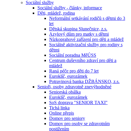
Sociální služby
Sociální služby - články, informace
Děti, mládež, rodina
Neformální setkávání rodičů s dětmi do 3
let
Dětská skupina Slunečnice, z.s.
Azylový dům pro matky s dětmi
Nízkoprahové zařízení pro děti a mládež
Sociálně aktivizační služby pro rodiny s
dětmi
Sociální poradna MěÚSS
Centrum duševního zdraví pro děti a
mládež
Raná péče pro děti do 7 let
Euroklíč, eurozámek
Potravinová banka DŽBÁNSKO, z.s.
Senioři, osoby zdravotně znevýhodněné
Seniorská obálka
Euroklíč, eurozámek
SoS doprava "SENIOR TAXI"
Tichá linka
Online přepis
Domov pro seniory
Domov pro osoby se zdravotním
postižením