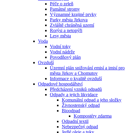
Péče o zeleň
Památné stromy
Významné krajiné prvky
Parky města Jirkova
Zvláště chráněná uzemí
Rorýsi a netopýři
Lesy města
Voda
Vodní toky
Vodní nádrže
Povodňový plán
Ovzduší
Územní plán snižování emisí a imisí pro
města Jirkov a Chomutov
Informace o kvalitě ovzduší
Odpadové hospodářství
Předcházení vzniků odpadů
Odpady a jejich likvidace
Komunální odpad a jeho složky
Živnostenský odpad
Bioodpad
Kompostéry zdarma
Odpadní textil
Nebezpečný odpad
Jedlé oleje a tuky