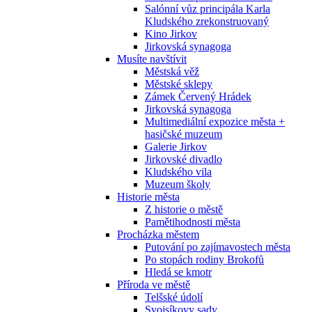
Salónní vůz principála Karla
Kludského zrekonstruovaný
Kino Jirkov
Jirkovská synagoga
Musíte navštívit
Městská věž
Městské sklepy
Zámek Červený Hrádek
Jirkovská synagoga
Multimediální expozice města +
hasičské muzeum
Galerie Jirkov
Jirkovské divadlo
Kludského vila
Muzeum školy
Historie města
Z historie o městě
Pamětihodnosti města
Procházka městem
Putování po zajímavostech města
Po stopách rodiny Brokofů
Hledá se kmotr
Příroda ve městě
Telšské údolí
Svojsíkovy sady