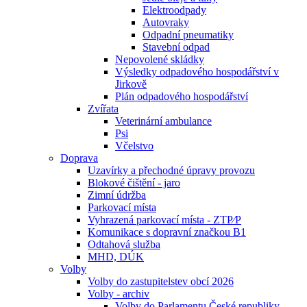
Elektroodpady
Autovraky
Odpadní pneumatiky
Stavební odpad
Nepovolené skládky
Výsledky odpadového hospodářství v
Jirkově
Plán odpadového hospodářství
Zvířata
Veterinární ambulance
Psi
Včelstvo
Doprava
Uzavírky a přechodné úpravy provozu
Blokové čištění - jaro
Zimní údržba
Parkovací místa
Vyhrazená parkovací místa - ZTP⁄P
Komunikace s dopravní značkou B1
Odtahová služba
MHD, DÚK
Volby
Volby do zastupitelstev obcí 2026
Volby - archiv
Volby do Parlamentu České republiky