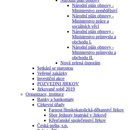
Národní plán obnovy
Národní plán obnovy -
Ministerstvo zemědělství
Národní plán obnovy -
Ministerstvo práce a
sociálních věcí
Národní plán obnovy -
Ministerstvo průmyslu a
obchodu I.
Národní plán obnovy -
Ministerstvo průmyslu a
obchodu II.
Nová zelená úsporám
Setkání se starostou
Veřejné zakázky
Investiční akce
POZVEDNI JIRKOV
Jirkované sobě 2019
Organizace, instituce
Banky a bankomaty
Církevní úřady
Farnost římskokatolická-děkanství Jirkov
Sbor Jednoty bratrské v Jirkově
Křesťanské společenství Jirkov
Česká pošta, s.p.