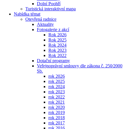
Dolní Poohří
Turistická interaktivní mapa
Nabídka témat
Otevřená radnice
Aktuality
Fotogalerie z akcí
Rok 2026
Rok 2025
Rok 2024
Rok 2023
Rok 2022
Dotační programy
Veřejnoprávní smlouvy dle zákona č. 250⁄2000
Sb.
rok 2026
rok 2025
rok 2024
rok 2023
rok 2022
rok 2021
rok 2020
rok 2019
rok 2018
rok 2017
rok 2016