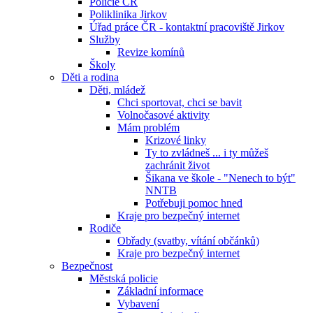
Policie ČR
Poliklinika Jirkov
Úřad práce ČR - kontaktní pracoviště Jirkov
Služby
Revize komínů
Školy
Děti a rodina
Děti, mládež
Chci sportovat, chci se bavit
Volnočasové aktivity
Mám problém
Krizové linky
Ty to zvládneš ... i ty můžeš
zachránit život
Šikana ve škole - "Nenech to být"
NNTB
Potřebuji pomoc hned
Kraje pro bezpečný internet
Rodiče
Obřady (svatby, vítání občánků)
Kraje pro bezpečný internet
Bezpečnost
Městská policie
Základní informace
Vybavení