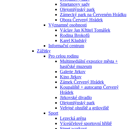
Smetanovy sady
Olejomlýnský park
Zámecký park na Červeném Hrádku
Obora Červený Hrádek
Významné osobnosti
Václav Jan Křtitel Tomášek
Rodina Brokofů
Karel Kludský
Informační centrum
Zážitky
Pro celou rodinu
Multimediální expozice města +
hasičské muzeum
Galerie Jirkov
Kino Jirkov
Zámek Červený Hrádek
Koupaliště + autocamp Červený
Hrádek
Jirkovské divadlo
Olejomlýnský park
Veřejné ohniště a griloviště
Sport
Lezecká aréna
Víceúčelové sportovní hřiště
Street workout