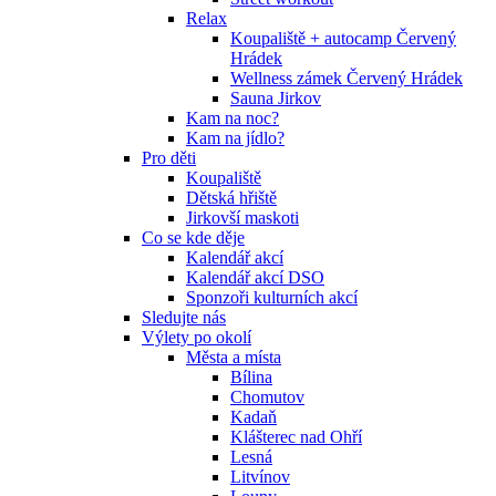
Relax
Koupaliště + autocamp Červený
Hrádek
Wellness zámek Červený Hrádek
Sauna Jirkov
Kam na noc?
Kam na jídlo?
Pro děti
Koupaliště
Dětská hřiště
Jirkovší maskoti
Co se kde děje
Kalendář akcí
Kalendář akcí DSO
Sponzoři kulturních akcí
Sledujte nás
Výlety po okolí
Města a místa
Bílina
Chomutov
Kadaň
Klášterec nad Ohří
Lesná
Litvínov