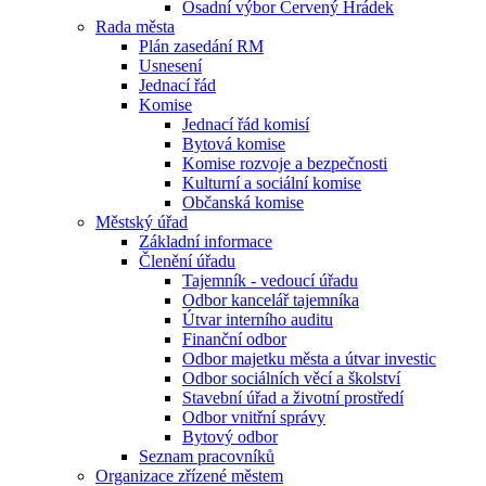
Osadní výbor Červený Hrádek
Rada města
Plán zasedání RM
Usnesení
Jednací řád
Komise
Jednací řád komisí
Bytová komise
Komise rozvoje a bezpečnosti
Kulturní a sociální komise
Občanská komise
Městský úřad
Základní informace
Členění úřadu
Tajemník - vedoucí úřadu
Odbor kancelář tajemníka
Útvar interního auditu
Finanční odbor
Odbor majetku města a útvar investic
Odbor sociálních věcí a školství
Stavební úřad a životní prostředí
Odbor vnitřní správy
Bytový odbor
Seznam pracovníků
Organizace zřízené městem