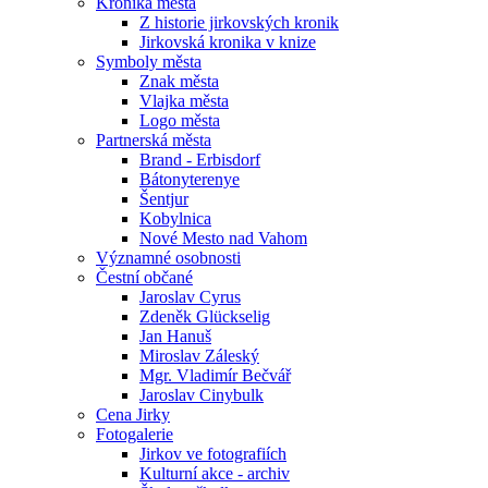
Kronika města
Z historie jirkovských kronik
Jirkovská kronika v knize
Symboly města
Znak města
Vlajka města
Logo města
Partnerská města
Brand - Erbisdorf
Bátonyterenye
Šentjur
Kobylnica
Nové Mesto nad Vahom
Významné osobnosti
Čestní občané
Jaroslav Cyrus
Zdeněk Glückselig
Jan Hanuš
Miroslav Záleský
Mgr. Vladimír Bečvář
Jaroslav Cinybulk
Cena Jirky
Fotogalerie
Jirkov ve fotografiích
Kulturní akce - archiv