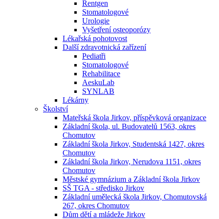
Rentgen
Stomatologové
Urologie
Vyšetření osteoporózy
Lékařská pohotovost
Další zdravotnická zařízení
Pediatři
Stomatologové
Rehabilitace
AeskuLab
SYNLAB
Lékárny
Školství
Mateřská škola Jirkov, příspěvková organizace
Základní škola, ul. Budovatelů 1563, okres
Chomutov
Základní škola Jirkov, Studentská 1427, okres
Chomutov
Základní škola Jirkov, Nerudova 1151, okres
Chomutov
Městské gymnázium a Základní škola Jirkov
SŠ TGA - středisko Jirkov
Základní umělecká škola Jirkov, Chomutovská
267, okres Chomutov
Dům dětí a mládeže Jirkov