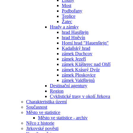
Louny
Most
Podbořany
Teplice
Žatec
Hrady a zámky
hrad Hasištejn
hrad Hněvín
Horní hrad "Hauenštejn"
Kadaňský hrad
zámek Duchcov
zámek Jezeří
zámek Klášterec nad Ohří
zámek Krásný Dvůr
zámek Ploskovice
zámek Valdštejnů
Destinační agentury
Region
Cyklistické trasy v okolí Jirkova
Charakteristika území
Současnost
Město ve statistice
Město ve statistice - archiv
Něco z historie
Jirkovské pověsti