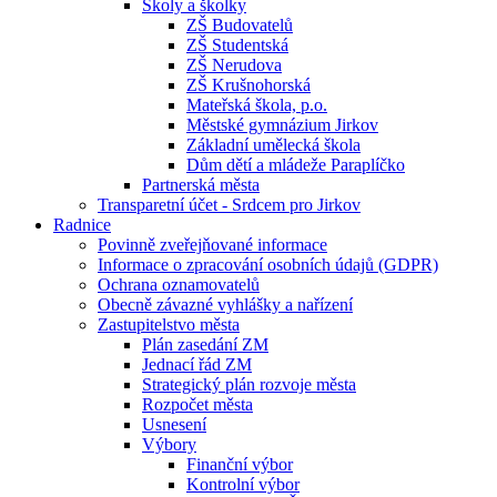
Školy a školky
ZŠ Budovatelů
ZŠ Studentská
ZŠ Nerudova
ZŠ Krušnohorská
Mateřská škola, p.o.
Městské gymnázium Jirkov
Základní umělecká škola
Dům dětí a mládeže Paraplíčko
Partnerská města
Transparetní účet - Srdcem pro Jirkov
Radnice
Povinně zveřejňované informace
Informace o zpracování osobních údajů (GDPR)
Ochrana oznamovatelů
Obecně závazné vyhlášky a nařízení
Zastupitelstvo města
Plán zasedání ZM
Jednací řád ZM
Strategický plán rozvoje města
Rozpočet města
Usnesení
Výbory
Finanční výbor
Kontrolní výbor