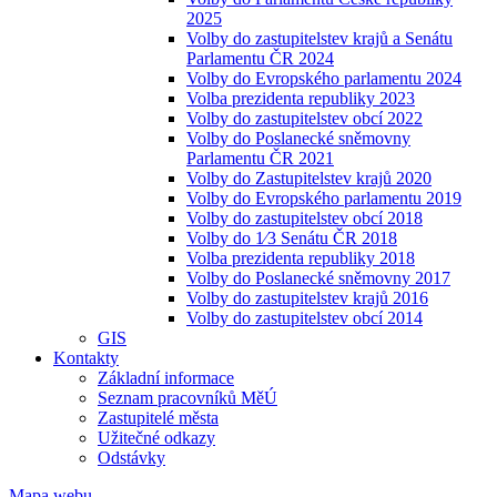
2025
Volby do zastupitelstev krajů a Senátu
Parlamentu ČR 2024
Volby do Evropského parlamentu 2024
Volba prezidenta republiky 2023
Volby do zastupitelstev obcí 2022
Volby do Poslanecké sněmovny
Parlamentu ČR 2021
Volby do Zastupitelstev krajů 2020
Volby do Evropského parlamentu 2019
Volby do zastupitelstev obcí 2018
Volby do 1⁄3 Senátu ČR 2018
Volba prezidenta republiky 2018
Volby do Poslanecké sněmovny 2017
Volby do zastupitelstev krajů 2016
Volby do zastupitelstev obcí 2014
GIS
Kontakty
Základní informace
Seznam pracovníků MěÚ
Zastupitelé města
Užitečné odkazy
Odstávky
Mapa webu