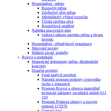
Hospodaření - město
Rozpočet města
Závěrečný účet města
Střednědobý výhled rozpočtu
Účetní závěrka obce
Rozpočtová opatření
Nabídka pracovních míst
vedoucí odboru majetku města a útvaru
investic
Hospodaření - příspěvkové organizace
Jirkovské noviny
Hlášení závad, podněty
Rozvoj a podnikání
Strategické dokumenty města, dlouhodobé
koncepty
Dotační projekty
Fond malých projektů
Národní program podpory cestovního
ruchu v regionech
Program Rozvoj a obnova materiálně
technické základny sociálních služeb 013
310
Program Podpora obnovy a rozvoje
regionů 117D76
Ústecký kraj