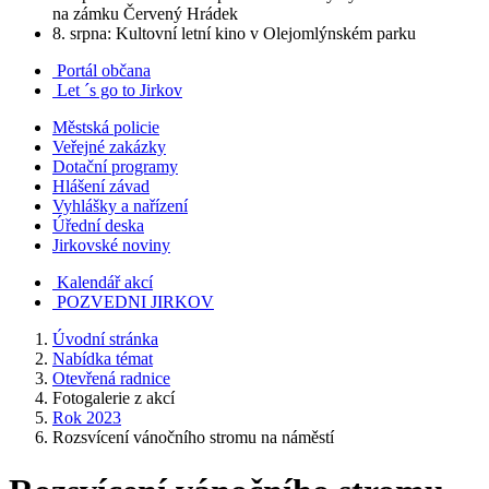
na zámku Červený Hrádek
8. srpna: Kultovní letní kino v Olejomlýnském parku
Portál občana
Let ´s go to Jirkov
Městská policie
Veřejné zakázky
Dotační programy
Hlášení závad
Vyhlášky a nařízení
Úřední deska
Jirkovské noviny
Kalendář akcí
POZVEDNI JIRKOV
Úvodní stránka
Nabídka témat
Otevřená radnice
Fotogalerie z akcí
Rok 2023
Rozsvícení vánočního stromu na náměstí