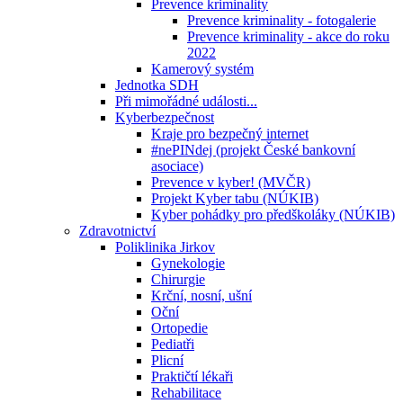
Prevence kriminality
Prevence kriminality - fotogalerie
Prevence kriminality - akce do roku
2022
Kamerový systém
Jednotka SDH
Při mimořádné události...
Kyberbezpečnost
Kraje pro bezpečný internet
#nePINdej (projekt České bankovní
asociace)
Prevence v kyber! (MVČR)
Projekt Kyber tabu (NÚKIB)
Kyber pohádky pro předškoláky (NÚKIB)
Zdravotnictví
Poliklinika Jirkov
Gynekologie
Chirurgie
Krční, nosní, ušní
Oční
Ortopedie
Pediatři
Plicní
Praktičtí lékaři
Rehabilitace