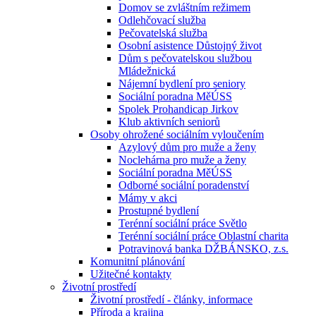
Domov se zvláštním režimem
Odlehčovací služba
Pečovatelská služba
Osobní asistence Důstojný život
Dům s pečovatelskou službou
Mládežnická
Nájemní bydlení pro seniory
Sociální poradna MěÚSS
Spolek Prohandicap Jirkov
Klub aktivních seniorů
Osoby ohrožené sociálním vyloučením
Azylový dům pro muže a ženy
Noclehárna pro muže a ženy
Sociální poradna MěÚSS
Odborné sociální poradenství
Mámy v akci
Prostupné bydlení
Terénní sociální práce Světlo
Terénní sociální práce Oblastní charita
Potravinová banka DŽBÁNSKO, z.s.
Komunitní plánování
Užitečné kontakty
Životní prostředí
Životní prostředí - články, informace
Příroda a krajina