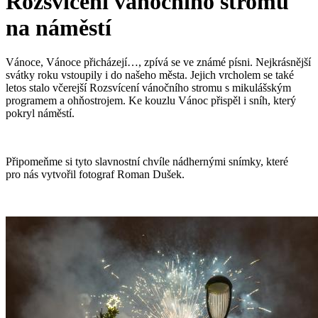
Rozsvícení vánočního stromu
na náměstí
Vánoce, Vánoce přicházejí…, zpívá se ve známé písni. Nejkrásnější
svátky roku vstoupily i do našeho města. Jejich vrcholem se také
letos stalo včerejší Rozsvícení vánočního stromu s mikulášským
programem a ohňostrojem. Ke kouzlu Vánoc přispěl i sníh, který
pokryl náměstí.
Připomeňme si tyto slavnostní chvíle nádhernými snímky, které
pro nás vytvořil fotograf Roman Dušek.