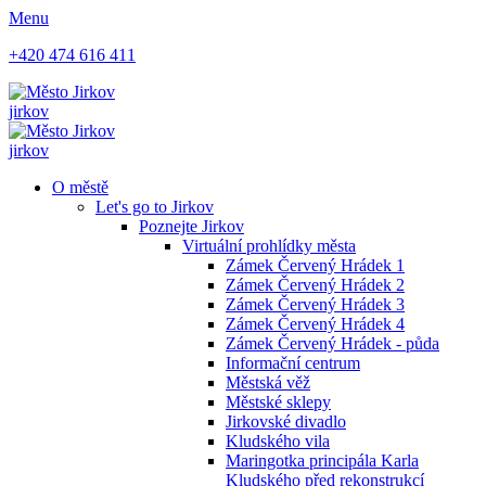
Menu
+420 474 616 411
jirkov
jirkov
O městě
Let's go to Jirkov
Poznejte Jirkov
Virtuální prohlídky města
Zámek Červený Hrádek 1
Zámek Červený Hrádek 2
Zámek Červený Hrádek 3
Zámek Červený Hrádek 4
Zámek Červený Hrádek - půda
Informační centrum
Městská věž
Městské sklepy
Jirkovské divadlo
Kludského vila
Maringotka principála Karla
Kludského před rekonstrukcí