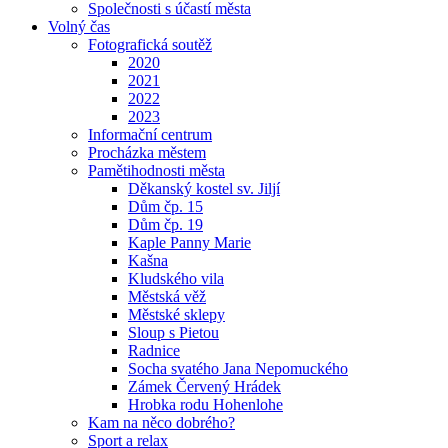
Společnosti s účastí města
Volný čas
Fotografická soutěž
2020
2021
2022
2023
Informační centrum
Procházka městem
Pamětihodnosti města
Děkanský kostel sv. Jiljí
Dům čp. 15
Dům čp. 19
Kaple Panny Marie
Kašna
Kludského vila
Městská věž
Městské sklepy
Sloup s Pietou
Radnice
Socha svatého Jana Nepomuckého
Zámek Červený Hrádek
Hrobka rodu Hohenlohe
Kam na něco dobrého?
Sport a relax