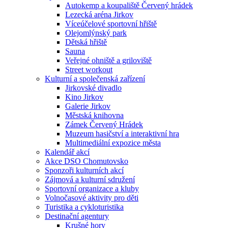
Autokemp a koupaliště Červený hrádek
Lezecká aréna Jirkov
Víceúčelové sportovní hřiště
Olejomlýnský park
Dětská hřiště
Sauna
Veřejné ohniště a griloviště
Street workout
Kulturní a společenská zařízení
Jirkovské divadlo
Kino Jirkov
Galerie Jirkov
Městská knihovna
Zámek Červený Hrádek
Muzeum hasičství a interaktivní hra
Multimediální expozice města
Kalendář akcí
Akce DSO Chomutovsko
Sponzoři kulturních akcí
Zájmová a kulturní sdružení
Sportovní organizace a kluby
Volnočasové aktivity pro děti
Turistika a cykloturistika
Destinační agentury
Krušné hory