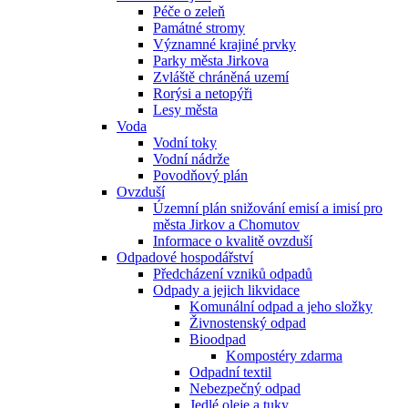
Péče o zeleň
Památné stromy
Významné krajiné prvky
Parky města Jirkova
Zvláště chráněná uzemí
Rorýsi a netopýři
Lesy města
Voda
Vodní toky
Vodní nádrže
Povodňový plán
Ovzduší
Územní plán snižování emisí a imisí pro
města Jirkov a Chomutov
Informace o kvalitě ovzduší
Odpadové hospodářství
Předcházení vzniků odpadů
Odpady a jejich likvidace
Komunální odpad a jeho složky
Živnostenský odpad
Bioodpad
Kompostéry zdarma
Odpadní textil
Nebezpečný odpad
Jedlé oleje a tuky