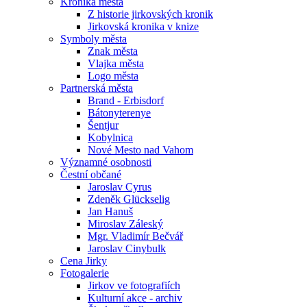
Kronika města
Z historie jirkovských kronik
Jirkovská kronika v knize
Symboly města
Znak města
Vlajka města
Logo města
Partnerská města
Brand - Erbisdorf
Bátonyterenye
Šentjur
Kobylnica
Nové Mesto nad Vahom
Významné osobnosti
Čestní občané
Jaroslav Cyrus
Zdeněk Glückselig
Jan Hanuš
Miroslav Záleský
Mgr. Vladimír Bečvář
Jaroslav Cinybulk
Cena Jirky
Fotogalerie
Jirkov ve fotografiích
Kulturní akce - archiv