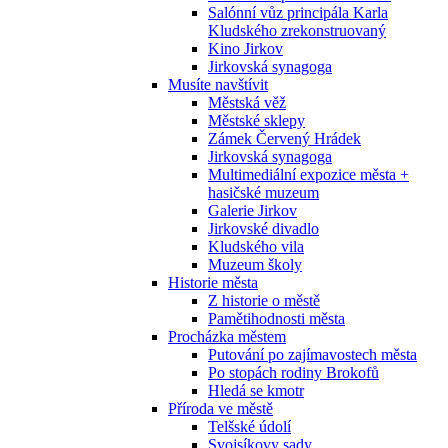
Salónní vůz principála Karla
Kludského zrekonstruovaný
Kino Jirkov
Jirkovská synagoga
Musíte navštívit
Městská věž
Městské sklepy
Zámek Červený Hrádek
Jirkovská synagoga
Multimediální expozice města +
hasičské muzeum
Galerie Jirkov
Jirkovské divadlo
Kludského vila
Muzeum školy
Historie města
Z historie o městě
Pamětihodnosti města
Procházka městem
Putování po zajímavostech města
Po stopách rodiny Brokofů
Hledá se kmotr
Příroda ve městě
Telšské údolí
Svojsíkovy sady