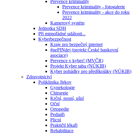
Prevence kriminality
Prevence kriminality - fotogalerie
Prevence kriminality - akce do roku
2022
Kamerový systém
Jednotka SDH
Při mimořádné události...
Kyberbezpečnost
Kraje pro bezpečný internet
#nePINdej (projekt České bankovní
asociace)
Prevence v kyber! (MVČR)
Projekt Kyber tabu (NÚKIB)
Kyber pohádky pro předškoláky (NÚKIB)
Zdravotnictví
Poliklinika Jirkov
Gynekologie
Chirurgie
Krční, nosní, ušní
Oční
Ortopedie
Pediatři
Plicní
Praktičtí lékaři
Rehabilitace