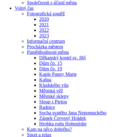
Společnosti s účastí města
Volný čas
Fotografická soutěž
2020
2021
2022
2023
Informační centrum
Procházka městem
Pamětihodnosti města
Děkanský kostel sv. Jiljí
Dům čp. 15
Dům čp. 19
Kaple Panny Marie
Kašna
Kludského vila
Městská věž
Městské sklepy
Sloup s Pietou
Radnice
Socha svatého Jana Nepomuckého
Zámek Červený Hrádek
Hrobka rodu Hohenlohe
Kam na něco dobrého?
Sport a relax