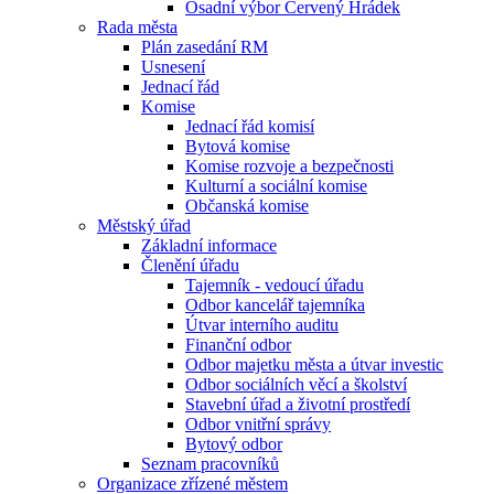
Osadní výbor Červený Hrádek
Rada města
Plán zasedání RM
Usnesení
Jednací řád
Komise
Jednací řád komisí
Bytová komise
Komise rozvoje a bezpečnosti
Kulturní a sociální komise
Občanská komise
Městský úřad
Základní informace
Členění úřadu
Tajemník - vedoucí úřadu
Odbor kancelář tajemníka
Útvar interního auditu
Finanční odbor
Odbor majetku města a útvar investic
Odbor sociálních věcí a školství
Stavební úřad a životní prostředí
Odbor vnitřní správy
Bytový odbor
Seznam pracovníků
Organizace zřízené městem