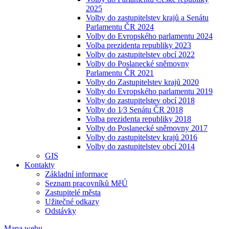
2025
Volby do zastupitelstev krajů a Senátu
Parlamentu ČR 2024
Volby do Evropského parlamentu 2024
Volba prezidenta republiky 2023
Volby do zastupitelstev obcí 2022
Volby do Poslanecké sněmovny
Parlamentu ČR 2021
Volby do Zastupitelstev krajů 2020
Volby do Evropského parlamentu 2019
Volby do zastupitelstev obcí 2018
Volby do 1⁄3 Senátu ČR 2018
Volba prezidenta republiky 2018
Volby do Poslanecké sněmovny 2017
Volby do zastupitelstev krajů 2016
Volby do zastupitelstev obcí 2014
GIS
Kontakty
Základní informace
Seznam pracovníků MěÚ
Zastupitelé města
Užitečné odkazy
Odstávky
Mapa webu