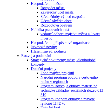
Hospodaření - město
Rozpočet města
Závěrečný účet města
Střednědobý výhled rozpočtu
Účetní závěrka obce
Rozpočtová opatření
Nabídka pracovních míst
vedoucí odboru majetku města a útvaru
investic
Hospodaření - příspěvkové organizace
Jirkovské noviny
Hlášení závad, podněty
Rozvoj a podnikání
Strategické dokumenty města, dlouhodobé
koncepty
Dotační projekty
Fond malých projektů
Národní program podpory cestovního
ruchu v regionech
Program Rozvoj a obnova materiálně
technické základny sociálních služeb 013
310
Program Podpora obnovy a rozvoje
regionů 117D76
Ústecký kraj