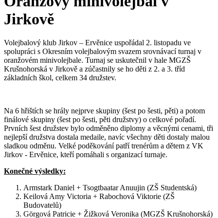
Oranžový minivolejbal v
Jirkově
Volejbalový klub Jirkov – Ervěnice uspořádal 2. listopadu ve
spolupráci s Okresním volejbalovým svazem srovnávací turnaj v
oranžovém minivolejbale. Turnaj se uskutečnil v hale MGZŠ
Krušnohorská v Jirkově a zúčastnily se ho děti z 2. a 3. tříd
základních škol, celkem 34 družstev.
Na 6 hřištích se hrály nejprve skupiny (šest po šesti, pěti) a potom
finálové skupiny (šest po šesti, pěti družstvy) o celkové pořadí.
Prvních šest družstev bylo odměněno diplomy a věcnými cenami, tři
nejlepší družstva dostala medaile, navíc všechny děti dostaly malou
sladkou odměnu. Velké poděkování patří trenérům a dětem z VK
Jirkov - Ervěnice, kteří pomáhali s organizací turnaje.
Konečné výsledky:
Armstark Daniel + Tsogtbaatar Anuujin (ZŠ Studentská)
Keilová Amy Victoria + Rabochová Viktorie (ZŠ
Budovatelů)
Görgová Patricie + Žižková Veronika (MGZŠ Krušnohorská)