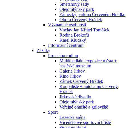
Smetanovy sady
Olejomlýnský park
Zámecký park na Červeném Hrádku
Obora Červený Hrádek
Významné osobnosti
Václav Jan Křtitel Tomášek
Rodina Brokofů
Karel Kludský
Informační centrum
Zážitky
Pro celou rodinu
Multimediální expozice města +
hasičské muzeum
Galerie Jirkov
Kino Jirkov
Zámek Červený Hrádek
Koupaliště + autocamp Červený
Hrádek
Jirkovské divadlo
Olejomlýnský park
Veřejné ohniště a griloviště
Sport
Lezecká aréna
Víceúčelové sportovní hřiště
Street workout