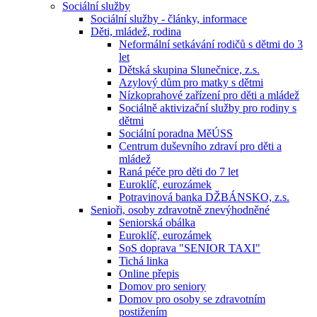
Sociální služby
Sociální služby - články, informace
Děti, mládež, rodina
Neformální setkávání rodičů s dětmi do 3
let
Dětská skupina Slunečnice, z.s.
Azylový dům pro matky s dětmi
Nízkoprahové zařízení pro děti a mládež
Sociálně aktivizační služby pro rodiny s
dětmi
Sociální poradna MěÚSS
Centrum duševního zdraví pro děti a
mládež
Raná péče pro děti do 7 let
Euroklíč, eurozámek
Potravinová banka DŽBÁNSKO, z.s.
Senioři, osoby zdravotně znevýhodněné
Seniorská obálka
Euroklíč, eurozámek
SoS doprava "SENIOR TAXI"
Tichá linka
Online přepis
Domov pro seniory
Domov pro osoby se zdravotním
postižením