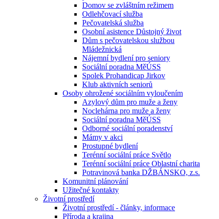
Domov se zvláštním režimem
Odlehčovací služba
Pečovatelská služba
Osobní asistence Důstojný život
Dům s pečovatelskou službou
Mládežnická
Nájemní bydlení pro seniory
Sociální poradna MěÚSS
Spolek Prohandicap Jirkov
Klub aktivních seniorů
Osoby ohrožené sociálním vyloučením
Azylový dům pro muže a ženy
Noclehárna pro muže a ženy
Sociální poradna MěÚSS
Odborné sociální poradenství
Mámy v akci
Prostupné bydlení
Terénní sociální práce Světlo
Terénní sociální práce Oblastní charita
Potravinová banka DŽBÁNSKO, z.s.
Komunitní plánování
Užitečné kontakty
Životní prostředí
Životní prostředí - články, informace
Příroda a krajina