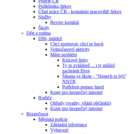
Policie ČR
Poliklinika Jirkov
Úřad práce ČR - kontaktní pracoviště Jirkov
Služby
Revize komínů
Školy
Děti a rodina
Děti, mládež
Chci sportovat, chci se bavit
Volnočasové aktivity
Mám problém
Krizové linky
Ty to zvládneš ... i ty můžeš
zachránit život
Šikana ve škole - "Nenech to být"
NNTB
Potřebuji pomoc hned
Kraje pro bezpečný internet
Rodiče
Obřady (svatby, vítání občánků)
Kraje pro bezpečný internet
Bezpečnost
Městská policie
Základní informace
Vybavení