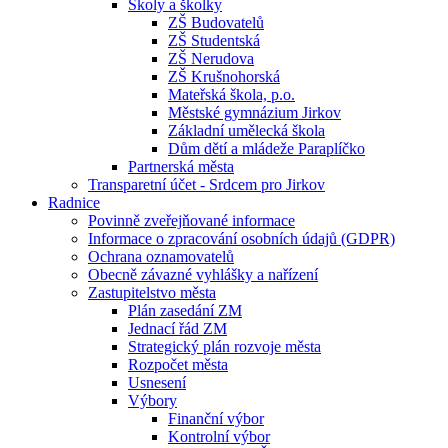
Školy a školky
ZŠ Budovatelů
ZŠ Studentská
ZŠ Nerudova
ZŠ Krušnohorská
Mateřská škola, p.o.
Městské gymnázium Jirkov
Základní umělecká škola
Dům dětí a mládeže Paraplíčko
Partnerská města
Transparetní účet - Srdcem pro Jirkov
Radnice
Povinně zveřejňované informace
Informace o zpracování osobních údajů (GDPR)
Ochrana oznamovatelů
Obecně závazné vyhlášky a nařízení
Zastupitelstvo města
Plán zasedání ZM
Jednací řád ZM
Strategický plán rozvoje města
Rozpočet města
Usnesení
Výbory
Finanční výbor
Kontrolní výbor