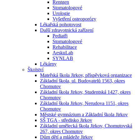
Rentgen
Stomatologové
Urologie
Vyšetření osteoporózy
Lékařská pohotovost
Další zdravotnická zařízení
Pediatři
Stomatologové
Rehabilitace
AeskuLab
SYNLAB
Lékárny
Školství
Mateřská škola Jirkov, příspěvková organizace
Základní škola, ul. Budovatelů 1563, okres
Chomutov
Základní škola Jirkov, Studentská 1427, okres
Chomutov
Základní škola Jirkov, Nerudova 1151, okres
Chomutov
Městské gymnázium a Základní škola Jirkov
SŠ TGA - středisko Jirkov
Základní umělecká škola Jirkov, Chomutovská
267, okres Chomutov
Dům dětí a mládeže Jirkov