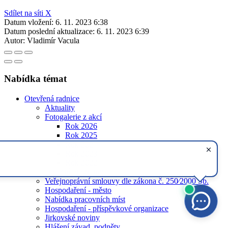
Sdílet na síti X
Datum vložení:
6. 11. 2023 6:38
Datum poslední aktualizace:
6. 11. 2023 6:39
Autor:
Vladimír Vacula
Nabídka témat
Otevřená radnice
Aktuality
Fotogalerie z akcí
Rok 2026
Rok 2025
Rok 2024
Rok 2023
Rok 2022
Dotační programy
Veřejnoprávní smlouvy dle zákona č. 250⁄2000 Sb.
Hospodaření - město
Nabídka pracovních míst
Hospodaření - příspěvkové organizace
Jirkovské noviny
Hlášení závad, podněty