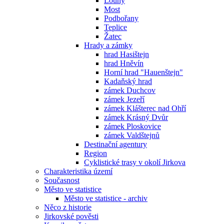
Louny
Most
Podbořany
Teplice
Žatec
Hrady a zámky
hrad Hasištejn
hrad Hněvín
Horní hrad "Hauenštejn"
Kadaňský hrad
zámek Duchcov
zámek Jezeří
zámek Klášterec nad Ohří
zámek Krásný Dvůr
zámek Ploskovice
zámek Valdštejnů
Destinační agentury
Region
Cyklistické trasy v okolí Jirkova
Charakteristika území
Současnost
Město ve statistice
Město ve statistice - archiv
Něco z historie
Jirkovské pověsti