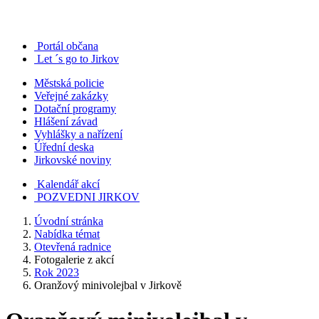
Portál občana
Let ´s go to Jirkov
Městská policie
Veřejné zakázky
Dotační programy
Hlášení závad
Vyhlášky a nařízení
Úřední deska
Jirkovské noviny
Kalendář akcí
POZVEDNI JIRKOV
Úvodní stránka
Nabídka témat
Otevřená radnice
Fotogalerie z akcí
Rok 2023
Oranžový minivolejbal v Jirkově