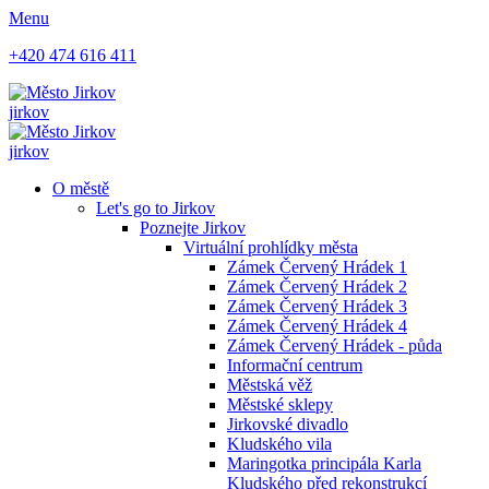
Menu
+420 474 616 411
jirkov
jirkov
O městě
Let's go to Jirkov
Poznejte Jirkov
Virtuální prohlídky města
Zámek Červený Hrádek 1
Zámek Červený Hrádek 2
Zámek Červený Hrádek 3
Zámek Červený Hrádek 4
Zámek Červený Hrádek - půda
Informační centrum
Městská věž
Městské sklepy
Jirkovské divadlo
Kludského vila
Maringotka principála Karla
Kludského před rekonstrukcí