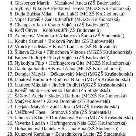
Glasberger Marek + Macáková Aneta (ZŠ Budovatelů)
Stýblová Nikola + Předotová Tereza (MGZŠ Krušnohorská)
Duda Bašista Milan + Rác Lukáš (MGZŠ Krušnohorská)
Vopat Tomáš + Zadák Jindřich (MGZŠ Krušnohorská)
Chalupský Jan + Csano Vojtěch (ZŠ Budovatelů)
Kočí Oliver + Koblížek Jiří (ZŠ Budovatelů)
Adamcová Veronika + Adamcová Šárka (ZŠ Studentská)
Kouba Samuel + Brdková Pavlína (ZŠ Budovatelů)
Vrbický Ladislav + Kováč Ladislav (ZŠ Budovatelů)
Šilhavá Eliška + Führichová Viktorie (MGZŠ Krušnohorská)
Buben Ondřej + Přikryl Vojtěch (ZŠ Budovatelů)
Nykodým Filip + Hoffingerová Gita (MGZŠ Krušnohorská)
Gantulga Sandra + Koval Alina (MGZŠ Krušnohorská)
Dengler Matyáš + Děkanovský Matěj (MGZŠ Krušnohorská)
Janatová Barbora + Rödlová Nikola (MGZŠ Krušnohorská)
Jakubec Mikuláš + Jireček Ondřej (MGZŠ Krušnohorská)
Kovář Jakub + Gubenko Danilin (ZŠ Studentská)
Šášková Adéla + Sladová Barbora (MGZŠ Krušnohorská)
Matýšek Josef + Žluva Dominik (ZŠ Budovatelů)
Lecjaks Matyáš + Zadák Josef (MGZŠ Krušnohorská)
Vašíčková Thea + Struhová Sofie (ZŠ Studentská)
Jelínková Klára + Dorušincová Aneta (MGZŠ Krušnohorská)
Veverka Lucián + Hoffingerová Nela GZŠ Krušnohorská)
Dohanincová Daniela + Šťastná Ema (ZŠ Studentská)
Kunzová Karolína + Zahradníková Lucie (ZŠ Studentská)