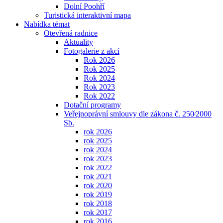
Dolní Poohří
Turistická interaktivní mapa
Nabídka témat
Otevřená radnice
Aktuality
Fotogalerie z akcí
Rok 2026
Rok 2025
Rok 2024
Rok 2023
Rok 2022
Dotační programy
Veřejnoprávní smlouvy dle zákona č. 250⁄2000
Sb.
rok 2026
rok 2025
rok 2024
rok 2023
rok 2022
rok 2021
rok 2020
rok 2019
rok 2018
rok 2017
rok 2016