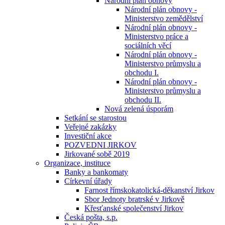
Národní plán obnovy
Národní plán obnovy -
Ministerstvo zemědělství
Národní plán obnovy -
Ministerstvo práce a
sociálních věcí
Národní plán obnovy -
Ministerstvo průmyslu a
obchodu I.
Národní plán obnovy -
Ministerstvo průmyslu a
obchodu II.
Nová zelená úsporám
Setkání se starostou
Veřejné zakázky
Investiční akce
POZVEDNI JIRKOV
Jirkované sobě 2019
Organizace, instituce
Banky a bankomaty
Církevní úřady
Farnost římskokatolická-děkanství Jirkov
Sbor Jednoty bratrské v Jirkově
Křesťanské společenství Jirkov
Česká pošta, s.p.