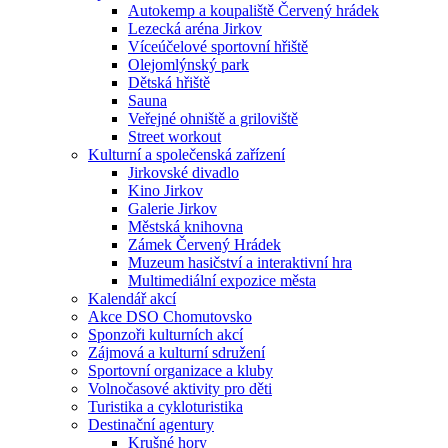
Autokemp a koupaliště Červený hrádek
Lezecká aréna Jirkov
Víceúčelové sportovní hřiště
Olejomlýnský park
Dětská hřiště
Sauna
Veřejné ohniště a griloviště
Street workout
Kulturní a společenská zařízení
Jirkovské divadlo
Kino Jirkov
Galerie Jirkov
Městská knihovna
Zámek Červený Hrádek
Muzeum hasičství a interaktivní hra
Multimediální expozice města
Kalendář akcí
Akce DSO Chomutovsko
Sponzoři kulturních akcí
Zájmová a kulturní sdružení
Sportovní organizace a kluby
Volnočasové aktivity pro děti
Turistika a cykloturistika
Destinační agentury
Krušné hory