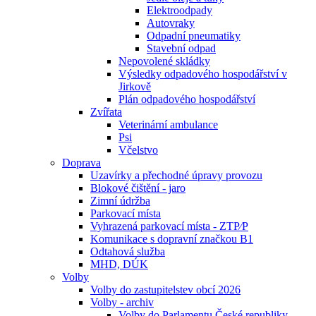
Elektroodpady
Autovraky
Odpadní pneumatiky
Stavební odpad
Nepovolené skládky
Výsledky odpadového hospodářství v
Jirkově
Plán odpadového hospodářství
Zvířata
Veterinární ambulance
Psi
Včelstvo
Doprava
Uzavírky a přechodné úpravy provozu
Blokové čištění - jaro
Zimní údržba
Parkovací místa
Vyhrazená parkovací místa - ZTP⁄P
Komunikace s dopravní značkou B1
Odtahová služba
MHD, DÚK
Volby
Volby do zastupitelstev obcí 2026
Volby - archiv
Volby do Parlamentu České republiky