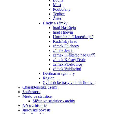
Louny
Most
Podbořany
Teplice
Žatec
Hrady a zámky
hrad Hasištejn
hrad Hněvín
Horní hrad "Hauenštejn"
Kadaňský hrad
zámek Duchcov
zámek Jezeří
zámek Klášterec nad Ohří
zámek Krásný Dvůr
zámek Ploskovice
zámek Valdštejnů
Destinační agentury
Region
Cyklistické trasy v okolí Jirkova
Charakteristika území
Současnost
Město ve statistice
Město ve statistice - archiv
Něco z historie
Jirkovské pověsti