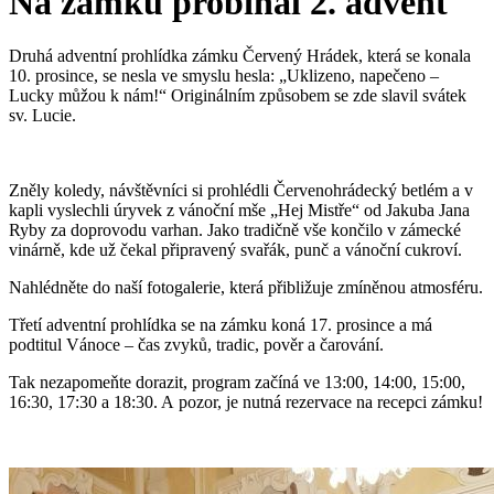
Na zámku probíhal 2. advent
Druhá adventní prohlídka zámku Červený Hrádek, která se konala
10. prosince, se nesla ve smyslu hesla: „Uklizeno, napečeno –
Lucky můžou k nám!“ Originálním způsobem se zde slavil svátek
sv. Lucie.
Zněly koledy, návštěvníci si prohlédli Červenohrádecký betlém a v
kapli vyslechli úryvek z vánoční mše „Hej Mistře“ od Jakuba Jana
Ryby za doprovodu varhan. Jako tradičně vše končilo v zámecké
vinárně, kde už čekal připravený svařák, punč a vánoční cukroví.
Nahlédněte do naší fotogalerie, která přibližuje zmíněnou atmosféru.
Třetí adventní prohlídka se na zámku koná 17. prosince a má
podtitul Vánoce – čas zvyků, tradic, pověr a čarování.
Tak nezapomeňte dorazit, program začíná ve 13:00, 14:00, 15:00,
16:30, 17:30 a 18:30. A pozor, je nutná rezervace na recepci zámku!