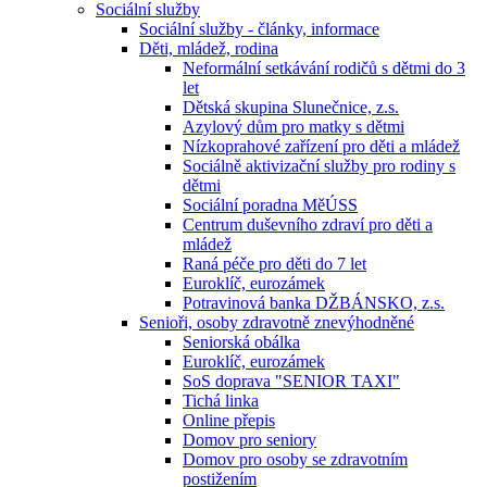
Sociální služby
Sociální služby - články, informace
Děti, mládež, rodina
Neformální setkávání rodičů s dětmi do 3
let
Dětská skupina Slunečnice, z.s.
Azylový dům pro matky s dětmi
Nízkoprahové zařízení pro děti a mládež
Sociálně aktivizační služby pro rodiny s
dětmi
Sociální poradna MěÚSS
Centrum duševního zdraví pro děti a
mládež
Raná péče pro děti do 7 let
Euroklíč, eurozámek
Potravinová banka DŽBÁNSKO, z.s.
Senioři, osoby zdravotně znevýhodněné
Seniorská obálka
Euroklíč, eurozámek
SoS doprava "SENIOR TAXI"
Tichá linka
Online přepis
Domov pro seniory
Domov pro osoby se zdravotním
postižením