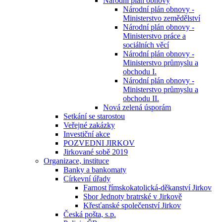
Národní plán obnovy
Národní plán obnovy -
Ministerstvo zemědělství
Národní plán obnovy -
Ministerstvo práce a
sociálních věcí
Národní plán obnovy -
Ministerstvo průmyslu a
obchodu I.
Národní plán obnovy -
Ministerstvo průmyslu a
obchodu II.
Nová zelená úsporám
Setkání se starostou
Veřejné zakázky
Investiční akce
POZVEDNI JIRKOV
Jirkované sobě 2019
Organizace, instituce
Banky a bankomaty
Církevní úřady
Farnost římskokatolická-děkanství Jirkov
Sbor Jednoty bratrské v Jirkově
Křesťanské společenství Jirkov
Česká pošta, s.p.