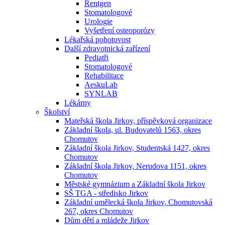
Rentgen
Stomatologové
Urologie
Vyšetření osteoporózy
Lékařská pohotovost
Další zdravotnická zařízení
Pediatři
Stomatologové
Rehabilitace
AeskuLab
SYNLAB
Lékárny
Školství
Mateřská škola Jirkov, příspěvková organizace
Základní škola, ul. Budovatelů 1563, okres
Chomutov
Základní škola Jirkov, Studentská 1427, okres
Chomutov
Základní škola Jirkov, Nerudova 1151, okres
Chomutov
Městské gymnázium a Základní škola Jirkov
SŠ TGA - středisko Jirkov
Základní umělecká škola Jirkov, Chomutovská
267, okres Chomutov
Dům dětí a mládeže Jirkov