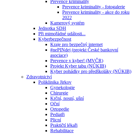
Prevence kriminality
Prevence kriminality - fotogalerie
Prevence kriminality - akce do roku
2022
Kamerový systém
Jednotka SDH
Při mimořádné události...
Kyberbezpečnost
Kraje pro bezpečný internet
#nePINdej (projekt České bankovní
asociace)
Prevence v kyber! (MVČR)
Projekt Kyber tabu (NÚKIB)
Kyber pohádky pro předškoláky (NÚKIB)
Zdravotnictví
Poliklinika Jirkov
Gynekologie
Chirurgie
Krční, nosní, ušní
Oční
Ortopedie
Pediatři
Plicní
Praktičtí lékaři
Rehabilitace