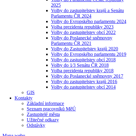
2025
Volby do zastupitelstev krajů a Senátu
Parlamentu ČR 2024
Volby do Evropského parlamentu 2024
Volba prezidenta republiky 2023
Volby do zastupitelstev obcí 2022
Volby do Poslanecké sněmovny
Parlamentu ČR 2021
Volby do Zastupitelstev krajů 2020
Volby do Evropského parlamentu 2019
Volby do zastupitelstev obcí 2018
Volby do 1⁄3 Senátu ČR 2018
Volba prezidenta republiky 2018
Volby do Poslanecké sněmovny 2017
Volby do zastupitelstev krajů 2016
Volby do zastupitelstev obcí 2014
GIS
Kontakty
Základní informace
Seznam pracovníků MěÚ
Zastupitelé města
Užitečné odkazy
Odstávky
Mapa webu