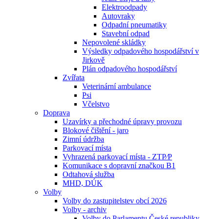
Elektroodpady
Autovraky
Odpadní pneumatiky
Stavební odpad
Nepovolené skládky
Výsledky odpadového hospodářství v
Jirkově
Plán odpadového hospodářství
Zvířata
Veterinární ambulance
Psi
Včelstvo
Doprava
Uzavírky a přechodné úpravy provozu
Blokové čištění - jaro
Zimní údržba
Parkovací místa
Vyhrazená parkovací místa - ZTP⁄P
Komunikace s dopravní značkou B1
Odtahová služba
MHD, DÚK
Volby
Volby do zastupitelstev obcí 2026
Volby - archiv
Volby do Parlamentu České republiky