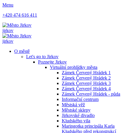
Menu
+420 474 616 411
jirkov
jirkov
O městě
Let's go to Jirkov
Poznejte Jirkov
Virtuální prohlídky města
Zámek Červený Hrádek 1
Zámek Červený Hrádek 2
Zámek Červený Hrádek 3
Zámek Červený Hrádek 4
Zámek Červený Hrádek - půda
Informační centrum
Městská věž
Městské sklepy
Jirkovské divadlo
Kludského vila
Maringotka principála Karla
Kludského před rekonstrukcí