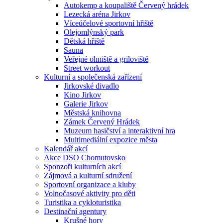
Autokemp a koupaliště Červený hrádek
Lezecká aréna Jirkov
Víceúčelové sportovní hřiště
Olejomlýnský park
Dětská hřiště
Sauna
Veřejné ohniště a griloviště
Street workout
Kulturní a společenská zařízení
Jirkovské divadlo
Kino Jirkov
Galerie Jirkov
Městská knihovna
Zámek Červený Hrádek
Muzeum hasičství a interaktivní hra
Multimediální expozice města
Kalendář akcí
Akce DSO Chomutovsko
Sponzoři kulturních akcí
Zájmová a kulturní sdružení
Sportovní organizace a kluby
Volnočasové aktivity pro děti
Turistika a cykloturistika
Destinační agentury
Krušné hory