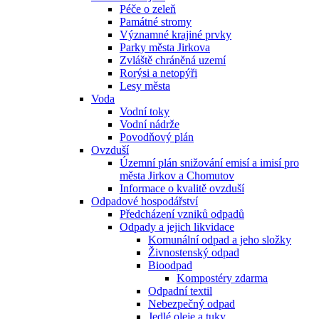
Péče o zeleň
Památné stromy
Významné krajiné prvky
Parky města Jirkova
Zvláště chráněná uzemí
Rorýsi a netopýři
Lesy města
Voda
Vodní toky
Vodní nádrže
Povodňový plán
Ovzduší
Územní plán snižování emisí a imisí pro
města Jirkov a Chomutov
Informace o kvalitě ovzduší
Odpadové hospodářství
Předcházení vzniků odpadů
Odpady a jejich likvidace
Komunální odpad a jeho složky
Živnostenský odpad
Bioodpad
Kompostéry zdarma
Odpadní textil
Nebezpečný odpad
Jedlé oleje a tuky