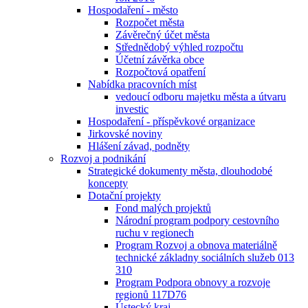
Hospodaření - město
Rozpočet města
Závěrečný účet města
Střednědobý výhled rozpočtu
Účetní závěrka obce
Rozpočtová opatření
Nabídka pracovních míst
vedoucí odboru majetku města a útvaru
investic
Hospodaření - příspěvkové organizace
Jirkovské noviny
Hlášení závad, podněty
Rozvoj a podnikání
Strategické dokumenty města, dlouhodobé
koncepty
Dotační projekty
Fond malých projektů
Národní program podpory cestovního
ruchu v regionech
Program Rozvoj a obnova materiálně
technické základny sociálních služeb 013
310
Program Podpora obnovy a rozvoje
regionů 117D76
Ústecký kraj