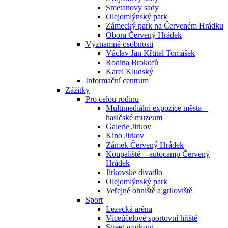
Smetanovy sady
Olejomlýnský park
Zámecký park na Červeném Hrádku
Obora Červený Hrádek
Významné osobnosti
Václav Jan Křtitel Tomášek
Rodina Brokofů
Karel Kludský
Informační centrum
Zážitky
Pro celou rodinu
Multimediální expozice města +
hasičské muzeum
Galerie Jirkov
Kino Jirkov
Zámek Červený Hrádek
Koupaliště + autocamp Červený
Hrádek
Jirkovské divadlo
Olejomlýnský park
Veřejné ohniště a griloviště
Sport
Lezecká aréna
Víceúčelové sportovní hřiště
Street workout