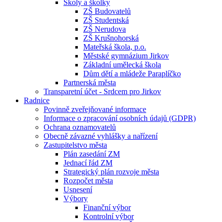
Školy a školky
ZŠ Budovatelů
ZŠ Studentská
ZŠ Nerudova
ZŠ Krušnohorská
Mateřská škola, p.o.
Městské gymnázium Jirkov
Základní umělecká škola
Dům dětí a mládeže Paraplíčko
Partnerská města
Transparetní účet - Srdcem pro Jirkov
Radnice
Povinně zveřejňované informace
Informace o zpracování osobních údajů (GDPR)
Ochrana oznamovatelů
Obecně závazné vyhlášky a nařízení
Zastupitelstvo města
Plán zasedání ZM
Jednací řád ZM
Strategický plán rozvoje města
Rozpočet města
Usnesení
Výbory
Finanční výbor
Kontrolní výbor