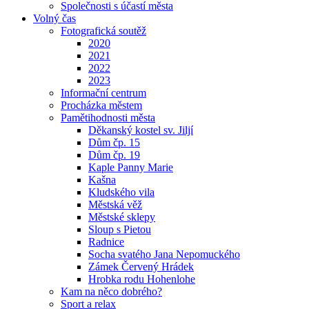
Společnosti s účastí města
Volný čas
Fotografická soutěž
2020
2021
2022
2023
Informační centrum
Procházka městem
Pamětihodnosti města
Děkanský kostel sv. Jiljí
Dům čp. 15
Dům čp. 19
Kaple Panny Marie
Kašna
Kludského vila
Městská věž
Městské sklepy
Sloup s Pietou
Radnice
Socha svatého Jana Nepomuckého
Zámek Červený Hrádek
Hrobka rodu Hohenlohe
Kam na něco dobrého?
Sport a relax