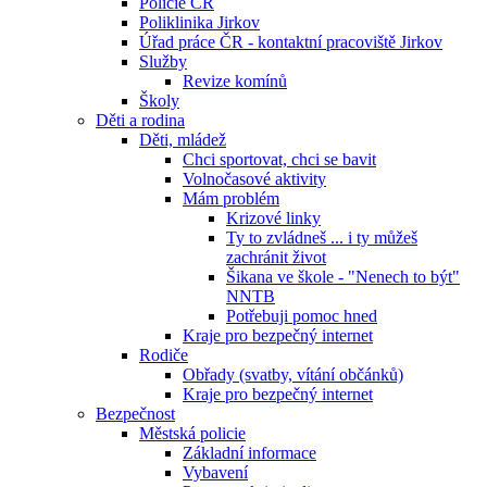
Policie ČR
Poliklinika Jirkov
Úřad práce ČR - kontaktní pracoviště Jirkov
Služby
Revize komínů
Školy
Děti a rodina
Děti, mládež
Chci sportovat, chci se bavit
Volnočasové aktivity
Mám problém
Krizové linky
Ty to zvládneš ... i ty můžeš
zachránit život
Šikana ve škole - "Nenech to být"
NNTB
Potřebuji pomoc hned
Kraje pro bezpečný internet
Rodiče
Obřady (svatby, vítání občánků)
Kraje pro bezpečný internet
Bezpečnost
Městská policie
Základní informace
Vybavení