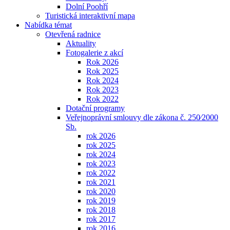
Dolní Poohří
Turistická interaktivní mapa
Nabídka témat
Otevřená radnice
Aktuality
Fotogalerie z akcí
Rok 2026
Rok 2025
Rok 2024
Rok 2023
Rok 2022
Dotační programy
Veřejnoprávní smlouvy dle zákona č. 250⁄2000
Sb.
rok 2026
rok 2025
rok 2024
rok 2023
rok 2022
rok 2021
rok 2020
rok 2019
rok 2018
rok 2017
rok 2016