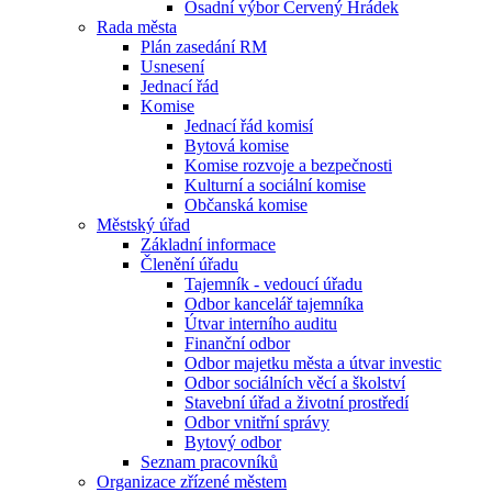
Osadní výbor Červený Hrádek
Rada města
Plán zasedání RM
Usnesení
Jednací řád
Komise
Jednací řád komisí
Bytová komise
Komise rozvoje a bezpečnosti
Kulturní a sociální komise
Občanská komise
Městský úřad
Základní informace
Členění úřadu
Tajemník - vedoucí úřadu
Odbor kancelář tajemníka
Útvar interního auditu
Finanční odbor
Odbor majetku města a útvar investic
Odbor sociálních věcí a školství
Stavební úřad a životní prostředí
Odbor vnitřní správy
Bytový odbor
Seznam pracovníků
Organizace zřízené městem