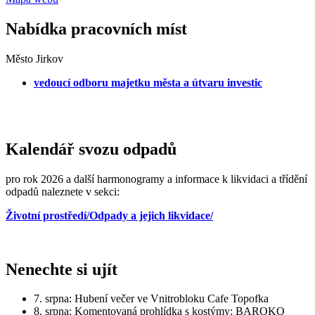
Nabídka pracovních míst
Město Jirkov
vedoucí odboru majetku města a útvaru investic
Kalendář svozu odpadů
pro rok 2026 a další harmonogramy a informace k likvidaci a třídění
odpadů naleznete v sekci:
Životní prostředí/Odpady a jejich likvidace/
Nenechte si ujít
7. srpna: Hubení večer ve Vnitrobloku Cafe Topofka
8. srpna: Komentovaná prohlídka s kostýmy: BAROKO