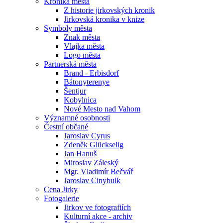
Kronika města
Z historie jirkovských kronik
Jirkovská kronika v knize
Symboly města
Znak města
Vlajka města
Logo města
Partnerská města
Brand - Erbisdorf
Bátonyterenye
Šentjur
Kobylnica
Nové Mesto nad Vahom
Významné osobnosti
Čestní občané
Jaroslav Cyrus
Zdeněk Glückselig
Jan Hanuš
Miroslav Záleský
Mgr. Vladimír Bečvář
Jaroslav Cinybulk
Cena Jirky
Fotogalerie
Jirkov ve fotografiích
Kulturní akce - archiv