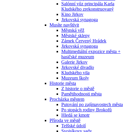
Salónní vůz principála Karla
Kludského zrekonstruovaný
Kino Jirkov
Jirkovská synagoga
Musíte navštívit
Městská věž
Městské sklepy
Zámek Červený Hrádek
Jirkovská synagoga
Multimediální expozice města +
hasičské muzeum
Galerie Jirkov
Jirkovské divadlo
Kludského vila
Muzeum školy
Historie města
Z historie o městě
Pamětihodnosti města
Procházka městem
Putování po zajímavostech města
Po stopách rodiny Brokofů
Hledá se kmotr
Příroda ve městě
Telšské údolí
Svojsíkovy sady