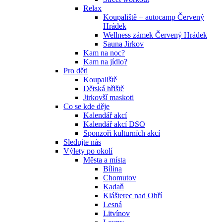
Relax
Koupaliště + autocamp Červený
Hrádek
Wellness zámek Červený Hrádek
Sauna Jirkov
Kam na noc?
Kam na jídlo?
Pro děti
Koupaliště
Dětská hřiště
Jirkovší maskoti
Co se kde děje
Kalendář akcí
Kalendář akcí DSO
Sponzoři kulturních akcí
Sledujte nás
Výlety po okolí
Města a místa
Bílina
Chomutov
Kadaň
Klášterec nad Ohří
Lesná
Litvínov