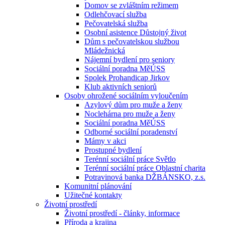
Domov se zvláštním režimem
Odlehčovací služba
Pečovatelská služba
Osobní asistence Důstojný život
Dům s pečovatelskou službou
Mládežnická
Nájemní bydlení pro seniory
Sociální poradna MěÚSS
Spolek Prohandicap Jirkov
Klub aktivních seniorů
Osoby ohrožené sociálním vyloučením
Azylový dům pro muže a ženy
Noclehárna pro muže a ženy
Sociální poradna MěÚSS
Odborné sociální poradenství
Mámy v akci
Prostupné bydlení
Terénní sociální práce Světlo
Terénní sociální práce Oblastní charita
Potravinová banka DŽBÁNSKO, z.s.
Komunitní plánování
Užitečné kontakty
Životní prostředí
Životní prostředí - články, informace
Příroda a krajina