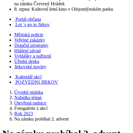
na zámku Červený Hrádek
8. srpna: Kultovní letní kino v Olejomlýnském parku
Portál občana
Let ´s go to Jirkov
Městská policie
Veřejné zakázky
Dotační programy
Hlášení závad
Vyhlášky a nařízení
Úřední deska
Jirkovské noviny
Kalendář akcí
POZVEDNI JIRKOV
Úvodní stránka
Nabídka témat
Otevřená radnice
Fotogalerie z akcí
Rok 2023
Na zámku probíhal 2. advent