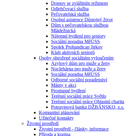
Domov se zvláštním režimem
Odlehčovací služba
Pečovatelská služba
Osobní asistence Důstojný život
Dům s pečovatelskou službou
Mládežnická
Nájemní bydlení pro seniory
Sociální poradna MěÚSS
Spolek Prohandicap Jirkov
Klub aktivních seniorů
Osoby ohrožené sociálním vyloučením
Azylový dům pro muže a ženy
Noclehárna pro muže a ženy
Sociální poradna MěÚSS
Odborné sociální poradenství
Mámy v akci
Prostupné bydlení
Terénní sociální práce Světlo
Terénní sociální práce Oblastní charita
Potravinová banka DŽBÁNSKO, z.s.
Komunitní plánování
Užitečné kontakty
Životní prostředí
Životní prostředí - články, informace
Příroda a krajina