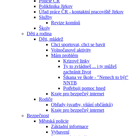
Policie ČR
Poliklinika Jirkov
Úřad práce ČR - kontaktní pracoviště Jirkov
Služby
Revize komínů
Školy
Děti a rodina
Děti, mládež
Chci sportovat, chci se bavit
Volnočasové aktivity
Mám problém
Krizové linky
Ty to zvládneš ... i ty můžeš
zachránit život
Šikana ve škole - "Nenech to být"
NNTB
Potřebuji pomoc hned
Kraje pro bezpečný internet
Rodiče
Obřady (svatby, vítání občánků)
Kraje pro bezpečný internet
Bezpečnost
Městská policie
Základní informace
Vybavení