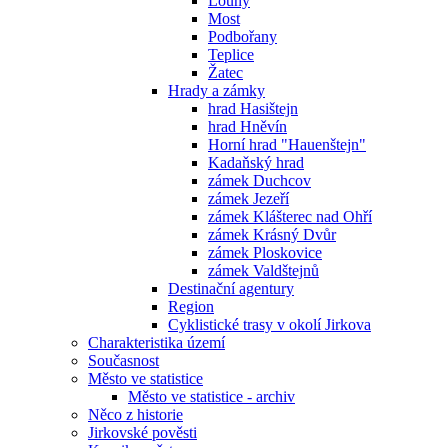
Louny
Most
Podbořany
Teplice
Žatec
Hrady a zámky
hrad Hasištejn
hrad Hněvín
Horní hrad "Hauenštejn"
Kadaňský hrad
zámek Duchcov
zámek Jezeří
zámek Klášterec nad Ohří
zámek Krásný Dvůr
zámek Ploskovice
zámek Valdštejnů
Destinační agentury
Region
Cyklistické trasy v okolí Jirkova
Charakteristika území
Současnost
Město ve statistice
Město ve statistice - archiv
Něco z historie
Jirkovské pověsti