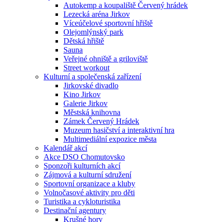
Autokemp a koupaliště Červený hrádek
Lezecká aréna Jirkov
Víceúčelové sportovní hřiště
Olejomlýnský park
Dětská hřiště
Sauna
Veřejné ohniště a griloviště
Street workout
Kulturní a společenská zařízení
Jirkovské divadlo
Kino Jirkov
Galerie Jirkov
Městská knihovna
Zámek Červený Hrádek
Muzeum hasičství a interaktivní hra
Multimediální expozice města
Kalendář akcí
Akce DSO Chomutovsko
Sponzoři kulturních akcí
Zájmová a kulturní sdružení
Sportovní organizace a kluby
Volnočasové aktivity pro děti
Turistika a cykloturistika
Destinační agentury
Krušné hory