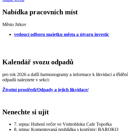
Nabídka pracovních míst
Město Jirkov
vedoucí odboru majetku města a útvaru investic
Kalendář svozu odpadů
pro rok 2026 a další harmonogramy a informace k likvidaci a třídění
odpadů naleznete v sekci:
Životní prostředí/Odpady a jejich likvidace/
Nenechte si ujít
7. srpna: Hubení večer ve Vnitrobloku Cafe Topofka
8. srpna: Komentovaná prohlídka s kostýmy: BAROKO