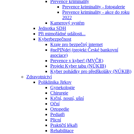
Prevence kriminality
Prevence kriminality - fotogalerie
Prevence kriminality - akce do roku
2022
Kamerový systém
Jednotka SDH
Při mimořádné události...
Kyberbezpečnost
Kraje pro bezpečný internet
#nePINdej (projekt České bankovní
asociace)
Prevence v kyber! (MVČR)
Projekt Kyber tabu (NÚKIB)
Kyber pohádky pro předškoláky (NÚKIB)
Zdravotnictví
Poliklinika Jirkov
Gynekologie
Chirurgie
Krční, nosní, ušní
Oční
Ortopedie
Pediatři
Plicní
Praktičtí lékaři
Rehabilitace