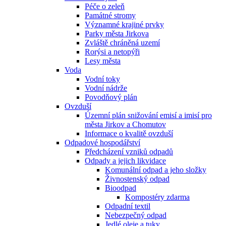
Péče o zeleň
Památné stromy
Významné krajiné prvky
Parky města Jirkova
Zvláště chráněná uzemí
Rorýsi a netopýři
Lesy města
Voda
Vodní toky
Vodní nádrže
Povodňový plán
Ovzduší
Územní plán snižování emisí a imisí pro
města Jirkov a Chomutov
Informace o kvalitě ovzduší
Odpadové hospodářství
Předcházení vzniků odpadů
Odpady a jejich likvidace
Komunální odpad a jeho složky
Živnostenský odpad
Bioodpad
Kompostéry zdarma
Odpadní textil
Nebezpečný odpad
Jedlé oleje a tuky