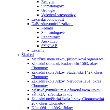
Rentgen
Stomatologové
Urologie
Vyšetření osteoporózy
Lékařská pohotovost
Další zdravotnická zařízení
Pediatři
Stomatologové
Rehabilitace
AeskuLab
SYNLAB
Lékárny
Školství
Mateřská škola Jirkov, příspěvková organizace
Základní škola, ul. Budovatelů 1563, okres
Chomutov
Základní škola Jirkov, Studentská 1427, okres
Chomutov
Základní škola Jirkov, Nerudova 1151, okres
Chomutov
Městské gymnázium a Základní škola Jirkov
SŠ TGA - středisko Jirkov
Základní umělecká škola Jirkov, Chomutovská
267, okres Chomutov
Dům dětí a mládeže Jirkov