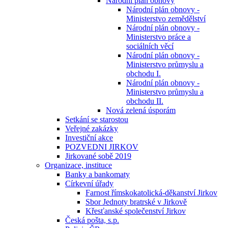
Národní plán obnovy
Národní plán obnovy -
Ministerstvo zemědělství
Národní plán obnovy -
Ministerstvo práce a
sociálních věcí
Národní plán obnovy -
Ministerstvo průmyslu a
obchodu I.
Národní plán obnovy -
Ministerstvo průmyslu a
obchodu II.
Nová zelená úsporám
Setkání se starostou
Veřejné zakázky
Investiční akce
POZVEDNI JIRKOV
Jirkované sobě 2019
Organizace, instituce
Banky a bankomaty
Církevní úřady
Farnost římskokatolická-děkanství Jirkov
Sbor Jednoty bratrské v Jirkově
Křesťanské společenství Jirkov
Česká pošta, s.p.