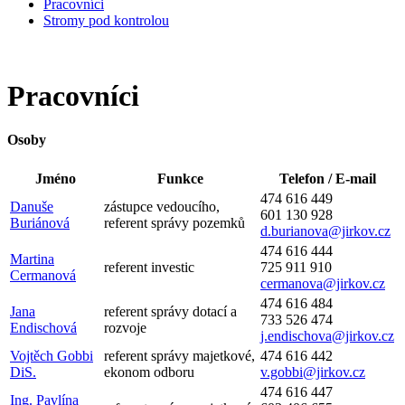
Pracovníci
Stromy pod kontrolou
Pracovníci
Osoby
Jméno
Funkce
Telefon / E-mail
474 616 449
Danuše
zástupce vedoucího,
601 130 928
Buriánová
referent správy pozemků
d.burianova@jirkov.cz
474 616 444
Martina
referent investic
725 911 910
Cermanová
cermanova@jirkov.cz
474 616 484
Jana
referent správy dotací a
733 526 474
Endischová
rozvoje
j.endischova@jirkov.cz
Vojtěch Gobbi
referent správy majetkové,
474 616 442
DiS.
ekonom odboru
v.gobbi@jirkov.cz
474 616 447
Ing. Pavlína