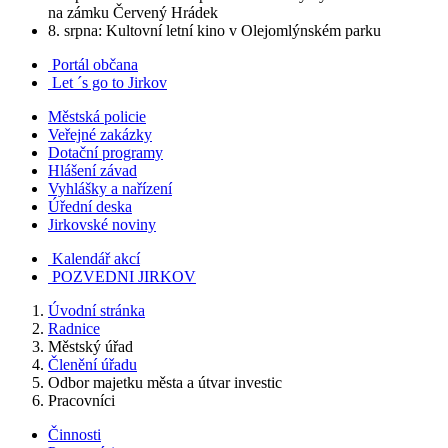
na zámku Červený Hrádek
8. srpna: Kultovní letní kino v Olejomlýnském parku
Portál občana
Let ´s go to Jirkov
Městská policie
Veřejné zakázky
Dotační programy
Hlášení závad
Vyhlášky a nařízení
Úřední deska
Jirkovské noviny
Kalendář akcí
POZVEDNI JIRKOV
Úvodní stránka
Radnice
Městský úřad
Členění úřadu
Odbor majetku města a útvar investic
Pracovníci
Činnosti