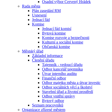
Osadní výbor Červený Hrádek
Rada města
Plán zasedání RM
Usnesení
Jednací řád
Komise
Jednací řád komisí
Bytová komise
Komise rozvoje a bezpečnosti
Kulturní a sociální komise
Občanská komise
Městský úřad
Základní informace
Členění úřadu
Tajemník - vedoucí úřadu
Odbor kancelář tajemníka
Útvar interního auditu
Finanční odbor
Odbor majetku města a útvar investic
Odbor sociálních věcí a školství
Stavební úřad a životní prostředí
Odbor vnitřní správy
Bytový odbor
Seznam pracovníků
Organizace zřízené městem