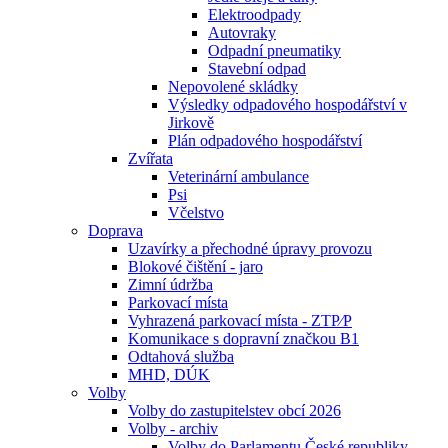
Elektroodpady
Autovraky
Odpadní pneumatiky
Stavební odpad
Nepovolené skládky
Výsledky odpadového hospodářství v
Jirkově
Plán odpadového hospodářství
Zvířata
Veterinární ambulance
Psi
Včelstvo
Doprava
Uzavírky a přechodné úpravy provozu
Blokové čištění - jaro
Zimní údržba
Parkovací místa
Vyhrazená parkovací místa - ZTP⁄P
Komunikace s dopravní značkou B1
Odtahová služba
MHD, DÚK
Volby
Volby do zastupitelstev obcí 2026
Volby - archiv
Volby do Parlamentu České republiky