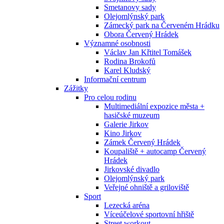
Smetanovy sady
Olejomlýnský park
Zámecký park na Červeném Hrádku
Obora Červený Hrádek
Významné osobnosti
Václav Jan Křtitel Tomášek
Rodina Brokofů
Karel Kludský
Informační centrum
Zážitky
Pro celou rodinu
Multimediální expozice města +
hasičské muzeum
Galerie Jirkov
Kino Jirkov
Zámek Červený Hrádek
Koupaliště + autocamp Červený
Hrádek
Jirkovské divadlo
Olejomlýnský park
Veřejné ohniště a griloviště
Sport
Lezecká aréna
Víceúčelové sportovní hřiště
Street workout