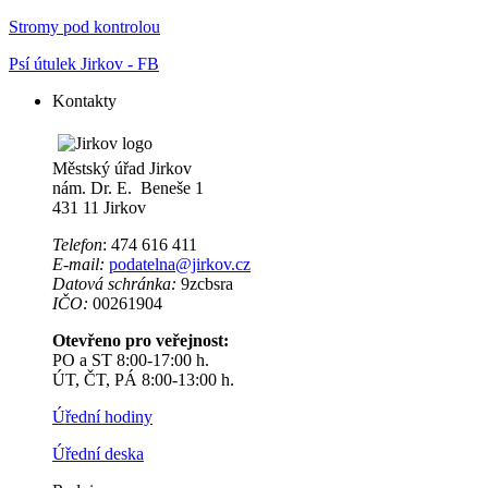
Stromy pod kontrolou
Psí útulek Jirkov - FB
Kontakty
Městský úřad Jirkov
nám. Dr. E. Beneše 1
431 11 Jirkov
Telefon
: 474 616 411
E-mail:
podatelna@jirkov.cz
Datová schránka:
9zcbsra
IČO:
00261904
Otevřeno pro veřejnost:
PO a ST 8:00-17:00 h.
ÚT, ČT, PÁ 8:00-13:00 h.
Úřední hodiny
Úřední deska