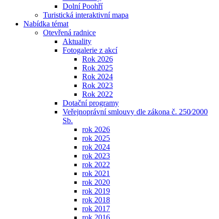
Dolní Poohří
Turistická interaktivní mapa
Nabídka témat
Otevřená radnice
Aktuality
Fotogalerie z akcí
Rok 2026
Rok 2025
Rok 2024
Rok 2023
Rok 2022
Dotační programy
Veřejnoprávní smlouvy dle zákona č. 250⁄2000
Sb.
rok 2026
rok 2025
rok 2024
rok 2023
rok 2022
rok 2021
rok 2020
rok 2019
rok 2018
rok 2017
rok 2016