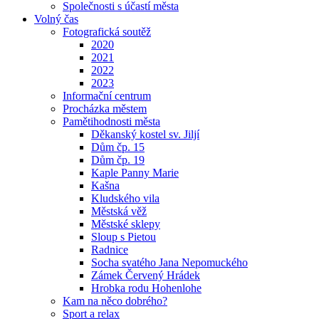
Společnosti s účastí města
Volný čas
Fotografická soutěž
2020
2021
2022
2023
Informační centrum
Procházka městem
Pamětihodnosti města
Děkanský kostel sv. Jiljí
Dům čp. 15
Dům čp. 19
Kaple Panny Marie
Kašna
Kludského vila
Městská věž
Městské sklepy
Sloup s Pietou
Radnice
Socha svatého Jana Nepomuckého
Zámek Červený Hrádek
Hrobka rodu Hohenlohe
Kam na něco dobrého?
Sport a relax