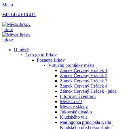
Menu
+420 474 616 411
jirkov
jirkov
O městě
Let's go to Jirkov
Poznejte Jirkov
Virtuální prohlídky města
Zámek Červený Hrádek 1
Zámek Červený Hrádek 2
Zámek Červený Hrádek 3
Zámek Červený Hrádek 4
Zámek Červený Hrádek - půda
Informační centrum
Městská věž
Městské sklepy
Jirkovské divadlo
Kludského vila
Maringotka principála Karla
Kludského před rekonstrukcí