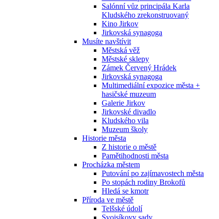
Salónní vůz principála Karla
Kludského zrekonstruovaný
Kino Jirkov
Jirkovská synagoga
Musíte navštívit
Městská věž
Městské sklepy
Zámek Červený Hrádek
Jirkovská synagoga
Multimediální expozice města +
hasičské muzeum
Galerie Jirkov
Jirkovské divadlo
Kludského vila
Muzeum školy
Historie města
Z historie o městě
Pamětihodnosti města
Procházka městem
Putování po zajímavostech města
Po stopách rodiny Brokofů
Hledá se kmotr
Příroda ve městě
Telšské údolí
Svojsíkovy sady