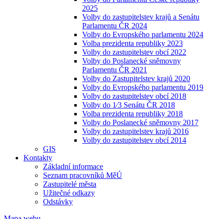
2025
Volby do zastupitelstev krajů a Senátu
Parlamentu ČR 2024
Volby do Evropského parlamentu 2024
Volba prezidenta republiky 2023
Volby do zastupitelstev obcí 2022
Volby do Poslanecké sněmovny
Parlamentu ČR 2021
Volby do Zastupitelstev krajů 2020
Volby do Evropského parlamentu 2019
Volby do zastupitelstev obcí 2018
Volby do 1⁄3 Senátu ČR 2018
Volba prezidenta republiky 2018
Volby do Poslanecké sněmovny 2017
Volby do zastupitelstev krajů 2016
Volby do zastupitelstev obcí 2014
GIS
Kontakty
Základní informace
Seznam pracovníků MěÚ
Zastupitelé města
Užitečné odkazy
Odstávky
Mapa webu