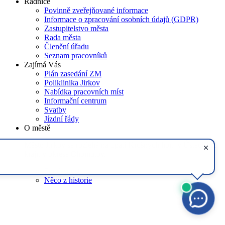
Radnice
Povinně zveřejňované informace
Informace o zpracování osobních údajů (GDPR)
Zastupitelstvo města
Rada města
Členění úřadu
Seznam pracovníků
Zajímá Vás
Plán zasedání ZM
Poliklinika Jirkov
Nabídka pracovních míst
Informační centrum
Svatby
Jízdní řády
O městě
Město Jirkov se rozléhá na úpatí Krušných hor, v Ústeckém
kraji, v okrese Chomutov.
Současnost
Něco z historie