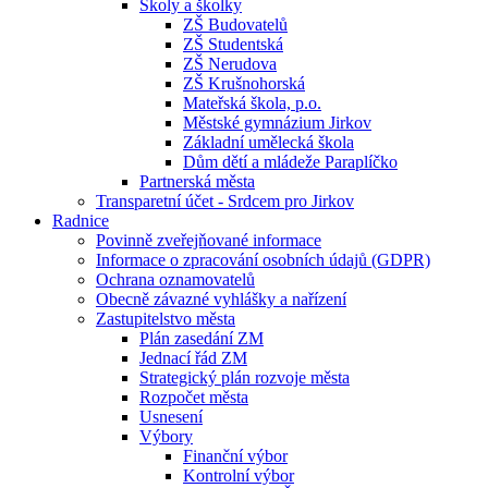
Školy a školky
ZŠ Budovatelů
ZŠ Studentská
ZŠ Nerudova
ZŠ Krušnohorská
Mateřská škola, p.o.
Městské gymnázium Jirkov
Základní umělecká škola
Dům dětí a mládeže Paraplíčko
Partnerská města
Transparetní účet - Srdcem pro Jirkov
Radnice
Povinně zveřejňované informace
Informace o zpracování osobních údajů (GDPR)
Ochrana oznamovatelů
Obecně závazné vyhlášky a nařízení
Zastupitelstvo města
Plán zasedání ZM
Jednací řád ZM
Strategický plán rozvoje města
Rozpočet města
Usnesení
Výbory
Finanční výbor
Kontrolní výbor