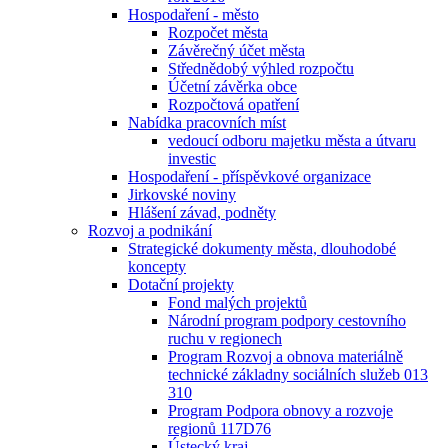
Hospodaření - město
Rozpočet města
Závěrečný účet města
Střednědobý výhled rozpočtu
Účetní závěrka obce
Rozpočtová opatření
Nabídka pracovních míst
vedoucí odboru majetku města a útvaru
investic
Hospodaření - příspěvkové organizace
Jirkovské noviny
Hlášení závad, podněty
Rozvoj a podnikání
Strategické dokumenty města, dlouhodobé
koncepty
Dotační projekty
Fond malých projektů
Národní program podpory cestovního
ruchu v regionech
Program Rozvoj a obnova materiálně
technické základny sociálních služeb 013
310
Program Podpora obnovy a rozvoje
regionů 117D76
Ústecký kraj