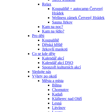
Relax
Koupaliště + autocamp Červený
Hrádek
Wellness zámek Červený Hrádek
Sauna Jirkov
Kam na noc?
Kam na jídlo?
Pro děti
Koupaliště
Dětská hřiště
Jirkovší maskoti
Co se kde děje
Kalendář akcí
Kalendář akcí DSO
Sponzoři kulturních akcí
Sledujte nás
Výlety po okolí
Města a místa
Bílina
Chomutov
Kadaň
Klášterec nad Ohří
Lesná
Litvínov