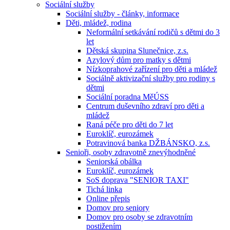
Sociální služby
Sociální služby - články, informace
Děti, mládež, rodina
Neformální setkávání rodičů s dětmi do 3
let
Dětská skupina Slunečnice, z.s.
Azylový dům pro matky s dětmi
Nízkoprahové zařízení pro děti a mládež
Sociálně aktivizační služby pro rodiny s
dětmi
Sociální poradna MěÚSS
Centrum duševního zdraví pro děti a
mládež
Raná péče pro děti do 7 let
Euroklíč, eurozámek
Potravinová banka DŽBÁNSKO, z.s.
Senioři, osoby zdravotně znevýhodněné
Seniorská obálka
Euroklíč, eurozámek
SoS doprava "SENIOR TAXI"
Tichá linka
Online přepis
Domov pro seniory
Domov pro osoby se zdravotním
postižením