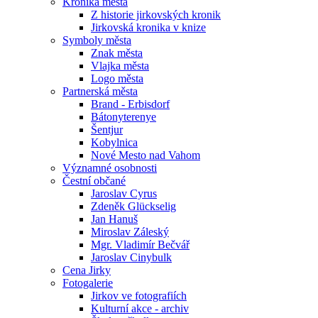
Kronika města
Z historie jirkovských kronik
Jirkovská kronika v knize
Symboly města
Znak města
Vlajka města
Logo města
Partnerská města
Brand - Erbisdorf
Bátonyterenye
Šentjur
Kobylnica
Nové Mesto nad Vahom
Významné osobnosti
Čestní občané
Jaroslav Cyrus
Zdeněk Glückselig
Jan Hanuš
Miroslav Záleský
Mgr. Vladimír Bečvář
Jaroslav Cinybulk
Cena Jirky
Fotogalerie
Jirkov ve fotografiích
Kulturní akce - archiv