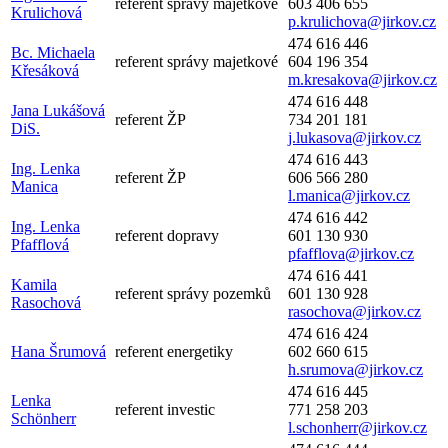
referent správy majetkové
603 406 655
Krulichová
p.krulichova@jirkov.cz
474 616 446
Bc. Michaela
referent správy majetkové
604 196 354
Křesáková
m.kresakova@jirkov.cz
474 616 448
Jana Lukášová
referent ŽP
734 201 181
DiS.
j.lukasova@jirkov.cz
474 616 443
Ing. Lenka
referent ŽP
606 566 280
Manica
l.manica@jirkov.cz
474 616 442
Ing. Lenka
referent dopravy
601 130 930
Pfafflová
pfafflova@jirkov.cz
474 616 441
Kamila
referent správy pozemků
601 130 928
Rasochová
rasochova@jirkov.cz
474 616 424
Hana Šrumová
referent energetiky
602 660 615
h.srumova@jirkov.cz
474 616 445
Lenka
referent investic
771 258 203
Schönherr
l.schonherr@jirkov.cz