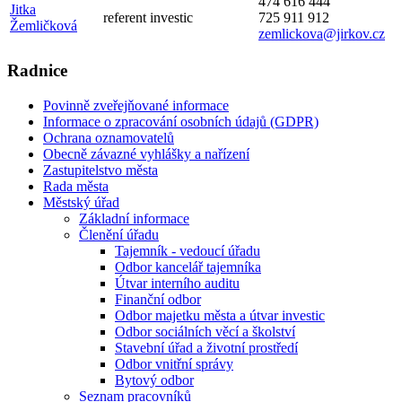
474 616 444
Jitka
referent investic
725 911 912
Žemličková
zemlickova@jirkov.cz
Radnice
Povinně zveřejňované informace
Informace o zpracování osobních údajů (GDPR)
Ochrana oznamovatelů
Obecně závazné vyhlášky a nařízení
Zastupitelstvo města
Rada města
Městský úřad
Základní informace
Členění úřadu
Tajemník - vedoucí úřadu
Odbor kancelář tajemníka
Útvar interního auditu
Finanční odbor
Odbor majetku města a útvar investic
Odbor sociálních věcí a školství
Stavební úřad a životní prostředí
Odbor vnitřní správy
Bytový odbor
Seznam pracovníků