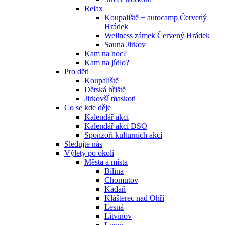
Relax
Koupaliště + autocamp Červený
Hrádek
Wellness zámek Červený Hrádek
Sauna Jirkov
Kam na noc?
Kam na jídlo?
Pro děti
Koupaliště
Dětská hřiště
Jirkovší maskoti
Co se kde děje
Kalendář akcí
Kalendář akcí DSO
Sponzoři kulturních akcí
Sledujte nás
Výlety po okolí
Města a místa
Bílina
Chomutov
Kadaň
Klášterec nad Ohří
Lesná
Litvínov