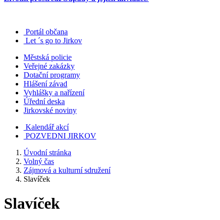
Portál občana
Let ´s go to Jirkov
Městská policie
Veřejné zakázky
Dotační programy
Hlášení závad
Vyhlášky a nařízení
Úřední deska
Jirkovské noviny
Kalendář akcí
POZVEDNI JIRKOV
Úvodní stránka
Volný čas
Zájmová a kulturní sdružení
Slavíček
Slavíček