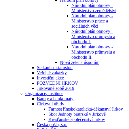
Národní plán obnovy
Národní plán obnovy -
Ministerstvo zemědělství
Národní plán obnovy -
Ministerstvo práce a
sociálních věcí
Národní plán obnovy -
Ministerstvo průmyslu a
obchodu I.
Národní plán obnovy -
Ministerstvo průmyslu a
obchodu II.
Nová zelená úsporám
Setkání se starostou
Veřejné zakázky
Investiční akce
POZVEDNI JIRKOV
Jirkované sobě 2019
Organizace, instituce
Banky a bankomaty
Církevní úřady
Farnost římskokatolická-děkanství Jirkov
Sbor Jednoty bratrské v Jirkově
Křesťanské společenství Jirkov
Česká pošta, s.p.