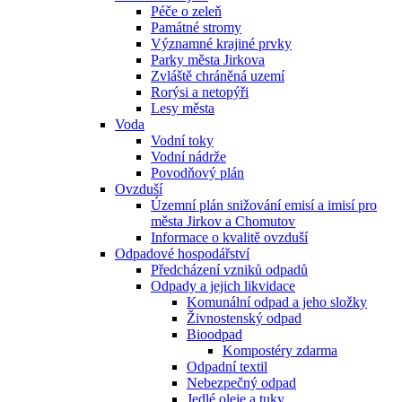
Péče o zeleň
Památné stromy
Významné krajiné prvky
Parky města Jirkova
Zvláště chráněná uzemí
Rorýsi a netopýři
Lesy města
Voda
Vodní toky
Vodní nádrže
Povodňový plán
Ovzduší
Územní plán snižování emisí a imisí pro
města Jirkov a Chomutov
Informace o kvalitě ovzduší
Odpadové hospodářství
Předcházení vzniků odpadů
Odpady a jejich likvidace
Komunální odpad a jeho složky
Živnostenský odpad
Bioodpad
Kompostéry zdarma
Odpadní textil
Nebezpečný odpad
Jedlé oleje a tuky