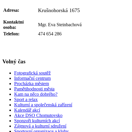
Krušnohorská 1675
Adresa:
Kontaktní
Mgr. Eva Steinbachová
osoba:
Telefon:
474 654 286
Volný čas
Fotografická soutěž
Informační centrum
Procházka městem
Pamětihodnosti města
Kam na něco dobrého?
Sport a relax
Kulturní a společenská zařízení
Kalendář akcí
Akce DSO Chomutovsko
Sponzoři kulturních akcí
Zájmová a kulturní sdružení
Sportovní organizace a kluby