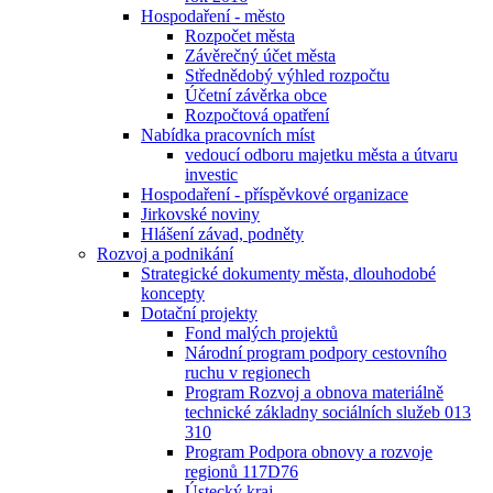
Hospodaření - město
Rozpočet města
Závěrečný účet města
Střednědobý výhled rozpočtu
Účetní závěrka obce
Rozpočtová opatření
Nabídka pracovních míst
vedoucí odboru majetku města a útvaru
investic
Hospodaření - příspěvkové organizace
Jirkovské noviny
Hlášení závad, podněty
Rozvoj a podnikání
Strategické dokumenty města, dlouhodobé
koncepty
Dotační projekty
Fond malých projektů
Národní program podpory cestovního
ruchu v regionech
Program Rozvoj a obnova materiálně
technické základny sociálních služeb 013
310
Program Podpora obnovy a rozvoje
regionů 117D76
Ústecký kraj