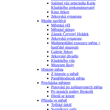
Salónní vůz principála Karla
Kludského zrekonstruovaný
Kino Jirkov
Jirkovská synagoga
Musíte navštívit
Městská věž
Městské sklepy
Zámek Červený Hrádek
Jirkovská synagoga
Multimediální expozice města +
hasičské muzeum
Galerie Jirkov
Jirkovské divadlo
Kludského vila
Muzeum školy
Historie města
Z historie o městě
Pamětihodnosti města
Procházka městem
Putování po zajímavostech města
Po stopách rodiny Brokofů
Hledá se kmotr
Příroda ve městě
Telšské údolí
Svojsíkovy sady