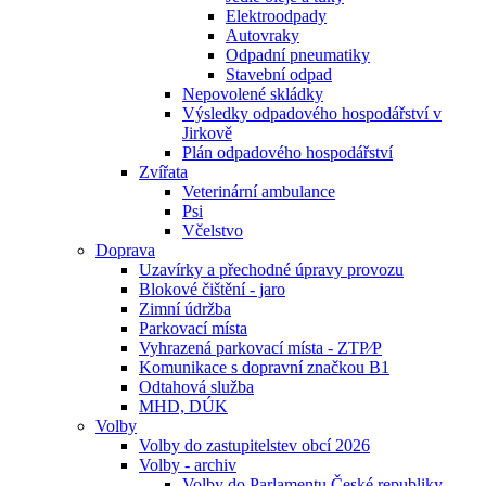
Elektroodpady
Autovraky
Odpadní pneumatiky
Stavební odpad
Nepovolené skládky
Výsledky odpadového hospodářství v
Jirkově
Plán odpadového hospodářství
Zvířata
Veterinární ambulance
Psi
Včelstvo
Doprava
Uzavírky a přechodné úpravy provozu
Blokové čištění - jaro
Zimní údržba
Parkovací místa
Vyhrazená parkovací místa - ZTP⁄P
Komunikace s dopravní značkou B1
Odtahová služba
MHD, DÚK
Volby
Volby do zastupitelstev obcí 2026
Volby - archiv
Volby do Parlamentu České republiky