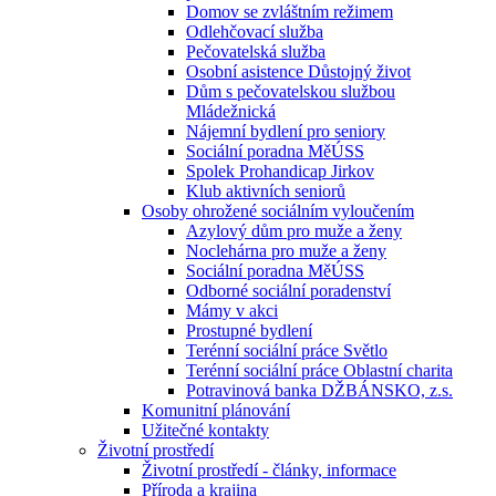
Domov se zvláštním režimem
Odlehčovací služba
Pečovatelská služba
Osobní asistence Důstojný život
Dům s pečovatelskou službou
Mládežnická
Nájemní bydlení pro seniory
Sociální poradna MěÚSS
Spolek Prohandicap Jirkov
Klub aktivních seniorů
Osoby ohrožené sociálním vyloučením
Azylový dům pro muže a ženy
Noclehárna pro muže a ženy
Sociální poradna MěÚSS
Odborné sociální poradenství
Mámy v akci
Prostupné bydlení
Terénní sociální práce Světlo
Terénní sociální práce Oblastní charita
Potravinová banka DŽBÁNSKO, z.s.
Komunitní plánování
Užitečné kontakty
Životní prostředí
Životní prostředí - články, informace
Příroda a krajina