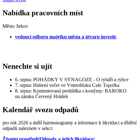
Nabídka pracovních míst
Město Jirkov
vedoucí odboru majetku města a útvaru investic
Nenechte si ujít
6. srpna: POHÁDKY V SYNAGOZE - O rybáři a rybce
7. srpna: Hubení večer ve Vnitrobloku Cafe Topofka
8. srpna: Komentovaná prohlídka s kostýmy: BAROKO
na zámku Červený Hrádek
Kalendář svozu odpadů
pro rok 2026 a další harmonogramy a informace k likvidaci a třídění
odpadů naleznete v sekci:
Životní prostředí/Odpady a jejich likvidace/