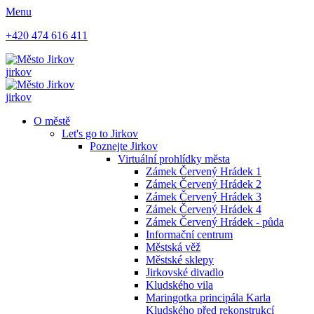
Menu
+420 474 616 411
jirkov
jirkov
O městě
Let's go to Jirkov
Poznejte Jirkov
Virtuální prohlídky města
Zámek Červený Hrádek 1
Zámek Červený Hrádek 2
Zámek Červený Hrádek 3
Zámek Červený Hrádek 4
Zámek Červený Hrádek - půda
Informační centrum
Městská věž
Městské sklepy
Jirkovské divadlo
Kludského vila
Maringotka principála Karla
Kludského před rekonstrukcí