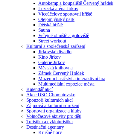
Autokemp a koupaliště Červený hrádek
Lezecká aréna Jirkov
Víceúčelové sportovní hřiště
Olejomlýnský park
Dětská hřiště
Sauna
Veřejné ohniště a griloviště
Street workout
Kulturní a společenská zařízení
Jirkovské divadlo
Kino Jirkov
Galerie Jirkov
Městská knihovna
Zámek Červený Hrádek
Muzeum hasičství a interaktivní hra
Multimediální expozice města
Kalendář akcí
Akce DSO Chomutovsko
Sponzoři kulturních akcí
Zájmová a kulturní sdružení
Sportovní organizace a kluby
Volnočasové aktivity pro děti
Turistika a cykloturistika
Destinační agentury
Krušné hory