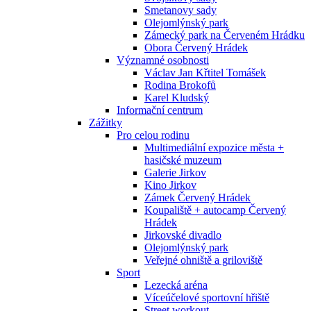
Smetanovy sady
Olejomlýnský park
Zámecký park na Červeném Hrádku
Obora Červený Hrádek
Významné osobnosti
Václav Jan Křtitel Tomášek
Rodina Brokofů
Karel Kludský
Informační centrum
Zážitky
Pro celou rodinu
Multimediální expozice města +
hasičské muzeum
Galerie Jirkov
Kino Jirkov
Zámek Červený Hrádek
Koupaliště + autocamp Červený
Hrádek
Jirkovské divadlo
Olejomlýnský park
Veřejné ohniště a griloviště
Sport
Lezecká aréna
Víceúčelové sportovní hřiště
Street workout