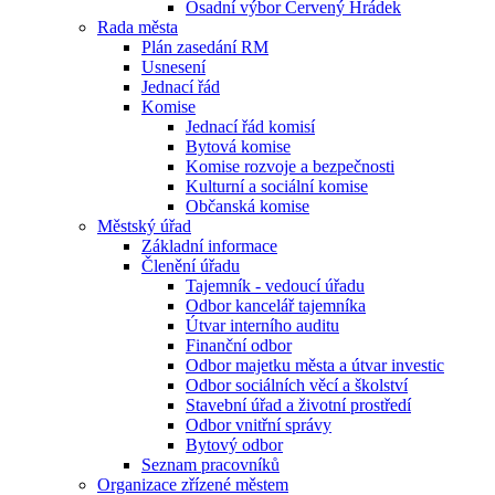
Osadní výbor Červený Hrádek
Rada města
Plán zasedání RM
Usnesení
Jednací řád
Komise
Jednací řád komisí
Bytová komise
Komise rozvoje a bezpečnosti
Kulturní a sociální komise
Občanská komise
Městský úřad
Základní informace
Členění úřadu
Tajemník - vedoucí úřadu
Odbor kancelář tajemníka
Útvar interního auditu
Finanční odbor
Odbor majetku města a útvar investic
Odbor sociálních věcí a školství
Stavební úřad a životní prostředí
Odbor vnitřní správy
Bytový odbor
Seznam pracovníků
Organizace zřízené městem