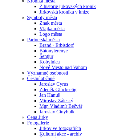
Kronika města
Z historie jirkovských kronik
Jirkovská kronika v knize
Symboly města
Znak města
Vlajka města
Logo města
Partnerská města
Brand - Erbisdorf
Bátonyterenye
Šentjur
Kobylnica
Nové Mesto nad Vahom
Významné osobnosti
Čestní občané
Jaroslav Cyrus
Zdeněk Glückselig
Jan Hanuš
Miroslav Záleský
Mgr. Vladimír Bečvář
Jaroslav Cinybulk
Cena Jirky
Fotogalerie
Jirkov ve fotografiích
Kulturní akce - archiv