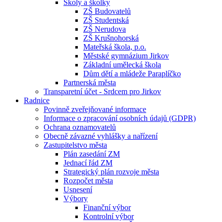
Školy a školky
ZŠ Budovatelů
ZŠ Studentská
ZŠ Nerudova
ZŠ Krušnohorská
Mateřská škola, p.o.
Městské gymnázium Jirkov
Základní umělecká škola
Dům dětí a mládeže Paraplíčko
Partnerská města
Transparetní účet - Srdcem pro Jirkov
Radnice
Povinně zveřejňované informace
Informace o zpracování osobních údajů (GDPR)
Ochrana oznamovatelů
Obecně závazné vyhlášky a nařízení
Zastupitelstvo města
Plán zasedání ZM
Jednací řád ZM
Strategický plán rozvoje města
Rozpočet města
Usnesení
Výbory
Finanční výbor
Kontrolní výbor