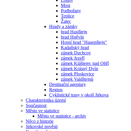
Louny
Most
Podbořany
Teplice
Žatec
Hrady a zámky
hrad Hasištejn
hrad Hněvín
Horní hrad "Hauenštejn"
Kadaňský hrad
zámek Duchcov
zámek Jezeří
zámek Klášterec nad Ohří
zámek Krásný Dvůr
zámek Ploskovice
zámek Valdštejnů
Destinační agentury
Region
Cyklistické trasy v okolí Jirkova
Charakteristika území
Současnost
Město ve statistice
Město ve statistice - archiv
Něco z historie
Jirkovské pověsti