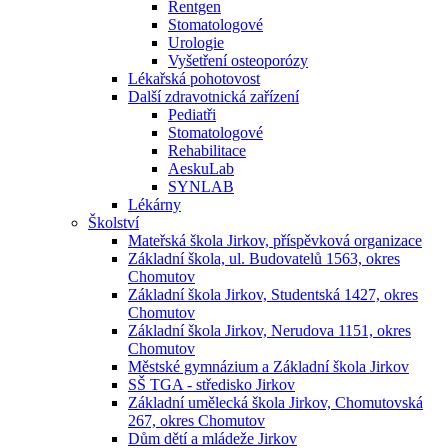
Rentgen
Stomatologové
Urologie
Vyšetření osteoporózy
Lékařská pohotovost
Další zdravotnická zařízení
Pediatři
Stomatologové
Rehabilitace
AeskuLab
SYNLAB
Lékárny
Školství
Mateřská škola Jirkov, příspěvková organizace
Základní škola, ul. Budovatelů 1563, okres
Chomutov
Základní škola Jirkov, Studentská 1427, okres
Chomutov
Základní škola Jirkov, Nerudova 1151, okres
Chomutov
Městské gymnázium a Základní škola Jirkov
SŠ TGA - středisko Jirkov
Základní umělecká škola Jirkov, Chomutovská
267, okres Chomutov
Dům dětí a mládeže Jirkov