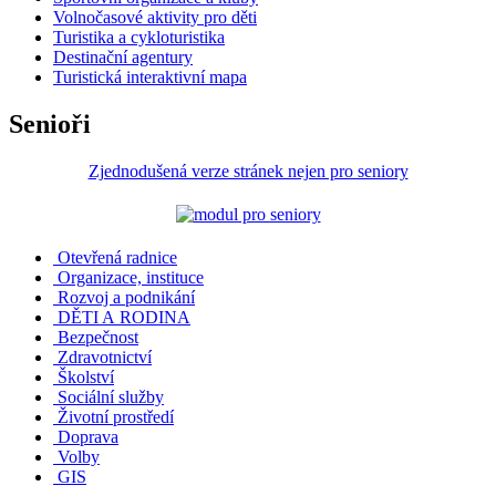
Volnočasové aktivity pro děti
Turistika a cykloturistika
Destinační agentury
Turistická interaktivní mapa
Senioři
Zjednodušená verze stránek nejen pro seniory
Otevřená radnice
Organizace, instituce
Rozvoj a podnikání
DĚTI A RODINA
Bezpečnost
Zdravotnictví
Školství
Sociální služby
Životní prostředí
Doprava
Volby
GIS