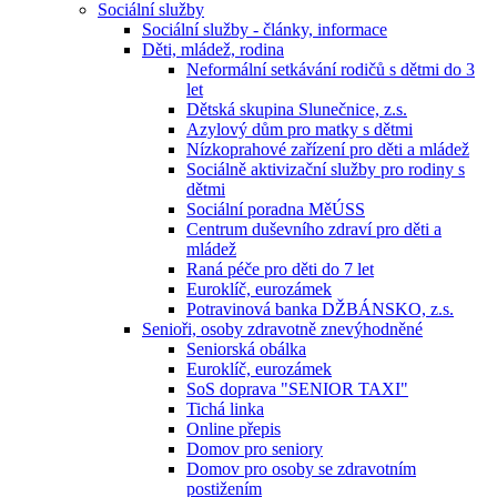
Sociální služby
Sociální služby - články, informace
Děti, mládež, rodina
Neformální setkávání rodičů s dětmi do 3
let
Dětská skupina Slunečnice, z.s.
Azylový dům pro matky s dětmi
Nízkoprahové zařízení pro děti a mládež
Sociálně aktivizační služby pro rodiny s
dětmi
Sociální poradna MěÚSS
Centrum duševního zdraví pro děti a
mládež
Raná péče pro děti do 7 let
Euroklíč, eurozámek
Potravinová banka DŽBÁNSKO, z.s.
Senioři, osoby zdravotně znevýhodněné
Seniorská obálka
Euroklíč, eurozámek
SoS doprava "SENIOR TAXI"
Tichá linka
Online přepis
Domov pro seniory
Domov pro osoby se zdravotním
postižením