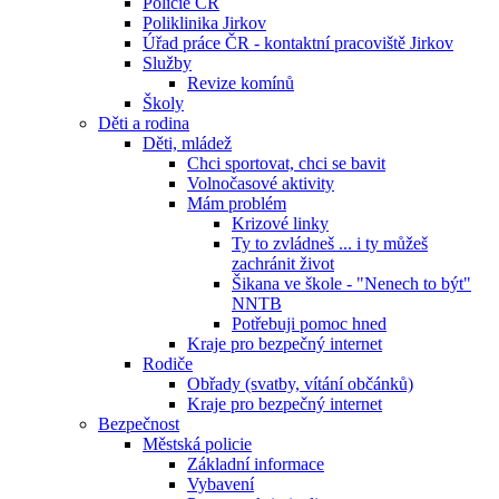
Policie ČR
Poliklinika Jirkov
Úřad práce ČR - kontaktní pracoviště Jirkov
Služby
Revize komínů
Školy
Děti a rodina
Děti, mládež
Chci sportovat, chci se bavit
Volnočasové aktivity
Mám problém
Krizové linky
Ty to zvládneš ... i ty můžeš
zachránit život
Šikana ve škole - "Nenech to být"
NNTB
Potřebuji pomoc hned
Kraje pro bezpečný internet
Rodiče
Obřady (svatby, vítání občánků)
Kraje pro bezpečný internet
Bezpečnost
Městská policie
Základní informace
Vybavení