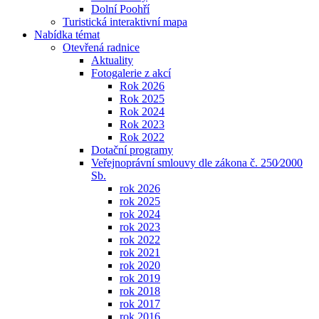
Dolní Poohří
Turistická interaktivní mapa
Nabídka témat
Otevřená radnice
Aktuality
Fotogalerie z akcí
Rok 2026
Rok 2025
Rok 2024
Rok 2023
Rok 2022
Dotační programy
Veřejnoprávní smlouvy dle zákona č. 250⁄2000
Sb.
rok 2026
rok 2025
rok 2024
rok 2023
rok 2022
rok 2021
rok 2020
rok 2019
rok 2018
rok 2017
rok 2016