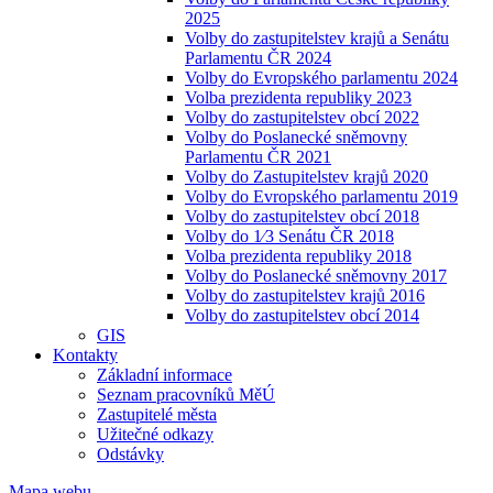
2025
Volby do zastupitelstev krajů a Senátu
Parlamentu ČR 2024
Volby do Evropského parlamentu 2024
Volba prezidenta republiky 2023
Volby do zastupitelstev obcí 2022
Volby do Poslanecké sněmovny
Parlamentu ČR 2021
Volby do Zastupitelstev krajů 2020
Volby do Evropského parlamentu 2019
Volby do zastupitelstev obcí 2018
Volby do 1⁄3 Senátu ČR 2018
Volba prezidenta republiky 2018
Volby do Poslanecké sněmovny 2017
Volby do zastupitelstev krajů 2016
Volby do zastupitelstev obcí 2014
GIS
Kontakty
Základní informace
Seznam pracovníků MěÚ
Zastupitelé města
Užitečné odkazy
Odstávky
Mapa webu