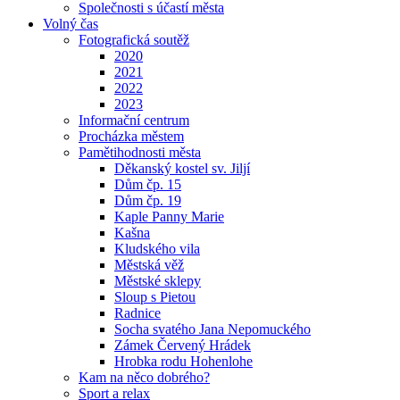
Společnosti s účastí města
Volný čas
Fotografická soutěž
2020
2021
2022
2023
Informační centrum
Procházka městem
Pamětihodnosti města
Děkanský kostel sv. Jiljí
Dům čp. 15
Dům čp. 19
Kaple Panny Marie
Kašna
Kludského vila
Městská věž
Městské sklepy
Sloup s Pietou
Radnice
Socha svatého Jana Nepomuckého
Zámek Červený Hrádek
Hrobka rodu Hohenlohe
Kam na něco dobrého?
Sport a relax