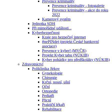
Prevence kriminality
Prevence kriminality - fotogalerie
Prevence kriminality - akce do roku
2022
Kamerový systém
Jednotka SDH
Při mimořádné události...
Kyberbezpečnost
Kraje pro bezpečný internet
#nePINdej (projekt České bankovní
asociace)
Prevence v kyber! (MVČR)
Projekt Kyber tabu (NÚKIB)
Kyber pohádky pro předškoláky (NÚKIB)
Zdravotnictví
Poliklinika Jirkov
Gynekologie
Chirurgie
Krční, nosní, ušní
Oční
Ortopedie
Pediatři
Plicní
Praktičtí lékaři
Rehabilitace