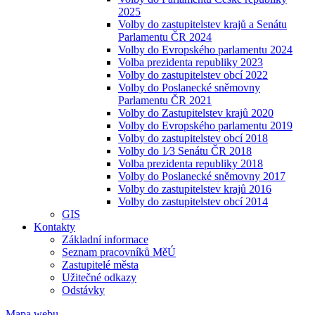
2025
Volby do zastupitelstev krajů a Senátu
Parlamentu ČR 2024
Volby do Evropského parlamentu 2024
Volba prezidenta republiky 2023
Volby do zastupitelstev obcí 2022
Volby do Poslanecké sněmovny
Parlamentu ČR 2021
Volby do Zastupitelstev krajů 2020
Volby do Evropského parlamentu 2019
Volby do zastupitelstev obcí 2018
Volby do 1⁄3 Senátu ČR 2018
Volba prezidenta republiky 2018
Volby do Poslanecké sněmovny 2017
Volby do zastupitelstev krajů 2016
Volby do zastupitelstev obcí 2014
GIS
Kontakty
Základní informace
Seznam pracovníků MěÚ
Zastupitelé města
Užitečné odkazy
Odstávky
Mapa webu