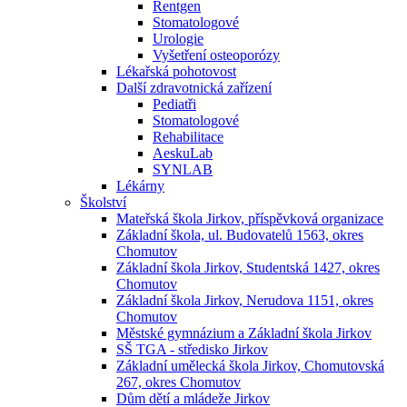
Rentgen
Stomatologové
Urologie
Vyšetření osteoporózy
Lékařská pohotovost
Další zdravotnická zařízení
Pediatři
Stomatologové
Rehabilitace
AeskuLab
SYNLAB
Lékárny
Školství
Mateřská škola Jirkov, příspěvková organizace
Základní škola, ul. Budovatelů 1563, okres
Chomutov
Základní škola Jirkov, Studentská 1427, okres
Chomutov
Základní škola Jirkov, Nerudova 1151, okres
Chomutov
Městské gymnázium a Základní škola Jirkov
SŠ TGA - středisko Jirkov
Základní umělecká škola Jirkov, Chomutovská
267, okres Chomutov
Dům dětí a mládeže Jirkov