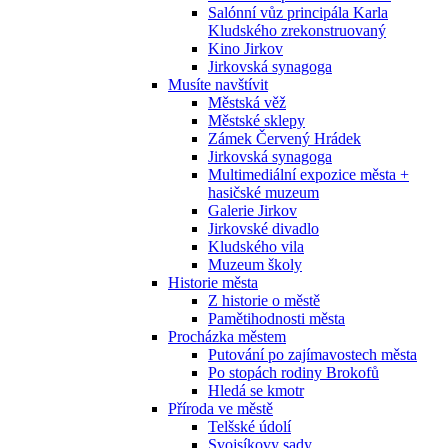
Salónní vůz principála Karla
Kludského zrekonstruovaný
Kino Jirkov
Jirkovská synagoga
Musíte navštívit
Městská věž
Městské sklepy
Zámek Červený Hrádek
Jirkovská synagoga
Multimediální expozice města +
hasičské muzeum
Galerie Jirkov
Jirkovské divadlo
Kludského vila
Muzeum školy
Historie města
Z historie o městě
Pamětihodnosti města
Procházka městem
Putování po zajímavostech města
Po stopách rodiny Brokofů
Hledá se kmotr
Příroda ve městě
Telšské údolí
Svojsíkovy sady