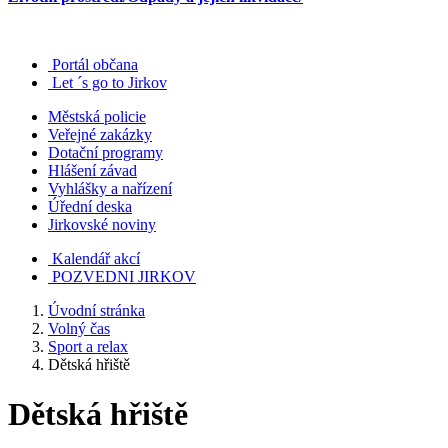
Portál občana
Let ´s go to Jirkov
Městská policie
Veřejné zakázky
Dotační programy
Hlášení závad
Vyhlášky a nařízení
Úřední deska
Jirkovské noviny
Kalendář akcí
POZVEDNI JIRKOV
Úvodní stránka
Volný čas
Sport a relax
Dětská hřiště
Dětská hřiště