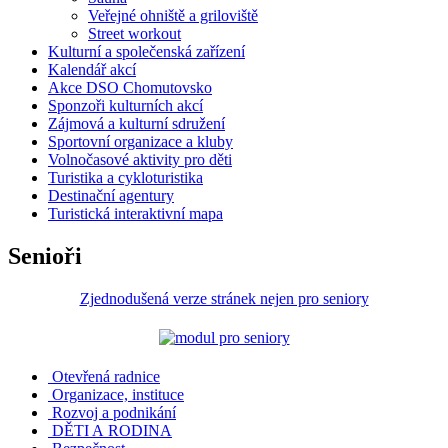
Veřejné ohniště a griloviště
Street workout
Kulturní a společenská zařízení
Kalendář akcí
Akce DSO Chomutovsko
Sponzoři kulturních akcí
Zájmová a kulturní sdružení
Sportovní organizace a kluby
Volnočasové aktivity pro děti
Turistika a cykloturistika
Destinační agentury
Turistická interaktivní mapa
Senioři
Zjednodušená verze stránek nejen pro seniory
Otevřená radnice
Organizace, instituce
Rozvoj a podnikání
DĚTI A RODINA