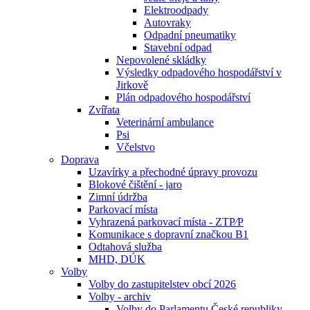
Elektroodpady
Autovraky
Odpadní pneumatiky
Stavební odpad
Nepovolené skládky
Výsledky odpadového hospodářství v
Jirkově
Plán odpadového hospodářství
Zvířata
Veterinární ambulance
Psi
Včelstvo
Doprava
Uzavírky a přechodné úpravy provozu
Blokové čištění - jaro
Zimní údržba
Parkovací místa
Vyhrazená parkovací místa - ZTP⁄P
Komunikace s dopravní značkou B1
Odtahová služba
MHD, DÚK
Volby
Volby do zastupitelstev obcí 2026
Volby - archiv
Volby do Parlamentu České republiky