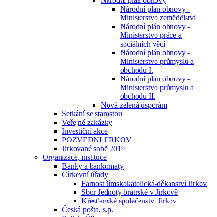
Národní plán obnovy
Národní plán obnovy -
Ministerstvo zemědělství
Národní plán obnovy -
Ministerstvo práce a
sociálních věcí
Národní plán obnovy -
Ministerstvo průmyslu a
obchodu I.
Národní plán obnovy -
Ministerstvo průmyslu a
obchodu II.
Nová zelená úsporám
Setkání se starostou
Veřejné zakázky
Investiční akce
POZVEDNI JIRKOV
Jirkované sobě 2019
Organizace, instituce
Banky a bankomaty
Církevní úřady
Farnost římskokatolická-děkanství Jirkov
Sbor Jednoty bratrské v Jirkově
Křesťanské společenství Jirkov
Česká pošta, s.p.