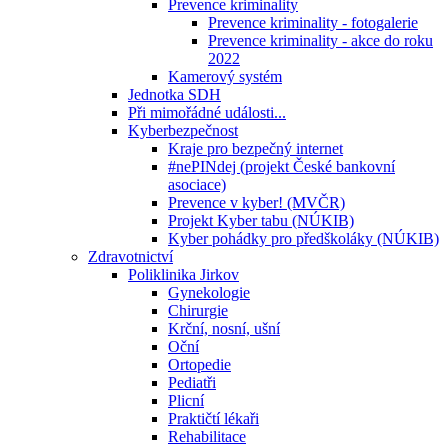
Prevence kriminality
Prevence kriminality - fotogalerie
Prevence kriminality - akce do roku
2022
Kamerový systém
Jednotka SDH
Při mimořádné události...
Kyberbezpečnost
Kraje pro bezpečný internet
#nePINdej (projekt České bankovní
asociace)
Prevence v kyber! (MVČR)
Projekt Kyber tabu (NÚKIB)
Kyber pohádky pro předškoláky (NÚKIB)
Zdravotnictví
Poliklinika Jirkov
Gynekologie
Chirurgie
Krční, nosní, ušní
Oční
Ortopedie
Pediatři
Plicní
Praktičtí lékaři
Rehabilitace