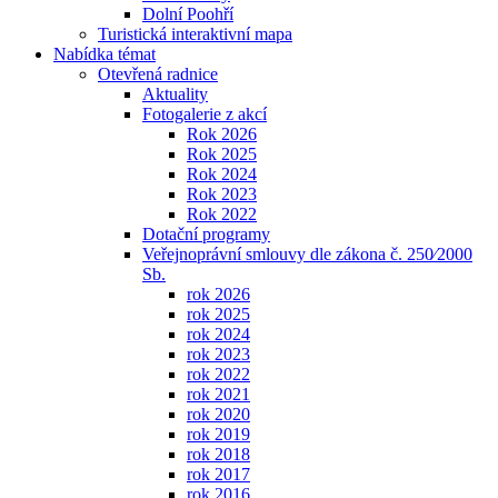
Dolní Poohří
Turistická interaktivní mapa
Nabídka témat
Otevřená radnice
Aktuality
Fotogalerie z akcí
Rok 2026
Rok 2025
Rok 2024
Rok 2023
Rok 2022
Dotační programy
Veřejnoprávní smlouvy dle zákona č. 250⁄2000
Sb.
rok 2026
rok 2025
rok 2024
rok 2023
rok 2022
rok 2021
rok 2020
rok 2019
rok 2018
rok 2017
rok 2016