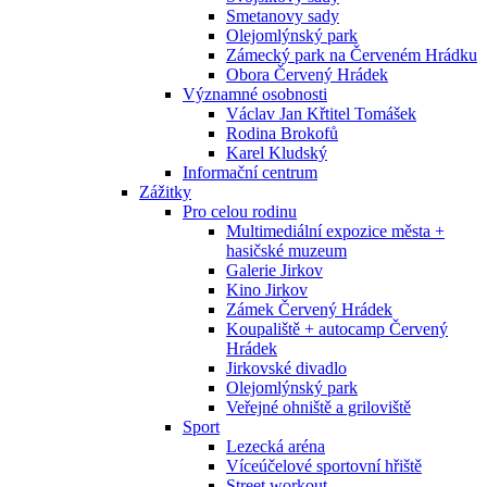
Smetanovy sady
Olejomlýnský park
Zámecký park na Červeném Hrádku
Obora Červený Hrádek
Významné osobnosti
Václav Jan Křtitel Tomášek
Rodina Brokofů
Karel Kludský
Informační centrum
Zážitky
Pro celou rodinu
Multimediální expozice města +
hasičské muzeum
Galerie Jirkov
Kino Jirkov
Zámek Červený Hrádek
Koupaliště + autocamp Červený
Hrádek
Jirkovské divadlo
Olejomlýnský park
Veřejné ohniště a griloviště
Sport
Lezecká aréna
Víceúčelové sportovní hřiště
Street workout