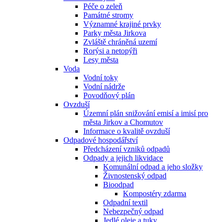
Péče o zeleň
Památné stromy
Významné krajiné prvky
Parky města Jirkova
Zvláště chráněná uzemí
Rorýsi a netopýři
Lesy města
Voda
Vodní toky
Vodní nádrže
Povodňový plán
Ovzduší
Územní plán snižování emisí a imisí pro
města Jirkov a Chomutov
Informace o kvalitě ovzduší
Odpadové hospodářství
Předcházení vzniků odpadů
Odpady a jejich likvidace
Komunální odpad a jeho složky
Živnostenský odpad
Bioodpad
Kompostéry zdarma
Odpadní textil
Nebezpečný odpad
Jedlé oleje a tuky