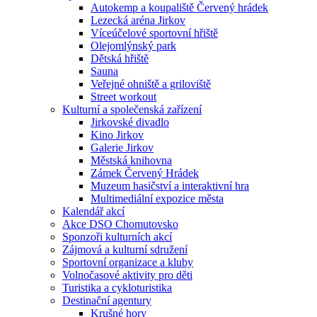
Autokemp a koupaliště Červený hrádek
Lezecká aréna Jirkov
Víceúčelové sportovní hřiště
Olejomlýnský park
Dětská hřiště
Sauna
Veřejné ohniště a griloviště
Street workout
Kulturní a společenská zařízení
Jirkovské divadlo
Kino Jirkov
Galerie Jirkov
Městská knihovna
Zámek Červený Hrádek
Muzeum hasičství a interaktivní hra
Multimediální expozice města
Kalendář akcí
Akce DSO Chomutovsko
Sponzoři kulturních akcí
Zájmová a kulturní sdružení
Sportovní organizace a kluby
Volnočasové aktivity pro děti
Turistika a cykloturistika
Destinační agentury
Krušné hory