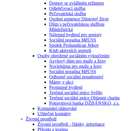
Domov se zvláštním režimem
Odlehčovací služba
Pečovatelská služba
Osobní asistence Důstojný život
Dům s pečovatelskou službou
Mládežnická
Nájemní bydlení pro seniory
Sociální poradna MěÚSS
Spolek Prohandicap Jirkov
Klub aktivních seniorů
Osoby ohrožené sociálním vyloučením
Azylový dům pro muže a ženy
Noclehárna pro muže a ženy
Sociální poradna MěÚSS
Odborné sociální poradenství
Mámy v akci
Prostupné bydlení
Terénní sociální práce Světlo
Terénní sociální práce Oblastní charita
Potravinová banka DŽBÁNSKO, z.s.
Komunitní plánování
Užitečné kontakty
Životní prostředí
Životní prostředí - články, informace
Příroda a krajina