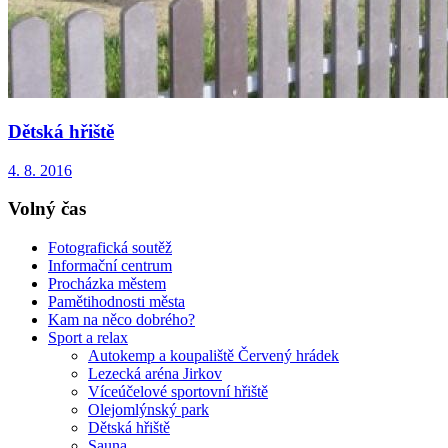
Dětská hřiště
4. 8. 2016
Volný čas
Fotografická soutěž
Informační centrum
Procházka městem
Pamětihodnosti města
Kam na něco dobrého?
Sport a relax
Autokemp a koupaliště Červený hrádek
Lezecká aréna Jirkov
Víceúčelové sportovní hřiště
Olejomlýnský park
Dětská hřiště
Sauna