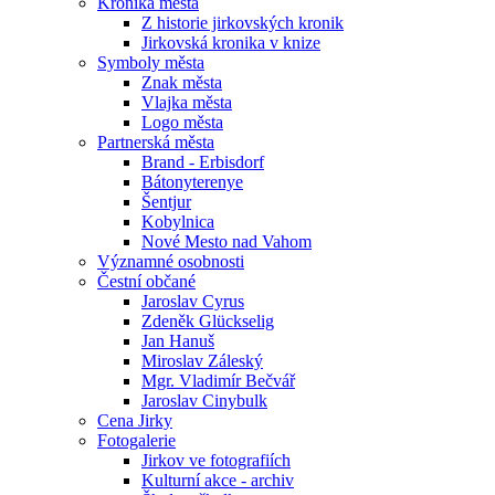
Kronika města
Z historie jirkovských kronik
Jirkovská kronika v knize
Symboly města
Znak města
Vlajka města
Logo města
Partnerská města
Brand - Erbisdorf
Bátonyterenye
Šentjur
Kobylnica
Nové Mesto nad Vahom
Významné osobnosti
Čestní občané
Jaroslav Cyrus
Zdeněk Glückselig
Jan Hanuš
Miroslav Záleský
Mgr. Vladimír Bečvář
Jaroslav Cinybulk
Cena Jirky
Fotogalerie
Jirkov ve fotografiích
Kulturní akce - archiv