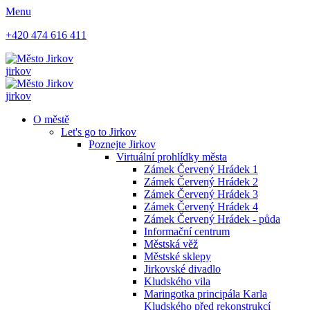
Menu
+420 474 616 411
jirkov
jirkov
O městě
Let's go to Jirkov
Poznejte Jirkov
Virtuální prohlídky města
Zámek Červený Hrádek 1
Zámek Červený Hrádek 2
Zámek Červený Hrádek 3
Zámek Červený Hrádek 4
Zámek Červený Hrádek - půda
Informační centrum
Městská věž
Městské sklepy
Jirkovské divadlo
Kludského vila
Maringotka principála Karla
Kludského před rekonstrukcí