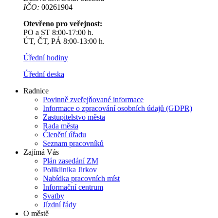
IČO:
00261904
Otevřeno pro veřejnost:
PO a ST 8:00-17:00 h.
ÚT, ČT, PÁ 8:00-13:00 h.
Úřední hodiny
Úřední deska
Radnice
Povinně zveřejňované informace
Informace o zpracování osobních údajů (GDPR)
Zastupitelstvo města
Rada města
Členění úřadu
Seznam pracovníků
Zajímá Vás
Plán zasedání ZM
Poliklinika Jirkov
Nabídka pracovních míst
Informační centrum
Svatby
Jízdní řády
O městě