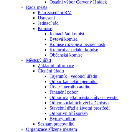
Osadní výbor Červený Hrádek
Rada města
Plán zasedání RM
Usnesení
Jednací řád
Komise
Jednací řád komisí
Bytová komise
Komise rozvoje a bezpečnosti
Kulturní a sociální komise
Občanská komise
Městský úřad
Základní informace
Členění úřadu
Tajemník - vedoucí úřadu
Odbor kancelář tajemníka
Útvar interního auditu
Finanční odbor
Odbor majetku města a útvar investic
Odbor sociálních věcí a školství
Stavební úřad a životní prostředí
Odbor vnitřní správy
Bytový odbor
Seznam pracovníků
Organizace zřízené městem