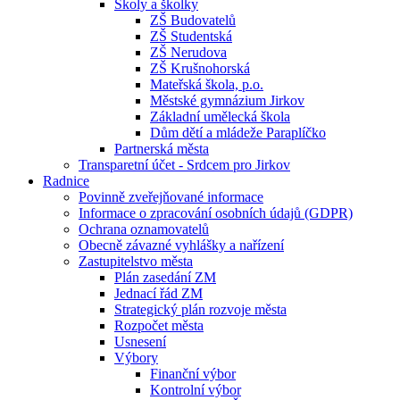
Školy a školky
ZŠ Budovatelů
ZŠ Studentská
ZŠ Nerudova
ZŠ Krušnohorská
Mateřská škola, p.o.
Městské gymnázium Jirkov
Základní umělecká škola
Dům dětí a mládeže Paraplíčko
Partnerská města
Transparetní účet - Srdcem pro Jirkov
Radnice
Povinně zveřejňované informace
Informace o zpracování osobních údajů (GDPR)
Ochrana oznamovatelů
Obecně závazné vyhlášky a nařízení
Zastupitelstvo města
Plán zasedání ZM
Jednací řád ZM
Strategický plán rozvoje města
Rozpočet města
Usnesení
Výbory
Finanční výbor
Kontrolní výbor