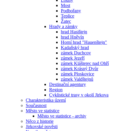
Louny
Most
Podbořany
Teplice
Žatec
Hrady a zámky
hrad Hasištejn
hrad Hněvín
Horní hrad "Hauenštejn"
Kadaňský hrad
zámek Duchcov
zámek Jezeří
zámek Klášterec nad Ohří
zámek Krásný Dvůr
zámek Ploskovice
zámek Valdštejnů
Destinační agentury
Region
Cyklistické trasy v okolí Jirkova
Charakteristika území
Současnost
Město ve statistice
Město ve statistice - archiv
Něco z historie
Jirkovské pověsti