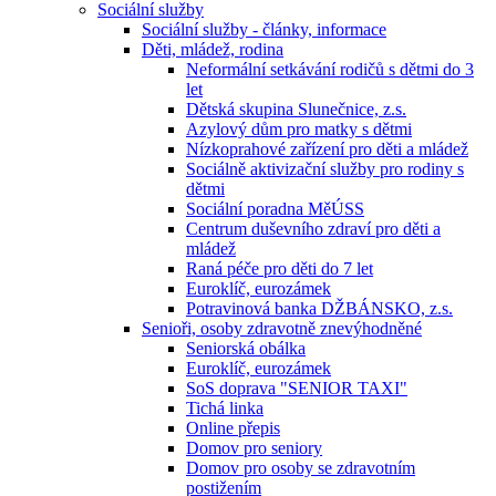
Sociální služby
Sociální služby - články, informace
Děti, mládež, rodina
Neformální setkávání rodičů s dětmi do 3
let
Dětská skupina Slunečnice, z.s.
Azylový dům pro matky s dětmi
Nízkoprahové zařízení pro děti a mládež
Sociálně aktivizační služby pro rodiny s
dětmi
Sociální poradna MěÚSS
Centrum duševního zdraví pro děti a
mládež
Raná péče pro děti do 7 let
Euroklíč, eurozámek
Potravinová banka DŽBÁNSKO, z.s.
Senioři, osoby zdravotně znevýhodněné
Seniorská obálka
Euroklíč, eurozámek
SoS doprava "SENIOR TAXI"
Tichá linka
Online přepis
Domov pro seniory
Domov pro osoby se zdravotním
postižením