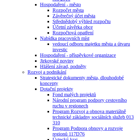
Hospodaření - město
Rozpočet města
Závěrečný účet města
Střednědobý výhled rozpočtu
Účetní závěrka obce
Rozpočtová opatření
Nabídka pracovních míst
vedoucí odboru majetku města a útvaru
investic
Hospodaření - příspěvkové organizace
Jirkovské noviny
Hlášení závad, podněty
Rozvoj a podnikání
Strategické dokumenty města, dlouhodobé
koncepty
Dotační projekty
Fond malých projektů
Národní program podpory cestovního
ruchu v regionech
Program Rozvoj a obnova materiálně
technické základny sociálních služeb 013
310
Program Podpora obnovy a rozvoje
regionů 117D76
Ústecký kraj