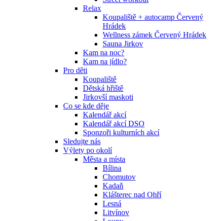
Relax
Koupaliště + autocamp Červený
Hrádek
Wellness zámek Červený Hrádek
Sauna Jirkov
Kam na noc?
Kam na jídlo?
Pro děti
Koupaliště
Dětská hřiště
Jirkovší maskoti
Co se kde děje
Kalendář akcí
Kalendář akcí DSO
Sponzoři kulturních akcí
Sledujte nás
Výlety po okolí
Města a místa
Bílina
Chomutov
Kadaň
Klášterec nad Ohří
Lesná
Litvínov