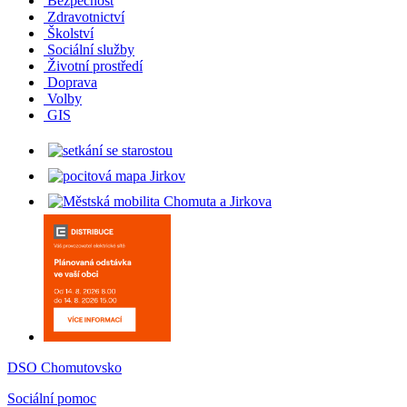
Bezpečnost
Zdravotnictví
Školství
Sociální služby
Životní prostředí
Doprava
Volby
GIS
DSO Chomutovsko
Sociální pomoc