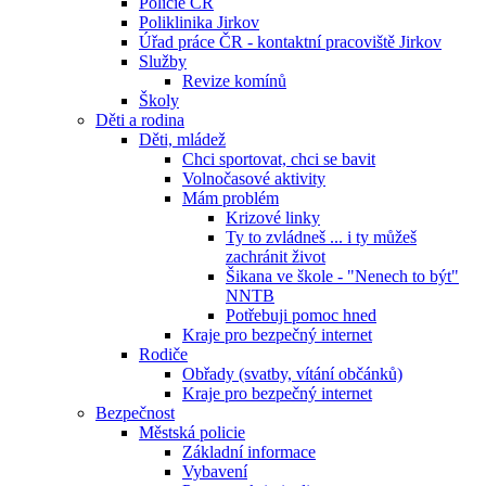
Policie ČR
Poliklinika Jirkov
Úřad práce ČR - kontaktní pracoviště Jirkov
Služby
Revize komínů
Školy
Děti a rodina
Děti, mládež
Chci sportovat, chci se bavit
Volnočasové aktivity
Mám problém
Krizové linky
Ty to zvládneš ... i ty můžeš
zachránit život
Šikana ve škole - "Nenech to být"
NNTB
Potřebuji pomoc hned
Kraje pro bezpečný internet
Rodiče
Obřady (svatby, vítání občánků)
Kraje pro bezpečný internet
Bezpečnost
Městská policie
Základní informace
Vybavení