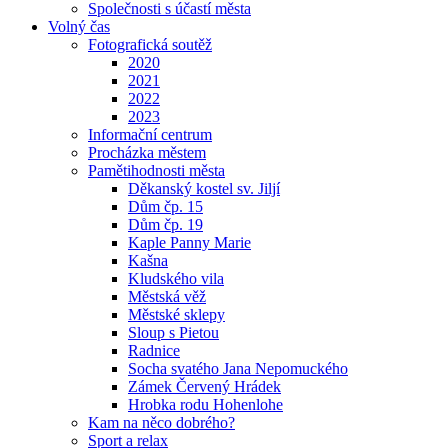
Společnosti s účastí města
Volný čas
Fotografická soutěž
2020
2021
2022
2023
Informační centrum
Procházka městem
Pamětihodnosti města
Děkanský kostel sv. Jiljí
Dům čp. 15
Dům čp. 19
Kaple Panny Marie
Kašna
Kludského vila
Městská věž
Městské sklepy
Sloup s Pietou
Radnice
Socha svatého Jana Nepomuckého
Zámek Červený Hrádek
Hrobka rodu Hohenlohe
Kam na něco dobrého?
Sport a relax