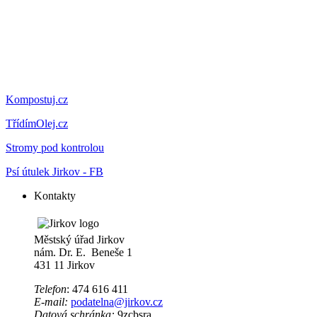
Kompostuj.cz
TřídímOlej.cz
Stromy pod kontrolou
Psí útulek Jirkov - FB
Kontakty
Městský úřad Jirkov
nám. Dr. E. Beneše 1
431 11 Jirkov
Telefon
: 474 616 411
E-mail:
podatelna@jirkov.cz
Datová schránka:
9zcbsra