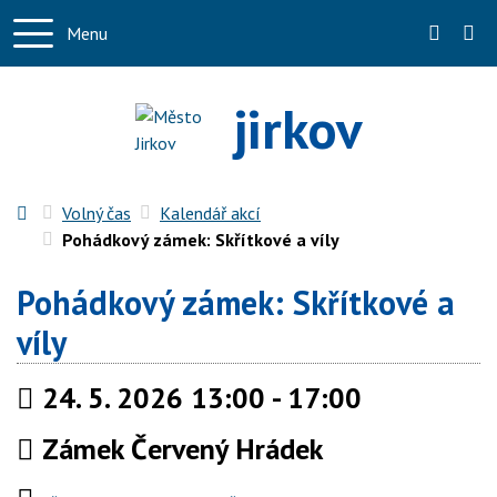
Menu
+420 4
jirkov
Úvodní stránka
Volný čas
Kalendář akcí
Pohádkový zámek: Skřítkové a víly
Pohádkový zámek: Skřítkové a
víly
Kdy:
24. 5. 2026 13:00 - 17:00
Kde:
Zámek Červený Hrádek