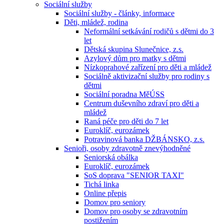
Sociální služby
Sociální služby - články, informace
Děti, mládež, rodina
Neformální setkávání rodičů s dětmi do 3
let
Dětská skupina Slunečnice, z.s.
Azylový dům pro matky s dětmi
Nízkoprahové zařízení pro děti a mládež
Sociálně aktivizační služby pro rodiny s
dětmi
Sociální poradna MěÚSS
Centrum duševního zdraví pro děti a
mládež
Raná péče pro děti do 7 let
Euroklíč, eurozámek
Potravinová banka DŽBÁNSKO, z.s.
Senioři, osoby zdravotně znevýhodněné
Seniorská obálka
Euroklíč, eurozámek
SoS doprava "SENIOR TAXI"
Tichá linka
Online přepis
Domov pro seniory
Domov pro osoby se zdravotním
postižením