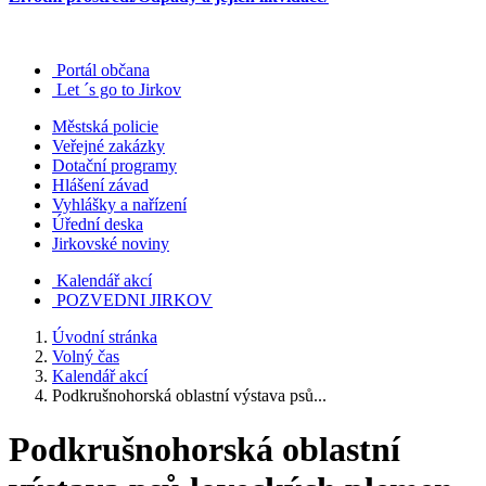
Portál občana
Let ´s go to Jirkov
Městská policie
Veřejné zakázky
Dotační programy
Hlášení závad
Vyhlášky a nařízení
Úřední deska
Jirkovské noviny
Kalendář akcí
POZVEDNI JIRKOV
Úvodní stránka
Volný čas
Kalendář akcí
Podkrušnohorská oblastní výstava psů...
Podkrušnohorská oblastní