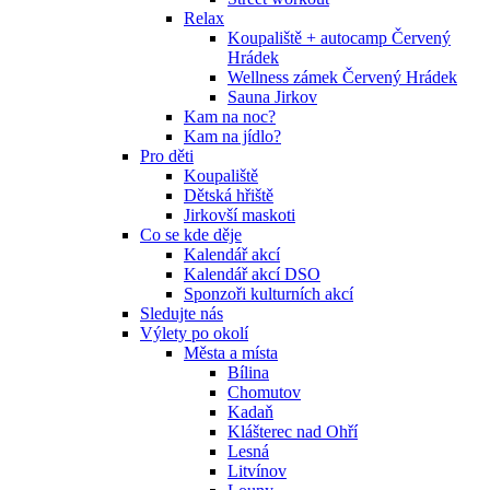
Relax
Koupaliště + autocamp Červený
Hrádek
Wellness zámek Červený Hrádek
Sauna Jirkov
Kam na noc?
Kam na jídlo?
Pro děti
Koupaliště
Dětská hřiště
Jirkovší maskoti
Co se kde děje
Kalendář akcí
Kalendář akcí DSO
Sponzoři kulturních akcí
Sledujte nás
Výlety po okolí
Města a místa
Bílina
Chomutov
Kadaň
Klášterec nad Ohří
Lesná
Litvínov