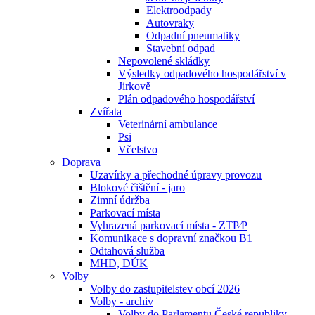
Elektroodpady
Autovraky
Odpadní pneumatiky
Stavební odpad
Nepovolené skládky
Výsledky odpadového hospodářství v
Jirkově
Plán odpadového hospodářství
Zvířata
Veterinární ambulance
Psi
Včelstvo
Doprava
Uzavírky a přechodné úpravy provozu
Blokové čištění - jaro
Zimní údržba
Parkovací místa
Vyhrazená parkovací místa - ZTP⁄P
Komunikace s dopravní značkou B1
Odtahová služba
MHD, DÚK
Volby
Volby do zastupitelstev obcí 2026
Volby - archiv
Volby do Parlamentu České republiky