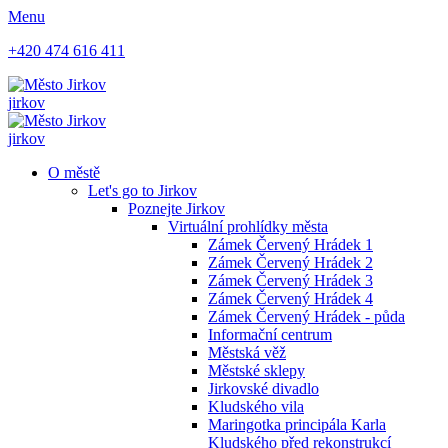
Menu
+420 474 616 411
jirkov
jirkov
O městě
Let's go to Jirkov
Poznejte Jirkov
Virtuální prohlídky města
Zámek Červený Hrádek 1
Zámek Červený Hrádek 2
Zámek Červený Hrádek 3
Zámek Červený Hrádek 4
Zámek Červený Hrádek - půda
Informační centrum
Městská věž
Městské sklepy
Jirkovské divadlo
Kludského vila
Maringotka principála Karla
Kludského před rekonstrukcí