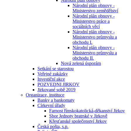
Národní plán obnovy
Národní plán obnovy -
Ministerstvo zemědělství
Národní plán obnovy -
Ministerstvo práce a
sociálních věcí
Národní plán obnovy -
Ministerstvo průmyslu a
obchodu I.
Národní plán obnovy -
Ministerstvo průmyslu a
obchodu II.
Nová zelená úsporám
Setkání se starostou
Veřejné zakázky
Investiční akce
POZVEDNI JIRKOV
Jirkované sobě 2019
Organizace, instituce
Banky a bankomaty
Církevní úřady
Farnost římskokatolická-děkanství Jirkov
Sbor Jednoty bratrské v Jirkově
Křesťanské společenství Jirkov
Česká pošta, s.p.