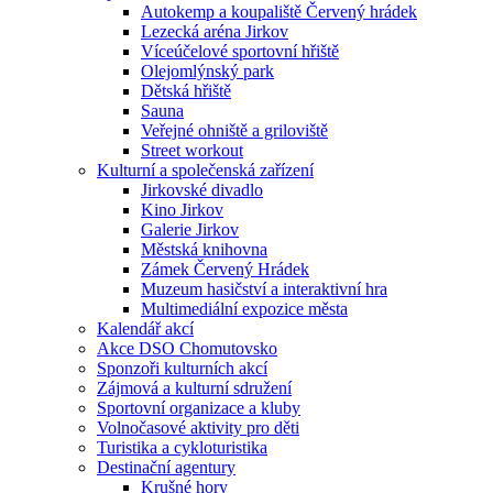
Autokemp a koupaliště Červený hrádek
Lezecká aréna Jirkov
Víceúčelové sportovní hřiště
Olejomlýnský park
Dětská hřiště
Sauna
Veřejné ohniště a griloviště
Street workout
Kulturní a společenská zařízení
Jirkovské divadlo
Kino Jirkov
Galerie Jirkov
Městská knihovna
Zámek Červený Hrádek
Muzeum hasičství a interaktivní hra
Multimediální expozice města
Kalendář akcí
Akce DSO Chomutovsko
Sponzoři kulturních akcí
Zájmová a kulturní sdružení
Sportovní organizace a kluby
Volnočasové aktivity pro děti
Turistika a cykloturistika
Destinační agentury
Krušné hory