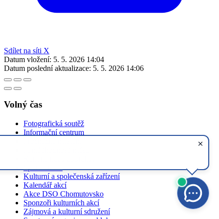
Sdílet na síti X
Datum vložení:
5. 5. 2026 14:04
Datum poslední aktualizace:
5. 5. 2026 14:06
Volný čas
Fotografická soutěž
Informační centrum
Procházka městem
Pamětihodnosti města
Kam na něco dobrého?
Sport a relax
Kulturní a společenská zařízení
Kalendář akcí
Akce DSO Chomutovsko
Sponzoři kulturních akcí
Zájmová a kulturní sdružení