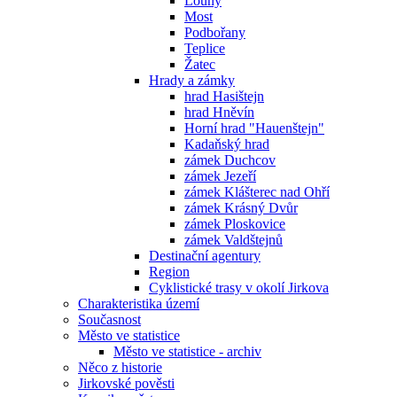
Louny
Most
Podbořany
Teplice
Žatec
Hrady a zámky
hrad Hasištejn
hrad Hněvín
Horní hrad "Hauenštejn"
Kadaňský hrad
zámek Duchcov
zámek Jezeří
zámek Klášterec nad Ohří
zámek Krásný Dvůr
zámek Ploskovice
zámek Valdštejnů
Destinační agentury
Region
Cyklistické trasy v okolí Jirkova
Charakteristika území
Současnost
Město ve statistice
Město ve statistice - archiv
Něco z historie
Jirkovské pověsti