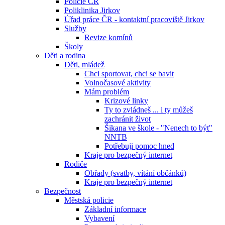
Policie ČR
Poliklinika Jirkov
Úřad práce ČR - kontaktní pracoviště Jirkov
Služby
Revize komínů
Školy
Děti a rodina
Děti, mládež
Chci sportovat, chci se bavit
Volnočasové aktivity
Mám problém
Krizové linky
Ty to zvládneš ... i ty můžeš
zachránit život
Šikana ve škole - "Nenech to být"
NNTB
Potřebuji pomoc hned
Kraje pro bezpečný internet
Rodiče
Obřady (svatby, vítání občánků)
Kraje pro bezpečný internet
Bezpečnost
Městská policie
Základní informace
Vybavení