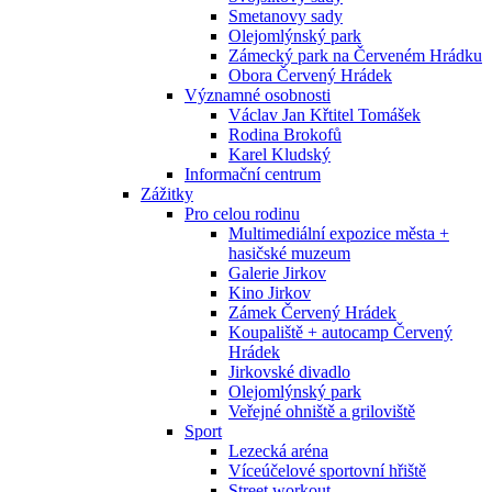
Smetanovy sady
Olejomlýnský park
Zámecký park na Červeném Hrádku
Obora Červený Hrádek
Významné osobnosti
Václav Jan Křtitel Tomášek
Rodina Brokofů
Karel Kludský
Informační centrum
Zážitky
Pro celou rodinu
Multimediální expozice města +
hasičské muzeum
Galerie Jirkov
Kino Jirkov
Zámek Červený Hrádek
Koupaliště + autocamp Červený
Hrádek
Jirkovské divadlo
Olejomlýnský park
Veřejné ohniště a griloviště
Sport
Lezecká aréna
Víceúčelové sportovní hřiště
Street workout