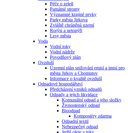
Péče o zeleň
Památné stromy
Významné krajiné prvky
Parky města Jirkova
Zvláště chráněná uzemí
Rorýsi a netopýři
Lesy města
Voda
Vodní toky
Vodní nádrže
Povodňový plán
Ovzduší
Územní plán snižování emisí a imisí pro
města Jirkov a Chomutov
Informace o kvalitě ovzduší
Odpadové hospodářství
Předcházení vzniků odpadů
Odpady a jejich likvidace
Komunální odpad a jeho složky
Živnostenský odpad
Bioodpad
Kompostéry zdarma
Odpadní textil
Nebezpečný odpad
Jedlé oleje a tuky