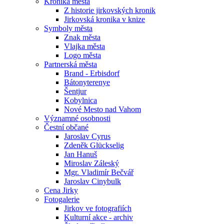
Kronika města
Z historie jirkovských kronik
Jirkovská kronika v knize
Symboly města
Znak města
Vlajka města
Logo města
Partnerská města
Brand - Erbisdorf
Bátonyterenye
Šentjur
Kobylnica
Nové Mesto nad Vahom
Významné osobnosti
Čestní občané
Jaroslav Cyrus
Zdeněk Glückselig
Jan Hanuš
Miroslav Záleský
Mgr. Vladimír Bečvář
Jaroslav Cinybulk
Cena Jirky
Fotogalerie
Jirkov ve fotografiích
Kulturní akce - archiv