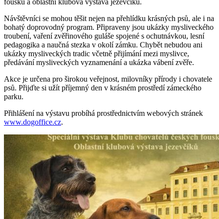
fousků a oblastní klubová výstava jezevčíků.
Návštěvníci se mohou těšit nejen na přehlídku krásných psů, ale i na
bohatý doprovodný program. Připraveny jsou ukázky mysliveckého
troubení, vaření zvěřinového guláše spojené s ochutnávkou, lesní
pedagogika a naučná stezka v okolí zámku. Chybět nebudou ani
ukázky mysliveckých tradic včetně přijímání mezi myslivce,
předávání mysliveckých vyznamenání a ukázka vábení zvěře.
Akce je určena pro širokou veřejnost, milovníky přírody i chovatele
psů. Přijďte si užít příjemný den v krásném prostředí zámeckého
parku.
Přihlášení na výstavu probíhá prostřednictvím webových stránek
www.dogoffice.cz
.