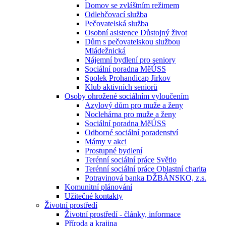
Domov se zvláštním režimem
Odlehčovací služba
Pečovatelská služba
Osobní asistence Důstojný život
Dům s pečovatelskou službou
Mládežnická
Nájemní bydlení pro seniory
Sociální poradna MěÚSS
Spolek Prohandicap Jirkov
Klub aktivních seniorů
Osoby ohrožené sociálním vyloučením
Azylový dům pro muže a ženy
Noclehárna pro muže a ženy
Sociální poradna MěÚSS
Odborné sociální poradenství
Mámy v akci
Prostupné bydlení
Terénní sociální práce Světlo
Terénní sociální práce Oblastní charita
Potravinová banka DŽBÁNSKO, z.s.
Komunitní plánování
Užitečné kontakty
Životní prostředí
Životní prostředí - články, informace
Příroda a krajina