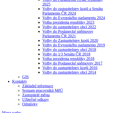
2025
Volby do zastupitelstev krajů a Senátu
Parlamentu ČR 2024
Volby do Evropského parlamentu 2024
Volba prezidenta republiky 2023
Volby do zastupitelstev obcí 2022
Volby do Poslanecké sněmovny
Parlamentu ČR 2021
Volby do Zastupitelstev krajů 2020
Volby do Evropského parlamentu 2019
Volby do zastupitelstev obcí 2018
Volby do 1⁄3 Senátu ČR 2018
Volba prezidenta republiky 2018
Volby do Poslanecké sněmovny 2017
Volby do zastupitelstev krajů 2016
Volby do zastupitelstev obcí 2014
GIS
Kontakty
Základní informace
Seznam pracovníků MěÚ
Zastupitelé města
Užitečné odkazy
Odstávky
Mapa webu