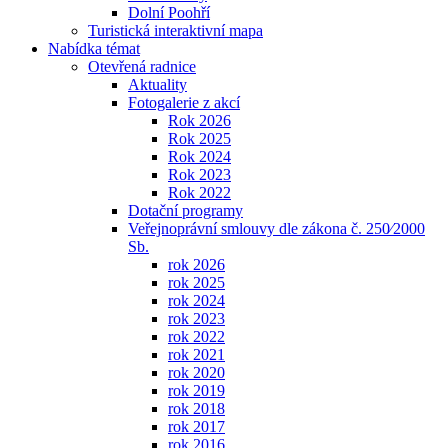
Dolní Poohří
Turistická interaktivní mapa
Nabídka témat
Otevřená radnice
Aktuality
Fotogalerie z akcí
Rok 2026
Rok 2025
Rok 2024
Rok 2023
Rok 2022
Dotační programy
Veřejnoprávní smlouvy dle zákona č. 250⁄2000
Sb.
rok 2026
rok 2025
rok 2024
rok 2023
rok 2022
rok 2021
rok 2020
rok 2019
rok 2018
rok 2017
rok 2016