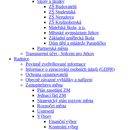
Školy a školky
ZŠ Budovatelů
ZŠ Studentská
ZŠ Nerudova
ZŠ Krušnohorská
Mateřská škola, p.o.
Městské gymnázium Jirkov
Základní umělecká škola
Dům dětí a mládeže Paraplíčko
Partnerská města
Transparetní účet - Srdcem pro Jirkov
Radnice
Povinně zveřejňované informace
Informace o zpracování osobních údajů (GDPR)
Ochrana oznamovatelů
Obecně závazné vyhlášky a nařízení
Zastupitelstvo města
Plán zasedání ZM
Jednací řád ZM
Strategický plán rozvoje města
Rozpočet města
Usnesení
Výbory
Finanční výbor
Kontrolní výbor