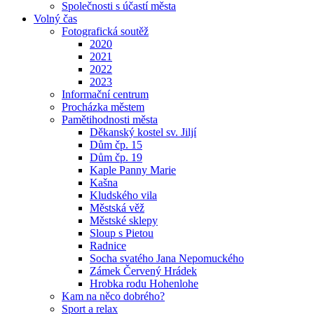
Společnosti s účastí města
Volný čas
Fotografická soutěž
2020
2021
2022
2023
Informační centrum
Procházka městem
Pamětihodnosti města
Děkanský kostel sv. Jiljí
Dům čp. 15
Dům čp. 19
Kaple Panny Marie
Kašna
Kludského vila
Městská věž
Městské sklepy
Sloup s Pietou
Radnice
Socha svatého Jana Nepomuckého
Zámek Červený Hrádek
Hrobka rodu Hohenlohe
Kam na něco dobrého?
Sport a relax