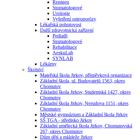
Rentgen
Stomatologové
Urologie
Vyšetření osteoporózy
Lékařská pohotovost
Další zdravotnická zařízení
Pediatři
Stomatologové
Rehabilitace
AeskuLab
SYNLAB
Lékárny
Školství
Mateřská škola Jirkov, příspěvková organizace
Základní škola, ul. Budovatelů 1563, okres
Chomutov
Základní škola Jirkov, Studentská 1427, okres
Chomutov
Základní škola Jirkov, Nerudova 1151, okres
Chomutov
Městské gymnázium a Základní škola Jirkov
SŠ TGA - středisko Jirkov
Základní umělecká škola Jirkov, Chomutovská
267, okres Chomutov
Dům dětí a mládeže Jirkov