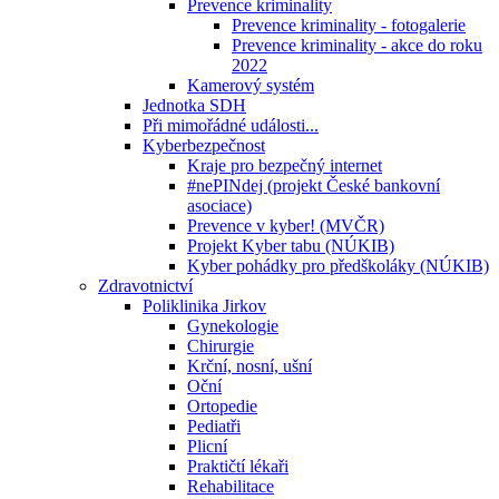
Prevence kriminality
Prevence kriminality - fotogalerie
Prevence kriminality - akce do roku
2022
Kamerový systém
Jednotka SDH
Při mimořádné události...
Kyberbezpečnost
Kraje pro bezpečný internet
#nePINdej (projekt České bankovní
asociace)
Prevence v kyber! (MVČR)
Projekt Kyber tabu (NÚKIB)
Kyber pohádky pro předškoláky (NÚKIB)
Zdravotnictví
Poliklinika Jirkov
Gynekologie
Chirurgie
Krční, nosní, ušní
Oční
Ortopedie
Pediatři
Plicní
Praktičtí lékaři
Rehabilitace