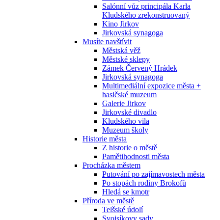
Salónní vůz principála Karla
Kludského zrekonstruovaný
Kino Jirkov
Jirkovská synagoga
Musíte navštívit
Městská věž
Městské sklepy
Zámek Červený Hrádek
Jirkovská synagoga
Multimediální expozice města +
hasičské muzeum
Galerie Jirkov
Jirkovské divadlo
Kludského vila
Muzeum školy
Historie města
Z historie o městě
Pamětihodnosti města
Procházka městem
Putování po zajímavostech města
Po stopách rodiny Brokofů
Hledá se kmotr
Příroda ve městě
Telšské údolí
Svojsíkovy sady