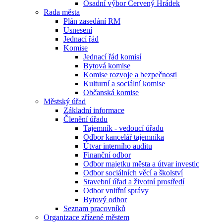
Osadní výbor Červený Hrádek
Rada města
Plán zasedání RM
Usnesení
Jednací řád
Komise
Jednací řád komisí
Bytová komise
Komise rozvoje a bezpečnosti
Kulturní a sociální komise
Občanská komise
Městský úřad
Základní informace
Členění úřadu
Tajemník - vedoucí úřadu
Odbor kancelář tajemníka
Útvar interního auditu
Finanční odbor
Odbor majetku města a útvar investic
Odbor sociálních věcí a školství
Stavební úřad a životní prostředí
Odbor vnitřní správy
Bytový odbor
Seznam pracovníků
Organizace zřízené městem