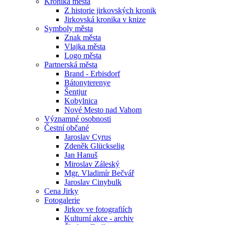
Kronika města
Z historie jirkovských kronik
Jirkovská kronika v knize
Symboly města
Znak města
Vlajka města
Logo města
Partnerská města
Brand - Erbisdorf
Bátonyterenye
Šentjur
Kobylnica
Nové Mesto nad Vahom
Významné osobnosti
Čestní občané
Jaroslav Cyrus
Zdeněk Glückselig
Jan Hanuš
Miroslav Záleský
Mgr. Vladimír Bečvář
Jaroslav Cinybulk
Cena Jirky
Fotogalerie
Jirkov ve fotografiích
Kulturní akce - archiv