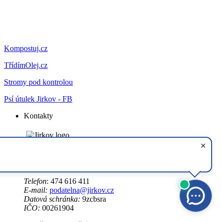
Kompostuj.cz
TřídímOlej.cz
Stromy pod kontrolou
Psí útulek Jirkov - FB
Kontakty
Městský úřad Jirkov
nám. Dr. E. Beneše 1
431 11 Jirkov
Telefon
: 474 616 411
E-mail:
podatelna@jirkov.cz
Datová schránka:
9zcbsra
IČO:
00261904