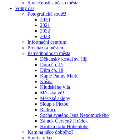
Společnosti s účastí města
Volný čas
Fotografická soutěž
2020
2021
2022
2023
Informační centrum
Procházka městem
Pamětihodnosti města
Děkanský kostel sv. Jiljí
Dům čp. 15
Dům čp. 19
Kaple Panny Marie
Kašna
Kludského vila
Městská věž
Městské sklepy
Sloup s Pietou
Radnice
Socha svatého Jana Nepomuckého
Zámek Červený Hrádek
Hrobka rodu Hohenlohe
Kam na něco dobrého?
Sport a relax