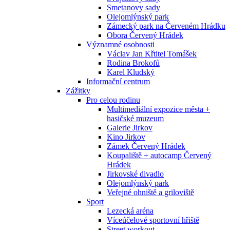
Smetanovy sady
Olejomlýnský park
Zámecký park na Červeném Hrádku
Obora Červený Hrádek
Významné osobnosti
Václav Jan Křtitel Tomášek
Rodina Brokofů
Karel Kludský
Informační centrum
Zážitky
Pro celou rodinu
Multimediální expozice města +
hasičské muzeum
Galerie Jirkov
Kino Jirkov
Zámek Červený Hrádek
Koupaliště + autocamp Červený
Hrádek
Jirkovské divadlo
Olejomlýnský park
Veřejné ohniště a griloviště
Sport
Lezecká aréna
Víceúčelové sportovní hřiště
Street workout