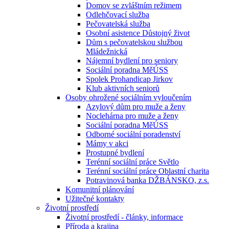
Domov se zvláštním režimem
Odlehčovací služba
Pečovatelská služba
Osobní asistence Důstojný život
Dům s pečovatelskou službou
Mládežnická
Nájemní bydlení pro seniory
Sociální poradna MěÚSS
Spolek Prohandicap Jirkov
Klub aktivních seniorů
Osoby ohrožené sociálním vyloučením
Azylový dům pro muže a ženy
Noclehárna pro muže a ženy
Sociální poradna MěÚSS
Odborné sociální poradenství
Mámy v akci
Prostupné bydlení
Terénní sociální práce Světlo
Terénní sociální práce Oblastní charita
Potravinová banka DŽBÁNSKO, z.s.
Komunitní plánování
Užitečné kontakty
Životní prostředí
Životní prostředí - články, informace
Příroda a krajina