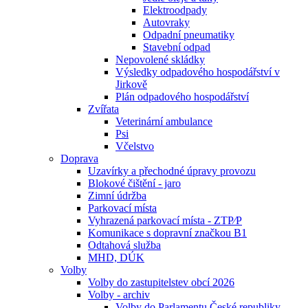
Elektroodpady
Autovraky
Odpadní pneumatiky
Stavební odpad
Nepovolené skládky
Výsledky odpadového hospodářství v
Jirkově
Plán odpadového hospodářství
Zvířata
Veterinární ambulance
Psi
Včelstvo
Doprava
Uzavírky a přechodné úpravy provozu
Blokové čištění - jaro
Zimní údržba
Parkovací místa
Vyhrazená parkovací místa - ZTP⁄P
Komunikace s dopravní značkou B1
Odtahová služba
MHD, DÚK
Volby
Volby do zastupitelstev obcí 2026
Volby - archiv
Volby do Parlamentu České republiky