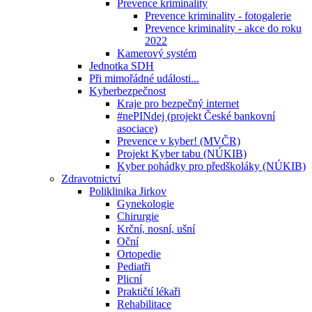
Prevence kriminality
Prevence kriminality - fotogalerie
Prevence kriminality - akce do roku
2022
Kamerový systém
Jednotka SDH
Při mimořádné události...
Kyberbezpečnost
Kraje pro bezpečný internet
#nePINdej (projekt České bankovní
asociace)
Prevence v kyber! (MVČR)
Projekt Kyber tabu (NÚKIB)
Kyber pohádky pro předškoláky (NÚKIB)
Zdravotnictví
Poliklinika Jirkov
Gynekologie
Chirurgie
Krční, nosní, ušní
Oční
Ortopedie
Pediatři
Plicní
Praktičtí lékaři
Rehabilitace