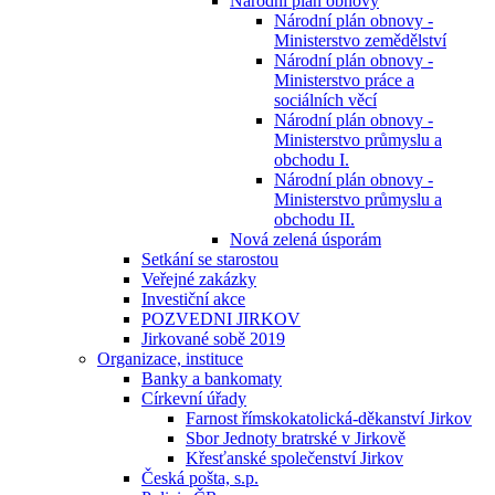
Národní plán obnovy
Národní plán obnovy -
Ministerstvo zemědělství
Národní plán obnovy -
Ministerstvo práce a
sociálních věcí
Národní plán obnovy -
Ministerstvo průmyslu a
obchodu I.
Národní plán obnovy -
Ministerstvo průmyslu a
obchodu II.
Nová zelená úsporám
Setkání se starostou
Veřejné zakázky
Investiční akce
POZVEDNI JIRKOV
Jirkované sobě 2019
Organizace, instituce
Banky a bankomaty
Církevní úřady
Farnost římskokatolická-děkanství Jirkov
Sbor Jednoty bratrské v Jirkově
Křesťanské společenství Jirkov
Česká pošta, s.p.