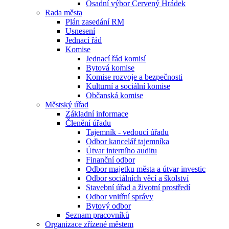
Osadní výbor Červený Hrádek
Rada města
Plán zasedání RM
Usnesení
Jednací řád
Komise
Jednací řád komisí
Bytová komise
Komise rozvoje a bezpečnosti
Kulturní a sociální komise
Občanská komise
Městský úřad
Základní informace
Členění úřadu
Tajemník - vedoucí úřadu
Odbor kancelář tajemníka
Útvar interního auditu
Finanční odbor
Odbor majetku města a útvar investic
Odbor sociálních věcí a školství
Stavební úřad a životní prostředí
Odbor vnitřní správy
Bytový odbor
Seznam pracovníků
Organizace zřízené městem