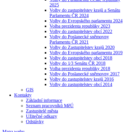
2025
Volby do zastupitelstev krajů a Senátu
Parlamentu ČR 2024
Volby do Evropského parlamentu 2024
Volba prezidenta republiky 2023
Volby do zastupitelstev obcí 2022
Volby do Poslanecké sněmovny
Parlamentu ČR 2021
Volby do Zastupitelstev krajů 2020
Volby do Evropského parlamentu 2019
Volby do zastupitelstev obcí 2018
Volby do 1⁄3 Senátu ČR 2018
Volba prezidenta republiky 2018
Volby do Poslanecké sněmovny 2017
Volby do zastupitelstev krajů 2016
Volby do zastupitelstev obcí 2014
GIS
Kontakty
Základní informace
Seznam pracovníků MěÚ
Zastupitelé města
Užitečné odkazy
Odstávky
Mapa webu