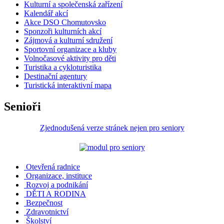
Kulturní a společenská zařízení
Kalendář akcí
Akce DSO Chomutovsko
Sponzoři kulturních akcí
Zájmová a kulturní sdružení
Sportovní organizace a kluby
Volnočasové aktivity pro děti
Turistika a cykloturistika
Destinační agentury
Turistická interaktivní mapa
Senioři
Zjednodušená verze stránek nejen pro seniory
Otevřená radnice
Organizace, instituce
Rozvoj a podnikání
DĚTI A RODINA
Bezpečnost
Zdravotnictví
Školství