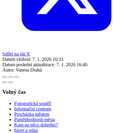
Sdílet na síti X
Datum vložení:
7. 1. 2026 16:33
Datum poslední aktualizace:
7. 1. 2026 16:40
Autor:
Vanesa Drahá
Volný čas
Fotografická soutěž
Informační centrum
Procházka městem
Pamětihodnosti města
Kam na něco dobrého?
Sport a relax