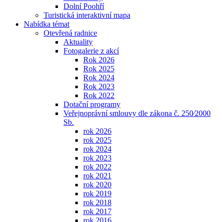
Dolní Poohří
Turistická interaktivní mapa
Nabídka témat
Otevřená radnice
Aktuality
Fotogalerie z akcí
Rok 2026
Rok 2025
Rok 2024
Rok 2023
Rok 2022
Dotační programy
Veřejnoprávní smlouvy dle zákona č. 250⁄2000
Sb.
rok 2026
rok 2025
rok 2024
rok 2023
rok 2022
rok 2021
rok 2020
rok 2019
rok 2018
rok 2017
rok 2016