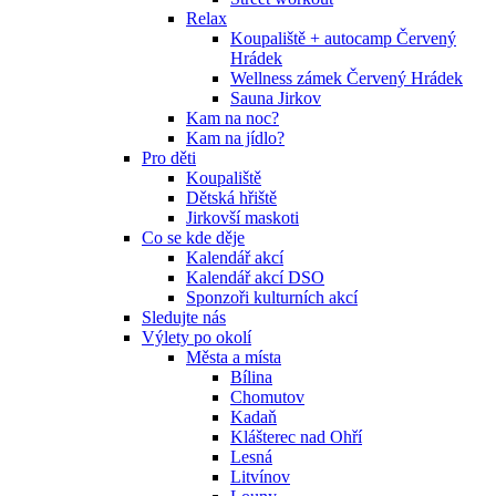
Relax
Koupaliště + autocamp Červený
Hrádek
Wellness zámek Červený Hrádek
Sauna Jirkov
Kam na noc?
Kam na jídlo?
Pro děti
Koupaliště
Dětská hřiště
Jirkovší maskoti
Co se kde děje
Kalendář akcí
Kalendář akcí DSO
Sponzoři kulturních akcí
Sledujte nás
Výlety po okolí
Města a místa
Bílina
Chomutov
Kadaň
Klášterec nad Ohří
Lesná
Litvínov