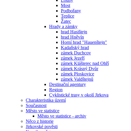
Louny
Most
Podbořany
Teplice
Žatec
Hrady a zámky
hrad Hasištejn
hrad Hněvín
Horní hrad "Hauenštejn"
Kadaňský hrad
zámek Duchcov
zámek Jezeří
zámek Klášterec nad Ohří
zámek Krásný Dvůr
zámek Ploskovice
zámek Valdštejnů
Destinační agentury
Region
Cyklistické trasy v okolí Jirkova
Charakteristika území
Současnost
Město ve statistice
Město ve statistice - archiv
Něco z historie
Jirkovské pověsti