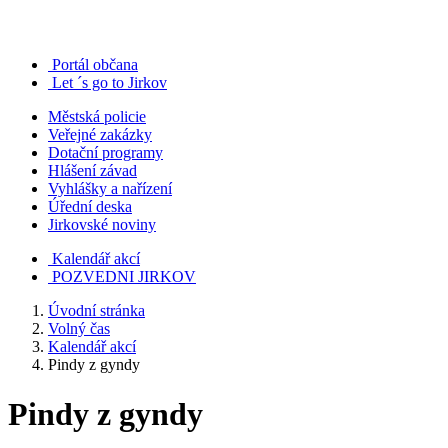
Portál občana
Let ´s go to Jirkov
Městská policie
Veřejné zakázky
Dotační programy
Hlášení závad
Vyhlášky a nařízení
Úřední deska
Jirkovské noviny
Kalendář akcí
POZVEDNI JIRKOV
Úvodní stránka
Volný čas
Kalendář akcí
Pindy z gyndy
Pindy z gyndy