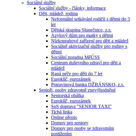
Sociální služby
Sociální služby - články, informace
Děti, mládež, rodina
Neformální setkávání rodičů s dětmi do 3
let
Dětská skupina Slunečnice, z.s.
Azylový dům pro matky s dětmi
Nízkoprahové zařízení pro děti a mládež
Sociálně aktivizační služby pro rodiny s
dětmi
Sociální poradna MěÚSS
Centrum duševního zdraví pro děti a
mládež
Raná péče pro děti do 7 let
Euroklíč, eurozámek
Potravinová banka DŽBÁNSKO, z.s.
Senioři, osoby zdravotně znevýhodněné
Seniorská obálka
Euroklíč, eurozámek
SoS doprava "SENIOR TAXI"
Tichá linka
Online přepis
Domov pro seniory
Domov pro osoby se zdravotním
postižením