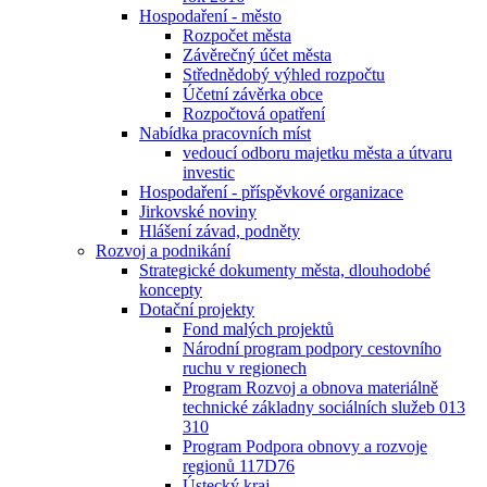
Hospodaření - město
Rozpočet města
Závěrečný účet města
Střednědobý výhled rozpočtu
Účetní závěrka obce
Rozpočtová opatření
Nabídka pracovních míst
vedoucí odboru majetku města a útvaru
investic
Hospodaření - příspěvkové organizace
Jirkovské noviny
Hlášení závad, podněty
Rozvoj a podnikání
Strategické dokumenty města, dlouhodobé
koncepty
Dotační projekty
Fond malých projektů
Národní program podpory cestovního
ruchu v regionech
Program Rozvoj a obnova materiálně
technické základny sociálních služeb 013
310
Program Podpora obnovy a rozvoje
regionů 117D76
Ústecký kraj