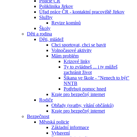
Policie ČR
Poliklinika Jirkov
Úřad práce ČR - kontaktní pracoviště Jirkov
Služby
Revize komínů
Školy
Děti a rodina
Děti, mládež
Chci sportovat, chci se bavit
Volnočasové aktivity
Mám problém
Krizové linky
Ty to zvládneš ... i ty můžeš
zachránit život
Šikana ve škole - "Nenech to být"
NNTB
Potřebuji pomoc hned
Kraje pro bezpečný internet
Rodiče
Obřady (svatby, vítání občánků)
Kraje pro bezpečný internet
Bezpečnost
Městská policie
Základní informace
Vybavení