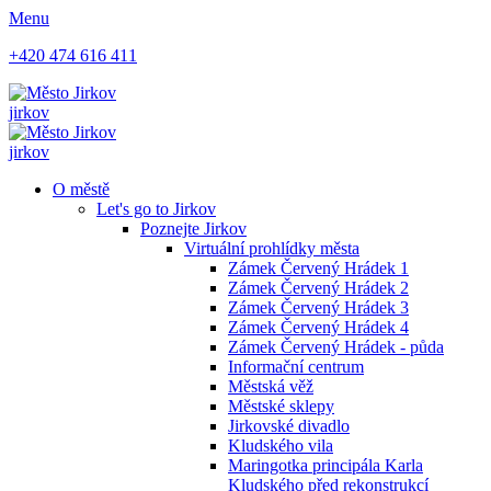
Menu
+420 474 616 411
jirkov
jirkov
O městě
Let's go to Jirkov
Poznejte Jirkov
Virtuální prohlídky města
Zámek Červený Hrádek 1
Zámek Červený Hrádek 2
Zámek Červený Hrádek 3
Zámek Červený Hrádek 4
Zámek Červený Hrádek - půda
Informační centrum
Městská věž
Městské sklepy
Jirkovské divadlo
Kludského vila
Maringotka principála Karla
Kludského před rekonstrukcí