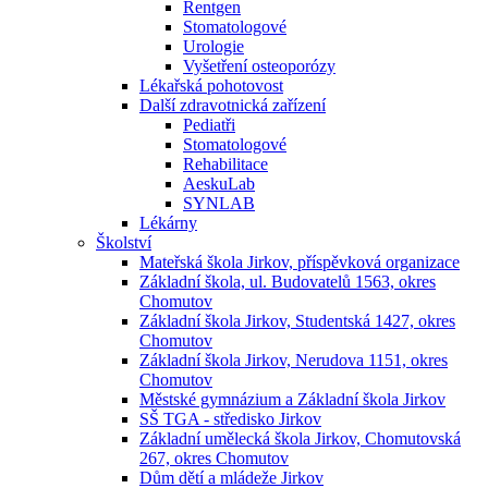
Rentgen
Stomatologové
Urologie
Vyšetření osteoporózy
Lékařská pohotovost
Další zdravotnická zařízení
Pediatři
Stomatologové
Rehabilitace
AeskuLab
SYNLAB
Lékárny
Školství
Mateřská škola Jirkov, příspěvková organizace
Základní škola, ul. Budovatelů 1563, okres
Chomutov
Základní škola Jirkov, Studentská 1427, okres
Chomutov
Základní škola Jirkov, Nerudova 1151, okres
Chomutov
Městské gymnázium a Základní škola Jirkov
SŠ TGA - středisko Jirkov
Základní umělecká škola Jirkov, Chomutovská
267, okres Chomutov
Dům dětí a mládeže Jirkov