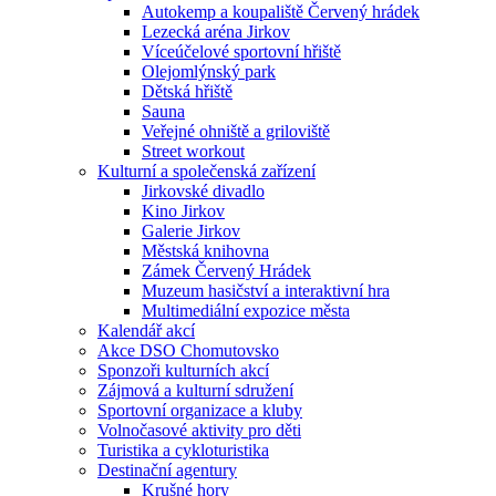
Autokemp a koupaliště Červený hrádek
Lezecká aréna Jirkov
Víceúčelové sportovní hřiště
Olejomlýnský park
Dětská hřiště
Sauna
Veřejné ohniště a griloviště
Street workout
Kulturní a společenská zařízení
Jirkovské divadlo
Kino Jirkov
Galerie Jirkov
Městská knihovna
Zámek Červený Hrádek
Muzeum hasičství a interaktivní hra
Multimediální expozice města
Kalendář akcí
Akce DSO Chomutovsko
Sponzoři kulturních akcí
Zájmová a kulturní sdružení
Sportovní organizace a kluby
Volnočasové aktivity pro děti
Turistika a cykloturistika
Destinační agentury
Krušné hory