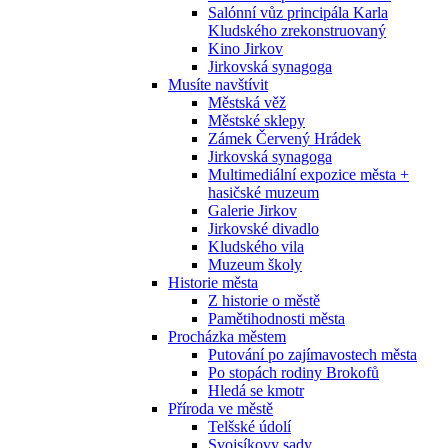
Salónní vůz principála Karla
Kludského zrekonstruovaný
Kino Jirkov
Jirkovská synagoga
Musíte navštívit
Městská věž
Městské sklepy
Zámek Červený Hrádek
Jirkovská synagoga
Multimediální expozice města +
hasičské muzeum
Galerie Jirkov
Jirkovské divadlo
Kludského vila
Muzeum školy
Historie města
Z historie o městě
Pamětihodnosti města
Procházka městem
Putování po zajímavostech města
Po stopách rodiny Brokofů
Hledá se kmotr
Příroda ve městě
Telšské údolí
Svojsíkovy sady