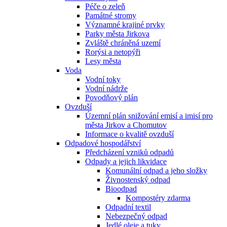
Péče o zeleň
Památné stromy
Významné krajiné prvky
Parky města Jirkova
Zvláště chráněná uzemí
Rorýsi a netopýři
Lesy města
Voda
Vodní toky
Vodní nádrže
Povodňový plán
Ovzduší
Územní plán snižování emisí a imisí pro
města Jirkov a Chomutov
Informace o kvalitě ovzduší
Odpadové hospodářství
Předcházení vzniků odpadů
Odpady a jejich likvidace
Komunální odpad a jeho složky
Živnostenský odpad
Bioodpad
Kompostéry zdarma
Odpadní textil
Nebezpečný odpad
Jedlé oleje a tuky