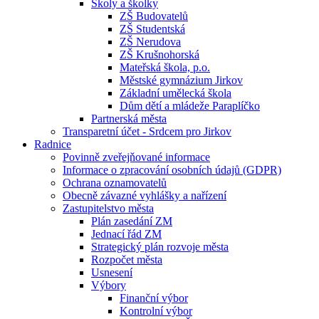
Školy a školky
ZŠ Budovatelů
ZŠ Studentská
ZŠ Nerudova
ZŠ Krušnohorská
Mateřská škola, p.o.
Městské gymnázium Jirkov
Základní umělecká škola
Dům dětí a mládeže Paraplíčko
Partnerská města
Transparetní účet - Srdcem pro Jirkov
Radnice
Povinně zveřejňované informace
Informace o zpracování osobních údajů (GDPR)
Ochrana oznamovatelů
Obecně závazné vyhlášky a nařízení
Zastupitelstvo města
Plán zasedání ZM
Jednací řád ZM
Strategický plán rozvoje města
Rozpočet města
Usnesení
Výbory
Finanční výbor
Kontrolní výbor